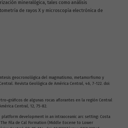
rización mineralógica, tales como análisis
ctometría de rayos X y microscopía electrónica de
). Síntesis geocronológica del magmatismo, metamorfismo y
entral. Revista Geológica de América Central, 46, 7-122. doi:
tro¬gráficos de algunas rocas aflorantes en la región Central
mérica Central, 12, 75-82.
te platform development in an intraoceanic arc setting: Costa
 The Fila de Cal Formation (Middle Eocene to Lower