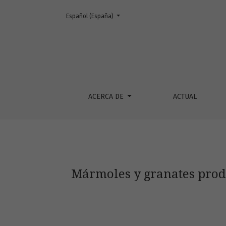
Cambiar el idioma. El actual es:
Español (España)
Mármoles y granates producto del metamorfis
ACERCA DE
ACTUAL
Mármoles y granates produ