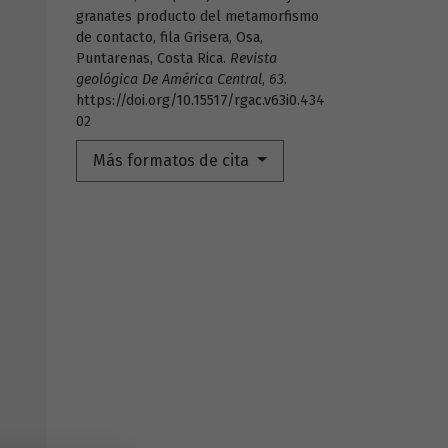
granates producto del metamorfismo
de contacto, fila Grisera, Osa,
Puntarenas, Costa Rica.
Revista
geológica De América Central
,
63
.
https://doi.org/10.15517/rgac.v63i0.434
02
Más formatos de cita