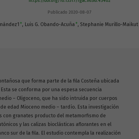
https://doi.org/10.15517/rgac.v63i0.43402
Publicado 2020-08-07
+
+
rnández1
Luis G. Obando-Acuña
Stephanie Murillo-Maikut
ontañosa que forma parte de la fila Costeña ubicada
a. Esta se conforma por una espesa secuencia
dio – Oligoceno, que ha sido intruida por cuerpos
e edad Mioceno medio – tardío. Esta investigación
es con granates producto del metamorfismo de
ónicos y las calizas bioclásticas aflorantes en el
nco sur de la fila. El estudio contempla la realización