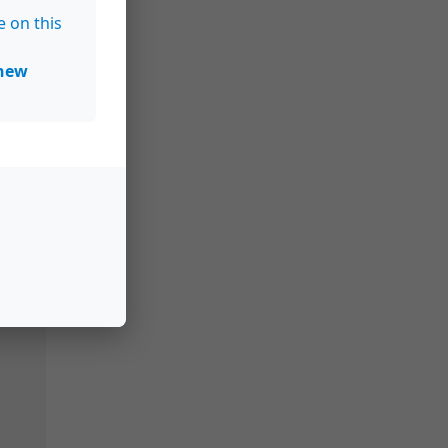
e on this
new