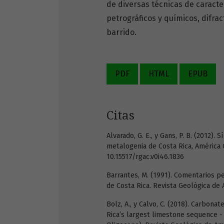
de diversas técnicas de caracte
petrográficos y químicos, difra
barrido.
PDF
HTML
EPUB
Citas
Alvarado, G. E., y Gans, P. B. (2012
metalogenia de Costa Rica, América C
10.15517/rgac.v0i46.1836
Barrantes, M. (1991). Comentarios pe
de Costa Rica. Revista Geológica de A
Bolz, A., y Calvo, C. (2018). Carbona
Rica’s largest limestone sequence -