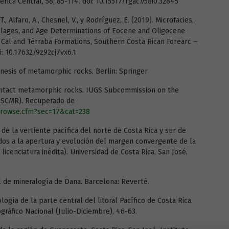
ica Central, 58, 85-114. doi: 10.15517/rgac.v58i0.32845
, T., Alfaro, A., Chesnel, V., y Rodríguez, E. (2019). Microfacies,
blages, and Age Determinations of Eocene and Oligocene
Cal and Térraba Formations, Southern Costa Rican Forearc –
: 10.17632/9z92cj7vx6.1
genesis of metamorphic rocks. Berlin: Springer
. Contact metamorphic rocks. IUGS Subcommission on the
(SCMR). Recuperado de
browse.cfm?sec=17&cat=238
s de la vertiente pacífica del norte de Costa Rica y sur de
dos a la apertura y evolución del margen convergente de la
licenciatura inédita). Universidad de Costa Rica, San José,
al de mineralogía de Dana. Barcelona: Reverté.
ogía de la parte central del litoral Pacífico de Costa Rica.
gráfico Nacional (Julio-Diciembre), 46-63.