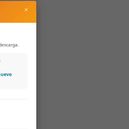
×
descarga.
s
nuevo