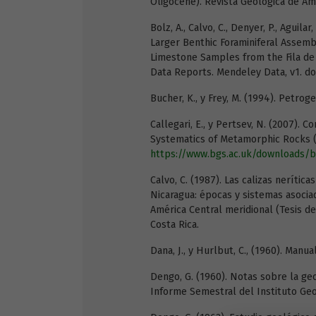
Oligocene). Revista Geológica de Amér
Bolz, A., Calvo, C., Denyer, P., Aguilar
Larger Benthic Foraminiferal Assem
Limestone Samples from the Fila de 
Data Reports. Mendeley Data, v1. doi
Bucher, K., y Frey, M. (1994). Petro
Callegari, E., y Pertsev, N. (2007)
Systematics of Metamorphic Rocks 
https://www.bgs.ac.uk/downloads/
Calvo, C. (1987). Las calizas nerítica
Nicaragua: épocas y sistemas asocia
América Central meridional (Tesis de 
Costa Rica.
Dana, J., y Hurlbut, C., (1960). Manu
Dengo, G. (1960). Notas sobre la geol
Informe Semestral del Instituto Geo