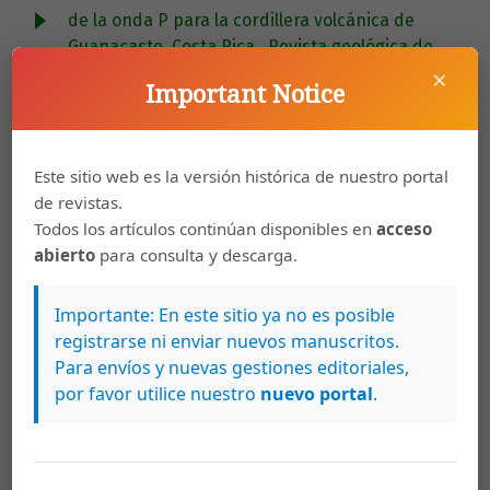
de la onda P para la cordillera volcánica de
Guanacaste, Costa Rica
,
Revista geológica de
×
América central: Vol. 54 (2016): Enero-Junio
Important Notice
Lepolt Linkimer, Guillermo E. Alvarado,
Distribución espacio-temporal de la sismicidad
sentida en Costa Rica (1976-2013) en el marco
Este sitio web es la versión histórica de nuestro portal
histórico del 30 aniversario (1982-2012) de la
de revistas.
Red Sismológica Nacional (RSN: UCR-ICE)
,
Todos los artículos continúan disponibles en
acceso
Revista geológica de América central: 2014:
abierto
para consulta y descarga.
Volumen especial: 30 aniversario (1984-2014)
Importante: En este sitio ya no es posible
Percy Denyer, Gerardo J. Soto,
Análisis de los
registrarse ni enviar nuevos manuscritos.
trabajos geológicos de William M. Gabb sobre
Para envíos y nuevas gestiones editoriales,
Costa Rica, a la luz del paradigma geológico del
por favor utilice nuestro
nuevo portal
.
siglo XIX
,
Revista geológica de América central:
Vol. 23 (2000)
Juan L. Porras, Lepolt Linkimer, Ivonne G.