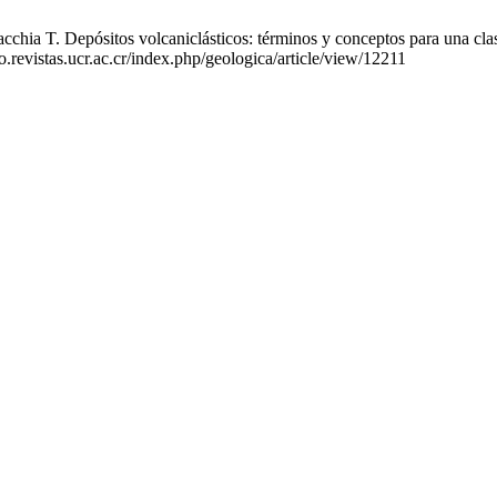
 T. Depósitos volcaniclásticos: términos y conceptos para una clasifi
o.revistas.ucr.ac.cr/index.php/geologica/article/view/12211