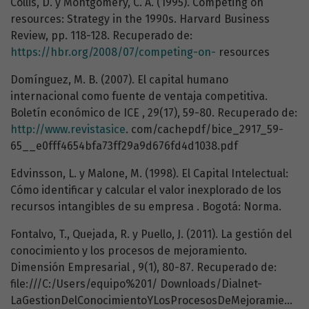
Collis, D. y Montgomery, C. A. (1995). Competing on
resources: Strategy in the 1990s. Harvard Business
Review, pp. 118-128. Recuperado de:
https://hbr.org/2008/07/competing-on-
resources
Domínguez, M. B. (2007). El capital humano
internacional como fuente de ventaja competitiva.
Boletín económico de ICE , 29(17), 59-80. Recuperado de:
http://www.revistasice
. com/cachepdf/bice_2917_59-
65__e0fff4654bfa73ff29a9d676fd4d1038.pdf
Edvinsson, L. y Malone, M. (1998). El Capital Intelectual:
Cómo identificar y calcular el valor inexplorado de los
recursos intangibles de su empresa . Bogotá: Norma.
Fontalvo, T., Quejada, R. y Puello, J. (2011). La gestión del
conocimiento y los procesos de mejoramiento.
Dimensión Empresarial , 9(1), 80-87. Recuperado de:
file:///C:/Users/equipo%201/ Downloads/Dialnet-
LaGestionDelConocimientoYLosProcesosDeMejoramiento-