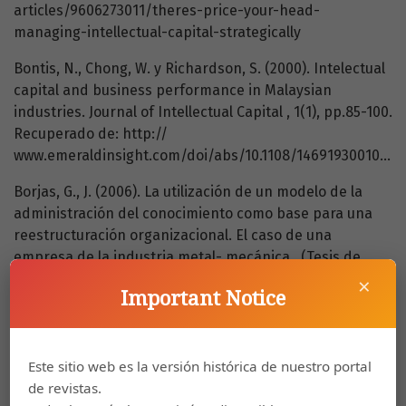
articles/9606273011/theres-price-your-head-
managing-intellectual-capital-strategically
Bontis, N., Chong, W. y Richardson, S. (2000). Intelectual
capital and business performance in Malaysian
industries. Journal of Intellectual Capital , 1(1), pp.85-100.
Recuperado de: http://
www.emeraldinsight.com/doi/abs/10.1108/14691930010324188
Borjas, G., J. (2006). La utilización de un modelo de la
administración del conocimiento como base para una
reestructuración organizacional. El caso de una
empresa de la industria metal- mecánica . (Tesis de
doctorado, Universidad Autónoma de San Luis Potosí).
×
Important Notice
Recuperado de:
file:///C:/Users/equipo%201/Downloads/DA%20B6U8%202006%20(1).pdf
Brooking, A. (1997). El capital intelectual, el principal
Este sitio web es la versión histórica de nuestro portal
activo de las empresas del tercer milenio . Barcelona:
de revistas.
Paidós Ibérica.