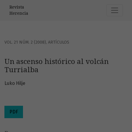
Un ascenso histórico al volcán Turrialba
Revista
Herencia
VOL. 21 NÚM. 2 (2008)
,
ARTÍCULOS
Un ascenso histórico al volcán
Turrialba
Luko Hilje
PDF