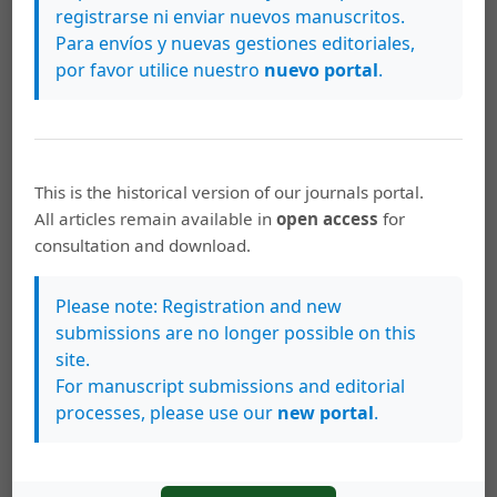
registrarse ni enviar nuevos manuscritos.
Cómo citar
Para envíos y nuevas gestiones editoriales,
Hilje, L. (2013). Un ascenso histórico al volcán Turrialba.
Revista
por favor utilice nuestro
nuevo portal
.
Herencia
,
21
(2). Recuperado a partir de
https://archivo.revistas.ucr.ac.cr/index.php/herencia/article/vie
w/10062
Más formatos de cita
This is the historical version of our journals portal.
All articles remain available in
open access
for
consultation and download.
Descargas
Please note: Registration and new
submissions are no longer possible on this
site.
For manuscript submissions and editorial
processes, please use our
new portal
.