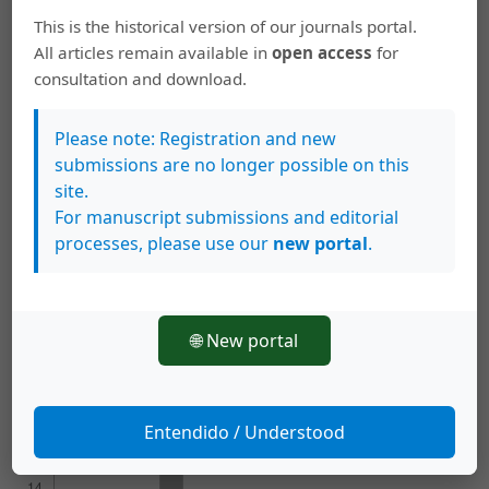
This is the historical version of our journals portal.
All articles remain available in
open access
for
Palabras clave
consultation and download.
tamal
Costa Rican food
culture food
corn
tradicional
food
tamal
cocina costarricense
cultural alimentaria
Please note: Registration and new
maíz
alimentación tradicional
submissions are no longer possible on this
site.
Cómo citar
For manuscript submissions and editorial
processes, please use our
new portal
.
Sedó Masís, P. (2021). EL TAMAL Y LA TRADICIÓN TAMALERA EN
COSTA RICA.
Revista Herencia
,
34
(2), 136–164.
https://doi.org/10.15517/h.v34i2.47415
🌐 New portal
Más formatos de cita
Descargas
Entendido / Understood