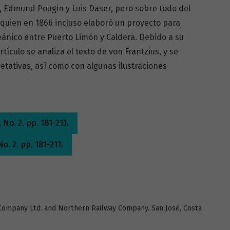
 Edmund Pougin y Luis Daser, pero sobre todo del
 quien en 1866 incluso elaboró un proyecto para
ceánico entre Puerto Limón y Caldera. Debido a su
rtículo se analiza el texto de von Frantzius, y se
tativas, así como con algunas ilustraciones
No. 2. pp. 181-211.
o. 2. pp. 181-211.
 Company Ltd. and Northern Railway Company. San José, Costa