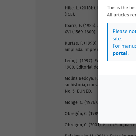
This is the hi
Hilje, L. (2018b). La bandera prusia
All articles r
(ICE).
Ibarra, E. (1985). Al encuentro de Tu
Please no
XVI (1569-1600). Revista de Ciencias 
site.
Kurtze, F. (1990). La ruta ferroviaria
For manus
ampliada. Imprenta Nacional.
portal
.
León, J. (1997). Evolución del comer
1900. Editorial de la Universidad de 
Molina Bedoya, F. (2007). Bosquejo 
su historia, con varios mapas, vistas
No. 5. EUNED.
Monge, C. (1976). Historia de Costa R
Obregón, C. (1989). Carrillo: una ép
Obregón, C. (2001). El río San Juan 