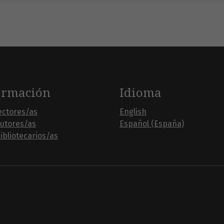
ormación
Idioma
ectores/as
English
autores/as
Español (España)
ibliotecarios/as