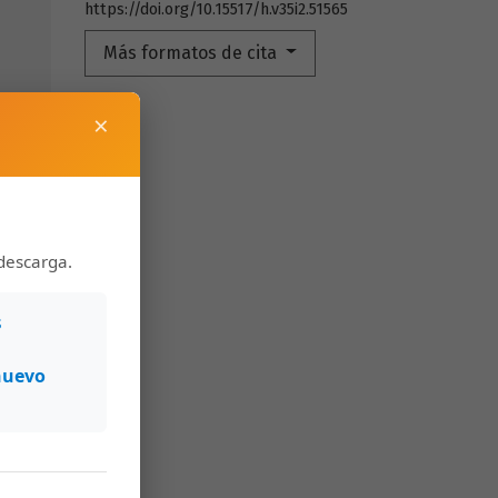
https://doi.org/10.15517/h.v35i2.51565
Más formatos de cita
×
descarga.
s
nuevo