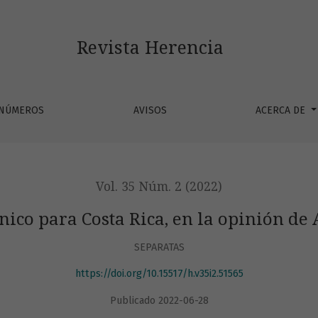
, en la opinión de Alexander von Frantzius
Revista Herencia
 NÚMEROS
AVISOS
ACERCA DE
Vol. 35 Núm. 2 (2022)
nico para Costa Rica, en la opinión d
SEPARATAS
https://doi.org/10.15517/h.v35i2.51565
Publicado 2022-06-28