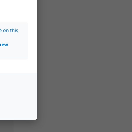
e on this
new