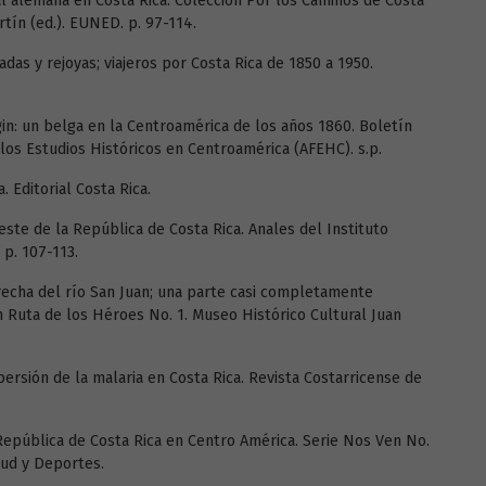
al alemana en Costa Rica. Colección Por los Caminos de Costa
rtín (ed.). EUNED. p. 97-114.
ladas y rejoyas; viajeros por Costa Rica de 1850 a 1950.
in: un belga en la Centroamérica de los años 1860. Boletín
los Estudios Históricos en Centroamérica (AFEHC). s.p.
. Editorial Costa Rica.
reste de la República de Costa Rica. Anales del Instituto
 p. 107-113.
derecha del río San Juan; una parte casi completamente
n Ruta de los Héroes No. 1. Museo Histórico Cultural Juan
spersión de la malaria en Costa Rica. Revista Costarricense de
 República de Costa Rica en Centro América. Serie Nos Ven No.
ntud y Deportes.