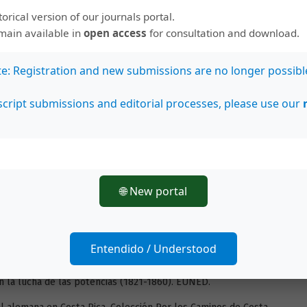
storical version of our journals portal.
na ondeó en Angostura. Instituto Costarricense de Electricidad
emain available in
open access
for consultation and download.
rrialba la grande y Turrialba la chica: pueblos juntos del siglo
te: Registration and new submissions are no longer possibl
Sociales, Edición Especial 2, 77-85.
 interoceánica a través de la República de Costa Rica. 2 ed.
cript submissions and editorial processes, please use our
cio exterior y del transporte marítimo de Costa Rica: 1821-
Costa Rica.
de la República de Costa Rica; seguido de apuntamientos para
🌐 New portal
 y retratos. Biblioteca de Clásicos de la Historia Costarricense,
ica. Librería Trejos Hnos.
Entendido / Understood
oca y un hombre (1835-1842). Editorial Costa Rica.
en la lucha de las potencias (1821-1860). EUNED.