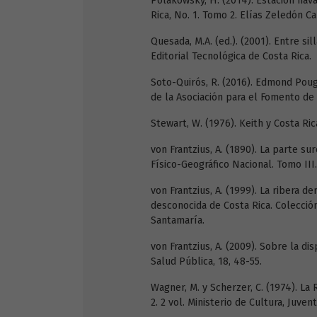
Polakowsky, H. (2014). Estación nav
Rica, No. 1. Tomo 2. Elías Zeledón Ca
Quesada, M.A. (ed.). (2001). Entre sil
Editorial Tecnológica de Costa Rica.
Soto-Quirós, R. (2016). Edmond Poug
de la Asociación para el Fomento de 
Stewart, W. (1976). Keith y Costa Rica
von Frantzius, A. (1890). La parte su
Físico-Geográfico Nacional. Tomo III.
von Frantzius, A. (1999). La ribera 
desconocida de Costa Rica. Colecció
Santamaría.
von Frantzius, A. (2009). Sobre la di
Salud Pública, 18, 48-55.
Wagner, M. y Scherzer, C. (1974). La
2. 2 vol. Ministerio de Cultura, Juve