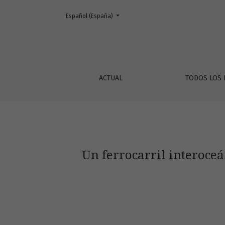
Cambiar el idioma. El actual es:
Español (España)
Un ferrocarril interoceánico para Costa Rica
ACTUAL
TODOS LOS
Un ferrocarril interoceá