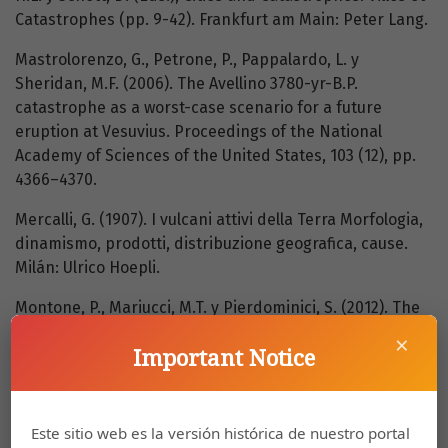
Catastrophes (pp. 9-42). Frankfurt am Main: Peter Lang.
Mastrolorenzo, G., Petrone, P., Pappalardo, L. y
Sheridan, M.F. (2006). The Avellino 3780-yr-B.P.
catastrophe as a worst-case scenario for a future
eruption at Vesuvius. Proceedings of the National
Academy of Sciences of the United States, 103 (12), pp.
4366–4370.
Mercalli, G. (1907). I vulcani attivi della Terra Morfologia,
dinamismo, prodotti, distribuzione geografica, cause.
Milán: Ulrico Hoepli.
Montone, P., Mariucci, M.T. y Pierdominici, S. (2012). The
Italian present-day stress map. Geophysical Journal
×
Important Notice
International, 189, pp. 705–716.
Moure, A. (2008). Plinio en España: panorama general.
Revista de Estudios Latinos (RELat), 8, pp. 203-237.
Este sitio web es la versión histórica de nuestro portal