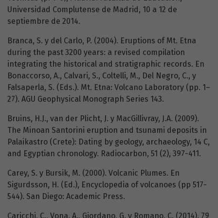
Universidad Complutense de Madrid, 10 a 12 de
septiembre de 2014.
Branca, S. y del Carlo, P. (2004). Eruptions of Mt. Etna
during the past 3200 years: a revised compilation
integrating the historical and stratigraphic records. En
Bonaccorso, A., Calvari, S., Coltelli, M., Del Negro, C., y
Falsaperla, S. (Eds.). Mt. Etna: Volcano Laboratory (pp. 1–
27). AGU Geophysical Monograph Series 143.
Bruins, H.J., van der Plicht, J. y MacGillivray, J.A. (2009).
The Minoan Santorini eruption and tsunami deposits in
Palaikastro (Crete): Dating by geology, archaeology, 14 C,
and Egyptian chronology. Radiocarbon, 51 (2), 397-411.
Carey, S. y Bursik, M. (2000). Volcanic Plumes. En
Sigurdsson, H. (Ed.), Encyclopedia of volcanoes (pp 517-
544). San Diego: Academic Press.
Caricchi, C., Vona, A., Giordano, G. y Romano, C. (2014). 79