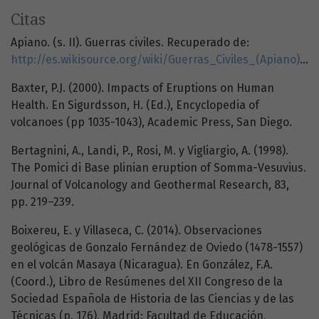
Citas
Apiano. (s. II). Guerras civiles. Recuperado de:
http://es.wikisource.org/wiki/Guerras_Civiles_(Apiano):_Libro_1
Baxter, P.J. (2000). Impacts of Eruptions on Human
Health. En Sigurdsson, H. (Ed.), Encyclopedia of
volcanoes (pp 1035-1043), Academic Press, San Diego.
Bertagnini, A., Landi, P., Rosi, M. y Vigliargio, A. (1998).
The Pomici di Base plinian eruption of Somma-Vesuvius.
Journal of Volcanology and Geothermal Research, 83,
pp. 219–239.
Boixereu, E. y Villaseca, C. (2014). Observaciones
geológicas de Gonzalo Fernández de Oviedo (1478-1557)
en el volcán Masaya (Nicaragua). En González, F.A.
(Coord.), Libro de Resúmenes del XII Congreso de la
Sociedad Española de Historia de las Ciencias y de las
Técnicas (p. 176), Madrid: Facultad de Educación,