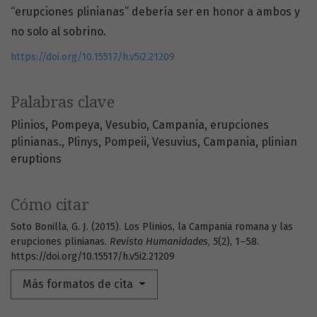
“erupciones plinianas” debería ser en honor a ambos y
no solo al sobrino.
https://doi.org/10.15517/h.v5i2.21209
Palabras clave
Plinios
Pompeya
Vesubio
Campania
erupciones
plinianas.
Plinys
Pompeii
Vesuvius
Campania
plinian
eruptions
Cómo citar
Soto Bonilla, G. J. (2015). Los Plinios, la Campania romana y las
erupciones plinianas.
Revista Humanidades
,
5
(2), 1–58.
https://doi.org/10.15517/h.v5i2.21209
Más formatos de cita