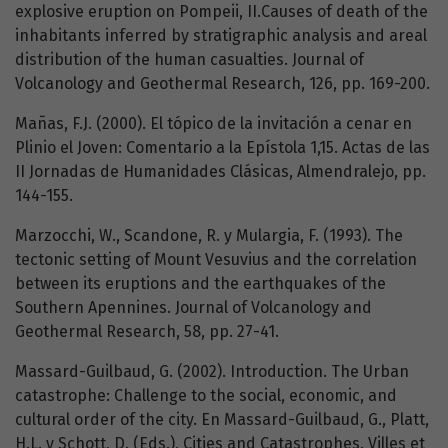
explosive eruption on Pompeii, II.Causes of death of the
inhabitants inferred by stratigraphic analysis and areal
distribution of the human casualties. Journal of
Volcanology and Geothermal Research, 126, pp. 169-200.
Mañas, F.J. (2000). El tópico de la invitación a cenar en
Plinio el Joven: Comentario a la Epístola 1,15. Actas de las
II Jornadas de Humanidades Clásicas, Almendralejo, pp.
144-155.
Marzocchi, W., Scandone, R. y Mulargia, F. (1993). The
tectonic setting of Mount Vesuvius and the correlation
between its eruptions and the earthquakes of the
Southern Apennines. Journal of Volcanology and
Geothermal Research, 58, pp. 27-41.
Massard-Guilbaud, G. (2002). Introduction. The Urban
catastrophe: Challenge to the social, economic, and
cultural order of the city. En Massard-Guilbaud, G., Platt,
H.L. y Schott, D. (Eds.), Cities and Catastrophes. Villes et