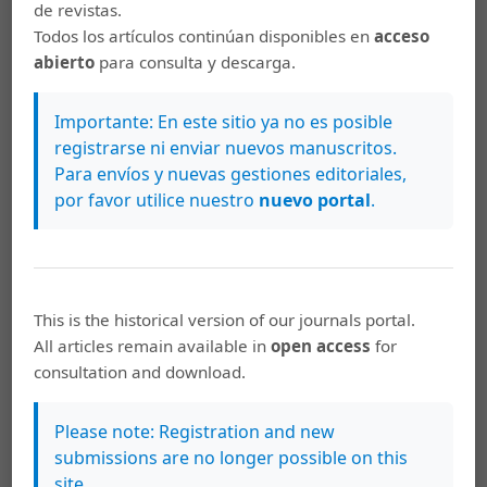
de revistas.
Paparazzo, E. (2001). Pliny the Elder on Science and
Todos los artículos continúan disponibles en
acceso
Technology by John F. Healy. Hermathena, 170, pp. 65-76.
abierto
para consulta y descarga.
Plinio el Joven. (103-109?). Cartas. Madrid: Editorial
Gredos (edición de 2005: Introducción, traducción y
Importante: En este sitio ya no es posible
notas de Julián González Fernández).
registrarse ni enviar nuevos manuscritos.
Para envíos y nuevas gestiones editoriales,
Plinio el Viejo. (77). Historia natural. Libros I y II. Madrid:
por favor utilice nuestro
nuevo portal
.
Editorial Gredos (edición de 1995: Introduccion general
por Guy Serbat; traducción y notas de Antonio Fontán,
Ana Mª Moure Casas y otros).
Plinio el Viejo. (77). Historia natural. Libros III y IV.
This is the historical version of our journals portal.
Madrid: Editorial Gredos (edición de 1998: traduccion y
All articles remain available in
open access
for
notas de Antonio Fontán, Ignacio García Arribas,
consultation and download.
Encarnación del Barrio y Mª Luisa Arribas).
Quarantelli, E.L., Lagadec, P. y Boin, A. (2007). A Heuristic
Please note: Registration and new
Approach to Future Disasters and Crises: New, Old, and
submissions are no longer possible on this
In-Between Types. En Rodríguez, H., Quarantelli, E.L. y
site.