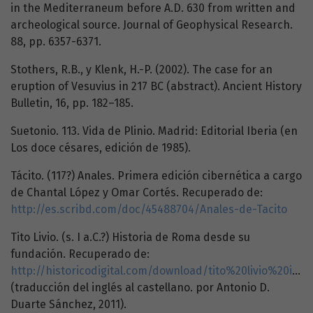
in the Mediterraneum before A.D. 630 from written and
archeological source. Journal of Geophysical Research.
88, pp. 6357-6371.
Stothers, R.B., y Klenk, H.-P. (2002). The case for an
eruption of Vesuvius in 217 BC (abstract). Ancient History
Bulletin, 16, pp. 182–185.
Suetonio. 113. Vida de Plinio. Madrid: Editorial Iberia (en
Los doce césares, edición de 1985).
Tácito. (117?) Anales. Primera edición cibernética a cargo
de Chantal López y Omar Cortés. Recuperado de:
http://es.scribd.com/doc/45488704/Anales-de-Tacito
Tito Livio. (s. I a.C.?) Historia de Roma desde su
fundación. Recuperado de:
http://historicodigital.com/download/tito%20livio%20i.pdf
(traducción del inglés al castellano. por Antonio D.
Duarte Sánchez, 2011).