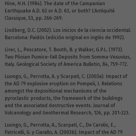
Hine, H.H. (1984). The date of the Campanian
Earthquake A.D. 62 or A.D. 63, or both? L’Antiquité
Classique, 53, pp. 266-269.
Lindberg, D.C. (2002). Los inicios de la ciencia occidental.
Barcelona: Paidós (edición original en inglés de 1992).
Lirer, L., Pescatore, T. Booth, B. y Walker, G.P.L. (1973).
Two Plinian Pumice-Fall Deposits from Somma-Vesuvius,
Italy. Geological Society of America Bulletin, 84, 759-772.
Luongo, G., Perrotta, A. y Scarpati, C. (2003a). Impact of
the AD 79 explosive eruption on Pompeii, I. Relations
amongst the depositional mechanisms of the
pyroclastic products, the framework of the buildings
and the associated destructive events. Journal of
Volcanology and Geothermal Research, 126, pp. 201-223.
Luongo, G., Perrotta, A., Scarpati, C., De Carolis, E.,
Patricelli, G. y Ciarallo, A. (2003b). Impact of the AD 79