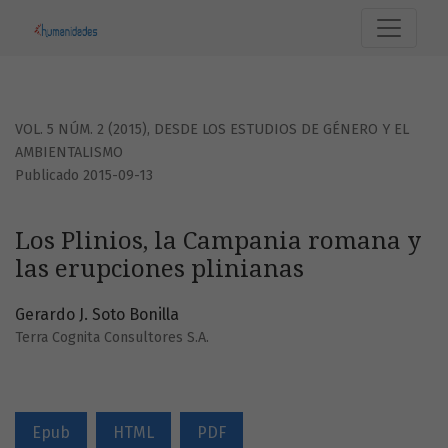
Los Plinios, la Campania romana y las erupciones pliniana
VOL. 5 NÚM. 2 (2015)
,
DESDE LOS ESTUDIOS DE GÉNERO Y EL
AMBIENTALISMO
Publicado 2015-09-13
Los Plinios, la Campania romana y
las erupciones plinianas
Gerardo J. Soto Bonilla
Terra Cognita Consultores S.A.
Epub
HTML
PDF