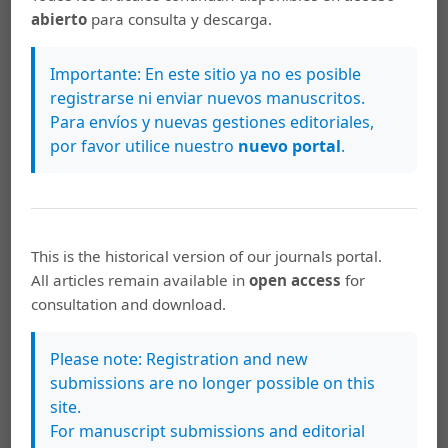
abierto
para consulta y descarga.
IEEE Comput Appl Power. 1991 Apr;4(2):19–24.
Lindenmeyer D, Dommel HW, Adibi MM. Power system
Importante: En este sitio ya no es posible
restoration - a bibliographical survey. Int J Electr Power
registrarse ni enviar nuevos manuscritos.
Energy Syst. 2001;23(3):219–27.
Para envíos y nuevas gestiones editoriales,
por favor utilice nuestro
nuevo portal
.
Liu Y, Fan R, Terzija V. Power system restoration: a
literature review from 2006 to 2016. J Mod Power Syst
Clean Energy. 2016 Jul;4(3):332–41.
Quirós-Tortós J, Terzija V. Controlled islanding strategy
This is the historical version of our journals portal.
considering power system restoration constraints. In:
All articles remain available in
open access
for
IEEE PES General Meeting. San Diego; 2012. p. 1–8.
consultation and download.
Von Luxburg U. A tutorial on spectral clustering. Stat
Comput. 2007;17(4):395–416.
Please note: Registration and new
submissions are no longer possible on this
Bie T De, Suykens J, Moor DB. Learning from general
site.
label constraints. In: IAPR International Workshop on
For manuscript submissions and editorial
Statistical Pattern Recognition. Lisbon; 2004.