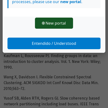
processes, please use our
new portal
.
Zhao Q, Sun K, Zheng DZ, Ma J, Lu Q. A Study of System
Splitting Strategies for Island Operation of Power
System: A Two-Phase Method Based on OBDDs. IEEE
🌐 New portal
Trans Power Syst. 2003 Nov;18(4):1556–65.
Adibi M, Clelland P, Fink L, Happ H, Kafka R, Raine J.
Power System Restoration - A Task Force Report. IEEE
Entendido / Understood
Trans Power Syst. 1987 May;2(2):271–7.
Kaufman L, Rousseeuw PJ. Finding groups in data: an
introduction to cluster analysis. Vol. 1. New York: Wiley;
1990.
Wang X, Davidson I. Flexible Constrained Spectral
Clustering. ACM SIGKDD Int Conf Knowl Disc Data Min.
2010;563–72.
Yusof SB, Alden RTH, Rogers GJ. Slow coherency based
network partitioning including load buses. IEEE Trans