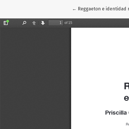
Volver a los detalles del
←
Reggaeton e identidad 