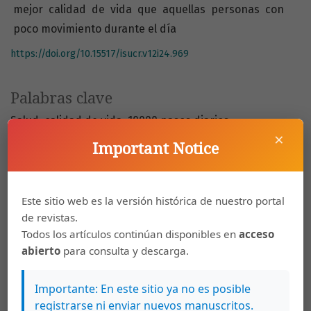
mejor calidad de vida que aquellas personas con
poco movimiento durante el día
https://doi.org/10.15517/isucr.v12i24.969
Palabras clave
Salud
calidad de vida
10000 pasos diarios
×
enfermedades crónico degenerativas
sedentarismo.
Important Notice
Cómo citar
Este sitio web es la versión histórica de nuestro portal
Rodríguez Hernández, M. (2012). Caminar 10000 pasos al día
de revistas.
para mantener una buena salud y calidad de vida.
InterSedes
,
Todos los artículos continúan disponibles en
acceso
12
(24). https://doi.org/10.15517/isucr.v12i24.969
abierto
para consulta y descarga.
Más formatos de cita
Importante: En este sitio ya no es posible
registrarse ni enviar nuevos manuscritos.
Descargas