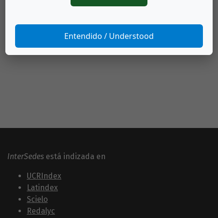
Mynor Rodríguez Hernández,
LA ACTUALIDAD
DE LA EDUCACIÓN FÍSICA EN EL DESARROLLO
INTEGRAL DEL SER HUMANO
,
InterSedes: Vol. 9
Entendido / Understood
Núm. 17 (2008)
InterSedes
está indizada en
UCRIndex
Latindex
Scielo
Redalyc