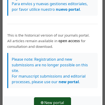
Para envíos y nuevas gestiones editoriales,
por favor utilice nuestro
nuevo portal
.
This is the historical version of our journals portal.
All articles remain available in
open access
for
consultation and download.
Please note: Registration and new
submissions are no longer possible on this
Artículos más leídos del mismo autor/a
site.
For manuscript submissions and editorial
Mynor Rodríguez Hernández,
La actividad física
processes, please use our
new portal
.
en la prevención y tratamiento de la
hipertensión arterial
,
InterSedes: Vol. 13 Núm.
26 (2012)
🌐 New portal