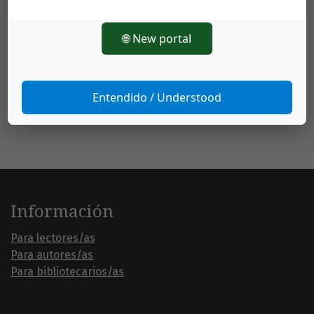
🌐 New portal
Entendido / Understood
Información
Para lectores/as
Para autores/as
Para bibliotecarios/as