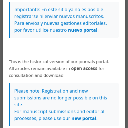
Corte Centroamericana de Justicia.
Importante: En este sitio ya no es posible
registrarse ni enviar nuevos manuscritos.
https://doi.org/10.15517/rcj.2022.51366
Para envíos y nuevas gestiones editoriales,
por favor utilice nuestro
nuevo portal
.
Cómo citar
Kahl, S. (2022). El litigio ambiental ante la Corte
Centroamericana de Justicia.
Revista De Ciencias Jurídicas
,
158
,
1–20. https://doi.org/10.15517/rcj.2022.51366
This is the historical version of our journals portal.
All articles remain available in
open access
for
Más formatos de cita
consultation and download.
Descargas
Please note: Registration and new
submissions are no longer possible on this
site.
For manuscript submissions and editorial
processes, please use our
new portal
.