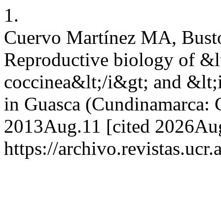
1.
Cuervo Martínez MA, Bust
Reproductive biology of &l
coccinea&lt;/i&gt; and &lt;
in Guasca (Cundinamarca: C
2013Aug.11 [cited 2026Aug.
https://archivo.revistas.ucr