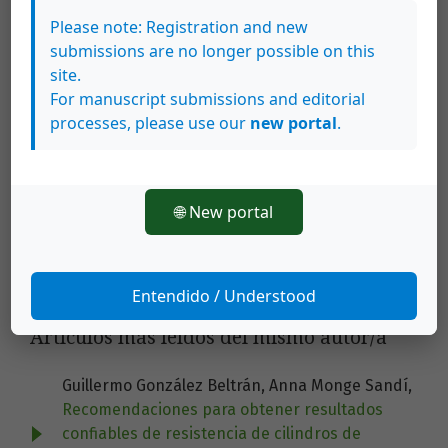
Please note: Registration and new
Descargas
submissions are no longer possible on this
site.
For manuscript submissions and editorial
processes, please use our
new portal
.
🌐 New portal
Entendido / Understood
Artículos más leídos del mismo autor/a
Guillermo González Beltrán, Anna Monge Sandí,
Recomendaciones para obtener resultados
confiables de resistencia de cilindros de