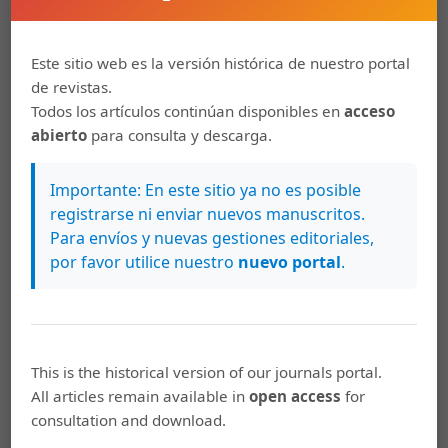
Decreto N° 6293-MEIC. Norma oficial para elementos de
mampostería hueca de concreto (bloques). Diario Oficial
La Gaceta N°180. San José, Costa Rica. 21 de Setiembre
Este sitio web es la versión histórica de nuestro portal
de 1976
de revistas.
Todos los artículos continúan disponibles en
acceso
Lang, Nicholas R. and Thompson, Jason J.(2014). Recent
abierto
para consulta y descarga.
Changes to ASTM Specification C90 and Impact on
Concrete Masonry Unit Technology, Masonry 2014, STP
1577, Michael J. Tate, Ed., pp. 123–137, ASTM, West
Importante: En este sitio ya no es posible
Conshohocken, PA.
registrarse ni enviar nuevos manuscritos.
Para envíos y nuevas gestiones editoriales,
Navas, A.(1999). Propiedades Mecánicas de la
por favor utilice nuestro
nuevo portal
.
Mampostería de Concreto (Tesis de Maestría).
Universidad de Costa Rica.
Instituto de Normas Técnicas de Costa Rica. (2007) INTE
06-03-01-07. Elementos de mampostería hueca de
This is the historical version of our journals portal.
concreto (bloques de concreto) para uso estructural.
All articles remain available in
open access
for
San José, Costa Rica: INTECO.
consultation and download.