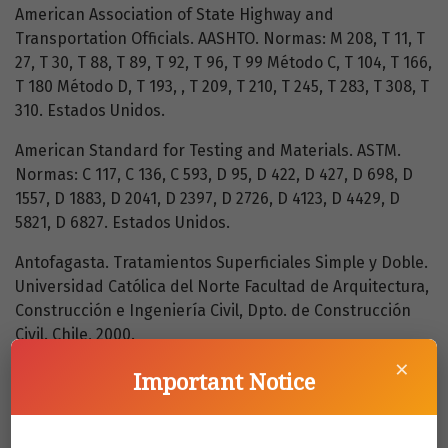
American Association of State Highway and
Transportation Officials. AASHTO. Normas: M 208, T 11, T
27, T 30, T 88, T 89, T 92, T 96, T 99 Método C, T 104, T 166,
T 180 Método D, T 193, , T 209, T 210, T 245, T 283, T 308, T
310. Estados Unidos.
American Standard for Testing and Materials. ASTM.
Normas: C 117, C 136, C 593, D 95, D 422, D 427, D 698, D
1557, D 1883, D 2041, D 2397, D 2726, D 4123, D 4429, D
5821, D 6827. Estados Unidos.
Antofagasta. Tratamientos Superficiales Simple y Doble.
Universidad Católica del Norte Facultad de Arquitectura,
Construcción e Ingeniería Civil, Dpto. de Construcción
Civil. Chile, 2000.
×
Asphalt Institute. A Basic Asphalt Emulsion Manual.
Important Notice
Manual Series No. 19 (MS-19), 1979.
Asphalt Institute. Principios de Construcción de