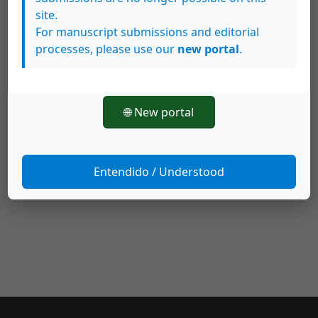
site.
For manuscript submissions and editorial
processes, please use our
new portal
.
Artículos más leídos del mismo autor/a
🌐 New portal
Andrea Ulloa Calderón,
Preparación de
emulsiones asfálticas en laboratorio
,
Métodos y
Materiales: Vol. 2 (2012): Enero - Diciembre 2012
Entendido / Understood