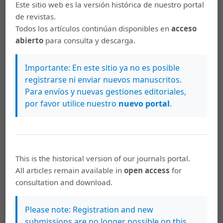
Este sitio web es la versión histórica de nuestro portal
Pavimentos de Mezcla Asfáltica. Manual Series No.22
de revistas.
(MS-22), 1992.
Todos los artículos continúan disponibles en
acceso
Betram, George E. Ensayos de Suelos Fundamentales
abierto
para consulta y descarga.
para la Construcción. International Road Federation.
Washington, D.C., 1963.
Importante: En este sitio ya no es posible
registrarse ni enviar nuevos manuscritos.
Morilla Abad, Ignacio. Control de Calidad en Obras de
Para envíos y nuevas gestiones editoriales,
Carreteras. Asociación Técnica de Carreteras, SEOPAN y
por favor utilice nuestro
nuevo portal
.
Asociación Española de la Carretera. España, 1989.
Descargas
This is the historical version of our journals portal.
All articles remain available in
open access
for
consultation and download.
Please note: Registration and new
submissions are no longer possible on this