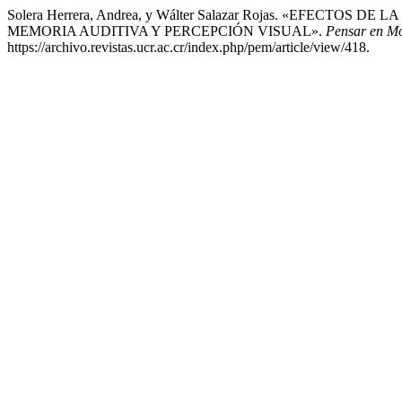
Solera Herrera, Andrea, y Wálter Salazar Rojas. «EFE
MEMORIA AUDITIVA Y PERCEPCIÓN VISUAL».
Pensar en Mov
https://archivo.revistas.ucr.ac.cr/index.php/pem/article/view/418.