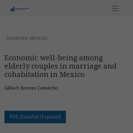
Economic well-being among elderly couples in marriage an
,
SCIENTIFIC ARTICLES
Economic well-being among
elderly couples in marriage and
cohabitation in Mexico
Gilbert Brenes Camacho
PDF (Español (España))