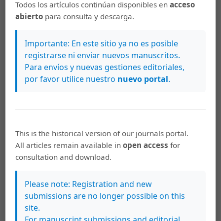
Todos los artículos continúan disponibles en
acceso
hipertensión en adultos mayores de Costa Rica.
Población Y
abierto
para consulta y descarga.
Salud En Mesoamérica
,
5
(1).
https://doi.org/10.15517/psm.v5i1.4547
Importante: En este sitio ya no es posible
More Citation Formats
registrarse ni enviar nuevos manuscritos.
Para envíos y nuevas gestiones editoriales,
por favor utilice nuestro
nuevo portal
.
Downloads
This is the historical version of our journals portal.
All articles remain available in
open access
for
consultation and download.
Please note: Registration and new
submissions are no longer possible on this
site.
For manuscript submissions and editorial