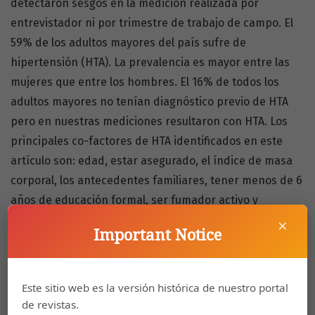
detectaron sesgos en la medición realizada por
entrevistador ni por trimestre de trabajo de campo. El
59% de los adultos mayores del país sufre de
hipertensión (HTA). La prevalencia es mayor entre las
mujeres que entre los hombres. El 16% de todos los
adultos mayores no tenían diagnóstico previo de HTA
pero en nuestras mediciones resultaron con HTA. Los
principales co-factores de HTA identificados en este
artículo son: edad, estar asegurado, el índice de masa
corporal, los antecedentes familiares, tener menos de 6
años de educación formal, ser fumador activo y
consumir más de 3000 calorías al día.
×
Important Notice
https://doi.org/10.15517/psm.v5i1.4547
Este sitio web es la versión histórica de nuestro portal
How to Cite
de revistas.
Méndez Chacón, E., & Rosero-Bixby, L. (2007). Prevalencia de