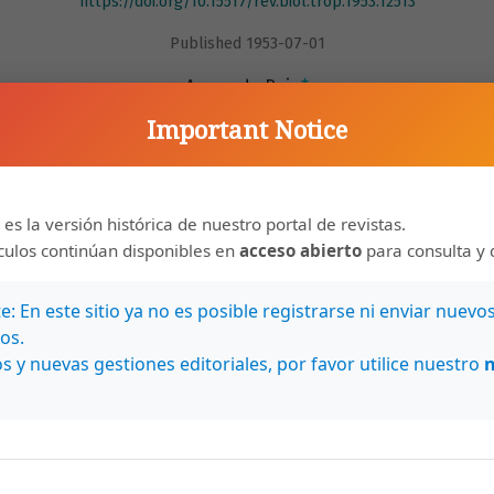
https://doi.org/10.15517/rev.biol.trop.1953.12513
Published 1953-07-01
+
Armando Ruiz
Important Notice
 es la versión histórica de nuestro portal de revistas.
ículos continúan disponibles en
acceso abierto
para consulta y 
f onychomycosis by Microsporum gypseum (Bodin,
: En este sitio ya no es posible registrarse ni enviar nuevo
. The case is of interest since the species of the genus
os.
found causing Tinea unguium.
s y nuevas gestiones editoriales, por favor utilice nuestro