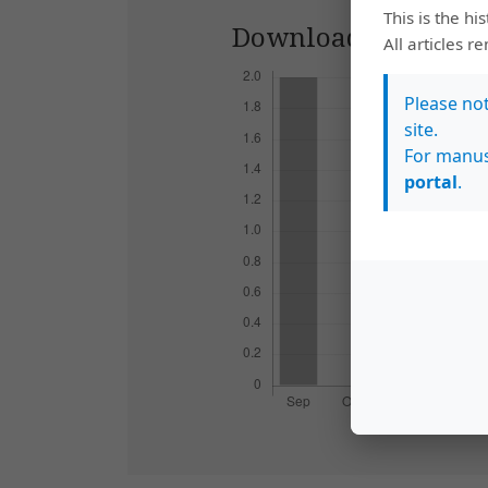
This is the hi
Downloads
All articles r
Please no
site.
For manus
portal
.