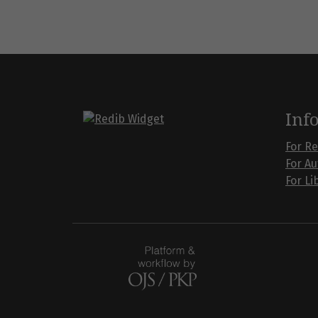
Inf
For R
For A
For Li