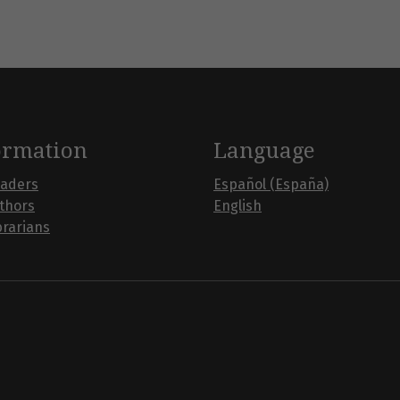
ormation
Language
eaders
Español (España)
uthors
English
brarians