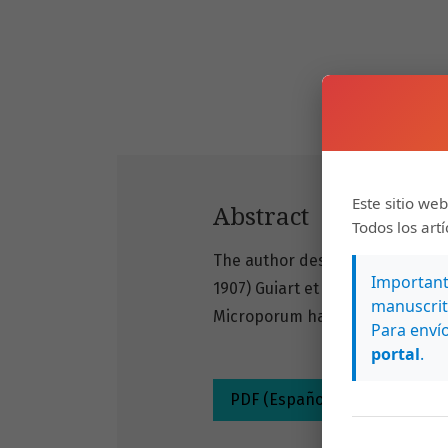
Este sitio web
Abstract
Todos los art
The author describes a case o
Importante
1907) Guiart et Grigorakis, 1928
manuscrit
Microporum have raraley been 
Para envío
portal
.
PDF (Español (España))