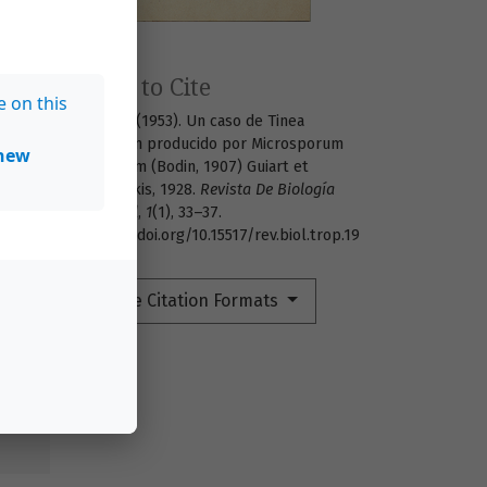
How to Cite
e on this
Ruiz, A. (1953). Un caso de Tinea
unguium producido por Microsporum
new
gypseum (Bodin, 1907) Guiart et
Grigorakis, 1928.
Revista De Biología
Tropical
,
1
(1), 33–37.
https://doi.org/10.15517/rev.biol.trop.19
53.12513
More Citation Formats