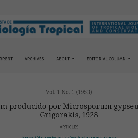
rosporum gypseum (Bodin, 1907) Guiart et Grigorakis, 1928
RRENT
ARCHIVES
ABOUT
EDITORIAL COLUMN
Vol. 1 No. 1 (1953)
m producido por Microsporum gypseum
Grigorakis, 1928
ARTICLES