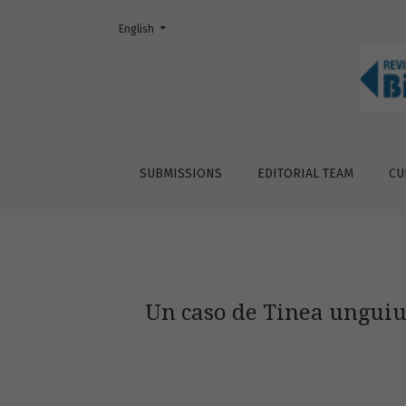
Change the language. The current language is:
English
Un caso de Tinea unguium producido por Mic
SUBMISSIONS
EDITORIAL TEAM
CU
Un caso de Tinea unguiu