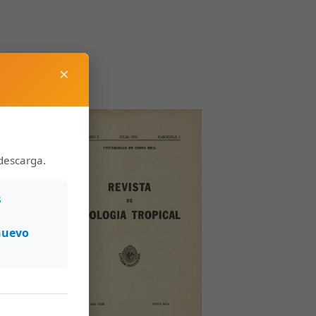
×
descarga.
s
nuevo