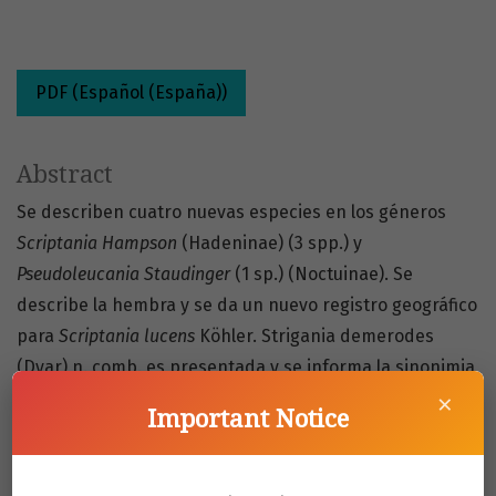
PDF (Español (España))
Abstract
Se describen cuatro nuevas especies en los géneros
Scriptania Hampson
(Hadeninae) (3 spp.) y
Pseudoleucania Staudinger
(1 sp.) (Noctuinae). Se
describe la hembra y se da un nuevo registro geográfico
para
Scriptania lucens
Köhler. Strigania demerodes
(Dyar) n. comb. es presentada y se informa la sinonimia
×
completa de
Strigania lithophilus
(Butler), junto a una
Important Notice
variación morfológica de los genitales del macho.