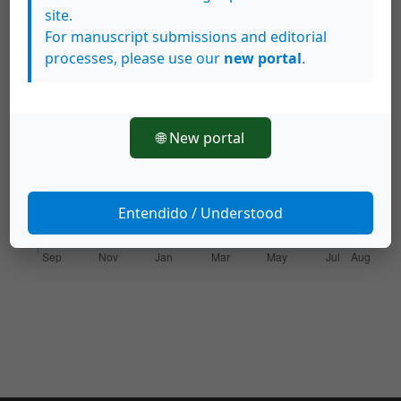
site.
For manuscript submissions and editorial
processes, please use our
new portal
.
Downloads
🌐 New portal
Entendido / Understood