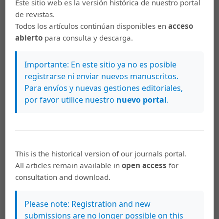
Keywords
Este sitio web es la versión histórica de nuestro portal
de revistas.
lepidoptera
noctuidae
new species
new record
Todos los artículos continúan disponibles en
acceso
synonymy
abierto
para consulta y descarga.
How to Cite
Importante: En este sitio ya no es posible
registrarse ni enviar nuevos manuscritos.
Rodríguez, M. A., Olivares, T. S., & Angulo, A. O. (2001). Nuevas
Para envíos y nuevas gestiones editoriales,
especies altoandinas VII (Lepidoptera: Noctuidae).
Revista De
Biología Tropical
,
49
(1), 317–328. Retrieved from
por favor utilice nuestro
nuevo portal
.
https://archivo.revistas.ucr.ac.cr/index.php/rbt/article/view/172
04
More Citation Formats
This is the historical version of our journals portal.
All articles remain available in
open access
for
consultation and download.
This work is licensed under a
Creative Commons Attribution 4.0
International License
.
Please note: Registration and new
submissions are no longer possible on this
Copyright (c) 2001 Revista de Biología Tropical