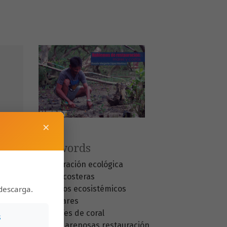
×
Keywords
restauración ecológica
zonas costeras
descarga.
servicios ecosistémicos
manglares
arrecifes de coral
s
playas arenosas
restauración