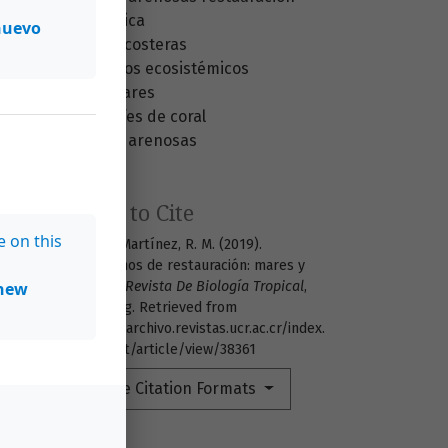
ecológica
nuevo
zonas costeras
servicios ecosistémicos
manglares
arrecifes de coral
playas arenosas
How to Cite
e on this
López-Martínez, R. M. (2019).
Hablemos de restauración: mares y
new
costas.
Revista De Biología Tropical
,
(4), Blog. Retrieved from
https://archivo.revistas.ucr.ac.cr/index.
php/rbt/article/view/38361
More Citation Formats