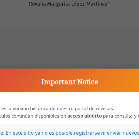
+
Roxana Margarita López-Martínez
es están siendo fuertemente impactadas por la
Important Notice
nada en zonas de manglar, extracción descontrolada
smo desordenado, crecimiento poblacional y eventos
bio climático. Todo lo anterior contribuye a la
 es la versión histórica de nuestro portal de revistas.
de la resiliencia de estos ecosistemas, sobre todo por
ículos continúan disponibles en
acceso abierto
para consulta y 
hos impactos.
a puede deberse a actividades antrópicas o efectos
: En este sitio ya no es posible registrarse ni enviar nuevo