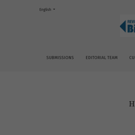
Change the language. The current language is:
English
Hablemos de restauración: mares y costas
SUBMISSIONS
EDITORIAL TEAM
CU
H