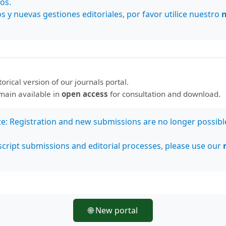
os.
es antrópicas las más nocivas y alarmantes en los
s y nuevas gestiones editoriales, por favor utilice nuestro
a la Restauración Ecológica
(SER), la restauración
as acciones encaminadas al inicio o incremento de la
degradado, dañado o destruido en salud, integridad
storical version of our journals portal.
emain available in
open access
for consultation and download.
te: Registration and new submissions are no longer possibl
PDF (Español (España))
cript submissions and editorial processes, please use our
🌐 New portal