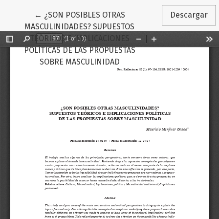
Volver a los detalles del artículo
←
¿SON POSIBLES OTRAS
Descargar
MASCULINIDADES? SUPUESTOS
TEÓRICOS E IMPLICACIONES
POLÍTICAS DE LAS PROPUESTAS
SOBRE MASCULINIDAD