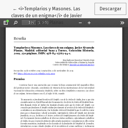
Volver a los detalles del artículo
←
<i>Templarios y Masones. Las
Descargar
claves de un enigma</i> de Javier
Alvarado Planas