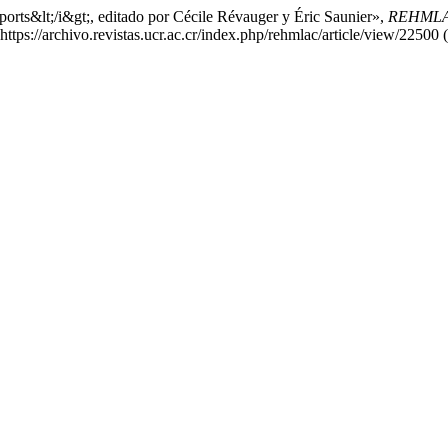
ports&lt;/i&gt;, editado por Cécile Révauger y Éric Saunier»,
REHMLAC+
 https://archivo.revistas.ucr.ac.cr/index.php/rehmlac/article/view/2250