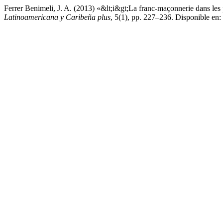
Ferrer Benimeli, J. A. (2013) «&lt;i&gt;La franc-maçonnerie dans les 
Latinoamericana y Caribeña plus
, 5(1), pp. 227–236. Disponible en: