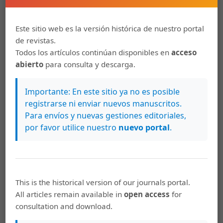
International Organizations. Special Issue: The United
Nations at 75. Volume 26: Issue 2. Brill: Jun 2020. Pp. 221–
235.
https://brill.com/view/journals/gg/26/2/article-
Este sitio web es la versión histórica de nuestro portal
p221_3.xml
de revistas.
Todos los artículos continúan disponibles en
acceso
Bonnett, A. (2012). ¨The Critical Traditionalism of Ashis
abierto
para consulta y descarga.
Nandy¨. Theory, Culture & Society, 29(1), (2012) 138–157.
doi:10.1177/0263276411417462.
Importante: En este sitio ya no es posible
https://journals.sagepub.com/doi/abs/10.1177/0263276411417462
registrarse ni enviar nuevos manuscritos.
Booth, K. ¨Theory of world security¨ (vol. 105).
Para envíos y nuevas gestiones editoriales,
Cambridge University Press: 2007
por favor utilice nuestro
nuevo portal
.
Caballero, S. “Los estudios críticos en las Relaciones
Internacionales en España. Comillas Journal of
International Relations, nº 16 (2019). ISSN 2386-5776.
DOI: 10.14422/cir.i16.y2019.005.
This is the historical version of our journals portal.
https://revistas.comillas.edu/index.php/internationalrelations/article/view/11962
All articles remain available in
open access
for
consultation and download.
Chakrabarty, Dipesh. Al margen de Europa. ¿Estamos