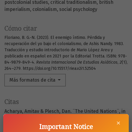
postcolonial studies
critical traditionalism
british
imperialism
colonialism
social psychology
Cómo citar
Floriano, B. G.-N. (2023). El enemigo íntimo. Pérdida y
recuperación del yo bajo el colonialismo, de Ashis Nandy. 1983.
Traducción y estudio introductorio de Mario López Areu y
publicado en español en 2021 por la Editorial Trotta. ISBN: 978-
84-9879-849-4.
Revista Internacional De Estudios Asiáticos
,
2
(1),
264–279. https://doi.org/10.15517/riea.v2i1.52504
Más formatos de cita
Citas
Acharya, Amitav & Plesch, Dan. ¨The United Nations¨, in
Managing and Reshaping a Changing World Order.
×
Global Governance: A Review of Multilateralism and
Important Notice