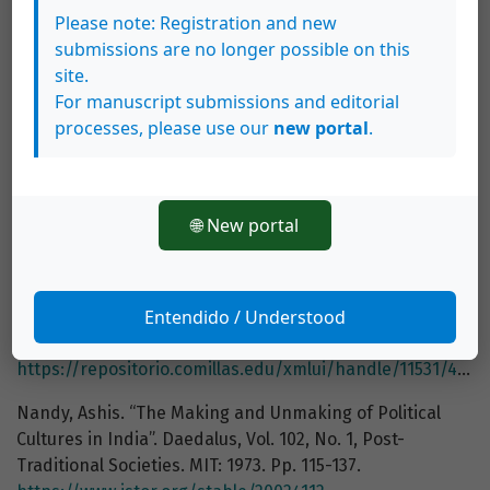
ante el final del predominio cultural europeo?. Ensayo
Please note: Registration and new
Tusquets, 2008.
submissions are no longer possible on this
Guha, Rajanit. Dominance without Hegemony. History
site.
and Power in Colonial India. Harvard University Press,
For manuscript submissions and editorial
1998
processes, please use our
new portal
.
Kang, D. C. ¨Getting Asia Wrong: The Need for New
Analytical Frameworks¨. International Security, 27(4),
(2003): 57–85.
http://www.jstor.org/stable/4137604
.
🌐 New portal
López Areu, M. “La teoría política ante el desafío de un
mundo multipolar”. Revista de estudios políticos 188:
Entendido / Understood
2020. Pp. 13-40. ISSN 0048-7694. Universidad Pontificia
Comillas.
https://repositorio.comillas.edu/xmlui/handle/11531/46462
Nandy, Ashis. “The Making and Unmaking of Political
Cultures in India”. Daedalus, Vol. 102, No. 1, Post-
Traditional Societies. MIT: 1973. Pp. 115-137.