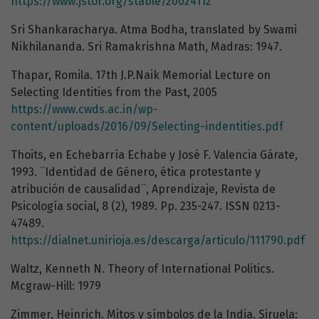
https://www.jstor.org/stable/20024112
Sri Shankaracharya. Atma Bodha, translated by Swami
Nikhilananda. Sri Ramakrishna Math, Madras: 1947.
Thapar, Romila. 17th J.P.Naik Memorial Lecture on
Selecting Identities from the Past, 2005
https://www.cwds.ac.in/wp-
content/uploads/2016/09/Selecting-indentities.pdf
Thoits, en Echebarría Echabe y José F. Valencia Gárate,
1993. ¨Identidad de Género, ética protestante y
atribución de causalidad¨, Aprendizaje, Revista de
Psicología social, 8 (2), 1989. Pp. 235-247. ISSN 0213-
47489.
https://dialnet.unirioja.es/descarga/articulo/111790.pdf
Waltz, Kenneth N. Theory of International Politics.
Mcgraw-Hill: 1979
Zimmer, Heinrich. Mitos y símbolos de la India. Siruela: