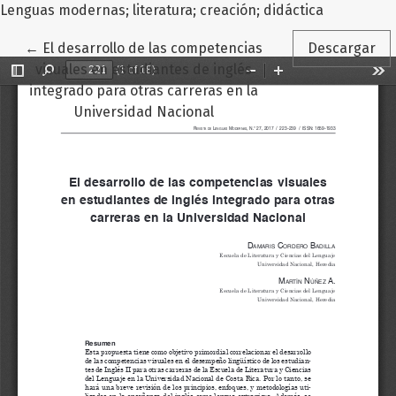
Lenguas modernas; literatura; creación; didáctica
Volver a los detalles del artículo
←
El desarrollo de las competencias
Descargar
visuales en estudiantes de inglés
integrado para otras carreras en la
Universidad Nacional