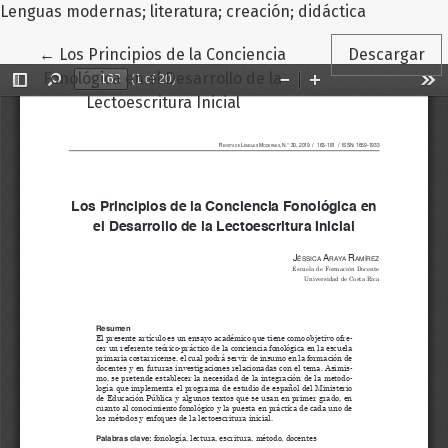
Lenguas modernas; literatura; creación; didáctica
Volver a los detalles del artículo
←
Los Principios de la Conciencia
Descargar
Fonológica en el Desarrollo de la
Lectoescritura Inicial