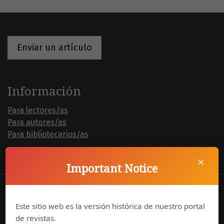
Enviar un artículo
Información
Para lectores/as
Para autores/as
Para bibliotecarios/as
×
Important Notice
La
Revista de Lenguas Modernas
firmó la declaración
Este sitio web es la versión histórica de nuestro portal
DORA
de revistas.