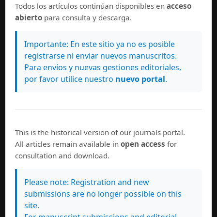
Todos los artículos continúan disponibles en
acceso
abierto
para consulta y descarga.
Importante: En este sitio ya no es posible
La
Revista de Lenguas Modernas
se encuentra en los
registrarse ni enviar nuevos manuscritos.
siguientes índices y repositorios:
Para envíos y nuevas gestiones editoriales,
por favor utilice nuestro
nuevo portal
.
This is the historical version of our journals portal.
All articles remain available in
open access
for
consultation and download.
Please note: Registration and new
submissions are no longer possible on this
site.