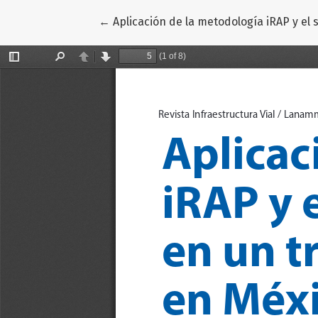
Volver a los detalles del artículo
←
Aplicación de la metodología iRAP y el