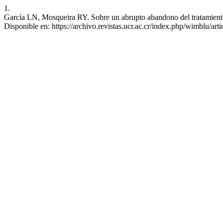
1.
García LN, Mosqueira RY. Sobre un abrupto abandono del tratamiento.
Disponible en: https://archivo.revistas.ucr.ac.cr/index.php/wimblu/art