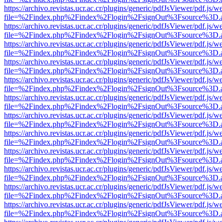
https://archivo.revistas.ucr.ac.cr/plugins/generic/pdfJsViewer/pdf.js/
file=%2Findex.php%2Findex%2Flogin%2FsignOut%3Fsource%3D.ame
https://archivo.revistas.ucr.ac.cr/plugins/generic/pdfJsViewer/pdf.js/
file=%2Findex.php%2Findex%2Flogin%2FsignOut%3Fsource%3D.ame
https://archivo.revistas.ucr.ac.cr/plugins/generic/pdfJsViewer/pdf.js/
file=%2Findex.php%2Findex%2Flogin%2FsignOut%3Fsource%3D.ame
https://archivo.revistas.ucr.ac.cr/plugins/generic/pdfJsViewer/pdf.js/
file=%2Findex.php%2Findex%2Flogin%2FsignOut%3Fsource%3D.ame
https://archivo.revistas.ucr.ac.cr/plugins/generic/pdfJsViewer/pdf.js/
file=%2Findex.php%2Findex%2Flogin%2FsignOut%3Fsource%3D.ame
https://archivo.revistas.ucr.ac.cr/plugins/generic/pdfJsViewer/pdf.js/
file=%2Findex.php%2Findex%2Flogin%2FsignOut%3Fsource%3D.ame
https://archivo.revistas.ucr.ac.cr/plugins/generic/pdfJsViewer/pdf.js/
file=%2Findex.php%2Findex%2Flogin%2FsignOut%3Fsource%3D.ame
https://archivo.revistas.ucr.ac.cr/plugins/generic/pdfJsViewer/pdf.js/
file=%2Findex.php%2Findex%2Flogin%2FsignOut%3Fsource%3D.ame
https://archivo.revistas.ucr.ac.cr/plugins/generic/pdfJsViewer/pdf.js/
file=%2Findex.php%2Findex%2Flogin%2FsignOut%3Fsource%3D.ame
https://archivo.revistas.ucr.ac.cr/plugins/generic/pdfJsViewer/pdf.js/
file=%2Findex.php%2Findex%2Flogin%2FsignOut%3Fsource%3D.ame
https://archivo.revistas.ucr.ac.cr/plugins/generic/pdfJsViewer/pdf.js/
file=%2Findex.php%2Findex%2Flogin%2FsignOut%3Fsource%3D.ame
https://archivo.revistas.ucr.ac.cr/plugins/generic/pdfJsViewer/pdf.js/
file=%2Findex.php%2Findex%2Flogin%2FsignOut%3Fsource%3D.ame