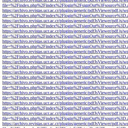
https://archivo.revistas.ucr.ac.cr/plugins/generic/pdfJsViewer/pdf.js/
file=%2Findex.php%2Findex%2Flogin%2FsignOut%3Fsource%3D.ame
https://archivo.revistas.ucr.ac.cr/plugins/generic/pdfJsViewer/pdf.js/
file=%2Findex.php%2Findex%2Flogin%2FsignOut%3Fsource%3D.ame
https://archivo.revistas.ucr.ac.cr/plugins/generic/pdfJsViewer/pdf.js/
file=%2Findex.php%2Findex%2Flogin%2FsignOut%3Fsource%3D.ame
https://archivo.revistas.ucr.ac.cr/plugins/generic/pdfJsViewer/pdf.js/
file=%2Findex.php%2Findex%2Flogin%2FsignOut%3Fsource%3D.ame
https://archivo.revistas.ucr.ac.cr/plugins/generic/pdfJsViewer/pdf.js/
file=%2Findex.php%2Findex%2Flogin%2FsignOut%3Fsource%3D.ame
https://archivo.revistas.ucr.ac.cr/plugins/generic/pdfJsViewer/pdf.js/
file=%2Findex.php%2Findex%2Flogin%2FsignOut%3Fsource%3D.ame
https://archivo.revistas.ucr.ac.cr/plugins/generic/pdfJsViewer/pdf.js/
file=%2Findex.php%2Findex%2Flogin%2FsignOut%3Fsource%3D.ame
https://archivo.revistas.ucr.ac.cr/plugins/generic/pdfJsViewer/pdf.js/
file=%2Findex.php%2Findex%2Flogin%2FsignOut%3Fsource%3D.ame
https://archivo.revistas.ucr.ac.cr/plugins/generic/pdfJsViewer/pdf.js/
file=%2Findex.php%2Findex%2Flogin%2FsignOut%3Fsource%3D.ame
https://archivo.revistas.ucr.ac.cr/plugins/generic/pdfJsViewer/pdf.js/
file=%2Findex.php%2Findex%2Flogin%2FsignOut%3Fsource%3D.ame
https://archivo.revistas.ucr.ac.cr/plugins/generic/pdfJsViewer/pdf.js/
file=%2Findex.php%2Findex%2Flogin%2FsignOut%3Fsource%3D.ame
https://archivo.revistas.ucr.ac.cr/plugins/generic/pdfJsViewer/pdf.js/
file=%2Findex.php%2Findex%2Flogin%2FsignOut%3Fsource%3D.ame
https://archivo.revistas.ucr.ac.cr/plugins/generic/pdfJsViewer/pdf.js/