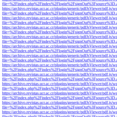
file=%2Findex.php%2Findex%2Flogin%2FsignOut%3Fsource%3D.ame
https://archivo.revistas.ucr.ac.cr/plugins/generic/pdfJsViewer/pdf.js/
file=%2Findex.php%2Findex%2Flogin%2FsignOut%3Fsource%3D.ame
https://archivo.revistas.ucr.ac.cr/plugins/generic/pdfJsViewer/pdf.js/
file=%2Findex.php%2Findex%2Flogin%2FsignOut%3Fsource%3D.ame
https://archivo.revistas.ucr.ac.cr/plugins/generic/pdfJsViewer/pdf.js/
file=%2Findex.php%2Findex%2Flogin%2FsignOut%3Fsource%3D.ame
https://archivo.revistas.ucr.ac.cr/plugins/generic/pdfJsViewer/pdf.js/
file=%2Findex.php%2Findex%2Flogin%2FsignOut%3Fsource%3D.ame
https://archivo.revistas.ucr.ac.cr/plugins/generic/pdfJsViewer/pdf.js/
file=%2Findex.php%2Findex%2Flogin%2FsignOut%3Fsource%3D.ame
https://archivo.revistas.ucr.ac.cr/plugins/generic/pdfJsViewer/pdf.js/
file=%2Findex.php%2Findex%2Flogin%2FsignOut%3Fsource%3D.ame
https://archivo.revistas.ucr.ac.cr/plugins/generic/pdfJsViewer/pdf.js/
file=%2Findex.php%2Findex%2Flogin%2FsignOut%3Fsource%3D.ame
https://archivo.revistas.ucr.ac.cr/plugins/generic/pdfJsViewer/pdf.js/
file=%2Findex.php%2Findex%2Flogin%2FsignOut%3Fsource%3D.ame
https://archivo.revistas.ucr.ac.cr/plugins/generic/pdfJsViewer/pdf.js/
file=%2Findex.php%2Findex%2Flogin%2FsignOut%3Fsource%3D.ame
https://archivo.revistas.ucr.ac.cr/plugins/generic/pdfJsViewer/pdf.js/
file=%2Findex.php%2Findex%2Flogin%2FsignOut%3Fsource%3D.ame
https://archivo.revistas.ucr.ac.cr/plugins/generic/pdfJsViewer/pdf.js/
file=%2Findex.php%2Findex%2Flogin%2FsignOut%3Fsource%3D.ame
https://archivo.revistas.ucr.ac.cr/plugins/generic/pdfJsViewer/pdf.js/
file=%2Findex.php%2Findex%2Flogin%2FsignOut%3Fsource%3D.ame