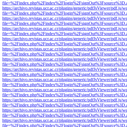
file=%2Findex.php%2Findex%2Flogin%2FsignOut%3Fsource%3D.ame
https://archivo.revistas.ucr.ac.cr/plugins/generic/pdfJsViewer/pdf.js/
file=%2Findex.php%2Findex%2Flogin%2FsignOut%3Fsource%3D.ame
https://archivo.revistas.ucr.ac.cr/plugins/generic/pdfJsViewer/pdf.js/
file=%2Findex.php%2Findex%2Flogin%2FsignOut%3Fsource%3D.ame
https://archivo.revistas.ucr.ac.cr/plugins/generic/pdfJsViewer/pdf.js/
file=%2Findex.php%2Findex%2Flogin%2FsignOut%3Fsource%3D.ame
https://archivo.revistas.ucr.ac.cr/plugins/generic/pdfJsViewer/pdf.js/
file=%2Findex.php%2Findex%2Flogin%2FsignOut%3Fsource%3D.ame
https://archivo.revistas.ucr.ac.cr/plugins/generic/pdfJsViewer/pdf.js/
file=%2Findex.php%2Findex%2Flogin%2FsignOut%3Fsource%3D.ame
https://archivo.revistas.ucr.ac.cr/plugins/generic/pdfJsViewer/pdf.js/
file=%2Findex.php%2Findex%2Flogin%2FsignOut%3Fsource%3D.ame
https://archivo.revistas.ucr.ac.cr/plugins/generic/pdfJsViewer/pdf.js/
file=%2Findex.php%2Findex%2Flogin%2FsignOut%3Fsource%3D.ame
https://archivo.revistas.ucr.ac.cr/plugins/generic/pdfJsViewer/pdf.js/
file=%2Findex.php%2Findex%2Flogin%2FsignOut%3Fsource%3D.ame
https://archivo.revistas.ucr.ac.cr/plugins/generic/pdfJsViewer/pdf.js/
file=%2Findex.php%2Findex%2Flogin%2FsignOut%3Fsource%3D.ame
https://archivo.revistas.ucr.ac.cr/plugins/generic/pdfJsViewer/pdf.js/
file=%2Findex.php%2Findex%2Flogin%2FsignOut%3Fsource%3D.ame
https://archivo.revistas.ucr.ac.cr/plugins/generic/pdfJsViewer/pdf.js/
file=%2Findex.php%2Findex%2Flogin%2FsignOut%3Fsource%3D.ame
https://archivo.revistas.ucr.ac.cr/plugins/generic/pdfJsViewer/pdf.js/
file=%2Findex.php%2Findex%2Flogin%2FsignOut%3Fsource%3D.ame