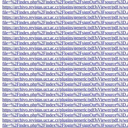
file=%2Findex.php%2Findex%2Flogin%2FsignOut%3Fsource%3D.ame
https://archivo.revistas.ucr.ac.cr/plugins/generic/pdfJsViewer/pdf.js/
file=%2Findex.php%2Findex%2Flogin%2FsignOut%3Fsource%3D.ame
https://archivo.revistas.ucr.ac.cr/plugins/generic/pdfJsViewer/pdf.js/
file=%2Findex.php%2Findex%2Flogin%2FsignOut%3Fsource%3D.ame
https://archivo.revistas.ucr.ac.cr/plugins/generic/pdfJsViewer/pdf.js/
file=%2Findex.php%2Findex%2Flogin%2FsignOut%3Fsource%3D.ame
https://archivo.revistas.ucr.ac.cr/plugins/generic/pdfJsViewer/pdf.js/
file=%2Findex.php%2Findex%2Flogin%2FsignOut%3Fsource%3D.ame
https://archivo.revistas.ucr.ac.cr/plugins/generic/pdfJsViewer/pdf.js/
file=%2Findex.php%2Findex%2Flogin%2FsignOut%3Fsource%3D.ame
https://archivo.revistas.ucr.ac.cr/plugins/generic/pdfJsViewer/pdf.js/
file=%2Findex.php%2Findex%2Flogin%2FsignOut%3Fsource%3D.ame
https://archivo.revistas.ucr.ac.cr/plugins/generic/pdfJsViewer/pdf.js/
file=%2Findex.php%2Findex%2Flogin%2FsignOut%3Fsource%3D.ame
https://archivo.revistas.ucr.ac.cr/plugins/generic/pdfJsViewer/pdf.js/
file=%2Findex.php%2Findex%2Flogin%2FsignOut%3Fsource%3D.ame
https://archivo.revistas.ucr.ac.cr/plugins/generic/pdfJsViewer/pdf.js/
file=%2Findex.php%2Findex%2Flogin%2FsignOut%3Fsource%3D.ame
https://archivo.revistas.ucr.ac.cr/plugins/generic/pdfJsViewer/pdf.js/
file=%2Findex.php%2Findex%2Flogin%2FsignOut%3Fsource%3D.ame
https://archivo.revistas.ucr.ac.cr/plugins/generic/pdfJsViewer/pdf.js/
file=%2Findex.php%2Findex%2Flogin%2FsignOut%3Fsource%3D.ame
https://archivo.revistas.ucr.ac.cr/plugins/generic/pdfJsViewer/pdf.js/
file=%2Findex.php%2Findex%2Flogin%2FsignOut%3Fsource%3D.ame