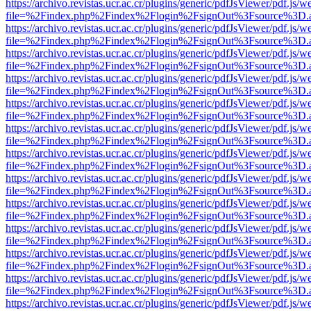
https://archivo.revistas.ucr.ac.cr/plugins/generic/pdfJsViewer/pdf.js/
file=%2Findex.php%2Findex%2Flogin%2FsignOut%3Fsource%3D.ame
https://archivo.revistas.ucr.ac.cr/plugins/generic/pdfJsViewer/pdf.js/
file=%2Findex.php%2Findex%2Flogin%2FsignOut%3Fsource%3D.ame
https://archivo.revistas.ucr.ac.cr/plugins/generic/pdfJsViewer/pdf.js/
file=%2Findex.php%2Findex%2Flogin%2FsignOut%3Fsource%3D.ame
https://archivo.revistas.ucr.ac.cr/plugins/generic/pdfJsViewer/pdf.js/
file=%2Findex.php%2Findex%2Flogin%2FsignOut%3Fsource%3D.ame
https://archivo.revistas.ucr.ac.cr/plugins/generic/pdfJsViewer/pdf.js/
file=%2Findex.php%2Findex%2Flogin%2FsignOut%3Fsource%3D.ame
https://archivo.revistas.ucr.ac.cr/plugins/generic/pdfJsViewer/pdf.js/
file=%2Findex.php%2Findex%2Flogin%2FsignOut%3Fsource%3D.ame
https://archivo.revistas.ucr.ac.cr/plugins/generic/pdfJsViewer/pdf.js/
file=%2Findex.php%2Findex%2Flogin%2FsignOut%3Fsource%3D.ame
https://archivo.revistas.ucr.ac.cr/plugins/generic/pdfJsViewer/pdf.js/
file=%2Findex.php%2Findex%2Flogin%2FsignOut%3Fsource%3D.ame
https://archivo.revistas.ucr.ac.cr/plugins/generic/pdfJsViewer/pdf.js/
file=%2Findex.php%2Findex%2Flogin%2FsignOut%3Fsource%3D.ame
https://archivo.revistas.ucr.ac.cr/plugins/generic/pdfJsViewer/pdf.js/
file=%2Findex.php%2Findex%2Flogin%2FsignOut%3Fsource%3D.ame
https://archivo.revistas.ucr.ac.cr/plugins/generic/pdfJsViewer/pdf.js/
file=%2Findex.php%2Findex%2Flogin%2FsignOut%3Fsource%3D.ame
https://archivo.revistas.ucr.ac.cr/plugins/generic/pdfJsViewer/pdf.js/
file=%2Findex.php%2Findex%2Flogin%2FsignOut%3Fsource%3D.ame
https://archivo.revistas.ucr.ac.cr/plugins/generic/pdfJsViewer/pdf.js/