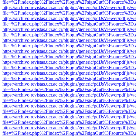
file=%2Findex.php%2Findex%2Flogin%2FsignOut%3Fsource%3D.ame
https://archivo.revistas.ucr.ac.cr/plugins/generic/pdfJsViewer/pdf.js/
file=%2Findex.php%2Findex%2Flogin%2FsignOut%3Fsource%3D.ame
https://archivo.revistas.ucr.ac.cr/plugins/generic/pdfJsViewer/pdf.js/
file=%2Findex.php%2Findex%2Flogin%2FsignOut%3Fsource%3D.ame
https://archivo.revistas.ucr.ac.cr/plugins/generic/pdfJsViewer/pdf.js/
file=%2Findex.php%2Findex%2Flogin%2FsignOut%3Fsource%3D.ame
https://archivo.revistas.ucr.ac.cr/plugins/generic/pdfJsViewer/pdf.js/
file=%2Findex.php%2Findex%2Flogin%2FsignOut%3Fsource%3D.ame
https://archivo.revistas.ucr.ac.cr/plugins/generic/pdfJsViewer/pdf.js/
file=%2Findex.php%2Findex%2Flogin%2FsignOut%3Fsource%3D.ame
https://archivo.revistas.ucr.ac.cr/plugins/generic/pdfJsViewer/pdf.js/
file=%2Findex.php%2Findex%2Flogin%2FsignOut%3Fsource%3D.ame
https://archivo.revistas.ucr.ac.cr/plugins/generic/pdfJsViewer/pdf.js/
file=%2Findex.php%2Findex%2Flogin%2FsignOut%3Fsource%3D.ame
https://archivo.revistas.ucr.ac.cr/plugins/generic/pdfJsViewer/pdf.js/
file=%2Findex.php%2Findex%2Flogin%2FsignOut%3Fsource%3D.ame
https://archivo.revistas.ucr.ac.cr/plugins/generic/pdfJsViewer/pdf.js/
file=%2Findex.php%2Findex%2Flogin%2FsignOut%3Fsource%3D.ame
https://archivo.revistas.ucr.ac.cr/plugins/generic/pdfJsViewer/pdf.js/
file=%2Findex.php%2Findex%2Flogin%2FsignOut%3Fsource%3D.ame
https://archivo.revistas.ucr.ac.cr/plugins/generic/pdfJsViewer/pdf.js/
file=%2Findex.php%2Findex%2Flogin%2FsignOut%3Fsource%3D.ame
https://archivo.revistas.ucr.ac.cr/plugins/generic/pdfJsViewer/pdf.js/
file=%2Findex.php%2Findex%2Flogin%2FsignOut%3Fsource%3D.ame