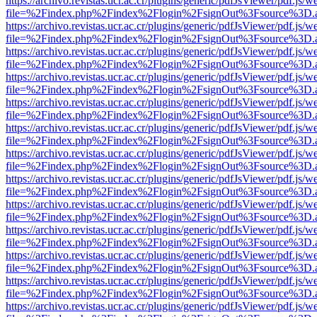
https://archivo.revistas.ucr.ac.cr/plugins/generic/pdfJsViewer/pdf.js/
file=%2Findex.php%2Findex%2Flogin%2FsignOut%3Fsource%3D.ame
https://archivo.revistas.ucr.ac.cr/plugins/generic/pdfJsViewer/pdf.js/
file=%2Findex.php%2Findex%2Flogin%2FsignOut%3Fsource%3D.ame
https://archivo.revistas.ucr.ac.cr/plugins/generic/pdfJsViewer/pdf.js/
file=%2Findex.php%2Findex%2Flogin%2FsignOut%3Fsource%3D.ame
https://archivo.revistas.ucr.ac.cr/plugins/generic/pdfJsViewer/pdf.js/
file=%2Findex.php%2Findex%2Flogin%2FsignOut%3Fsource%3D.ame
https://archivo.revistas.ucr.ac.cr/plugins/generic/pdfJsViewer/pdf.js/
file=%2Findex.php%2Findex%2Flogin%2FsignOut%3Fsource%3D.ame
https://archivo.revistas.ucr.ac.cr/plugins/generic/pdfJsViewer/pdf.js/
file=%2Findex.php%2Findex%2Flogin%2FsignOut%3Fsource%3D.ame
https://archivo.revistas.ucr.ac.cr/plugins/generic/pdfJsViewer/pdf.js/
file=%2Findex.php%2Findex%2Flogin%2FsignOut%3Fsource%3D.ame
https://archivo.revistas.ucr.ac.cr/plugins/generic/pdfJsViewer/pdf.js/
file=%2Findex.php%2Findex%2Flogin%2FsignOut%3Fsource%3D.ame
https://archivo.revistas.ucr.ac.cr/plugins/generic/pdfJsViewer/pdf.js/
file=%2Findex.php%2Findex%2Flogin%2FsignOut%3Fsource%3D.ame
https://archivo.revistas.ucr.ac.cr/plugins/generic/pdfJsViewer/pdf.js/
file=%2Findex.php%2Findex%2Flogin%2FsignOut%3Fsource%3D.ame
https://archivo.revistas.ucr.ac.cr/plugins/generic/pdfJsViewer/pdf.js/
file=%2Findex.php%2Findex%2Flogin%2FsignOut%3Fsource%3D.ame
https://archivo.revistas.ucr.ac.cr/plugins/generic/pdfJsViewer/pdf.js/
file=%2Findex.php%2Findex%2Flogin%2FsignOut%3Fsource%3D.ame
https://archivo.revistas.ucr.ac.cr/plugins/generic/pdfJsViewer/pdf.js/