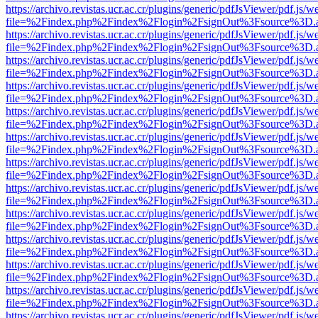
https://archivo.revistas.ucr.ac.cr/plugins/generic/pdfJsViewer/pdf.js/
file=%2Findex.php%2Findex%2Flogin%2FsignOut%3Fsource%3D.ame
https://archivo.revistas.ucr.ac.cr/plugins/generic/pdfJsViewer/pdf.js/
file=%2Findex.php%2Findex%2Flogin%2FsignOut%3Fsource%3D.ame
https://archivo.revistas.ucr.ac.cr/plugins/generic/pdfJsViewer/pdf.js/
file=%2Findex.php%2Findex%2Flogin%2FsignOut%3Fsource%3D.ame
https://archivo.revistas.ucr.ac.cr/plugins/generic/pdfJsViewer/pdf.js/
file=%2Findex.php%2Findex%2Flogin%2FsignOut%3Fsource%3D.ame
https://archivo.revistas.ucr.ac.cr/plugins/generic/pdfJsViewer/pdf.js/
file=%2Findex.php%2Findex%2Flogin%2FsignOut%3Fsource%3D.ame
https://archivo.revistas.ucr.ac.cr/plugins/generic/pdfJsViewer/pdf.js/
file=%2Findex.php%2Findex%2Flogin%2FsignOut%3Fsource%3D.ame
https://archivo.revistas.ucr.ac.cr/plugins/generic/pdfJsViewer/pdf.js/
file=%2Findex.php%2Findex%2Flogin%2FsignOut%3Fsource%3D.ame
https://archivo.revistas.ucr.ac.cr/plugins/generic/pdfJsViewer/pdf.js/
file=%2Findex.php%2Findex%2Flogin%2FsignOut%3Fsource%3D.ame
https://archivo.revistas.ucr.ac.cr/plugins/generic/pdfJsViewer/pdf.js/
file=%2Findex.php%2Findex%2Flogin%2FsignOut%3Fsource%3D.ame
https://archivo.revistas.ucr.ac.cr/plugins/generic/pdfJsViewer/pdf.js/
file=%2Findex.php%2Findex%2Flogin%2FsignOut%3Fsource%3D.ame
https://archivo.revistas.ucr.ac.cr/plugins/generic/pdfJsViewer/pdf.js/
file=%2Findex.php%2Findex%2Flogin%2FsignOut%3Fsource%3D.ame
https://archivo.revistas.ucr.ac.cr/plugins/generic/pdfJsViewer/pdf.js/
file=%2Findex.php%2Findex%2Flogin%2FsignOut%3Fsource%3D.ame
https://archivo.revistas.ucr.ac.cr/plugins/generic/pdfJsViewer/pdf.js/