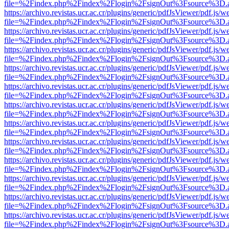
file=%2Findex.php%2Findex%2Flogin%2FsignOut%3Fsource%3D.ame
https://archivo.revistas.ucr.ac.cr/plugins/generic/pdfJsViewer/pdf.js/
file=%2Findex.php%2Findex%2Flogin%2FsignOut%3Fsource%3D.ame
https://archivo.revistas.ucr.ac.cr/plugins/generic/pdfJsViewer/pdf.js/
file=%2Findex.php%2Findex%2Flogin%2FsignOut%3Fsource%3D.ame
https://archivo.revistas.ucr.ac.cr/plugins/generic/pdfJsViewer/pdf.js/
file=%2Findex.php%2Findex%2Flogin%2FsignOut%3Fsource%3D.ame
https://archivo.revistas.ucr.ac.cr/plugins/generic/pdfJsViewer/pdf.js/
file=%2Findex.php%2Findex%2Flogin%2FsignOut%3Fsource%3D.ame
https://archivo.revistas.ucr.ac.cr/plugins/generic/pdfJsViewer/pdf.js/
file=%2Findex.php%2Findex%2Flogin%2FsignOut%3Fsource%3D.ame
https://archivo.revistas.ucr.ac.cr/plugins/generic/pdfJsViewer/pdf.js/
file=%2Findex.php%2Findex%2Flogin%2FsignOut%3Fsource%3D.ame
https://archivo.revistas.ucr.ac.cr/plugins/generic/pdfJsViewer/pdf.js/
file=%2Findex.php%2Findex%2Flogin%2FsignOut%3Fsource%3D.ame
https://archivo.revistas.ucr.ac.cr/plugins/generic/pdfJsViewer/pdf.js/
file=%2Findex.php%2Findex%2Flogin%2FsignOut%3Fsource%3D.ame
https://archivo.revistas.ucr.ac.cr/plugins/generic/pdfJsViewer/pdf.js/
file=%2Findex.php%2Findex%2Flogin%2FsignOut%3Fsource%3D.ame
https://archivo.revistas.ucr.ac.cr/plugins/generic/pdfJsViewer/pdf.js/
file=%2Findex.php%2Findex%2Flogin%2FsignOut%3Fsource%3D.ame
https://archivo.revistas.ucr.ac.cr/plugins/generic/pdfJsViewer/pdf.js/
file=%2Findex.php%2Findex%2Flogin%2FsignOut%3Fsource%3D.ame
https://archivo.revistas.ucr.ac.cr/plugins/generic/pdfJsViewer/pdf.js/
file=%2Findex.php%2Findex%2Flogin%2FsignOut%3Fsource%3D.ame