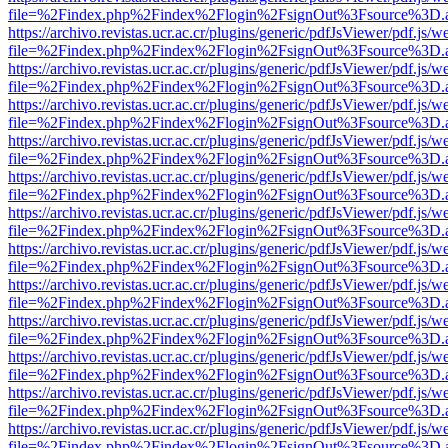
file=%2Findex.php%2Findex%2Flogin%2FsignOut%3Fsource%3D.ame
https://archivo.revistas.ucr.ac.cr/plugins/generic/pdfJsViewer/pdf.js/
file=%2Findex.php%2Findex%2Flogin%2FsignOut%3Fsource%3D.ame
https://archivo.revistas.ucr.ac.cr/plugins/generic/pdfJsViewer/pdf.js/
file=%2Findex.php%2Findex%2Flogin%2FsignOut%3Fsource%3D.ame
https://archivo.revistas.ucr.ac.cr/plugins/generic/pdfJsViewer/pdf.js/
file=%2Findex.php%2Findex%2Flogin%2FsignOut%3Fsource%3D.ame
https://archivo.revistas.ucr.ac.cr/plugins/generic/pdfJsViewer/pdf.js/
file=%2Findex.php%2Findex%2Flogin%2FsignOut%3Fsource%3D.ame
https://archivo.revistas.ucr.ac.cr/plugins/generic/pdfJsViewer/pdf.js/
file=%2Findex.php%2Findex%2Flogin%2FsignOut%3Fsource%3D.ame
https://archivo.revistas.ucr.ac.cr/plugins/generic/pdfJsViewer/pdf.js/
file=%2Findex.php%2Findex%2Flogin%2FsignOut%3Fsource%3D.ame
https://archivo.revistas.ucr.ac.cr/plugins/generic/pdfJsViewer/pdf.js/
file=%2Findex.php%2Findex%2Flogin%2FsignOut%3Fsource%3D.ame
https://archivo.revistas.ucr.ac.cr/plugins/generic/pdfJsViewer/pdf.js/
file=%2Findex.php%2Findex%2Flogin%2FsignOut%3Fsource%3D.ame
https://archivo.revistas.ucr.ac.cr/plugins/generic/pdfJsViewer/pdf.js/
file=%2Findex.php%2Findex%2Flogin%2FsignOut%3Fsource%3D.ame
https://archivo.revistas.ucr.ac.cr/plugins/generic/pdfJsViewer/pdf.js/
file=%2Findex.php%2Findex%2Flogin%2FsignOut%3Fsource%3D.ame
https://archivo.revistas.ucr.ac.cr/plugins/generic/pdfJsViewer/pdf.js/
file=%2Findex.php%2Findex%2Flogin%2FsignOut%3Fsource%3D.ame
https://archivo.revistas.ucr.ac.cr/plugins/generic/pdfJsViewer/pdf.js/
file=%2Findex.php%2Findex%2Flogin%2FsignOut%3Fsource%3D.ame