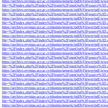
https://archivo.revistas.ucr.ac.cr/plugins/generic/pdfJsViewer/pdf.js/
file=%2Findex.php%2Findex%2Flogin%2FsignOut%3Fsource%3D.ame
https://archivo.revistas.ucr.ac.cr/plugins/generic/pdfJsViewer/pdf.js/
file=%2Findex.php%2Findex%2Flogin%2FsignOut%3Fsource%3D.ame
https://archivo.revistas.ucr.ac.cr/plugins/generic/pdfJsViewer/pdf.js/
file=%2Findex.php%2Findex%2Flogin%2FsignOut%3Fsource%3D.ame
https://archivo.revistas.ucr.ac.cr/plugins/generic/pdfJsViewer/pdf.js/
file=%2Findex.php%2Findex%2Flogin%2FsignOut%3Fsource%3D.ame
https://archivo.revistas.ucr.ac.cr/plugins/generic/pdfJsViewer/pdf.js/
file=%2Findex.php%2Findex%2Flogin%2FsignOut%3Fsource%3D.ame
https://archivo.revistas.ucr.ac.cr/plugins/generic/pdfJsViewer/pdf.js/
file=%2Findex.php%2Findex%2Flogin%2FsignOut%3Fsource%3D.ame
https://archivo.revistas.ucr.ac.cr/plugins/generic/pdfJsViewer/pdf.js/
file=%2Findex.php%2Findex%2Flogin%2FsignOut%3Fsource%3D.ame
https://archivo.revistas.ucr.ac.cr/plugins/generic/pdfJsViewer/pdf.js/
file=%2Findex.php%2Findex%2Flogin%2FsignOut%3Fsource%3D.ame
https://archivo.revistas.ucr.ac.cr/plugins/generic/pdfJsViewer/pdf.js/
file=%2Findex.php%2Findex%2Flogin%2FsignOut%3Fsource%3D.ame
https://archivo.revistas.ucr.ac.cr/plugins/generic/pdfJsViewer/pdf.js/
file=%2Findex.php%2Findex%2Flogin%2FsignOut%3Fsource%3D.ame
https://archivo.revistas.ucr.ac.cr/plugins/generic/pdfJsViewer/pdf.js/
file=%2Findex.php%2Findex%2Flogin%2FsignOut%3Fsource%3D.ame
https://archivo.revistas.ucr.ac.cr/plugins/generic/pdfJsViewer/pdf.js/
file=%2Findex.php%2Findex%2Flogin%2FsignOut%3Fsource%3D.ame
https://archivo.revistas.ucr.ac.cr/plugins/generic/pdfJsViewer/pdf.js/