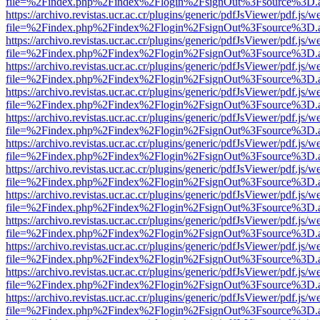
file=%2Findex.php%2Findex%2Flogin%2FsignOut%3Fsource%3D.ame
https://archivo.revistas.ucr.ac.cr/plugins/generic/pdfJsViewer/pdf.js/
file=%2Findex.php%2Findex%2Flogin%2FsignOut%3Fsource%3D.ame
https://archivo.revistas.ucr.ac.cr/plugins/generic/pdfJsViewer/pdf.js/
file=%2Findex.php%2Findex%2Flogin%2FsignOut%3Fsource%3D.ame
https://archivo.revistas.ucr.ac.cr/plugins/generic/pdfJsViewer/pdf.js/
file=%2Findex.php%2Findex%2Flogin%2FsignOut%3Fsource%3D.ame
https://archivo.revistas.ucr.ac.cr/plugins/generic/pdfJsViewer/pdf.js/
file=%2Findex.php%2Findex%2Flogin%2FsignOut%3Fsource%3D.ame
https://archivo.revistas.ucr.ac.cr/plugins/generic/pdfJsViewer/pdf.js/
file=%2Findex.php%2Findex%2Flogin%2FsignOut%3Fsource%3D.ame
https://archivo.revistas.ucr.ac.cr/plugins/generic/pdfJsViewer/pdf.js/
file=%2Findex.php%2Findex%2Flogin%2FsignOut%3Fsource%3D.ame
https://archivo.revistas.ucr.ac.cr/plugins/generic/pdfJsViewer/pdf.js/
file=%2Findex.php%2Findex%2Flogin%2FsignOut%3Fsource%3D.ame
https://archivo.revistas.ucr.ac.cr/plugins/generic/pdfJsViewer/pdf.js/
file=%2Findex.php%2Findex%2Flogin%2FsignOut%3Fsource%3D.ame
https://archivo.revistas.ucr.ac.cr/plugins/generic/pdfJsViewer/pdf.js/
file=%2Findex.php%2Findex%2Flogin%2FsignOut%3Fsource%3D.ame
https://archivo.revistas.ucr.ac.cr/plugins/generic/pdfJsViewer/pdf.js/
file=%2Findex.php%2Findex%2Flogin%2FsignOut%3Fsource%3D.ame
https://archivo.revistas.ucr.ac.cr/plugins/generic/pdfJsViewer/pdf.js/
file=%2Findex.php%2Findex%2Flogin%2FsignOut%3Fsource%3D.ame
https://archivo.revistas.ucr.ac.cr/plugins/generic/pdfJsViewer/pdf.js/
file=%2Findex.php%2Findex%2Flogin%2FsignOut%3Fsource%3D.ame