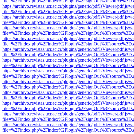
file=%2Findex.php%2Findex%2Flogin%2FsignOut%3Fsource%3D.ame
https://archivo.revistas.ucr.ac.cr/plugins/generic/pdfJsViewer/pdf.js/
file=%2Findex.php%2Findex%2Flogin%2FsignOut%3Fsource%3D.ame
https://archivo.revistas.ucr.ac.cr/plugins/generic/pdfJsViewer/pdf.js/
file=%2Findex.php%2Findex%2Flogin%2FsignOut%3Fsource%3D.ame
https://archivo.revistas.ucr.ac.cr/plugins/generic/pdfJsViewer/pdf.js/
file=%2Findex.php%2Findex%2Flogin%2FsignOut%3Fsource%3D.ame
https://archivo.revistas.ucr.ac.cr/plugins/generic/pdfJsViewer/pdf.js/
file=%2Findex.php%2Findex%2Flogin%2FsignOut%3Fsource%3D.ame
https://archivo.revistas.ucr.ac.cr/plugins/generic/pdfJsViewer/pdf.js/
file=%2Findex.php%2Findex%2Flogin%2FsignOut%3Fsource%3D.ame
https://archivo.revistas.ucr.ac.cr/plugins/generic/pdfJsViewer/pdf.js/
file=%2Findex.php%2Findex%2Flogin%2FsignOut%3Fsource%3D.ame
https://archivo.revistas.ucr.ac.cr/plugins/generic/pdfJsViewer/pdf.js/
file=%2Findex.php%2Findex%2Flogin%2FsignOut%3Fsource%3D.ame
https://archivo.revistas.ucr.ac.cr/plugins/generic/pdfJsViewer/pdf.js/
file=%2Findex.php%2Findex%2Flogin%2FsignOut%3Fsource%3D.ame
https://archivo.revistas.ucr.ac.cr/plugins/generic/pdfJsViewer/pdf.js/
file=%2Findex.php%2Findex%2Flogin%2FsignOut%3Fsource%3D.ame
https://archivo.revistas.ucr.ac.cr/plugins/generic/pdfJsViewer/pdf.js/
file=%2Findex.php%2Findex%2Flogin%2FsignOut%3Fsource%3D.ame
https://archivo.revistas.ucr.ac.cr/plugins/generic/pdfJsViewer/pdf.js/
file=%2Findex.php%2Findex%2Flogin%2FsignOut%3Fsource%3D.ame
https://archivo.revistas.ucr.ac.cr/plugins/generic/pdfJsViewer/pdf.js/
file=%2Findex.php%2Findex%2Flogin%2FsignOut%3Fsource%3D.ame