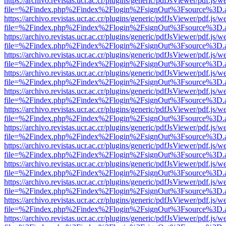
https://archivo.revistas.ucr.ac.cr/plugins/generic/pdfJsViewer/pdf.js/
file=%2Findex.php%2Findex%2Flogin%2FsignOut%3Fsource%3D.ame
https://archivo.revistas.ucr.ac.cr/plugins/generic/pdfJsViewer/pdf.js/
file=%2Findex.php%2Findex%2Flogin%2FsignOut%3Fsource%3D.ame
https://archivo.revistas.ucr.ac.cr/plugins/generic/pdfJsViewer/pdf.js/
file=%2Findex.php%2Findex%2Flogin%2FsignOut%3Fsource%3D.ame
https://archivo.revistas.ucr.ac.cr/plugins/generic/pdfJsViewer/pdf.js/
file=%2Findex.php%2Findex%2Flogin%2FsignOut%3Fsource%3D.ame
https://archivo.revistas.ucr.ac.cr/plugins/generic/pdfJsViewer/pdf.js/
file=%2Findex.php%2Findex%2Flogin%2FsignOut%3Fsource%3D.ame
https://archivo.revistas.ucr.ac.cr/plugins/generic/pdfJsViewer/pdf.js/
file=%2Findex.php%2Findex%2Flogin%2FsignOut%3Fsource%3D.ame
https://archivo.revistas.ucr.ac.cr/plugins/generic/pdfJsViewer/pdf.js/
file=%2Findex.php%2Findex%2Flogin%2FsignOut%3Fsource%3D.ame
https://archivo.revistas.ucr.ac.cr/plugins/generic/pdfJsViewer/pdf.js/
file=%2Findex.php%2Findex%2Flogin%2FsignOut%3Fsource%3D.ame
https://archivo.revistas.ucr.ac.cr/plugins/generic/pdfJsViewer/pdf.js/
file=%2Findex.php%2Findex%2Flogin%2FsignOut%3Fsource%3D.ame
https://archivo.revistas.ucr.ac.cr/plugins/generic/pdfJsViewer/pdf.js/
file=%2Findex.php%2Findex%2Flogin%2FsignOut%3Fsource%3D.ame
https://archivo.revistas.ucr.ac.cr/plugins/generic/pdfJsViewer/pdf.js/
file=%2Findex.php%2Findex%2Flogin%2FsignOut%3Fsource%3D.ame
https://archivo.revistas.ucr.ac.cr/plugins/generic/pdfJsViewer/pdf.js/
file=%2Findex.php%2Findex%2Flogin%2FsignOut%3Fsource%3D.ame
https://archivo.revistas.ucr.ac.cr/plugins/generic/pdfJsViewer/pdf.js/