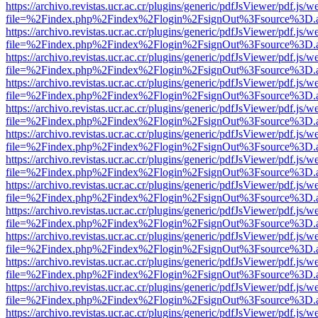
https://archivo.revistas.ucr.ac.cr/plugins/generic/pdfJsViewer/pdf.js/
file=%2Findex.php%2Findex%2Flogin%2FsignOut%3Fsource%3D.ame
https://archivo.revistas.ucr.ac.cr/plugins/generic/pdfJsViewer/pdf.js/
file=%2Findex.php%2Findex%2Flogin%2FsignOut%3Fsource%3D.ame
https://archivo.revistas.ucr.ac.cr/plugins/generic/pdfJsViewer/pdf.js/
file=%2Findex.php%2Findex%2Flogin%2FsignOut%3Fsource%3D.ame
https://archivo.revistas.ucr.ac.cr/plugins/generic/pdfJsViewer/pdf.js/
file=%2Findex.php%2Findex%2Flogin%2FsignOut%3Fsource%3D.ame
https://archivo.revistas.ucr.ac.cr/plugins/generic/pdfJsViewer/pdf.js/
file=%2Findex.php%2Findex%2Flogin%2FsignOut%3Fsource%3D.ame
https://archivo.revistas.ucr.ac.cr/plugins/generic/pdfJsViewer/pdf.js/
file=%2Findex.php%2Findex%2Flogin%2FsignOut%3Fsource%3D.ame
https://archivo.revistas.ucr.ac.cr/plugins/generic/pdfJsViewer/pdf.js/
file=%2Findex.php%2Findex%2Flogin%2FsignOut%3Fsource%3D.ame
https://archivo.revistas.ucr.ac.cr/plugins/generic/pdfJsViewer/pdf.js/
file=%2Findex.php%2Findex%2Flogin%2FsignOut%3Fsource%3D.ame
https://archivo.revistas.ucr.ac.cr/plugins/generic/pdfJsViewer/pdf.js/
file=%2Findex.php%2Findex%2Flogin%2FsignOut%3Fsource%3D.ame
https://archivo.revistas.ucr.ac.cr/plugins/generic/pdfJsViewer/pdf.js/
file=%2Findex.php%2Findex%2Flogin%2FsignOut%3Fsource%3D.ame
https://archivo.revistas.ucr.ac.cr/plugins/generic/pdfJsViewer/pdf.js/
file=%2Findex.php%2Findex%2Flogin%2FsignOut%3Fsource%3D.ame
https://archivo.revistas.ucr.ac.cr/plugins/generic/pdfJsViewer/pdf.js/
file=%2Findex.php%2Findex%2Flogin%2FsignOut%3Fsource%3D.ame
https://archivo.revistas.ucr.ac.cr/plugins/generic/pdfJsViewer/pdf.js/