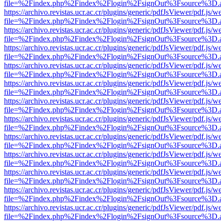
file=%2Findex.php%2Findex%2Flogin%2FsignOut%3Fsource%3D.ame
https://archivo.revistas.ucr.ac.cr/plugins/generic/pdfJsViewer/pdf.js/
file=%2Findex.php%2Findex%2Flogin%2FsignOut%3Fsource%3D.ame
https://archivo.revistas.ucr.ac.cr/plugins/generic/pdfJsViewer/pdf.js/
file=%2Findex.php%2Findex%2Flogin%2FsignOut%3Fsource%3D.ame
https://archivo.revistas.ucr.ac.cr/plugins/generic/pdfJsViewer/pdf.js/
file=%2Findex.php%2Findex%2Flogin%2FsignOut%3Fsource%3D.ame
https://archivo.revistas.ucr.ac.cr/plugins/generic/pdfJsViewer/pdf.js/
file=%2Findex.php%2Findex%2Flogin%2FsignOut%3Fsource%3D.ame
https://archivo.revistas.ucr.ac.cr/plugins/generic/pdfJsViewer/pdf.js/
file=%2Findex.php%2Findex%2Flogin%2FsignOut%3Fsource%3D.ame
https://archivo.revistas.ucr.ac.cr/plugins/generic/pdfJsViewer/pdf.js/
file=%2Findex.php%2Findex%2Flogin%2FsignOut%3Fsource%3D.ame
https://archivo.revistas.ucr.ac.cr/plugins/generic/pdfJsViewer/pdf.js/
file=%2Findex.php%2Findex%2Flogin%2FsignOut%3Fsource%3D.ame
https://archivo.revistas.ucr.ac.cr/plugins/generic/pdfJsViewer/pdf.js/
file=%2Findex.php%2Findex%2Flogin%2FsignOut%3Fsource%3D.ame
https://archivo.revistas.ucr.ac.cr/plugins/generic/pdfJsViewer/pdf.js/
file=%2Findex.php%2Findex%2Flogin%2FsignOut%3Fsource%3D.ame
https://archivo.revistas.ucr.ac.cr/plugins/generic/pdfJsViewer/pdf.js/
file=%2Findex.php%2Findex%2Flogin%2FsignOut%3Fsource%3D.ame
https://archivo.revistas.ucr.ac.cr/plugins/generic/pdfJsViewer/pdf.js/
file=%2Findex.php%2Findex%2Flogin%2FsignOut%3Fsource%3D.ame
https://archivo.revistas.ucr.ac.cr/plugins/generic/pdfJsViewer/pdf.js/
file=%2Findex.php%2Findex%2Flogin%2FsignOut%3Fsource%3D.ame