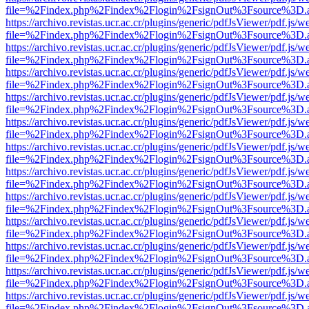
file=%2Findex.php%2Findex%2Flogin%2FsignOut%3Fsource%3D.ame
https://archivo.revistas.ucr.ac.cr/plugins/generic/pdfJsViewer/pdf.js/
file=%2Findex.php%2Findex%2Flogin%2FsignOut%3Fsource%3D.ame
https://archivo.revistas.ucr.ac.cr/plugins/generic/pdfJsViewer/pdf.js/
file=%2Findex.php%2Findex%2Flogin%2FsignOut%3Fsource%3D.ame
https://archivo.revistas.ucr.ac.cr/plugins/generic/pdfJsViewer/pdf.js/
file=%2Findex.php%2Findex%2Flogin%2FsignOut%3Fsource%3D.ame
https://archivo.revistas.ucr.ac.cr/plugins/generic/pdfJsViewer/pdf.js/
file=%2Findex.php%2Findex%2Flogin%2FsignOut%3Fsource%3D.ame
https://archivo.revistas.ucr.ac.cr/plugins/generic/pdfJsViewer/pdf.js/
file=%2Findex.php%2Findex%2Flogin%2FsignOut%3Fsource%3D.ame
https://archivo.revistas.ucr.ac.cr/plugins/generic/pdfJsViewer/pdf.js/
file=%2Findex.php%2Findex%2Flogin%2FsignOut%3Fsource%3D.ame
https://archivo.revistas.ucr.ac.cr/plugins/generic/pdfJsViewer/pdf.js/
file=%2Findex.php%2Findex%2Flogin%2FsignOut%3Fsource%3D.ame
https://archivo.revistas.ucr.ac.cr/plugins/generic/pdfJsViewer/pdf.js/
file=%2Findex.php%2Findex%2Flogin%2FsignOut%3Fsource%3D.ame
https://archivo.revistas.ucr.ac.cr/plugins/generic/pdfJsViewer/pdf.js/
file=%2Findex.php%2Findex%2Flogin%2FsignOut%3Fsource%3D.ame
https://archivo.revistas.ucr.ac.cr/plugins/generic/pdfJsViewer/pdf.js/
file=%2Findex.php%2Findex%2Flogin%2FsignOut%3Fsource%3D.ame
https://archivo.revistas.ucr.ac.cr/plugins/generic/pdfJsViewer/pdf.js/
file=%2Findex.php%2Findex%2Flogin%2FsignOut%3Fsource%3D.ame
https://archivo.revistas.ucr.ac.cr/plugins/generic/pdfJsViewer/pdf.js/
file=%2Findex.php%2Findex%2Flogin%2FsignOut%3Fsource%3D.ame