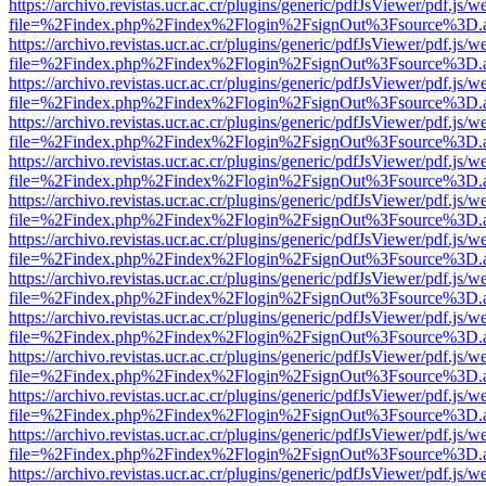
https://archivo.revistas.ucr.ac.cr/plugins/generic/pdfJsViewer/pdf.js/
file=%2Findex.php%2Findex%2Flogin%2FsignOut%3Fsource%3D.ame
https://archivo.revistas.ucr.ac.cr/plugins/generic/pdfJsViewer/pdf.js/
file=%2Findex.php%2Findex%2Flogin%2FsignOut%3Fsource%3D.ame
https://archivo.revistas.ucr.ac.cr/plugins/generic/pdfJsViewer/pdf.js/
file=%2Findex.php%2Findex%2Flogin%2FsignOut%3Fsource%3D.ame
https://archivo.revistas.ucr.ac.cr/plugins/generic/pdfJsViewer/pdf.js/
file=%2Findex.php%2Findex%2Flogin%2FsignOut%3Fsource%3D.ame
https://archivo.revistas.ucr.ac.cr/plugins/generic/pdfJsViewer/pdf.js/
file=%2Findex.php%2Findex%2Flogin%2FsignOut%3Fsource%3D.ame
https://archivo.revistas.ucr.ac.cr/plugins/generic/pdfJsViewer/pdf.js/
file=%2Findex.php%2Findex%2Flogin%2FsignOut%3Fsource%3D.ame
https://archivo.revistas.ucr.ac.cr/plugins/generic/pdfJsViewer/pdf.js/
file=%2Findex.php%2Findex%2Flogin%2FsignOut%3Fsource%3D.ame
https://archivo.revistas.ucr.ac.cr/plugins/generic/pdfJsViewer/pdf.js/
file=%2Findex.php%2Findex%2Flogin%2FsignOut%3Fsource%3D.ame
https://archivo.revistas.ucr.ac.cr/plugins/generic/pdfJsViewer/pdf.js/
file=%2Findex.php%2Findex%2Flogin%2FsignOut%3Fsource%3D.ame
https://archivo.revistas.ucr.ac.cr/plugins/generic/pdfJsViewer/pdf.js/
file=%2Findex.php%2Findex%2Flogin%2FsignOut%3Fsource%3D.ame
https://archivo.revistas.ucr.ac.cr/plugins/generic/pdfJsViewer/pdf.js/
file=%2Findex.php%2Findex%2Flogin%2FsignOut%3Fsource%3D.ame
https://archivo.revistas.ucr.ac.cr/plugins/generic/pdfJsViewer/pdf.js/
file=%2Findex.php%2Findex%2Flogin%2FsignOut%3Fsource%3D.ame
https://archivo.revistas.ucr.ac.cr/plugins/generic/pdfJsViewer/pdf.js/