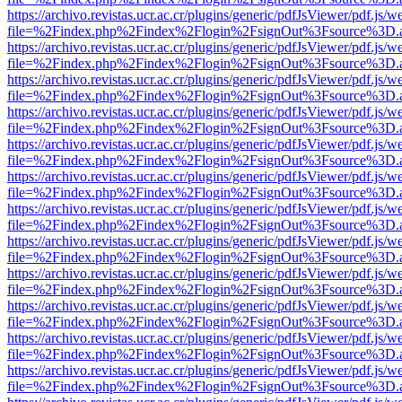
https://archivo.revistas.ucr.ac.cr/plugins/generic/pdfJsViewer/pdf.js/
file=%2Findex.php%2Findex%2Flogin%2FsignOut%3Fsource%3D.ame
https://archivo.revistas.ucr.ac.cr/plugins/generic/pdfJsViewer/pdf.js/
file=%2Findex.php%2Findex%2Flogin%2FsignOut%3Fsource%3D.ame
https://archivo.revistas.ucr.ac.cr/plugins/generic/pdfJsViewer/pdf.js/
file=%2Findex.php%2Findex%2Flogin%2FsignOut%3Fsource%3D.ame
https://archivo.revistas.ucr.ac.cr/plugins/generic/pdfJsViewer/pdf.js/
file=%2Findex.php%2Findex%2Flogin%2FsignOut%3Fsource%3D.ame
https://archivo.revistas.ucr.ac.cr/plugins/generic/pdfJsViewer/pdf.js/
file=%2Findex.php%2Findex%2Flogin%2FsignOut%3Fsource%3D.ame
https://archivo.revistas.ucr.ac.cr/plugins/generic/pdfJsViewer/pdf.js/
file=%2Findex.php%2Findex%2Flogin%2FsignOut%3Fsource%3D.ame
https://archivo.revistas.ucr.ac.cr/plugins/generic/pdfJsViewer/pdf.js/
file=%2Findex.php%2Findex%2Flogin%2FsignOut%3Fsource%3D.ame
https://archivo.revistas.ucr.ac.cr/plugins/generic/pdfJsViewer/pdf.js/
file=%2Findex.php%2Findex%2Flogin%2FsignOut%3Fsource%3D.ame
https://archivo.revistas.ucr.ac.cr/plugins/generic/pdfJsViewer/pdf.js/
file=%2Findex.php%2Findex%2Flogin%2FsignOut%3Fsource%3D.ame
https://archivo.revistas.ucr.ac.cr/plugins/generic/pdfJsViewer/pdf.js/
file=%2Findex.php%2Findex%2Flogin%2FsignOut%3Fsource%3D.ame
https://archivo.revistas.ucr.ac.cr/plugins/generic/pdfJsViewer/pdf.js/
file=%2Findex.php%2Findex%2Flogin%2FsignOut%3Fsource%3D.ame
https://archivo.revistas.ucr.ac.cr/plugins/generic/pdfJsViewer/pdf.js/
file=%2Findex.php%2Findex%2Flogin%2FsignOut%3Fsource%3D.ame