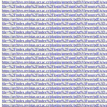
https://archivo.revistas.ucr.ac.cr/plugins/generic/pdfJsViewer/pdf.js/
file=%2Findex.php%2Findex%2Flogin%2FsignOut%3Fsource%3D.ame
https://archivo.revistas.ucr.ac.cr/plugins/generic/pdfJsViewer/pdf.js/
file=%2Findex.php%2Findex%2Flogin%2FsignOut%3Fsource%3D.ame
https://archivo.revistas.ucr.ac.cr/plugins/generic/pdfJsViewer/pdf.js/
file=%2Findex.php%2Findex%2Flogin%2FsignOut%3Fsource%3D.ame
https://archivo.revistas.ucr.ac.cr/plugins/generic/pdfJsViewer/pdf.js/
file=%2Findex.php%2Findex%2Flogin%2FsignOut%3Fsource%3D.ame
https://archivo.revistas.ucr.ac.cr/plugins/generic/pdfJsViewer/pdf.js/
file=%2Findex.php%2Findex%2Flogin%2FsignOut%3Fsource%3D.ame
https://archivo.revistas.ucr.ac.cr/plugins/generic/pdfJsViewer/pdf.js/
file=%2Findex.php%2Findex%2Flogin%2FsignOut%3Fsource%3D.ame
https://archivo.revistas.ucr.ac.cr/plugins/generic/pdfJsViewer/pdf.js/
file=%2Findex.php%2Findex%2Flogin%2FsignOut%3Fsource%3D.ame
https://archivo.revistas.ucr.ac.cr/plugins/generic/pdfJsViewer/pdf.js/
file=%2Findex.php%2Findex%2Flogin%2FsignOut%3Fsource%3D.ame
https://archivo.revistas.ucr.ac.cr/plugins/generic/pdfJsViewer/pdf.js/
file=%2Findex.php%2Findex%2Flogin%2FsignOut%3Fsource%3D.ame
https://archivo.revistas.ucr.ac.cr/plugins/generic/pdfJsViewer/pdf.js/
file=%2Findex.php%2Findex%2Flogin%2FsignOut%3Fsource%3D.ame
https://archivo.revistas.ucr.ac.cr/plugins/generic/pdfJsViewer/pdf.js/
file=%2Findex.php%2Findex%2Flogin%2FsignOut%3Fsource%3D.ame
https://archivo.revistas.ucr.ac.cr/plugins/generic/pdfJsViewer/pdf.js/
file=%2Findex.php%2Findex%2Flogin%2FsignOut%3Fsource%3D.ame
https://archivo.revistas.ucr.ac.cr/plugins/generic/pdfJsViewer/pdf.js/