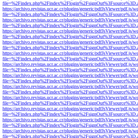
file=%2Findex.php%2Findex%2Flogin%2FsignOut%3Fsource%3D.ame
https://archivo.revistas.ucr.ac.cr/plugins/generic/pdfJsViewer/pdf.js/
file=%2Findex.php%2Findex%2Flogin%2FsignOut%3Fsource%3D.ame
https://archivo.revistas.ucr.ac.cr/plugins/generic/pdfJsViewer/pdf.js/
file=%2Findex.php%2Findex%2Flogin%2FsignOut%3Fsource%3D.ame
https://archivo.revistas.ucr.ac.cr/plugins/generic/pdfJsViewer/pdf.js/
file=%2Findex.php%2Findex%2Flogin%2FsignOut%3Fsource%3D.ame
https://archivo.revistas.ucr.ac.cr/plugins/generic/pdfJsViewer/pdf.js/
file=%2Findex.php%2Findex%2Flogin%2FsignOut%3Fsource%3D.ame
https://archivo.revistas.ucr.ac.cr/plugins/generic/pdfJsViewer/pdf.js/
file=%2Findex.php%2Findex%2Flogin%2FsignOut%3Fsource%3D.ame
https://archivo.revistas.ucr.ac.cr/plugins/generic/pdfJsViewer/pdf.js/
file=%2Findex.php%2Findex%2Flogin%2FsignOut%3Fsource%3D.ame
https://archivo.revistas.ucr.ac.cr/plugins/generic/pdfJsViewer/pdf.js/
file=%2Findex.php%2Findex%2Flogin%2FsignOut%3Fsource%3D.ame
https://archivo.revistas.ucr.ac.cr/plugins/generic/pdfJsViewer/pdf.js/
file=%2Findex.php%2Findex%2Flogin%2FsignOut%3Fsource%3D.ame
https://archivo.revistas.ucr.ac.cr/plugins/generic/pdfJsViewer/pdf.js/
file=%2Findex.php%2Findex%2Flogin%2FsignOut%3Fsource%3D.ame
https://archivo.revistas.ucr.ac.cr/plugins/generic/pdfJsViewer/pdf.js/
file=%2Findex.php%2Findex%2Flogin%2FsignOut%3Fsource%3D.ame
https://archivo.revistas.ucr.ac.cr/plugins/generic/pdfJsViewer/pdf.js/
file=%2Findex.php%2Findex%2Flogin%2FsignOut%3Fsource%3D.ame
https://archivo.revistas.ucr.ac.cr/plugins/generic/pdfJsViewer/pdf.js/
file=%2Findex.php%2Findex%2Flogin%2FsignOut%3Fsource%3D.ame