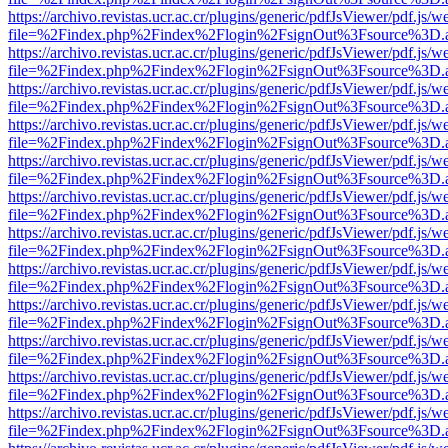
https://archivo.revistas.ucr.ac.cr/plugins/generic/pdfJsViewer/pdf.js/
file=%2Findex.php%2Findex%2Flogin%2FsignOut%3Fsource%3D.ame
https://archivo.revistas.ucr.ac.cr/plugins/generic/pdfJsViewer/pdf.js/
file=%2Findex.php%2Findex%2Flogin%2FsignOut%3Fsource%3D.ame
https://archivo.revistas.ucr.ac.cr/plugins/generic/pdfJsViewer/pdf.js/
file=%2Findex.php%2Findex%2Flogin%2FsignOut%3Fsource%3D.ame
https://archivo.revistas.ucr.ac.cr/plugins/generic/pdfJsViewer/pdf.js/
file=%2Findex.php%2Findex%2Flogin%2FsignOut%3Fsource%3D.ame
https://archivo.revistas.ucr.ac.cr/plugins/generic/pdfJsViewer/pdf.js/
file=%2Findex.php%2Findex%2Flogin%2FsignOut%3Fsource%3D.ame
https://archivo.revistas.ucr.ac.cr/plugins/generic/pdfJsViewer/pdf.js/
file=%2Findex.php%2Findex%2Flogin%2FsignOut%3Fsource%3D.ame
https://archivo.revistas.ucr.ac.cr/plugins/generic/pdfJsViewer/pdf.js/
file=%2Findex.php%2Findex%2Flogin%2FsignOut%3Fsource%3D.ame
https://archivo.revistas.ucr.ac.cr/plugins/generic/pdfJsViewer/pdf.js/
file=%2Findex.php%2Findex%2Flogin%2FsignOut%3Fsource%3D.ame
https://archivo.revistas.ucr.ac.cr/plugins/generic/pdfJsViewer/pdf.js/
file=%2Findex.php%2Findex%2Flogin%2FsignOut%3Fsource%3D.ame
https://archivo.revistas.ucr.ac.cr/plugins/generic/pdfJsViewer/pdf.js/
file=%2Findex.php%2Findex%2Flogin%2FsignOut%3Fsource%3D.ame
https://archivo.revistas.ucr.ac.cr/plugins/generic/pdfJsViewer/pdf.js/
file=%2Findex.php%2Findex%2Flogin%2FsignOut%3Fsource%3D.ame
https://archivo.revistas.ucr.ac.cr/plugins/generic/pdfJsViewer/pdf.js/
file=%2Findex.php%2Findex%2Flogin%2FsignOut%3Fsource%3D.ame