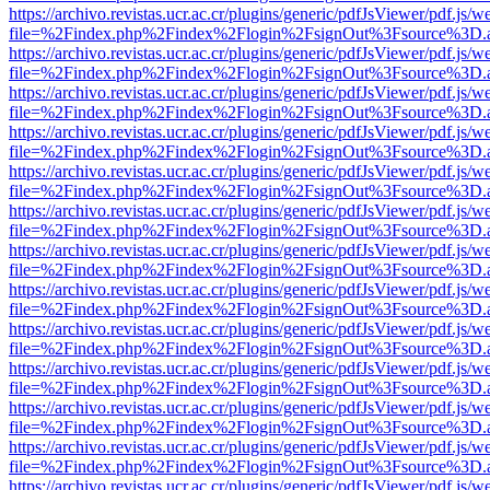
https://archivo.revistas.ucr.ac.cr/plugins/generic/pdfJsViewer/pdf.js/
file=%2Findex.php%2Findex%2Flogin%2FsignOut%3Fsource%3D.ame
https://archivo.revistas.ucr.ac.cr/plugins/generic/pdfJsViewer/pdf.js/
file=%2Findex.php%2Findex%2Flogin%2FsignOut%3Fsource%3D.ame
https://archivo.revistas.ucr.ac.cr/plugins/generic/pdfJsViewer/pdf.js/
file=%2Findex.php%2Findex%2Flogin%2FsignOut%3Fsource%3D.ame
https://archivo.revistas.ucr.ac.cr/plugins/generic/pdfJsViewer/pdf.js/
file=%2Findex.php%2Findex%2Flogin%2FsignOut%3Fsource%3D.ame
https://archivo.revistas.ucr.ac.cr/plugins/generic/pdfJsViewer/pdf.js/
file=%2Findex.php%2Findex%2Flogin%2FsignOut%3Fsource%3D.ame
https://archivo.revistas.ucr.ac.cr/plugins/generic/pdfJsViewer/pdf.js/
file=%2Findex.php%2Findex%2Flogin%2FsignOut%3Fsource%3D.ame
https://archivo.revistas.ucr.ac.cr/plugins/generic/pdfJsViewer/pdf.js/
file=%2Findex.php%2Findex%2Flogin%2FsignOut%3Fsource%3D.ame
https://archivo.revistas.ucr.ac.cr/plugins/generic/pdfJsViewer/pdf.js/
file=%2Findex.php%2Findex%2Flogin%2FsignOut%3Fsource%3D.ame
https://archivo.revistas.ucr.ac.cr/plugins/generic/pdfJsViewer/pdf.js/
file=%2Findex.php%2Findex%2Flogin%2FsignOut%3Fsource%3D.ame
https://archivo.revistas.ucr.ac.cr/plugins/generic/pdfJsViewer/pdf.js/
file=%2Findex.php%2Findex%2Flogin%2FsignOut%3Fsource%3D.ame
https://archivo.revistas.ucr.ac.cr/plugins/generic/pdfJsViewer/pdf.js/
file=%2Findex.php%2Findex%2Flogin%2FsignOut%3Fsource%3D.ame
https://archivo.revistas.ucr.ac.cr/plugins/generic/pdfJsViewer/pdf.js/
file=%2Findex.php%2Findex%2Flogin%2FsignOut%3Fsource%3D.ame
https://archivo.revistas.ucr.ac.cr/plugins/generic/pdfJsViewer/pdf.js/