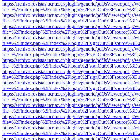
https://archivo.revistas.ucr.ac.cr/plugins/generic/pdfJsViewer/pdf.js/
file=%2Findex.php%2Findex%2Flogin%2FsignOut%3Fsource%3D.ame
https://archivo.revistas.ucr.ac.cr/plugins/generic/pdfJsViewer/pdf.js/
file=%2Findex.php%2Findex%2Flogin%2FsignOut%3Fsource%3D.ame
https://archivo.revistas.ucr.ac.cr/plugins/generic/pdfJsViewer/pdf.js/
file=%2Findex.php%2Findex%2Flogin%2FsignOut%3Fsource%3D.ame
https://archivo.revistas.ucr.ac.cr/plugins/generic/pdfJsViewer/pdf.js/
file=%2Findex.php%2Findex%2Flogin%2FsignOut%3Fsource%3D.ame
https://archivo.revistas.ucr.ac.cr/plugins/generic/pdfJsViewer/pdf.js/
file=%2Findex.php%2Findex%2Flogin%2FsignOut%3Fsource%3D.ame
https://archivo.revistas.ucr.ac.cr/plugins/generic/pdfJsViewer/pdf.js/
file=%2Findex.php%2Findex%2Flogin%2FsignOut%3Fsource%3D.ame
https://archivo.revistas.ucr.ac.cr/plugins/generic/pdfJsViewer/pdf.js/
file=%2Findex.php%2Findex%2Flogin%2FsignOut%3Fsource%3D.ame
https://archivo.revistas.ucr.ac.cr/plugins/generic/pdfJsViewer/pdf.js/
file=%2Findex.php%2Findex%2Flogin%2FsignOut%3Fsource%3D.ame
https://archivo.revistas.ucr.ac.cr/plugins/generic/pdfJsViewer/pdf.js/
file=%2Findex.php%2Findex%2Flogin%2FsignOut%3Fsource%3D.ame
https://archivo.revistas.ucr.ac.cr/plugins/generic/pdfJsViewer/pdf.js/
file=%2Findex.php%2Findex%2Flogin%2FsignOut%3Fsource%3D.ame
https://archivo.revistas.ucr.ac.cr/plugins/generic/pdfJsViewer/pdf.js/
file=%2Findex.php%2Findex%2Flogin%2FsignOut%3Fsource%3D.ame
https://archivo.revistas.ucr.ac.cr/plugins/generic/pdfJsViewer/pdf.js/
file=%2Findex.php%2Findex%2Flogin%2FsignOut%3Fsource%3D.ame
https://archivo.revistas.ucr.ac.cr/plugins/generic/pdfJsViewer/pdf.js/