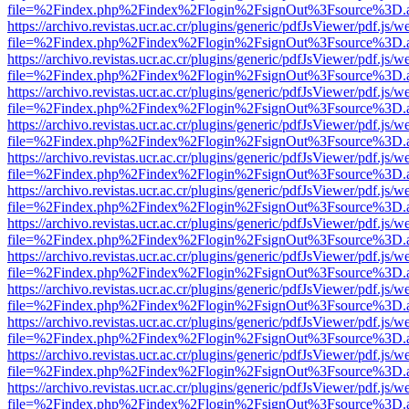
file=%2Findex.php%2Findex%2Flogin%2FsignOut%3Fsource%3D.ame
https://archivo.revistas.ucr.ac.cr/plugins/generic/pdfJsViewer/pdf.js/
file=%2Findex.php%2Findex%2Flogin%2FsignOut%3Fsource%3D.ame
https://archivo.revistas.ucr.ac.cr/plugins/generic/pdfJsViewer/pdf.js/
file=%2Findex.php%2Findex%2Flogin%2FsignOut%3Fsource%3D.ame
https://archivo.revistas.ucr.ac.cr/plugins/generic/pdfJsViewer/pdf.js/
file=%2Findex.php%2Findex%2Flogin%2FsignOut%3Fsource%3D.ame
https://archivo.revistas.ucr.ac.cr/plugins/generic/pdfJsViewer/pdf.js/
file=%2Findex.php%2Findex%2Flogin%2FsignOut%3Fsource%3D.ame
https://archivo.revistas.ucr.ac.cr/plugins/generic/pdfJsViewer/pdf.js/
file=%2Findex.php%2Findex%2Flogin%2FsignOut%3Fsource%3D.ame
https://archivo.revistas.ucr.ac.cr/plugins/generic/pdfJsViewer/pdf.js/
file=%2Findex.php%2Findex%2Flogin%2FsignOut%3Fsource%3D.ame
https://archivo.revistas.ucr.ac.cr/plugins/generic/pdfJsViewer/pdf.js/
file=%2Findex.php%2Findex%2Flogin%2FsignOut%3Fsource%3D.ame
https://archivo.revistas.ucr.ac.cr/plugins/generic/pdfJsViewer/pdf.js/
file=%2Findex.php%2Findex%2Flogin%2FsignOut%3Fsource%3D.ame
https://archivo.revistas.ucr.ac.cr/plugins/generic/pdfJsViewer/pdf.js/
file=%2Findex.php%2Findex%2Flogin%2FsignOut%3Fsource%3D.ame
https://archivo.revistas.ucr.ac.cr/plugins/generic/pdfJsViewer/pdf.js/
file=%2Findex.php%2Findex%2Flogin%2FsignOut%3Fsource%3D.ame
https://archivo.revistas.ucr.ac.cr/plugins/generic/pdfJsViewer/pdf.js/
file=%2Findex.php%2Findex%2Flogin%2FsignOut%3Fsource%3D.ame
https://archivo.revistas.ucr.ac.cr/plugins/generic/pdfJsViewer/pdf.js/
file=%2Findex.php%2Findex%2Flogin%2FsignOut%3Fsource%3D.ame