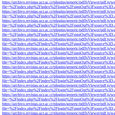
https://archivo.revistas.ucr.ac.cr/plugins/generic/pdfJsViewer/pdf.js/
file=%2Findex.php%2Findex%2Flogin%2FsignOut%3Fsource%3D.ame
https://archivo.revistas.ucr.ac.cr/plugins/generic/pdfJsViewer/pdf.js/
file=%2Findex.php%2Findex%2Flogin%2FsignOut%3Fsource%3D.ame
https://archivo.revistas.ucr.ac.cr/plugins/generic/pdfJsViewer/pdf.js/
file=%2Findex.php%2Findex%2Flogin%2FsignOut%3Fsource%3D.ame
https://archivo.revistas.ucr.ac.cr/plugins/generic/pdfJsViewer/pdf.js/
file=%2Findex.php%2Findex%2Flogin%2FsignOut%3Fsource%3D.ame
https://archivo.revistas.ucr.ac.cr/plugins/generic/pdfJsViewer/pdf.js/
file=%2Findex.php%2Findex%2Flogin%2FsignOut%3Fsource%3D.ame
https://archivo.revistas.ucr.ac.cr/plugins/generic/pdfJsViewer/pdf.js/
file=%2Findex.php%2Findex%2Flogin%2FsignOut%3Fsource%3D.ame
https://archivo.revistas.ucr.ac.cr/plugins/generic/pdfJsViewer/pdf.js/
file=%2Findex.php%2Findex%2Flogin%2FsignOut%3Fsource%3D.ame
https://archivo.revistas.ucr.ac.cr/plugins/generic/pdfJsViewer/pdf.js/
file=%2Findex.php%2Findex%2Flogin%2FsignOut%3Fsource%3D.ame
https://archivo.revistas.ucr.ac.cr/plugins/generic/pdfJsViewer/pdf.js/
file=%2Findex.php%2Findex%2Flogin%2FsignOut%3Fsource%3D.ame
https://archivo.revistas.ucr.ac.cr/plugins/generic/pdfJsViewer/pdf.js/
file=%2Findex.php%2Findex%2Flogin%2FsignOut%3Fsource%3D.ame
https://archivo.revistas.ucr.ac.cr/plugins/generic/pdfJsViewer/pdf.js/
file=%2Findex.php%2Findex%2Flogin%2FsignOut%3Fsource%3D.ame
https://archivo.revistas.ucr.ac.cr/plugins/generic/pdfJsViewer/pdf.js/
file=%2Findex.php%2Findex%2Flogin%2FsignOut%3Fsource%3D.ame
https://archivo.revistas.ucr.ac.cr/plugins/generic/pdfJsViewer/pdf.js/