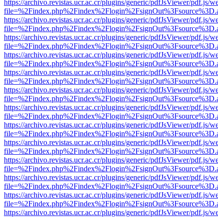
https://archivo.revistas.ucr.ac.cr/plugins/generic/pdfJsViewer/pdf.js/
file=%2Findex.php%2Findex%2Flogin%2FsignOut%3Fsource%3D.ame
https://archivo.revistas.ucr.ac.cr/plugins/generic/pdfJsViewer/pdf.js/
file=%2Findex.php%2Findex%2Flogin%2FsignOut%3Fsource%3D.ame
https://archivo.revistas.ucr.ac.cr/plugins/generic/pdfJsViewer/pdf.js/
file=%2Findex.php%2Findex%2Flogin%2FsignOut%3Fsource%3D.ame
https://archivo.revistas.ucr.ac.cr/plugins/generic/pdfJsViewer/pdf.js/
file=%2Findex.php%2Findex%2Flogin%2FsignOut%3Fsource%3D.ame
https://archivo.revistas.ucr.ac.cr/plugins/generic/pdfJsViewer/pdf.js/
file=%2Findex.php%2Findex%2Flogin%2FsignOut%3Fsource%3D.ame
https://archivo.revistas.ucr.ac.cr/plugins/generic/pdfJsViewer/pdf.js/
file=%2Findex.php%2Findex%2Flogin%2FsignOut%3Fsource%3D.ame
https://archivo.revistas.ucr.ac.cr/plugins/generic/pdfJsViewer/pdf.js/
file=%2Findex.php%2Findex%2Flogin%2FsignOut%3Fsource%3D.ame
https://archivo.revistas.ucr.ac.cr/plugins/generic/pdfJsViewer/pdf.js/
file=%2Findex.php%2Findex%2Flogin%2FsignOut%3Fsource%3D.ame
https://archivo.revistas.ucr.ac.cr/plugins/generic/pdfJsViewer/pdf.js/
file=%2Findex.php%2Findex%2Flogin%2FsignOut%3Fsource%3D.ame
https://archivo.revistas.ucr.ac.cr/plugins/generic/pdfJsViewer/pdf.js/
file=%2Findex.php%2Findex%2Flogin%2FsignOut%3Fsource%3D.ame
https://archivo.revistas.ucr.ac.cr/plugins/generic/pdfJsViewer/pdf.js/
file=%2Findex.php%2Findex%2Flogin%2FsignOut%3Fsource%3D.ame
https://archivo.revistas.ucr.ac.cr/plugins/generic/pdfJsViewer/pdf.js/
file=%2Findex.php%2Findex%2Flogin%2FsignOut%3Fsource%3D.ame
https://archivo.revistas.ucr.ac.cr/plugins/generic/pdfJsViewer/pdf.js/