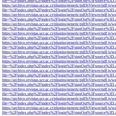
file=%2Findex.php%2Findex%2Flogin%2FsignOut%3Fsource%3D.ame
https://archivo.revistas.ucr.ac.cr/plugins/generic/pdfJsViewer/pdf.js/
file=%2Findex.php%2Findex%2Flogin%2FsignOut%3Fsource%3D.ame
https://archivo.revistas.ucr.ac.cr/plugins/generic/pdfJsViewer/pdf.js/
file=%2Findex.php%2Findex%2Flogin%2FsignOut%3Fsource%3D.ame
https://archivo.revistas.ucr.ac.cr/plugins/generic/pdfJsViewer/pdf.js/
file=%2Findex.php%2Findex%2Flogin%2FsignOut%3Fsource%3D.ame
https://archivo.revistas.ucr.ac.cr/plugins/generic/pdfJsViewer/pdf.js/
file=%2Findex.php%2Findex%2Flogin%2FsignOut%3Fsource%3D.ame
https://archivo.revistas.ucr.ac.cr/plugins/generic/pdfJsViewer/pdf.js/
file=%2Findex.php%2Findex%2Flogin%2FsignOut%3Fsource%3D.ame
https://archivo.revistas.ucr.ac.cr/plugins/generic/pdfJsViewer/pdf.js/
file=%2Findex.php%2Findex%2Flogin%2FsignOut%3Fsource%3D.ame
https://archivo.revistas.ucr.ac.cr/plugins/generic/pdfJsViewer/pdf.js/
file=%2Findex.php%2Findex%2Flogin%2FsignOut%3Fsource%3D.ame
https://archivo.revistas.ucr.ac.cr/plugins/generic/pdfJsViewer/pdf.js/
file=%2Findex.php%2Findex%2Flogin%2FsignOut%3Fsource%3D.ame
https://archivo.revistas.ucr.ac.cr/plugins/generic/pdfJsViewer/pdf.js/
file=%2Findex.php%2Findex%2Flogin%2FsignOut%3Fsource%3D.ame
https://archivo.revistas.ucr.ac.cr/plugins/generic/pdfJsViewer/pdf.js/
file=%2Findex.php%2Findex%2Flogin%2FsignOut%3Fsource%3D.ame
https://archivo.revistas.ucr.ac.cr/plugins/generic/pdfJsViewer/pdf.js/
file=%2Findex.php%2Findex%2Flogin%2FsignOut%3Fsource%3D.ame
https://archivo.revistas.ucr.ac.cr/plugins/generic/pdfJsViewer/pdf.js/
file=%2Findex.php%2Findex%2Flogin%2FsignOut%3Fsource%3D.ame