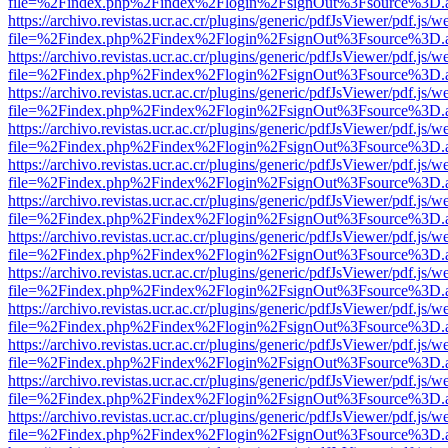
file=%2Findex.php%2Findex%2Flogin%2FsignOut%3Fsource%3D.ame
https://archivo.revistas.ucr.ac.cr/plugins/generic/pdfJsViewer/pdf.js/
file=%2Findex.php%2Findex%2Flogin%2FsignOut%3Fsource%3D.ame
https://archivo.revistas.ucr.ac.cr/plugins/generic/pdfJsViewer/pdf.js/
file=%2Findex.php%2Findex%2Flogin%2FsignOut%3Fsource%3D.ame
https://archivo.revistas.ucr.ac.cr/plugins/generic/pdfJsViewer/pdf.js/
file=%2Findex.php%2Findex%2Flogin%2FsignOut%3Fsource%3D.ame
https://archivo.revistas.ucr.ac.cr/plugins/generic/pdfJsViewer/pdf.js/
file=%2Findex.php%2Findex%2Flogin%2FsignOut%3Fsource%3D.ame
https://archivo.revistas.ucr.ac.cr/plugins/generic/pdfJsViewer/pdf.js/
file=%2Findex.php%2Findex%2Flogin%2FsignOut%3Fsource%3D.ame
https://archivo.revistas.ucr.ac.cr/plugins/generic/pdfJsViewer/pdf.js/
file=%2Findex.php%2Findex%2Flogin%2FsignOut%3Fsource%3D.ame
https://archivo.revistas.ucr.ac.cr/plugins/generic/pdfJsViewer/pdf.js/
file=%2Findex.php%2Findex%2Flogin%2FsignOut%3Fsource%3D.ame
https://archivo.revistas.ucr.ac.cr/plugins/generic/pdfJsViewer/pdf.js/
file=%2Findex.php%2Findex%2Flogin%2FsignOut%3Fsource%3D.ame
https://archivo.revistas.ucr.ac.cr/plugins/generic/pdfJsViewer/pdf.js/
file=%2Findex.php%2Findex%2Flogin%2FsignOut%3Fsource%3D.ame
https://archivo.revistas.ucr.ac.cr/plugins/generic/pdfJsViewer/pdf.js/
file=%2Findex.php%2Findex%2Flogin%2FsignOut%3Fsource%3D.ame
https://archivo.revistas.ucr.ac.cr/plugins/generic/pdfJsViewer/pdf.js/
file=%2Findex.php%2Findex%2Flogin%2FsignOut%3Fsource%3D.ame
https://archivo.revistas.ucr.ac.cr/plugins/generic/pdfJsViewer/pdf.js/
file=%2Findex.php%2Findex%2Flogin%2FsignOut%3Fsource%3D.ame