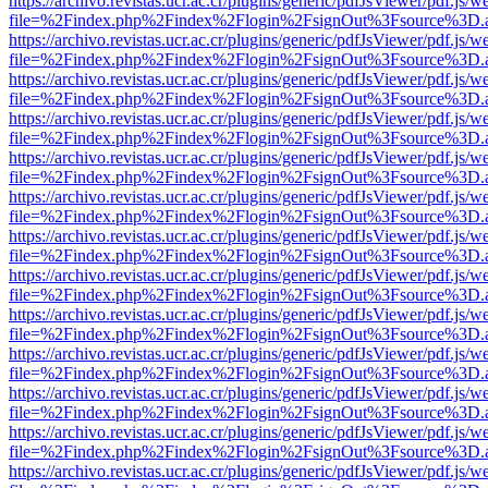
https://archivo.revistas.ucr.ac.cr/plugins/generic/pdfJsViewer/pdf.js/
file=%2Findex.php%2Findex%2Flogin%2FsignOut%3Fsource%3D.ame
https://archivo.revistas.ucr.ac.cr/plugins/generic/pdfJsViewer/pdf.js/
file=%2Findex.php%2Findex%2Flogin%2FsignOut%3Fsource%3D.ame
https://archivo.revistas.ucr.ac.cr/plugins/generic/pdfJsViewer/pdf.js/
file=%2Findex.php%2Findex%2Flogin%2FsignOut%3Fsource%3D.ame
https://archivo.revistas.ucr.ac.cr/plugins/generic/pdfJsViewer/pdf.js/
file=%2Findex.php%2Findex%2Flogin%2FsignOut%3Fsource%3D.ame
https://archivo.revistas.ucr.ac.cr/plugins/generic/pdfJsViewer/pdf.js/
file=%2Findex.php%2Findex%2Flogin%2FsignOut%3Fsource%3D.ame
https://archivo.revistas.ucr.ac.cr/plugins/generic/pdfJsViewer/pdf.js/
file=%2Findex.php%2Findex%2Flogin%2FsignOut%3Fsource%3D.ame
https://archivo.revistas.ucr.ac.cr/plugins/generic/pdfJsViewer/pdf.js/
file=%2Findex.php%2Findex%2Flogin%2FsignOut%3Fsource%3D.ame
https://archivo.revistas.ucr.ac.cr/plugins/generic/pdfJsViewer/pdf.js/
file=%2Findex.php%2Findex%2Flogin%2FsignOut%3Fsource%3D.ame
https://archivo.revistas.ucr.ac.cr/plugins/generic/pdfJsViewer/pdf.js/
file=%2Findex.php%2Findex%2Flogin%2FsignOut%3Fsource%3D.ame
https://archivo.revistas.ucr.ac.cr/plugins/generic/pdfJsViewer/pdf.js/
file=%2Findex.php%2Findex%2Flogin%2FsignOut%3Fsource%3D.ame
https://archivo.revistas.ucr.ac.cr/plugins/generic/pdfJsViewer/pdf.js/
file=%2Findex.php%2Findex%2Flogin%2FsignOut%3Fsource%3D.ame
https://archivo.revistas.ucr.ac.cr/plugins/generic/pdfJsViewer/pdf.js/
file=%2Findex.php%2Findex%2Flogin%2FsignOut%3Fsource%3D.ame
https://archivo.revistas.ucr.ac.cr/plugins/generic/pdfJsViewer/pdf.js/