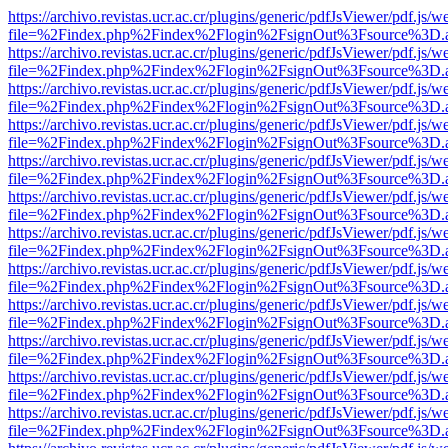
https://archivo.revistas.ucr.ac.cr/plugins/generic/pdfJsViewer/pdf.js/
file=%2Findex.php%2Findex%2Flogin%2FsignOut%3Fsource%3D.ame
https://archivo.revistas.ucr.ac.cr/plugins/generic/pdfJsViewer/pdf.js/
file=%2Findex.php%2Findex%2Flogin%2FsignOut%3Fsource%3D.ame
https://archivo.revistas.ucr.ac.cr/plugins/generic/pdfJsViewer/pdf.js/
file=%2Findex.php%2Findex%2Flogin%2FsignOut%3Fsource%3D.ame
https://archivo.revistas.ucr.ac.cr/plugins/generic/pdfJsViewer/pdf.js/
file=%2Findex.php%2Findex%2Flogin%2FsignOut%3Fsource%3D.ame
https://archivo.revistas.ucr.ac.cr/plugins/generic/pdfJsViewer/pdf.js/
file=%2Findex.php%2Findex%2Flogin%2FsignOut%3Fsource%3D.ame
https://archivo.revistas.ucr.ac.cr/plugins/generic/pdfJsViewer/pdf.js/
file=%2Findex.php%2Findex%2Flogin%2FsignOut%3Fsource%3D.ame
https://archivo.revistas.ucr.ac.cr/plugins/generic/pdfJsViewer/pdf.js/
file=%2Findex.php%2Findex%2Flogin%2FsignOut%3Fsource%3D.ame
https://archivo.revistas.ucr.ac.cr/plugins/generic/pdfJsViewer/pdf.js/
file=%2Findex.php%2Findex%2Flogin%2FsignOut%3Fsource%3D.ame
https://archivo.revistas.ucr.ac.cr/plugins/generic/pdfJsViewer/pdf.js/
file=%2Findex.php%2Findex%2Flogin%2FsignOut%3Fsource%3D.ame
https://archivo.revistas.ucr.ac.cr/plugins/generic/pdfJsViewer/pdf.js/
file=%2Findex.php%2Findex%2Flogin%2FsignOut%3Fsource%3D.ame
https://archivo.revistas.ucr.ac.cr/plugins/generic/pdfJsViewer/pdf.js/
file=%2Findex.php%2Findex%2Flogin%2FsignOut%3Fsource%3D.ame
https://archivo.revistas.ucr.ac.cr/plugins/generic/pdfJsViewer/pdf.js/
file=%2Findex.php%2Findex%2Flogin%2FsignOut%3Fsource%3D.ame