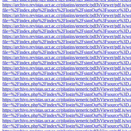
https://archivo.revistas.ucr.ac.cr/plugins/generic/pdfJsViewer/pdf.js/
file=%2Findex.php%2Findex%2Flogin%2FsignOut%3Fsource%3D.ame
https://archivo.revistas.ucr.ac.cr/plugins/generic/pdfJsViewer/pdf.js/
file=%2Findex.php%2Findex%2Flogin%2FsignOut%3Fsource%3D.ame
https://archivo.revistas.ucr.ac.cr/plugins/generic/pdfJsViewer/pdf.js/
file=%2Findex.php%2Findex%2Flogin%2FsignOut%3Fsource%3D.ame
https://archivo.revistas.ucr.ac.cr/plugins/generic/pdfJsViewer/pdf.js/
file=%2Findex.php%2Findex%2Flogin%2FsignOut%3Fsource%3D.ame
https://archivo.revistas.ucr.ac.cr/plugins/generic/pdfJsViewer/pdf.js/
file=%2Findex.php%2Findex%2Flogin%2FsignOut%3Fsource%3D.ame
https://archivo.revistas.ucr.ac.cr/plugins/generic/pdfJsViewer/pdf.js/
file=%2Findex.php%2Findex%2Flogin%2FsignOut%3Fsource%3D.ame
https://archivo.revistas.ucr.ac.cr/plugins/generic/pdfJsViewer/pdf.js/
file=%2Findex.php%2Findex%2Flogin%2FsignOut%3Fsource%3D.ame
https://archivo.revistas.ucr.ac.cr/plugins/generic/pdfJsViewer/pdf.js/
file=%2Findex.php%2Findex%2Flogin%2FsignOut%3Fsource%3D.ame
https://archivo.revistas.ucr.ac.cr/plugins/generic/pdfJsViewer/pdf.js/
file=%2Findex.php%2Findex%2Flogin%2FsignOut%3Fsource%3D.ame
https://archivo.revistas.ucr.ac.cr/plugins/generic/pdfJsViewer/pdf.js/
file=%2Findex.php%2Findex%2Flogin%2FsignOut%3Fsource%3D.ame
https://archivo.revistas.ucr.ac.cr/plugins/generic/pdfJsViewer/pdf.js/
file=%2Findex.php%2Findex%2Flogin%2FsignOut%3Fsource%3D.ame
https://archivo.revistas.ucr.ac.cr/plugins/generic/pdfJsViewer/pdf.js/
file=%2Findex.php%2Findex%2Flogin%2FsignOut%3Fsource%3D.ame