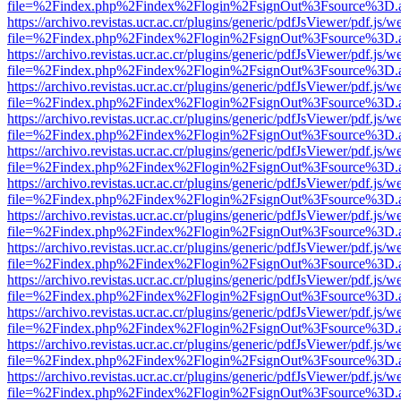
file=%2Findex.php%2Findex%2Flogin%2FsignOut%3Fsource%3D.ame
https://archivo.revistas.ucr.ac.cr/plugins/generic/pdfJsViewer/pdf.js/
file=%2Findex.php%2Findex%2Flogin%2FsignOut%3Fsource%3D.ame
https://archivo.revistas.ucr.ac.cr/plugins/generic/pdfJsViewer/pdf.js/
file=%2Findex.php%2Findex%2Flogin%2FsignOut%3Fsource%3D.ame
https://archivo.revistas.ucr.ac.cr/plugins/generic/pdfJsViewer/pdf.js/
file=%2Findex.php%2Findex%2Flogin%2FsignOut%3Fsource%3D.ame
https://archivo.revistas.ucr.ac.cr/plugins/generic/pdfJsViewer/pdf.js/
file=%2Findex.php%2Findex%2Flogin%2FsignOut%3Fsource%3D.ame
https://archivo.revistas.ucr.ac.cr/plugins/generic/pdfJsViewer/pdf.js/
file=%2Findex.php%2Findex%2Flogin%2FsignOut%3Fsource%3D.ame
https://archivo.revistas.ucr.ac.cr/plugins/generic/pdfJsViewer/pdf.js/
file=%2Findex.php%2Findex%2Flogin%2FsignOut%3Fsource%3D.ame
https://archivo.revistas.ucr.ac.cr/plugins/generic/pdfJsViewer/pdf.js/
file=%2Findex.php%2Findex%2Flogin%2FsignOut%3Fsource%3D.ame
https://archivo.revistas.ucr.ac.cr/plugins/generic/pdfJsViewer/pdf.js/
file=%2Findex.php%2Findex%2Flogin%2FsignOut%3Fsource%3D.ame
https://archivo.revistas.ucr.ac.cr/plugins/generic/pdfJsViewer/pdf.js/
file=%2Findex.php%2Findex%2Flogin%2FsignOut%3Fsource%3D.ame
https://archivo.revistas.ucr.ac.cr/plugins/generic/pdfJsViewer/pdf.js/
file=%2Findex.php%2Findex%2Flogin%2FsignOut%3Fsource%3D.ame
https://archivo.revistas.ucr.ac.cr/plugins/generic/pdfJsViewer/pdf.js/
file=%2Findex.php%2Findex%2Flogin%2FsignOut%3Fsource%3D.ame
https://archivo.revistas.ucr.ac.cr/plugins/generic/pdfJsViewer/pdf.js/
file=%2Findex.php%2Findex%2Flogin%2FsignOut%3Fsource%3D.ame