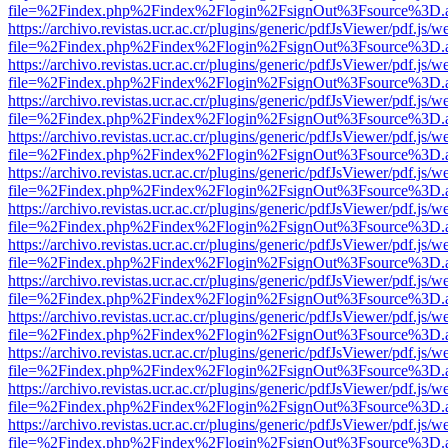
file=%2Findex.php%2Findex%2Flogin%2FsignOut%3Fsource%3D.ame
https://archivo.revistas.ucr.ac.cr/plugins/generic/pdfJsViewer/pdf.js/
file=%2Findex.php%2Findex%2Flogin%2FsignOut%3Fsource%3D.ame
https://archivo.revistas.ucr.ac.cr/plugins/generic/pdfJsViewer/pdf.js/
file=%2Findex.php%2Findex%2Flogin%2FsignOut%3Fsource%3D.ame
https://archivo.revistas.ucr.ac.cr/plugins/generic/pdfJsViewer/pdf.js/
file=%2Findex.php%2Findex%2Flogin%2FsignOut%3Fsource%3D.ame
https://archivo.revistas.ucr.ac.cr/plugins/generic/pdfJsViewer/pdf.js/
file=%2Findex.php%2Findex%2Flogin%2FsignOut%3Fsource%3D.ame
https://archivo.revistas.ucr.ac.cr/plugins/generic/pdfJsViewer/pdf.js/
file=%2Findex.php%2Findex%2Flogin%2FsignOut%3Fsource%3D.ame
https://archivo.revistas.ucr.ac.cr/plugins/generic/pdfJsViewer/pdf.js/
file=%2Findex.php%2Findex%2Flogin%2FsignOut%3Fsource%3D.ame
https://archivo.revistas.ucr.ac.cr/plugins/generic/pdfJsViewer/pdf.js/
file=%2Findex.php%2Findex%2Flogin%2FsignOut%3Fsource%3D.ame
https://archivo.revistas.ucr.ac.cr/plugins/generic/pdfJsViewer/pdf.js/
file=%2Findex.php%2Findex%2Flogin%2FsignOut%3Fsource%3D.ame
https://archivo.revistas.ucr.ac.cr/plugins/generic/pdfJsViewer/pdf.js/
file=%2Findex.php%2Findex%2Flogin%2FsignOut%3Fsource%3D.ame
https://archivo.revistas.ucr.ac.cr/plugins/generic/pdfJsViewer/pdf.js/
file=%2Findex.php%2Findex%2Flogin%2FsignOut%3Fsource%3D.ame
https://archivo.revistas.ucr.ac.cr/plugins/generic/pdfJsViewer/pdf.js/
file=%2Findex.php%2Findex%2Flogin%2FsignOut%3Fsource%3D.ame
https://archivo.revistas.ucr.ac.cr/plugins/generic/pdfJsViewer/pdf.js/
file=%2Findex.php%2Findex%2Flogin%2FsignOut%3Fsource%3D.ame