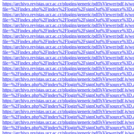
https://archivo.revistas.ucr.ac.cr/plugins/generic/pdfJsViewer/pdf.js/
file=%2Findex.php%2Findex%2Flogin%2FsignOut%3Fsource%3D.ame
https://archivo.revistas.ucr.ac.cr/plugins/generic/pdfJsViewer/pdf.js/
file=%2Findex.php%2Findex%2Flogin%2FsignOut%3Fsource%3D.ame
https://archivo.revistas.ucr.ac.cr/plugins/generic/pdfJsViewer/pdf.js/
file=%2Findex.php%2Findex%2Flogin%2FsignOut%3Fsource%3D.ame
https://archivo.revistas.ucr.ac.cr/plugins/generic/pdfJsViewer/pdf.js/
file=%2Findex.php%2Findex%2Flogin%2FsignOut%3Fsource%3D.ame
https://archivo.revistas.ucr.ac.cr/plugins/generic/pdfJsViewer/pdf.js/
file=%2Findex.php%2Findex%2Flogin%2FsignOut%3Fsource%3D.ame
https://archivo.revistas.ucr.ac.cr/plugins/generic/pdfJsViewer/pdf.js/
file=%2Findex.php%2Findex%2Flogin%2FsignOut%3Fsource%3D.ame
https://archivo.revistas.ucr.ac.cr/plugins/generic/pdfJsViewer/pdf.js/
file=%2Findex.php%2Findex%2Flogin%2FsignOut%3Fsource%3D.ame
https://archivo.revistas.ucr.ac.cr/plugins/generic/pdfJsViewer/pdf.js/
file=%2Findex.php%2Findex%2Flogin%2FsignOut%3Fsource%3D.ame
https://archivo.revistas.ucr.ac.cr/plugins/generic/pdfJsViewer/pdf.js/
file=%2Findex.php%2Findex%2Flogin%2FsignOut%3Fsource%3D.ame
https://archivo.revistas.ucr.ac.cr/plugins/generic/pdfJsViewer/pdf.js/
file=%2Findex.php%2Findex%2Flogin%2FsignOut%3Fsource%3D.ame
https://archivo.revistas.ucr.ac.cr/plugins/generic/pdfJsViewer/pdf.js/
file=%2Findex.php%2Findex%2Flogin%2FsignOut%3Fsource%3D.ame
https://archivo.revistas.ucr.ac.cr/plugins/generic/pdfJsViewer/pdf.js/
file=%2Findex.php%2Findex%2Flogin%2FsignOut%3Fsource%3D.ame
https://archivo.revistas.ucr.ac.cr/plugins/generic/pdfJsViewer/pdf.js/