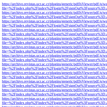
https://archivo.revistas.ucr.ac.cr/plugins/generic/pdfJsViewer/pdf.js/
file=%2Findex.php%2Findex%2Flogin%2FsignOut%3Fsource%3D.ame
https://archivo.revistas.ucr.ac.cr/plugins/generic/pdfJsViewer/pdf.js/
file=%2Findex.php%2Findex%2Flogin%2FsignOut%3Fsource%3D.ame
https://archivo.revistas.ucr.ac.cr/plugins/generic/pdfJsViewer/pdf.js/
file=%2Findex.php%2Findex%2Flogin%2FsignOut%3Fsource%3D.ame
https://archivo.revistas.ucr.ac.cr/plugins/generic/pdfJsViewer/pdf.js/
file=%2Findex.php%2Findex%2Flogin%2FsignOut%3Fsource%3D.ame
https://archivo.revistas.ucr.ac.cr/plugins/generic/pdfJsViewer/pdf.js/
file=%2Findex.php%2Findex%2Flogin%2FsignOut%3Fsource%3D.ame
https://archivo.revistas.ucr.ac.cr/plugins/generic/pdfJsViewer/pdf.js/
file=%2Findex.php%2Findex%2Flogin%2FsignOut%3Fsource%3D.ame
https://archivo.revistas.ucr.ac.cr/plugins/generic/pdfJsViewer/pdf.js/
file=%2Findex.php%2Findex%2Flogin%2FsignOut%3Fsource%3D.ame
https://archivo.revistas.ucr.ac.cr/plugins/generic/pdfJsViewer/pdf.js/
file=%2Findex.php%2Findex%2Flogin%2FsignOut%3Fsource%3D.ame
https://archivo.revistas.ucr.ac.cr/plugins/generic/pdfJsViewer/pdf.js/
file=%2Findex.php%2Findex%2Flogin%2FsignOut%3Fsource%3D.ame
https://archivo.revistas.ucr.ac.cr/plugins/generic/pdfJsViewer/pdf.js/
file=%2Findex.php%2Findex%2Flogin%2FsignOut%3Fsource%3D.ame
https://archivo.revistas.ucr.ac.cr/plugins/generic/pdfJsViewer/pdf.js/
file=%2Findex.php%2Findex%2Flogin%2FsignOut%3Fsource%3D.ame
https://archivo.revistas.ucr.ac.cr/plugins/generic/pdfJsViewer/pdf.js/
file=%2Findex.php%2Findex%2Flogin%2FsignOut%3Fsource%3D.ame