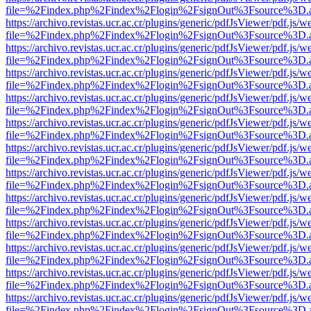
file=%2Findex.php%2Findex%2Flogin%2FsignOut%3Fsource%3D.ame
https://archivo.revistas.ucr.ac.cr/plugins/generic/pdfJsViewer/pdf.js/
file=%2Findex.php%2Findex%2Flogin%2FsignOut%3Fsource%3D.ame
https://archivo.revistas.ucr.ac.cr/plugins/generic/pdfJsViewer/pdf.js/
file=%2Findex.php%2Findex%2Flogin%2FsignOut%3Fsource%3D.ame
https://archivo.revistas.ucr.ac.cr/plugins/generic/pdfJsViewer/pdf.js/
file=%2Findex.php%2Findex%2Flogin%2FsignOut%3Fsource%3D.ame
https://archivo.revistas.ucr.ac.cr/plugins/generic/pdfJsViewer/pdf.js/
file=%2Findex.php%2Findex%2Flogin%2FsignOut%3Fsource%3D.ame
https://archivo.revistas.ucr.ac.cr/plugins/generic/pdfJsViewer/pdf.js/
file=%2Findex.php%2Findex%2Flogin%2FsignOut%3Fsource%3D.ame
https://archivo.revistas.ucr.ac.cr/plugins/generic/pdfJsViewer/pdf.js/
file=%2Findex.php%2Findex%2Flogin%2FsignOut%3Fsource%3D.ame
https://archivo.revistas.ucr.ac.cr/plugins/generic/pdfJsViewer/pdf.js/
file=%2Findex.php%2Findex%2Flogin%2FsignOut%3Fsource%3D.ame
https://archivo.revistas.ucr.ac.cr/plugins/generic/pdfJsViewer/pdf.js/
file=%2Findex.php%2Findex%2Flogin%2FsignOut%3Fsource%3D.ame
https://archivo.revistas.ucr.ac.cr/plugins/generic/pdfJsViewer/pdf.js/
file=%2Findex.php%2Findex%2Flogin%2FsignOut%3Fsource%3D.ame
https://archivo.revistas.ucr.ac.cr/plugins/generic/pdfJsViewer/pdf.js/
file=%2Findex.php%2Findex%2Flogin%2FsignOut%3Fsource%3D.ame
https://archivo.revistas.ucr.ac.cr/plugins/generic/pdfJsViewer/pdf.js/
file=%2Findex.php%2Findex%2Flogin%2FsignOut%3Fsource%3D.ame
https://archivo.revistas.ucr.ac.cr/plugins/generic/pdfJsViewer/pdf.js/
file=%2Findex.php%2Findex%2Flogin%2FsignOut%3Fsource%3D.ame