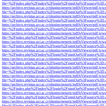
file=%2Findex.php%2Findex%2Flogin%2FsignOut%3Fsource%3D.ame
https://archivo.revistas.ucr.ac.cr/plugins/generic/pdfJsViewer/pdf.js/
file=%2Findex.php%2Findex%2Flogin%2FsignOut%3Fsource%3D.ame
https://archivo.revistas.ucr.ac.cr/plugins/generic/pdfJsViewer/pdf.js/
file=%2Findex.php%2Findex%2Flogin%2FsignOut%3Fsource%3D.ame
https://archivo.revistas.ucr.ac.cr/plugins/generic/pdfJsViewer/pdf.js/
file=%2Findex.php%2Findex%2Flogin%2FsignOut%3Fsource%3D.ame
https://archivo.revistas.ucr.ac.cr/plugins/generic/pdfJsViewer/pdf.js/
file=%2Findex.php%2Findex%2Flogin%2FsignOut%3Fsource%3D.ame
https://archivo.revistas.ucr.ac.cr/plugins/generic/pdfJsViewer/pdf.js/
file=%2Findex.php%2Findex%2Flogin%2FsignOut%3Fsource%3D.ame
https://archivo.revistas.ucr.ac.cr/plugins/generic/pdfJsViewer/pdf.js/
file=%2Findex.php%2Findex%2Flogin%2FsignOut%3Fsource%3D.ame
https://archivo.revistas.ucr.ac.cr/plugins/generic/pdfJsViewer/pdf.js/
file=%2Findex.php%2Findex%2Flogin%2FsignOut%3Fsource%3D.ame
https://archivo.revistas.ucr.ac.cr/plugins/generic/pdfJsViewer/pdf.js/
file=%2Findex.php%2Findex%2Flogin%2FsignOut%3Fsource%3D.ame
https://archivo.revistas.ucr.ac.cr/plugins/generic/pdfJsViewer/pdf.js/
file=%2Findex.php%2Findex%2Flogin%2FsignOut%3Fsource%3D.ame
https://archivo.revistas.ucr.ac.cr/plugins/generic/pdfJsViewer/pdf.js/
file=%2Findex.php%2Findex%2Flogin%2FsignOut%3Fsource%3D.ame
https://archivo.revistas.ucr.ac.cr/plugins/generic/pdfJsViewer/pdf.js/
file=%2Findex.php%2Findex%2Flogin%2FsignOut%3Fsource%3D.ame
https://archivo.revistas.ucr.ac.cr/plugins/generic/pdfJsViewer/pdf.js/
file=%2Findex.php%2Findex%2Flogin%2FsignOut%3Fsource%3D.ame