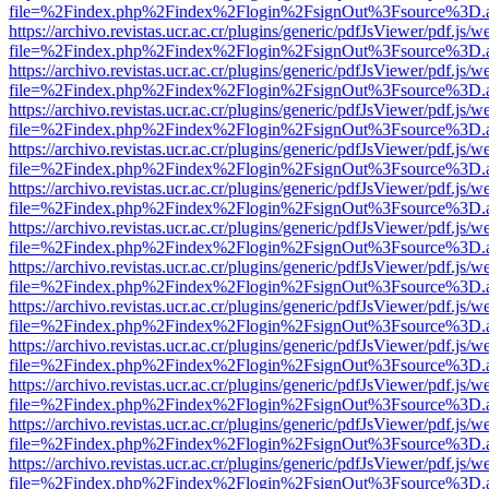
file=%2Findex.php%2Findex%2Flogin%2FsignOut%3Fsource%3D.ame
https://archivo.revistas.ucr.ac.cr/plugins/generic/pdfJsViewer/pdf.js/
file=%2Findex.php%2Findex%2Flogin%2FsignOut%3Fsource%3D.ame
https://archivo.revistas.ucr.ac.cr/plugins/generic/pdfJsViewer/pdf.js/
file=%2Findex.php%2Findex%2Flogin%2FsignOut%3Fsource%3D.ame
https://archivo.revistas.ucr.ac.cr/plugins/generic/pdfJsViewer/pdf.js/
file=%2Findex.php%2Findex%2Flogin%2FsignOut%3Fsource%3D.ame
https://archivo.revistas.ucr.ac.cr/plugins/generic/pdfJsViewer/pdf.js/
file=%2Findex.php%2Findex%2Flogin%2FsignOut%3Fsource%3D.ame
https://archivo.revistas.ucr.ac.cr/plugins/generic/pdfJsViewer/pdf.js/
file=%2Findex.php%2Findex%2Flogin%2FsignOut%3Fsource%3D.ame
https://archivo.revistas.ucr.ac.cr/plugins/generic/pdfJsViewer/pdf.js/
file=%2Findex.php%2Findex%2Flogin%2FsignOut%3Fsource%3D.ame
https://archivo.revistas.ucr.ac.cr/plugins/generic/pdfJsViewer/pdf.js/
file=%2Findex.php%2Findex%2Flogin%2FsignOut%3Fsource%3D.ame
https://archivo.revistas.ucr.ac.cr/plugins/generic/pdfJsViewer/pdf.js/
file=%2Findex.php%2Findex%2Flogin%2FsignOut%3Fsource%3D.ame
https://archivo.revistas.ucr.ac.cr/plugins/generic/pdfJsViewer/pdf.js/
file=%2Findex.php%2Findex%2Flogin%2FsignOut%3Fsource%3D.ame
https://archivo.revistas.ucr.ac.cr/plugins/generic/pdfJsViewer/pdf.js/
file=%2Findex.php%2Findex%2Flogin%2FsignOut%3Fsource%3D.ame
https://archivo.revistas.ucr.ac.cr/plugins/generic/pdfJsViewer/pdf.js/
file=%2Findex.php%2Findex%2Flogin%2FsignOut%3Fsource%3D.ame
https://archivo.revistas.ucr.ac.cr/plugins/generic/pdfJsViewer/pdf.js/
file=%2Findex.php%2Findex%2Flogin%2FsignOut%3Fsource%3D.ame