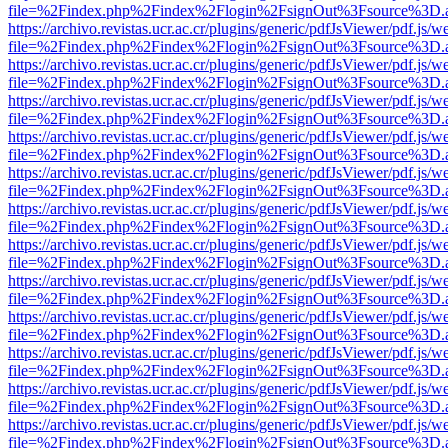
file=%2Findex.php%2Findex%2Flogin%2FsignOut%3Fsource%3D.ame
https://archivo.revistas.ucr.ac.cr/plugins/generic/pdfJsViewer/pdf.js/
file=%2Findex.php%2Findex%2Flogin%2FsignOut%3Fsource%3D.ame
https://archivo.revistas.ucr.ac.cr/plugins/generic/pdfJsViewer/pdf.js/
file=%2Findex.php%2Findex%2Flogin%2FsignOut%3Fsource%3D.ame
https://archivo.revistas.ucr.ac.cr/plugins/generic/pdfJsViewer/pdf.js/
file=%2Findex.php%2Findex%2Flogin%2FsignOut%3Fsource%3D.ame
https://archivo.revistas.ucr.ac.cr/plugins/generic/pdfJsViewer/pdf.js/
file=%2Findex.php%2Findex%2Flogin%2FsignOut%3Fsource%3D.ame
https://archivo.revistas.ucr.ac.cr/plugins/generic/pdfJsViewer/pdf.js/
file=%2Findex.php%2Findex%2Flogin%2FsignOut%3Fsource%3D.ame
https://archivo.revistas.ucr.ac.cr/plugins/generic/pdfJsViewer/pdf.js/
file=%2Findex.php%2Findex%2Flogin%2FsignOut%3Fsource%3D.ame
https://archivo.revistas.ucr.ac.cr/plugins/generic/pdfJsViewer/pdf.js/
file=%2Findex.php%2Findex%2Flogin%2FsignOut%3Fsource%3D.ame
https://archivo.revistas.ucr.ac.cr/plugins/generic/pdfJsViewer/pdf.js/
file=%2Findex.php%2Findex%2Flogin%2FsignOut%3Fsource%3D.ame
https://archivo.revistas.ucr.ac.cr/plugins/generic/pdfJsViewer/pdf.js/
file=%2Findex.php%2Findex%2Flogin%2FsignOut%3Fsource%3D.ame
https://archivo.revistas.ucr.ac.cr/plugins/generic/pdfJsViewer/pdf.js/
file=%2Findex.php%2Findex%2Flogin%2FsignOut%3Fsource%3D.ame
https://archivo.revistas.ucr.ac.cr/plugins/generic/pdfJsViewer/pdf.js/
file=%2Findex.php%2Findex%2Flogin%2FsignOut%3Fsource%3D.ame
https://archivo.revistas.ucr.ac.cr/plugins/generic/pdfJsViewer/pdf.js/
file=%2Findex.php%2Findex%2Flogin%2FsignOut%3Fsource%3D.ame