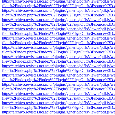
https://archivo.revistas.ucr.ac.cr/plugins/generic/pdfJsViewer/pdf.js/
file=%2Findex.php%2Findex%2Flogin%2FsignOut%3Fsource%3D.ame
https://archivo.revistas.ucr.ac.cr/plugins/generic/pdfJsViewer/pdf.js/
file=%2Findex.php%2Findex%2Flogin%2FsignOut%3Fsource%3D.ame
https://archivo.revistas.ucr.ac.cr/plugins/generic/pdfJsViewer/pdf.js/
file=%2Findex.php%2Findex%2Flogin%2FsignOut%3Fsource%3D.ame
https://archivo.revistas.ucr.ac.cr/plugins/generic/pdfJsViewer/pdf.js/
file=%2Findex.php%2Findex%2Flogin%2FsignOut%3Fsource%3D.ame
https://archivo.revistas.ucr.ac.cr/plugins/generic/pdfJsViewer/pdf.js/
file=%2Findex.php%2Findex%2Flogin%2FsignOut%3Fsource%3D.ame
https://archivo.revistas.ucr.ac.cr/plugins/generic/pdfJsViewer/pdf.js/
file=%2Findex.php%2Findex%2Flogin%2FsignOut%3Fsource%3D.ame
https://archivo.revistas.ucr.ac.cr/plugins/generic/pdfJsViewer/pdf.js/
file=%2Findex.php%2Findex%2Flogin%2FsignOut%3Fsource%3D.ame
https://archivo.revistas.ucr.ac.cr/plugins/generic/pdfJsViewer/pdf.js/
file=%2Findex.php%2Findex%2Flogin%2FsignOut%3Fsource%3D.ame
https://archivo.revistas.ucr.ac.cr/plugins/generic/pdfJsViewer/pdf.js/
file=%2Findex.php%2Findex%2Flogin%2FsignOut%3Fsource%3D.ame
https://archivo.revistas.ucr.ac.cr/plugins/generic/pdfJsViewer/pdf.js/
file=%2Findex.php%2Findex%2Flogin%2FsignOut%3Fsource%3D.ame
https://archivo.revistas.ucr.ac.cr/plugins/generic/pdfJsViewer/pdf.js/
file=%2Findex.php%2Findex%2Flogin%2FsignOut%3Fsource%3D.ame
https://archivo.revistas.ucr.ac.cr/plugins/generic/pdfJsViewer/pdf.js/
file=%2Findex.php%2Findex%2Flogin%2FsignOut%3Fsource%3D.ame
https://archivo.revistas.ucr.ac.cr/plugins/generic/pdfJsViewer/pdf.js/