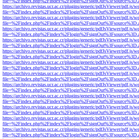
file=%2Findex.php%2Findex%2Flogin%2FsignOut%3Fsource%3D.ame
https://archivo.revistas.ucr.ac.cr/plugins/generic/pdfJsViewer/pdf.js/
file=%2Findex.php%2Findex%2Flogin%2FsignOut%3Fsource%3D.ame
https://archivo.revistas.ucr.ac.cr/plugins/generic/pdfJsViewer/pdf.js/
file=%2Findex.php%2Findex%2Flogin%2FsignOut%3Fsource%3D.ame
https://archivo.revistas.ucr.ac.cr/plugins/generic/pdfJsViewer/pdf.js/
file=%2Findex.php%2Findex%2Flogin%2FsignOut%3Fsource%3D.ame
https://archivo.revistas.ucr.ac.cr/plugins/generic/pdfJsViewer/pdf.js/
file=%2Findex.php%2Findex%2Flogin%2FsignOut%3Fsource%3D.ame
https://archivo.revistas.ucr.ac.cr/plugins/generic/pdfJsViewer/pdf.js/
file=%2Findex.php%2Findex%2Flogin%2FsignOut%3Fsource%3D.ame
https://archivo.revistas.ucr.ac.cr/plugins/generic/pdfJsViewer/pdf.js/
file=%2Findex.php%2Findex%2Flogin%2FsignOut%3Fsource%3D.ame
https://archivo.revistas.ucr.ac.cr/plugins/generic/pdfJsViewer/pdf.js/
file=%2Findex.php%2Findex%2Flogin%2FsignOut%3Fsource%3D.ame
https://archivo.revistas.ucr.ac.cr/plugins/generic/pdfJsViewer/pdf.js/
file=%2Findex.php%2Findex%2Flogin%2FsignOut%3Fsource%3D.ame
https://archivo.revistas.ucr.ac.cr/plugins/generic/pdfJsViewer/pdf.js/
file=%2Findex.php%2Findex%2Flogin%2FsignOut%3Fsource%3D.ame
https://archivo.revistas.ucr.ac.cr/plugins/generic/pdfJsViewer/pdf.js/
file=%2Findex.php%2Findex%2Flogin%2FsignOut%3Fsource%3D.ame
https://archivo.revistas.ucr.ac.cr/plugins/generic/pdfJsViewer/pdf.js/
file=%2Findex.php%2Findex%2Flogin%2FsignOut%3Fsource%3D.ame
https://archivo.revistas.ucr.ac.cr/plugins/generic/pdfJsViewer/pdf.js/
file=%2Findex.php%2Findex%2Flogin%2FsignOut%3Fsource%3D.ame