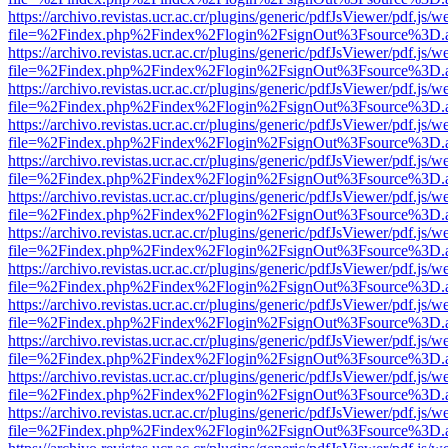
https://archivo.revistas.ucr.ac.cr/plugins/generic/pdfJsViewer/pdf.js/
file=%2Findex.php%2Findex%2Flogin%2FsignOut%3Fsource%3D.ame
https://archivo.revistas.ucr.ac.cr/plugins/generic/pdfJsViewer/pdf.js/
file=%2Findex.php%2Findex%2Flogin%2FsignOut%3Fsource%3D.ame
https://archivo.revistas.ucr.ac.cr/plugins/generic/pdfJsViewer/pdf.js/
file=%2Findex.php%2Findex%2Flogin%2FsignOut%3Fsource%3D.ame
https://archivo.revistas.ucr.ac.cr/plugins/generic/pdfJsViewer/pdf.js/
file=%2Findex.php%2Findex%2Flogin%2FsignOut%3Fsource%3D.ame
https://archivo.revistas.ucr.ac.cr/plugins/generic/pdfJsViewer/pdf.js/
file=%2Findex.php%2Findex%2Flogin%2FsignOut%3Fsource%3D.ame
https://archivo.revistas.ucr.ac.cr/plugins/generic/pdfJsViewer/pdf.js/
file=%2Findex.php%2Findex%2Flogin%2FsignOut%3Fsource%3D.ame
https://archivo.revistas.ucr.ac.cr/plugins/generic/pdfJsViewer/pdf.js/
file=%2Findex.php%2Findex%2Flogin%2FsignOut%3Fsource%3D.ame
https://archivo.revistas.ucr.ac.cr/plugins/generic/pdfJsViewer/pdf.js/
file=%2Findex.php%2Findex%2Flogin%2FsignOut%3Fsource%3D.ame
https://archivo.revistas.ucr.ac.cr/plugins/generic/pdfJsViewer/pdf.js/
file=%2Findex.php%2Findex%2Flogin%2FsignOut%3Fsource%3D.ame
https://archivo.revistas.ucr.ac.cr/plugins/generic/pdfJsViewer/pdf.js/
file=%2Findex.php%2Findex%2Flogin%2FsignOut%3Fsource%3D.ame
https://archivo.revistas.ucr.ac.cr/plugins/generic/pdfJsViewer/pdf.js/
file=%2Findex.php%2Findex%2Flogin%2FsignOut%3Fsource%3D.ame
https://archivo.revistas.ucr.ac.cr/plugins/generic/pdfJsViewer/pdf.js/
file=%2Findex.php%2Findex%2Flogin%2FsignOut%3Fsource%3D.ame