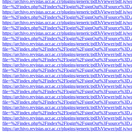
https://archivo.revistas.ucr.ac.cr/plugins/generic/pdfJsViewer/pdf.js/
file=%2Findex.php%2Findex%2Flogin%2FsignOut%3Fsource%3D.ame
https://archivo.revistas.ucr.ac.cr/plugins/generic/pdfJsViewer/pdf.js/
file=%2Findex.php%2Findex%2Flogin%2FsignOut%3Fsource%3D.ame
https://archivo.revistas.ucr.ac.cr/plugins/generic/pdfJsViewer/pdf.js/
file=%2Findex.php%2Findex%2Flogin%2FsignOut%3Fsource%3D.ame
https://archivo.revistas.ucr.ac.cr/plugins/generic/pdfJsViewer/pdf.js/
file=%2Findex.php%2Findex%2Flogin%2FsignOut%3Fsource%3D.ame
https://archivo.revistas.ucr.ac.cr/plugins/generic/pdfJsViewer/pdf.js/
file=%2Findex.php%2Findex%2Flogin%2FsignOut%3Fsource%3D.ame
https://archivo.revistas.ucr.ac.cr/plugins/generic/pdfJsViewer/pdf.js/
file=%2Findex.php%2Findex%2Flogin%2FsignOut%3Fsource%3D.ame
https://archivo.revistas.ucr.ac.cr/plugins/generic/pdfJsViewer/pdf.js/
file=%2Findex.php%2Findex%2Flogin%2FsignOut%3Fsource%3D.ame
https://archivo.revistas.ucr.ac.cr/plugins/generic/pdfJsViewer/pdf.js/
file=%2Findex.php%2Findex%2Flogin%2FsignOut%3Fsource%3D.ame
https://archivo.revistas.ucr.ac.cr/plugins/generic/pdfJsViewer/pdf.js/
file=%2Findex.php%2Findex%2Flogin%2FsignOut%3Fsource%3D.ame
https://archivo.revistas.ucr.ac.cr/plugins/generic/pdfJsViewer/pdf.js/
file=%2Findex.php%2Findex%2Flogin%2FsignOut%3Fsource%3D.ame
https://archivo.revistas.ucr.ac.cr/plugins/generic/pdfJsViewer/pdf.js/
file=%2Findex.php%2Findex%2Flogin%2FsignOut%3Fsource%3D.ame
https://archivo.revistas.ucr.ac.cr/plugins/generic/pdfJsViewer/pdf.js/
file=%2Findex.php%2Findex%2Flogin%2FsignOut%3Fsource%3D.ame
https://archivo.revistas.ucr.ac.cr/plugins/generic/pdfJsViewer/pdf.js/