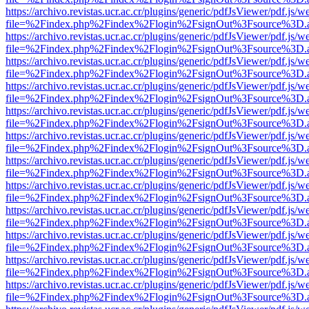
https://archivo.revistas.ucr.ac.cr/plugins/generic/pdfJsViewer/pdf.js/
file=%2Findex.php%2Findex%2Flogin%2FsignOut%3Fsource%3D.ame
https://archivo.revistas.ucr.ac.cr/plugins/generic/pdfJsViewer/pdf.js/
file=%2Findex.php%2Findex%2Flogin%2FsignOut%3Fsource%3D.ame
https://archivo.revistas.ucr.ac.cr/plugins/generic/pdfJsViewer/pdf.js/
file=%2Findex.php%2Findex%2Flogin%2FsignOut%3Fsource%3D.ame
https://archivo.revistas.ucr.ac.cr/plugins/generic/pdfJsViewer/pdf.js/
file=%2Findex.php%2Findex%2Flogin%2FsignOut%3Fsource%3D.ame
https://archivo.revistas.ucr.ac.cr/plugins/generic/pdfJsViewer/pdf.js/
file=%2Findex.php%2Findex%2Flogin%2FsignOut%3Fsource%3D.ame
https://archivo.revistas.ucr.ac.cr/plugins/generic/pdfJsViewer/pdf.js/
file=%2Findex.php%2Findex%2Flogin%2FsignOut%3Fsource%3D.ame
https://archivo.revistas.ucr.ac.cr/plugins/generic/pdfJsViewer/pdf.js/
file=%2Findex.php%2Findex%2Flogin%2FsignOut%3Fsource%3D.ame
https://archivo.revistas.ucr.ac.cr/plugins/generic/pdfJsViewer/pdf.js/
file=%2Findex.php%2Findex%2Flogin%2FsignOut%3Fsource%3D.ame
https://archivo.revistas.ucr.ac.cr/plugins/generic/pdfJsViewer/pdf.js/
file=%2Findex.php%2Findex%2Flogin%2FsignOut%3Fsource%3D.ame
https://archivo.revistas.ucr.ac.cr/plugins/generic/pdfJsViewer/pdf.js/
file=%2Findex.php%2Findex%2Flogin%2FsignOut%3Fsource%3D.ame
https://archivo.revistas.ucr.ac.cr/plugins/generic/pdfJsViewer/pdf.js/
file=%2Findex.php%2Findex%2Flogin%2FsignOut%3Fsource%3D.ame
https://archivo.revistas.ucr.ac.cr/plugins/generic/pdfJsViewer/pdf.js/
file=%2Findex.php%2Findex%2Flogin%2FsignOut%3Fsource%3D.ame