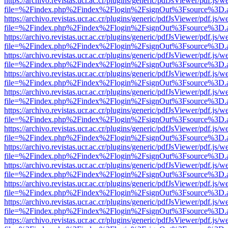
https://archivo.revistas.ucr.ac.cr/plugins/generic/pdfJsViewer/pdf.js/
file=%2Findex.php%2Findex%2Flogin%2FsignOut%3Fsource%3D.ame
https://archivo.revistas.ucr.ac.cr/plugins/generic/pdfJsViewer/pdf.js/
file=%2Findex.php%2Findex%2Flogin%2FsignOut%3Fsource%3D.ame
https://archivo.revistas.ucr.ac.cr/plugins/generic/pdfJsViewer/pdf.js/
file=%2Findex.php%2Findex%2Flogin%2FsignOut%3Fsource%3D.ame
https://archivo.revistas.ucr.ac.cr/plugins/generic/pdfJsViewer/pdf.js/
file=%2Findex.php%2Findex%2Flogin%2FsignOut%3Fsource%3D.ame
https://archivo.revistas.ucr.ac.cr/plugins/generic/pdfJsViewer/pdf.js/
file=%2Findex.php%2Findex%2Flogin%2FsignOut%3Fsource%3D.ame
https://archivo.revistas.ucr.ac.cr/plugins/generic/pdfJsViewer/pdf.js/
file=%2Findex.php%2Findex%2Flogin%2FsignOut%3Fsource%3D.ame
https://archivo.revistas.ucr.ac.cr/plugins/generic/pdfJsViewer/pdf.js/
file=%2Findex.php%2Findex%2Flogin%2FsignOut%3Fsource%3D.ame
https://archivo.revistas.ucr.ac.cr/plugins/generic/pdfJsViewer/pdf.js/
file=%2Findex.php%2Findex%2Flogin%2FsignOut%3Fsource%3D.ame
https://archivo.revistas.ucr.ac.cr/plugins/generic/pdfJsViewer/pdf.js/
file=%2Findex.php%2Findex%2Flogin%2FsignOut%3Fsource%3D.ame
https://archivo.revistas.ucr.ac.cr/plugins/generic/pdfJsViewer/pdf.js/
file=%2Findex.php%2Findex%2Flogin%2FsignOut%3Fsource%3D.ame
https://archivo.revistas.ucr.ac.cr/plugins/generic/pdfJsViewer/pdf.js/
file=%2Findex.php%2Findex%2Flogin%2FsignOut%3Fsource%3D.ame
https://archivo.revistas.ucr.ac.cr/plugins/generic/pdfJsViewer/pdf.js/
file=%2Findex.php%2Findex%2Flogin%2FsignOut%3Fsource%3D.ame
https://archivo.revistas.ucr.ac.cr/plugins/generic/pdfJsViewer/pdf.js/