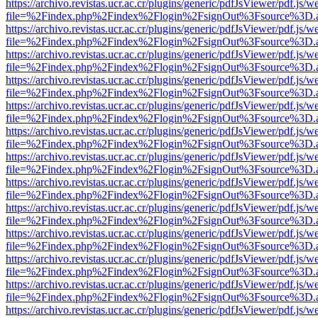
https://archivo.revistas.ucr.ac.cr/plugins/generic/pdfJsViewer/pdf.js/
file=%2Findex.php%2Findex%2Flogin%2FsignOut%3Fsource%3D.ame
https://archivo.revistas.ucr.ac.cr/plugins/generic/pdfJsViewer/pdf.js/
file=%2Findex.php%2Findex%2Flogin%2FsignOut%3Fsource%3D.ame
https://archivo.revistas.ucr.ac.cr/plugins/generic/pdfJsViewer/pdf.js/
file=%2Findex.php%2Findex%2Flogin%2FsignOut%3Fsource%3D.ame
https://archivo.revistas.ucr.ac.cr/plugins/generic/pdfJsViewer/pdf.js/
file=%2Findex.php%2Findex%2Flogin%2FsignOut%3Fsource%3D.ame
https://archivo.revistas.ucr.ac.cr/plugins/generic/pdfJsViewer/pdf.js/
file=%2Findex.php%2Findex%2Flogin%2FsignOut%3Fsource%3D.ame
https://archivo.revistas.ucr.ac.cr/plugins/generic/pdfJsViewer/pdf.js/
file=%2Findex.php%2Findex%2Flogin%2FsignOut%3Fsource%3D.ame
https://archivo.revistas.ucr.ac.cr/plugins/generic/pdfJsViewer/pdf.js/
file=%2Findex.php%2Findex%2Flogin%2FsignOut%3Fsource%3D.ame
https://archivo.revistas.ucr.ac.cr/plugins/generic/pdfJsViewer/pdf.js/
file=%2Findex.php%2Findex%2Flogin%2FsignOut%3Fsource%3D.ame
https://archivo.revistas.ucr.ac.cr/plugins/generic/pdfJsViewer/pdf.js/
file=%2Findex.php%2Findex%2Flogin%2FsignOut%3Fsource%3D.ame
https://archivo.revistas.ucr.ac.cr/plugins/generic/pdfJsViewer/pdf.js/
file=%2Findex.php%2Findex%2Flogin%2FsignOut%3Fsource%3D.ame
https://archivo.revistas.ucr.ac.cr/plugins/generic/pdfJsViewer/pdf.js/
file=%2Findex.php%2Findex%2Flogin%2FsignOut%3Fsource%3D.ame
https://archivo.revistas.ucr.ac.cr/plugins/generic/pdfJsViewer/pdf.js/
file=%2Findex.php%2Findex%2Flogin%2FsignOut%3Fsource%3D.ame
https://archivo.revistas.ucr.ac.cr/plugins/generic/pdfJsViewer/pdf.js/