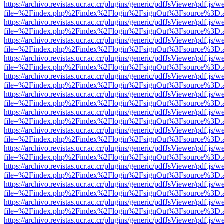
https://archivo.revistas.ucr.ac.cr/plugins/generic/pdfJsViewer/pdf.js/
file=%2Findex.php%2Findex%2Flogin%2FsignOut%3Fsource%3D.ame
https://archivo.revistas.ucr.ac.cr/plugins/generic/pdfJsViewer/pdf.js/
file=%2Findex.php%2Findex%2Flogin%2FsignOut%3Fsource%3D.ame
https://archivo.revistas.ucr.ac.cr/plugins/generic/pdfJsViewer/pdf.js/
file=%2Findex.php%2Findex%2Flogin%2FsignOut%3Fsource%3D.ame
https://archivo.revistas.ucr.ac.cr/plugins/generic/pdfJsViewer/pdf.js/
file=%2Findex.php%2Findex%2Flogin%2FsignOut%3Fsource%3D.ame
https://archivo.revistas.ucr.ac.cr/plugins/generic/pdfJsViewer/pdf.js/
file=%2Findex.php%2Findex%2Flogin%2FsignOut%3Fsource%3D.ame
https://archivo.revistas.ucr.ac.cr/plugins/generic/pdfJsViewer/pdf.js/
file=%2Findex.php%2Findex%2Flogin%2FsignOut%3Fsource%3D.ame
https://archivo.revistas.ucr.ac.cr/plugins/generic/pdfJsViewer/pdf.js/
file=%2Findex.php%2Findex%2Flogin%2FsignOut%3Fsource%3D.ame
https://archivo.revistas.ucr.ac.cr/plugins/generic/pdfJsViewer/pdf.js/
file=%2Findex.php%2Findex%2Flogin%2FsignOut%3Fsource%3D.ame
https://archivo.revistas.ucr.ac.cr/plugins/generic/pdfJsViewer/pdf.js/
file=%2Findex.php%2Findex%2Flogin%2FsignOut%3Fsource%3D.ame
https://archivo.revistas.ucr.ac.cr/plugins/generic/pdfJsViewer/pdf.js/
file=%2Findex.php%2Findex%2Flogin%2FsignOut%3Fsource%3D.ame
https://archivo.revistas.ucr.ac.cr/plugins/generic/pdfJsViewer/pdf.js/
file=%2Findex.php%2Findex%2Flogin%2FsignOut%3Fsource%3D.ame
https://archivo.revistas.ucr.ac.cr/plugins/generic/pdfJsViewer/pdf.js/
file=%2Findex.php%2Findex%2Flogin%2FsignOut%3Fsource%3D.ame
https://archivo.revistas.ucr.ac.cr/plugins/generic/pdfJsViewer/pdf.js/