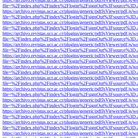
https://archivo.revistas.ucr.ac.cr/plugins/generic/pdfJsViewer/pdf.js/
file=%2Findex.php%2Findex%2Flogin%2FsignOut%3Fsource%3D.ame
https://archivo.revistas.ucr.ac.cr/plugins/generic/pdfJsViewer/pdf.js/
file=%2Findex.php%2Findex%2Flogin%2FsignOut%3Fsource%3D.ame
https://archivo.revistas.ucr.ac.cr/plugins/generic/pdfJsViewer/pdf.js/
file=%2Findex.php%2Findex%2Flogin%2FsignOut%3Fsource%3D.ame
https://archivo.revistas.ucr.ac.cr/plugins/generic/pdfJsViewer/pdf.js/
file=%2Findex.php%2Findex%2Flogin%2FsignOut%3Fsource%3D.ame
https://archivo.revistas.ucr.ac.cr/plugins/generic/pdfJsViewer/pdf.js/
file=%2Findex.php%2Findex%2Flogin%2FsignOut%3Fsource%3D.ame
https://archivo.revistas.ucr.ac.cr/plugins/generic/pdfJsViewer/pdf.js/
file=%2Findex.php%2Findex%2Flogin%2FsignOut%3Fsource%3D.ame
https://archivo.revistas.ucr.ac.cr/plugins/generic/pdfJsViewer/pdf.js/
file=%2Findex.php%2Findex%2Flogin%2FsignOut%3Fsource%3D.ame
https://archivo.revistas.ucr.ac.cr/plugins/generic/pdfJsViewer/pdf.js/
file=%2Findex.php%2Findex%2Flogin%2FsignOut%3Fsource%3D.ame
https://archivo.revistas.ucr.ac.cr/plugins/generic/pdfJsViewer/pdf.js/
file=%2Findex.php%2Findex%2Flogin%2FsignOut%3Fsource%3D.ame
https://archivo.revistas.ucr.ac.cr/plugins/generic/pdfJsViewer/pdf.js/
file=%2Findex.php%2Findex%2Flogin%2FsignOut%3Fsource%3D.ame
https://archivo.revistas.ucr.ac.cr/plugins/generic/pdfJsViewer/pdf.js/
file=%2Findex.php%2Findex%2Flogin%2FsignOut%3Fsource%3D.ame
https://archivo.revistas.ucr.ac.cr/plugins/generic/pdfJsViewer/pdf.js/
file=%2Findex.php%2Findex%2Flogin%2FsignOut%3Fsource%3D.ame
https://archivo.revistas.ucr.ac.cr/plugins/generic/pdfJsViewer/pdf.js/