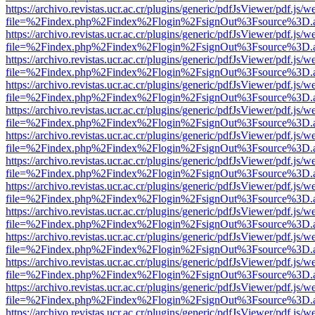
https://archivo.revistas.ucr.ac.cr/plugins/generic/pdfJsViewer/pdf.js/
file=%2Findex.php%2Findex%2Flogin%2FsignOut%3Fsource%3D.ame
https://archivo.revistas.ucr.ac.cr/plugins/generic/pdfJsViewer/pdf.js/
file=%2Findex.php%2Findex%2Flogin%2FsignOut%3Fsource%3D.ame
https://archivo.revistas.ucr.ac.cr/plugins/generic/pdfJsViewer/pdf.js/
file=%2Findex.php%2Findex%2Flogin%2FsignOut%3Fsource%3D.ame
https://archivo.revistas.ucr.ac.cr/plugins/generic/pdfJsViewer/pdf.js/
file=%2Findex.php%2Findex%2Flogin%2FsignOut%3Fsource%3D.ame
https://archivo.revistas.ucr.ac.cr/plugins/generic/pdfJsViewer/pdf.js/
file=%2Findex.php%2Findex%2Flogin%2FsignOut%3Fsource%3D.ame
https://archivo.revistas.ucr.ac.cr/plugins/generic/pdfJsViewer/pdf.js/
file=%2Findex.php%2Findex%2Flogin%2FsignOut%3Fsource%3D.ame
https://archivo.revistas.ucr.ac.cr/plugins/generic/pdfJsViewer/pdf.js/
file=%2Findex.php%2Findex%2Flogin%2FsignOut%3Fsource%3D.ame
https://archivo.revistas.ucr.ac.cr/plugins/generic/pdfJsViewer/pdf.js/
file=%2Findex.php%2Findex%2Flogin%2FsignOut%3Fsource%3D.ame
https://archivo.revistas.ucr.ac.cr/plugins/generic/pdfJsViewer/pdf.js/
file=%2Findex.php%2Findex%2Flogin%2FsignOut%3Fsource%3D.ame
https://archivo.revistas.ucr.ac.cr/plugins/generic/pdfJsViewer/pdf.js/
file=%2Findex.php%2Findex%2Flogin%2FsignOut%3Fsource%3D.ame
https://archivo.revistas.ucr.ac.cr/plugins/generic/pdfJsViewer/pdf.js/
file=%2Findex.php%2Findex%2Flogin%2FsignOut%3Fsource%3D.ame
https://archivo.revistas.ucr.ac.cr/plugins/generic/pdfJsViewer/pdf.js/
file=%2Findex.php%2Findex%2Flogin%2FsignOut%3Fsource%3D.ame
https://archivo.revistas.ucr.ac.cr/plugins/generic/pdfJsViewer/pdf.js/