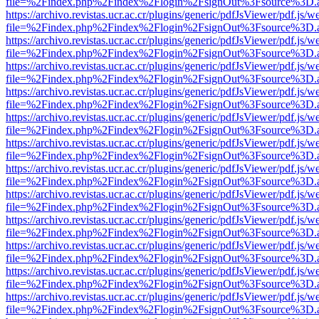
file=%2Findex.php%2Findex%2Flogin%2FsignOut%3Fsource%3D.ame
https://archivo.revistas.ucr.ac.cr/plugins/generic/pdfJsViewer/pdf.js/
file=%2Findex.php%2Findex%2Flogin%2FsignOut%3Fsource%3D.ame
https://archivo.revistas.ucr.ac.cr/plugins/generic/pdfJsViewer/pdf.js/
file=%2Findex.php%2Findex%2Flogin%2FsignOut%3Fsource%3D.ame
https://archivo.revistas.ucr.ac.cr/plugins/generic/pdfJsViewer/pdf.js/
file=%2Findex.php%2Findex%2Flogin%2FsignOut%3Fsource%3D.ame
https://archivo.revistas.ucr.ac.cr/plugins/generic/pdfJsViewer/pdf.js/
file=%2Findex.php%2Findex%2Flogin%2FsignOut%3Fsource%3D.ame
https://archivo.revistas.ucr.ac.cr/plugins/generic/pdfJsViewer/pdf.js/
file=%2Findex.php%2Findex%2Flogin%2FsignOut%3Fsource%3D.ame
https://archivo.revistas.ucr.ac.cr/plugins/generic/pdfJsViewer/pdf.js/
file=%2Findex.php%2Findex%2Flogin%2FsignOut%3Fsource%3D.ame
https://archivo.revistas.ucr.ac.cr/plugins/generic/pdfJsViewer/pdf.js/
file=%2Findex.php%2Findex%2Flogin%2FsignOut%3Fsource%3D.ame
https://archivo.revistas.ucr.ac.cr/plugins/generic/pdfJsViewer/pdf.js/
file=%2Findex.php%2Findex%2Flogin%2FsignOut%3Fsource%3D.ame
https://archivo.revistas.ucr.ac.cr/plugins/generic/pdfJsViewer/pdf.js/
file=%2Findex.php%2Findex%2Flogin%2FsignOut%3Fsource%3D.ame
https://archivo.revistas.ucr.ac.cr/plugins/generic/pdfJsViewer/pdf.js/
file=%2Findex.php%2Findex%2Flogin%2FsignOut%3Fsource%3D.ame
https://archivo.revistas.ucr.ac.cr/plugins/generic/pdfJsViewer/pdf.js/
file=%2Findex.php%2Findex%2Flogin%2FsignOut%3Fsource%3D.ame
https://archivo.revistas.ucr.ac.cr/plugins/generic/pdfJsViewer/pdf.js/
file=%2Findex.php%2Findex%2Flogin%2FsignOut%3Fsource%3D.ame