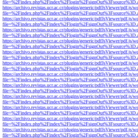
file=%2Findex.php%2Findex%2Flogin%2FsignOut%3Fsource%3D.ame
https://archivo.revistas.ucr.ac.cr/plugins/generic/pdfJsViewer/pdf.js/
file=%2Findex.php%2Findex%2Flogin%2FsignOut%3Fsource%3D.ame
https://archivo.revistas.ucr.ac.cr/plugins/generic/pdfJsViewer/pdf.js/
file=%2Findex.php%2Findex%2Flogin%2FsignOut%3Fsource%3D.ame
https://archivo.revistas.ucr.ac.cr/plugins/generic/pdfJsViewer/pdf.js/
file=%2Findex.php%2Findex%2Flogin%2FsignOut%3Fsource%3D.ame
https://archivo.revistas.ucr.ac.cr/plugins/generic/pdfJsViewer/pdf.js/
file=%2Findex.php%2Findex%2Flogin%2FsignOut%3Fsource%3D.ame
https://archivo.revistas.ucr.ac.cr/plugins/generic/pdfJsViewer/pdf.js/
file=%2Findex.php%2Findex%2Flogin%2FsignOut%3Fsource%3D.ame
https://archivo.revistas.ucr.ac.cr/plugins/generic/pdfJsViewer/pdf.js/
file=%2Findex.php%2Findex%2Flogin%2FsignOut%3Fsource%3D.ame
https://archivo.revistas.ucr.ac.cr/plugins/generic/pdfJsViewer/pdf.js/
file=%2Findex.php%2Findex%2Flogin%2FsignOut%3Fsource%3D.ame
https://archivo.revistas.ucr.ac.cr/plugins/generic/pdfJsViewer/pdf.js/
file=%2Findex.php%2Findex%2Flogin%2FsignOut%3Fsource%3D.ame
https://archivo.revistas.ucr.ac.cr/plugins/generic/pdfJsViewer/pdf.js/
file=%2Findex.php%2Findex%2Flogin%2FsignOut%3Fsource%3D.ame
https://archivo.revistas.ucr.ac.cr/plugins/generic/pdfJsViewer/pdf.js/
file=%2Findex.php%2Findex%2Flogin%2FsignOut%3Fsource%3D.ame
https://archivo.revistas.ucr.ac.cr/plugins/generic/pdfJsViewer/pdf.js/
file=%2Findex.php%2Findex%2Flogin%2FsignOut%3Fsource%3D.ame
https://archivo.revistas.ucr.ac.cr/plugins/generic/pdfJsViewer/pdf.js/
file=%2Findex.php%2Findex%2Flogin%2FsignOut%3Fsource%3D.ame