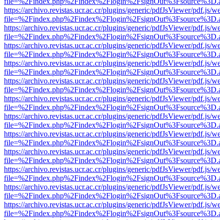
file=%2Findex.php%2Findex%2Flogin%2FsignOut%3Fsource%3D.ame
https://archivo.revistas.ucr.ac.cr/plugins/generic/pdfJsViewer/pdf.js/
file=%2Findex.php%2Findex%2Flogin%2FsignOut%3Fsource%3D.ame
https://archivo.revistas.ucr.ac.cr/plugins/generic/pdfJsViewer/pdf.js/
file=%2Findex.php%2Findex%2Flogin%2FsignOut%3Fsource%3D.ame
https://archivo.revistas.ucr.ac.cr/plugins/generic/pdfJsViewer/pdf.js/
file=%2Findex.php%2Findex%2Flogin%2FsignOut%3Fsource%3D.ame
https://archivo.revistas.ucr.ac.cr/plugins/generic/pdfJsViewer/pdf.js/
file=%2Findex.php%2Findex%2Flogin%2FsignOut%3Fsource%3D.ame
https://archivo.revistas.ucr.ac.cr/plugins/generic/pdfJsViewer/pdf.js/
file=%2Findex.php%2Findex%2Flogin%2FsignOut%3Fsource%3D.ame
https://archivo.revistas.ucr.ac.cr/plugins/generic/pdfJsViewer/pdf.js/
file=%2Findex.php%2Findex%2Flogin%2FsignOut%3Fsource%3D.ame
https://archivo.revistas.ucr.ac.cr/plugins/generic/pdfJsViewer/pdf.js/
file=%2Findex.php%2Findex%2Flogin%2FsignOut%3Fsource%3D.ame
https://archivo.revistas.ucr.ac.cr/plugins/generic/pdfJsViewer/pdf.js/
file=%2Findex.php%2Findex%2Flogin%2FsignOut%3Fsource%3D.ame
https://archivo.revistas.ucr.ac.cr/plugins/generic/pdfJsViewer/pdf.js/
file=%2Findex.php%2Findex%2Flogin%2FsignOut%3Fsource%3D.ame
https://archivo.revistas.ucr.ac.cr/plugins/generic/pdfJsViewer/pdf.js/
file=%2Findex.php%2Findex%2Flogin%2FsignOut%3Fsource%3D.ame
https://archivo.revistas.ucr.ac.cr/plugins/generic/pdfJsViewer/pdf.js/
file=%2Findex.php%2Findex%2Flogin%2FsignOut%3Fsource%3D.ame
https://archivo.revistas.ucr.ac.cr/plugins/generic/pdfJsViewer/pdf.js/
file=%2Findex.php%2Findex%2Flogin%2FsignOut%3Fsource%3D.ame