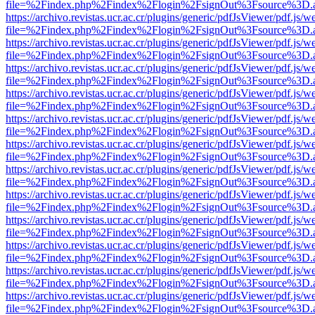
file=%2Findex.php%2Findex%2Flogin%2FsignOut%3Fsource%3D.ame
https://archivo.revistas.ucr.ac.cr/plugins/generic/pdfJsViewer/pdf.js/
file=%2Findex.php%2Findex%2Flogin%2FsignOut%3Fsource%3D.ame
https://archivo.revistas.ucr.ac.cr/plugins/generic/pdfJsViewer/pdf.js/
file=%2Findex.php%2Findex%2Flogin%2FsignOut%3Fsource%3D.ame
https://archivo.revistas.ucr.ac.cr/plugins/generic/pdfJsViewer/pdf.js/
file=%2Findex.php%2Findex%2Flogin%2FsignOut%3Fsource%3D.ame
https://archivo.revistas.ucr.ac.cr/plugins/generic/pdfJsViewer/pdf.js/
file=%2Findex.php%2Findex%2Flogin%2FsignOut%3Fsource%3D.ame
https://archivo.revistas.ucr.ac.cr/plugins/generic/pdfJsViewer/pdf.js/
file=%2Findex.php%2Findex%2Flogin%2FsignOut%3Fsource%3D.ame
https://archivo.revistas.ucr.ac.cr/plugins/generic/pdfJsViewer/pdf.js/
file=%2Findex.php%2Findex%2Flogin%2FsignOut%3Fsource%3D.ame
https://archivo.revistas.ucr.ac.cr/plugins/generic/pdfJsViewer/pdf.js/
file=%2Findex.php%2Findex%2Flogin%2FsignOut%3Fsource%3D.ame
https://archivo.revistas.ucr.ac.cr/plugins/generic/pdfJsViewer/pdf.js/
file=%2Findex.php%2Findex%2Flogin%2FsignOut%3Fsource%3D.ame
https://archivo.revistas.ucr.ac.cr/plugins/generic/pdfJsViewer/pdf.js/
file=%2Findex.php%2Findex%2Flogin%2FsignOut%3Fsource%3D.ame
https://archivo.revistas.ucr.ac.cr/plugins/generic/pdfJsViewer/pdf.js/
file=%2Findex.php%2Findex%2Flogin%2FsignOut%3Fsource%3D.ame
https://archivo.revistas.ucr.ac.cr/plugins/generic/pdfJsViewer/pdf.js/
file=%2Findex.php%2Findex%2Flogin%2FsignOut%3Fsource%3D.ame
https://archivo.revistas.ucr.ac.cr/plugins/generic/pdfJsViewer/pdf.js/
file=%2Findex.php%2Findex%2Flogin%2FsignOut%3Fsource%3D.ame