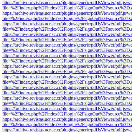
https://archivo.revistas.ucr.ac.cr/plugins/generic/pdfJsViewer/pdf.js/
file=%2Findex.php%2Findex%2Flogin%2FsignOut%3Fsource%3D.ame
https://archivo.revistas.ucr.ac.cr/plugins/generic/pdfJsViewer/pdf.js/
file=%2Findex.php%2Findex%2Flogin%2FsignOut%3Fsource%3D.ame
https://archivo.revistas.ucr.ac.cr/plugins/generic/pdfJsViewer/pdf.js/
file=%2Findex.php%2Findex%2Flogin%2FsignOut%3Fsource%3D.ame
https://archivo.revistas.ucr.ac.cr/plugins/generic/pdfJsViewer/pdf.js/
file=%2Findex.php%2Findex%2Flogin%2FsignOut%3Fsource%3D.ame
https://archivo.revistas.ucr.ac.cr/plugins/generic/pdfJsViewer/pdf.js/
file=%2Findex.php%2Findex%2Flogin%2FsignOut%3Fsource%3D.ame
https://archivo.revistas.ucr.ac.cr/plugins/generic/pdfJsViewer/pdf.js/
file=%2Findex.php%2Findex%2Flogin%2FsignOut%3Fsource%3D.ame
https://archivo.revistas.ucr.ac.cr/plugins/generic/pdfJsViewer/pdf.js/
file=%2Findex.php%2Findex%2Flogin%2FsignOut%3Fsource%3D.ame
https://archivo.revistas.ucr.ac.cr/plugins/generic/pdfJsViewer/pdf.js/
file=%2Findex.php%2Findex%2Flogin%2FsignOut%3Fsource%3D.ame
https://archivo.revistas.ucr.ac.cr/plugins/generic/pdfJsViewer/pdf.js/
file=%2Findex.php%2Findex%2Flogin%2FsignOut%3Fsource%3D.ame
https://archivo.revistas.ucr.ac.cr/plugins/generic/pdfJsViewer/pdf.js/
file=%2Findex.php%2Findex%2Flogin%2FsignOut%3Fsource%3D.ame
https://archivo.revistas.ucr.ac.cr/plugins/generic/pdfJsViewer/pdf.js/
file=%2Findex.php%2Findex%2Flogin%2FsignOut%3Fsource%3D.ame
https://archivo.revistas.ucr.ac.cr/plugins/generic/pdfJsViewer/pdf.js/
file=%2Findex.php%2Findex%2Flogin%2FsignOut%3Fsource%3D.ame
https://archivo.revistas.ucr.ac.cr/plugins/generic/pdfJsViewer/pdf.js/