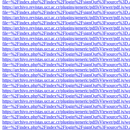
file=%2Findex.php%2Findex%2Flogin%2FsignOut%3Fsource%3D.ame
https://archivo.revistas.ucr.ac.cr/plugins/generic/pdfJsViewer/pdf.js/
file=%2Findex.php%2Findex%2Flogin%2FsignOut%3Fsource%3D.ame
https://archivo.revistas.ucr.ac.cr/plugins/generic/pdfJsViewer/pdf.js/
file=%2Findex.php%2Findex%2Flogin%2FsignOut%3Fsource%3D.ame
https://archivo.revistas.ucr.ac.cr/plugins/generic/pdfJsViewer/pdf.js/
file=%2Findex.php%2Findex%2Flogin%2FsignOut%3Fsource%3D.ame
https://archivo.revistas.ucr.ac.cr/plugins/generic/pdfJsViewer/pdf.js/
file=%2Findex.php%2Findex%2Flogin%2FsignOut%3Fsource%3D.ame
https://archivo.revistas.ucr.ac.cr/plugins/generic/pdfJsViewer/pdf.js/
file=%2Findex.php%2Findex%2Flogin%2FsignOut%3Fsource%3D.ame
https://archivo.revistas.ucr.ac.cr/plugins/generic/pdfJsViewer/pdf.js/
file=%2Findex.php%2Findex%2Flogin%2FsignOut%3Fsource%3D.ame
https://archivo.revistas.ucr.ac.cr/plugins/generic/pdfJsViewer/pdf.js/
file=%2Findex.php%2Findex%2Flogin%2FsignOut%3Fsource%3D.ame
https://archivo.revistas.ucr.ac.cr/plugins/generic/pdfJsViewer/pdf.js/
file=%2Findex.php%2Findex%2Flogin%2FsignOut%3Fsource%3D.ame
https://archivo.revistas.ucr.ac.cr/plugins/generic/pdfJsViewer/pdf.js/
file=%2Findex.php%2Findex%2Flogin%2FsignOut%3Fsource%3D.ame
https://archivo.revistas.ucr.ac.cr/plugins/generic/pdfJsViewer/pdf.js/
file=%2Findex.php%2Findex%2Flogin%2FsignOut%3Fsource%3D.ame
https://archivo.revistas.ucr.ac.cr/plugins/generic/pdfJsViewer/pdf.js/
file=%2Findex.php%2Findex%2Flogin%2FsignOut%3Fsource%3D.ame
https://archivo.revistas.ucr.ac.cr/plugins/generic/pdfJsViewer/pdf.js/
file=%2Findex.php%2Findex%2Flogin%2FsignOut%3Fsource%3D.ame