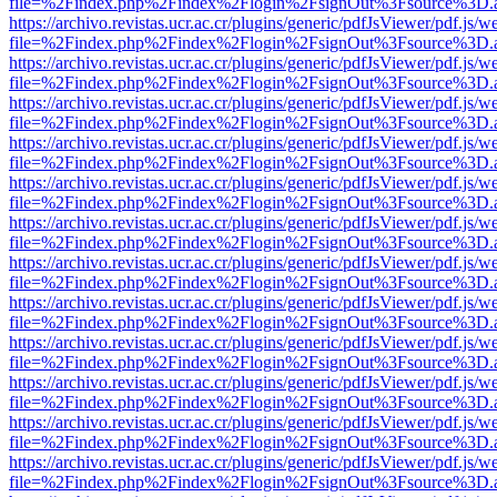
file=%2Findex.php%2Findex%2Flogin%2FsignOut%3Fsource%3D.ame
https://archivo.revistas.ucr.ac.cr/plugins/generic/pdfJsViewer/pdf.js/
file=%2Findex.php%2Findex%2Flogin%2FsignOut%3Fsource%3D.ame
https://archivo.revistas.ucr.ac.cr/plugins/generic/pdfJsViewer/pdf.js/
file=%2Findex.php%2Findex%2Flogin%2FsignOut%3Fsource%3D.ame
https://archivo.revistas.ucr.ac.cr/plugins/generic/pdfJsViewer/pdf.js/
file=%2Findex.php%2Findex%2Flogin%2FsignOut%3Fsource%3D.ame
https://archivo.revistas.ucr.ac.cr/plugins/generic/pdfJsViewer/pdf.js/
file=%2Findex.php%2Findex%2Flogin%2FsignOut%3Fsource%3D.ame
https://archivo.revistas.ucr.ac.cr/plugins/generic/pdfJsViewer/pdf.js/
file=%2Findex.php%2Findex%2Flogin%2FsignOut%3Fsource%3D.ame
https://archivo.revistas.ucr.ac.cr/plugins/generic/pdfJsViewer/pdf.js/
file=%2Findex.php%2Findex%2Flogin%2FsignOut%3Fsource%3D.ame
https://archivo.revistas.ucr.ac.cr/plugins/generic/pdfJsViewer/pdf.js/
file=%2Findex.php%2Findex%2Flogin%2FsignOut%3Fsource%3D.ame
https://archivo.revistas.ucr.ac.cr/plugins/generic/pdfJsViewer/pdf.js/
file=%2Findex.php%2Findex%2Flogin%2FsignOut%3Fsource%3D.ame
https://archivo.revistas.ucr.ac.cr/plugins/generic/pdfJsViewer/pdf.js/
file=%2Findex.php%2Findex%2Flogin%2FsignOut%3Fsource%3D.ame
https://archivo.revistas.ucr.ac.cr/plugins/generic/pdfJsViewer/pdf.js/
file=%2Findex.php%2Findex%2Flogin%2FsignOut%3Fsource%3D.ame
https://archivo.revistas.ucr.ac.cr/plugins/generic/pdfJsViewer/pdf.js/
file=%2Findex.php%2Findex%2Flogin%2FsignOut%3Fsource%3D.ame
https://archivo.revistas.ucr.ac.cr/plugins/generic/pdfJsViewer/pdf.js/
file=%2Findex.php%2Findex%2Flogin%2FsignOut%3Fsource%3D.ame