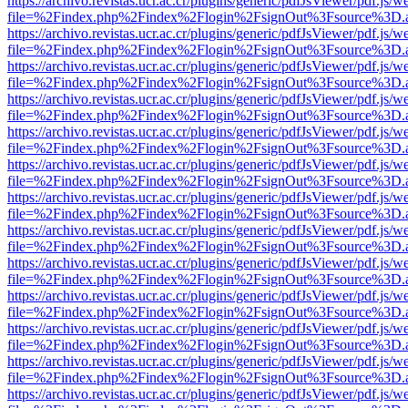
https://archivo.revistas.ucr.ac.cr/plugins/generic/pdfJsViewer/pdf.js/
file=%2Findex.php%2Findex%2Flogin%2FsignOut%3Fsource%3D.ame
https://archivo.revistas.ucr.ac.cr/plugins/generic/pdfJsViewer/pdf.js/
file=%2Findex.php%2Findex%2Flogin%2FsignOut%3Fsource%3D.ame
https://archivo.revistas.ucr.ac.cr/plugins/generic/pdfJsViewer/pdf.js/
file=%2Findex.php%2Findex%2Flogin%2FsignOut%3Fsource%3D.ame
https://archivo.revistas.ucr.ac.cr/plugins/generic/pdfJsViewer/pdf.js/
file=%2Findex.php%2Findex%2Flogin%2FsignOut%3Fsource%3D.ame
https://archivo.revistas.ucr.ac.cr/plugins/generic/pdfJsViewer/pdf.js/
file=%2Findex.php%2Findex%2Flogin%2FsignOut%3Fsource%3D.ame
https://archivo.revistas.ucr.ac.cr/plugins/generic/pdfJsViewer/pdf.js/
file=%2Findex.php%2Findex%2Flogin%2FsignOut%3Fsource%3D.ame
https://archivo.revistas.ucr.ac.cr/plugins/generic/pdfJsViewer/pdf.js/
file=%2Findex.php%2Findex%2Flogin%2FsignOut%3Fsource%3D.ame
https://archivo.revistas.ucr.ac.cr/plugins/generic/pdfJsViewer/pdf.js/
file=%2Findex.php%2Findex%2Flogin%2FsignOut%3Fsource%3D.ame
https://archivo.revistas.ucr.ac.cr/plugins/generic/pdfJsViewer/pdf.js/
file=%2Findex.php%2Findex%2Flogin%2FsignOut%3Fsource%3D.ame
https://archivo.revistas.ucr.ac.cr/plugins/generic/pdfJsViewer/pdf.js/
file=%2Findex.php%2Findex%2Flogin%2FsignOut%3Fsource%3D.ame
https://archivo.revistas.ucr.ac.cr/plugins/generic/pdfJsViewer/pdf.js/
file=%2Findex.php%2Findex%2Flogin%2FsignOut%3Fsource%3D.ame
https://archivo.revistas.ucr.ac.cr/plugins/generic/pdfJsViewer/pdf.js/
file=%2Findex.php%2Findex%2Flogin%2FsignOut%3Fsource%3D.ame
https://archivo.revistas.ucr.ac.cr/plugins/generic/pdfJsViewer/pdf.js/