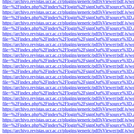
https://archivo.revistas.ucr.ac.cr/plugins/generic/pdfJsViewer/pdf.js/
file=%2Findex.php%2Findex%2Flogin%2FsignOut%3Fsource%3D.ame
https://archivo.revistas.ucr.ac.cr/plugins/generic/pdfJsViewer/pdf.js/
file=%2Findex.php%2Findex%2Flogin%2FsignOut%3Fsource%3D.ame
https://archivo.revistas.ucr.ac.cr/plugins/generic/pdfJsViewer/pdf.js/
file=%2Findex.php%2Findex%2Flogin%2FsignOut%3Fsource%3D.ame
https://archivo.revistas.ucr.ac.cr/plugins/generic/pdfJsViewer/pdf.js/
file=%2Findex.php%2Findex%2Flogin%2FsignOut%3Fsource%3D.ame
https://archivo.revistas.ucr.ac.cr/plugins/generic/pdfJsViewer/pdf.js/
file=%2Findex.php%2Findex%2Flogin%2FsignOut%3Fsource%3D.ame
https://archivo.revistas.ucr.ac.cr/plugins/generic/pdfJsViewer/pdf.js/
file=%2Findex.php%2Findex%2Flogin%2FsignOut%3Fsource%3D.ame
https://archivo.revistas.ucr.ac.cr/plugins/generic/pdfJsViewer/pdf.js/
file=%2Findex.php%2Findex%2Flogin%2FsignOut%3Fsource%3D.ame
https://archivo.revistas.ucr.ac.cr/plugins/generic/pdfJsViewer/pdf.js/
file=%2Findex.php%2Findex%2Flogin%2FsignOut%3Fsource%3D.ame
https://archivo.revistas.ucr.ac.cr/plugins/generic/pdfJsViewer/pdf.js/
file=%2Findex.php%2Findex%2Flogin%2FsignOut%3Fsource%3D.ame
https://archivo.revistas.ucr.ac.cr/plugins/generic/pdfJsViewer/pdf.js/
file=%2Findex.php%2Findex%2Flogin%2FsignOut%3Fsource%3D.ame
https://archivo.revistas.ucr.ac.cr/plugins/generic/pdfJsViewer/pdf.js/
file=%2Findex.php%2Findex%2Flogin%2FsignOut%3Fsource%3D.ame
https://archivo.revistas.ucr.ac.cr/plugins/generic/pdfJsViewer/pdf.js/
file=%2Findex.php%2Findex%2Flogin%2FsignOut%3Fsource%3D.ame
https://archivo.revistas.ucr.ac.cr/plugins/generic/pdfJsViewer/pdf.js/