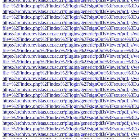
https://archivo.revistas.ucr.ac.cr/plugins/generic/pdfJsViewer/pdf.js/
file=%2Findex.php%2Findex%2Flogin%2FsignOut%3Fsource%3D.ame
https://archivo.revistas.ucr.ac.cr/plugins/generic/pdfJsViewer/pdf.js/
file=%2Findex.php%2Findex%2Flogin%2FsignOut%3Fsource%3D.ame
https://archivo.revistas.ucr.ac.cr/plugins/generic/pdfJsViewer/pdf.js/
file=%2Findex.php%2Findex%2Flogin%2FsignOut%3Fsource%3D.ame
https://archivo.revistas.ucr.ac.cr/plugins/generic/pdfJsViewer/pdf.js/
file=%2Findex.php%2Findex%2Flogin%2FsignOut%3Fsource%3D.ame
https://archivo.revistas.ucr.ac.cr/plugins/generic/pdfJsViewer/pdf.js/
file=%2Findex.php%2Findex%2Flogin%2FsignOut%3Fsource%3D.ame
https://archivo.revistas.ucr.ac.cr/plugins/generic/pdfJsViewer/pdf.js/
file=%2Findex.php%2Findex%2Flogin%2FsignOut%3Fsource%3D.ame
https://archivo.revistas.ucr.ac.cr/plugins/generic/pdfJsViewer/pdf.js/
file=%2Findex.php%2Findex%2Flogin%2FsignOut%3Fsource%3D.ame
https://archivo.revistas.ucr.ac.cr/plugins/generic/pdfJsViewer/pdf.js/
file=%2Findex.php%2Findex%2Flogin%2FsignOut%3Fsource%3D.ame
https://archivo.revistas.ucr.ac.cr/plugins/generic/pdfJsViewer/pdf.js/
file=%2Findex.php%2Findex%2Flogin%2FsignOut%3Fsource%3D.ame
https://archivo.revistas.ucr.ac.cr/plugins/generic/pdfJsViewer/pdf.js/
file=%2Findex.php%2Findex%2Flogin%2FsignOut%3Fsource%3D.ame
https://archivo.revistas.ucr.ac.cr/plugins/generic/pdfJsViewer/pdf.js/
file=%2Findex.php%2Findex%2Flogin%2FsignOut%3Fsource%3D.ame
https://archivo.revistas.ucr.ac.cr/plugins/generic/pdfJsViewer/pdf.js/
file=%2Findex.php%2Findex%2Flogin%2FsignOut%3Fsource%3D.ame
https://archivo.revistas.ucr.ac.cr/plugins/generic/pdfJsViewer/pdf.js/