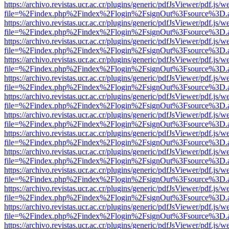
https://archivo.revistas.ucr.ac.cr/plugins/generic/pdfJsViewer/pdf.js/
file=%2Findex.php%2Findex%2Flogin%2FsignOut%3Fsource%3D.ame
https://archivo.revistas.ucr.ac.cr/plugins/generic/pdfJsViewer/pdf.js/
file=%2Findex.php%2Findex%2Flogin%2FsignOut%3Fsource%3D.ame
https://archivo.revistas.ucr.ac.cr/plugins/generic/pdfJsViewer/pdf.js/
file=%2Findex.php%2Findex%2Flogin%2FsignOut%3Fsource%3D.ame
https://archivo.revistas.ucr.ac.cr/plugins/generic/pdfJsViewer/pdf.js/
file=%2Findex.php%2Findex%2Flogin%2FsignOut%3Fsource%3D.ame
https://archivo.revistas.ucr.ac.cr/plugins/generic/pdfJsViewer/pdf.js/
file=%2Findex.php%2Findex%2Flogin%2FsignOut%3Fsource%3D.ame
https://archivo.revistas.ucr.ac.cr/plugins/generic/pdfJsViewer/pdf.js/
file=%2Findex.php%2Findex%2Flogin%2FsignOut%3Fsource%3D.ame
https://archivo.revistas.ucr.ac.cr/plugins/generic/pdfJsViewer/pdf.js/
file=%2Findex.php%2Findex%2Flogin%2FsignOut%3Fsource%3D.ame
https://archivo.revistas.ucr.ac.cr/plugins/generic/pdfJsViewer/pdf.js/
file=%2Findex.php%2Findex%2Flogin%2FsignOut%3Fsource%3D.ame
https://archivo.revistas.ucr.ac.cr/plugins/generic/pdfJsViewer/pdf.js/
file=%2Findex.php%2Findex%2Flogin%2FsignOut%3Fsource%3D.ame
https://archivo.revistas.ucr.ac.cr/plugins/generic/pdfJsViewer/pdf.js/
file=%2Findex.php%2Findex%2Flogin%2FsignOut%3Fsource%3D.ame
https://archivo.revistas.ucr.ac.cr/plugins/generic/pdfJsViewer/pdf.js/
file=%2Findex.php%2Findex%2Flogin%2FsignOut%3Fsource%3D.ame
https://archivo.revistas.ucr.ac.cr/plugins/generic/pdfJsViewer/pdf.js/
file=%2Findex.php%2Findex%2Flogin%2FsignOut%3Fsource%3D.ame
https://archivo.revistas.ucr.ac.cr/plugins/generic/pdfJsViewer/pdf.js/