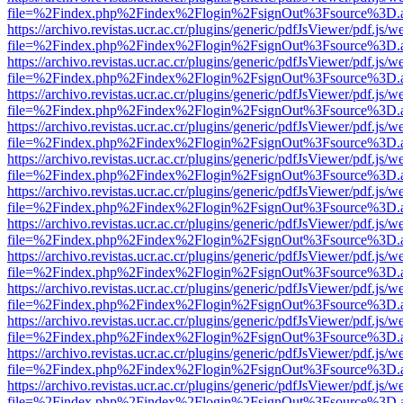
file=%2Findex.php%2Findex%2Flogin%2FsignOut%3Fsource%3D.ame
https://archivo.revistas.ucr.ac.cr/plugins/generic/pdfJsViewer/pdf.js/
file=%2Findex.php%2Findex%2Flogin%2FsignOut%3Fsource%3D.ame
https://archivo.revistas.ucr.ac.cr/plugins/generic/pdfJsViewer/pdf.js/
file=%2Findex.php%2Findex%2Flogin%2FsignOut%3Fsource%3D.ame
https://archivo.revistas.ucr.ac.cr/plugins/generic/pdfJsViewer/pdf.js/
file=%2Findex.php%2Findex%2Flogin%2FsignOut%3Fsource%3D.ame
https://archivo.revistas.ucr.ac.cr/plugins/generic/pdfJsViewer/pdf.js/
file=%2Findex.php%2Findex%2Flogin%2FsignOut%3Fsource%3D.ame
https://archivo.revistas.ucr.ac.cr/plugins/generic/pdfJsViewer/pdf.js/
file=%2Findex.php%2Findex%2Flogin%2FsignOut%3Fsource%3D.ame
https://archivo.revistas.ucr.ac.cr/plugins/generic/pdfJsViewer/pdf.js/
file=%2Findex.php%2Findex%2Flogin%2FsignOut%3Fsource%3D.ame
https://archivo.revistas.ucr.ac.cr/plugins/generic/pdfJsViewer/pdf.js/
file=%2Findex.php%2Findex%2Flogin%2FsignOut%3Fsource%3D.ame
https://archivo.revistas.ucr.ac.cr/plugins/generic/pdfJsViewer/pdf.js/
file=%2Findex.php%2Findex%2Flogin%2FsignOut%3Fsource%3D.ame
https://archivo.revistas.ucr.ac.cr/plugins/generic/pdfJsViewer/pdf.js/
file=%2Findex.php%2Findex%2Flogin%2FsignOut%3Fsource%3D.ame
https://archivo.revistas.ucr.ac.cr/plugins/generic/pdfJsViewer/pdf.js/
file=%2Findex.php%2Findex%2Flogin%2FsignOut%3Fsource%3D.ame
https://archivo.revistas.ucr.ac.cr/plugins/generic/pdfJsViewer/pdf.js/
file=%2Findex.php%2Findex%2Flogin%2FsignOut%3Fsource%3D.ame
https://archivo.revistas.ucr.ac.cr/plugins/generic/pdfJsViewer/pdf.js/
file=%2Findex.php%2Findex%2Flogin%2FsignOut%3Fsource%3D.ame