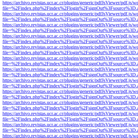
https://archivo.revistas.ucr.ac.cr/plugins/generic/pdfJsViewer/pdf.js/
file=%2Findex.php%2Findex%2Flogin%2FsignOut%3Fsource%3D.ame
https://archivo.revistas.ucr.ac.cr/plugins/generic/pdfJsViewer/pdf.js/
file=%2Findex.php%2Findex%2Flogin%2FsignOut%3Fsource%3D.ame
https://archivo.revistas.ucr.ac.cr/plugins/generic/pdfJsViewer/pdf.js/
file=%2Findex.php%2Findex%2Flogin%2FsignOut%3Fsource%3D.ame
https://archivo.revistas.ucr.ac.cr/plugins/generic/pdfJsViewer/pdf.js/
file=%2Findex.php%2Findex%2Flogin%2FsignOut%3Fsource%3D.ame
https://archivo.revistas.ucr.ac.cr/plugins/generic/pdfJsViewer/pdf.js/
file=%2Findex.php%2Findex%2Flogin%2FsignOut%3Fsource%3D.ame
https://archivo.revistas.ucr.ac.cr/plugins/generic/pdfJsViewer/pdf.js/
file=%2Findex.php%2Findex%2Flogin%2FsignOut%3Fsource%3D.ame
https://archivo.revistas.ucr.ac.cr/plugins/generic/pdfJsViewer/pdf.js/
file=%2Findex.php%2Findex%2Flogin%2FsignOut%3Fsource%3D.ame
https://archivo.revistas.ucr.ac.cr/plugins/generic/pdfJsViewer/pdf.js/
file=%2Findex.php%2Findex%2Flogin%2FsignOut%3Fsource%3D.ame
https://archivo.revistas.ucr.ac.cr/plugins/generic/pdfJsViewer/pdf.js/
file=%2Findex.php%2Findex%2Flogin%2FsignOut%3Fsource%3D.ame
https://archivo.revistas.ucr.ac.cr/plugins/generic/pdfJsViewer/pdf.js/
file=%2Findex.php%2Findex%2Flogin%2FsignOut%3Fsource%3D.ame
https://archivo.revistas.ucr.ac.cr/plugins/generic/pdfJsViewer/pdf.js/
file=%2Findex.php%2Findex%2Flogin%2FsignOut%3Fsource%3D.ame
https://archivo.revistas.ucr.ac.cr/plugins/generic/pdfJsViewer/pdf.js/
file=%2Findex.php%2Findex%2Flogin%2FsignOut%3Fsource%3D.ame
https://archivo.revistas.ucr.ac.cr/plugins/generic/pdfJsViewer/pdf.js/