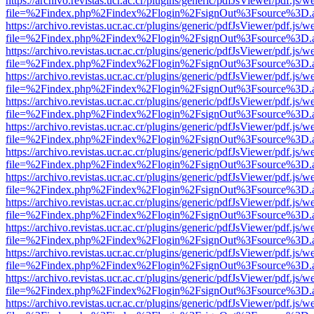
https://archivo.revistas.ucr.ac.cr/plugins/generic/pdfJsViewer/pdf.js/
file=%2Findex.php%2Findex%2Flogin%2FsignOut%3Fsource%3D.ame
https://archivo.revistas.ucr.ac.cr/plugins/generic/pdfJsViewer/pdf.js/
file=%2Findex.php%2Findex%2Flogin%2FsignOut%3Fsource%3D.ame
https://archivo.revistas.ucr.ac.cr/plugins/generic/pdfJsViewer/pdf.js/
file=%2Findex.php%2Findex%2Flogin%2FsignOut%3Fsource%3D.ame
https://archivo.revistas.ucr.ac.cr/plugins/generic/pdfJsViewer/pdf.js/
file=%2Findex.php%2Findex%2Flogin%2FsignOut%3Fsource%3D.ame
https://archivo.revistas.ucr.ac.cr/plugins/generic/pdfJsViewer/pdf.js/
file=%2Findex.php%2Findex%2Flogin%2FsignOut%3Fsource%3D.ame
https://archivo.revistas.ucr.ac.cr/plugins/generic/pdfJsViewer/pdf.js/
file=%2Findex.php%2Findex%2Flogin%2FsignOut%3Fsource%3D.ame
https://archivo.revistas.ucr.ac.cr/plugins/generic/pdfJsViewer/pdf.js/
file=%2Findex.php%2Findex%2Flogin%2FsignOut%3Fsource%3D.ame
https://archivo.revistas.ucr.ac.cr/plugins/generic/pdfJsViewer/pdf.js/
file=%2Findex.php%2Findex%2Flogin%2FsignOut%3Fsource%3D.ame
https://archivo.revistas.ucr.ac.cr/plugins/generic/pdfJsViewer/pdf.js/
file=%2Findex.php%2Findex%2Flogin%2FsignOut%3Fsource%3D.ame
https://archivo.revistas.ucr.ac.cr/plugins/generic/pdfJsViewer/pdf.js/
file=%2Findex.php%2Findex%2Flogin%2FsignOut%3Fsource%3D.ame
https://archivo.revistas.ucr.ac.cr/plugins/generic/pdfJsViewer/pdf.js/
file=%2Findex.php%2Findex%2Flogin%2FsignOut%3Fsource%3D.ame
https://archivo.revistas.ucr.ac.cr/plugins/generic/pdfJsViewer/pdf.js/
file=%2Findex.php%2Findex%2Flogin%2FsignOut%3Fsource%3D.ame
https://archivo.revistas.ucr.ac.cr/plugins/generic/pdfJsViewer/pdf.js/