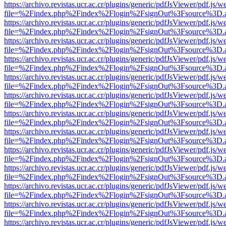
https://archivo.revistas.ucr.ac.cr/plugins/generic/pdfJsViewer/pdf.js/
file=%2Findex.php%2Findex%2Flogin%2FsignOut%3Fsource%3D.ame
https://archivo.revistas.ucr.ac.cr/plugins/generic/pdfJsViewer/pdf.js/
file=%2Findex.php%2Findex%2Flogin%2FsignOut%3Fsource%3D.ame
https://archivo.revistas.ucr.ac.cr/plugins/generic/pdfJsViewer/pdf.js/
file=%2Findex.php%2Findex%2Flogin%2FsignOut%3Fsource%3D.ame
https://archivo.revistas.ucr.ac.cr/plugins/generic/pdfJsViewer/pdf.js/
file=%2Findex.php%2Findex%2Flogin%2FsignOut%3Fsource%3D.ame
https://archivo.revistas.ucr.ac.cr/plugins/generic/pdfJsViewer/pdf.js/
file=%2Findex.php%2Findex%2Flogin%2FsignOut%3Fsource%3D.ame
https://archivo.revistas.ucr.ac.cr/plugins/generic/pdfJsViewer/pdf.js/
file=%2Findex.php%2Findex%2Flogin%2FsignOut%3Fsource%3D.ame
https://archivo.revistas.ucr.ac.cr/plugins/generic/pdfJsViewer/pdf.js/
file=%2Findex.php%2Findex%2Flogin%2FsignOut%3Fsource%3D.ame
https://archivo.revistas.ucr.ac.cr/plugins/generic/pdfJsViewer/pdf.js/
file=%2Findex.php%2Findex%2Flogin%2FsignOut%3Fsource%3D.ame
https://archivo.revistas.ucr.ac.cr/plugins/generic/pdfJsViewer/pdf.js/
file=%2Findex.php%2Findex%2Flogin%2FsignOut%3Fsource%3D.ame
https://archivo.revistas.ucr.ac.cr/plugins/generic/pdfJsViewer/pdf.js/
file=%2Findex.php%2Findex%2Flogin%2FsignOut%3Fsource%3D.ame
https://archivo.revistas.ucr.ac.cr/plugins/generic/pdfJsViewer/pdf.js/
file=%2Findex.php%2Findex%2Flogin%2FsignOut%3Fsource%3D.ame
https://archivo.revistas.ucr.ac.cr/plugins/generic/pdfJsViewer/pdf.js/
file=%2Findex.php%2Findex%2Flogin%2FsignOut%3Fsource%3D.ame
https://archivo.revistas.ucr.ac.cr/plugins/generic/pdfJsViewer/pdf.js/