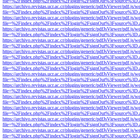
file=%2Findex.php%2Findex%2Flogin%2FsignOut%3Fsource%3D.ame
https://archivo.revistas.ucr.ac.cr/plugins/generic/pdfJsViewer/pdf.js/
file=%2Findex.php%2Findex%2Flogin%2FsignOut%3Fsource%3D.ame
https://archivo.revistas.ucr.ac.cr/plugins/generic/pdfJsViewer/pdf.js/
file=%2Findex.php%2Findex%2Flogin%2FsignOut%3Fsource%3D.ame
https://archivo.revistas.ucr.ac.cr/plugins/generic/pdfJsViewer/pdf.js/
file=%2Findex.php%2Findex%2Flogin%2FsignOut%3Fsource%3D.ame
https://archivo.revistas.ucr.ac.cr/plugins/generic/pdfJsViewer/pdf.js/
file=%2Findex.php%2Findex%2Flogin%2FsignOut%3Fsource%3D.ame
https://archivo.revistas.ucr.ac.cr/plugins/generic/pdfJsViewer/pdf.js/
file=%2Findex.php%2Findex%2Flogin%2FsignOut%3Fsource%3D.ame
https://archivo.revistas.ucr.ac.cr/plugins/generic/pdfJsViewer/pdf.js/
file=%2Findex.php%2Findex%2Flogin%2FsignOut%3Fsource%3D.ame
https://archivo.revistas.ucr.ac.cr/plugins/generic/pdfJsViewer/pdf.js/
file=%2Findex.php%2Findex%2Flogin%2FsignOut%3Fsource%3D.ame
https://archivo.revistas.ucr.ac.cr/plugins/generic/pdfJsViewer/pdf.js/
file=%2Findex.php%2Findex%2Flogin%2FsignOut%3Fsource%3D.ame
https://archivo.revistas.ucr.ac.cr/plugins/generic/pdfJsViewer/pdf.js/
file=%2Findex.php%2Findex%2Flogin%2FsignOut%3Fsource%3D.ame
https://archivo.revistas.ucr.ac.cr/plugins/generic/pdfJsViewer/pdf.js/
file=%2Findex.php%2Findex%2Flogin%2FsignOut%3Fsource%3D.ame
https://archivo.revistas.ucr.ac.cr/plugins/generic/pdfJsViewer/pdf.js/
file=%2Findex.php%2Findex%2Flogin%2FsignOut%3Fsource%3D.ame
https://archivo.revistas.ucr.ac.cr/plugins/generic/pdfJsViewer/pdf.js/
file=%2Findex.php%2Findex%2Flogin%2FsignOut%3Fsource%3D.ame