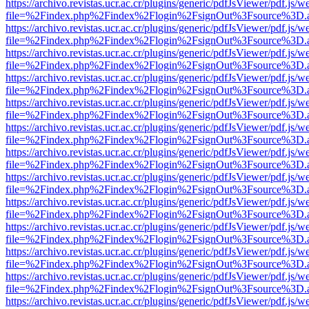
https://archivo.revistas.ucr.ac.cr/plugins/generic/pdfJsViewer/pdf.js/
file=%2Findex.php%2Findex%2Flogin%2FsignOut%3Fsource%3D.ame
https://archivo.revistas.ucr.ac.cr/plugins/generic/pdfJsViewer/pdf.js/
file=%2Findex.php%2Findex%2Flogin%2FsignOut%3Fsource%3D.ame
https://archivo.revistas.ucr.ac.cr/plugins/generic/pdfJsViewer/pdf.js/
file=%2Findex.php%2Findex%2Flogin%2FsignOut%3Fsource%3D.ame
https://archivo.revistas.ucr.ac.cr/plugins/generic/pdfJsViewer/pdf.js/
file=%2Findex.php%2Findex%2Flogin%2FsignOut%3Fsource%3D.ame
https://archivo.revistas.ucr.ac.cr/plugins/generic/pdfJsViewer/pdf.js/
file=%2Findex.php%2Findex%2Flogin%2FsignOut%3Fsource%3D.ame
https://archivo.revistas.ucr.ac.cr/plugins/generic/pdfJsViewer/pdf.js/
file=%2Findex.php%2Findex%2Flogin%2FsignOut%3Fsource%3D.ame
https://archivo.revistas.ucr.ac.cr/plugins/generic/pdfJsViewer/pdf.js/
file=%2Findex.php%2Findex%2Flogin%2FsignOut%3Fsource%3D.ame
https://archivo.revistas.ucr.ac.cr/plugins/generic/pdfJsViewer/pdf.js/
file=%2Findex.php%2Findex%2Flogin%2FsignOut%3Fsource%3D.ame
https://archivo.revistas.ucr.ac.cr/plugins/generic/pdfJsViewer/pdf.js/
file=%2Findex.php%2Findex%2Flogin%2FsignOut%3Fsource%3D.ame
https://archivo.revistas.ucr.ac.cr/plugins/generic/pdfJsViewer/pdf.js/
file=%2Findex.php%2Findex%2Flogin%2FsignOut%3Fsource%3D.ame
https://archivo.revistas.ucr.ac.cr/plugins/generic/pdfJsViewer/pdf.js/
file=%2Findex.php%2Findex%2Flogin%2FsignOut%3Fsource%3D.ame
https://archivo.revistas.ucr.ac.cr/plugins/generic/pdfJsViewer/pdf.js/
file=%2Findex.php%2Findex%2Flogin%2FsignOut%3Fsource%3D.ame
https://archivo.revistas.ucr.ac.cr/plugins/generic/pdfJsViewer/pdf.js/