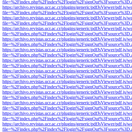
file=%2Findex.php%2Findex%2Flogin%2FsignOut%3Fsource%3D.ame
https://archivo.revistas.ucr.ac.cr/plugins/generic/pdfJsViewer/pdf.js/
file=%2Findex.php%2Findex%2Flogin%2FsignOut%3Fsource%3D.ame
https://archivo.revistas.ucr.ac.cr/plugins/generic/pdfJsViewer/pdf.js/
file=%2Findex.php%2Findex%2Flogin%2FsignOut%3Fsource%3D.ame
https://archivo.revistas.ucr.ac.cr/plugins/generic/pdfJsViewer/pdf.js/
file=%2Findex.php%2Findex%2Flogin%2FsignOut%3Fsource%3D.ame
https://archivo.revistas.ucr.ac.cr/plugins/generic/pdfJsViewer/pdf.js/
file=%2Findex.php%2Findex%2Flogin%2FsignOut%3Fsource%3D.ame
https://archivo.revistas.ucr.ac.cr/plugins/generic/pdfJsViewer/pdf.js/
file=%2Findex.php%2Findex%2Flogin%2FsignOut%3Fsource%3D.ame
https://archivo.revistas.ucr.ac.cr/plugins/generic/pdfJsViewer/pdf.js/
file=%2Findex.php%2Findex%2Flogin%2FsignOut%3Fsource%3D.ame
https://archivo.revistas.ucr.ac.cr/plugins/generic/pdfJsViewer/pdf.js/
file=%2Findex.php%2Findex%2Flogin%2FsignOut%3Fsource%3D.ame
https://archivo.revistas.ucr.ac.cr/plugins/generic/pdfJsViewer/pdf.js/
file=%2Findex.php%2Findex%2Flogin%2FsignOut%3Fsource%3D.ame
https://archivo.revistas.ucr.ac.cr/plugins/generic/pdfJsViewer/pdf.js/
file=%2Findex.php%2Findex%2Flogin%2FsignOut%3Fsource%3D.ame
https://archivo.revistas.ucr.ac.cr/plugins/generic/pdfJsViewer/pdf.js/
file=%2Findex.php%2Findex%2Flogin%2FsignOut%3Fsource%3D.ame
https://archivo.revistas.ucr.ac.cr/plugins/generic/pdfJsViewer/pdf.js/
file=%2Findex.php%2Findex%2Flogin%2FsignOut%3Fsource%3D.ame
https://archivo.revistas.ucr.ac.cr/plugins/generic/pdfJsViewer/pdf.js/
file=%2Findex.php%2Findex%2Flogin%2FsignOut%3Fsource%3D.ame