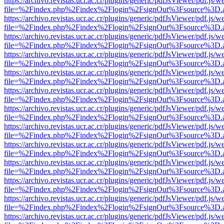
https://archivo.revistas.ucr.ac.cr/plugins/generic/pdfJsViewer/pdf.js/
file=%2Findex.php%2Findex%2Flogin%2FsignOut%3Fsource%3D.ame
https://archivo.revistas.ucr.ac.cr/plugins/generic/pdfJsViewer/pdf.js/
file=%2Findex.php%2Findex%2Flogin%2FsignOut%3Fsource%3D.ame
https://archivo.revistas.ucr.ac.cr/plugins/generic/pdfJsViewer/pdf.js/
file=%2Findex.php%2Findex%2Flogin%2FsignOut%3Fsource%3D.ame
https://archivo.revistas.ucr.ac.cr/plugins/generic/pdfJsViewer/pdf.js/
file=%2Findex.php%2Findex%2Flogin%2FsignOut%3Fsource%3D.ame
https://archivo.revistas.ucr.ac.cr/plugins/generic/pdfJsViewer/pdf.js/
file=%2Findex.php%2Findex%2Flogin%2FsignOut%3Fsource%3D.ame
https://archivo.revistas.ucr.ac.cr/plugins/generic/pdfJsViewer/pdf.js/
file=%2Findex.php%2Findex%2Flogin%2FsignOut%3Fsource%3D.ame
https://archivo.revistas.ucr.ac.cr/plugins/generic/pdfJsViewer/pdf.js/
file=%2Findex.php%2Findex%2Flogin%2FsignOut%3Fsource%3D.ame
https://archivo.revistas.ucr.ac.cr/plugins/generic/pdfJsViewer/pdf.js/
file=%2Findex.php%2Findex%2Flogin%2FsignOut%3Fsource%3D.ame
https://archivo.revistas.ucr.ac.cr/plugins/generic/pdfJsViewer/pdf.js/
file=%2Findex.php%2Findex%2Flogin%2FsignOut%3Fsource%3D.ame
https://archivo.revistas.ucr.ac.cr/plugins/generic/pdfJsViewer/pdf.js/
file=%2Findex.php%2Findex%2Flogin%2FsignOut%3Fsource%3D.ame
https://archivo.revistas.ucr.ac.cr/plugins/generic/pdfJsViewer/pdf.js/
file=%2Findex.php%2Findex%2Flogin%2FsignOut%3Fsource%3D.ame
https://archivo.revistas.ucr.ac.cr/plugins/generic/pdfJsViewer/pdf.js/
file=%2Findex.php%2Findex%2Flogin%2FsignOut%3Fsource%3D.ame
https://archivo.revistas.ucr.ac.cr/plugins/generic/pdfJsViewer/pdf.js/