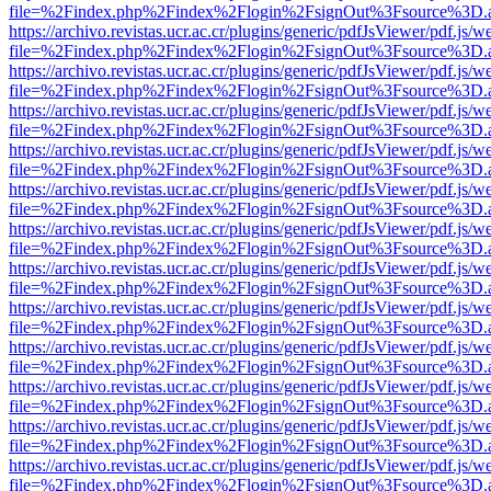
file=%2Findex.php%2Findex%2Flogin%2FsignOut%3Fsource%3D.ame
https://archivo.revistas.ucr.ac.cr/plugins/generic/pdfJsViewer/pdf.js/
file=%2Findex.php%2Findex%2Flogin%2FsignOut%3Fsource%3D.ame
https://archivo.revistas.ucr.ac.cr/plugins/generic/pdfJsViewer/pdf.js/
file=%2Findex.php%2Findex%2Flogin%2FsignOut%3Fsource%3D.ame
https://archivo.revistas.ucr.ac.cr/plugins/generic/pdfJsViewer/pdf.js/
file=%2Findex.php%2Findex%2Flogin%2FsignOut%3Fsource%3D.ame
https://archivo.revistas.ucr.ac.cr/plugins/generic/pdfJsViewer/pdf.js/
file=%2Findex.php%2Findex%2Flogin%2FsignOut%3Fsource%3D.ame
https://archivo.revistas.ucr.ac.cr/plugins/generic/pdfJsViewer/pdf.js/
file=%2Findex.php%2Findex%2Flogin%2FsignOut%3Fsource%3D.ame
https://archivo.revistas.ucr.ac.cr/plugins/generic/pdfJsViewer/pdf.js/
file=%2Findex.php%2Findex%2Flogin%2FsignOut%3Fsource%3D.ame
https://archivo.revistas.ucr.ac.cr/plugins/generic/pdfJsViewer/pdf.js/
file=%2Findex.php%2Findex%2Flogin%2FsignOut%3Fsource%3D.ame
https://archivo.revistas.ucr.ac.cr/plugins/generic/pdfJsViewer/pdf.js/
file=%2Findex.php%2Findex%2Flogin%2FsignOut%3Fsource%3D.ame
https://archivo.revistas.ucr.ac.cr/plugins/generic/pdfJsViewer/pdf.js/
file=%2Findex.php%2Findex%2Flogin%2FsignOut%3Fsource%3D.ame
https://archivo.revistas.ucr.ac.cr/plugins/generic/pdfJsViewer/pdf.js/
file=%2Findex.php%2Findex%2Flogin%2FsignOut%3Fsource%3D.ame
https://archivo.revistas.ucr.ac.cr/plugins/generic/pdfJsViewer/pdf.js/
file=%2Findex.php%2Findex%2Flogin%2FsignOut%3Fsource%3D.ame
https://archivo.revistas.ucr.ac.cr/plugins/generic/pdfJsViewer/pdf.js/
file=%2Findex.php%2Findex%2Flogin%2FsignOut%3Fsource%3D.ame