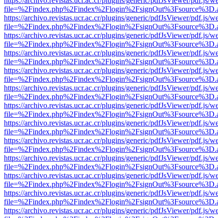
https://archivo.revistas.ucr.ac.cr/plugins/generic/pdfJsViewer/pdf.js/
file=%2Findex.php%2Findex%2Flogin%2FsignOut%3Fsource%3D.ame
https://archivo.revistas.ucr.ac.cr/plugins/generic/pdfJsViewer/pdf.js/
file=%2Findex.php%2Findex%2Flogin%2FsignOut%3Fsource%3D.ame
https://archivo.revistas.ucr.ac.cr/plugins/generic/pdfJsViewer/pdf.js/
file=%2Findex.php%2Findex%2Flogin%2FsignOut%3Fsource%3D.ame
https://archivo.revistas.ucr.ac.cr/plugins/generic/pdfJsViewer/pdf.js/
file=%2Findex.php%2Findex%2Flogin%2FsignOut%3Fsource%3D.ame
https://archivo.revistas.ucr.ac.cr/plugins/generic/pdfJsViewer/pdf.js/
file=%2Findex.php%2Findex%2Flogin%2FsignOut%3Fsource%3D.ame
https://archivo.revistas.ucr.ac.cr/plugins/generic/pdfJsViewer/pdf.js/
file=%2Findex.php%2Findex%2Flogin%2FsignOut%3Fsource%3D.ame
https://archivo.revistas.ucr.ac.cr/plugins/generic/pdfJsViewer/pdf.js/
file=%2Findex.php%2Findex%2Flogin%2FsignOut%3Fsource%3D.ame
https://archivo.revistas.ucr.ac.cr/plugins/generic/pdfJsViewer/pdf.js/
file=%2Findex.php%2Findex%2Flogin%2FsignOut%3Fsource%3D.ame
https://archivo.revistas.ucr.ac.cr/plugins/generic/pdfJsViewer/pdf.js/
file=%2Findex.php%2Findex%2Flogin%2FsignOut%3Fsource%3D.ame
https://archivo.revistas.ucr.ac.cr/plugins/generic/pdfJsViewer/pdf.js/
file=%2Findex.php%2Findex%2Flogin%2FsignOut%3Fsource%3D.ame
https://archivo.revistas.ucr.ac.cr/plugins/generic/pdfJsViewer/pdf.js/
file=%2Findex.php%2Findex%2Flogin%2FsignOut%3Fsource%3D.ame
https://archivo.revistas.ucr.ac.cr/plugins/generic/pdfJsViewer/pdf.js/
file=%2Findex.php%2Findex%2Flogin%2FsignOut%3Fsource%3D.ame
https://archivo.revistas.ucr.ac.cr/plugins/generic/pdfJsViewer/pdf.js/