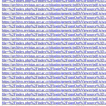
file=%2Findex.php%2Findex%2Flogin%2FsignOut%3Fsource%3D.ame
https://archivo.revistas.ucr.ac.cr/plugins/generic/pdfJsViewer/pdf.js/
file=%2Findex.php%2Findex%2Flogin%2FsignOut%3Fsource%3D.ame
https://archivo.revistas.ucr.ac.cr/plugins/generic/pdfJsViewer/pdf.js/
file=%2Findex.php%2Findex%2Flogin%2FsignOut%3Fsource%3D.ame
https://archivo.revistas.ucr.ac.cr/plugins/generic/pdfJsViewer/pdf.js/
file=%2Findex.php%2Findex%2Flogin%2FsignOut%3Fsource%3D.ame
https://archivo.revistas.ucr.ac.cr/plugins/generic/pdfJsViewer/pdf.js/
file=%2Findex.php%2Findex%2Flogin%2FsignOut%3Fsource%3D.ame
https://archivo.revistas.ucr.ac.cr/plugins/generic/pdfJsViewer/pdf.js/
file=%2Findex.php%2Findex%2Flogin%2FsignOut%3Fsource%3D.ame
https://archivo.revistas.ucr.ac.cr/plugins/generic/pdfJsViewer/pdf.js/
file=%2Findex.php%2Findex%2Flogin%2FsignOut%3Fsource%3D.ame
https://archivo.revistas.ucr.ac.cr/plugins/generic/pdfJsViewer/pdf.js/
file=%2Findex.php%2Findex%2Flogin%2FsignOut%3Fsource%3D.ame
https://archivo.revistas.ucr.ac.cr/plugins/generic/pdfJsViewer/pdf.js/
file=%2Findex.php%2Findex%2Flogin%2FsignOut%3Fsource%3D.ame
https://archivo.revistas.ucr.ac.cr/plugins/generic/pdfJsViewer/pdf.js/
file=%2Findex.php%2Findex%2Flogin%2FsignOut%3Fsource%3D.ame
https://archivo.revistas.ucr.ac.cr/plugins/generic/pdfJsViewer/pdf.js/
file=%2Findex.php%2Findex%2Flogin%2FsignOut%3Fsource%3D.ame
https://archivo.revistas.ucr.ac.cr/plugins/generic/pdfJsViewer/pdf.js/
file=%2Findex.php%2Findex%2Flogin%2FsignOut%3Fsource%3D.ame
https://archivo.revistas.ucr.ac.cr/plugins/generic/pdfJsViewer/pdf.js/
file=%2Findex.php%2Findex%2Flogin%2FsignOut%3Fsource%3D.ame