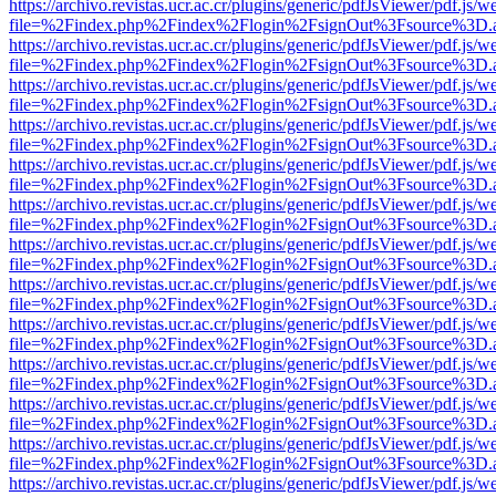
https://archivo.revistas.ucr.ac.cr/plugins/generic/pdfJsViewer/pdf.js/
file=%2Findex.php%2Findex%2Flogin%2FsignOut%3Fsource%3D.ame
https://archivo.revistas.ucr.ac.cr/plugins/generic/pdfJsViewer/pdf.js/
file=%2Findex.php%2Findex%2Flogin%2FsignOut%3Fsource%3D.ame
https://archivo.revistas.ucr.ac.cr/plugins/generic/pdfJsViewer/pdf.js/
file=%2Findex.php%2Findex%2Flogin%2FsignOut%3Fsource%3D.ame
https://archivo.revistas.ucr.ac.cr/plugins/generic/pdfJsViewer/pdf.js/
file=%2Findex.php%2Findex%2Flogin%2FsignOut%3Fsource%3D.ame
https://archivo.revistas.ucr.ac.cr/plugins/generic/pdfJsViewer/pdf.js/
file=%2Findex.php%2Findex%2Flogin%2FsignOut%3Fsource%3D.ame
https://archivo.revistas.ucr.ac.cr/plugins/generic/pdfJsViewer/pdf.js/
file=%2Findex.php%2Findex%2Flogin%2FsignOut%3Fsource%3D.ame
https://archivo.revistas.ucr.ac.cr/plugins/generic/pdfJsViewer/pdf.js/
file=%2Findex.php%2Findex%2Flogin%2FsignOut%3Fsource%3D.ame
https://archivo.revistas.ucr.ac.cr/plugins/generic/pdfJsViewer/pdf.js/
file=%2Findex.php%2Findex%2Flogin%2FsignOut%3Fsource%3D.ame
https://archivo.revistas.ucr.ac.cr/plugins/generic/pdfJsViewer/pdf.js/
file=%2Findex.php%2Findex%2Flogin%2FsignOut%3Fsource%3D.ame
https://archivo.revistas.ucr.ac.cr/plugins/generic/pdfJsViewer/pdf.js/
file=%2Findex.php%2Findex%2Flogin%2FsignOut%3Fsource%3D.ame
https://archivo.revistas.ucr.ac.cr/plugins/generic/pdfJsViewer/pdf.js/
file=%2Findex.php%2Findex%2Flogin%2FsignOut%3Fsource%3D.ame
https://archivo.revistas.ucr.ac.cr/plugins/generic/pdfJsViewer/pdf.js/
file=%2Findex.php%2Findex%2Flogin%2FsignOut%3Fsource%3D.ame
https://archivo.revistas.ucr.ac.cr/plugins/generic/pdfJsViewer/pdf.js/