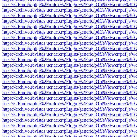
file=%2Findex.php%2Findex%2Flogin%2FsignOut%3Fsource%3D.ame
https://archivo.revistas.ucr.ac.cr/plugins/generic/pdfJsViewer/pdf.js/
file=%2Findex.php%2Findex%2Flogin%2FsignOut%3Fsource%3D.ame
https://archivo.revistas.ucr.ac.cr/plugins/generic/pdfJsViewer/pdf.js/
file=%2Findex.php%2Findex%2Flogin%2FsignOut%3Fsource%3D.ame
https://archivo.revistas.ucr.ac.cr/plugins/generic/pdfJsViewer/pdf.js/
file=%2Findex.php%2Findex%2Flogin%2FsignOut%3Fsource%3D.ame
https://archivo.revistas.ucr.ac.cr/plugins/generic/pdfJsViewer/pdf.js/
file=%2Findex.php%2Findex%2Flogin%2FsignOut%3Fsource%3D.ame
https://archivo.revistas.ucr.ac.cr/plugins/generic/pdfJsViewer/pdf.js/
file=%2Findex.php%2Findex%2Flogin%2FsignOut%3Fsource%3D.ame
https://archivo.revistas.ucr.ac.cr/plugins/generic/pdfJsViewer/pdf.js/
file=%2Findex.php%2Findex%2Flogin%2FsignOut%3Fsource%3D.ame
https://archivo.revistas.ucr.ac.cr/plugins/generic/pdfJsViewer/pdf.js/
file=%2Findex.php%2Findex%2Flogin%2FsignOut%3Fsource%3D.ame
https://archivo.revistas.ucr.ac.cr/plugins/generic/pdfJsViewer/pdf.js/
file=%2Findex.php%2Findex%2Flogin%2FsignOut%3Fsource%3D.ame
https://archivo.revistas.ucr.ac.cr/plugins/generic/pdfJsViewer/pdf.js/
file=%2Findex.php%2Findex%2Flogin%2FsignOut%3Fsource%3D.ame
https://archivo.revistas.ucr.ac.cr/plugins/generic/pdfJsViewer/pdf.js/
file=%2Findex.php%2Findex%2Flogin%2FsignOut%3Fsource%3D.ame
https://archivo.revistas.ucr.ac.cr/plugins/generic/pdfJsViewer/pdf.js/
file=%2Findex.php%2Findex%2Flogin%2FsignOut%3Fsource%3D.ame
https://archivo.revistas.ucr.ac.cr/plugins/generic/pdfJsViewer/pdf.js/
file=%2Findex.php%2Findex%2Flogin%2FsignOut%3Fsource%3D.ame