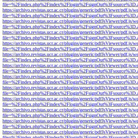
file=%2Findex.php%2Findex%2Flogin%2FsignOut%3Fsource%3D.ame
https://archivo.revistas.ucr.ac.cr/plugins/generic/pdfJsViewer/pdf.js/
file=%2Findex.php%2Findex%2Flogin%2FsignOut%3Fsource%3D.ame
https://archivo.revistas.ucr.ac.cr/plugins/generic/pdfJsViewer/pdf.js/
file=%2Findex.php%2Findex%2Flogin%2FsignOut%3Fsource%3D.ame
https://archivo.revistas.ucr.ac.cr/plugins/generic/pdfJsViewer/pdf.js/
file=%2Findex.php%2Findex%2Flogin%2FsignOut%3Fsource%3D.ame
https://archivo.revistas.ucr.ac.cr/plugins/generic/pdfJsViewer/pdf.js/
file=%2Findex.php%2Findex%2Flogin%2FsignOut%3Fsource%3D.ame
https://archivo.revistas.ucr.ac.cr/plugins/generic/pdfJsViewer/pdf.js/
file=%2Findex.php%2Findex%2Flogin%2FsignOut%3Fsource%3D.ame
https://archivo.revistas.ucr.ac.cr/plugins/generic/pdfJsViewer/pdf.js/
file=%2Findex.php%2Findex%2Flogin%2FsignOut%3Fsource%3D.ame
https://archivo.revistas.ucr.ac.cr/plugins/generic/pdfJsViewer/pdf.js/
file=%2Findex.php%2Findex%2Flogin%2FsignOut%3Fsource%3D.ame
https://archivo.revistas.ucr.ac.cr/plugins/generic/pdfJsViewer/pdf.js/
file=%2Findex.php%2Findex%2Flogin%2FsignOut%3Fsource%3D.ame
https://archivo.revistas.ucr.ac.cr/plugins/generic/pdfJsViewer/pdf.js/
file=%2Findex.php%2Findex%2Flogin%2FsignOut%3Fsource%3D.ame
https://archivo.revistas.ucr.ac.cr/plugins/generic/pdfJsViewer/pdf.js/
file=%2Findex.php%2Findex%2Flogin%2FsignOut%3Fsource%3D.ame
https://archivo.revistas.ucr.ac.cr/plugins/generic/pdfJsViewer/pdf.js/
file=%2Findex.php%2Findex%2Flogin%2FsignOut%3Fsource%3D.ame
https://archivo.revistas.ucr.ac.cr/plugins/generic/pdfJsViewer/pdf.js/
file=%2Findex.php%2Findex%2Flogin%2FsignOut%3Fsource%3D.ame