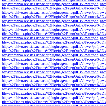
https://archivo.revistas.ucr.ac.cr/plugins/generic/pdfJsViewer/pdf.js/
file=%2Findex.php%2Findex%2Flogin%2FsignOut%3Fsource%3D.ame
https://archivo.revistas.ucr.ac.cr/plugins/generic/pdfJsViewer/pdf.js/
file=%2Findex.php%2Findex%2Flogin%2FsignOut%3Fsource%3D.ame
https://archivo.revistas.ucr.ac.cr/plugins/generic/pdfJsViewer/pdf.js/
file=%2Findex.php%2Findex%2Flogin%2FsignOut%3Fsource%3D.ame
https://archivo.revistas.ucr.ac.cr/plugins/generic/pdfJsViewer/pdf.js/
file=%2Findex.php%2Findex%2Flogin%2FsignOut%3Fsource%3D.ame
https://archivo.revistas.ucr.ac.cr/plugins/generic/pdfJsViewer/pdf.js/
file=%2Findex.php%2Findex%2Flogin%2FsignOut%3Fsource%3D.ame
https://archivo.revistas.ucr.ac.cr/plugins/generic/pdfJsViewer/pdf.js/
file=%2Findex.php%2Findex%2Flogin%2FsignOut%3Fsource%3D.ame
https://archivo.revistas.ucr.ac.cr/plugins/generic/pdfJsViewer/pdf.js/
file=%2Findex.php%2Findex%2Flogin%2FsignOut%3Fsource%3D.ame
https://archivo.revistas.ucr.ac.cr/plugins/generic/pdfJsViewer/pdf.js/
file=%2Findex.php%2Findex%2Flogin%2FsignOut%3Fsource%3D.ame
https://archivo.revistas.ucr.ac.cr/plugins/generic/pdfJsViewer/pdf.js/
file=%2Findex.php%2Findex%2Flogin%2FsignOut%3Fsource%3D.ame
https://archivo.revistas.ucr.ac.cr/plugins/generic/pdfJsViewer/pdf.js/
file=%2Findex.php%2Findex%2Flogin%2FsignOut%3Fsource%3D.ame
https://archivo.revistas.ucr.ac.cr/plugins/generic/pdfJsViewer/pdf.js/
file=%2Findex.php%2Findex%2Flogin%2FsignOut%3Fsource%3D.ame
https://archivo.revistas.ucr.ac.cr/plugins/generic/pdfJsViewer/pdf.js/
file=%2Findex.php%2Findex%2Flogin%2FsignOut%3Fsource%3D.ame