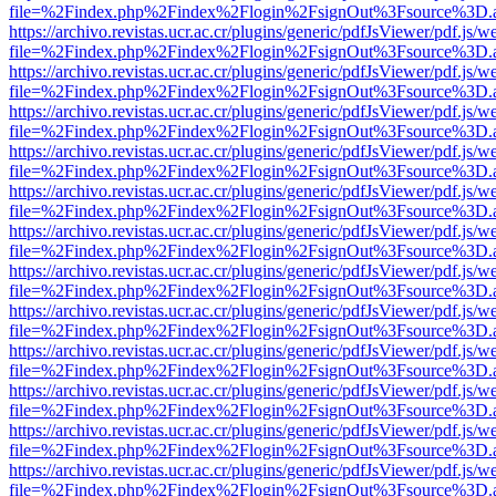
file=%2Findex.php%2Findex%2Flogin%2FsignOut%3Fsource%3D.ame
https://archivo.revistas.ucr.ac.cr/plugins/generic/pdfJsViewer/pdf.js/
file=%2Findex.php%2Findex%2Flogin%2FsignOut%3Fsource%3D.ame
https://archivo.revistas.ucr.ac.cr/plugins/generic/pdfJsViewer/pdf.js/
file=%2Findex.php%2Findex%2Flogin%2FsignOut%3Fsource%3D.ame
https://archivo.revistas.ucr.ac.cr/plugins/generic/pdfJsViewer/pdf.js/
file=%2Findex.php%2Findex%2Flogin%2FsignOut%3Fsource%3D.ame
https://archivo.revistas.ucr.ac.cr/plugins/generic/pdfJsViewer/pdf.js/
file=%2Findex.php%2Findex%2Flogin%2FsignOut%3Fsource%3D.ame
https://archivo.revistas.ucr.ac.cr/plugins/generic/pdfJsViewer/pdf.js/
file=%2Findex.php%2Findex%2Flogin%2FsignOut%3Fsource%3D.ame
https://archivo.revistas.ucr.ac.cr/plugins/generic/pdfJsViewer/pdf.js/
file=%2Findex.php%2Findex%2Flogin%2FsignOut%3Fsource%3D.ame
https://archivo.revistas.ucr.ac.cr/plugins/generic/pdfJsViewer/pdf.js/
file=%2Findex.php%2Findex%2Flogin%2FsignOut%3Fsource%3D.ame
https://archivo.revistas.ucr.ac.cr/plugins/generic/pdfJsViewer/pdf.js/
file=%2Findex.php%2Findex%2Flogin%2FsignOut%3Fsource%3D.ame
https://archivo.revistas.ucr.ac.cr/plugins/generic/pdfJsViewer/pdf.js/
file=%2Findex.php%2Findex%2Flogin%2FsignOut%3Fsource%3D.ame
https://archivo.revistas.ucr.ac.cr/plugins/generic/pdfJsViewer/pdf.js/
file=%2Findex.php%2Findex%2Flogin%2FsignOut%3Fsource%3D.ame
https://archivo.revistas.ucr.ac.cr/plugins/generic/pdfJsViewer/pdf.js/
file=%2Findex.php%2Findex%2Flogin%2FsignOut%3Fsource%3D.ame
https://archivo.revistas.ucr.ac.cr/plugins/generic/pdfJsViewer/pdf.js/
file=%2Findex.php%2Findex%2Flogin%2FsignOut%3Fsource%3D.ame