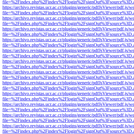
file=%2Findex.php%2Findex%2Flogin%2FsignOut%3Fsource%3D.ame
https://archivo.revistas.ucr.ac.cr/plugins/generic/pdfJsViewer/pdf.js/
file=%2Findex.php%2Findex%2Flogin%2FsignOut%3Fsource%3D.ame
https://archivo.revistas.ucr.ac.cr/plugins/generic/pdfJsViewer/pdf.js/
file=%2Findex.php%2Findex%2Flogin%2FsignOut%3Fsource%3D.ame
https://archivo.revistas.ucr.ac.cr/plugins/generic/pdfJsViewer/pdf.js/
file=%2Findex.php%2Findex%2Flogin%2FsignOut%3Fsource%3D.ame
https://archivo.revistas.ucr.ac.cr/plugins/generic/pdfJsViewer/pdf.js/
file=%2Findex.php%2Findex%2Flogin%2FsignOut%3Fsource%3D.ame
https://archivo.revistas.ucr.ac.cr/plugins/generic/pdfJsViewer/pdf.js/
file=%2Findex.php%2Findex%2Flogin%2FsignOut%3Fsource%3D.ame
https://archivo.revistas.ucr.ac.cr/plugins/generic/pdfJsViewer/pdf.js/
file=%2Findex.php%2Findex%2Flogin%2FsignOut%3Fsource%3D.ame
https://archivo.revistas.ucr.ac.cr/plugins/generic/pdfJsViewer/pdf.js/
file=%2Findex.php%2Findex%2Flogin%2FsignOut%3Fsource%3D.ame
https://archivo.revistas.ucr.ac.cr/plugins/generic/pdfJsViewer/pdf.js/
file=%2Findex.php%2Findex%2Flogin%2FsignOut%3Fsource%3D.ame
https://archivo.revistas.ucr.ac.cr/plugins/generic/pdfJsViewer/pdf.js/
file=%2Findex.php%2Findex%2Flogin%2FsignOut%3Fsource%3D.ame
https://archivo.revistas.ucr.ac.cr/plugins/generic/pdfJsViewer/pdf.js/
file=%2Findex.php%2Findex%2Flogin%2FsignOut%3Fsource%3D.ame
https://archivo.revistas.ucr.ac.cr/plugins/generic/pdfJsViewer/pdf.js/
file=%2Findex.php%2Findex%2Flogin%2FsignOut%3Fsource%3D.ame
https://archivo.revistas.ucr.ac.cr/plugins/generic/pdfJsViewer/pdf.js/
file=%2Findex.php%2Findex%2Flogin%2FsignOut%3Fsource%3D.ame