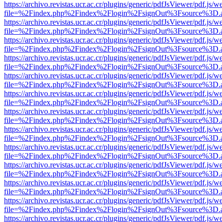
https://archivo.revistas.ucr.ac.cr/plugins/generic/pdfJsViewer/pdf.js/
file=%2Findex.php%2Findex%2Flogin%2FsignOut%3Fsource%3D.ame
https://archivo.revistas.ucr.ac.cr/plugins/generic/pdfJsViewer/pdf.js/
file=%2Findex.php%2Findex%2Flogin%2FsignOut%3Fsource%3D.ame
https://archivo.revistas.ucr.ac.cr/plugins/generic/pdfJsViewer/pdf.js/
file=%2Findex.php%2Findex%2Flogin%2FsignOut%3Fsource%3D.ame
https://archivo.revistas.ucr.ac.cr/plugins/generic/pdfJsViewer/pdf.js/
file=%2Findex.php%2Findex%2Flogin%2FsignOut%3Fsource%3D.ame
https://archivo.revistas.ucr.ac.cr/plugins/generic/pdfJsViewer/pdf.js/
file=%2Findex.php%2Findex%2Flogin%2FsignOut%3Fsource%3D.ame
https://archivo.revistas.ucr.ac.cr/plugins/generic/pdfJsViewer/pdf.js/
file=%2Findex.php%2Findex%2Flogin%2FsignOut%3Fsource%3D.ame
https://archivo.revistas.ucr.ac.cr/plugins/generic/pdfJsViewer/pdf.js/
file=%2Findex.php%2Findex%2Flogin%2FsignOut%3Fsource%3D.ame
https://archivo.revistas.ucr.ac.cr/plugins/generic/pdfJsViewer/pdf.js/
file=%2Findex.php%2Findex%2Flogin%2FsignOut%3Fsource%3D.ame
https://archivo.revistas.ucr.ac.cr/plugins/generic/pdfJsViewer/pdf.js/
file=%2Findex.php%2Findex%2Flogin%2FsignOut%3Fsource%3D.ame
https://archivo.revistas.ucr.ac.cr/plugins/generic/pdfJsViewer/pdf.js/
file=%2Findex.php%2Findex%2Flogin%2FsignOut%3Fsource%3D.ame
https://archivo.revistas.ucr.ac.cr/plugins/generic/pdfJsViewer/pdf.js/
file=%2Findex.php%2Findex%2Flogin%2FsignOut%3Fsource%3D.ame
https://archivo.revistas.ucr.ac.cr/plugins/generic/pdfJsViewer/pdf.js/
file=%2Findex.php%2Findex%2Flogin%2FsignOut%3Fsource%3D.ame
https://archivo.revistas.ucr.ac.cr/plugins/generic/pdfJsViewer/pdf.js/