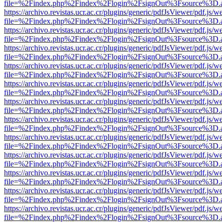
file=%2Findex.php%2Findex%2Flogin%2FsignOut%3Fsource%3D.ame
https://archivo.revistas.ucr.ac.cr/plugins/generic/pdfJsViewer/pdf.js/
file=%2Findex.php%2Findex%2Flogin%2FsignOut%3Fsource%3D.ame
https://archivo.revistas.ucr.ac.cr/plugins/generic/pdfJsViewer/pdf.js/
file=%2Findex.php%2Findex%2Flogin%2FsignOut%3Fsource%3D.ame
https://archivo.revistas.ucr.ac.cr/plugins/generic/pdfJsViewer/pdf.js/
file=%2Findex.php%2Findex%2Flogin%2FsignOut%3Fsource%3D.ame
https://archivo.revistas.ucr.ac.cr/plugins/generic/pdfJsViewer/pdf.js/
file=%2Findex.php%2Findex%2Flogin%2FsignOut%3Fsource%3D.ame
https://archivo.revistas.ucr.ac.cr/plugins/generic/pdfJsViewer/pdf.js/
file=%2Findex.php%2Findex%2Flogin%2FsignOut%3Fsource%3D.ame
https://archivo.revistas.ucr.ac.cr/plugins/generic/pdfJsViewer/pdf.js/
file=%2Findex.php%2Findex%2Flogin%2FsignOut%3Fsource%3D.ame
https://archivo.revistas.ucr.ac.cr/plugins/generic/pdfJsViewer/pdf.js/
file=%2Findex.php%2Findex%2Flogin%2FsignOut%3Fsource%3D.ame
https://archivo.revistas.ucr.ac.cr/plugins/generic/pdfJsViewer/pdf.js/
file=%2Findex.php%2Findex%2Flogin%2FsignOut%3Fsource%3D.ame
https://archivo.revistas.ucr.ac.cr/plugins/generic/pdfJsViewer/pdf.js/
file=%2Findex.php%2Findex%2Flogin%2FsignOut%3Fsource%3D.ame
https://archivo.revistas.ucr.ac.cr/plugins/generic/pdfJsViewer/pdf.js/
file=%2Findex.php%2Findex%2Flogin%2FsignOut%3Fsource%3D.ame
https://archivo.revistas.ucr.ac.cr/plugins/generic/pdfJsViewer/pdf.js/
file=%2Findex.php%2Findex%2Flogin%2FsignOut%3Fsource%3D.ame
https://archivo.revistas.ucr.ac.cr/plugins/generic/pdfJsViewer/pdf.js/
file=%2Findex.php%2Findex%2Flogin%2FsignOut%3Fsource%3D.ame