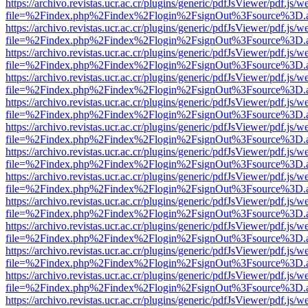
https://archivo.revistas.ucr.ac.cr/plugins/generic/pdfJsViewer/pdf.js/
file=%2Findex.php%2Findex%2Flogin%2FsignOut%3Fsource%3D.ame
https://archivo.revistas.ucr.ac.cr/plugins/generic/pdfJsViewer/pdf.js/
file=%2Findex.php%2Findex%2Flogin%2FsignOut%3Fsource%3D.ame
https://archivo.revistas.ucr.ac.cr/plugins/generic/pdfJsViewer/pdf.js/
file=%2Findex.php%2Findex%2Flogin%2FsignOut%3Fsource%3D.ame
https://archivo.revistas.ucr.ac.cr/plugins/generic/pdfJsViewer/pdf.js/
file=%2Findex.php%2Findex%2Flogin%2FsignOut%3Fsource%3D.ame
https://archivo.revistas.ucr.ac.cr/plugins/generic/pdfJsViewer/pdf.js/
file=%2Findex.php%2Findex%2Flogin%2FsignOut%3Fsource%3D.ame
https://archivo.revistas.ucr.ac.cr/plugins/generic/pdfJsViewer/pdf.js/
file=%2Findex.php%2Findex%2Flogin%2FsignOut%3Fsource%3D.ame
https://archivo.revistas.ucr.ac.cr/plugins/generic/pdfJsViewer/pdf.js/
file=%2Findex.php%2Findex%2Flogin%2FsignOut%3Fsource%3D.ame
https://archivo.revistas.ucr.ac.cr/plugins/generic/pdfJsViewer/pdf.js/
file=%2Findex.php%2Findex%2Flogin%2FsignOut%3Fsource%3D.ame
https://archivo.revistas.ucr.ac.cr/plugins/generic/pdfJsViewer/pdf.js/
file=%2Findex.php%2Findex%2Flogin%2FsignOut%3Fsource%3D.ame
https://archivo.revistas.ucr.ac.cr/plugins/generic/pdfJsViewer/pdf.js/
file=%2Findex.php%2Findex%2Flogin%2FsignOut%3Fsource%3D.ame
https://archivo.revistas.ucr.ac.cr/plugins/generic/pdfJsViewer/pdf.js/
file=%2Findex.php%2Findex%2Flogin%2FsignOut%3Fsource%3D.ame
https://archivo.revistas.ucr.ac.cr/plugins/generic/pdfJsViewer/pdf.js/
file=%2Findex.php%2Findex%2Flogin%2FsignOut%3Fsource%3D.ame
https://archivo.revistas.ucr.ac.cr/plugins/generic/pdfJsViewer/pdf.js/