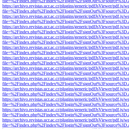
file=%2Findex.php%2Findex%2Flogin%2FsignOut%3Fsource%3D.ame
https://archivo.revistas.ucr.ac.cr/plugins/generic/pdfJsViewer/pdf.js/
file=%2Findex.php%2Findex%2Flogin%2FsignOut%3Fsource%3D.ame
https://archivo.revistas.ucr.ac.cr/plugins/generic/pdfJsViewer/pdf.js/
file=%2Findex.php%2Findex%2Flogin%2FsignOut%3Fsource%3D.ame
https://archivo.revistas.ucr.ac.cr/plugins/generic/pdfJsViewer/pdf.js/
file=%2Findex.php%2Findex%2Flogin%2FsignOut%3Fsource%3D.ame
https://archivo.revistas.ucr.ac.cr/plugins/generic/pdfJsViewer/pdf.js/
file=%2Findex.php%2Findex%2Flogin%2FsignOut%3Fsource%3D.ame
https://archivo.revistas.ucr.ac.cr/plugins/generic/pdfJsViewer/pdf.js/
file=%2Findex.php%2Findex%2Flogin%2FsignOut%3Fsource%3D.ame
https://archivo.revistas.ucr.ac.cr/plugins/generic/pdfJsViewer/pdf.js/
file=%2Findex.php%2Findex%2Flogin%2FsignOut%3Fsource%3D.ame
https://archivo.revistas.ucr.ac.cr/plugins/generic/pdfJsViewer/pdf.js/
file=%2Findex.php%2Findex%2Flogin%2FsignOut%3Fsource%3D.ame
https://archivo.revistas.ucr.ac.cr/plugins/generic/pdfJsViewer/pdf.js/
file=%2Findex.php%2Findex%2Flogin%2FsignOut%3Fsource%3D.ame
https://archivo.revistas.ucr.ac.cr/plugins/generic/pdfJsViewer/pdf.js/
file=%2Findex.php%2Findex%2Flogin%2FsignOut%3Fsource%3D.ame
https://archivo.revistas.ucr.ac.cr/plugins/generic/pdfJsViewer/pdf.js/
file=%2Findex.php%2Findex%2Flogin%2FsignOut%3Fsource%3D.ame
https://archivo.revistas.ucr.ac.cr/plugins/generic/pdfJsViewer/pdf.js/
file=%2Findex.php%2Findex%2Flogin%2FsignOut%3Fsource%3D.ame
https://archivo.revistas.ucr.ac.cr/plugins/generic/pdfJsViewer/pdf.js/
file=%2Findex.php%2Findex%2Flogin%2FsignOut%3Fsource%3D.ame