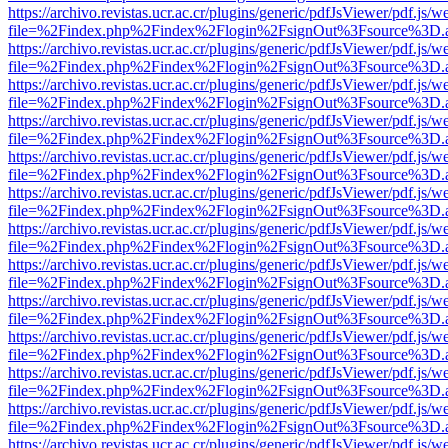
https://archivo.revistas.ucr.ac.cr/plugins/generic/pdfJsViewer/pdf.js/
file=%2Findex.php%2Findex%2Flogin%2FsignOut%3Fsource%3D.ame
https://archivo.revistas.ucr.ac.cr/plugins/generic/pdfJsViewer/pdf.js/
file=%2Findex.php%2Findex%2Flogin%2FsignOut%3Fsource%3D.ame
https://archivo.revistas.ucr.ac.cr/plugins/generic/pdfJsViewer/pdf.js/
file=%2Findex.php%2Findex%2Flogin%2FsignOut%3Fsource%3D.ame
https://archivo.revistas.ucr.ac.cr/plugins/generic/pdfJsViewer/pdf.js/
file=%2Findex.php%2Findex%2Flogin%2FsignOut%3Fsource%3D.ame
https://archivo.revistas.ucr.ac.cr/plugins/generic/pdfJsViewer/pdf.js/
file=%2Findex.php%2Findex%2Flogin%2FsignOut%3Fsource%3D.ame
https://archivo.revistas.ucr.ac.cr/plugins/generic/pdfJsViewer/pdf.js/
file=%2Findex.php%2Findex%2Flogin%2FsignOut%3Fsource%3D.ame
https://archivo.revistas.ucr.ac.cr/plugins/generic/pdfJsViewer/pdf.js/
file=%2Findex.php%2Findex%2Flogin%2FsignOut%3Fsource%3D.ame
https://archivo.revistas.ucr.ac.cr/plugins/generic/pdfJsViewer/pdf.js/
file=%2Findex.php%2Findex%2Flogin%2FsignOut%3Fsource%3D.ame
https://archivo.revistas.ucr.ac.cr/plugins/generic/pdfJsViewer/pdf.js/
file=%2Findex.php%2Findex%2Flogin%2FsignOut%3Fsource%3D.ame
https://archivo.revistas.ucr.ac.cr/plugins/generic/pdfJsViewer/pdf.js/
file=%2Findex.php%2Findex%2Flogin%2FsignOut%3Fsource%3D.ame
https://archivo.revistas.ucr.ac.cr/plugins/generic/pdfJsViewer/pdf.js/
file=%2Findex.php%2Findex%2Flogin%2FsignOut%3Fsource%3D.ame
https://archivo.revistas.ucr.ac.cr/plugins/generic/pdfJsViewer/pdf.js/
file=%2Findex.php%2Findex%2Flogin%2FsignOut%3Fsource%3D.ame
https://archivo.revistas.ucr.ac.cr/plugins/generic/pdfJsViewer/pdf.js/