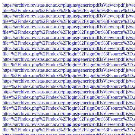
https://archivo.revistas.ucr.ac.cr/plugins/generic/pdfJsViewer/pdf.js/
file=%2Findex.php%2Findex%2Flogin%2FsignOut%3Fsource%3D.ame
https://archivo.revistas.ucr.ac.cr/plugins/generic/pdfJsViewer/pdf.js/
file=%2Findex.php%2Findex%2Flogin%2FsignOut%3Fsource%3D.ame
https://archivo.revistas.ucr.ac.cr/plugins/generic/pdfJsViewer/pdf.js/
file=%2Findex.php%2Findex%2Flogin%2FsignOut%3Fsource%3D.ame
https://archivo.revistas.ucr.ac.cr/plugins/generic/pdfJsViewer/pdf.js/
file=%2Findex.php%2Findex%2Flogin%2FsignOut%3Fsource%3D.ame
https://archivo.revistas.ucr.ac.cr/plugins/generic/pdfJsViewer/pdf.js/
file=%2Findex.php%2Findex%2Flogin%2FsignOut%3Fsource%3D.ame
https://archivo.revistas.ucr.ac.cr/plugins/generic/pdfJsViewer/pdf.js/
file=%2Findex.php%2Findex%2Flogin%2FsignOut%3Fsource%3D.ame
https://archivo.revistas.ucr.ac.cr/plugins/generic/pdfJsViewer/pdf.js/
file=%2Findex.php%2Findex%2Flogin%2FsignOut%3Fsource%3D.ame
https://archivo.revistas.ucr.ac.cr/plugins/generic/pdfJsViewer/pdf.js/
file=%2Findex.php%2Findex%2Flogin%2FsignOut%3Fsource%3D.ame
https://archivo.revistas.ucr.ac.cr/plugins/generic/pdfJsViewer/pdf.js/
file=%2Findex.php%2Findex%2Flogin%2FsignOut%3Fsource%3D.ame
https://archivo.revistas.ucr.ac.cr/plugins/generic/pdfJsViewer/pdf.js/
file=%2Findex.php%2Findex%2Flogin%2FsignOut%3Fsource%3D.ame
https://archivo.revistas.ucr.ac.cr/plugins/generic/pdfJsViewer/pdf.js/
file=%2Findex.php%2Findex%2Flogin%2FsignOut%3Fsource%3D.ame
https://archivo.revistas.ucr.ac.cr/plugins/generic/pdfJsViewer/pdf.js/
file=%2Findex.php%2Findex%2Flogin%2FsignOut%3Fsource%3D.ame