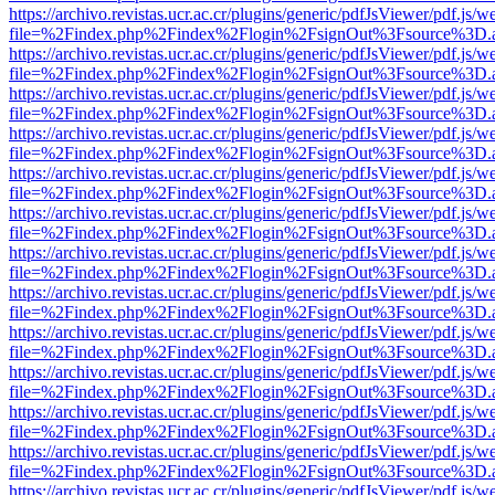
https://archivo.revistas.ucr.ac.cr/plugins/generic/pdfJsViewer/pdf.js/
file=%2Findex.php%2Findex%2Flogin%2FsignOut%3Fsource%3D.ame
https://archivo.revistas.ucr.ac.cr/plugins/generic/pdfJsViewer/pdf.js/
file=%2Findex.php%2Findex%2Flogin%2FsignOut%3Fsource%3D.ame
https://archivo.revistas.ucr.ac.cr/plugins/generic/pdfJsViewer/pdf.js/
file=%2Findex.php%2Findex%2Flogin%2FsignOut%3Fsource%3D.ame
https://archivo.revistas.ucr.ac.cr/plugins/generic/pdfJsViewer/pdf.js/
file=%2Findex.php%2Findex%2Flogin%2FsignOut%3Fsource%3D.ame
https://archivo.revistas.ucr.ac.cr/plugins/generic/pdfJsViewer/pdf.js/
file=%2Findex.php%2Findex%2Flogin%2FsignOut%3Fsource%3D.ame
https://archivo.revistas.ucr.ac.cr/plugins/generic/pdfJsViewer/pdf.js/
file=%2Findex.php%2Findex%2Flogin%2FsignOut%3Fsource%3D.ame
https://archivo.revistas.ucr.ac.cr/plugins/generic/pdfJsViewer/pdf.js/
file=%2Findex.php%2Findex%2Flogin%2FsignOut%3Fsource%3D.ame
https://archivo.revistas.ucr.ac.cr/plugins/generic/pdfJsViewer/pdf.js/
file=%2Findex.php%2Findex%2Flogin%2FsignOut%3Fsource%3D.ame
https://archivo.revistas.ucr.ac.cr/plugins/generic/pdfJsViewer/pdf.js/
file=%2Findex.php%2Findex%2Flogin%2FsignOut%3Fsource%3D.ame
https://archivo.revistas.ucr.ac.cr/plugins/generic/pdfJsViewer/pdf.js/
file=%2Findex.php%2Findex%2Flogin%2FsignOut%3Fsource%3D.ame
https://archivo.revistas.ucr.ac.cr/plugins/generic/pdfJsViewer/pdf.js/
file=%2Findex.php%2Findex%2Flogin%2FsignOut%3Fsource%3D.ame
https://archivo.revistas.ucr.ac.cr/plugins/generic/pdfJsViewer/pdf.js/
file=%2Findex.php%2Findex%2Flogin%2FsignOut%3Fsource%3D.ame
https://archivo.revistas.ucr.ac.cr/plugins/generic/pdfJsViewer/pdf.js/