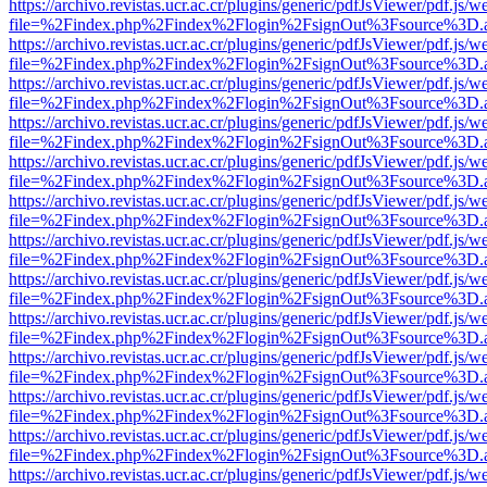
https://archivo.revistas.ucr.ac.cr/plugins/generic/pdfJsViewer/pdf.js/
file=%2Findex.php%2Findex%2Flogin%2FsignOut%3Fsource%3D.ame
https://archivo.revistas.ucr.ac.cr/plugins/generic/pdfJsViewer/pdf.js/
file=%2Findex.php%2Findex%2Flogin%2FsignOut%3Fsource%3D.ame
https://archivo.revistas.ucr.ac.cr/plugins/generic/pdfJsViewer/pdf.js/
file=%2Findex.php%2Findex%2Flogin%2FsignOut%3Fsource%3D.ame
https://archivo.revistas.ucr.ac.cr/plugins/generic/pdfJsViewer/pdf.js/
file=%2Findex.php%2Findex%2Flogin%2FsignOut%3Fsource%3D.ame
https://archivo.revistas.ucr.ac.cr/plugins/generic/pdfJsViewer/pdf.js/
file=%2Findex.php%2Findex%2Flogin%2FsignOut%3Fsource%3D.ame
https://archivo.revistas.ucr.ac.cr/plugins/generic/pdfJsViewer/pdf.js/
file=%2Findex.php%2Findex%2Flogin%2FsignOut%3Fsource%3D.ame
https://archivo.revistas.ucr.ac.cr/plugins/generic/pdfJsViewer/pdf.js/
file=%2Findex.php%2Findex%2Flogin%2FsignOut%3Fsource%3D.ame
https://archivo.revistas.ucr.ac.cr/plugins/generic/pdfJsViewer/pdf.js/
file=%2Findex.php%2Findex%2Flogin%2FsignOut%3Fsource%3D.ame
https://archivo.revistas.ucr.ac.cr/plugins/generic/pdfJsViewer/pdf.js/
file=%2Findex.php%2Findex%2Flogin%2FsignOut%3Fsource%3D.ame
https://archivo.revistas.ucr.ac.cr/plugins/generic/pdfJsViewer/pdf.js/
file=%2Findex.php%2Findex%2Flogin%2FsignOut%3Fsource%3D.ame
https://archivo.revistas.ucr.ac.cr/plugins/generic/pdfJsViewer/pdf.js/
file=%2Findex.php%2Findex%2Flogin%2FsignOut%3Fsource%3D.ame
https://archivo.revistas.ucr.ac.cr/plugins/generic/pdfJsViewer/pdf.js/
file=%2Findex.php%2Findex%2Flogin%2FsignOut%3Fsource%3D.ame
https://archivo.revistas.ucr.ac.cr/plugins/generic/pdfJsViewer/pdf.js/