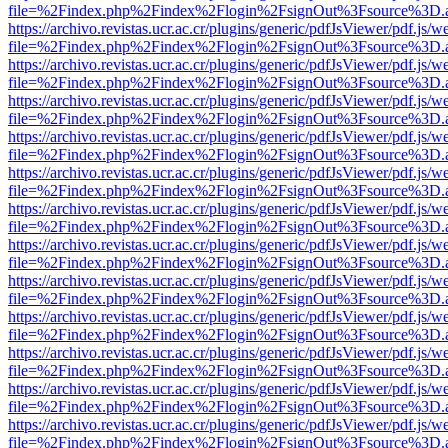
file=%2Findex.php%2Findex%2Flogin%2FsignOut%3Fsource%3D.ame
https://archivo.revistas.ucr.ac.cr/plugins/generic/pdfJsViewer/pdf.js/
file=%2Findex.php%2Findex%2Flogin%2FsignOut%3Fsource%3D.ame
https://archivo.revistas.ucr.ac.cr/plugins/generic/pdfJsViewer/pdf.js/
file=%2Findex.php%2Findex%2Flogin%2FsignOut%3Fsource%3D.ame
https://archivo.revistas.ucr.ac.cr/plugins/generic/pdfJsViewer/pdf.js/
file=%2Findex.php%2Findex%2Flogin%2FsignOut%3Fsource%3D.ame
https://archivo.revistas.ucr.ac.cr/plugins/generic/pdfJsViewer/pdf.js/
file=%2Findex.php%2Findex%2Flogin%2FsignOut%3Fsource%3D.ame
https://archivo.revistas.ucr.ac.cr/plugins/generic/pdfJsViewer/pdf.js/
file=%2Findex.php%2Findex%2Flogin%2FsignOut%3Fsource%3D.ame
https://archivo.revistas.ucr.ac.cr/plugins/generic/pdfJsViewer/pdf.js/
file=%2Findex.php%2Findex%2Flogin%2FsignOut%3Fsource%3D.ame
https://archivo.revistas.ucr.ac.cr/plugins/generic/pdfJsViewer/pdf.js/
file=%2Findex.php%2Findex%2Flogin%2FsignOut%3Fsource%3D.ame
https://archivo.revistas.ucr.ac.cr/plugins/generic/pdfJsViewer/pdf.js/
file=%2Findex.php%2Findex%2Flogin%2FsignOut%3Fsource%3D.ame
https://archivo.revistas.ucr.ac.cr/plugins/generic/pdfJsViewer/pdf.js/
file=%2Findex.php%2Findex%2Flogin%2FsignOut%3Fsource%3D.ame
https://archivo.revistas.ucr.ac.cr/plugins/generic/pdfJsViewer/pdf.js/
file=%2Findex.php%2Findex%2Flogin%2FsignOut%3Fsource%3D.ame
https://archivo.revistas.ucr.ac.cr/plugins/generic/pdfJsViewer/pdf.js/
file=%2Findex.php%2Findex%2Flogin%2FsignOut%3Fsource%3D.ame
https://archivo.revistas.ucr.ac.cr/plugins/generic/pdfJsViewer/pdf.js/
file=%2Findex.php%2Findex%2Flogin%2FsignOut%3Fsource%3D.ame