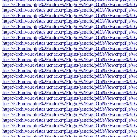
file=%2Findex.php%2Findex%2Flogin%2FsignOut%3Fsource%3D.ame
https://archivo.revistas.ucr.ac.cr/plugins/generic/pdfJsViewer/pdf.js/
file=%2Findex.php%2Findex%2Flogin%2FsignOut%3Fsource%3D.ame
https://archivo.revistas.ucr.ac.cr/plugins/generic/pdfJsViewer/pdf.js/
file=%2Findex.php%2Findex%2Flogin%2FsignOut%3Fsource%3D.ame
https://archivo.revistas.ucr.ac.cr/plugins/generic/pdfJsViewer/pdf.js/
file=%2Findex.php%2Findex%2Flogin%2FsignOut%3Fsource%3D.ame
https://archivo.revistas.ucr.ac.cr/plugins/generic/pdfJsViewer/pdf.js/
file=%2Findex.php%2Findex%2Flogin%2FsignOut%3Fsource%3D.ame
https://archivo.revistas.ucr.ac.cr/plugins/generic/pdfJsViewer/pdf.js/
file=%2Findex.php%2Findex%2Flogin%2FsignOut%3Fsource%3D.ame
https://archivo.revistas.ucr.ac.cr/plugins/generic/pdfJsViewer/pdf.js/
file=%2Findex.php%2Findex%2Flogin%2FsignOut%3Fsource%3D.ame
https://archivo.revistas.ucr.ac.cr/plugins/generic/pdfJsViewer/pdf.js/
file=%2Findex.php%2Findex%2Flogin%2FsignOut%3Fsource%3D.ame
https://archivo.revistas.ucr.ac.cr/plugins/generic/pdfJsViewer/pdf.js/
file=%2Findex.php%2Findex%2Flogin%2FsignOut%3Fsource%3D.ame
https://archivo.revistas.ucr.ac.cr/plugins/generic/pdfJsViewer/pdf.js/
file=%2Findex.php%2Findex%2Flogin%2FsignOut%3Fsource%3D.ame
https://archivo.revistas.ucr.ac.cr/plugins/generic/pdfJsViewer/pdf.js/
file=%2Findex.php%2Findex%2Flogin%2FsignOut%3Fsource%3D.ame
https://archivo.revistas.ucr.ac.cr/plugins/generic/pdfJsViewer/pdf.js/
file=%2Findex.php%2Findex%2Flogin%2FsignOut%3Fsource%3D.ame
https://archivo.revistas.ucr.ac.cr/plugins/generic/pdfJsViewer/pdf.js/
file=%2Findex.php%2Findex%2Flogin%2FsignOut%3Fsource%3D.ame