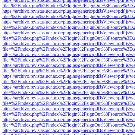
https://archivo.revistas.ucr.ac.cr/plugins/generic/pdfJsViewer/pdf.js/
file=%2Findex.php%2Findex%2Flogin%2FsignOut%3Fsource%3D.ame
https://archivo.revistas.ucr.ac.cr/plugins/generic/pdfJsViewer/pdf.js/
file=%2Findex.php%2Findex%2Flogin%2FsignOut%3Fsource%3D.ame
https://archivo.revistas.ucr.ac.cr/plugins/generic/pdfJsViewer/pdf.js/
file=%2Findex.php%2Findex%2Flogin%2FsignOut%3Fsource%3D.ame
https://archivo.revistas.ucr.ac.cr/plugins/generic/pdfJsViewer/pdf.js/
file=%2Findex.php%2Findex%2Flogin%2FsignOut%3Fsource%3D.ame
https://archivo.revistas.ucr.ac.cr/plugins/generic/pdfJsViewer/pdf.js/
file=%2Findex.php%2Findex%2Flogin%2FsignOut%3Fsource%3D.ame
https://archivo.revistas.ucr.ac.cr/plugins/generic/pdfJsViewer/pdf.js/
file=%2Findex.php%2Findex%2Flogin%2FsignOut%3Fsource%3D.ame
https://archivo.revistas.ucr.ac.cr/plugins/generic/pdfJsViewer/pdf.js/
file=%2Findex.php%2Findex%2Flogin%2FsignOut%3Fsource%3D.ame
https://archivo.revistas.ucr.ac.cr/plugins/generic/pdfJsViewer/pdf.js/
file=%2Findex.php%2Findex%2Flogin%2FsignOut%3Fsource%3D.ame
https://archivo.revistas.ucr.ac.cr/plugins/generic/pdfJsViewer/pdf.js/
file=%2Findex.php%2Findex%2Flogin%2FsignOut%3Fsource%3D.ame
https://archivo.revistas.ucr.ac.cr/plugins/generic/pdfJsViewer/pdf.js/
file=%2Findex.php%2Findex%2Flogin%2FsignOut%3Fsource%3D.ame
https://archivo.revistas.ucr.ac.cr/plugins/generic/pdfJsViewer/pdf.js/
file=%2Findex.php%2Findex%2Flogin%2FsignOut%3Fsource%3D.ame
https://archivo.revistas.ucr.ac.cr/plugins/generic/pdfJsViewer/pdf.js/
file=%2Findex.php%2Findex%2Flogin%2FsignOut%3Fsource%3D.ame
https://archivo.revistas.ucr.ac.cr/plugins/generic/pdfJsViewer/pdf.js/