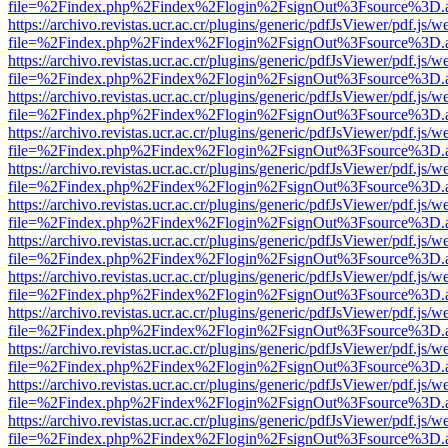
file=%2Findex.php%2Findex%2Flogin%2FsignOut%3Fsource%3D.ame
https://archivo.revistas.ucr.ac.cr/plugins/generic/pdfJsViewer/pdf.js/
file=%2Findex.php%2Findex%2Flogin%2FsignOut%3Fsource%3D.ame
https://archivo.revistas.ucr.ac.cr/plugins/generic/pdfJsViewer/pdf.js/
file=%2Findex.php%2Findex%2Flogin%2FsignOut%3Fsource%3D.ame
https://archivo.revistas.ucr.ac.cr/plugins/generic/pdfJsViewer/pdf.js/
file=%2Findex.php%2Findex%2Flogin%2FsignOut%3Fsource%3D.ame
https://archivo.revistas.ucr.ac.cr/plugins/generic/pdfJsViewer/pdf.js/
file=%2Findex.php%2Findex%2Flogin%2FsignOut%3Fsource%3D.ame
https://archivo.revistas.ucr.ac.cr/plugins/generic/pdfJsViewer/pdf.js/
file=%2Findex.php%2Findex%2Flogin%2FsignOut%3Fsource%3D.ame
https://archivo.revistas.ucr.ac.cr/plugins/generic/pdfJsViewer/pdf.js/
file=%2Findex.php%2Findex%2Flogin%2FsignOut%3Fsource%3D.ame
https://archivo.revistas.ucr.ac.cr/plugins/generic/pdfJsViewer/pdf.js/
file=%2Findex.php%2Findex%2Flogin%2FsignOut%3Fsource%3D.ame
https://archivo.revistas.ucr.ac.cr/plugins/generic/pdfJsViewer/pdf.js/
file=%2Findex.php%2Findex%2Flogin%2FsignOut%3Fsource%3D.ame
https://archivo.revistas.ucr.ac.cr/plugins/generic/pdfJsViewer/pdf.js/
file=%2Findex.php%2Findex%2Flogin%2FsignOut%3Fsource%3D.ame
https://archivo.revistas.ucr.ac.cr/plugins/generic/pdfJsViewer/pdf.js/
file=%2Findex.php%2Findex%2Flogin%2FsignOut%3Fsource%3D.ame
https://archivo.revistas.ucr.ac.cr/plugins/generic/pdfJsViewer/pdf.js/
file=%2Findex.php%2Findex%2Flogin%2FsignOut%3Fsource%3D.ame
https://archivo.revistas.ucr.ac.cr/plugins/generic/pdfJsViewer/pdf.js/
file=%2Findex.php%2Findex%2Flogin%2FsignOut%3Fsource%3D.ame