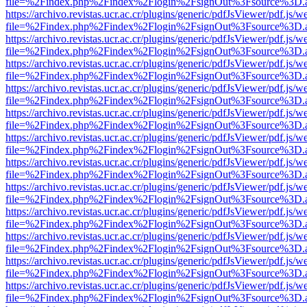
file=%2Findex.php%2Findex%2Flogin%2FsignOut%3Fsource%3D.ame
https://archivo.revistas.ucr.ac.cr/plugins/generic/pdfJsViewer/pdf.js/
file=%2Findex.php%2Findex%2Flogin%2FsignOut%3Fsource%3D.ame
https://archivo.revistas.ucr.ac.cr/plugins/generic/pdfJsViewer/pdf.js/
file=%2Findex.php%2Findex%2Flogin%2FsignOut%3Fsource%3D.ame
https://archivo.revistas.ucr.ac.cr/plugins/generic/pdfJsViewer/pdf.js/
file=%2Findex.php%2Findex%2Flogin%2FsignOut%3Fsource%3D.ame
https://archivo.revistas.ucr.ac.cr/plugins/generic/pdfJsViewer/pdf.js/
file=%2Findex.php%2Findex%2Flogin%2FsignOut%3Fsource%3D.ame
https://archivo.revistas.ucr.ac.cr/plugins/generic/pdfJsViewer/pdf.js/
file=%2Findex.php%2Findex%2Flogin%2FsignOut%3Fsource%3D.ame
https://archivo.revistas.ucr.ac.cr/plugins/generic/pdfJsViewer/pdf.js/
file=%2Findex.php%2Findex%2Flogin%2FsignOut%3Fsource%3D.ame
https://archivo.revistas.ucr.ac.cr/plugins/generic/pdfJsViewer/pdf.js/
file=%2Findex.php%2Findex%2Flogin%2FsignOut%3Fsource%3D.ame
https://archivo.revistas.ucr.ac.cr/plugins/generic/pdfJsViewer/pdf.js/
file=%2Findex.php%2Findex%2Flogin%2FsignOut%3Fsource%3D.ame
https://archivo.revistas.ucr.ac.cr/plugins/generic/pdfJsViewer/pdf.js/
file=%2Findex.php%2Findex%2Flogin%2FsignOut%3Fsource%3D.ame
https://archivo.revistas.ucr.ac.cr/plugins/generic/pdfJsViewer/pdf.js/
file=%2Findex.php%2Findex%2Flogin%2FsignOut%3Fsource%3D.ame
https://archivo.revistas.ucr.ac.cr/plugins/generic/pdfJsViewer/pdf.js/
file=%2Findex.php%2Findex%2Flogin%2FsignOut%3Fsource%3D.ame
https://archivo.revistas.ucr.ac.cr/plugins/generic/pdfJsViewer/pdf.js/
file=%2Findex.php%2Findex%2Flogin%2FsignOut%3Fsource%3D.ame