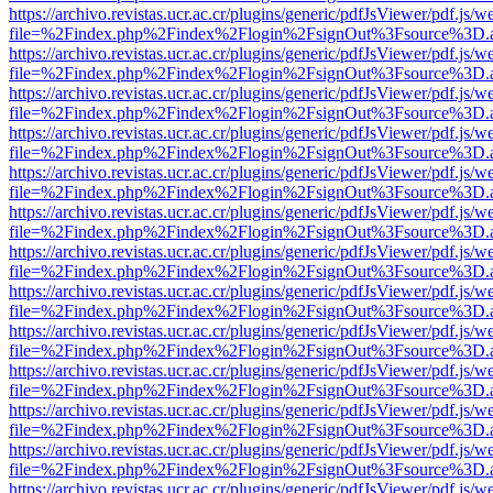
https://archivo.revistas.ucr.ac.cr/plugins/generic/pdfJsViewer/pdf.js/
file=%2Findex.php%2Findex%2Flogin%2FsignOut%3Fsource%3D.ame
https://archivo.revistas.ucr.ac.cr/plugins/generic/pdfJsViewer/pdf.js/
file=%2Findex.php%2Findex%2Flogin%2FsignOut%3Fsource%3D.ame
https://archivo.revistas.ucr.ac.cr/plugins/generic/pdfJsViewer/pdf.js/
file=%2Findex.php%2Findex%2Flogin%2FsignOut%3Fsource%3D.ame
https://archivo.revistas.ucr.ac.cr/plugins/generic/pdfJsViewer/pdf.js/
file=%2Findex.php%2Findex%2Flogin%2FsignOut%3Fsource%3D.ame
https://archivo.revistas.ucr.ac.cr/plugins/generic/pdfJsViewer/pdf.js/
file=%2Findex.php%2Findex%2Flogin%2FsignOut%3Fsource%3D.ame
https://archivo.revistas.ucr.ac.cr/plugins/generic/pdfJsViewer/pdf.js/
file=%2Findex.php%2Findex%2Flogin%2FsignOut%3Fsource%3D.ame
https://archivo.revistas.ucr.ac.cr/plugins/generic/pdfJsViewer/pdf.js/
file=%2Findex.php%2Findex%2Flogin%2FsignOut%3Fsource%3D.ame
https://archivo.revistas.ucr.ac.cr/plugins/generic/pdfJsViewer/pdf.js/
file=%2Findex.php%2Findex%2Flogin%2FsignOut%3Fsource%3D.ame
https://archivo.revistas.ucr.ac.cr/plugins/generic/pdfJsViewer/pdf.js/
file=%2Findex.php%2Findex%2Flogin%2FsignOut%3Fsource%3D.ame
https://archivo.revistas.ucr.ac.cr/plugins/generic/pdfJsViewer/pdf.js/
file=%2Findex.php%2Findex%2Flogin%2FsignOut%3Fsource%3D.ame
https://archivo.revistas.ucr.ac.cr/plugins/generic/pdfJsViewer/pdf.js/
file=%2Findex.php%2Findex%2Flogin%2FsignOut%3Fsource%3D.ame
https://archivo.revistas.ucr.ac.cr/plugins/generic/pdfJsViewer/pdf.js/
file=%2Findex.php%2Findex%2Flogin%2FsignOut%3Fsource%3D.ame
https://archivo.revistas.ucr.ac.cr/plugins/generic/pdfJsViewer/pdf.js/