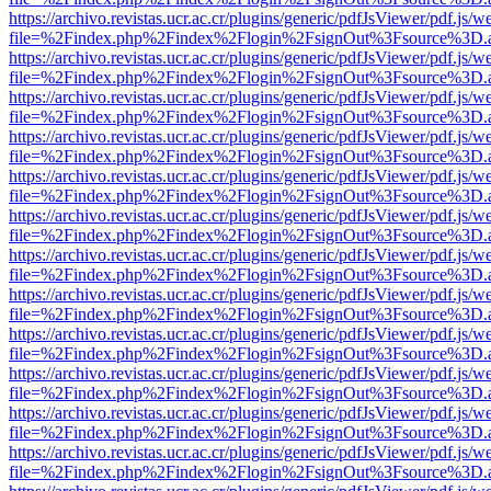
https://archivo.revistas.ucr.ac.cr/plugins/generic/pdfJsViewer/pdf.js/
file=%2Findex.php%2Findex%2Flogin%2FsignOut%3Fsource%3D.ame
https://archivo.revistas.ucr.ac.cr/plugins/generic/pdfJsViewer/pdf.js/
file=%2Findex.php%2Findex%2Flogin%2FsignOut%3Fsource%3D.ame
https://archivo.revistas.ucr.ac.cr/plugins/generic/pdfJsViewer/pdf.js/
file=%2Findex.php%2Findex%2Flogin%2FsignOut%3Fsource%3D.ame
https://archivo.revistas.ucr.ac.cr/plugins/generic/pdfJsViewer/pdf.js/
file=%2Findex.php%2Findex%2Flogin%2FsignOut%3Fsource%3D.ame
https://archivo.revistas.ucr.ac.cr/plugins/generic/pdfJsViewer/pdf.js/
file=%2Findex.php%2Findex%2Flogin%2FsignOut%3Fsource%3D.ame
https://archivo.revistas.ucr.ac.cr/plugins/generic/pdfJsViewer/pdf.js/
file=%2Findex.php%2Findex%2Flogin%2FsignOut%3Fsource%3D.ame
https://archivo.revistas.ucr.ac.cr/plugins/generic/pdfJsViewer/pdf.js/
file=%2Findex.php%2Findex%2Flogin%2FsignOut%3Fsource%3D.ame
https://archivo.revistas.ucr.ac.cr/plugins/generic/pdfJsViewer/pdf.js/
file=%2Findex.php%2Findex%2Flogin%2FsignOut%3Fsource%3D.ame
https://archivo.revistas.ucr.ac.cr/plugins/generic/pdfJsViewer/pdf.js/
file=%2Findex.php%2Findex%2Flogin%2FsignOut%3Fsource%3D.ame
https://archivo.revistas.ucr.ac.cr/plugins/generic/pdfJsViewer/pdf.js/
file=%2Findex.php%2Findex%2Flogin%2FsignOut%3Fsource%3D.ame
https://archivo.revistas.ucr.ac.cr/plugins/generic/pdfJsViewer/pdf.js/
file=%2Findex.php%2Findex%2Flogin%2FsignOut%3Fsource%3D.ame
https://archivo.revistas.ucr.ac.cr/plugins/generic/pdfJsViewer/pdf.js/
file=%2Findex.php%2Findex%2Flogin%2FsignOut%3Fsource%3D.ame