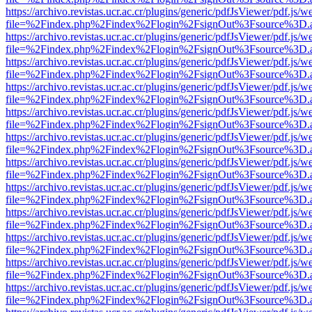
https://archivo.revistas.ucr.ac.cr/plugins/generic/pdfJsViewer/pdf.js/
file=%2Findex.php%2Findex%2Flogin%2FsignOut%3Fsource%3D.ame
https://archivo.revistas.ucr.ac.cr/plugins/generic/pdfJsViewer/pdf.js/
file=%2Findex.php%2Findex%2Flogin%2FsignOut%3Fsource%3D.ame
https://archivo.revistas.ucr.ac.cr/plugins/generic/pdfJsViewer/pdf.js/
file=%2Findex.php%2Findex%2Flogin%2FsignOut%3Fsource%3D.ame
https://archivo.revistas.ucr.ac.cr/plugins/generic/pdfJsViewer/pdf.js/
file=%2Findex.php%2Findex%2Flogin%2FsignOut%3Fsource%3D.ame
https://archivo.revistas.ucr.ac.cr/plugins/generic/pdfJsViewer/pdf.js/
file=%2Findex.php%2Findex%2Flogin%2FsignOut%3Fsource%3D.ame
https://archivo.revistas.ucr.ac.cr/plugins/generic/pdfJsViewer/pdf.js/
file=%2Findex.php%2Findex%2Flogin%2FsignOut%3Fsource%3D.ame
https://archivo.revistas.ucr.ac.cr/plugins/generic/pdfJsViewer/pdf.js/
file=%2Findex.php%2Findex%2Flogin%2FsignOut%3Fsource%3D.ame
https://archivo.revistas.ucr.ac.cr/plugins/generic/pdfJsViewer/pdf.js/
file=%2Findex.php%2Findex%2Flogin%2FsignOut%3Fsource%3D.ame
https://archivo.revistas.ucr.ac.cr/plugins/generic/pdfJsViewer/pdf.js/
file=%2Findex.php%2Findex%2Flogin%2FsignOut%3Fsource%3D.ame
https://archivo.revistas.ucr.ac.cr/plugins/generic/pdfJsViewer/pdf.js/
file=%2Findex.php%2Findex%2Flogin%2FsignOut%3Fsource%3D.ame
https://archivo.revistas.ucr.ac.cr/plugins/generic/pdfJsViewer/pdf.js/
file=%2Findex.php%2Findex%2Flogin%2FsignOut%3Fsource%3D.ame
https://archivo.revistas.ucr.ac.cr/plugins/generic/pdfJsViewer/pdf.js/
file=%2Findex.php%2Findex%2Flogin%2FsignOut%3Fsource%3D.ame