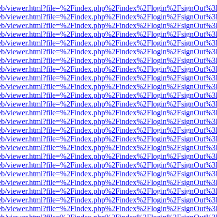
df.js/web/viewer.html?file=%2Findex.php%2Findex%2Flogin%2FsignOut%
df.js/web/viewer.html?file=%2Findex.php%2Findex%2Flogin%2FsignOut%
df.js/web/viewer.html?file=%2Findex.php%2Findex%2Flogin%2FsignOut%
df.js/web/viewer.html?file=%2Findex.php%2Findex%2Flogin%2FsignOut%
df.js/web/viewer.html?file=%2Findex.php%2Findex%2Flogin%2FsignOut%
df.js/web/viewer.html?file=%2Findex.php%2Findex%2Flogin%2FsignOut%
df.js/web/viewer.html?file=%2Findex.php%2Findex%2Flogin%2FsignOut%
df.js/web/viewer.html?file=%2Findex.php%2Findex%2Flogin%2FsignOut%
df.js/web/viewer.html?file=%2Findex.php%2Findex%2Flogin%2FsignOut%
df.js/web/viewer.html?file=%2Findex.php%2Findex%2Flogin%2FsignOut%
df.js/web/viewer.html?file=%2Findex.php%2Findex%2Flogin%2FsignOut%
df.js/web/viewer.html?file=%2Findex.php%2Findex%2Flogin%2FsignOut%
df.js/web/viewer.html?file=%2Findex.php%2Findex%2Flogin%2FsignOut%
df.js/web/viewer.html?file=%2Findex.php%2Findex%2Flogin%2FsignOut%
df.js/web/viewer.html?file=%2Findex.php%2Findex%2Flogin%2FsignOut%
df.js/web/viewer.html?file=%2Findex.php%2Findex%2Flogin%2FsignOut%
df.js/web/viewer.html?file=%2Findex.php%2Findex%2Flogin%2FsignOut%
df.js/web/viewer.html?file=%2Findex.php%2Findex%2Flogin%2FsignOut%
df.js/web/viewer.html?file=%2Findex.php%2Findex%2Flogin%2FsignOut%
df.js/web/viewer.html?file=%2Findex.php%2Findex%2Flogin%2FsignOut%
df.js/web/viewer.html?file=%2Findex.php%2Findex%2Flogin%2FsignOut%
df.js/web/viewer.html?file=%2Findex.php%2Findex%2Flogin%2FsignOut%
df.js/web/viewer.html?file=%2Findex.php%2Findex%2Flogin%2FsignOut%
df.js/web/viewer.html?file=%2Findex.php%2Findex%2Flogin%2FsignOut%