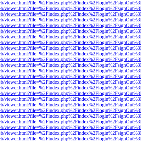
df.js/web/viewer.html?file=%2Findex.php%2Findex%2Flogin%2FsignOut%
df.js/web/viewer.html?file=%2Findex.php%2Findex%2Flogin%2FsignOut%
df.js/web/viewer.html?file=%2Findex.php%2Findex%2Flogin%2FsignOut%
df.js/web/viewer.html?file=%2Findex.php%2Findex%2Flogin%2FsignOut%
df.js/web/viewer.html?file=%2Findex.php%2Findex%2Flogin%2FsignOut%
df.js/web/viewer.html?file=%2Findex.php%2Findex%2Flogin%2FsignOut%
df.js/web/viewer.html?file=%2Findex.php%2Findex%2Flogin%2FsignOut%
df.js/web/viewer.html?file=%2Findex.php%2Findex%2Flogin%2FsignOut%
df.js/web/viewer.html?file=%2Findex.php%2Findex%2Flogin%2FsignOut%
df.js/web/viewer.html?file=%2Findex.php%2Findex%2Flogin%2FsignOut%
df.js/web/viewer.html?file=%2Findex.php%2Findex%2Flogin%2FsignOut%
df.js/web/viewer.html?file=%2Findex.php%2Findex%2Flogin%2FsignOut%
df.js/web/viewer.html?file=%2Findex.php%2Findex%2Flogin%2FsignOut%
df.js/web/viewer.html?file=%2Findex.php%2Findex%2Flogin%2FsignOut%
df.js/web/viewer.html?file=%2Findex.php%2Findex%2Flogin%2FsignOut%
df.js/web/viewer.html?file=%2Findex.php%2Findex%2Flogin%2FsignOut%
df.js/web/viewer.html?file=%2Findex.php%2Findex%2Flogin%2FsignOut%
df.js/web/viewer.html?file=%2Findex.php%2Findex%2Flogin%2FsignOut%
df.js/web/viewer.html?file=%2Findex.php%2Findex%2Flogin%2FsignOut%
df.js/web/viewer.html?file=%2Findex.php%2Findex%2Flogin%2FsignOut%
df.js/web/viewer.html?file=%2Findex.php%2Findex%2Flogin%2FsignOut%
df.js/web/viewer.html?file=%2Findex.php%2Findex%2Flogin%2FsignOut%
df.js/web/viewer.html?file=%2Findex.php%2Findex%2Flogin%2FsignOut%
df.js/web/viewer.html?file=%2Findex.php%2Findex%2Flogin%2FsignOut%
df.js/web/viewer.html?file=%2Findex.php%2Findex%2Flogin%2FsignOut%