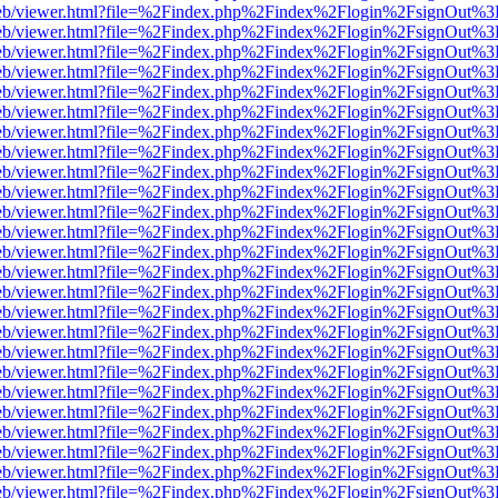
df.js/web/viewer.html?file=%2Findex.php%2Findex%2Flogin%2FsignOut%
df.js/web/viewer.html?file=%2Findex.php%2Findex%2Flogin%2FsignOut%
df.js/web/viewer.html?file=%2Findex.php%2Findex%2Flogin%2FsignOut%
df.js/web/viewer.html?file=%2Findex.php%2Findex%2Flogin%2FsignOut%
df.js/web/viewer.html?file=%2Findex.php%2Findex%2Flogin%2FsignOut%
df.js/web/viewer.html?file=%2Findex.php%2Findex%2Flogin%2FsignOut%
df.js/web/viewer.html?file=%2Findex.php%2Findex%2Flogin%2FsignOut%
df.js/web/viewer.html?file=%2Findex.php%2Findex%2Flogin%2FsignOut%
df.js/web/viewer.html?file=%2Findex.php%2Findex%2Flogin%2FsignOut%
df.js/web/viewer.html?file=%2Findex.php%2Findex%2Flogin%2FsignOut%
df.js/web/viewer.html?file=%2Findex.php%2Findex%2Flogin%2FsignOut%
df.js/web/viewer.html?file=%2Findex.php%2Findex%2Flogin%2FsignOut%
df.js/web/viewer.html?file=%2Findex.php%2Findex%2Flogin%2FsignOut%
df.js/web/viewer.html?file=%2Findex.php%2Findex%2Flogin%2FsignOut%
df.js/web/viewer.html?file=%2Findex.php%2Findex%2Flogin%2FsignOut%
df.js/web/viewer.html?file=%2Findex.php%2Findex%2Flogin%2FsignOut%
df.js/web/viewer.html?file=%2Findex.php%2Findex%2Flogin%2FsignOut%
df.js/web/viewer.html?file=%2Findex.php%2Findex%2Flogin%2FsignOut%
df.js/web/viewer.html?file=%2Findex.php%2Findex%2Flogin%2FsignOut%
df.js/web/viewer.html?file=%2Findex.php%2Findex%2Flogin%2FsignOut%
df.js/web/viewer.html?file=%2Findex.php%2Findex%2Flogin%2FsignOut%
df.js/web/viewer.html?file=%2Findex.php%2Findex%2Flogin%2FsignOut%
df.js/web/viewer.html?file=%2Findex.php%2Findex%2Flogin%2FsignOut%
df.js/web/viewer.html?file=%2Findex.php%2Findex%2Flogin%2FsignOut%
df.js/web/viewer.html?file=%2Findex.php%2Findex%2Flogin%2FsignOut%