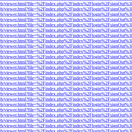
df.js/web/viewer.html?file=%2Findex.php%2Findex%2Flogin%2FsignOut%
df.js/web/viewer.html?file=%2Findex.php%2Findex%2Flogin%2FsignOut%
df.js/web/viewer.html?file=%2Findex.php%2Findex%2Flogin%2FsignOut%
df.js/web/viewer.html?file=%2Findex.php%2Findex%2Flogin%2FsignOut%
df.js/web/viewer.html?file=%2Findex.php%2Findex%2Flogin%2FsignOut%
df.js/web/viewer.html?file=%2Findex.php%2Findex%2Flogin%2FsignOut%
df.js/web/viewer.html?file=%2Findex.php%2Findex%2Flogin%2FsignOut%
df.js/web/viewer.html?file=%2Findex.php%2Findex%2Flogin%2FsignOut%
df.js/web/viewer.html?file=%2Findex.php%2Findex%2Flogin%2FsignOut%
df.js/web/viewer.html?file=%2Findex.php%2Findex%2Flogin%2FsignOut%
df.js/web/viewer.html?file=%2Findex.php%2Findex%2Flogin%2FsignOut%
df.js/web/viewer.html?file=%2Findex.php%2Findex%2Flogin%2FsignOut%
df.js/web/viewer.html?file=%2Findex.php%2Findex%2Flogin%2FsignOut%
df.js/web/viewer.html?file=%2Findex.php%2Findex%2Flogin%2FsignOut%
df.js/web/viewer.html?file=%2Findex.php%2Findex%2Flogin%2FsignOut%
df.js/web/viewer.html?file=%2Findex.php%2Findex%2Flogin%2FsignOut%
df.js/web/viewer.html?file=%2Findex.php%2Findex%2Flogin%2FsignOut%
df.js/web/viewer.html?file=%2Findex.php%2Findex%2Flogin%2FsignOut%
df.js/web/viewer.html?file=%2Findex.php%2Findex%2Flogin%2FsignOut%
df.js/web/viewer.html?file=%2Findex.php%2Findex%2Flogin%2FsignOut%
df.js/web/viewer.html?file=%2Findex.php%2Findex%2Flogin%2FsignOut%
df.js/web/viewer.html?file=%2Findex.php%2Findex%2Flogin%2FsignOut%
df.js/web/viewer.html?file=%2Findex.php%2Findex%2Flogin%2FsignOut%
df.js/web/viewer.html?file=%2Findex.php%2Findex%2Flogin%2FsignOut%
df.js/web/viewer.html?file=%2Findex.php%2Findex%2Flogin%2FsignOut%