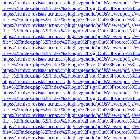
https://archivo.revistas.ucr.ac.cr/plugins/generic/pdfJsViewer/pdf.js/
file=%2Findex.php%2Findex%2Flogin%2FsignOut%3Fsource%3D.ame
https://archivo.revistas.ucr.ac.cr/plugins/generic/pdfJsViewer/pdf.js/
file=%2Findex.php%2Findex%2Flogin%2FsignOut%3Fsource%3D.ame
https://archivo.revistas.ucr.ac.cr/plugins/generic/pdfJsViewer/pdf.js/
file=%2Findex.php%2Findex%2Flogin%2FsignOut%3Fsource%3D.ame
https://archivo.revistas.ucr.ac.cr/plugins/generic/pdfJsViewer/pdf.js/
file=%2Findex.php%2Findex%2Flogin%2FsignOut%3Fsource%3D.ame
https://archivo.revistas.ucr.ac.cr/plugins/generic/pdfJsViewer/pdf.js/
file=%2Findex.php%2Findex%2Flogin%2FsignOut%3Fsource%3D.ame
https://archivo.revistas.ucr.ac.cr/plugins/generic/pdfJsViewer/pdf.js/
file=%2Findex.php%2Findex%2Flogin%2FsignOut%3Fsource%3D.ame
https://archivo.revistas.ucr.ac.cr/plugins/generic/pdfJsViewer/pdf.js/
file=%2Findex.php%2Findex%2Flogin%2FsignOut%3Fsource%3D.ame
https://archivo.revistas.ucr.ac.cr/plugins/generic/pdfJsViewer/pdf.js/
file=%2Findex.php%2Findex%2Flogin%2FsignOut%3Fsource%3D.ame
https://archivo.revistas.ucr.ac.cr/plugins/generic/pdfJsViewer/pdf.js/
file=%2Findex.php%2Findex%2Flogin%2FsignOut%3Fsource%3D.ame
https://archivo.revistas.ucr.ac.cr/plugins/generic/pdfJsViewer/pdf.js/
file=%2Findex.php%2Findex%2Flogin%2FsignOut%3Fsource%3D.ame
https://archivo.revistas.ucr.ac.cr/plugins/generic/pdfJsViewer/pdf.js/
file=%2Findex.php%2Findex%2Flogin%2FsignOut%3Fsource%3D.ame
https://archivo.revistas.ucr.ac.cr/plugins/generic/pdfJsViewer/pdf.js/
file=%2Findex.php%2Findex%2Flogin%2FsignOut%3Fsource%3D.ame
https://archivo.revistas.ucr.ac.cr/plugins/generic/pdfJsViewer/pdf.js/