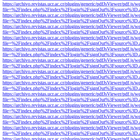
https://archivo.revistas.ucr.ac.cr/plugins/generic/pdfJsViewer/pdf.js/
file=%2Findex.php%2Findex%2Flogin%2FsignOut%3Fsource%3D.ame
https://archivo.revistas.ucr.ac.cr/plugins/generic/pdfJsViewer/pdf.js/
file=%2Findex.php%2Findex%2Flogin%2FsignOut%3Fsource%3D.ame
https://archivo.revistas.ucr.ac.cr/plugins/generic/pdfJsViewer/pdf.js/
file=%2Findex.php%2Findex%2Flogin%2FsignOut%3Fsource%3D.ame
https://archivo.revistas.ucr.ac.cr/plugins/generic/pdfJsViewer/pdf.js/
file=%2Findex.php%2Findex%2Flogin%2FsignOut%3Fsource%3D.ame
https://archivo.revistas.ucr.ac.cr/plugins/generic/pdfJsViewer/pdf.js/
file=%2Findex.php%2Findex%2Flogin%2FsignOut%3Fsource%3D.ame
https://archivo.revistas.ucr.ac.cr/plugins/generic/pdfJsViewer/pdf.js/
file=%2Findex.php%2Findex%2Flogin%2FsignOut%3Fsource%3D.ame
https://archivo.revistas.ucr.ac.cr/plugins/generic/pdfJsViewer/pdf.js/
file=%2Findex.php%2Findex%2Flogin%2FsignOut%3Fsource%3D.ame
https://archivo.revistas.ucr.ac.cr/plugins/generic/pdfJsViewer/pdf.js/
file=%2Findex.php%2Findex%2Flogin%2FsignOut%3Fsource%3D.ame
https://archivo.revistas.ucr.ac.cr/plugins/generic/pdfJsViewer/pdf.js/
file=%2Findex.php%2Findex%2Flogin%2FsignOut%3Fsource%3D.ame
https://archivo.revistas.ucr.ac.cr/plugins/generic/pdfJsViewer/pdf.js/
file=%2Findex.php%2Findex%2Flogin%2FsignOut%3Fsource%3D.ame
https://archivo.revistas.ucr.ac.cr/plugins/generic/pdfJsViewer/pdf.js/
file=%2Findex.php%2Findex%2Flogin%2FsignOut%3Fsource%3D.ame
https://archivo.revistas.ucr.ac.cr/plugins/generic/pdfJsViewer/pdf.js/
file=%2Findex.php%2Findex%2Flogin%2FsignOut%3Fsource%3D.ame
https://archivo.revistas.ucr.ac.cr/plugins/generic/pdfJsViewer/pdf.js/