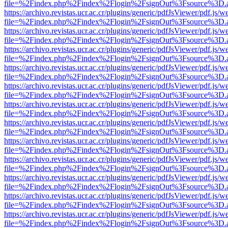
file=%2Findex.php%2Findex%2Flogin%2FsignOut%3Fsource%3D.ame
https://archivo.revistas.ucr.ac.cr/plugins/generic/pdfJsViewer/pdf.js/
file=%2Findex.php%2Findex%2Flogin%2FsignOut%3Fsource%3D.ame
https://archivo.revistas.ucr.ac.cr/plugins/generic/pdfJsViewer/pdf.js/
file=%2Findex.php%2Findex%2Flogin%2FsignOut%3Fsource%3D.ame
https://archivo.revistas.ucr.ac.cr/plugins/generic/pdfJsViewer/pdf.js/
file=%2Findex.php%2Findex%2Flogin%2FsignOut%3Fsource%3D.ame
https://archivo.revistas.ucr.ac.cr/plugins/generic/pdfJsViewer/pdf.js/
file=%2Findex.php%2Findex%2Flogin%2FsignOut%3Fsource%3D.ame
https://archivo.revistas.ucr.ac.cr/plugins/generic/pdfJsViewer/pdf.js/
file=%2Findex.php%2Findex%2Flogin%2FsignOut%3Fsource%3D.ame
https://archivo.revistas.ucr.ac.cr/plugins/generic/pdfJsViewer/pdf.js/
file=%2Findex.php%2Findex%2Flogin%2FsignOut%3Fsource%3D.ame
https://archivo.revistas.ucr.ac.cr/plugins/generic/pdfJsViewer/pdf.js/
file=%2Findex.php%2Findex%2Flogin%2FsignOut%3Fsource%3D.ame
https://archivo.revistas.ucr.ac.cr/plugins/generic/pdfJsViewer/pdf.js/
file=%2Findex.php%2Findex%2Flogin%2FsignOut%3Fsource%3D.ame
https://archivo.revistas.ucr.ac.cr/plugins/generic/pdfJsViewer/pdf.js/
file=%2Findex.php%2Findex%2Flogin%2FsignOut%3Fsource%3D.ame
https://archivo.revistas.ucr.ac.cr/plugins/generic/pdfJsViewer/pdf.js/
file=%2Findex.php%2Findex%2Flogin%2FsignOut%3Fsource%3D.ame
https://archivo.revistas.ucr.ac.cr/plugins/generic/pdfJsViewer/pdf.js/
file=%2Findex.php%2Findex%2Flogin%2FsignOut%3Fsource%3D.ame
https://archivo.revistas.ucr.ac.cr/plugins/generic/pdfJsViewer/pdf.js/
file=%2Findex.php%2Findex%2Flogin%2FsignOut%3Fsource%3D.ame