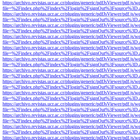
https://archivo.revistas.ucr.ac.cr/plugins/generic/pdfJsViewer/pdf.js/
file=%2Findex.php%2Findex%2Flogin%2FsignOut%3Fsource%3D.ame
https://archivo.revistas.ucr.ac.cr/plugins/generic/pdfJsViewer/pdf.js/
file=%2Findex.php%2Findex%2Flogin%2FsignOut%3Fsource%3D.ame
https://archivo.revistas.ucr.ac.cr/plugins/generic/pdfJsViewer/pdf.js/
file=%2Findex.php%2Findex%2Flogin%2FsignOut%3Fsource%3D.ame
https://archivo.revistas.ucr.ac.cr/plugins/generic/pdfJsViewer/pdf.js/
file=%2Findex.php%2Findex%2Flogin%2FsignOut%3Fsource%3D.ame
https://archivo.revistas.ucr.ac.cr/plugins/generic/pdfJsViewer/pdf.js/
file=%2Findex.php%2Findex%2Flogin%2FsignOut%3Fsource%3D.ame
https://archivo.revistas.ucr.ac.cr/plugins/generic/pdfJsViewer/pdf.js/
file=%2Findex.php%2Findex%2Flogin%2FsignOut%3Fsource%3D.ame
https://archivo.revistas.ucr.ac.cr/plugins/generic/pdfJsViewer/pdf.js/
file=%2Findex.php%2Findex%2Flogin%2FsignOut%3Fsource%3D.ame
https://archivo.revistas.ucr.ac.cr/plugins/generic/pdfJsViewer/pdf.js/
file=%2Findex.php%2Findex%2Flogin%2FsignOut%3Fsource%3D.ame
https://archivo.revistas.ucr.ac.cr/plugins/generic/pdfJsViewer/pdf.js/
file=%2Findex.php%2Findex%2Flogin%2FsignOut%3Fsource%3D.ame
https://archivo.revistas.ucr.ac.cr/plugins/generic/pdfJsViewer/pdf.js/
file=%2Findex.php%2Findex%2Flogin%2FsignOut%3Fsource%3D.ame
https://archivo.revistas.ucr.ac.cr/plugins/generic/pdfJsViewer/pdf.js/
file=%2Findex.php%2Findex%2Flogin%2FsignOut%3Fsource%3D.ame
https://archivo.revistas.ucr.ac.cr/plugins/generic/pdfJsViewer/pdf.js/
file=%2Findex.php%2Findex%2Flogin%2FsignOut%3Fsource%3D.ame
https://archivo.revistas.ucr.ac.cr/plugins/generic/pdfJsViewer/pdf.js/