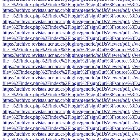
file=%2Findex.php%2Findex%2Flogin%2FsignOut%3Fsource%3D.ame
https://archivo.revistas.ucr.ac.cr/plugins/generic/pdfJsViewer/pdf.js/
file=%2Findex.php%2Findex%2Flogin%2FsignOut%3Fsource%3D.ame
https://archivo.revistas.ucr.ac.cr/plugins/generic/pdfJsViewer/pdf.js/
file=%2Findex.php%2Findex%2Flogin%2FsignOut%3Fsource%3D.ame
https://archivo.revistas.ucr.ac.cr/plugins/generic/pdfJsViewer/pdf.js/
file=%2Findex.php%2Findex%2Flogin%2FsignOut%3Fsource%3D.ame
https://archivo.revistas.ucr.ac.cr/plugins/generic/pdfJsViewer/pdf.js/
file=%2Findex.php%2Findex%2Flogin%2FsignOut%3Fsource%3D.ame
https://archivo.revistas.ucr.ac.cr/plugins/generic/pdfJsViewer/pdf.js/
file=%2Findex.php%2Findex%2Flogin%2FsignOut%3Fsource%3D.ame
https://archivo.revistas.ucr.ac.cr/plugins/generic/pdfJsViewer/pdf.js/
file=%2Findex.php%2Findex%2Flogin%2FsignOut%3Fsource%3D.ame
https://archivo.revistas.ucr.ac.cr/plugins/generic/pdfJsViewer/pdf.js/
file=%2Findex.php%2Findex%2Flogin%2FsignOut%3Fsource%3D.ame
https://archivo.revistas.ucr.ac.cr/plugins/generic/pdfJsViewer/pdf.js/
file=%2Findex.php%2Findex%2Flogin%2FsignOut%3Fsource%3D.ame
https://archivo.revistas.ucr.ac.cr/plugins/generic/pdfJsViewer/pdf.js/
file=%2Findex.php%2Findex%2Flogin%2FsignOut%3Fsource%3D.ame
https://archivo.revistas.ucr.ac.cr/plugins/generic/pdfJsViewer/pdf.js/
file=%2Findex.php%2Findex%2Flogin%2FsignOut%3Fsource%3D.ame
https://archivo.revistas.ucr.ac.cr/plugins/generic/pdfJsViewer/pdf.js/
file=%2Findex.php%2Findex%2Flogin%2FsignOut%3Fsource%3D.ame
https://archivo.revistas.ucr.ac.cr/plugins/generic/pdfJsViewer/pdf.js/
file=%2Findex.php%2Findex%2Flogin%2FsignOut%3Fsource%3D.ame