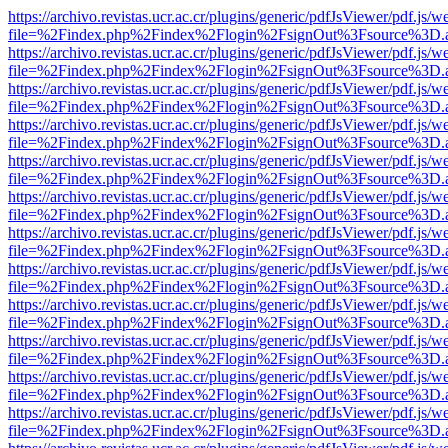
https://archivo.revistas.ucr.ac.cr/plugins/generic/pdfJsViewer/pdf.js/
file=%2Findex.php%2Findex%2Flogin%2FsignOut%3Fsource%3D.ame
https://archivo.revistas.ucr.ac.cr/plugins/generic/pdfJsViewer/pdf.js/
file=%2Findex.php%2Findex%2Flogin%2FsignOut%3Fsource%3D.ame
https://archivo.revistas.ucr.ac.cr/plugins/generic/pdfJsViewer/pdf.js/
file=%2Findex.php%2Findex%2Flogin%2FsignOut%3Fsource%3D.ame
https://archivo.revistas.ucr.ac.cr/plugins/generic/pdfJsViewer/pdf.js/
file=%2Findex.php%2Findex%2Flogin%2FsignOut%3Fsource%3D.ame
https://archivo.revistas.ucr.ac.cr/plugins/generic/pdfJsViewer/pdf.js/
file=%2Findex.php%2Findex%2Flogin%2FsignOut%3Fsource%3D.ame
https://archivo.revistas.ucr.ac.cr/plugins/generic/pdfJsViewer/pdf.js/
file=%2Findex.php%2Findex%2Flogin%2FsignOut%3Fsource%3D.ame
https://archivo.revistas.ucr.ac.cr/plugins/generic/pdfJsViewer/pdf.js/
file=%2Findex.php%2Findex%2Flogin%2FsignOut%3Fsource%3D.ame
https://archivo.revistas.ucr.ac.cr/plugins/generic/pdfJsViewer/pdf.js/
file=%2Findex.php%2Findex%2Flogin%2FsignOut%3Fsource%3D.ame
https://archivo.revistas.ucr.ac.cr/plugins/generic/pdfJsViewer/pdf.js/
file=%2Findex.php%2Findex%2Flogin%2FsignOut%3Fsource%3D.ame
https://archivo.revistas.ucr.ac.cr/plugins/generic/pdfJsViewer/pdf.js/
file=%2Findex.php%2Findex%2Flogin%2FsignOut%3Fsource%3D.ame
https://archivo.revistas.ucr.ac.cr/plugins/generic/pdfJsViewer/pdf.js/
file=%2Findex.php%2Findex%2Flogin%2FsignOut%3Fsource%3D.ame
https://archivo.revistas.ucr.ac.cr/plugins/generic/pdfJsViewer/pdf.js/
file=%2Findex.php%2Findex%2Flogin%2FsignOut%3Fsource%3D.ame