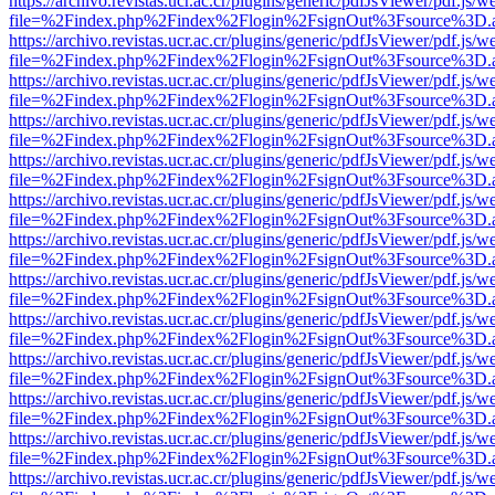
https://archivo.revistas.ucr.ac.cr/plugins/generic/pdfJsViewer/pdf.js/
file=%2Findex.php%2Findex%2Flogin%2FsignOut%3Fsource%3D.ame
https://archivo.revistas.ucr.ac.cr/plugins/generic/pdfJsViewer/pdf.js/
file=%2Findex.php%2Findex%2Flogin%2FsignOut%3Fsource%3D.ame
https://archivo.revistas.ucr.ac.cr/plugins/generic/pdfJsViewer/pdf.js/
file=%2Findex.php%2Findex%2Flogin%2FsignOut%3Fsource%3D.ame
https://archivo.revistas.ucr.ac.cr/plugins/generic/pdfJsViewer/pdf.js/
file=%2Findex.php%2Findex%2Flogin%2FsignOut%3Fsource%3D.ame
https://archivo.revistas.ucr.ac.cr/plugins/generic/pdfJsViewer/pdf.js/
file=%2Findex.php%2Findex%2Flogin%2FsignOut%3Fsource%3D.ame
https://archivo.revistas.ucr.ac.cr/plugins/generic/pdfJsViewer/pdf.js/
file=%2Findex.php%2Findex%2Flogin%2FsignOut%3Fsource%3D.ame
https://archivo.revistas.ucr.ac.cr/plugins/generic/pdfJsViewer/pdf.js/
file=%2Findex.php%2Findex%2Flogin%2FsignOut%3Fsource%3D.ame
https://archivo.revistas.ucr.ac.cr/plugins/generic/pdfJsViewer/pdf.js/
file=%2Findex.php%2Findex%2Flogin%2FsignOut%3Fsource%3D.ame
https://archivo.revistas.ucr.ac.cr/plugins/generic/pdfJsViewer/pdf.js/
file=%2Findex.php%2Findex%2Flogin%2FsignOut%3Fsource%3D.ame
https://archivo.revistas.ucr.ac.cr/plugins/generic/pdfJsViewer/pdf.js/
file=%2Findex.php%2Findex%2Flogin%2FsignOut%3Fsource%3D.ame
https://archivo.revistas.ucr.ac.cr/plugins/generic/pdfJsViewer/pdf.js/
file=%2Findex.php%2Findex%2Flogin%2FsignOut%3Fsource%3D.ame
https://archivo.revistas.ucr.ac.cr/plugins/generic/pdfJsViewer/pdf.js/
file=%2Findex.php%2Findex%2Flogin%2FsignOut%3Fsource%3D.ame
https://archivo.revistas.ucr.ac.cr/plugins/generic/pdfJsViewer/pdf.js/