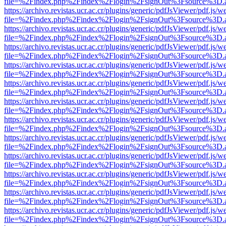
file=%2Findex.php%2Findex%2Flogin%2FsignOut%3Fsource%3D.ame
https://archivo.revistas.ucr.ac.cr/plugins/generic/pdfJsViewer/pdf.js/
file=%2Findex.php%2Findex%2Flogin%2FsignOut%3Fsource%3D.ame
https://archivo.revistas.ucr.ac.cr/plugins/generic/pdfJsViewer/pdf.js/
file=%2Findex.php%2Findex%2Flogin%2FsignOut%3Fsource%3D.ame
https://archivo.revistas.ucr.ac.cr/plugins/generic/pdfJsViewer/pdf.js/
file=%2Findex.php%2Findex%2Flogin%2FsignOut%3Fsource%3D.ame
https://archivo.revistas.ucr.ac.cr/plugins/generic/pdfJsViewer/pdf.js/
file=%2Findex.php%2Findex%2Flogin%2FsignOut%3Fsource%3D.ame
https://archivo.revistas.ucr.ac.cr/plugins/generic/pdfJsViewer/pdf.js/
file=%2Findex.php%2Findex%2Flogin%2FsignOut%3Fsource%3D.ame
https://archivo.revistas.ucr.ac.cr/plugins/generic/pdfJsViewer/pdf.js/
file=%2Findex.php%2Findex%2Flogin%2FsignOut%3Fsource%3D.ame
https://archivo.revistas.ucr.ac.cr/plugins/generic/pdfJsViewer/pdf.js/
file=%2Findex.php%2Findex%2Flogin%2FsignOut%3Fsource%3D.ame
https://archivo.revistas.ucr.ac.cr/plugins/generic/pdfJsViewer/pdf.js/
file=%2Findex.php%2Findex%2Flogin%2FsignOut%3Fsource%3D.ame
https://archivo.revistas.ucr.ac.cr/plugins/generic/pdfJsViewer/pdf.js/
file=%2Findex.php%2Findex%2Flogin%2FsignOut%3Fsource%3D.ame
https://archivo.revistas.ucr.ac.cr/plugins/generic/pdfJsViewer/pdf.js/
file=%2Findex.php%2Findex%2Flogin%2FsignOut%3Fsource%3D.ame
https://archivo.revistas.ucr.ac.cr/plugins/generic/pdfJsViewer/pdf.js/
file=%2Findex.php%2Findex%2Flogin%2FsignOut%3Fsource%3D.ame
https://archivo.revistas.ucr.ac.cr/plugins/generic/pdfJsViewer/pdf.js/
file=%2Findex.php%2Findex%2Flogin%2FsignOut%3Fsource%3D.ame