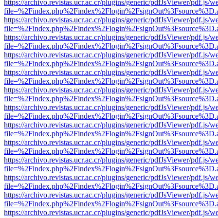
https://archivo.revistas.ucr.ac.cr/plugins/generic/pdfJsViewer/pdf.js/
file=%2Findex.php%2Findex%2Flogin%2FsignOut%3Fsource%3D.ame
https://archivo.revistas.ucr.ac.cr/plugins/generic/pdfJsViewer/pdf.js/
file=%2Findex.php%2Findex%2Flogin%2FsignOut%3Fsource%3D.ame
https://archivo.revistas.ucr.ac.cr/plugins/generic/pdfJsViewer/pdf.js/
file=%2Findex.php%2Findex%2Flogin%2FsignOut%3Fsource%3D.ame
https://archivo.revistas.ucr.ac.cr/plugins/generic/pdfJsViewer/pdf.js/
file=%2Findex.php%2Findex%2Flogin%2FsignOut%3Fsource%3D.ame
https://archivo.revistas.ucr.ac.cr/plugins/generic/pdfJsViewer/pdf.js/
file=%2Findex.php%2Findex%2Flogin%2FsignOut%3Fsource%3D.ame
https://archivo.revistas.ucr.ac.cr/plugins/generic/pdfJsViewer/pdf.js/
file=%2Findex.php%2Findex%2Flogin%2FsignOut%3Fsource%3D.ame
https://archivo.revistas.ucr.ac.cr/plugins/generic/pdfJsViewer/pdf.js/
file=%2Findex.php%2Findex%2Flogin%2FsignOut%3Fsource%3D.ame
https://archivo.revistas.ucr.ac.cr/plugins/generic/pdfJsViewer/pdf.js/
file=%2Findex.php%2Findex%2Flogin%2FsignOut%3Fsource%3D.ame
https://archivo.revistas.ucr.ac.cr/plugins/generic/pdfJsViewer/pdf.js/
file=%2Findex.php%2Findex%2Flogin%2FsignOut%3Fsource%3D.ame
https://archivo.revistas.ucr.ac.cr/plugins/generic/pdfJsViewer/pdf.js/
file=%2Findex.php%2Findex%2Flogin%2FsignOut%3Fsource%3D.ame
https://archivo.revistas.ucr.ac.cr/plugins/generic/pdfJsViewer/pdf.js/
file=%2Findex.php%2Findex%2Flogin%2FsignOut%3Fsource%3D.ame
https://archivo.revistas.ucr.ac.cr/plugins/generic/pdfJsViewer/pdf.js/
file=%2Findex.php%2Findex%2Flogin%2FsignOut%3Fsource%3D.ame
https://archivo.revistas.ucr.ac.cr/plugins/generic/pdfJsViewer/pdf.js/