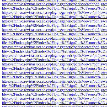
https://archivo.revistas.ucr.ac.cr/plugins/generic/pdfJsViewer/pdf.js/
file=%2Findex.php%2Findex%2Flogin%2FsignOut%3Fsource%3D.ame
https://archivo.revistas.ucr.ac.cr/plugins/generic/pdfJsViewer/pdf.js/
file=%2Findex.php%2Findex%2Flogin%2FsignOut%3Fsource%3D.ame
https://archivo.revistas.ucr.ac.cr/plugins/generic/pdfJsViewer/pdf.js/
file=%2Findex.php%2Findex%2Flogin%2FsignOut%3Fsource%3D.ame
https://archivo.revistas.ucr.ac.cr/plugins/generic/pdfJsViewer/pdf.js/
file=%2Findex.php%2Findex%2Flogin%2FsignOut%3Fsource%3D.ame
https://archivo.revistas.ucr.ac.cr/plugins/generic/pdfJsViewer/pdf.js/
file=%2Findex.php%2Findex%2Flogin%2FsignOut%3Fsource%3D.ame
https://archivo.revistas.ucr.ac.cr/plugins/generic/pdfJsViewer/pdf.js/
file=%2Findex.php%2Findex%2Flogin%2FsignOut%3Fsource%3D.ame
https://archivo.revistas.ucr.ac.cr/plugins/generic/pdfJsViewer/pdf.js/
file=%2Findex.php%2Findex%2Flogin%2FsignOut%3Fsource%3D.ame
https://archivo.revistas.ucr.ac.cr/plugins/generic/pdfJsViewer/pdf.js/
file=%2Findex.php%2Findex%2Flogin%2FsignOut%3Fsource%3D.ame
https://archivo.revistas.ucr.ac.cr/plugins/generic/pdfJsViewer/pdf.js/
file=%2Findex.php%2Findex%2Flogin%2FsignOut%3Fsource%3D.ame
https://archivo.revistas.ucr.ac.cr/plugins/generic/pdfJsViewer/pdf.js/
file=%2Findex.php%2Findex%2Flogin%2FsignOut%3Fsource%3D.ame
https://archivo.revistas.ucr.ac.cr/plugins/generic/pdfJsViewer/pdf.js/
file=%2Findex.php%2Findex%2Flogin%2FsignOut%3Fsource%3D.ame
https://archivo.revistas.ucr.ac.cr/plugins/generic/pdfJsViewer/pdf.js/
file=%2Findex.php%2Findex%2Flogin%2FsignOut%3Fsource%3D.ame