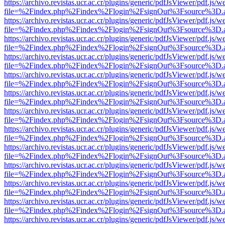
https://archivo.revistas.ucr.ac.cr/plugins/generic/pdfJsViewer/pdf.js/
file=%2Findex.php%2Findex%2Flogin%2FsignOut%3Fsource%3D.ame
https://archivo.revistas.ucr.ac.cr/plugins/generic/pdfJsViewer/pdf.js/
file=%2Findex.php%2Findex%2Flogin%2FsignOut%3Fsource%3D.ame
https://archivo.revistas.ucr.ac.cr/plugins/generic/pdfJsViewer/pdf.js/
file=%2Findex.php%2Findex%2Flogin%2FsignOut%3Fsource%3D.ame
https://archivo.revistas.ucr.ac.cr/plugins/generic/pdfJsViewer/pdf.js/
file=%2Findex.php%2Findex%2Flogin%2FsignOut%3Fsource%3D.ame
https://archivo.revistas.ucr.ac.cr/plugins/generic/pdfJsViewer/pdf.js/
file=%2Findex.php%2Findex%2Flogin%2FsignOut%3Fsource%3D.ame
https://archivo.revistas.ucr.ac.cr/plugins/generic/pdfJsViewer/pdf.js/
file=%2Findex.php%2Findex%2Flogin%2FsignOut%3Fsource%3D.ame
https://archivo.revistas.ucr.ac.cr/plugins/generic/pdfJsViewer/pdf.js/
file=%2Findex.php%2Findex%2Flogin%2FsignOut%3Fsource%3D.ame
https://archivo.revistas.ucr.ac.cr/plugins/generic/pdfJsViewer/pdf.js/
file=%2Findex.php%2Findex%2Flogin%2FsignOut%3Fsource%3D.ame
https://archivo.revistas.ucr.ac.cr/plugins/generic/pdfJsViewer/pdf.js/
file=%2Findex.php%2Findex%2Flogin%2FsignOut%3Fsource%3D.ame
https://archivo.revistas.ucr.ac.cr/plugins/generic/pdfJsViewer/pdf.js/
file=%2Findex.php%2Findex%2Flogin%2FsignOut%3Fsource%3D.ame
https://archivo.revistas.ucr.ac.cr/plugins/generic/pdfJsViewer/pdf.js/
file=%2Findex.php%2Findex%2Flogin%2FsignOut%3Fsource%3D.ame
https://archivo.revistas.ucr.ac.cr/plugins/generic/pdfJsViewer/pdf.js/
file=%2Findex.php%2Findex%2Flogin%2FsignOut%3Fsource%3D.ame
https://archivo.revistas.ucr.ac.cr/plugins/generic/pdfJsViewer/pdf.js/