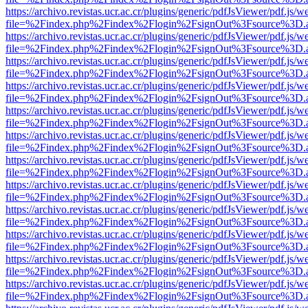
https://archivo.revistas.ucr.ac.cr/plugins/generic/pdfJsViewer/pdf.js/
file=%2Findex.php%2Findex%2Flogin%2FsignOut%3Fsource%3D.ame
https://archivo.revistas.ucr.ac.cr/plugins/generic/pdfJsViewer/pdf.js/
file=%2Findex.php%2Findex%2Flogin%2FsignOut%3Fsource%3D.ame
https://archivo.revistas.ucr.ac.cr/plugins/generic/pdfJsViewer/pdf.js/
file=%2Findex.php%2Findex%2Flogin%2FsignOut%3Fsource%3D.ame
https://archivo.revistas.ucr.ac.cr/plugins/generic/pdfJsViewer/pdf.js/
file=%2Findex.php%2Findex%2Flogin%2FsignOut%3Fsource%3D.ame
https://archivo.revistas.ucr.ac.cr/plugins/generic/pdfJsViewer/pdf.js/
file=%2Findex.php%2Findex%2Flogin%2FsignOut%3Fsource%3D.ame
https://archivo.revistas.ucr.ac.cr/plugins/generic/pdfJsViewer/pdf.js/
file=%2Findex.php%2Findex%2Flogin%2FsignOut%3Fsource%3D.ame
https://archivo.revistas.ucr.ac.cr/plugins/generic/pdfJsViewer/pdf.js/
file=%2Findex.php%2Findex%2Flogin%2FsignOut%3Fsource%3D.ame
https://archivo.revistas.ucr.ac.cr/plugins/generic/pdfJsViewer/pdf.js/
file=%2Findex.php%2Findex%2Flogin%2FsignOut%3Fsource%3D.ame
https://archivo.revistas.ucr.ac.cr/plugins/generic/pdfJsViewer/pdf.js/
file=%2Findex.php%2Findex%2Flogin%2FsignOut%3Fsource%3D.ame
https://archivo.revistas.ucr.ac.cr/plugins/generic/pdfJsViewer/pdf.js/
file=%2Findex.php%2Findex%2Flogin%2FsignOut%3Fsource%3D.ame
https://archivo.revistas.ucr.ac.cr/plugins/generic/pdfJsViewer/pdf.js/
file=%2Findex.php%2Findex%2Flogin%2FsignOut%3Fsource%3D.ame
https://archivo.revistas.ucr.ac.cr/plugins/generic/pdfJsViewer/pdf.js/
file=%2Findex.php%2Findex%2Flogin%2FsignOut%3Fsource%3D.ame