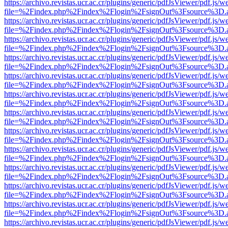
https://archivo.revistas.ucr.ac.cr/plugins/generic/pdfJsViewer/pdf.js/
file=%2Findex.php%2Findex%2Flogin%2FsignOut%3Fsource%3D.ame
https://archivo.revistas.ucr.ac.cr/plugins/generic/pdfJsViewer/pdf.js/
file=%2Findex.php%2Findex%2Flogin%2FsignOut%3Fsource%3D.ame
https://archivo.revistas.ucr.ac.cr/plugins/generic/pdfJsViewer/pdf.js/
file=%2Findex.php%2Findex%2Flogin%2FsignOut%3Fsource%3D.ame
https://archivo.revistas.ucr.ac.cr/plugins/generic/pdfJsViewer/pdf.js/
file=%2Findex.php%2Findex%2Flogin%2FsignOut%3Fsource%3D.ame
https://archivo.revistas.ucr.ac.cr/plugins/generic/pdfJsViewer/pdf.js/
file=%2Findex.php%2Findex%2Flogin%2FsignOut%3Fsource%3D.ame
https://archivo.revistas.ucr.ac.cr/plugins/generic/pdfJsViewer/pdf.js/
file=%2Findex.php%2Findex%2Flogin%2FsignOut%3Fsource%3D.ame
https://archivo.revistas.ucr.ac.cr/plugins/generic/pdfJsViewer/pdf.js/
file=%2Findex.php%2Findex%2Flogin%2FsignOut%3Fsource%3D.ame
https://archivo.revistas.ucr.ac.cr/plugins/generic/pdfJsViewer/pdf.js/
file=%2Findex.php%2Findex%2Flogin%2FsignOut%3Fsource%3D.ame
https://archivo.revistas.ucr.ac.cr/plugins/generic/pdfJsViewer/pdf.js/
file=%2Findex.php%2Findex%2Flogin%2FsignOut%3Fsource%3D.ame
https://archivo.revistas.ucr.ac.cr/plugins/generic/pdfJsViewer/pdf.js/
file=%2Findex.php%2Findex%2Flogin%2FsignOut%3Fsource%3D.ame
https://archivo.revistas.ucr.ac.cr/plugins/generic/pdfJsViewer/pdf.js/
file=%2Findex.php%2Findex%2Flogin%2FsignOut%3Fsource%3D.ame
https://archivo.revistas.ucr.ac.cr/plugins/generic/pdfJsViewer/pdf.js/
file=%2Findex.php%2Findex%2Flogin%2FsignOut%3Fsource%3D.ame
https://archivo.revistas.ucr.ac.cr/plugins/generic/pdfJsViewer/pdf.js/