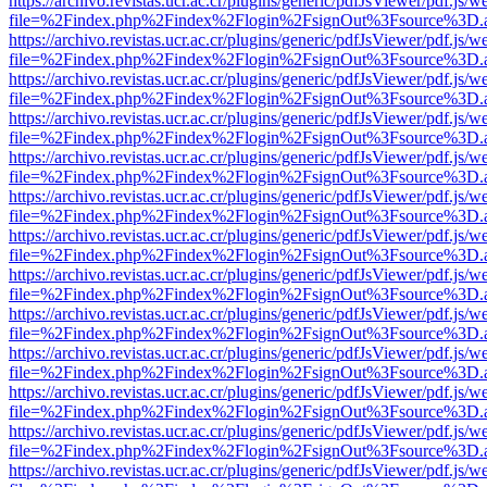
https://archivo.revistas.ucr.ac.cr/plugins/generic/pdfJsViewer/pdf.js/
file=%2Findex.php%2Findex%2Flogin%2FsignOut%3Fsource%3D.ame
https://archivo.revistas.ucr.ac.cr/plugins/generic/pdfJsViewer/pdf.js/
file=%2Findex.php%2Findex%2Flogin%2FsignOut%3Fsource%3D.ame
https://archivo.revistas.ucr.ac.cr/plugins/generic/pdfJsViewer/pdf.js/
file=%2Findex.php%2Findex%2Flogin%2FsignOut%3Fsource%3D.ame
https://archivo.revistas.ucr.ac.cr/plugins/generic/pdfJsViewer/pdf.js/
file=%2Findex.php%2Findex%2Flogin%2FsignOut%3Fsource%3D.ame
https://archivo.revistas.ucr.ac.cr/plugins/generic/pdfJsViewer/pdf.js/
file=%2Findex.php%2Findex%2Flogin%2FsignOut%3Fsource%3D.ame
https://archivo.revistas.ucr.ac.cr/plugins/generic/pdfJsViewer/pdf.js/
file=%2Findex.php%2Findex%2Flogin%2FsignOut%3Fsource%3D.ame
https://archivo.revistas.ucr.ac.cr/plugins/generic/pdfJsViewer/pdf.js/
file=%2Findex.php%2Findex%2Flogin%2FsignOut%3Fsource%3D.ame
https://archivo.revistas.ucr.ac.cr/plugins/generic/pdfJsViewer/pdf.js/
file=%2Findex.php%2Findex%2Flogin%2FsignOut%3Fsource%3D.ame
https://archivo.revistas.ucr.ac.cr/plugins/generic/pdfJsViewer/pdf.js/
file=%2Findex.php%2Findex%2Flogin%2FsignOut%3Fsource%3D.ame
https://archivo.revistas.ucr.ac.cr/plugins/generic/pdfJsViewer/pdf.js/
file=%2Findex.php%2Findex%2Flogin%2FsignOut%3Fsource%3D.ame
https://archivo.revistas.ucr.ac.cr/plugins/generic/pdfJsViewer/pdf.js/
file=%2Findex.php%2Findex%2Flogin%2FsignOut%3Fsource%3D.ame
https://archivo.revistas.ucr.ac.cr/plugins/generic/pdfJsViewer/pdf.js/
file=%2Findex.php%2Findex%2Flogin%2FsignOut%3Fsource%3D.ame
https://archivo.revistas.ucr.ac.cr/plugins/generic/pdfJsViewer/pdf.js/