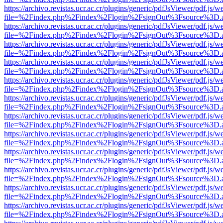
https://archivo.revistas.ucr.ac.cr/plugins/generic/pdfJsViewer/pdf.js/
file=%2Findex.php%2Findex%2Flogin%2FsignOut%3Fsource%3D.ame
https://archivo.revistas.ucr.ac.cr/plugins/generic/pdfJsViewer/pdf.js/
file=%2Findex.php%2Findex%2Flogin%2FsignOut%3Fsource%3D.ame
https://archivo.revistas.ucr.ac.cr/plugins/generic/pdfJsViewer/pdf.js/
file=%2Findex.php%2Findex%2Flogin%2FsignOut%3Fsource%3D.ame
https://archivo.revistas.ucr.ac.cr/plugins/generic/pdfJsViewer/pdf.js/
file=%2Findex.php%2Findex%2Flogin%2FsignOut%3Fsource%3D.ame
https://archivo.revistas.ucr.ac.cr/plugins/generic/pdfJsViewer/pdf.js/
file=%2Findex.php%2Findex%2Flogin%2FsignOut%3Fsource%3D.ame
https://archivo.revistas.ucr.ac.cr/plugins/generic/pdfJsViewer/pdf.js/
file=%2Findex.php%2Findex%2Flogin%2FsignOut%3Fsource%3D.ame
https://archivo.revistas.ucr.ac.cr/plugins/generic/pdfJsViewer/pdf.js/
file=%2Findex.php%2Findex%2Flogin%2FsignOut%3Fsource%3D.ame
https://archivo.revistas.ucr.ac.cr/plugins/generic/pdfJsViewer/pdf.js/
file=%2Findex.php%2Findex%2Flogin%2FsignOut%3Fsource%3D.ame
https://archivo.revistas.ucr.ac.cr/plugins/generic/pdfJsViewer/pdf.js/
file=%2Findex.php%2Findex%2Flogin%2FsignOut%3Fsource%3D.ame
https://archivo.revistas.ucr.ac.cr/plugins/generic/pdfJsViewer/pdf.js/
file=%2Findex.php%2Findex%2Flogin%2FsignOut%3Fsource%3D.ame
https://archivo.revistas.ucr.ac.cr/plugins/generic/pdfJsViewer/pdf.js/
file=%2Findex.php%2Findex%2Flogin%2FsignOut%3Fsource%3D.ame
https://archivo.revistas.ucr.ac.cr/plugins/generic/pdfJsViewer/pdf.js/
file=%2Findex.php%2Findex%2Flogin%2FsignOut%3Fsource%3D.ame