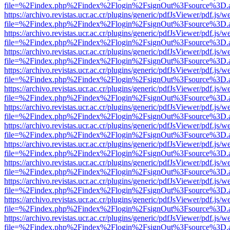
file=%2Findex.php%2Findex%2Flogin%2FsignOut%3Fsource%3D.ame
https://archivo.revistas.ucr.ac.cr/plugins/generic/pdfJsViewer/pdf.js/
file=%2Findex.php%2Findex%2Flogin%2FsignOut%3Fsource%3D.ame
https://archivo.revistas.ucr.ac.cr/plugins/generic/pdfJsViewer/pdf.js/
file=%2Findex.php%2Findex%2Flogin%2FsignOut%3Fsource%3D.ame
https://archivo.revistas.ucr.ac.cr/plugins/generic/pdfJsViewer/pdf.js/
file=%2Findex.php%2Findex%2Flogin%2FsignOut%3Fsource%3D.ame
https://archivo.revistas.ucr.ac.cr/plugins/generic/pdfJsViewer/pdf.js/
file=%2Findex.php%2Findex%2Flogin%2FsignOut%3Fsource%3D.ame
https://archivo.revistas.ucr.ac.cr/plugins/generic/pdfJsViewer/pdf.js/
file=%2Findex.php%2Findex%2Flogin%2FsignOut%3Fsource%3D.ame
https://archivo.revistas.ucr.ac.cr/plugins/generic/pdfJsViewer/pdf.js/
file=%2Findex.php%2Findex%2Flogin%2FsignOut%3Fsource%3D.ame
https://archivo.revistas.ucr.ac.cr/plugins/generic/pdfJsViewer/pdf.js/
file=%2Findex.php%2Findex%2Flogin%2FsignOut%3Fsource%3D.ame
https://archivo.revistas.ucr.ac.cr/plugins/generic/pdfJsViewer/pdf.js/
file=%2Findex.php%2Findex%2Flogin%2FsignOut%3Fsource%3D.ame
https://archivo.revistas.ucr.ac.cr/plugins/generic/pdfJsViewer/pdf.js/
file=%2Findex.php%2Findex%2Flogin%2FsignOut%3Fsource%3D.ame
https://archivo.revistas.ucr.ac.cr/plugins/generic/pdfJsViewer/pdf.js/
file=%2Findex.php%2Findex%2Flogin%2FsignOut%3Fsource%3D.ame
https://archivo.revistas.ucr.ac.cr/plugins/generic/pdfJsViewer/pdf.js/
file=%2Findex.php%2Findex%2Flogin%2FsignOut%3Fsource%3D.ame
https://archivo.revistas.ucr.ac.cr/plugins/generic/pdfJsViewer/pdf.js/
file=%2Findex.php%2Findex%2Flogin%2FsignOut%3Fsource%3D.ame