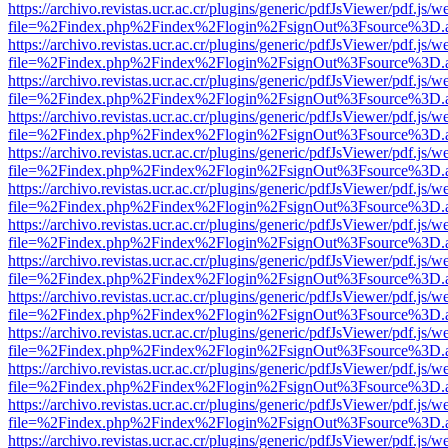
https://archivo.revistas.ucr.ac.cr/plugins/generic/pdfJsViewer/pdf.js/
file=%2Findex.php%2Findex%2Flogin%2FsignOut%3Fsource%3D.ame
https://archivo.revistas.ucr.ac.cr/plugins/generic/pdfJsViewer/pdf.js/
file=%2Findex.php%2Findex%2Flogin%2FsignOut%3Fsource%3D.ame
https://archivo.revistas.ucr.ac.cr/plugins/generic/pdfJsViewer/pdf.js/
file=%2Findex.php%2Findex%2Flogin%2FsignOut%3Fsource%3D.ame
https://archivo.revistas.ucr.ac.cr/plugins/generic/pdfJsViewer/pdf.js/
file=%2Findex.php%2Findex%2Flogin%2FsignOut%3Fsource%3D.ame
https://archivo.revistas.ucr.ac.cr/plugins/generic/pdfJsViewer/pdf.js/
file=%2Findex.php%2Findex%2Flogin%2FsignOut%3Fsource%3D.ame
https://archivo.revistas.ucr.ac.cr/plugins/generic/pdfJsViewer/pdf.js/
file=%2Findex.php%2Findex%2Flogin%2FsignOut%3Fsource%3D.ame
https://archivo.revistas.ucr.ac.cr/plugins/generic/pdfJsViewer/pdf.js/
file=%2Findex.php%2Findex%2Flogin%2FsignOut%3Fsource%3D.ame
https://archivo.revistas.ucr.ac.cr/plugins/generic/pdfJsViewer/pdf.js/
file=%2Findex.php%2Findex%2Flogin%2FsignOut%3Fsource%3D.ame
https://archivo.revistas.ucr.ac.cr/plugins/generic/pdfJsViewer/pdf.js/
file=%2Findex.php%2Findex%2Flogin%2FsignOut%3Fsource%3D.ame
https://archivo.revistas.ucr.ac.cr/plugins/generic/pdfJsViewer/pdf.js/
file=%2Findex.php%2Findex%2Flogin%2FsignOut%3Fsource%3D.ame
https://archivo.revistas.ucr.ac.cr/plugins/generic/pdfJsViewer/pdf.js/
file=%2Findex.php%2Findex%2Flogin%2FsignOut%3Fsource%3D.ame
https://archivo.revistas.ucr.ac.cr/plugins/generic/pdfJsViewer/pdf.js/
file=%2Findex.php%2Findex%2Flogin%2FsignOut%3Fsource%3D.ame
https://archivo.revistas.ucr.ac.cr/plugins/generic/pdfJsViewer/pdf.js/