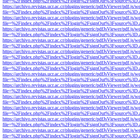
file=%2Findex.php%2Findex%2Flogin%2FsignOut%3Fsource%3D.ame
https://archivo.revistas.ucr.ac.cr/plugins/generic/pdfJsViewer/pdf.js/
file=%2Findex.php%2Findex%2Flogin%2FsignOut%3Fsource%3D.ame
https://archivo.revistas.ucr.ac.cr/plugins/generic/pdfJsViewer/pdf.js/
file=%2Findex.php%2Findex%2Flogin%2FsignOut%3Fsource%3D.ame
https://archivo.revistas.ucr.ac.cr/plugins/generic/pdfJsViewer/pdf.js/
file=%2Findex.php%2Findex%2Flogin%2FsignOut%3Fsource%3D.ame
https://archivo.revistas.ucr.ac.cr/plugins/generic/pdfJsViewer/pdf.js/
file=%2Findex.php%2Findex%2Flogin%2FsignOut%3Fsource%3D.ame
https://archivo.revistas.ucr.ac.cr/plugins/generic/pdfJsViewer/pdf.js/
file=%2Findex.php%2Findex%2Flogin%2FsignOut%3Fsource%3D.ame
https://archivo.revistas.ucr.ac.cr/plugins/generic/pdfJsViewer/pdf.js/
file=%2Findex.php%2Findex%2Flogin%2FsignOut%3Fsource%3D.ame
https://archivo.revistas.ucr.ac.cr/plugins/generic/pdfJsViewer/pdf.js/
file=%2Findex.php%2Findex%2Flogin%2FsignOut%3Fsource%3D.ame
https://archivo.revistas.ucr.ac.cr/plugins/generic/pdfJsViewer/pdf.js/
file=%2Findex.php%2Findex%2Flogin%2FsignOut%3Fsource%3D.ame
https://archivo.revistas.ucr.ac.cr/plugins/generic/pdfJsViewer/pdf.js/
file=%2Findex.php%2Findex%2Flogin%2FsignOut%3Fsource%3D.ame
https://archivo.revistas.ucr.ac.cr/plugins/generic/pdfJsViewer/pdf.js/
file=%2Findex.php%2Findex%2Flogin%2FsignOut%3Fsource%3D.ame
https://archivo.revistas.ucr.ac.cr/plugins/generic/pdfJsViewer/pdf.js/
file=%2Findex.php%2Findex%2Flogin%2FsignOut%3Fsource%3D.ame
https://archivo.revistas.ucr.ac.cr/plugins/generic/pdfJsViewer/pdf.js/
file=%2Findex.php%2Findex%2Flogin%2FsignOut%3Fsource%3D.ame