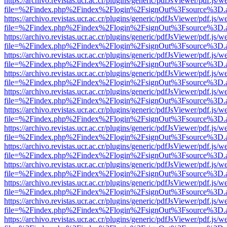
https://archivo.revistas.ucr.ac.cr/plugins/generic/pdfJsViewer/pdf.js/
file=%2Findex.php%2Findex%2Flogin%2FsignOut%3Fsource%3D.ame
https://archivo.revistas.ucr.ac.cr/plugins/generic/pdfJsViewer/pdf.js/
file=%2Findex.php%2Findex%2Flogin%2FsignOut%3Fsource%3D.ame
https://archivo.revistas.ucr.ac.cr/plugins/generic/pdfJsViewer/pdf.js/
file=%2Findex.php%2Findex%2Flogin%2FsignOut%3Fsource%3D.ame
https://archivo.revistas.ucr.ac.cr/plugins/generic/pdfJsViewer/pdf.js/
file=%2Findex.php%2Findex%2Flogin%2FsignOut%3Fsource%3D.ame
https://archivo.revistas.ucr.ac.cr/plugins/generic/pdfJsViewer/pdf.js/
file=%2Findex.php%2Findex%2Flogin%2FsignOut%3Fsource%3D.ame
https://archivo.revistas.ucr.ac.cr/plugins/generic/pdfJsViewer/pdf.js/
file=%2Findex.php%2Findex%2Flogin%2FsignOut%3Fsource%3D.ame
https://archivo.revistas.ucr.ac.cr/plugins/generic/pdfJsViewer/pdf.js/
file=%2Findex.php%2Findex%2Flogin%2FsignOut%3Fsource%3D.ame
https://archivo.revistas.ucr.ac.cr/plugins/generic/pdfJsViewer/pdf.js/
file=%2Findex.php%2Findex%2Flogin%2FsignOut%3Fsource%3D.ame
https://archivo.revistas.ucr.ac.cr/plugins/generic/pdfJsViewer/pdf.js/
file=%2Findex.php%2Findex%2Flogin%2FsignOut%3Fsource%3D.ame
https://archivo.revistas.ucr.ac.cr/plugins/generic/pdfJsViewer/pdf.js/
file=%2Findex.php%2Findex%2Flogin%2FsignOut%3Fsource%3D.ame
https://archivo.revistas.ucr.ac.cr/plugins/generic/pdfJsViewer/pdf.js/
file=%2Findex.php%2Findex%2Flogin%2FsignOut%3Fsource%3D.ame
https://archivo.revistas.ucr.ac.cr/plugins/generic/pdfJsViewer/pdf.js/
file=%2Findex.php%2Findex%2Flogin%2FsignOut%3Fsource%3D.ame
https://archivo.revistas.ucr.ac.cr/plugins/generic/pdfJsViewer/pdf.js/