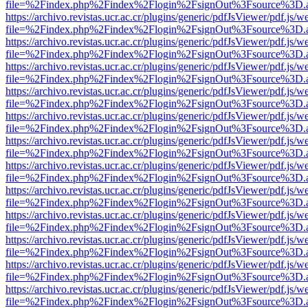
file=%2Findex.php%2Findex%2Flogin%2FsignOut%3Fsource%3D.ame
https://archivo.revistas.ucr.ac.cr/plugins/generic/pdfJsViewer/pdf.js/
file=%2Findex.php%2Findex%2Flogin%2FsignOut%3Fsource%3D.ame
https://archivo.revistas.ucr.ac.cr/plugins/generic/pdfJsViewer/pdf.js/
file=%2Findex.php%2Findex%2Flogin%2FsignOut%3Fsource%3D.ame
https://archivo.revistas.ucr.ac.cr/plugins/generic/pdfJsViewer/pdf.js/
file=%2Findex.php%2Findex%2Flogin%2FsignOut%3Fsource%3D.ame
https://archivo.revistas.ucr.ac.cr/plugins/generic/pdfJsViewer/pdf.js/
file=%2Findex.php%2Findex%2Flogin%2FsignOut%3Fsource%3D.ame
https://archivo.revistas.ucr.ac.cr/plugins/generic/pdfJsViewer/pdf.js/
file=%2Findex.php%2Findex%2Flogin%2FsignOut%3Fsource%3D.ame
https://archivo.revistas.ucr.ac.cr/plugins/generic/pdfJsViewer/pdf.js/
file=%2Findex.php%2Findex%2Flogin%2FsignOut%3Fsource%3D.ame
https://archivo.revistas.ucr.ac.cr/plugins/generic/pdfJsViewer/pdf.js/
file=%2Findex.php%2Findex%2Flogin%2FsignOut%3Fsource%3D.ame
https://archivo.revistas.ucr.ac.cr/plugins/generic/pdfJsViewer/pdf.js/
file=%2Findex.php%2Findex%2Flogin%2FsignOut%3Fsource%3D.ame
https://archivo.revistas.ucr.ac.cr/plugins/generic/pdfJsViewer/pdf.js/
file=%2Findex.php%2Findex%2Flogin%2FsignOut%3Fsource%3D.ame
https://archivo.revistas.ucr.ac.cr/plugins/generic/pdfJsViewer/pdf.js/
file=%2Findex.php%2Findex%2Flogin%2FsignOut%3Fsource%3D.ame
https://archivo.revistas.ucr.ac.cr/plugins/generic/pdfJsViewer/pdf.js/
file=%2Findex.php%2Findex%2Flogin%2FsignOut%3Fsource%3D.ame
https://archivo.revistas.ucr.ac.cr/plugins/generic/pdfJsViewer/pdf.js/
file=%2Findex.php%2Findex%2Flogin%2FsignOut%3Fsource%3D.ame