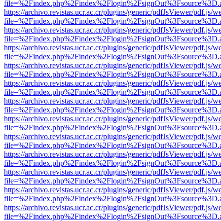
file=%2Findex.php%2Findex%2Flogin%2FsignOut%3Fsource%3D.ame
https://archivo.revistas.ucr.ac.cr/plugins/generic/pdfJsViewer/pdf.js/
file=%2Findex.php%2Findex%2Flogin%2FsignOut%3Fsource%3D.ame
https://archivo.revistas.ucr.ac.cr/plugins/generic/pdfJsViewer/pdf.js/
file=%2Findex.php%2Findex%2Flogin%2FsignOut%3Fsource%3D.ame
https://archivo.revistas.ucr.ac.cr/plugins/generic/pdfJsViewer/pdf.js/
file=%2Findex.php%2Findex%2Flogin%2FsignOut%3Fsource%3D.ame
https://archivo.revistas.ucr.ac.cr/plugins/generic/pdfJsViewer/pdf.js/
file=%2Findex.php%2Findex%2Flogin%2FsignOut%3Fsource%3D.ame
https://archivo.revistas.ucr.ac.cr/plugins/generic/pdfJsViewer/pdf.js/
file=%2Findex.php%2Findex%2Flogin%2FsignOut%3Fsource%3D.ame
https://archivo.revistas.ucr.ac.cr/plugins/generic/pdfJsViewer/pdf.js/
file=%2Findex.php%2Findex%2Flogin%2FsignOut%3Fsource%3D.ame
https://archivo.revistas.ucr.ac.cr/plugins/generic/pdfJsViewer/pdf.js/
file=%2Findex.php%2Findex%2Flogin%2FsignOut%3Fsource%3D.ame
https://archivo.revistas.ucr.ac.cr/plugins/generic/pdfJsViewer/pdf.js/
file=%2Findex.php%2Findex%2Flogin%2FsignOut%3Fsource%3D.ame
https://archivo.revistas.ucr.ac.cr/plugins/generic/pdfJsViewer/pdf.js/
file=%2Findex.php%2Findex%2Flogin%2FsignOut%3Fsource%3D.ame
https://archivo.revistas.ucr.ac.cr/plugins/generic/pdfJsViewer/pdf.js/
file=%2Findex.php%2Findex%2Flogin%2FsignOut%3Fsource%3D.ame
https://archivo.revistas.ucr.ac.cr/plugins/generic/pdfJsViewer/pdf.js/
file=%2Findex.php%2Findex%2Flogin%2FsignOut%3Fsource%3D.ame
https://archivo.revistas.ucr.ac.cr/plugins/generic/pdfJsViewer/pdf.js/
file=%2Findex.php%2Findex%2Flogin%2FsignOut%3Fsource%3D.ame