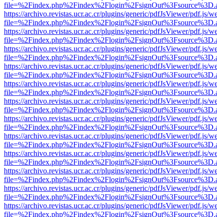
file=%2Findex.php%2Findex%2Flogin%2FsignOut%3Fsource%3D.ame
https://archivo.revistas.ucr.ac.cr/plugins/generic/pdfJsViewer/pdf.js/
file=%2Findex.php%2Findex%2Flogin%2FsignOut%3Fsource%3D.ame
https://archivo.revistas.ucr.ac.cr/plugins/generic/pdfJsViewer/pdf.js/
file=%2Findex.php%2Findex%2Flogin%2FsignOut%3Fsource%3D.ame
https://archivo.revistas.ucr.ac.cr/plugins/generic/pdfJsViewer/pdf.js/
file=%2Findex.php%2Findex%2Flogin%2FsignOut%3Fsource%3D.ame
https://archivo.revistas.ucr.ac.cr/plugins/generic/pdfJsViewer/pdf.js/
file=%2Findex.php%2Findex%2Flogin%2FsignOut%3Fsource%3D.ame
https://archivo.revistas.ucr.ac.cr/plugins/generic/pdfJsViewer/pdf.js/
file=%2Findex.php%2Findex%2Flogin%2FsignOut%3Fsource%3D.ame
https://archivo.revistas.ucr.ac.cr/plugins/generic/pdfJsViewer/pdf.js/
file=%2Findex.php%2Findex%2Flogin%2FsignOut%3Fsource%3D.ame
https://archivo.revistas.ucr.ac.cr/plugins/generic/pdfJsViewer/pdf.js/
file=%2Findex.php%2Findex%2Flogin%2FsignOut%3Fsource%3D.ame
https://archivo.revistas.ucr.ac.cr/plugins/generic/pdfJsViewer/pdf.js/
file=%2Findex.php%2Findex%2Flogin%2FsignOut%3Fsource%3D.ame
https://archivo.revistas.ucr.ac.cr/plugins/generic/pdfJsViewer/pdf.js/
file=%2Findex.php%2Findex%2Flogin%2FsignOut%3Fsource%3D.ame
https://archivo.revistas.ucr.ac.cr/plugins/generic/pdfJsViewer/pdf.js/
file=%2Findex.php%2Findex%2Flogin%2FsignOut%3Fsource%3D.ame
https://archivo.revistas.ucr.ac.cr/plugins/generic/pdfJsViewer/pdf.js/
file=%2Findex.php%2Findex%2Flogin%2FsignOut%3Fsource%3D.ame
https://archivo.revistas.ucr.ac.cr/plugins/generic/pdfJsViewer/pdf.js/
file=%2Findex.php%2Findex%2Flogin%2FsignOut%3Fsource%3D.ame