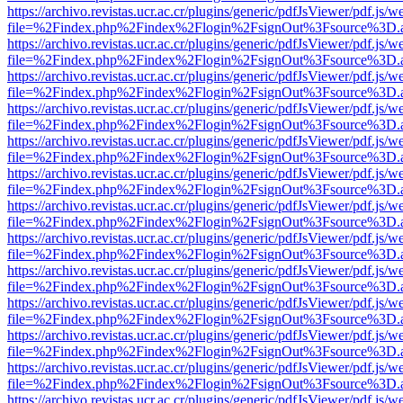
https://archivo.revistas.ucr.ac.cr/plugins/generic/pdfJsViewer/pdf.js/
file=%2Findex.php%2Findex%2Flogin%2FsignOut%3Fsource%3D.ame
https://archivo.revistas.ucr.ac.cr/plugins/generic/pdfJsViewer/pdf.js/
file=%2Findex.php%2Findex%2Flogin%2FsignOut%3Fsource%3D.ame
https://archivo.revistas.ucr.ac.cr/plugins/generic/pdfJsViewer/pdf.js/
file=%2Findex.php%2Findex%2Flogin%2FsignOut%3Fsource%3D.ame
https://archivo.revistas.ucr.ac.cr/plugins/generic/pdfJsViewer/pdf.js/
file=%2Findex.php%2Findex%2Flogin%2FsignOut%3Fsource%3D.ame
https://archivo.revistas.ucr.ac.cr/plugins/generic/pdfJsViewer/pdf.js/
file=%2Findex.php%2Findex%2Flogin%2FsignOut%3Fsource%3D.ame
https://archivo.revistas.ucr.ac.cr/plugins/generic/pdfJsViewer/pdf.js/
file=%2Findex.php%2Findex%2Flogin%2FsignOut%3Fsource%3D.ame
https://archivo.revistas.ucr.ac.cr/plugins/generic/pdfJsViewer/pdf.js/
file=%2Findex.php%2Findex%2Flogin%2FsignOut%3Fsource%3D.ame
https://archivo.revistas.ucr.ac.cr/plugins/generic/pdfJsViewer/pdf.js/
file=%2Findex.php%2Findex%2Flogin%2FsignOut%3Fsource%3D.ame
https://archivo.revistas.ucr.ac.cr/plugins/generic/pdfJsViewer/pdf.js/
file=%2Findex.php%2Findex%2Flogin%2FsignOut%3Fsource%3D.ame
https://archivo.revistas.ucr.ac.cr/plugins/generic/pdfJsViewer/pdf.js/
file=%2Findex.php%2Findex%2Flogin%2FsignOut%3Fsource%3D.ame
https://archivo.revistas.ucr.ac.cr/plugins/generic/pdfJsViewer/pdf.js/
file=%2Findex.php%2Findex%2Flogin%2FsignOut%3Fsource%3D.ame
https://archivo.revistas.ucr.ac.cr/plugins/generic/pdfJsViewer/pdf.js/
file=%2Findex.php%2Findex%2Flogin%2FsignOut%3Fsource%3D.ame
https://archivo.revistas.ucr.ac.cr/plugins/generic/pdfJsViewer/pdf.js/