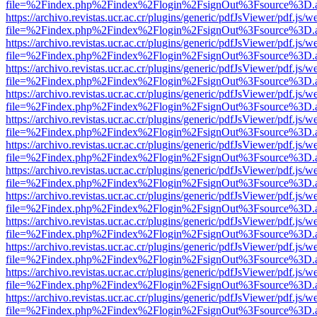
file=%2Findex.php%2Findex%2Flogin%2FsignOut%3Fsource%3D.ame
https://archivo.revistas.ucr.ac.cr/plugins/generic/pdfJsViewer/pdf.js/
file=%2Findex.php%2Findex%2Flogin%2FsignOut%3Fsource%3D.ame
https://archivo.revistas.ucr.ac.cr/plugins/generic/pdfJsViewer/pdf.js/
file=%2Findex.php%2Findex%2Flogin%2FsignOut%3Fsource%3D.ame
https://archivo.revistas.ucr.ac.cr/plugins/generic/pdfJsViewer/pdf.js/
file=%2Findex.php%2Findex%2Flogin%2FsignOut%3Fsource%3D.ame
https://archivo.revistas.ucr.ac.cr/plugins/generic/pdfJsViewer/pdf.js/
file=%2Findex.php%2Findex%2Flogin%2FsignOut%3Fsource%3D.ame
https://archivo.revistas.ucr.ac.cr/plugins/generic/pdfJsViewer/pdf.js/
file=%2Findex.php%2Findex%2Flogin%2FsignOut%3Fsource%3D.ame
https://archivo.revistas.ucr.ac.cr/plugins/generic/pdfJsViewer/pdf.js/
file=%2Findex.php%2Findex%2Flogin%2FsignOut%3Fsource%3D.ame
https://archivo.revistas.ucr.ac.cr/plugins/generic/pdfJsViewer/pdf.js/
file=%2Findex.php%2Findex%2Flogin%2FsignOut%3Fsource%3D.ame
https://archivo.revistas.ucr.ac.cr/plugins/generic/pdfJsViewer/pdf.js/
file=%2Findex.php%2Findex%2Flogin%2FsignOut%3Fsource%3D.ame
https://archivo.revistas.ucr.ac.cr/plugins/generic/pdfJsViewer/pdf.js/
file=%2Findex.php%2Findex%2Flogin%2FsignOut%3Fsource%3D.ame
https://archivo.revistas.ucr.ac.cr/plugins/generic/pdfJsViewer/pdf.js/
file=%2Findex.php%2Findex%2Flogin%2FsignOut%3Fsource%3D.ame
https://archivo.revistas.ucr.ac.cr/plugins/generic/pdfJsViewer/pdf.js/
file=%2Findex.php%2Findex%2Flogin%2FsignOut%3Fsource%3D.ame
https://archivo.revistas.ucr.ac.cr/plugins/generic/pdfJsViewer/pdf.js/
file=%2Findex.php%2Findex%2Flogin%2FsignOut%3Fsource%3D.ame