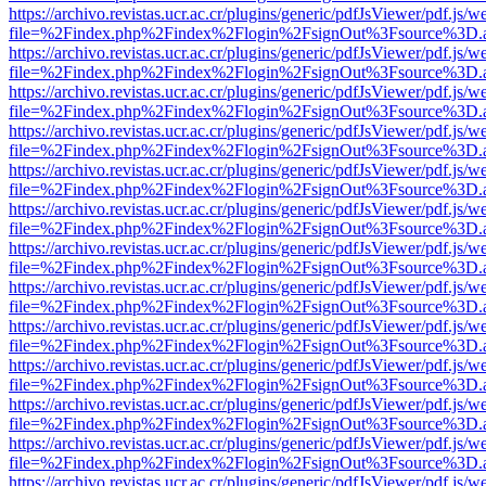
https://archivo.revistas.ucr.ac.cr/plugins/generic/pdfJsViewer/pdf.js/
file=%2Findex.php%2Findex%2Flogin%2FsignOut%3Fsource%3D.ame
https://archivo.revistas.ucr.ac.cr/plugins/generic/pdfJsViewer/pdf.js/
file=%2Findex.php%2Findex%2Flogin%2FsignOut%3Fsource%3D.ame
https://archivo.revistas.ucr.ac.cr/plugins/generic/pdfJsViewer/pdf.js/
file=%2Findex.php%2Findex%2Flogin%2FsignOut%3Fsource%3D.ame
https://archivo.revistas.ucr.ac.cr/plugins/generic/pdfJsViewer/pdf.js/
file=%2Findex.php%2Findex%2Flogin%2FsignOut%3Fsource%3D.ame
https://archivo.revistas.ucr.ac.cr/plugins/generic/pdfJsViewer/pdf.js/
file=%2Findex.php%2Findex%2Flogin%2FsignOut%3Fsource%3D.ame
https://archivo.revistas.ucr.ac.cr/plugins/generic/pdfJsViewer/pdf.js/
file=%2Findex.php%2Findex%2Flogin%2FsignOut%3Fsource%3D.ame
https://archivo.revistas.ucr.ac.cr/plugins/generic/pdfJsViewer/pdf.js/
file=%2Findex.php%2Findex%2Flogin%2FsignOut%3Fsource%3D.ame
https://archivo.revistas.ucr.ac.cr/plugins/generic/pdfJsViewer/pdf.js/
file=%2Findex.php%2Findex%2Flogin%2FsignOut%3Fsource%3D.ame
https://archivo.revistas.ucr.ac.cr/plugins/generic/pdfJsViewer/pdf.js/
file=%2Findex.php%2Findex%2Flogin%2FsignOut%3Fsource%3D.ame
https://archivo.revistas.ucr.ac.cr/plugins/generic/pdfJsViewer/pdf.js/
file=%2Findex.php%2Findex%2Flogin%2FsignOut%3Fsource%3D.ame
https://archivo.revistas.ucr.ac.cr/plugins/generic/pdfJsViewer/pdf.js/
file=%2Findex.php%2Findex%2Flogin%2FsignOut%3Fsource%3D.ame
https://archivo.revistas.ucr.ac.cr/plugins/generic/pdfJsViewer/pdf.js/
file=%2Findex.php%2Findex%2Flogin%2FsignOut%3Fsource%3D.ame
https://archivo.revistas.ucr.ac.cr/plugins/generic/pdfJsViewer/pdf.js/