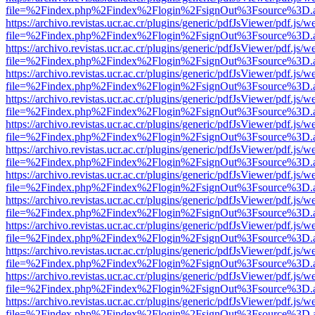
file=%2Findex.php%2Findex%2Flogin%2FsignOut%3Fsource%3D.ame
https://archivo.revistas.ucr.ac.cr/plugins/generic/pdfJsViewer/pdf.js/
file=%2Findex.php%2Findex%2Flogin%2FsignOut%3Fsource%3D.ame
https://archivo.revistas.ucr.ac.cr/plugins/generic/pdfJsViewer/pdf.js/
file=%2Findex.php%2Findex%2Flogin%2FsignOut%3Fsource%3D.ame
https://archivo.revistas.ucr.ac.cr/plugins/generic/pdfJsViewer/pdf.js/
file=%2Findex.php%2Findex%2Flogin%2FsignOut%3Fsource%3D.ame
https://archivo.revistas.ucr.ac.cr/plugins/generic/pdfJsViewer/pdf.js/
file=%2Findex.php%2Findex%2Flogin%2FsignOut%3Fsource%3D.ame
https://archivo.revistas.ucr.ac.cr/plugins/generic/pdfJsViewer/pdf.js/
file=%2Findex.php%2Findex%2Flogin%2FsignOut%3Fsource%3D.ame
https://archivo.revistas.ucr.ac.cr/plugins/generic/pdfJsViewer/pdf.js/
file=%2Findex.php%2Findex%2Flogin%2FsignOut%3Fsource%3D.ame
https://archivo.revistas.ucr.ac.cr/plugins/generic/pdfJsViewer/pdf.js/
file=%2Findex.php%2Findex%2Flogin%2FsignOut%3Fsource%3D.ame
https://archivo.revistas.ucr.ac.cr/plugins/generic/pdfJsViewer/pdf.js/
file=%2Findex.php%2Findex%2Flogin%2FsignOut%3Fsource%3D.ame
https://archivo.revistas.ucr.ac.cr/plugins/generic/pdfJsViewer/pdf.js/
file=%2Findex.php%2Findex%2Flogin%2FsignOut%3Fsource%3D.ame
https://archivo.revistas.ucr.ac.cr/plugins/generic/pdfJsViewer/pdf.js/
file=%2Findex.php%2Findex%2Flogin%2FsignOut%3Fsource%3D.ame
https://archivo.revistas.ucr.ac.cr/plugins/generic/pdfJsViewer/pdf.js/
file=%2Findex.php%2Findex%2Flogin%2FsignOut%3Fsource%3D.ame
https://archivo.revistas.ucr.ac.cr/plugins/generic/pdfJsViewer/pdf.js/
file=%2Findex.php%2Findex%2Flogin%2FsignOut%3Fsource%3D.ame