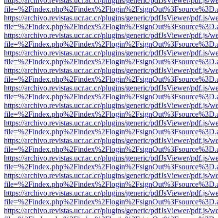
https://archivo.revistas.ucr.ac.cr/plugins/generic/pdfJsViewer/pdf.js/
file=%2Findex.php%2Findex%2Flogin%2FsignOut%3Fsource%3D.ame
https://archivo.revistas.ucr.ac.cr/plugins/generic/pdfJsViewer/pdf.js/
file=%2Findex.php%2Findex%2Flogin%2FsignOut%3Fsource%3D.ame
https://archivo.revistas.ucr.ac.cr/plugins/generic/pdfJsViewer/pdf.js/
file=%2Findex.php%2Findex%2Flogin%2FsignOut%3Fsource%3D.ame
https://archivo.revistas.ucr.ac.cr/plugins/generic/pdfJsViewer/pdf.js/
file=%2Findex.php%2Findex%2Flogin%2FsignOut%3Fsource%3D.ame
https://archivo.revistas.ucr.ac.cr/plugins/generic/pdfJsViewer/pdf.js/
file=%2Findex.php%2Findex%2Flogin%2FsignOut%3Fsource%3D.ame
https://archivo.revistas.ucr.ac.cr/plugins/generic/pdfJsViewer/pdf.js/
file=%2Findex.php%2Findex%2Flogin%2FsignOut%3Fsource%3D.ame
https://archivo.revistas.ucr.ac.cr/plugins/generic/pdfJsViewer/pdf.js/
file=%2Findex.php%2Findex%2Flogin%2FsignOut%3Fsource%3D.ame
https://archivo.revistas.ucr.ac.cr/plugins/generic/pdfJsViewer/pdf.js/
file=%2Findex.php%2Findex%2Flogin%2FsignOut%3Fsource%3D.ame
https://archivo.revistas.ucr.ac.cr/plugins/generic/pdfJsViewer/pdf.js/
file=%2Findex.php%2Findex%2Flogin%2FsignOut%3Fsource%3D.ame
https://archivo.revistas.ucr.ac.cr/plugins/generic/pdfJsViewer/pdf.js/
file=%2Findex.php%2Findex%2Flogin%2FsignOut%3Fsource%3D.ame
https://archivo.revistas.ucr.ac.cr/plugins/generic/pdfJsViewer/pdf.js/
file=%2Findex.php%2Findex%2Flogin%2FsignOut%3Fsource%3D.ame
https://archivo.revistas.ucr.ac.cr/plugins/generic/pdfJsViewer/pdf.js/
file=%2Findex.php%2Findex%2Flogin%2FsignOut%3Fsource%3D.ame
https://archivo.revistas.ucr.ac.cr/plugins/generic/pdfJsViewer/pdf.js/