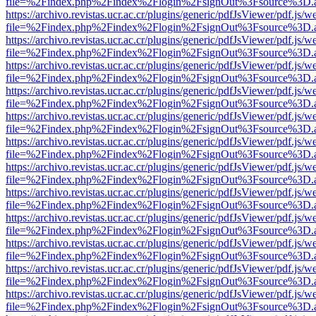
file=%2Findex.php%2Findex%2Flogin%2FsignOut%3Fsource%3D.ame
https://archivo.revistas.ucr.ac.cr/plugins/generic/pdfJsViewer/pdf.js/
file=%2Findex.php%2Findex%2Flogin%2FsignOut%3Fsource%3D.ame
https://archivo.revistas.ucr.ac.cr/plugins/generic/pdfJsViewer/pdf.js/
file=%2Findex.php%2Findex%2Flogin%2FsignOut%3Fsource%3D.ame
https://archivo.revistas.ucr.ac.cr/plugins/generic/pdfJsViewer/pdf.js/
file=%2Findex.php%2Findex%2Flogin%2FsignOut%3Fsource%3D.ame
https://archivo.revistas.ucr.ac.cr/plugins/generic/pdfJsViewer/pdf.js/
file=%2Findex.php%2Findex%2Flogin%2FsignOut%3Fsource%3D.ame
https://archivo.revistas.ucr.ac.cr/plugins/generic/pdfJsViewer/pdf.js/
file=%2Findex.php%2Findex%2Flogin%2FsignOut%3Fsource%3D.ame
https://archivo.revistas.ucr.ac.cr/plugins/generic/pdfJsViewer/pdf.js/
file=%2Findex.php%2Findex%2Flogin%2FsignOut%3Fsource%3D.ame
https://archivo.revistas.ucr.ac.cr/plugins/generic/pdfJsViewer/pdf.js/
file=%2Findex.php%2Findex%2Flogin%2FsignOut%3Fsource%3D.ame
https://archivo.revistas.ucr.ac.cr/plugins/generic/pdfJsViewer/pdf.js/
file=%2Findex.php%2Findex%2Flogin%2FsignOut%3Fsource%3D.ame
https://archivo.revistas.ucr.ac.cr/plugins/generic/pdfJsViewer/pdf.js/
file=%2Findex.php%2Findex%2Flogin%2FsignOut%3Fsource%3D.ame
https://archivo.revistas.ucr.ac.cr/plugins/generic/pdfJsViewer/pdf.js/
file=%2Findex.php%2Findex%2Flogin%2FsignOut%3Fsource%3D.ame
https://archivo.revistas.ucr.ac.cr/plugins/generic/pdfJsViewer/pdf.js/
file=%2Findex.php%2Findex%2Flogin%2FsignOut%3Fsource%3D.ame
https://archivo.revistas.ucr.ac.cr/plugins/generic/pdfJsViewer/pdf.js/
file=%2Findex.php%2Findex%2Flogin%2FsignOut%3Fsource%3D.ame