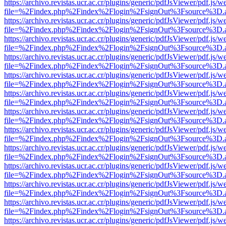
https://archivo.revistas.ucr.ac.cr/plugins/generic/pdfJsViewer/pdf.js/
file=%2Findex.php%2Findex%2Flogin%2FsignOut%3Fsource%3D.ame
https://archivo.revistas.ucr.ac.cr/plugins/generic/pdfJsViewer/pdf.js/
file=%2Findex.php%2Findex%2Flogin%2FsignOut%3Fsource%3D.ame
https://archivo.revistas.ucr.ac.cr/plugins/generic/pdfJsViewer/pdf.js/
file=%2Findex.php%2Findex%2Flogin%2FsignOut%3Fsource%3D.ame
https://archivo.revistas.ucr.ac.cr/plugins/generic/pdfJsViewer/pdf.js/
file=%2Findex.php%2Findex%2Flogin%2FsignOut%3Fsource%3D.ame
https://archivo.revistas.ucr.ac.cr/plugins/generic/pdfJsViewer/pdf.js/
file=%2Findex.php%2Findex%2Flogin%2FsignOut%3Fsource%3D.ame
https://archivo.revistas.ucr.ac.cr/plugins/generic/pdfJsViewer/pdf.js/
file=%2Findex.php%2Findex%2Flogin%2FsignOut%3Fsource%3D.ame
https://archivo.revistas.ucr.ac.cr/plugins/generic/pdfJsViewer/pdf.js/
file=%2Findex.php%2Findex%2Flogin%2FsignOut%3Fsource%3D.ame
https://archivo.revistas.ucr.ac.cr/plugins/generic/pdfJsViewer/pdf.js/
file=%2Findex.php%2Findex%2Flogin%2FsignOut%3Fsource%3D.ame
https://archivo.revistas.ucr.ac.cr/plugins/generic/pdfJsViewer/pdf.js/
file=%2Findex.php%2Findex%2Flogin%2FsignOut%3Fsource%3D.ame
https://archivo.revistas.ucr.ac.cr/plugins/generic/pdfJsViewer/pdf.js/
file=%2Findex.php%2Findex%2Flogin%2FsignOut%3Fsource%3D.ame
https://archivo.revistas.ucr.ac.cr/plugins/generic/pdfJsViewer/pdf.js/
file=%2Findex.php%2Findex%2Flogin%2FsignOut%3Fsource%3D.ame
https://archivo.revistas.ucr.ac.cr/plugins/generic/pdfJsViewer/pdf.js/
file=%2Findex.php%2Findex%2Flogin%2FsignOut%3Fsource%3D.ame
https://archivo.revistas.ucr.ac.cr/plugins/generic/pdfJsViewer/pdf.js/