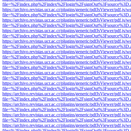
file=%2Findex.php%2Findex%2Flogin%2FsignOut%3Fsource%3D.ame
https://archivo.revistas.ucr.ac.cr/plugins/generic/pdfJsViewer/pdf.js/
file=%2Findex.php%2Findex%2Flogin%2FsignOut%3Fsource%3D.ame
https://archivo.revistas.ucr.ac.cr/plugins/generic/pdfJsViewer/pdf.js/
file=%2Findex.php%2Findex%2Flogin%2FsignOut%3Fsource%3D.ame
https://archivo.revistas.ucr.ac.cr/plugins/generic/pdfJsViewer/pdf.js/
file=%2Findex.php%2Findex%2Flogin%2FsignOut%3Fsource%3D.ame
https://archivo.revistas.ucr.ac.cr/plugins/generic/pdfJsViewer/pdf.js/
file=%2Findex.php%2Findex%2Flogin%2FsignOut%3Fsource%3D.ame
https://archivo.revistas.ucr.ac.cr/plugins/generic/pdfJsViewer/pdf.js/
file=%2Findex.php%2Findex%2Flogin%2FsignOut%3Fsource%3D.ame
https://archivo.revistas.ucr.ac.cr/plugins/generic/pdfJsViewer/pdf.js/
file=%2Findex.php%2Findex%2Flogin%2FsignOut%3Fsource%3D.ame
https://archivo.revistas.ucr.ac.cr/plugins/generic/pdfJsViewer/pdf.js/
file=%2Findex.php%2Findex%2Flogin%2FsignOut%3Fsource%3D.ame
https://archivo.revistas.ucr.ac.cr/plugins/generic/pdfJsViewer/pdf.js/
file=%2Findex.php%2Findex%2Flogin%2FsignOut%3Fsource%3D.ame
https://archivo.revistas.ucr.ac.cr/plugins/generic/pdfJsViewer/pdf.js/
file=%2Findex.php%2Findex%2Flogin%2FsignOut%3Fsource%3D.ame
https://archivo.revistas.ucr.ac.cr/plugins/generic/pdfJsViewer/pdf.js/
file=%2Findex.php%2Findex%2Flogin%2FsignOut%3Fsource%3D.ame
https://archivo.revistas.ucr.ac.cr/plugins/generic/pdfJsViewer/pdf.js/
file=%2Findex.php%2Findex%2Flogin%2FsignOut%3Fsource%3D.ame
https://archivo.revistas.ucr.ac.cr/plugins/generic/pdfJsViewer/pdf.js/
file=%2Findex.php%2Findex%2Flogin%2FsignOut%3Fsource%3D.ame