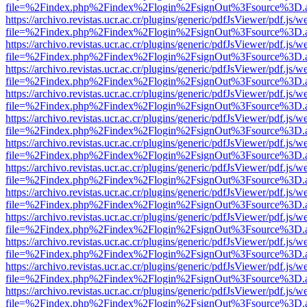
file=%2Findex.php%2Findex%2Flogin%2FsignOut%3Fsource%3D.ame
https://archivo.revistas.ucr.ac.cr/plugins/generic/pdfJsViewer/pdf.js/
file=%2Findex.php%2Findex%2Flogin%2FsignOut%3Fsource%3D.ame
https://archivo.revistas.ucr.ac.cr/plugins/generic/pdfJsViewer/pdf.js/
file=%2Findex.php%2Findex%2Flogin%2FsignOut%3Fsource%3D.ame
https://archivo.revistas.ucr.ac.cr/plugins/generic/pdfJsViewer/pdf.js/
file=%2Findex.php%2Findex%2Flogin%2FsignOut%3Fsource%3D.ame
https://archivo.revistas.ucr.ac.cr/plugins/generic/pdfJsViewer/pdf.js/
file=%2Findex.php%2Findex%2Flogin%2FsignOut%3Fsource%3D.ame
https://archivo.revistas.ucr.ac.cr/plugins/generic/pdfJsViewer/pdf.js/
file=%2Findex.php%2Findex%2Flogin%2FsignOut%3Fsource%3D.ame
https://archivo.revistas.ucr.ac.cr/plugins/generic/pdfJsViewer/pdf.js/
file=%2Findex.php%2Findex%2Flogin%2FsignOut%3Fsource%3D.ame
https://archivo.revistas.ucr.ac.cr/plugins/generic/pdfJsViewer/pdf.js/
file=%2Findex.php%2Findex%2Flogin%2FsignOut%3Fsource%3D.ame
https://archivo.revistas.ucr.ac.cr/plugins/generic/pdfJsViewer/pdf.js/
file=%2Findex.php%2Findex%2Flogin%2FsignOut%3Fsource%3D.ame
https://archivo.revistas.ucr.ac.cr/plugins/generic/pdfJsViewer/pdf.js/
file=%2Findex.php%2Findex%2Flogin%2FsignOut%3Fsource%3D.ame
https://archivo.revistas.ucr.ac.cr/plugins/generic/pdfJsViewer/pdf.js/
file=%2Findex.php%2Findex%2Flogin%2FsignOut%3Fsource%3D.ame
https://archivo.revistas.ucr.ac.cr/plugins/generic/pdfJsViewer/pdf.js/
file=%2Findex.php%2Findex%2Flogin%2FsignOut%3Fsource%3D.ame
https://archivo.revistas.ucr.ac.cr/plugins/generic/pdfJsViewer/pdf.js/
file=%2Findex.php%2Findex%2Flogin%2FsignOut%3Fsource%3D.ame