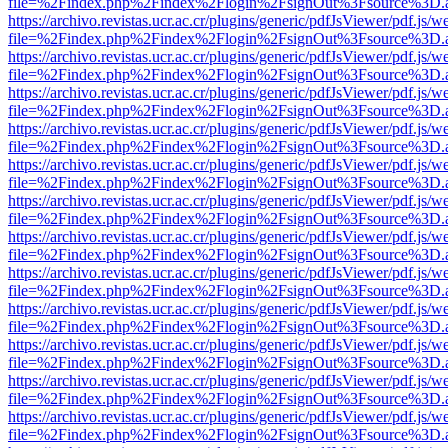
file=%2Findex.php%2Findex%2Flogin%2FsignOut%3Fsource%3D.ame
https://archivo.revistas.ucr.ac.cr/plugins/generic/pdfJsViewer/pdf.js/
file=%2Findex.php%2Findex%2Flogin%2FsignOut%3Fsource%3D.ame
https://archivo.revistas.ucr.ac.cr/plugins/generic/pdfJsViewer/pdf.js/
file=%2Findex.php%2Findex%2Flogin%2FsignOut%3Fsource%3D.ame
https://archivo.revistas.ucr.ac.cr/plugins/generic/pdfJsViewer/pdf.js/
file=%2Findex.php%2Findex%2Flogin%2FsignOut%3Fsource%3D.ame
https://archivo.revistas.ucr.ac.cr/plugins/generic/pdfJsViewer/pdf.js/
file=%2Findex.php%2Findex%2Flogin%2FsignOut%3Fsource%3D.ame
https://archivo.revistas.ucr.ac.cr/plugins/generic/pdfJsViewer/pdf.js/
file=%2Findex.php%2Findex%2Flogin%2FsignOut%3Fsource%3D.ame
https://archivo.revistas.ucr.ac.cr/plugins/generic/pdfJsViewer/pdf.js/
file=%2Findex.php%2Findex%2Flogin%2FsignOut%3Fsource%3D.ame
https://archivo.revistas.ucr.ac.cr/plugins/generic/pdfJsViewer/pdf.js/
file=%2Findex.php%2Findex%2Flogin%2FsignOut%3Fsource%3D.ame
https://archivo.revistas.ucr.ac.cr/plugins/generic/pdfJsViewer/pdf.js/
file=%2Findex.php%2Findex%2Flogin%2FsignOut%3Fsource%3D.ame
https://archivo.revistas.ucr.ac.cr/plugins/generic/pdfJsViewer/pdf.js/
file=%2Findex.php%2Findex%2Flogin%2FsignOut%3Fsource%3D.ame
https://archivo.revistas.ucr.ac.cr/plugins/generic/pdfJsViewer/pdf.js/
file=%2Findex.php%2Findex%2Flogin%2FsignOut%3Fsource%3D.ame
https://archivo.revistas.ucr.ac.cr/plugins/generic/pdfJsViewer/pdf.js/
file=%2Findex.php%2Findex%2Flogin%2FsignOut%3Fsource%3D.ame
https://archivo.revistas.ucr.ac.cr/plugins/generic/pdfJsViewer/pdf.js/
file=%2Findex.php%2Findex%2Flogin%2FsignOut%3Fsource%3D.ame