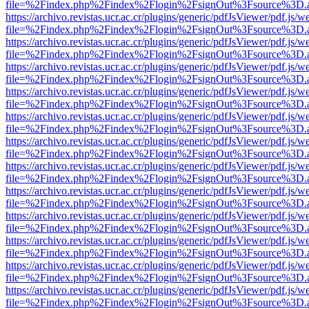
file=%2Findex.php%2Findex%2Flogin%2FsignOut%3Fsource%3D.ame
https://archivo.revistas.ucr.ac.cr/plugins/generic/pdfJsViewer/pdf.js/
file=%2Findex.php%2Findex%2Flogin%2FsignOut%3Fsource%3D.ame
https://archivo.revistas.ucr.ac.cr/plugins/generic/pdfJsViewer/pdf.js/
file=%2Findex.php%2Findex%2Flogin%2FsignOut%3Fsource%3D.ame
https://archivo.revistas.ucr.ac.cr/plugins/generic/pdfJsViewer/pdf.js/
file=%2Findex.php%2Findex%2Flogin%2FsignOut%3Fsource%3D.ame
https://archivo.revistas.ucr.ac.cr/plugins/generic/pdfJsViewer/pdf.js/
file=%2Findex.php%2Findex%2Flogin%2FsignOut%3Fsource%3D.ame
https://archivo.revistas.ucr.ac.cr/plugins/generic/pdfJsViewer/pdf.js/
file=%2Findex.php%2Findex%2Flogin%2FsignOut%3Fsource%3D.ame
https://archivo.revistas.ucr.ac.cr/plugins/generic/pdfJsViewer/pdf.js/
file=%2Findex.php%2Findex%2Flogin%2FsignOut%3Fsource%3D.ame
https://archivo.revistas.ucr.ac.cr/plugins/generic/pdfJsViewer/pdf.js/
file=%2Findex.php%2Findex%2Flogin%2FsignOut%3Fsource%3D.ame
https://archivo.revistas.ucr.ac.cr/plugins/generic/pdfJsViewer/pdf.js/
file=%2Findex.php%2Findex%2Flogin%2FsignOut%3Fsource%3D.ame
https://archivo.revistas.ucr.ac.cr/plugins/generic/pdfJsViewer/pdf.js/
file=%2Findex.php%2Findex%2Flogin%2FsignOut%3Fsource%3D.ame
https://archivo.revistas.ucr.ac.cr/plugins/generic/pdfJsViewer/pdf.js/
file=%2Findex.php%2Findex%2Flogin%2FsignOut%3Fsource%3D.ame
https://archivo.revistas.ucr.ac.cr/plugins/generic/pdfJsViewer/pdf.js/
file=%2Findex.php%2Findex%2Flogin%2FsignOut%3Fsource%3D.ame
https://archivo.revistas.ucr.ac.cr/plugins/generic/pdfJsViewer/pdf.js/
file=%2Findex.php%2Findex%2Flogin%2FsignOut%3Fsource%3D.ame