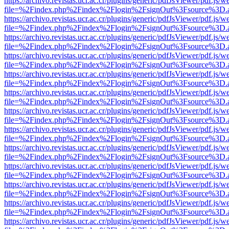
https://archivo.revistas.ucr.ac.cr/plugins/generic/pdfJsViewer/pdf.js/
file=%2Findex.php%2Findex%2Flogin%2FsignOut%3Fsource%3D.ame
https://archivo.revistas.ucr.ac.cr/plugins/generic/pdfJsViewer/pdf.js/
file=%2Findex.php%2Findex%2Flogin%2FsignOut%3Fsource%3D.ame
https://archivo.revistas.ucr.ac.cr/plugins/generic/pdfJsViewer/pdf.js/
file=%2Findex.php%2Findex%2Flogin%2FsignOut%3Fsource%3D.ame
https://archivo.revistas.ucr.ac.cr/plugins/generic/pdfJsViewer/pdf.js/
file=%2Findex.php%2Findex%2Flogin%2FsignOut%3Fsource%3D.ame
https://archivo.revistas.ucr.ac.cr/plugins/generic/pdfJsViewer/pdf.js/
file=%2Findex.php%2Findex%2Flogin%2FsignOut%3Fsource%3D.ame
https://archivo.revistas.ucr.ac.cr/plugins/generic/pdfJsViewer/pdf.js/
file=%2Findex.php%2Findex%2Flogin%2FsignOut%3Fsource%3D.ame
https://archivo.revistas.ucr.ac.cr/plugins/generic/pdfJsViewer/pdf.js/
file=%2Findex.php%2Findex%2Flogin%2FsignOut%3Fsource%3D.ame
https://archivo.revistas.ucr.ac.cr/plugins/generic/pdfJsViewer/pdf.js/
file=%2Findex.php%2Findex%2Flogin%2FsignOut%3Fsource%3D.ame
https://archivo.revistas.ucr.ac.cr/plugins/generic/pdfJsViewer/pdf.js/
file=%2Findex.php%2Findex%2Flogin%2FsignOut%3Fsource%3D.ame
https://archivo.revistas.ucr.ac.cr/plugins/generic/pdfJsViewer/pdf.js/
file=%2Findex.php%2Findex%2Flogin%2FsignOut%3Fsource%3D.ame
https://archivo.revistas.ucr.ac.cr/plugins/generic/pdfJsViewer/pdf.js/
file=%2Findex.php%2Findex%2Flogin%2FsignOut%3Fsource%3D.ame
https://archivo.revistas.ucr.ac.cr/plugins/generic/pdfJsViewer/pdf.js/
file=%2Findex.php%2Findex%2Flogin%2FsignOut%3Fsource%3D.ame
https://archivo.revistas.ucr.ac.cr/plugins/generic/pdfJsViewer/pdf.js/