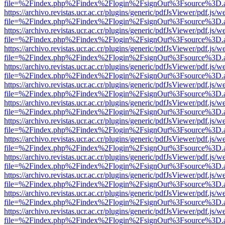
file=%2Findex.php%2Findex%2Flogin%2FsignOut%3Fsource%3D.ame
https://archivo.revistas.ucr.ac.cr/plugins/generic/pdfJsViewer/pdf.js/
file=%2Findex.php%2Findex%2Flogin%2FsignOut%3Fsource%3D.ame
https://archivo.revistas.ucr.ac.cr/plugins/generic/pdfJsViewer/pdf.js/
file=%2Findex.php%2Findex%2Flogin%2FsignOut%3Fsource%3D.ame
https://archivo.revistas.ucr.ac.cr/plugins/generic/pdfJsViewer/pdf.js/
file=%2Findex.php%2Findex%2Flogin%2FsignOut%3Fsource%3D.ame
https://archivo.revistas.ucr.ac.cr/plugins/generic/pdfJsViewer/pdf.js/
file=%2Findex.php%2Findex%2Flogin%2FsignOut%3Fsource%3D.ame
https://archivo.revistas.ucr.ac.cr/plugins/generic/pdfJsViewer/pdf.js/
file=%2Findex.php%2Findex%2Flogin%2FsignOut%3Fsource%3D.ame
https://archivo.revistas.ucr.ac.cr/plugins/generic/pdfJsViewer/pdf.js/
file=%2Findex.php%2Findex%2Flogin%2FsignOut%3Fsource%3D.ame
https://archivo.revistas.ucr.ac.cr/plugins/generic/pdfJsViewer/pdf.js/
file=%2Findex.php%2Findex%2Flogin%2FsignOut%3Fsource%3D.ame
https://archivo.revistas.ucr.ac.cr/plugins/generic/pdfJsViewer/pdf.js/
file=%2Findex.php%2Findex%2Flogin%2FsignOut%3Fsource%3D.ame
https://archivo.revistas.ucr.ac.cr/plugins/generic/pdfJsViewer/pdf.js/
file=%2Findex.php%2Findex%2Flogin%2FsignOut%3Fsource%3D.ame
https://archivo.revistas.ucr.ac.cr/plugins/generic/pdfJsViewer/pdf.js/
file=%2Findex.php%2Findex%2Flogin%2FsignOut%3Fsource%3D.ame
https://archivo.revistas.ucr.ac.cr/plugins/generic/pdfJsViewer/pdf.js/
file=%2Findex.php%2Findex%2Flogin%2FsignOut%3Fsource%3D.ame
https://archivo.revistas.ucr.ac.cr/plugins/generic/pdfJsViewer/pdf.js/
file=%2Findex.php%2Findex%2Flogin%2FsignOut%3Fsource%3D.ame