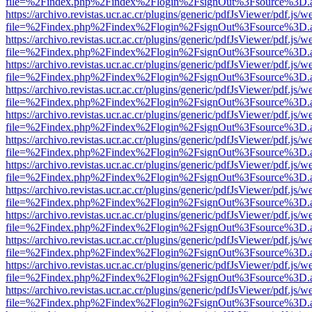
file=%2Findex.php%2Findex%2Flogin%2FsignOut%3Fsource%3D.ame
https://archivo.revistas.ucr.ac.cr/plugins/generic/pdfJsViewer/pdf.js/
file=%2Findex.php%2Findex%2Flogin%2FsignOut%3Fsource%3D.ame
https://archivo.revistas.ucr.ac.cr/plugins/generic/pdfJsViewer/pdf.js/
file=%2Findex.php%2Findex%2Flogin%2FsignOut%3Fsource%3D.ame
https://archivo.revistas.ucr.ac.cr/plugins/generic/pdfJsViewer/pdf.js/
file=%2Findex.php%2Findex%2Flogin%2FsignOut%3Fsource%3D.ame
https://archivo.revistas.ucr.ac.cr/plugins/generic/pdfJsViewer/pdf.js/
file=%2Findex.php%2Findex%2Flogin%2FsignOut%3Fsource%3D.ame
https://archivo.revistas.ucr.ac.cr/plugins/generic/pdfJsViewer/pdf.js/
file=%2Findex.php%2Findex%2Flogin%2FsignOut%3Fsource%3D.ame
https://archivo.revistas.ucr.ac.cr/plugins/generic/pdfJsViewer/pdf.js/
file=%2Findex.php%2Findex%2Flogin%2FsignOut%3Fsource%3D.ame
https://archivo.revistas.ucr.ac.cr/plugins/generic/pdfJsViewer/pdf.js/
file=%2Findex.php%2Findex%2Flogin%2FsignOut%3Fsource%3D.ame
https://archivo.revistas.ucr.ac.cr/plugins/generic/pdfJsViewer/pdf.js/
file=%2Findex.php%2Findex%2Flogin%2FsignOut%3Fsource%3D.ame
https://archivo.revistas.ucr.ac.cr/plugins/generic/pdfJsViewer/pdf.js/
file=%2Findex.php%2Findex%2Flogin%2FsignOut%3Fsource%3D.ame
https://archivo.revistas.ucr.ac.cr/plugins/generic/pdfJsViewer/pdf.js/
file=%2Findex.php%2Findex%2Flogin%2FsignOut%3Fsource%3D.ame
https://archivo.revistas.ucr.ac.cr/plugins/generic/pdfJsViewer/pdf.js/
file=%2Findex.php%2Findex%2Flogin%2FsignOut%3Fsource%3D.ame
https://archivo.revistas.ucr.ac.cr/plugins/generic/pdfJsViewer/pdf.js/
file=%2Findex.php%2Findex%2Flogin%2FsignOut%3Fsource%3D.ame