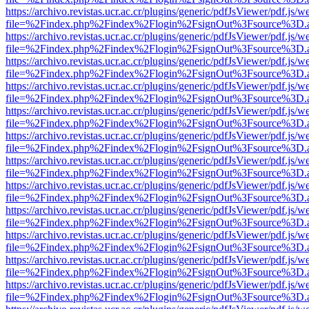
https://archivo.revistas.ucr.ac.cr/plugins/generic/pdfJsViewer/pdf.js/
file=%2Findex.php%2Findex%2Flogin%2FsignOut%3Fsource%3D.ame
https://archivo.revistas.ucr.ac.cr/plugins/generic/pdfJsViewer/pdf.js/
file=%2Findex.php%2Findex%2Flogin%2FsignOut%3Fsource%3D.ame
https://archivo.revistas.ucr.ac.cr/plugins/generic/pdfJsViewer/pdf.js/
file=%2Findex.php%2Findex%2Flogin%2FsignOut%3Fsource%3D.ame
https://archivo.revistas.ucr.ac.cr/plugins/generic/pdfJsViewer/pdf.js/
file=%2Findex.php%2Findex%2Flogin%2FsignOut%3Fsource%3D.ame
https://archivo.revistas.ucr.ac.cr/plugins/generic/pdfJsViewer/pdf.js/
file=%2Findex.php%2Findex%2Flogin%2FsignOut%3Fsource%3D.ame
https://archivo.revistas.ucr.ac.cr/plugins/generic/pdfJsViewer/pdf.js/
file=%2Findex.php%2Findex%2Flogin%2FsignOut%3Fsource%3D.ame
https://archivo.revistas.ucr.ac.cr/plugins/generic/pdfJsViewer/pdf.js/
file=%2Findex.php%2Findex%2Flogin%2FsignOut%3Fsource%3D.ame
https://archivo.revistas.ucr.ac.cr/plugins/generic/pdfJsViewer/pdf.js/
file=%2Findex.php%2Findex%2Flogin%2FsignOut%3Fsource%3D.ame
https://archivo.revistas.ucr.ac.cr/plugins/generic/pdfJsViewer/pdf.js/
file=%2Findex.php%2Findex%2Flogin%2FsignOut%3Fsource%3D.ame
https://archivo.revistas.ucr.ac.cr/plugins/generic/pdfJsViewer/pdf.js/
file=%2Findex.php%2Findex%2Flogin%2FsignOut%3Fsource%3D.ame
https://archivo.revistas.ucr.ac.cr/plugins/generic/pdfJsViewer/pdf.js/
file=%2Findex.php%2Findex%2Flogin%2FsignOut%3Fsource%3D.ame
https://archivo.revistas.ucr.ac.cr/plugins/generic/pdfJsViewer/pdf.js/
file=%2Findex.php%2Findex%2Flogin%2FsignOut%3Fsource%3D.ame