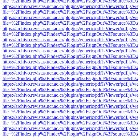
file=%2Findex.php%2Findex%2Flogin%2FsignOut%3Fsource%3D.ame
https://archivo.revistas.ucr.ac.cr/plugins/generic/pdfJsViewer/pdf.js/
file=%2Findex.php%2Findex%2Flogin%2FsignOut%3Fsource%3D.ame
https://archivo.revistas.ucr.ac.cr/plugins/generic/pdfJsViewer/pdf.js/
file=%2Findex.php%2Findex%2Flogin%2FsignOut%3Fsource%3D.ame
https://archivo.revistas.ucr.ac.cr/plugins/generic/pdfJsViewer/pdf.js/
file=%2Findex.php%2Findex%2Flogin%2FsignOut%3Fsource%3D.ame
https://archivo.revistas.ucr.ac.cr/plugins/generic/pdfJsViewer/pdf.js/
file=%2Findex.php%2Findex%2Flogin%2FsignOut%3Fsource%3D.ame
https://archivo.revistas.ucr.ac.cr/plugins/generic/pdfJsViewer/pdf.js/
file=%2Findex.php%2Findex%2Flogin%2FsignOut%3Fsource%3D.ame
https://archivo.revistas.ucr.ac.cr/plugins/generic/pdfJsViewer/pdf.js/
file=%2Findex.php%2Findex%2Flogin%2FsignOut%3Fsource%3D.ame
https://archivo.revistas.ucr.ac.cr/plugins/generic/pdfJsViewer/pdf.js/
file=%2Findex.php%2Findex%2Flogin%2FsignOut%3Fsource%3D.ame
https://archivo.revistas.ucr.ac.cr/plugins/generic/pdfJsViewer/pdf.js/
file=%2Findex.php%2Findex%2Flogin%2FsignOut%3Fsource%3D.ame
https://archivo.revistas.ucr.ac.cr/plugins/generic/pdfJsViewer/pdf.js/
file=%2Findex.php%2Findex%2Flogin%2FsignOut%3Fsource%3D.ame
https://archivo.revistas.ucr.ac.cr/plugins/generic/pdfJsViewer/pdf.js/
file=%2Findex.php%2Findex%2Flogin%2FsignOut%3Fsource%3D.ame
https://archivo.revistas.ucr.ac.cr/plugins/generic/pdfJsViewer/pdf.js/
file=%2Findex.php%2Findex%2Flogin%2FsignOut%3Fsource%3D.ame
https://archivo.revistas.ucr.ac.cr/plugins/generic/pdfJsViewer/pdf.js/
file=%2Findex.php%2Findex%2Flogin%2FsignOut%3Fsource%3D.ame