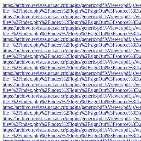
https://archivo.revistas.ucr.ac.cr/plugins/generic/pdfJsViewer/pdf.js/
file=%2Findex.php%2Findex%2Flogin%2FsignOut%3Fsource%3D.ame
https://archivo.revistas.ucr.ac.cr/plugins/generic/pdfJsViewer/pdf.js/
file=%2Findex.php%2Findex%2Flogin%2FsignOut%3Fsource%3D.ame
https://archivo.revistas.ucr.ac.cr/plugins/generic/pdfJsViewer/pdf.js/
file=%2Findex.php%2Findex%2Flogin%2FsignOut%3Fsource%3D.ame
https://archivo.revistas.ucr.ac.cr/plugins/generic/pdfJsViewer/pdf.js/
file=%2Findex.php%2Findex%2Flogin%2FsignOut%3Fsource%3D.ame
https://archivo.revistas.ucr.ac.cr/plugins/generic/pdfJsViewer/pdf.js/
file=%2Findex.php%2Findex%2Flogin%2FsignOut%3Fsource%3D.ame
https://archivo.revistas.ucr.ac.cr/plugins/generic/pdfJsViewer/pdf.js/
file=%2Findex.php%2Findex%2Flogin%2FsignOut%3Fsource%3D.ame
https://archivo.revistas.ucr.ac.cr/plugins/generic/pdfJsViewer/pdf.js/
file=%2Findex.php%2Findex%2Flogin%2FsignOut%3Fsource%3D.ame
https://archivo.revistas.ucr.ac.cr/plugins/generic/pdfJsViewer/pdf.js/
file=%2Findex.php%2Findex%2Flogin%2FsignOut%3Fsource%3D.ame
https://archivo.revistas.ucr.ac.cr/plugins/generic/pdfJsViewer/pdf.js/
file=%2Findex.php%2Findex%2Flogin%2FsignOut%3Fsource%3D.ame
https://archivo.revistas.ucr.ac.cr/plugins/generic/pdfJsViewer/pdf.js/
file=%2Findex.php%2Findex%2Flogin%2FsignOut%3Fsource%3D.ame
https://archivo.revistas.ucr.ac.cr/plugins/generic/pdfJsViewer/pdf.js/
file=%2Findex.php%2Findex%2Flogin%2FsignOut%3Fsource%3D.ame
https://archivo.revistas.ucr.ac.cr/plugins/generic/pdfJsViewer/pdf.js/
file=%2Findex.php%2Findex%2Flogin%2FsignOut%3Fsource%3D.ame