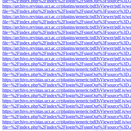
file=%2Findex.php%2Findex%2Flogin%2FsignOut%3Fsource%3D.ame
https://archivo.revistas.ucr.ac.cr/plugins/generic/pdfJsViewer/pdf.js/
file=%2Findex.php%2Findex%2Flogin%2FsignOut%3Fsource%3D.ame
https://archivo.revistas.ucr.ac.cr/plugins/generic/pdfJsViewer/pdf.js/
file=%2Findex.php%2Findex%2Flogin%2FsignOut%3Fsource%3D.ame
https://archivo.revistas.ucr.ac.cr/plugins/generic/pdfJsViewer/pdf.js/
file=%2Findex.php%2Findex%2Flogin%2FsignOut%3Fsource%3D.ame
https://archivo.revistas.ucr.ac.cr/plugins/generic/pdfJsViewer/pdf.js/
file=%2Findex.php%2Findex%2Flogin%2FsignOut%3Fsource%3D.ame
https://archivo.revistas.ucr.ac.cr/plugins/generic/pdfJsViewer/pdf.js/
file=%2Findex.php%2Findex%2Flogin%2FsignOut%3Fsource%3D.ame
https://archivo.revistas.ucr.ac.cr/plugins/generic/pdfJsViewer/pdf.js/
file=%2Findex.php%2Findex%2Flogin%2FsignOut%3Fsource%3D.ame
https://archivo.revistas.ucr.ac.cr/plugins/generic/pdfJsViewer/pdf.js/
file=%2Findex.php%2Findex%2Flogin%2FsignOut%3Fsource%3D.ame
https://archivo.revistas.ucr.ac.cr/plugins/generic/pdfJsViewer/pdf.js/
file=%2Findex.php%2Findex%2Flogin%2FsignOut%3Fsource%3D.ame
https://archivo.revistas.ucr.ac.cr/plugins/generic/pdfJsViewer/pdf.js/
file=%2Findex.php%2Findex%2Flogin%2FsignOut%3Fsource%3D.ame
https://archivo.revistas.ucr.ac.cr/plugins/generic/pdfJsViewer/pdf.js/
file=%2Findex.php%2Findex%2Flogin%2FsignOut%3Fsource%3D.ame
https://archivo.revistas.ucr.ac.cr/plugins/generic/pdfJsViewer/pdf.js/
file=%2Findex.php%2Findex%2Flogin%2FsignOut%3Fsource%3D.ame
https://archivo.revistas.ucr.ac.cr/plugins/generic/pdfJsViewer/pdf.js/
file=%2Findex.php%2Findex%2Flogin%2FsignOut%3Fsource%3D.ame