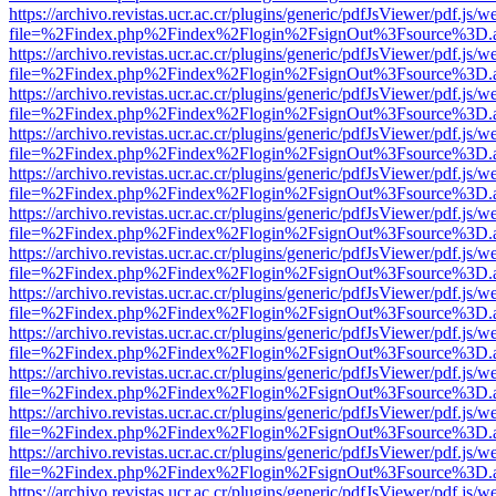
https://archivo.revistas.ucr.ac.cr/plugins/generic/pdfJsViewer/pdf.js/
file=%2Findex.php%2Findex%2Flogin%2FsignOut%3Fsource%3D.ame
https://archivo.revistas.ucr.ac.cr/plugins/generic/pdfJsViewer/pdf.js/
file=%2Findex.php%2Findex%2Flogin%2FsignOut%3Fsource%3D.ame
https://archivo.revistas.ucr.ac.cr/plugins/generic/pdfJsViewer/pdf.js/
file=%2Findex.php%2Findex%2Flogin%2FsignOut%3Fsource%3D.ame
https://archivo.revistas.ucr.ac.cr/plugins/generic/pdfJsViewer/pdf.js/
file=%2Findex.php%2Findex%2Flogin%2FsignOut%3Fsource%3D.ame
https://archivo.revistas.ucr.ac.cr/plugins/generic/pdfJsViewer/pdf.js/
file=%2Findex.php%2Findex%2Flogin%2FsignOut%3Fsource%3D.ame
https://archivo.revistas.ucr.ac.cr/plugins/generic/pdfJsViewer/pdf.js/
file=%2Findex.php%2Findex%2Flogin%2FsignOut%3Fsource%3D.ame
https://archivo.revistas.ucr.ac.cr/plugins/generic/pdfJsViewer/pdf.js/
file=%2Findex.php%2Findex%2Flogin%2FsignOut%3Fsource%3D.ame
https://archivo.revistas.ucr.ac.cr/plugins/generic/pdfJsViewer/pdf.js/
file=%2Findex.php%2Findex%2Flogin%2FsignOut%3Fsource%3D.ame
https://archivo.revistas.ucr.ac.cr/plugins/generic/pdfJsViewer/pdf.js/
file=%2Findex.php%2Findex%2Flogin%2FsignOut%3Fsource%3D.ame
https://archivo.revistas.ucr.ac.cr/plugins/generic/pdfJsViewer/pdf.js/
file=%2Findex.php%2Findex%2Flogin%2FsignOut%3Fsource%3D.ame
https://archivo.revistas.ucr.ac.cr/plugins/generic/pdfJsViewer/pdf.js/
file=%2Findex.php%2Findex%2Flogin%2FsignOut%3Fsource%3D.ame
https://archivo.revistas.ucr.ac.cr/plugins/generic/pdfJsViewer/pdf.js/
file=%2Findex.php%2Findex%2Flogin%2FsignOut%3Fsource%3D.ame
https://archivo.revistas.ucr.ac.cr/plugins/generic/pdfJsViewer/pdf.js/