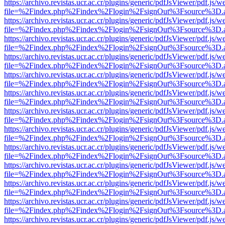
https://archivo.revistas.ucr.ac.cr/plugins/generic/pdfJsViewer/pdf.js/
file=%2Findex.php%2Findex%2Flogin%2FsignOut%3Fsource%3D.ame
https://archivo.revistas.ucr.ac.cr/plugins/generic/pdfJsViewer/pdf.js/
file=%2Findex.php%2Findex%2Flogin%2FsignOut%3Fsource%3D.ame
https://archivo.revistas.ucr.ac.cr/plugins/generic/pdfJsViewer/pdf.js/
file=%2Findex.php%2Findex%2Flogin%2FsignOut%3Fsource%3D.ame
https://archivo.revistas.ucr.ac.cr/plugins/generic/pdfJsViewer/pdf.js/
file=%2Findex.php%2Findex%2Flogin%2FsignOut%3Fsource%3D.ame
https://archivo.revistas.ucr.ac.cr/plugins/generic/pdfJsViewer/pdf.js/
file=%2Findex.php%2Findex%2Flogin%2FsignOut%3Fsource%3D.ame
https://archivo.revistas.ucr.ac.cr/plugins/generic/pdfJsViewer/pdf.js/
file=%2Findex.php%2Findex%2Flogin%2FsignOut%3Fsource%3D.ame
https://archivo.revistas.ucr.ac.cr/plugins/generic/pdfJsViewer/pdf.js/
file=%2Findex.php%2Findex%2Flogin%2FsignOut%3Fsource%3D.ame
https://archivo.revistas.ucr.ac.cr/plugins/generic/pdfJsViewer/pdf.js/
file=%2Findex.php%2Findex%2Flogin%2FsignOut%3Fsource%3D.ame
https://archivo.revistas.ucr.ac.cr/plugins/generic/pdfJsViewer/pdf.js/
file=%2Findex.php%2Findex%2Flogin%2FsignOut%3Fsource%3D.ame
https://archivo.revistas.ucr.ac.cr/plugins/generic/pdfJsViewer/pdf.js/
file=%2Findex.php%2Findex%2Flogin%2FsignOut%3Fsource%3D.ame
https://archivo.revistas.ucr.ac.cr/plugins/generic/pdfJsViewer/pdf.js/
file=%2Findex.php%2Findex%2Flogin%2FsignOut%3Fsource%3D.ame
https://archivo.revistas.ucr.ac.cr/plugins/generic/pdfJsViewer/pdf.js/
file=%2Findex.php%2Findex%2Flogin%2FsignOut%3Fsource%3D.ame
https://archivo.revistas.ucr.ac.cr/plugins/generic/pdfJsViewer/pdf.js/