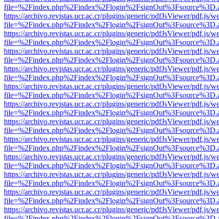
file=%2Findex.php%2Findex%2Flogin%2FsignOut%3Fsource%3D.ame
https://archivo.revistas.ucr.ac.cr/plugins/generic/pdfJsViewer/pdf.js/
file=%2Findex.php%2Findex%2Flogin%2FsignOut%3Fsource%3D.ame
https://archivo.revistas.ucr.ac.cr/plugins/generic/pdfJsViewer/pdf.js/
file=%2Findex.php%2Findex%2Flogin%2FsignOut%3Fsource%3D.ame
https://archivo.revistas.ucr.ac.cr/plugins/generic/pdfJsViewer/pdf.js/
file=%2Findex.php%2Findex%2Flogin%2FsignOut%3Fsource%3D.ame
https://archivo.revistas.ucr.ac.cr/plugins/generic/pdfJsViewer/pdf.js/
file=%2Findex.php%2Findex%2Flogin%2FsignOut%3Fsource%3D.ame
https://archivo.revistas.ucr.ac.cr/plugins/generic/pdfJsViewer/pdf.js/
file=%2Findex.php%2Findex%2Flogin%2FsignOut%3Fsource%3D.ame
https://archivo.revistas.ucr.ac.cr/plugins/generic/pdfJsViewer/pdf.js/
file=%2Findex.php%2Findex%2Flogin%2FsignOut%3Fsource%3D.ame
https://archivo.revistas.ucr.ac.cr/plugins/generic/pdfJsViewer/pdf.js/
file=%2Findex.php%2Findex%2Flogin%2FsignOut%3Fsource%3D.ame
https://archivo.revistas.ucr.ac.cr/plugins/generic/pdfJsViewer/pdf.js/
file=%2Findex.php%2Findex%2Flogin%2FsignOut%3Fsource%3D.ame
https://archivo.revistas.ucr.ac.cr/plugins/generic/pdfJsViewer/pdf.js/
file=%2Findex.php%2Findex%2Flogin%2FsignOut%3Fsource%3D.ame
https://archivo.revistas.ucr.ac.cr/plugins/generic/pdfJsViewer/pdf.js/
file=%2Findex.php%2Findex%2Flogin%2FsignOut%3Fsource%3D.ame
https://archivo.revistas.ucr.ac.cr/plugins/generic/pdfJsViewer/pdf.js/
file=%2Findex.php%2Findex%2Flogin%2FsignOut%3Fsource%3D.ame
https://archivo.revistas.ucr.ac.cr/plugins/generic/pdfJsViewer/pdf.js/
file=%2Findex.php%2Findex%2Flogin%2FsignOut%3Fsource%3D.ame