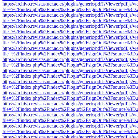
https://archivo.revistas.ucr.ac.cr/plugins/generic/pdfJsViewer/pdf.js/
file=%2Findex.php%2Findex%2Flogin%2FsignOut%3Fsource%3D.ame
https://archivo.revistas.ucr.ac.cr/plugins/generic/pdfJsViewer/pdf.js/
file=%2Findex.php%2Findex%2Flogin%2FsignOut%3Fsource%3D.ame
https://archivo.revistas.ucr.ac.cr/plugins/generic/pdfJsViewer/pdf.js/
file=%2Findex.php%2Findex%2Flogin%2FsignOut%3Fsource%3D.ame
https://archivo.revistas.ucr.ac.cr/plugins/generic/pdfJsViewer/pdf.js/
file=%2Findex.php%2Findex%2Flogin%2FsignOut%3Fsource%3D.ame
https://archivo.revistas.ucr.ac.cr/plugins/generic/pdfJsViewer/pdf.js/
file=%2Findex.php%2Findex%2Flogin%2FsignOut%3Fsource%3D.ame
https://archivo.revistas.ucr.ac.cr/plugins/generic/pdfJsViewer/pdf.js/
file=%2Findex.php%2Findex%2Flogin%2FsignOut%3Fsource%3D.ame
https://archivo.revistas.ucr.ac.cr/plugins/generic/pdfJsViewer/pdf.js/
file=%2Findex.php%2Findex%2Flogin%2FsignOut%3Fsource%3D.ame
https://archivo.revistas.ucr.ac.cr/plugins/generic/pdfJsViewer/pdf.js/
file=%2Findex.php%2Findex%2Flogin%2FsignOut%3Fsource%3D.ame
https://archivo.revistas.ucr.ac.cr/plugins/generic/pdfJsViewer/pdf.js/
file=%2Findex.php%2Findex%2Flogin%2FsignOut%3Fsource%3D.ame
https://archivo.revistas.ucr.ac.cr/plugins/generic/pdfJsViewer/pdf.js/
file=%2Findex.php%2Findex%2Flogin%2FsignOut%3Fsource%3D.ame
https://archivo.revistas.ucr.ac.cr/plugins/generic/pdfJsViewer/pdf.js/
file=%2Findex.php%2Findex%2Flogin%2FsignOut%3Fsource%3D.ame
https://archivo.revistas.ucr.ac.cr/plugins/generic/pdfJsViewer/pdf.js/
file=%2Findex.php%2Findex%2Flogin%2FsignOut%3Fsource%3D.ame
https://archivo.revistas.ucr.ac.cr/plugins/generic/pdfJsViewer/pdf.js/