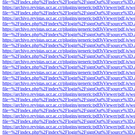
file=%2Findex.php%2Findex%2Flogin%2FsignOut%3Fsource%3D.ame
https://archivo.revistas.ucr.ac.cr/plugins/generic/pdfJsViewer/pdf.js/
file=%2Findex.php%2Findex%2Flogin%2FsignOut%3Fsource%3D.ame
https://archivo.revistas.ucr.ac.cr/plugins/generic/pdfJsViewer/pdf.js/
file=%2Findex.php%2Findex%2Flogin%2FsignOut%3Fsource%3D.ame
https://archivo.revistas.ucr.ac.cr/plugins/generic/pdfJsViewer/pdf.js/
file=%2Findex.php%2Findex%2Flogin%2FsignOut%3Fsource%3D.ame
https://archivo.revistas.ucr.ac.cr/plugins/generic/pdfJsViewer/pdf.js/
file=%2Findex.php%2Findex%2Flogin%2FsignOut%3Fsource%3D.ame
https://archivo.revistas.ucr.ac.cr/plugins/generic/pdfJsViewer/pdf.js/
file=%2Findex.php%2Findex%2Flogin%2FsignOut%3Fsource%3D.ame
https://archivo.revistas.ucr.ac.cr/plugins/generic/pdfJsViewer/pdf.js/
file=%2Findex.php%2Findex%2Flogin%2FsignOut%3Fsource%3D.ame
https://archivo.revistas.ucr.ac.cr/plugins/generic/pdfJsViewer/pdf.js/
file=%2Findex.php%2Findex%2Flogin%2FsignOut%3Fsource%3D.ame
https://archivo.revistas.ucr.ac.cr/plugins/generic/pdfJsViewer/pdf.js/
file=%2Findex.php%2Findex%2Flogin%2FsignOut%3Fsource%3D.ame
https://archivo.revistas.ucr.ac.cr/plugins/generic/pdfJsViewer/pdf.js/
file=%2Findex.php%2Findex%2Flogin%2FsignOut%3Fsource%3D.ame
https://archivo.revistas.ucr.ac.cr/plugins/generic/pdfJsViewer/pdf.js/
file=%2Findex.php%2Findex%2Flogin%2FsignOut%3Fsource%3D.ame
https://archivo.revistas.ucr.ac.cr/plugins/generic/pdfJsViewer/pdf.js/
file=%2Findex.php%2Findex%2Flogin%2FsignOut%3Fsource%3D.ame
https://archivo.revistas.ucr.ac.cr/plugins/generic/pdfJsViewer/pdf.js/
file=%2Findex.php%2Findex%2Flogin%2FsignOut%3Fsource%3D.ame