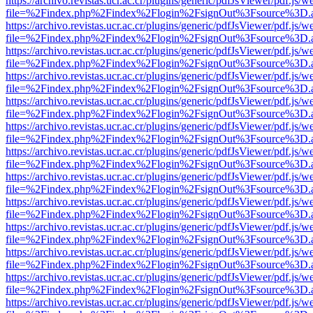
https://archivo.revistas.ucr.ac.cr/plugins/generic/pdfJsViewer/pdf.js/
file=%2Findex.php%2Findex%2Flogin%2FsignOut%3Fsource%3D.ame
https://archivo.revistas.ucr.ac.cr/plugins/generic/pdfJsViewer/pdf.js/
file=%2Findex.php%2Findex%2Flogin%2FsignOut%3Fsource%3D.ame
https://archivo.revistas.ucr.ac.cr/plugins/generic/pdfJsViewer/pdf.js/
file=%2Findex.php%2Findex%2Flogin%2FsignOut%3Fsource%3D.ame
https://archivo.revistas.ucr.ac.cr/plugins/generic/pdfJsViewer/pdf.js/
file=%2Findex.php%2Findex%2Flogin%2FsignOut%3Fsource%3D.ame
https://archivo.revistas.ucr.ac.cr/plugins/generic/pdfJsViewer/pdf.js/
file=%2Findex.php%2Findex%2Flogin%2FsignOut%3Fsource%3D.ame
https://archivo.revistas.ucr.ac.cr/plugins/generic/pdfJsViewer/pdf.js/
file=%2Findex.php%2Findex%2Flogin%2FsignOut%3Fsource%3D.ame
https://archivo.revistas.ucr.ac.cr/plugins/generic/pdfJsViewer/pdf.js/
file=%2Findex.php%2Findex%2Flogin%2FsignOut%3Fsource%3D.ame
https://archivo.revistas.ucr.ac.cr/plugins/generic/pdfJsViewer/pdf.js/
file=%2Findex.php%2Findex%2Flogin%2FsignOut%3Fsource%3D.ame
https://archivo.revistas.ucr.ac.cr/plugins/generic/pdfJsViewer/pdf.js/
file=%2Findex.php%2Findex%2Flogin%2FsignOut%3Fsource%3D.ame
https://archivo.revistas.ucr.ac.cr/plugins/generic/pdfJsViewer/pdf.js/
file=%2Findex.php%2Findex%2Flogin%2FsignOut%3Fsource%3D.ame
https://archivo.revistas.ucr.ac.cr/plugins/generic/pdfJsViewer/pdf.js/
file=%2Findex.php%2Findex%2Flogin%2FsignOut%3Fsource%3D.ame
https://archivo.revistas.ucr.ac.cr/plugins/generic/pdfJsViewer/pdf.js/
file=%2Findex.php%2Findex%2Flogin%2FsignOut%3Fsource%3D.ame
https://archivo.revistas.ucr.ac.cr/plugins/generic/pdfJsViewer/pdf.js/