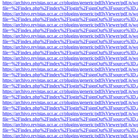
https://archivo.revistas.ucr.ac.cr/plugins/generic/pdfJsViewer/pdf.js/
file=%2Findex.php%2Findex%2Flogin%2FsignOut%3Fsource%3D.ame
https://archivo.revistas.ucr.ac.cr/plugins/generic/pdfJsViewer/pdf.js/
file=%2Findex.php%2Findex%2Flogin%2FsignOut%3Fsource%3D.ame
https://archivo.revistas.ucr.ac.cr/plugins/generic/pdfJsViewer/pdf.js/
file=%2Findex.php%2Findex%2Flogin%2FsignOut%3Fsource%3D.ame
https://archivo.revistas.ucr.ac.cr/plugins/generic/pdfJsViewer/pdf.js/
file=%2Findex.php%2Findex%2Flogin%2FsignOut%3Fsource%3D.ame
https://archivo.revistas.ucr.ac.cr/plugins/generic/pdfJsViewer/pdf.js/
file=%2Findex.php%2Findex%2Flogin%2FsignOut%3Fsource%3D.ame
https://archivo.revistas.ucr.ac.cr/plugins/generic/pdfJsViewer/pdf.js/
file=%2Findex.php%2Findex%2Flogin%2FsignOut%3Fsource%3D.ame
https://archivo.revistas.ucr.ac.cr/plugins/generic/pdfJsViewer/pdf.js/
file=%2Findex.php%2Findex%2Flogin%2FsignOut%3Fsource%3D.ame
https://archivo.revistas.ucr.ac.cr/plugins/generic/pdfJsViewer/pdf.js/
file=%2Findex.php%2Findex%2Flogin%2FsignOut%3Fsource%3D.ame
https://archivo.revistas.ucr.ac.cr/plugins/generic/pdfJsViewer/pdf.js/
file=%2Findex.php%2Findex%2Flogin%2FsignOut%3Fsource%3D.ame
https://archivo.revistas.ucr.ac.cr/plugins/generic/pdfJsViewer/pdf.js/
file=%2Findex.php%2Findex%2Flogin%2FsignOut%3Fsource%3D.ame
https://archivo.revistas.ucr.ac.cr/plugins/generic/pdfJsViewer/pdf.js/
file=%2Findex.php%2Findex%2Flogin%2FsignOut%3Fsource%3D.ame
https://archivo.revistas.ucr.ac.cr/plugins/generic/pdfJsViewer/pdf.js/
file=%2Findex.php%2Findex%2Flogin%2FsignOut%3Fsource%3D.ame
https://archivo.revistas.ucr.ac.cr/plugins/generic/pdfJsViewer/pdf.js/