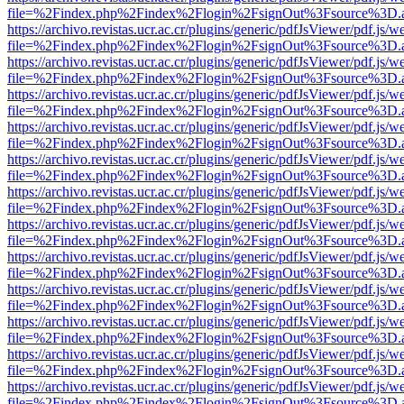
file=%2Findex.php%2Findex%2Flogin%2FsignOut%3Fsource%3D.ame
https://archivo.revistas.ucr.ac.cr/plugins/generic/pdfJsViewer/pdf.js/
file=%2Findex.php%2Findex%2Flogin%2FsignOut%3Fsource%3D.ame
https://archivo.revistas.ucr.ac.cr/plugins/generic/pdfJsViewer/pdf.js/
file=%2Findex.php%2Findex%2Flogin%2FsignOut%3Fsource%3D.ame
https://archivo.revistas.ucr.ac.cr/plugins/generic/pdfJsViewer/pdf.js/
file=%2Findex.php%2Findex%2Flogin%2FsignOut%3Fsource%3D.ame
https://archivo.revistas.ucr.ac.cr/plugins/generic/pdfJsViewer/pdf.js/
file=%2Findex.php%2Findex%2Flogin%2FsignOut%3Fsource%3D.ame
https://archivo.revistas.ucr.ac.cr/plugins/generic/pdfJsViewer/pdf.js/
file=%2Findex.php%2Findex%2Flogin%2FsignOut%3Fsource%3D.ame
https://archivo.revistas.ucr.ac.cr/plugins/generic/pdfJsViewer/pdf.js/
file=%2Findex.php%2Findex%2Flogin%2FsignOut%3Fsource%3D.ame
https://archivo.revistas.ucr.ac.cr/plugins/generic/pdfJsViewer/pdf.js/
file=%2Findex.php%2Findex%2Flogin%2FsignOut%3Fsource%3D.ame
https://archivo.revistas.ucr.ac.cr/plugins/generic/pdfJsViewer/pdf.js/
file=%2Findex.php%2Findex%2Flogin%2FsignOut%3Fsource%3D.ame
https://archivo.revistas.ucr.ac.cr/plugins/generic/pdfJsViewer/pdf.js/
file=%2Findex.php%2Findex%2Flogin%2FsignOut%3Fsource%3D.ame
https://archivo.revistas.ucr.ac.cr/plugins/generic/pdfJsViewer/pdf.js/
file=%2Findex.php%2Findex%2Flogin%2FsignOut%3Fsource%3D.ame
https://archivo.revistas.ucr.ac.cr/plugins/generic/pdfJsViewer/pdf.js/
file=%2Findex.php%2Findex%2Flogin%2FsignOut%3Fsource%3D.ame
https://archivo.revistas.ucr.ac.cr/plugins/generic/pdfJsViewer/pdf.js/
file=%2Findex.php%2Findex%2Flogin%2FsignOut%3Fsource%3D.ame