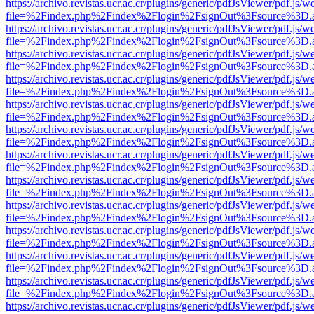
https://archivo.revistas.ucr.ac.cr/plugins/generic/pdfJsViewer/pdf.js/
file=%2Findex.php%2Findex%2Flogin%2FsignOut%3Fsource%3D.ame
https://archivo.revistas.ucr.ac.cr/plugins/generic/pdfJsViewer/pdf.js/
file=%2Findex.php%2Findex%2Flogin%2FsignOut%3Fsource%3D.ame
https://archivo.revistas.ucr.ac.cr/plugins/generic/pdfJsViewer/pdf.js/
file=%2Findex.php%2Findex%2Flogin%2FsignOut%3Fsource%3D.ame
https://archivo.revistas.ucr.ac.cr/plugins/generic/pdfJsViewer/pdf.js/
file=%2Findex.php%2Findex%2Flogin%2FsignOut%3Fsource%3D.ame
https://archivo.revistas.ucr.ac.cr/plugins/generic/pdfJsViewer/pdf.js/
file=%2Findex.php%2Findex%2Flogin%2FsignOut%3Fsource%3D.ame
https://archivo.revistas.ucr.ac.cr/plugins/generic/pdfJsViewer/pdf.js/
file=%2Findex.php%2Findex%2Flogin%2FsignOut%3Fsource%3D.ame
https://archivo.revistas.ucr.ac.cr/plugins/generic/pdfJsViewer/pdf.js/
file=%2Findex.php%2Findex%2Flogin%2FsignOut%3Fsource%3D.ame
https://archivo.revistas.ucr.ac.cr/plugins/generic/pdfJsViewer/pdf.js/
file=%2Findex.php%2Findex%2Flogin%2FsignOut%3Fsource%3D.ame
https://archivo.revistas.ucr.ac.cr/plugins/generic/pdfJsViewer/pdf.js/
file=%2Findex.php%2Findex%2Flogin%2FsignOut%3Fsource%3D.ame
https://archivo.revistas.ucr.ac.cr/plugins/generic/pdfJsViewer/pdf.js/
file=%2Findex.php%2Findex%2Flogin%2FsignOut%3Fsource%3D.ame
https://archivo.revistas.ucr.ac.cr/plugins/generic/pdfJsViewer/pdf.js/
file=%2Findex.php%2Findex%2Flogin%2FsignOut%3Fsource%3D.ame
https://archivo.revistas.ucr.ac.cr/plugins/generic/pdfJsViewer/pdf.js/
file=%2Findex.php%2Findex%2Flogin%2FsignOut%3Fsource%3D.ame
https://archivo.revistas.ucr.ac.cr/plugins/generic/pdfJsViewer/pdf.js/