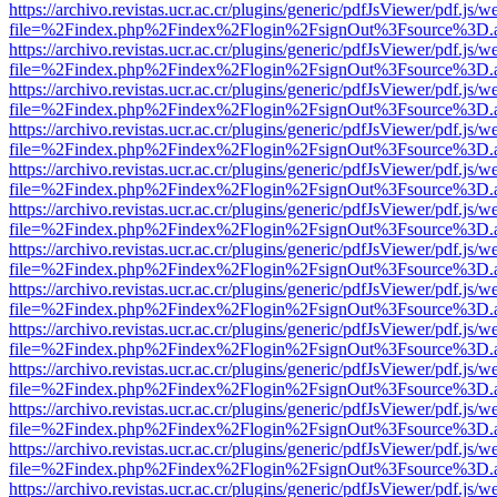
https://archivo.revistas.ucr.ac.cr/plugins/generic/pdfJsViewer/pdf.js/
file=%2Findex.php%2Findex%2Flogin%2FsignOut%3Fsource%3D.ame
https://archivo.revistas.ucr.ac.cr/plugins/generic/pdfJsViewer/pdf.js/
file=%2Findex.php%2Findex%2Flogin%2FsignOut%3Fsource%3D.ame
https://archivo.revistas.ucr.ac.cr/plugins/generic/pdfJsViewer/pdf.js/
file=%2Findex.php%2Findex%2Flogin%2FsignOut%3Fsource%3D.ame
https://archivo.revistas.ucr.ac.cr/plugins/generic/pdfJsViewer/pdf.js/
file=%2Findex.php%2Findex%2Flogin%2FsignOut%3Fsource%3D.ame
https://archivo.revistas.ucr.ac.cr/plugins/generic/pdfJsViewer/pdf.js/
file=%2Findex.php%2Findex%2Flogin%2FsignOut%3Fsource%3D.ame
https://archivo.revistas.ucr.ac.cr/plugins/generic/pdfJsViewer/pdf.js/
file=%2Findex.php%2Findex%2Flogin%2FsignOut%3Fsource%3D.ame
https://archivo.revistas.ucr.ac.cr/plugins/generic/pdfJsViewer/pdf.js/
file=%2Findex.php%2Findex%2Flogin%2FsignOut%3Fsource%3D.ame
https://archivo.revistas.ucr.ac.cr/plugins/generic/pdfJsViewer/pdf.js/
file=%2Findex.php%2Findex%2Flogin%2FsignOut%3Fsource%3D.ame
https://archivo.revistas.ucr.ac.cr/plugins/generic/pdfJsViewer/pdf.js/
file=%2Findex.php%2Findex%2Flogin%2FsignOut%3Fsource%3D.ame
https://archivo.revistas.ucr.ac.cr/plugins/generic/pdfJsViewer/pdf.js/
file=%2Findex.php%2Findex%2Flogin%2FsignOut%3Fsource%3D.ame
https://archivo.revistas.ucr.ac.cr/plugins/generic/pdfJsViewer/pdf.js/
file=%2Findex.php%2Findex%2Flogin%2FsignOut%3Fsource%3D.ame
https://archivo.revistas.ucr.ac.cr/plugins/generic/pdfJsViewer/pdf.js/
file=%2Findex.php%2Findex%2Flogin%2FsignOut%3Fsource%3D.ame
https://archivo.revistas.ucr.ac.cr/plugins/generic/pdfJsViewer/pdf.js/