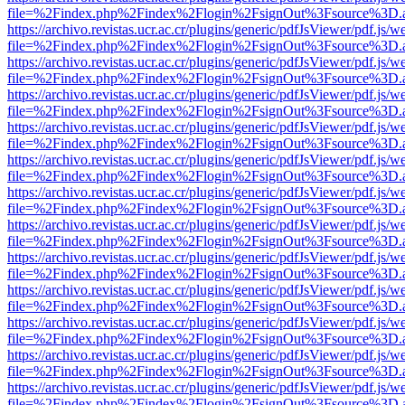
file=%2Findex.php%2Findex%2Flogin%2FsignOut%3Fsource%3D.ame
https://archivo.revistas.ucr.ac.cr/plugins/generic/pdfJsViewer/pdf.js/
file=%2Findex.php%2Findex%2Flogin%2FsignOut%3Fsource%3D.ame
https://archivo.revistas.ucr.ac.cr/plugins/generic/pdfJsViewer/pdf.js/
file=%2Findex.php%2Findex%2Flogin%2FsignOut%3Fsource%3D.ame
https://archivo.revistas.ucr.ac.cr/plugins/generic/pdfJsViewer/pdf.js/
file=%2Findex.php%2Findex%2Flogin%2FsignOut%3Fsource%3D.ame
https://archivo.revistas.ucr.ac.cr/plugins/generic/pdfJsViewer/pdf.js/
file=%2Findex.php%2Findex%2Flogin%2FsignOut%3Fsource%3D.ame
https://archivo.revistas.ucr.ac.cr/plugins/generic/pdfJsViewer/pdf.js/
file=%2Findex.php%2Findex%2Flogin%2FsignOut%3Fsource%3D.ame
https://archivo.revistas.ucr.ac.cr/plugins/generic/pdfJsViewer/pdf.js/
file=%2Findex.php%2Findex%2Flogin%2FsignOut%3Fsource%3D.ame
https://archivo.revistas.ucr.ac.cr/plugins/generic/pdfJsViewer/pdf.js/
file=%2Findex.php%2Findex%2Flogin%2FsignOut%3Fsource%3D.ame
https://archivo.revistas.ucr.ac.cr/plugins/generic/pdfJsViewer/pdf.js/
file=%2Findex.php%2Findex%2Flogin%2FsignOut%3Fsource%3D.ame
https://archivo.revistas.ucr.ac.cr/plugins/generic/pdfJsViewer/pdf.js/
file=%2Findex.php%2Findex%2Flogin%2FsignOut%3Fsource%3D.ame
https://archivo.revistas.ucr.ac.cr/plugins/generic/pdfJsViewer/pdf.js/
file=%2Findex.php%2Findex%2Flogin%2FsignOut%3Fsource%3D.ame
https://archivo.revistas.ucr.ac.cr/plugins/generic/pdfJsViewer/pdf.js/
file=%2Findex.php%2Findex%2Flogin%2FsignOut%3Fsource%3D.ame
https://archivo.revistas.ucr.ac.cr/plugins/generic/pdfJsViewer/pdf.js/
file=%2Findex.php%2Findex%2Flogin%2FsignOut%3Fsource%3D.ame