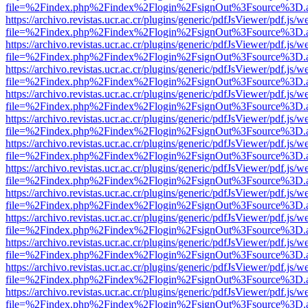
file=%2Findex.php%2Findex%2Flogin%2FsignOut%3Fsource%3D.ame
https://archivo.revistas.ucr.ac.cr/plugins/generic/pdfJsViewer/pdf.js/
file=%2Findex.php%2Findex%2Flogin%2FsignOut%3Fsource%3D.ame
https://archivo.revistas.ucr.ac.cr/plugins/generic/pdfJsViewer/pdf.js/
file=%2Findex.php%2Findex%2Flogin%2FsignOut%3Fsource%3D.ame
https://archivo.revistas.ucr.ac.cr/plugins/generic/pdfJsViewer/pdf.js/
file=%2Findex.php%2Findex%2Flogin%2FsignOut%3Fsource%3D.ame
https://archivo.revistas.ucr.ac.cr/plugins/generic/pdfJsViewer/pdf.js/
file=%2Findex.php%2Findex%2Flogin%2FsignOut%3Fsource%3D.ame
https://archivo.revistas.ucr.ac.cr/plugins/generic/pdfJsViewer/pdf.js/
file=%2Findex.php%2Findex%2Flogin%2FsignOut%3Fsource%3D.ame
https://archivo.revistas.ucr.ac.cr/plugins/generic/pdfJsViewer/pdf.js/
file=%2Findex.php%2Findex%2Flogin%2FsignOut%3Fsource%3D.ame
https://archivo.revistas.ucr.ac.cr/plugins/generic/pdfJsViewer/pdf.js/
file=%2Findex.php%2Findex%2Flogin%2FsignOut%3Fsource%3D.ame
https://archivo.revistas.ucr.ac.cr/plugins/generic/pdfJsViewer/pdf.js/
file=%2Findex.php%2Findex%2Flogin%2FsignOut%3Fsource%3D.ame
https://archivo.revistas.ucr.ac.cr/plugins/generic/pdfJsViewer/pdf.js/
file=%2Findex.php%2Findex%2Flogin%2FsignOut%3Fsource%3D.ame
https://archivo.revistas.ucr.ac.cr/plugins/generic/pdfJsViewer/pdf.js/
file=%2Findex.php%2Findex%2Flogin%2FsignOut%3Fsource%3D.ame
https://archivo.revistas.ucr.ac.cr/plugins/generic/pdfJsViewer/pdf.js/
file=%2Findex.php%2Findex%2Flogin%2FsignOut%3Fsource%3D.ame
https://archivo.revistas.ucr.ac.cr/plugins/generic/pdfJsViewer/pdf.js/
file=%2Findex.php%2Findex%2Flogin%2FsignOut%3Fsource%3D.ame