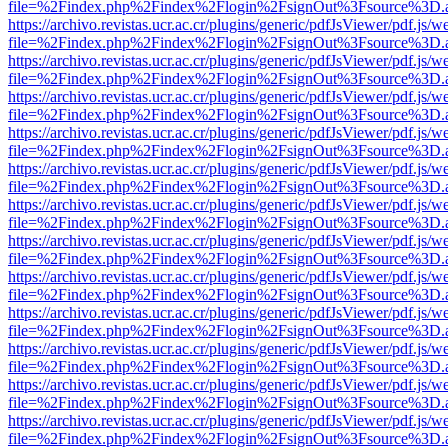
file=%2Findex.php%2Findex%2Flogin%2FsignOut%3Fsource%3D.ame
https://archivo.revistas.ucr.ac.cr/plugins/generic/pdfJsViewer/pdf.js/
file=%2Findex.php%2Findex%2Flogin%2FsignOut%3Fsource%3D.ame
https://archivo.revistas.ucr.ac.cr/plugins/generic/pdfJsViewer/pdf.js/
file=%2Findex.php%2Findex%2Flogin%2FsignOut%3Fsource%3D.ame
https://archivo.revistas.ucr.ac.cr/plugins/generic/pdfJsViewer/pdf.js/
file=%2Findex.php%2Findex%2Flogin%2FsignOut%3Fsource%3D.ame
https://archivo.revistas.ucr.ac.cr/plugins/generic/pdfJsViewer/pdf.js/
file=%2Findex.php%2Findex%2Flogin%2FsignOut%3Fsource%3D.ame
https://archivo.revistas.ucr.ac.cr/plugins/generic/pdfJsViewer/pdf.js/
file=%2Findex.php%2Findex%2Flogin%2FsignOut%3Fsource%3D.ame
https://archivo.revistas.ucr.ac.cr/plugins/generic/pdfJsViewer/pdf.js/
file=%2Findex.php%2Findex%2Flogin%2FsignOut%3Fsource%3D.ame
https://archivo.revistas.ucr.ac.cr/plugins/generic/pdfJsViewer/pdf.js/
file=%2Findex.php%2Findex%2Flogin%2FsignOut%3Fsource%3D.ame
https://archivo.revistas.ucr.ac.cr/plugins/generic/pdfJsViewer/pdf.js/
file=%2Findex.php%2Findex%2Flogin%2FsignOut%3Fsource%3D.ame
https://archivo.revistas.ucr.ac.cr/plugins/generic/pdfJsViewer/pdf.js/
file=%2Findex.php%2Findex%2Flogin%2FsignOut%3Fsource%3D.ame
https://archivo.revistas.ucr.ac.cr/plugins/generic/pdfJsViewer/pdf.js/
file=%2Findex.php%2Findex%2Flogin%2FsignOut%3Fsource%3D.ame
https://archivo.revistas.ucr.ac.cr/plugins/generic/pdfJsViewer/pdf.js/
file=%2Findex.php%2Findex%2Flogin%2FsignOut%3Fsource%3D.ame
https://archivo.revistas.ucr.ac.cr/plugins/generic/pdfJsViewer/pdf.js/
file=%2Findex.php%2Findex%2Flogin%2FsignOut%3Fsource%3D.ame