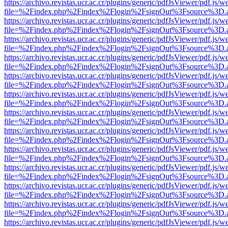
https://archivo.revistas.ucr.ac.cr/plugins/generic/pdfJsViewer/pdf.js/
file=%2Findex.php%2Findex%2Flogin%2FsignOut%3Fsource%3D.ame
https://archivo.revistas.ucr.ac.cr/plugins/generic/pdfJsViewer/pdf.js/
file=%2Findex.php%2Findex%2Flogin%2FsignOut%3Fsource%3D.ame
https://archivo.revistas.ucr.ac.cr/plugins/generic/pdfJsViewer/pdf.js/
file=%2Findex.php%2Findex%2Flogin%2FsignOut%3Fsource%3D.ame
https://archivo.revistas.ucr.ac.cr/plugins/generic/pdfJsViewer/pdf.js/
file=%2Findex.php%2Findex%2Flogin%2FsignOut%3Fsource%3D.ame
https://archivo.revistas.ucr.ac.cr/plugins/generic/pdfJsViewer/pdf.js/
file=%2Findex.php%2Findex%2Flogin%2FsignOut%3Fsource%3D.ame
https://archivo.revistas.ucr.ac.cr/plugins/generic/pdfJsViewer/pdf.js/
file=%2Findex.php%2Findex%2Flogin%2FsignOut%3Fsource%3D.ame
https://archivo.revistas.ucr.ac.cr/plugins/generic/pdfJsViewer/pdf.js/
file=%2Findex.php%2Findex%2Flogin%2FsignOut%3Fsource%3D.ame
https://archivo.revistas.ucr.ac.cr/plugins/generic/pdfJsViewer/pdf.js/
file=%2Findex.php%2Findex%2Flogin%2FsignOut%3Fsource%3D.ame
https://archivo.revistas.ucr.ac.cr/plugins/generic/pdfJsViewer/pdf.js/
file=%2Findex.php%2Findex%2Flogin%2FsignOut%3Fsource%3D.ame
https://archivo.revistas.ucr.ac.cr/plugins/generic/pdfJsViewer/pdf.js/
file=%2Findex.php%2Findex%2Flogin%2FsignOut%3Fsource%3D.ame
https://archivo.revistas.ucr.ac.cr/plugins/generic/pdfJsViewer/pdf.js/
file=%2Findex.php%2Findex%2Flogin%2FsignOut%3Fsource%3D.ame
https://archivo.revistas.ucr.ac.cr/plugins/generic/pdfJsViewer/pdf.js/
file=%2Findex.php%2Findex%2Flogin%2FsignOut%3Fsource%3D.ame
https://archivo.revistas.ucr.ac.cr/plugins/generic/pdfJsViewer/pdf.js/