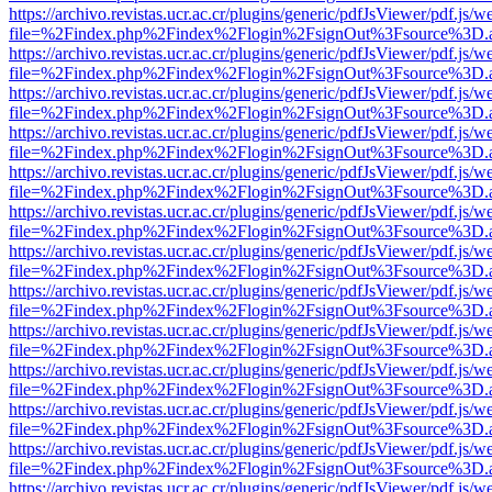
https://archivo.revistas.ucr.ac.cr/plugins/generic/pdfJsViewer/pdf.js/
file=%2Findex.php%2Findex%2Flogin%2FsignOut%3Fsource%3D.ame
https://archivo.revistas.ucr.ac.cr/plugins/generic/pdfJsViewer/pdf.js/
file=%2Findex.php%2Findex%2Flogin%2FsignOut%3Fsource%3D.ame
https://archivo.revistas.ucr.ac.cr/plugins/generic/pdfJsViewer/pdf.js/
file=%2Findex.php%2Findex%2Flogin%2FsignOut%3Fsource%3D.ame
https://archivo.revistas.ucr.ac.cr/plugins/generic/pdfJsViewer/pdf.js/
file=%2Findex.php%2Findex%2Flogin%2FsignOut%3Fsource%3D.ame
https://archivo.revistas.ucr.ac.cr/plugins/generic/pdfJsViewer/pdf.js/
file=%2Findex.php%2Findex%2Flogin%2FsignOut%3Fsource%3D.ame
https://archivo.revistas.ucr.ac.cr/plugins/generic/pdfJsViewer/pdf.js/
file=%2Findex.php%2Findex%2Flogin%2FsignOut%3Fsource%3D.ame
https://archivo.revistas.ucr.ac.cr/plugins/generic/pdfJsViewer/pdf.js/
file=%2Findex.php%2Findex%2Flogin%2FsignOut%3Fsource%3D.ame
https://archivo.revistas.ucr.ac.cr/plugins/generic/pdfJsViewer/pdf.js/
file=%2Findex.php%2Findex%2Flogin%2FsignOut%3Fsource%3D.ame
https://archivo.revistas.ucr.ac.cr/plugins/generic/pdfJsViewer/pdf.js/
file=%2Findex.php%2Findex%2Flogin%2FsignOut%3Fsource%3D.ame
https://archivo.revistas.ucr.ac.cr/plugins/generic/pdfJsViewer/pdf.js/
file=%2Findex.php%2Findex%2Flogin%2FsignOut%3Fsource%3D.ame
https://archivo.revistas.ucr.ac.cr/plugins/generic/pdfJsViewer/pdf.js/
file=%2Findex.php%2Findex%2Flogin%2FsignOut%3Fsource%3D.ame
https://archivo.revistas.ucr.ac.cr/plugins/generic/pdfJsViewer/pdf.js/
file=%2Findex.php%2Findex%2Flogin%2FsignOut%3Fsource%3D.ame
https://archivo.revistas.ucr.ac.cr/plugins/generic/pdfJsViewer/pdf.js/