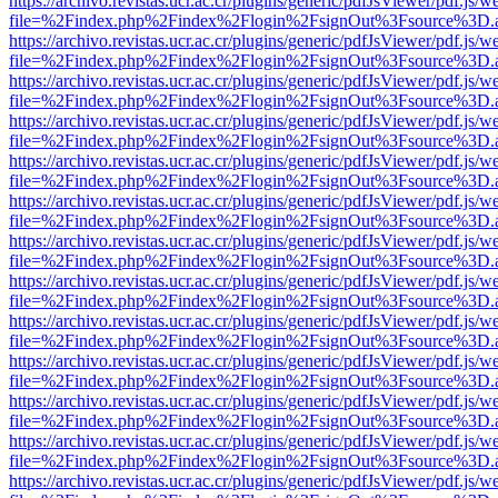
https://archivo.revistas.ucr.ac.cr/plugins/generic/pdfJsViewer/pdf.js/
file=%2Findex.php%2Findex%2Flogin%2FsignOut%3Fsource%3D.ame
https://archivo.revistas.ucr.ac.cr/plugins/generic/pdfJsViewer/pdf.js/
file=%2Findex.php%2Findex%2Flogin%2FsignOut%3Fsource%3D.ame
https://archivo.revistas.ucr.ac.cr/plugins/generic/pdfJsViewer/pdf.js/
file=%2Findex.php%2Findex%2Flogin%2FsignOut%3Fsource%3D.ame
https://archivo.revistas.ucr.ac.cr/plugins/generic/pdfJsViewer/pdf.js/
file=%2Findex.php%2Findex%2Flogin%2FsignOut%3Fsource%3D.ame
https://archivo.revistas.ucr.ac.cr/plugins/generic/pdfJsViewer/pdf.js/
file=%2Findex.php%2Findex%2Flogin%2FsignOut%3Fsource%3D.ame
https://archivo.revistas.ucr.ac.cr/plugins/generic/pdfJsViewer/pdf.js/
file=%2Findex.php%2Findex%2Flogin%2FsignOut%3Fsource%3D.ame
https://archivo.revistas.ucr.ac.cr/plugins/generic/pdfJsViewer/pdf.js/
file=%2Findex.php%2Findex%2Flogin%2FsignOut%3Fsource%3D.ame
https://archivo.revistas.ucr.ac.cr/plugins/generic/pdfJsViewer/pdf.js/
file=%2Findex.php%2Findex%2Flogin%2FsignOut%3Fsource%3D.ame
https://archivo.revistas.ucr.ac.cr/plugins/generic/pdfJsViewer/pdf.js/
file=%2Findex.php%2Findex%2Flogin%2FsignOut%3Fsource%3D.ame
https://archivo.revistas.ucr.ac.cr/plugins/generic/pdfJsViewer/pdf.js/
file=%2Findex.php%2Findex%2Flogin%2FsignOut%3Fsource%3D.ame
https://archivo.revistas.ucr.ac.cr/plugins/generic/pdfJsViewer/pdf.js/
file=%2Findex.php%2Findex%2Flogin%2FsignOut%3Fsource%3D.ame
https://archivo.revistas.ucr.ac.cr/plugins/generic/pdfJsViewer/pdf.js/
file=%2Findex.php%2Findex%2Flogin%2FsignOut%3Fsource%3D.ame
https://archivo.revistas.ucr.ac.cr/plugins/generic/pdfJsViewer/pdf.js/