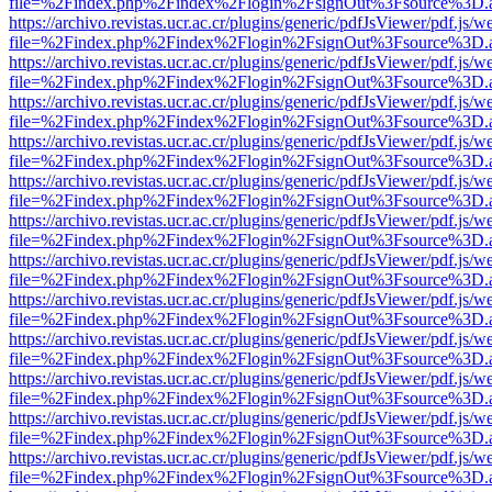
file=%2Findex.php%2Findex%2Flogin%2FsignOut%3Fsource%3D.ame
https://archivo.revistas.ucr.ac.cr/plugins/generic/pdfJsViewer/pdf.js/
file=%2Findex.php%2Findex%2Flogin%2FsignOut%3Fsource%3D.ame
https://archivo.revistas.ucr.ac.cr/plugins/generic/pdfJsViewer/pdf.js/
file=%2Findex.php%2Findex%2Flogin%2FsignOut%3Fsource%3D.ame
https://archivo.revistas.ucr.ac.cr/plugins/generic/pdfJsViewer/pdf.js/
file=%2Findex.php%2Findex%2Flogin%2FsignOut%3Fsource%3D.ame
https://archivo.revistas.ucr.ac.cr/plugins/generic/pdfJsViewer/pdf.js/
file=%2Findex.php%2Findex%2Flogin%2FsignOut%3Fsource%3D.ame
https://archivo.revistas.ucr.ac.cr/plugins/generic/pdfJsViewer/pdf.js/
file=%2Findex.php%2Findex%2Flogin%2FsignOut%3Fsource%3D.ame
https://archivo.revistas.ucr.ac.cr/plugins/generic/pdfJsViewer/pdf.js/
file=%2Findex.php%2Findex%2Flogin%2FsignOut%3Fsource%3D.ame
https://archivo.revistas.ucr.ac.cr/plugins/generic/pdfJsViewer/pdf.js/
file=%2Findex.php%2Findex%2Flogin%2FsignOut%3Fsource%3D.ame
https://archivo.revistas.ucr.ac.cr/plugins/generic/pdfJsViewer/pdf.js/
file=%2Findex.php%2Findex%2Flogin%2FsignOut%3Fsource%3D.ame
https://archivo.revistas.ucr.ac.cr/plugins/generic/pdfJsViewer/pdf.js/
file=%2Findex.php%2Findex%2Flogin%2FsignOut%3Fsource%3D.ame
https://archivo.revistas.ucr.ac.cr/plugins/generic/pdfJsViewer/pdf.js/
file=%2Findex.php%2Findex%2Flogin%2FsignOut%3Fsource%3D.ame
https://archivo.revistas.ucr.ac.cr/plugins/generic/pdfJsViewer/pdf.js/
file=%2Findex.php%2Findex%2Flogin%2FsignOut%3Fsource%3D.ame
https://archivo.revistas.ucr.ac.cr/plugins/generic/pdfJsViewer/pdf.js/
file=%2Findex.php%2Findex%2Flogin%2FsignOut%3Fsource%3D.ame