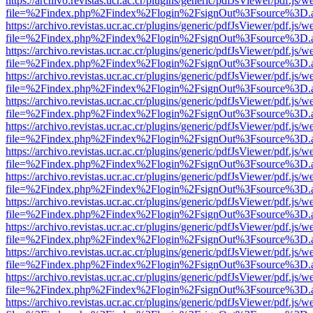
https://archivo.revistas.ucr.ac.cr/plugins/generic/pdfJsViewer/pdf.js/
file=%2Findex.php%2Findex%2Flogin%2FsignOut%3Fsource%3D.ame
https://archivo.revistas.ucr.ac.cr/plugins/generic/pdfJsViewer/pdf.js/
file=%2Findex.php%2Findex%2Flogin%2FsignOut%3Fsource%3D.ame
https://archivo.revistas.ucr.ac.cr/plugins/generic/pdfJsViewer/pdf.js/
file=%2Findex.php%2Findex%2Flogin%2FsignOut%3Fsource%3D.ame
https://archivo.revistas.ucr.ac.cr/plugins/generic/pdfJsViewer/pdf.js/
file=%2Findex.php%2Findex%2Flogin%2FsignOut%3Fsource%3D.ame
https://archivo.revistas.ucr.ac.cr/plugins/generic/pdfJsViewer/pdf.js/
file=%2Findex.php%2Findex%2Flogin%2FsignOut%3Fsource%3D.ame
https://archivo.revistas.ucr.ac.cr/plugins/generic/pdfJsViewer/pdf.js/
file=%2Findex.php%2Findex%2Flogin%2FsignOut%3Fsource%3D.ame
https://archivo.revistas.ucr.ac.cr/plugins/generic/pdfJsViewer/pdf.js/
file=%2Findex.php%2Findex%2Flogin%2FsignOut%3Fsource%3D.ame
https://archivo.revistas.ucr.ac.cr/plugins/generic/pdfJsViewer/pdf.js/
file=%2Findex.php%2Findex%2Flogin%2FsignOut%3Fsource%3D.ame
https://archivo.revistas.ucr.ac.cr/plugins/generic/pdfJsViewer/pdf.js/
file=%2Findex.php%2Findex%2Flogin%2FsignOut%3Fsource%3D.ame
https://archivo.revistas.ucr.ac.cr/plugins/generic/pdfJsViewer/pdf.js/
file=%2Findex.php%2Findex%2Flogin%2FsignOut%3Fsource%3D.ame
https://archivo.revistas.ucr.ac.cr/plugins/generic/pdfJsViewer/pdf.js/
file=%2Findex.php%2Findex%2Flogin%2FsignOut%3Fsource%3D.ame
https://archivo.revistas.ucr.ac.cr/plugins/generic/pdfJsViewer/pdf.js/
file=%2Findex.php%2Findex%2Flogin%2FsignOut%3Fsource%3D.ame
https://archivo.revistas.ucr.ac.cr/plugins/generic/pdfJsViewer/pdf.js/