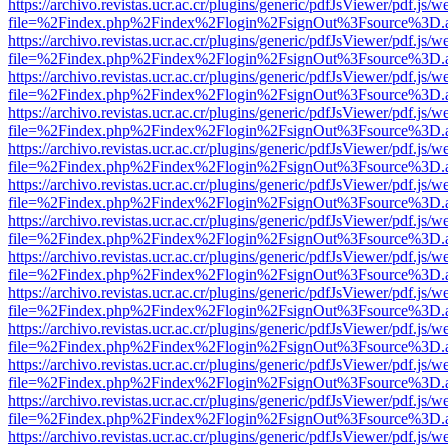
https://archivo.revistas.ucr.ac.cr/plugins/generic/pdfJsViewer/pdf.js/
file=%2Findex.php%2Findex%2Flogin%2FsignOut%3Fsource%3D.ame
https://archivo.revistas.ucr.ac.cr/plugins/generic/pdfJsViewer/pdf.js/
file=%2Findex.php%2Findex%2Flogin%2FsignOut%3Fsource%3D.ame
https://archivo.revistas.ucr.ac.cr/plugins/generic/pdfJsViewer/pdf.js/
file=%2Findex.php%2Findex%2Flogin%2FsignOut%3Fsource%3D.ame
https://archivo.revistas.ucr.ac.cr/plugins/generic/pdfJsViewer/pdf.js/
file=%2Findex.php%2Findex%2Flogin%2FsignOut%3Fsource%3D.ame
https://archivo.revistas.ucr.ac.cr/plugins/generic/pdfJsViewer/pdf.js/
file=%2Findex.php%2Findex%2Flogin%2FsignOut%3Fsource%3D.ame
https://archivo.revistas.ucr.ac.cr/plugins/generic/pdfJsViewer/pdf.js/
file=%2Findex.php%2Findex%2Flogin%2FsignOut%3Fsource%3D.ame
https://archivo.revistas.ucr.ac.cr/plugins/generic/pdfJsViewer/pdf.js/
file=%2Findex.php%2Findex%2Flogin%2FsignOut%3Fsource%3D.ame
https://archivo.revistas.ucr.ac.cr/plugins/generic/pdfJsViewer/pdf.js/
file=%2Findex.php%2Findex%2Flogin%2FsignOut%3Fsource%3D.ame
https://archivo.revistas.ucr.ac.cr/plugins/generic/pdfJsViewer/pdf.js/
file=%2Findex.php%2Findex%2Flogin%2FsignOut%3Fsource%3D.ame
https://archivo.revistas.ucr.ac.cr/plugins/generic/pdfJsViewer/pdf.js/
file=%2Findex.php%2Findex%2Flogin%2FsignOut%3Fsource%3D.ame
https://archivo.revistas.ucr.ac.cr/plugins/generic/pdfJsViewer/pdf.js/
file=%2Findex.php%2Findex%2Flogin%2FsignOut%3Fsource%3D.ame
https://archivo.revistas.ucr.ac.cr/plugins/generic/pdfJsViewer/pdf.js/
file=%2Findex.php%2Findex%2Flogin%2FsignOut%3Fsource%3D.ame
https://archivo.revistas.ucr.ac.cr/plugins/generic/pdfJsViewer/pdf.js/