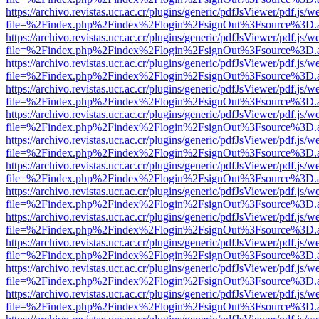
https://archivo.revistas.ucr.ac.cr/plugins/generic/pdfJsViewer/pdf.js/
file=%2Findex.php%2Findex%2Flogin%2FsignOut%3Fsource%3D.ame
https://archivo.revistas.ucr.ac.cr/plugins/generic/pdfJsViewer/pdf.js/
file=%2Findex.php%2Findex%2Flogin%2FsignOut%3Fsource%3D.ame
https://archivo.revistas.ucr.ac.cr/plugins/generic/pdfJsViewer/pdf.js/
file=%2Findex.php%2Findex%2Flogin%2FsignOut%3Fsource%3D.ame
https://archivo.revistas.ucr.ac.cr/plugins/generic/pdfJsViewer/pdf.js/
file=%2Findex.php%2Findex%2Flogin%2FsignOut%3Fsource%3D.ame
https://archivo.revistas.ucr.ac.cr/plugins/generic/pdfJsViewer/pdf.js/
file=%2Findex.php%2Findex%2Flogin%2FsignOut%3Fsource%3D.ame
https://archivo.revistas.ucr.ac.cr/plugins/generic/pdfJsViewer/pdf.js/
file=%2Findex.php%2Findex%2Flogin%2FsignOut%3Fsource%3D.ame
https://archivo.revistas.ucr.ac.cr/plugins/generic/pdfJsViewer/pdf.js/
file=%2Findex.php%2Findex%2Flogin%2FsignOut%3Fsource%3D.ame
https://archivo.revistas.ucr.ac.cr/plugins/generic/pdfJsViewer/pdf.js/
file=%2Findex.php%2Findex%2Flogin%2FsignOut%3Fsource%3D.ame
https://archivo.revistas.ucr.ac.cr/plugins/generic/pdfJsViewer/pdf.js/
file=%2Findex.php%2Findex%2Flogin%2FsignOut%3Fsource%3D.ame
https://archivo.revistas.ucr.ac.cr/plugins/generic/pdfJsViewer/pdf.js/
file=%2Findex.php%2Findex%2Flogin%2FsignOut%3Fsource%3D.ame
https://archivo.revistas.ucr.ac.cr/plugins/generic/pdfJsViewer/pdf.js/
file=%2Findex.php%2Findex%2Flogin%2FsignOut%3Fsource%3D.ame
https://archivo.revistas.ucr.ac.cr/plugins/generic/pdfJsViewer/pdf.js/
file=%2Findex.php%2Findex%2Flogin%2FsignOut%3Fsource%3D.ame