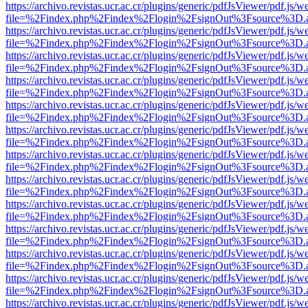
https://archivo.revistas.ucr.ac.cr/plugins/generic/pdfJsViewer/pdf.js/
file=%2Findex.php%2Findex%2Flogin%2FsignOut%3Fsource%3D.ame
https://archivo.revistas.ucr.ac.cr/plugins/generic/pdfJsViewer/pdf.js/
file=%2Findex.php%2Findex%2Flogin%2FsignOut%3Fsource%3D.ame
https://archivo.revistas.ucr.ac.cr/plugins/generic/pdfJsViewer/pdf.js/
file=%2Findex.php%2Findex%2Flogin%2FsignOut%3Fsource%3D.ame
https://archivo.revistas.ucr.ac.cr/plugins/generic/pdfJsViewer/pdf.js/
file=%2Findex.php%2Findex%2Flogin%2FsignOut%3Fsource%3D.ame
https://archivo.revistas.ucr.ac.cr/plugins/generic/pdfJsViewer/pdf.js/
file=%2Findex.php%2Findex%2Flogin%2FsignOut%3Fsource%3D.ame
https://archivo.revistas.ucr.ac.cr/plugins/generic/pdfJsViewer/pdf.js/
file=%2Findex.php%2Findex%2Flogin%2FsignOut%3Fsource%3D.ame
https://archivo.revistas.ucr.ac.cr/plugins/generic/pdfJsViewer/pdf.js/
file=%2Findex.php%2Findex%2Flogin%2FsignOut%3Fsource%3D.ame
https://archivo.revistas.ucr.ac.cr/plugins/generic/pdfJsViewer/pdf.js/
file=%2Findex.php%2Findex%2Flogin%2FsignOut%3Fsource%3D.ame
https://archivo.revistas.ucr.ac.cr/plugins/generic/pdfJsViewer/pdf.js/
file=%2Findex.php%2Findex%2Flogin%2FsignOut%3Fsource%3D.ame
https://archivo.revistas.ucr.ac.cr/plugins/generic/pdfJsViewer/pdf.js/
file=%2Findex.php%2Findex%2Flogin%2FsignOut%3Fsource%3D.ame
https://archivo.revistas.ucr.ac.cr/plugins/generic/pdfJsViewer/pdf.js/
file=%2Findex.php%2Findex%2Flogin%2FsignOut%3Fsource%3D.ame
https://archivo.revistas.ucr.ac.cr/plugins/generic/pdfJsViewer/pdf.js/
file=%2Findex.php%2Findex%2Flogin%2FsignOut%3Fsource%3D.ame
https://archivo.revistas.ucr.ac.cr/plugins/generic/pdfJsViewer/pdf.js/