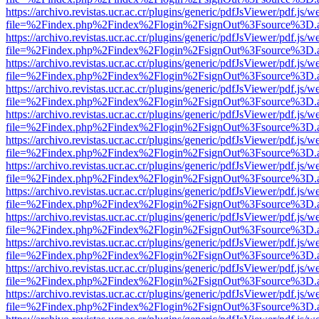
https://archivo.revistas.ucr.ac.cr/plugins/generic/pdfJsViewer/pdf.js/
file=%2Findex.php%2Findex%2Flogin%2FsignOut%3Fsource%3D.ame
https://archivo.revistas.ucr.ac.cr/plugins/generic/pdfJsViewer/pdf.js/
file=%2Findex.php%2Findex%2Flogin%2FsignOut%3Fsource%3D.ame
https://archivo.revistas.ucr.ac.cr/plugins/generic/pdfJsViewer/pdf.js/
file=%2Findex.php%2Findex%2Flogin%2FsignOut%3Fsource%3D.ame
https://archivo.revistas.ucr.ac.cr/plugins/generic/pdfJsViewer/pdf.js/
file=%2Findex.php%2Findex%2Flogin%2FsignOut%3Fsource%3D.ame
https://archivo.revistas.ucr.ac.cr/plugins/generic/pdfJsViewer/pdf.js/
file=%2Findex.php%2Findex%2Flogin%2FsignOut%3Fsource%3D.ame
https://archivo.revistas.ucr.ac.cr/plugins/generic/pdfJsViewer/pdf.js/
file=%2Findex.php%2Findex%2Flogin%2FsignOut%3Fsource%3D.ame
https://archivo.revistas.ucr.ac.cr/plugins/generic/pdfJsViewer/pdf.js/
file=%2Findex.php%2Findex%2Flogin%2FsignOut%3Fsource%3D.ame
https://archivo.revistas.ucr.ac.cr/plugins/generic/pdfJsViewer/pdf.js/
file=%2Findex.php%2Findex%2Flogin%2FsignOut%3Fsource%3D.ame
https://archivo.revistas.ucr.ac.cr/plugins/generic/pdfJsViewer/pdf.js/
file=%2Findex.php%2Findex%2Flogin%2FsignOut%3Fsource%3D.ame
https://archivo.revistas.ucr.ac.cr/plugins/generic/pdfJsViewer/pdf.js/
file=%2Findex.php%2Findex%2Flogin%2FsignOut%3Fsource%3D.ame
https://archivo.revistas.ucr.ac.cr/plugins/generic/pdfJsViewer/pdf.js/
file=%2Findex.php%2Findex%2Flogin%2FsignOut%3Fsource%3D.ame
https://archivo.revistas.ucr.ac.cr/plugins/generic/pdfJsViewer/pdf.js/
file=%2Findex.php%2Findex%2Flogin%2FsignOut%3Fsource%3D.ame