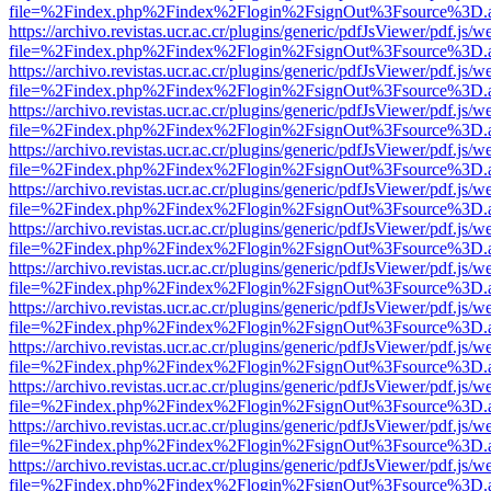
file=%2Findex.php%2Findex%2Flogin%2FsignOut%3Fsource%3D.ame
https://archivo.revistas.ucr.ac.cr/plugins/generic/pdfJsViewer/pdf.js/
file=%2Findex.php%2Findex%2Flogin%2FsignOut%3Fsource%3D.ame
https://archivo.revistas.ucr.ac.cr/plugins/generic/pdfJsViewer/pdf.js/
file=%2Findex.php%2Findex%2Flogin%2FsignOut%3Fsource%3D.ame
https://archivo.revistas.ucr.ac.cr/plugins/generic/pdfJsViewer/pdf.js/
file=%2Findex.php%2Findex%2Flogin%2FsignOut%3Fsource%3D.ame
https://archivo.revistas.ucr.ac.cr/plugins/generic/pdfJsViewer/pdf.js/
file=%2Findex.php%2Findex%2Flogin%2FsignOut%3Fsource%3D.ame
https://archivo.revistas.ucr.ac.cr/plugins/generic/pdfJsViewer/pdf.js/
file=%2Findex.php%2Findex%2Flogin%2FsignOut%3Fsource%3D.ame
https://archivo.revistas.ucr.ac.cr/plugins/generic/pdfJsViewer/pdf.js/
file=%2Findex.php%2Findex%2Flogin%2FsignOut%3Fsource%3D.ame
https://archivo.revistas.ucr.ac.cr/plugins/generic/pdfJsViewer/pdf.js/
file=%2Findex.php%2Findex%2Flogin%2FsignOut%3Fsource%3D.ame
https://archivo.revistas.ucr.ac.cr/plugins/generic/pdfJsViewer/pdf.js/
file=%2Findex.php%2Findex%2Flogin%2FsignOut%3Fsource%3D.ame
https://archivo.revistas.ucr.ac.cr/plugins/generic/pdfJsViewer/pdf.js/
file=%2Findex.php%2Findex%2Flogin%2FsignOut%3Fsource%3D.ame
https://archivo.revistas.ucr.ac.cr/plugins/generic/pdfJsViewer/pdf.js/
file=%2Findex.php%2Findex%2Flogin%2FsignOut%3Fsource%3D.ame
https://archivo.revistas.ucr.ac.cr/plugins/generic/pdfJsViewer/pdf.js/
file=%2Findex.php%2Findex%2Flogin%2FsignOut%3Fsource%3D.ame
https://archivo.revistas.ucr.ac.cr/plugins/generic/pdfJsViewer/pdf.js/
file=%2Findex.php%2Findex%2Flogin%2FsignOut%3Fsource%3D.ame