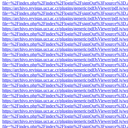
file=%2Findex.php%2Findex%2Flogin%2FsignOut%3Fsource%3D.ame
https://archivo.revistas.ucr.ac.cr/plugins/generic/pdfJsViewer/pdf.js/
file=%2Findex.php%2Findex%2Flogin%2FsignOut%3Fsource%3D.ame
https://archivo.revistas.ucr.ac.cr/plugins/generic/pdfJsViewer/pdf.js/
file=%2Findex.php%2Findex%2Flogin%2FsignOut%3Fsource%3D.ame
https://archivo.revistas.ucr.ac.cr/plugins/generic/pdfJsViewer/pdf.js/
file=%2Findex.php%2Findex%2Flogin%2FsignOut%3Fsource%3D.ame
https://archivo.revistas.ucr.ac.cr/plugins/generic/pdfJsViewer/pdf.js/
file=%2Findex.php%2Findex%2Flogin%2FsignOut%3Fsource%3D.ame
https://archivo.revistas.ucr.ac.cr/plugins/generic/pdfJsViewer/pdf.js/
file=%2Findex.php%2Findex%2Flogin%2FsignOut%3Fsource%3D.ame
https://archivo.revistas.ucr.ac.cr/plugins/generic/pdfJsViewer/pdf.js/
file=%2Findex.php%2Findex%2Flogin%2FsignOut%3Fsource%3D.ame
https://archivo.revistas.ucr.ac.cr/plugins/generic/pdfJsViewer/pdf.js/
file=%2Findex.php%2Findex%2Flogin%2FsignOut%3Fsource%3D.ame
https://archivo.revistas.ucr.ac.cr/plugins/generic/pdfJsViewer/pdf.js/
file=%2Findex.php%2Findex%2Flogin%2FsignOut%3Fsource%3D.ame
https://archivo.revistas.ucr.ac.cr/plugins/generic/pdfJsViewer/pdf.js/
file=%2Findex.php%2Findex%2Flogin%2FsignOut%3Fsource%3D.ame
https://archivo.revistas.ucr.ac.cr/plugins/generic/pdfJsViewer/pdf.js/
file=%2Findex.php%2Findex%2Flogin%2FsignOut%3Fsource%3D.ame
https://archivo.revistas.ucr.ac.cr/plugins/generic/pdfJsViewer/pdf.js/
file=%2Findex.php%2Findex%2Flogin%2FsignOut%3Fsource%3D.ame
https://archivo.revistas.ucr.ac.cr/plugins/generic/pdfJsViewer/pdf.js/
file=%2Findex.php%2Findex%2Flogin%2FsignOut%3Fsource%3D.ame