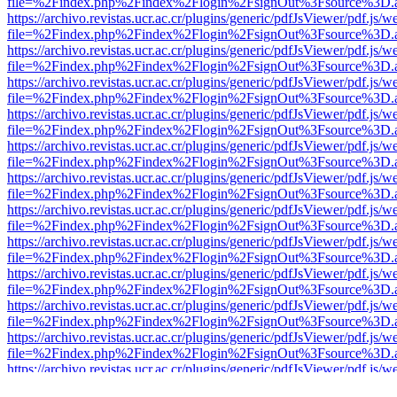
file=%2Findex.php%2Findex%2Flogin%2FsignOut%3Fsource%3D.ame
https://archivo.revistas.ucr.ac.cr/plugins/generic/pdfJsViewer/pdf.js/
file=%2Findex.php%2Findex%2Flogin%2FsignOut%3Fsource%3D.ame
https://archivo.revistas.ucr.ac.cr/plugins/generic/pdfJsViewer/pdf.js/
file=%2Findex.php%2Findex%2Flogin%2FsignOut%3Fsource%3D.ame
https://archivo.revistas.ucr.ac.cr/plugins/generic/pdfJsViewer/pdf.js/
file=%2Findex.php%2Findex%2Flogin%2FsignOut%3Fsource%3D.ame
https://archivo.revistas.ucr.ac.cr/plugins/generic/pdfJsViewer/pdf.js/
file=%2Findex.php%2Findex%2Flogin%2FsignOut%3Fsource%3D.ame
https://archivo.revistas.ucr.ac.cr/plugins/generic/pdfJsViewer/pdf.js/
file=%2Findex.php%2Findex%2Flogin%2FsignOut%3Fsource%3D.ame
https://archivo.revistas.ucr.ac.cr/plugins/generic/pdfJsViewer/pdf.js/
file=%2Findex.php%2Findex%2Flogin%2FsignOut%3Fsource%3D.ame
https://archivo.revistas.ucr.ac.cr/plugins/generic/pdfJsViewer/pdf.js/
file=%2Findex.php%2Findex%2Flogin%2FsignOut%3Fsource%3D.ame
https://archivo.revistas.ucr.ac.cr/plugins/generic/pdfJsViewer/pdf.js/
file=%2Findex.php%2Findex%2Flogin%2FsignOut%3Fsource%3D.ame
https://archivo.revistas.ucr.ac.cr/plugins/generic/pdfJsViewer/pdf.js/
file=%2Findex.php%2Findex%2Flogin%2FsignOut%3Fsource%3D.ame
https://archivo.revistas.ucr.ac.cr/plugins/generic/pdfJsViewer/pdf.js/
file=%2Findex.php%2Findex%2Flogin%2FsignOut%3Fsource%3D.ame
https://archivo.revistas.ucr.ac.cr/plugins/generic/pdfJsViewer/pdf.js/
file=%2Findex.php%2Findex%2Flogin%2FsignOut%3Fsource%3D.ame
https://archivo.revistas.ucr.ac.cr/plugins/generic/pdfJsViewer/pdf.js/
file=%2Findex.php%2Findex%2Flogin%2FsignOut%3Fsource%3D.ame