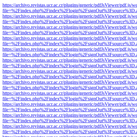
https://archivo.revistas.ucr.ac.cr/plugins/generic/pdfJsViewer/pdf.js/
file=%2Findex.php%2Findex%2Flogin%2FsignOut%3Fsource%3D.ame
https://archivo.revistas.ucr.ac.cr/plugins/generic/pdfJsViewer/pdf.js/
file=%2Findex.php%2Findex%2Flogin%2FsignOut%3Fsource%3D.ame
https://archivo.revistas.ucr.ac.cr/plugins/generic/pdfJsViewer/pdf.js/
file=%2Findex.php%2Findex%2Flogin%2FsignOut%3Fsource%3D.ame
https://archivo.revistas.ucr.ac.cr/plugins/generic/pdfJsViewer/pdf.js/
file=%2Findex.php%2Findex%2Flogin%2FsignOut%3Fsource%3D.ame
https://archivo.revistas.ucr.ac.cr/plugins/generic/pdfJsViewer/pdf.js/
file=%2Findex.php%2Findex%2Flogin%2FsignOut%3Fsource%3D.ame
https://archivo.revistas.ucr.ac.cr/plugins/generic/pdfJsViewer/pdf.js/
file=%2Findex.php%2Findex%2Flogin%2FsignOut%3Fsource%3D.ame
https://archivo.revistas.ucr.ac.cr/plugins/generic/pdfJsViewer/pdf.js/
file=%2Findex.php%2Findex%2Flogin%2FsignOut%3Fsource%3D.ame
https://archivo.revistas.ucr.ac.cr/plugins/generic/pdfJsViewer/pdf.js/
file=%2Findex.php%2Findex%2Flogin%2FsignOut%3Fsource%3D.ame
https://archivo.revistas.ucr.ac.cr/plugins/generic/pdfJsViewer/pdf.js/
file=%2Findex.php%2Findex%2Flogin%2FsignOut%3Fsource%3D.ame
https://archivo.revistas.ucr.ac.cr/plugins/generic/pdfJsViewer/pdf.js/
file=%2Findex.php%2Findex%2Flogin%2FsignOut%3Fsource%3D.ame
https://archivo.revistas.ucr.ac.cr/plugins/generic/pdfJsViewer/pdf.js/
file=%2Findex.php%2Findex%2Flogin%2FsignOut%3Fsource%3D.ame
https://archivo.revistas.ucr.ac.cr/plugins/generic/pdfJsViewer/pdf.js/
file=%2Findex.php%2Findex%2Flogin%2FsignOut%3Fsource%3D.ame