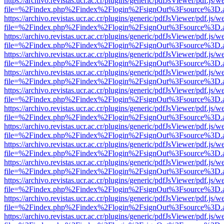
https://archivo.revistas.ucr.ac.cr/plugins/generic/pdfJsViewer/pdf.js/
file=%2Findex.php%2Findex%2Flogin%2FsignOut%3Fsource%3D.ame
https://archivo.revistas.ucr.ac.cr/plugins/generic/pdfJsViewer/pdf.js/
file=%2Findex.php%2Findex%2Flogin%2FsignOut%3Fsource%3D.ame
https://archivo.revistas.ucr.ac.cr/plugins/generic/pdfJsViewer/pdf.js/
file=%2Findex.php%2Findex%2Flogin%2FsignOut%3Fsource%3D.ame
https://archivo.revistas.ucr.ac.cr/plugins/generic/pdfJsViewer/pdf.js/
file=%2Findex.php%2Findex%2Flogin%2FsignOut%3Fsource%3D.ame
https://archivo.revistas.ucr.ac.cr/plugins/generic/pdfJsViewer/pdf.js/
file=%2Findex.php%2Findex%2Flogin%2FsignOut%3Fsource%3D.ame
https://archivo.revistas.ucr.ac.cr/plugins/generic/pdfJsViewer/pdf.js/
file=%2Findex.php%2Findex%2Flogin%2FsignOut%3Fsource%3D.ame
https://archivo.revistas.ucr.ac.cr/plugins/generic/pdfJsViewer/pdf.js/
file=%2Findex.php%2Findex%2Flogin%2FsignOut%3Fsource%3D.ame
https://archivo.revistas.ucr.ac.cr/plugins/generic/pdfJsViewer/pdf.js/
file=%2Findex.php%2Findex%2Flogin%2FsignOut%3Fsource%3D.ame
https://archivo.revistas.ucr.ac.cr/plugins/generic/pdfJsViewer/pdf.js/
file=%2Findex.php%2Findex%2Flogin%2FsignOut%3Fsource%3D.ame
https://archivo.revistas.ucr.ac.cr/plugins/generic/pdfJsViewer/pdf.js/
file=%2Findex.php%2Findex%2Flogin%2FsignOut%3Fsource%3D.ame
https://archivo.revistas.ucr.ac.cr/plugins/generic/pdfJsViewer/pdf.js/
file=%2Findex.php%2Findex%2Flogin%2FsignOut%3Fsource%3D.ame
https://archivo.revistas.ucr.ac.cr/plugins/generic/pdfJsViewer/pdf.js/
file=%2Findex.php%2Findex%2Flogin%2FsignOut%3Fsource%3D.ame
https://archivo.revistas.ucr.ac.cr/plugins/generic/pdfJsViewer/pdf.js/