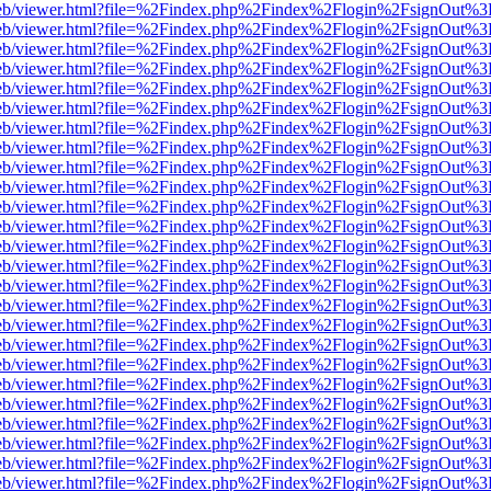
df.js/web/viewer.html?file=%2Findex.php%2Findex%2Flogin%2FsignOut%
df.js/web/viewer.html?file=%2Findex.php%2Findex%2Flogin%2FsignOut%
df.js/web/viewer.html?file=%2Findex.php%2Findex%2Flogin%2FsignOut%
df.js/web/viewer.html?file=%2Findex.php%2Findex%2Flogin%2FsignOut%
df.js/web/viewer.html?file=%2Findex.php%2Findex%2Flogin%2FsignOut%
df.js/web/viewer.html?file=%2Findex.php%2Findex%2Flogin%2FsignOut%
df.js/web/viewer.html?file=%2Findex.php%2Findex%2Flogin%2FsignOut%
df.js/web/viewer.html?file=%2Findex.php%2Findex%2Flogin%2FsignOut%
df.js/web/viewer.html?file=%2Findex.php%2Findex%2Flogin%2FsignOut%
df.js/web/viewer.html?file=%2Findex.php%2Findex%2Flogin%2FsignOut%
df.js/web/viewer.html?file=%2Findex.php%2Findex%2Flogin%2FsignOut%
df.js/web/viewer.html?file=%2Findex.php%2Findex%2Flogin%2FsignOut%
df.js/web/viewer.html?file=%2Findex.php%2Findex%2Flogin%2FsignOut%
df.js/web/viewer.html?file=%2Findex.php%2Findex%2Flogin%2FsignOut%
df.js/web/viewer.html?file=%2Findex.php%2Findex%2Flogin%2FsignOut%
df.js/web/viewer.html?file=%2Findex.php%2Findex%2Flogin%2FsignOut%
df.js/web/viewer.html?file=%2Findex.php%2Findex%2Flogin%2FsignOut%
df.js/web/viewer.html?file=%2Findex.php%2Findex%2Flogin%2FsignOut%
df.js/web/viewer.html?file=%2Findex.php%2Findex%2Flogin%2FsignOut%
df.js/web/viewer.html?file=%2Findex.php%2Findex%2Flogin%2FsignOut%
df.js/web/viewer.html?file=%2Findex.php%2Findex%2Flogin%2FsignOut%
df.js/web/viewer.html?file=%2Findex.php%2Findex%2Flogin%2FsignOut%
df.js/web/viewer.html?file=%2Findex.php%2Findex%2Flogin%2FsignOut%
df.js/web/viewer.html?file=%2Findex.php%2Findex%2Flogin%2FsignOut%
df.js/web/viewer.html?file=%2Findex.php%2Findex%2Flogin%2FsignOut%