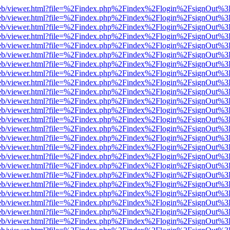
df.js/web/viewer.html?file=%2Findex.php%2Findex%2Flogin%2FsignOut%
df.js/web/viewer.html?file=%2Findex.php%2Findex%2Flogin%2FsignOut%
df.js/web/viewer.html?file=%2Findex.php%2Findex%2Flogin%2FsignOut%
df.js/web/viewer.html?file=%2Findex.php%2Findex%2Flogin%2FsignOut%
df.js/web/viewer.html?file=%2Findex.php%2Findex%2Flogin%2FsignOut%
df.js/web/viewer.html?file=%2Findex.php%2Findex%2Flogin%2FsignOut%
df.js/web/viewer.html?file=%2Findex.php%2Findex%2Flogin%2FsignOut%
df.js/web/viewer.html?file=%2Findex.php%2Findex%2Flogin%2FsignOut%
df.js/web/viewer.html?file=%2Findex.php%2Findex%2Flogin%2FsignOut%
df.js/web/viewer.html?file=%2Findex.php%2Findex%2Flogin%2FsignOut%
df.js/web/viewer.html?file=%2Findex.php%2Findex%2Flogin%2FsignOut%
df.js/web/viewer.html?file=%2Findex.php%2Findex%2Flogin%2FsignOut%
df.js/web/viewer.html?file=%2Findex.php%2Findex%2Flogin%2FsignOut%
df.js/web/viewer.html?file=%2Findex.php%2Findex%2Flogin%2FsignOut%
df.js/web/viewer.html?file=%2Findex.php%2Findex%2Flogin%2FsignOut%
df.js/web/viewer.html?file=%2Findex.php%2Findex%2Flogin%2FsignOut%
df.js/web/viewer.html?file=%2Findex.php%2Findex%2Flogin%2FsignOut%
df.js/web/viewer.html?file=%2Findex.php%2Findex%2Flogin%2FsignOut%
df.js/web/viewer.html?file=%2Findex.php%2Findex%2Flogin%2FsignOut%
df.js/web/viewer.html?file=%2Findex.php%2Findex%2Flogin%2FsignOut%
df.js/web/viewer.html?file=%2Findex.php%2Findex%2Flogin%2FsignOut%
df.js/web/viewer.html?file=%2Findex.php%2Findex%2Flogin%2FsignOut%
df.js/web/viewer.html?file=%2Findex.php%2Findex%2Flogin%2FsignOut%
df.js/web/viewer.html?file=%2Findex.php%2Findex%2Flogin%2FsignOut%