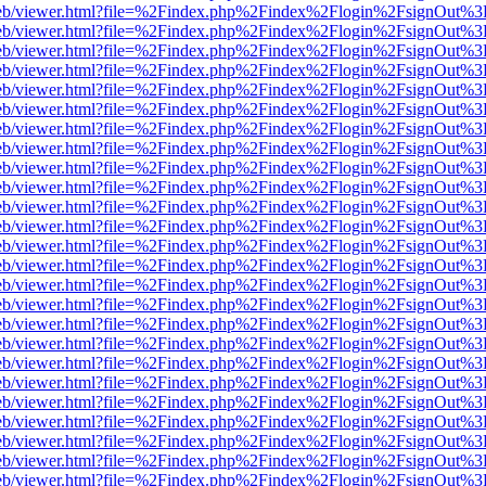
df.js/web/viewer.html?file=%2Findex.php%2Findex%2Flogin%2FsignOut%
df.js/web/viewer.html?file=%2Findex.php%2Findex%2Flogin%2FsignOut%
df.js/web/viewer.html?file=%2Findex.php%2Findex%2Flogin%2FsignOut%
df.js/web/viewer.html?file=%2Findex.php%2Findex%2Flogin%2FsignOut%
df.js/web/viewer.html?file=%2Findex.php%2Findex%2Flogin%2FsignOut%
df.js/web/viewer.html?file=%2Findex.php%2Findex%2Flogin%2FsignOut%
df.js/web/viewer.html?file=%2Findex.php%2Findex%2Flogin%2FsignOut%
df.js/web/viewer.html?file=%2Findex.php%2Findex%2Flogin%2FsignOut%
df.js/web/viewer.html?file=%2Findex.php%2Findex%2Flogin%2FsignOut%
df.js/web/viewer.html?file=%2Findex.php%2Findex%2Flogin%2FsignOut%
df.js/web/viewer.html?file=%2Findex.php%2Findex%2Flogin%2FsignOut%
df.js/web/viewer.html?file=%2Findex.php%2Findex%2Flogin%2FsignOut%
df.js/web/viewer.html?file=%2Findex.php%2Findex%2Flogin%2FsignOut%
df.js/web/viewer.html?file=%2Findex.php%2Findex%2Flogin%2FsignOut%
df.js/web/viewer.html?file=%2Findex.php%2Findex%2Flogin%2FsignOut%
df.js/web/viewer.html?file=%2Findex.php%2Findex%2Flogin%2FsignOut%
df.js/web/viewer.html?file=%2Findex.php%2Findex%2Flogin%2FsignOut%
df.js/web/viewer.html?file=%2Findex.php%2Findex%2Flogin%2FsignOut%
df.js/web/viewer.html?file=%2Findex.php%2Findex%2Flogin%2FsignOut%
df.js/web/viewer.html?file=%2Findex.php%2Findex%2Flogin%2FsignOut%
df.js/web/viewer.html?file=%2Findex.php%2Findex%2Flogin%2FsignOut%
df.js/web/viewer.html?file=%2Findex.php%2Findex%2Flogin%2FsignOut%
df.js/web/viewer.html?file=%2Findex.php%2Findex%2Flogin%2FsignOut%
df.js/web/viewer.html?file=%2Findex.php%2Findex%2Flogin%2FsignOut%
df.js/web/viewer.html?file=%2Findex.php%2Findex%2Flogin%2FsignOut%