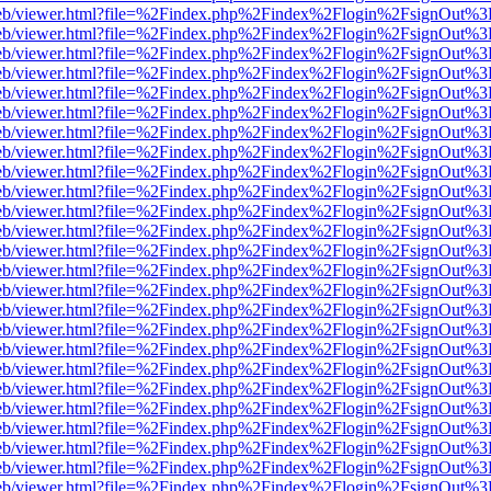
df.js/web/viewer.html?file=%2Findex.php%2Findex%2Flogin%2FsignOut%
df.js/web/viewer.html?file=%2Findex.php%2Findex%2Flogin%2FsignOut%
df.js/web/viewer.html?file=%2Findex.php%2Findex%2Flogin%2FsignOut%
df.js/web/viewer.html?file=%2Findex.php%2Findex%2Flogin%2FsignOut%
df.js/web/viewer.html?file=%2Findex.php%2Findex%2Flogin%2FsignOut%
df.js/web/viewer.html?file=%2Findex.php%2Findex%2Flogin%2FsignOut%
df.js/web/viewer.html?file=%2Findex.php%2Findex%2Flogin%2FsignOut%
df.js/web/viewer.html?file=%2Findex.php%2Findex%2Flogin%2FsignOut%
df.js/web/viewer.html?file=%2Findex.php%2Findex%2Flogin%2FsignOut%
df.js/web/viewer.html?file=%2Findex.php%2Findex%2Flogin%2FsignOut%
df.js/web/viewer.html?file=%2Findex.php%2Findex%2Flogin%2FsignOut%
df.js/web/viewer.html?file=%2Findex.php%2Findex%2Flogin%2FsignOut%
df.js/web/viewer.html?file=%2Findex.php%2Findex%2Flogin%2FsignOut%
df.js/web/viewer.html?file=%2Findex.php%2Findex%2Flogin%2FsignOut%
df.js/web/viewer.html?file=%2Findex.php%2Findex%2Flogin%2FsignOut%
df.js/web/viewer.html?file=%2Findex.php%2Findex%2Flogin%2FsignOut%
df.js/web/viewer.html?file=%2Findex.php%2Findex%2Flogin%2FsignOut%
df.js/web/viewer.html?file=%2Findex.php%2Findex%2Flogin%2FsignOut%
df.js/web/viewer.html?file=%2Findex.php%2Findex%2Flogin%2FsignOut%
df.js/web/viewer.html?file=%2Findex.php%2Findex%2Flogin%2FsignOut%
df.js/web/viewer.html?file=%2Findex.php%2Findex%2Flogin%2FsignOut%
df.js/web/viewer.html?file=%2Findex.php%2Findex%2Flogin%2FsignOut%
df.js/web/viewer.html?file=%2Findex.php%2Findex%2Flogin%2FsignOut%
df.js/web/viewer.html?file=%2Findex.php%2Findex%2Flogin%2FsignOut%
df.js/web/viewer.html?file=%2Findex.php%2Findex%2Flogin%2FsignOut%