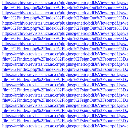
https://archivo.revistas.ucr.ac.cr/plugins/generic/pdfJsViewer/pdf.js/
file=%2Findex.php%2Findex%2Flogin%2FsignOut%3Fsource%3D.ame
https://archivo.revistas.ucr.ac.cr/plugins/generic/pdfJsViewer/pdf.js/
file=%2Findex.php%2Findex%2Flogin%2FsignOut%3Fsource%3D.ame
https://archivo.revistas.ucr.ac.cr/plugins/generic/pdfJsViewer/pdf.js/
file=%2Findex.php%2Findex%2Flogin%2FsignOut%3Fsource%3D.ame
https://archivo.revistas.ucr.ac.cr/plugins/generic/pdfJsViewer/pdf.js/
file=%2Findex.php%2Findex%2Flogin%2FsignOut%3Fsource%3D.ame
https://archivo.revistas.ucr.ac.cr/plugins/generic/pdfJsViewer/pdf.js/
file=%2Findex.php%2Findex%2Flogin%2FsignOut%3Fsource%3D.ame
https://archivo.revistas.ucr.ac.cr/plugins/generic/pdfJsViewer/pdf.js/
file=%2Findex.php%2Findex%2Flogin%2FsignOut%3Fsource%3D.ame
https://archivo.revistas.ucr.ac.cr/plugins/generic/pdfJsViewer/pdf.js/
file=%2Findex.php%2Findex%2Flogin%2FsignOut%3Fsource%3D.ame
https://archivo.revistas.ucr.ac.cr/plugins/generic/pdfJsViewer/pdf.js/
file=%2Findex.php%2Findex%2Flogin%2FsignOut%3Fsource%3D.ame
https://archivo.revistas.ucr.ac.cr/plugins/generic/pdfJsViewer/pdf.js/
file=%2Findex.php%2Findex%2Flogin%2FsignOut%3Fsource%3D.ame
https://archivo.revistas.ucr.ac.cr/plugins/generic/pdfJsViewer/pdf.js/
file=%2Findex.php%2Findex%2Flogin%2FsignOut%3Fsource%3D.ame
https://archivo.revistas.ucr.ac.cr/plugins/generic/pdfJsViewer/pdf.js/
file=%2Findex.php%2Findex%2Flogin%2FsignOut%3Fsource%3D.ame
https://archivo.revistas.ucr.ac.cr/plugins/generic/pdfJsViewer/pdf.js/
file=%2Findex.php%2Findex%2Flogin%2FsignOut%3Fsource%3D.ame
https://archivo.revistas.ucr.ac.cr/plugins/generic/pdfJsViewer/pdf.js/