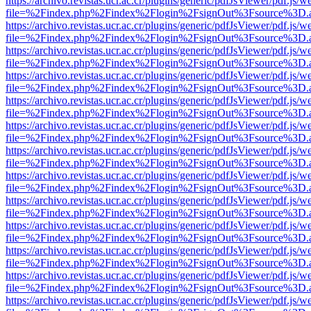
https://archivo.revistas.ucr.ac.cr/plugins/generic/pdfJsViewer/pdf.js/
file=%2Findex.php%2Findex%2Flogin%2FsignOut%3Fsource%3D.ame
https://archivo.revistas.ucr.ac.cr/plugins/generic/pdfJsViewer/pdf.js/
file=%2Findex.php%2Findex%2Flogin%2FsignOut%3Fsource%3D.ame
https://archivo.revistas.ucr.ac.cr/plugins/generic/pdfJsViewer/pdf.js/
file=%2Findex.php%2Findex%2Flogin%2FsignOut%3Fsource%3D.ame
https://archivo.revistas.ucr.ac.cr/plugins/generic/pdfJsViewer/pdf.js/
file=%2Findex.php%2Findex%2Flogin%2FsignOut%3Fsource%3D.ame
https://archivo.revistas.ucr.ac.cr/plugins/generic/pdfJsViewer/pdf.js/
file=%2Findex.php%2Findex%2Flogin%2FsignOut%3Fsource%3D.ame
https://archivo.revistas.ucr.ac.cr/plugins/generic/pdfJsViewer/pdf.js/
file=%2Findex.php%2Findex%2Flogin%2FsignOut%3Fsource%3D.ame
https://archivo.revistas.ucr.ac.cr/plugins/generic/pdfJsViewer/pdf.js/
file=%2Findex.php%2Findex%2Flogin%2FsignOut%3Fsource%3D.ame
https://archivo.revistas.ucr.ac.cr/plugins/generic/pdfJsViewer/pdf.js/
file=%2Findex.php%2Findex%2Flogin%2FsignOut%3Fsource%3D.ame
https://archivo.revistas.ucr.ac.cr/plugins/generic/pdfJsViewer/pdf.js/
file=%2Findex.php%2Findex%2Flogin%2FsignOut%3Fsource%3D.ame
https://archivo.revistas.ucr.ac.cr/plugins/generic/pdfJsViewer/pdf.js/
file=%2Findex.php%2Findex%2Flogin%2FsignOut%3Fsource%3D.ame
https://archivo.revistas.ucr.ac.cr/plugins/generic/pdfJsViewer/pdf.js/
file=%2Findex.php%2Findex%2Flogin%2FsignOut%3Fsource%3D.ame
https://archivo.revistas.ucr.ac.cr/plugins/generic/pdfJsViewer/pdf.js/
file=%2Findex.php%2Findex%2Flogin%2FsignOut%3Fsource%3D.ame
https://archivo.revistas.ucr.ac.cr/plugins/generic/pdfJsViewer/pdf.js/