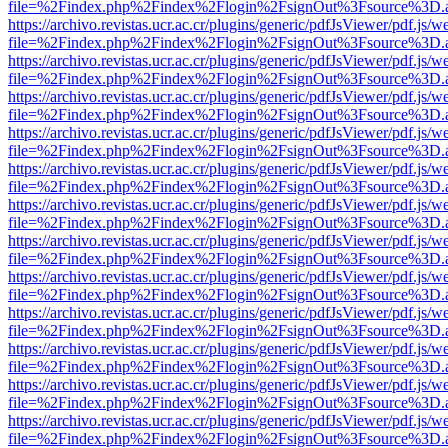
file=%2Findex.php%2Findex%2Flogin%2FsignOut%3Fsource%3D.ame
https://archivo.revistas.ucr.ac.cr/plugins/generic/pdfJsViewer/pdf.js/
file=%2Findex.php%2Findex%2Flogin%2FsignOut%3Fsource%3D.ame
https://archivo.revistas.ucr.ac.cr/plugins/generic/pdfJsViewer/pdf.js/
file=%2Findex.php%2Findex%2Flogin%2FsignOut%3Fsource%3D.ame
https://archivo.revistas.ucr.ac.cr/plugins/generic/pdfJsViewer/pdf.js/
file=%2Findex.php%2Findex%2Flogin%2FsignOut%3Fsource%3D.ame
https://archivo.revistas.ucr.ac.cr/plugins/generic/pdfJsViewer/pdf.js/
file=%2Findex.php%2Findex%2Flogin%2FsignOut%3Fsource%3D.ame
https://archivo.revistas.ucr.ac.cr/plugins/generic/pdfJsViewer/pdf.js/
file=%2Findex.php%2Findex%2Flogin%2FsignOut%3Fsource%3D.ame
https://archivo.revistas.ucr.ac.cr/plugins/generic/pdfJsViewer/pdf.js/
file=%2Findex.php%2Findex%2Flogin%2FsignOut%3Fsource%3D.ame
https://archivo.revistas.ucr.ac.cr/plugins/generic/pdfJsViewer/pdf.js/
file=%2Findex.php%2Findex%2Flogin%2FsignOut%3Fsource%3D.ame
https://archivo.revistas.ucr.ac.cr/plugins/generic/pdfJsViewer/pdf.js/
file=%2Findex.php%2Findex%2Flogin%2FsignOut%3Fsource%3D.ame
https://archivo.revistas.ucr.ac.cr/plugins/generic/pdfJsViewer/pdf.js/
file=%2Findex.php%2Findex%2Flogin%2FsignOut%3Fsource%3D.ame
https://archivo.revistas.ucr.ac.cr/plugins/generic/pdfJsViewer/pdf.js/
file=%2Findex.php%2Findex%2Flogin%2FsignOut%3Fsource%3D.ame
https://archivo.revistas.ucr.ac.cr/plugins/generic/pdfJsViewer/pdf.js/
file=%2Findex.php%2Findex%2Flogin%2FsignOut%3Fsource%3D.ame
https://archivo.revistas.ucr.ac.cr/plugins/generic/pdfJsViewer/pdf.js/
file=%2Findex.php%2Findex%2Flogin%2FsignOut%3Fsource%3D.ame