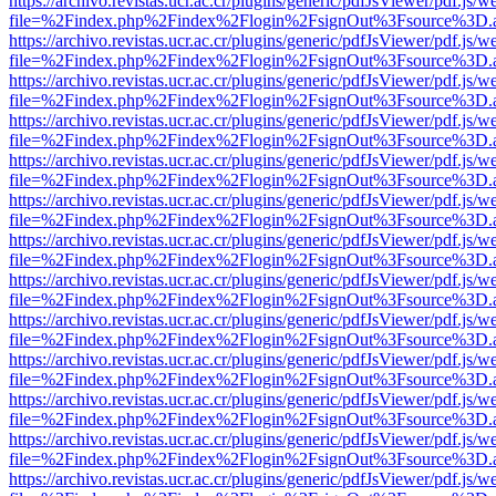
https://archivo.revistas.ucr.ac.cr/plugins/generic/pdfJsViewer/pdf.js/
file=%2Findex.php%2Findex%2Flogin%2FsignOut%3Fsource%3D.ame
https://archivo.revistas.ucr.ac.cr/plugins/generic/pdfJsViewer/pdf.js/
file=%2Findex.php%2Findex%2Flogin%2FsignOut%3Fsource%3D.ame
https://archivo.revistas.ucr.ac.cr/plugins/generic/pdfJsViewer/pdf.js/
file=%2Findex.php%2Findex%2Flogin%2FsignOut%3Fsource%3D.ame
https://archivo.revistas.ucr.ac.cr/plugins/generic/pdfJsViewer/pdf.js/
file=%2Findex.php%2Findex%2Flogin%2FsignOut%3Fsource%3D.ame
https://archivo.revistas.ucr.ac.cr/plugins/generic/pdfJsViewer/pdf.js/
file=%2Findex.php%2Findex%2Flogin%2FsignOut%3Fsource%3D.ame
https://archivo.revistas.ucr.ac.cr/plugins/generic/pdfJsViewer/pdf.js/
file=%2Findex.php%2Findex%2Flogin%2FsignOut%3Fsource%3D.ame
https://archivo.revistas.ucr.ac.cr/plugins/generic/pdfJsViewer/pdf.js/
file=%2Findex.php%2Findex%2Flogin%2FsignOut%3Fsource%3D.ame
https://archivo.revistas.ucr.ac.cr/plugins/generic/pdfJsViewer/pdf.js/
file=%2Findex.php%2Findex%2Flogin%2FsignOut%3Fsource%3D.ame
https://archivo.revistas.ucr.ac.cr/plugins/generic/pdfJsViewer/pdf.js/
file=%2Findex.php%2Findex%2Flogin%2FsignOut%3Fsource%3D.ame
https://archivo.revistas.ucr.ac.cr/plugins/generic/pdfJsViewer/pdf.js/
file=%2Findex.php%2Findex%2Flogin%2FsignOut%3Fsource%3D.ame
https://archivo.revistas.ucr.ac.cr/plugins/generic/pdfJsViewer/pdf.js/
file=%2Findex.php%2Findex%2Flogin%2FsignOut%3Fsource%3D.ame
https://archivo.revistas.ucr.ac.cr/plugins/generic/pdfJsViewer/pdf.js/
file=%2Findex.php%2Findex%2Flogin%2FsignOut%3Fsource%3D.ame
https://archivo.revistas.ucr.ac.cr/plugins/generic/pdfJsViewer/pdf.js/