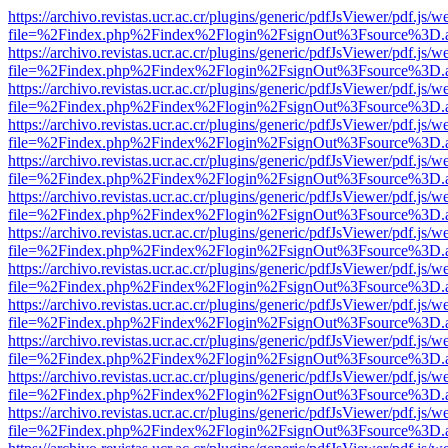
https://archivo.revistas.ucr.ac.cr/plugins/generic/pdfJsViewer/pdf.js/
file=%2Findex.php%2Findex%2Flogin%2FsignOut%3Fsource%3D.ame
https://archivo.revistas.ucr.ac.cr/plugins/generic/pdfJsViewer/pdf.js/
file=%2Findex.php%2Findex%2Flogin%2FsignOut%3Fsource%3D.ame
https://archivo.revistas.ucr.ac.cr/plugins/generic/pdfJsViewer/pdf.js/
file=%2Findex.php%2Findex%2Flogin%2FsignOut%3Fsource%3D.ame
https://archivo.revistas.ucr.ac.cr/plugins/generic/pdfJsViewer/pdf.js/
file=%2Findex.php%2Findex%2Flogin%2FsignOut%3Fsource%3D.ame
https://archivo.revistas.ucr.ac.cr/plugins/generic/pdfJsViewer/pdf.js/
file=%2Findex.php%2Findex%2Flogin%2FsignOut%3Fsource%3D.ame
https://archivo.revistas.ucr.ac.cr/plugins/generic/pdfJsViewer/pdf.js/
file=%2Findex.php%2Findex%2Flogin%2FsignOut%3Fsource%3D.ame
https://archivo.revistas.ucr.ac.cr/plugins/generic/pdfJsViewer/pdf.js/
file=%2Findex.php%2Findex%2Flogin%2FsignOut%3Fsource%3D.ame
https://archivo.revistas.ucr.ac.cr/plugins/generic/pdfJsViewer/pdf.js/
file=%2Findex.php%2Findex%2Flogin%2FsignOut%3Fsource%3D.ame
https://archivo.revistas.ucr.ac.cr/plugins/generic/pdfJsViewer/pdf.js/
file=%2Findex.php%2Findex%2Flogin%2FsignOut%3Fsource%3D.ame
https://archivo.revistas.ucr.ac.cr/plugins/generic/pdfJsViewer/pdf.js/
file=%2Findex.php%2Findex%2Flogin%2FsignOut%3Fsource%3D.ame
https://archivo.revistas.ucr.ac.cr/plugins/generic/pdfJsViewer/pdf.js/
file=%2Findex.php%2Findex%2Flogin%2FsignOut%3Fsource%3D.ame
https://archivo.revistas.ucr.ac.cr/plugins/generic/pdfJsViewer/pdf.js/
file=%2Findex.php%2Findex%2Flogin%2FsignOut%3Fsource%3D.ame