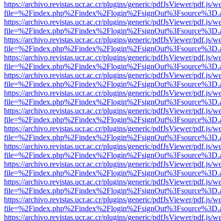
https://archivo.revistas.ucr.ac.cr/plugins/generic/pdfJsViewer/pdf.js/
file=%2Findex.php%2Findex%2Flogin%2FsignOut%3Fsource%3D.ame
https://archivo.revistas.ucr.ac.cr/plugins/generic/pdfJsViewer/pdf.js/
file=%2Findex.php%2Findex%2Flogin%2FsignOut%3Fsource%3D.ame
https://archivo.revistas.ucr.ac.cr/plugins/generic/pdfJsViewer/pdf.js/
file=%2Findex.php%2Findex%2Flogin%2FsignOut%3Fsource%3D.ame
https://archivo.revistas.ucr.ac.cr/plugins/generic/pdfJsViewer/pdf.js/
file=%2Findex.php%2Findex%2Flogin%2FsignOut%3Fsource%3D.ame
https://archivo.revistas.ucr.ac.cr/plugins/generic/pdfJsViewer/pdf.js/
file=%2Findex.php%2Findex%2Flogin%2FsignOut%3Fsource%3D.ame
https://archivo.revistas.ucr.ac.cr/plugins/generic/pdfJsViewer/pdf.js/
file=%2Findex.php%2Findex%2Flogin%2FsignOut%3Fsource%3D.ame
https://archivo.revistas.ucr.ac.cr/plugins/generic/pdfJsViewer/pdf.js/
file=%2Findex.php%2Findex%2Flogin%2FsignOut%3Fsource%3D.ame
https://archivo.revistas.ucr.ac.cr/plugins/generic/pdfJsViewer/pdf.js/
file=%2Findex.php%2Findex%2Flogin%2FsignOut%3Fsource%3D.ame
https://archivo.revistas.ucr.ac.cr/plugins/generic/pdfJsViewer/pdf.js/
file=%2Findex.php%2Findex%2Flogin%2FsignOut%3Fsource%3D.ame
https://archivo.revistas.ucr.ac.cr/plugins/generic/pdfJsViewer/pdf.js/
file=%2Findex.php%2Findex%2Flogin%2FsignOut%3Fsource%3D.ame
https://archivo.revistas.ucr.ac.cr/plugins/generic/pdfJsViewer/pdf.js/
file=%2Findex.php%2Findex%2Flogin%2FsignOut%3Fsource%3D.ame
https://archivo.revistas.ucr.ac.cr/plugins/generic/pdfJsViewer/pdf.js/
file=%2Findex.php%2Findex%2Flogin%2FsignOut%3Fsource%3D.ame
https://archivo.revistas.ucr.ac.cr/plugins/generic/pdfJsViewer/pdf.js/