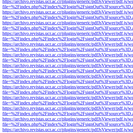
https://archivo.revistas.ucr.ac.cr/plugins/generic/pdfJsViewer/pdf.js/
file=%2Findex.php%2Findex%2Flogin%2FsignOut%3Fsource%3D.ame
https://archivo.revistas.ucr.ac.cr/plugins/generic/pdfJsViewer/pdf.js/
file=%2Findex.php%2Findex%2Flogin%2FsignOut%3Fsource%3D.ame
https://archivo.revistas.ucr.ac.cr/plugins/generic/pdfJsViewer/pdf.js/
file=%2Findex.php%2Findex%2Flogin%2FsignOut%3Fsource%3D.ame
https://archivo.revistas.ucr.ac.cr/plugins/generic/pdfJsViewer/pdf.js/
file=%2Findex.php%2Findex%2Flogin%2FsignOut%3Fsource%3D.ame
https://archivo.revistas.ucr.ac.cr/plugins/generic/pdfJsViewer/pdf.js/
file=%2Findex.php%2Findex%2Flogin%2FsignOut%3Fsource%3D.ame
https://archivo.revistas.ucr.ac.cr/plugins/generic/pdfJsViewer/pdf.js/
file=%2Findex.php%2Findex%2Flogin%2FsignOut%3Fsource%3D.ame
https://archivo.revistas.ucr.ac.cr/plugins/generic/pdfJsViewer/pdf.js/
file=%2Findex.php%2Findex%2Flogin%2FsignOut%3Fsource%3D.ame
https://archivo.revistas.ucr.ac.cr/plugins/generic/pdfJsViewer/pdf.js/
file=%2Findex.php%2Findex%2Flogin%2FsignOut%3Fsource%3D.ame
https://archivo.revistas.ucr.ac.cr/plugins/generic/pdfJsViewer/pdf.js/
file=%2Findex.php%2Findex%2Flogin%2FsignOut%3Fsource%3D.ame
https://archivo.revistas.ucr.ac.cr/plugins/generic/pdfJsViewer/pdf.js/
file=%2Findex.php%2Findex%2Flogin%2FsignOut%3Fsource%3D.ame
https://archivo.revistas.ucr.ac.cr/plugins/generic/pdfJsViewer/pdf.js/
file=%2Findex.php%2Findex%2Flogin%2FsignOut%3Fsource%3D.ame
https://archivo.revistas.ucr.ac.cr/plugins/generic/pdfJsViewer/pdf.js/
file=%2Findex.php%2Findex%2Flogin%2FsignOut%3Fsource%3D.ame
https://archivo.revistas.ucr.ac.cr/plugins/generic/pdfJsViewer/pdf.js/