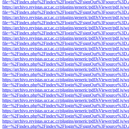
file=%2Findex.php%2Findex%2Flogin%2FsignOut%3Fsource%3D.ame
https://archivo.revistas.ucr.ac.cr/plugins/generic/pdfJsViewer/pdf.js/
file=%2Findex.php%2Findex%2Flogin%2FsignOut%3Fsource%3D.ame
https://archivo.revistas.ucr.ac.cr/plugins/generic/pdfJsViewer/pdf.js/
file=%2Findex.php%2Findex%2Flogin%2FsignOut%3Fsource%3D.ame
https://archivo.revistas.ucr.ac.cr/plugins/generic/pdfJsViewer/pdf.js/
file=%2Findex.php%2Findex%2Flogin%2FsignOut%3Fsource%3D.ame
https://archivo.revistas.ucr.ac.cr/plugins/generic/pdfJsViewer/pdf.js/
file=%2Findex.php%2Findex%2Flogin%2FsignOut%3Fsource%3D.ame
https://archivo.revistas.ucr.ac.cr/plugins/generic/pdfJsViewer/pdf.js/
file=%2Findex.php%2Findex%2Flogin%2FsignOut%3Fsource%3D.ame
https://archivo.revistas.ucr.ac.cr/plugins/generic/pdfJsViewer/pdf.js/
file=%2Findex.php%2Findex%2Flogin%2FsignOut%3Fsource%3D.ame
https://archivo.revistas.ucr.ac.cr/plugins/generic/pdfJsViewer/pdf.js/
file=%2Findex.php%2Findex%2Flogin%2FsignOut%3Fsource%3D.ame
https://archivo.revistas.ucr.ac.cr/plugins/generic/pdfJsViewer/pdf.js/
file=%2Findex.php%2Findex%2Flogin%2FsignOut%3Fsource%3D.ame
https://archivo.revistas.ucr.ac.cr/plugins/generic/pdfJsViewer/pdf.js/
file=%2Findex.php%2Findex%2Flogin%2FsignOut%3Fsource%3D.ame
https://archivo.revistas.ucr.ac.cr/plugins/generic/pdfJsViewer/pdf.js/
file=%2Findex.php%2Findex%2Flogin%2FsignOut%3Fsource%3D.ame
https://archivo.revistas.ucr.ac.cr/plugins/generic/pdfJsViewer/pdf.js/
file=%2Findex.php%2Findex%2Flogin%2FsignOut%3Fsource%3D.ame
https://archivo.revistas.ucr.ac.cr/plugins/generic/pdfJsViewer/pdf.js/
file=%2Findex.php%2Findex%2Flogin%2FsignOut%3Fsource%3D.ame