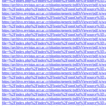
file=%2Findex.php%2Findex%2Flogin%2FsignOut%3Fsource%3D.ame
https://archivo.revistas.ucr.ac.cr/plugins/generic/pdfJsViewer/pdf.js/
file=%2Findex.php%2Findex%2Flogin%2FsignOut%3Fsource%3D.ame
https://archivo.revistas.ucr.ac.cr/plugins/generic/pdfJsViewer/pdf.js/
file=%2Findex.php%2Findex%2Flogin%2FsignOut%3Fsource%3D.ame
https://archivo.revistas.ucr.ac.cr/plugins/generic/pdfJsViewer/pdf.js/
file=%2Findex.php%2Findex%2Flogin%2FsignOut%3Fsource%3D.ame
https://archivo.revistas.ucr.ac.cr/plugins/generic/pdfJsViewer/pdf.js/
file=%2Findex.php%2Findex%2Flogin%2FsignOut%3Fsource%3D.ame
https://archivo.revistas.ucr.ac.cr/plugins/generic/pdfJsViewer/pdf.js/
file=%2Findex.php%2Findex%2Flogin%2FsignOut%3Fsource%3D.ame
https://archivo.revistas.ucr.ac.cr/plugins/generic/pdfJsViewer/pdf.js/
file=%2Findex.php%2Findex%2Flogin%2FsignOut%3Fsource%3D.ame
https://archivo.revistas.ucr.ac.cr/plugins/generic/pdfJsViewer/pdf.js/
file=%2Findex.php%2Findex%2Flogin%2FsignOut%3Fsource%3D.ame
https://archivo.revistas.ucr.ac.cr/plugins/generic/pdfJsViewer/pdf.js/
file=%2Findex.php%2Findex%2Flogin%2FsignOut%3Fsource%3D.ame
https://archivo.revistas.ucr.ac.cr/plugins/generic/pdfJsViewer/pdf.js/
file=%2Findex.php%2Findex%2Flogin%2FsignOut%3Fsource%3D.ame
https://archivo.revistas.ucr.ac.cr/plugins/generic/pdfJsViewer/pdf.js/
file=%2Findex.php%2Findex%2Flogin%2FsignOut%3Fsource%3D.ame
https://archivo.revistas.ucr.ac.cr/plugins/generic/pdfJsViewer/pdf.js/
file=%2Findex.php%2Findex%2Flogin%2FsignOut%3Fsource%3D.ame
https://archivo.revistas.ucr.ac.cr/plugins/generic/pdfJsViewer/pdf.js/
file=%2Findex.php%2Findex%2Flogin%2FsignOut%3Fsource%3D.ame