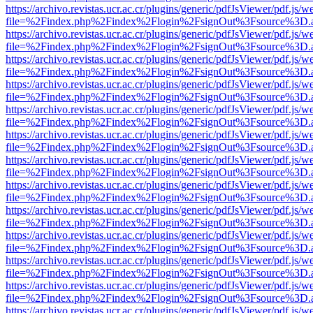
https://archivo.revistas.ucr.ac.cr/plugins/generic/pdfJsViewer/pdf.js/
file=%2Findex.php%2Findex%2Flogin%2FsignOut%3Fsource%3D.ame
https://archivo.revistas.ucr.ac.cr/plugins/generic/pdfJsViewer/pdf.js/
file=%2Findex.php%2Findex%2Flogin%2FsignOut%3Fsource%3D.ame
https://archivo.revistas.ucr.ac.cr/plugins/generic/pdfJsViewer/pdf.js/
file=%2Findex.php%2Findex%2Flogin%2FsignOut%3Fsource%3D.ame
https://archivo.revistas.ucr.ac.cr/plugins/generic/pdfJsViewer/pdf.js/
file=%2Findex.php%2Findex%2Flogin%2FsignOut%3Fsource%3D.ame
https://archivo.revistas.ucr.ac.cr/plugins/generic/pdfJsViewer/pdf.js/
file=%2Findex.php%2Findex%2Flogin%2FsignOut%3Fsource%3D.ame
https://archivo.revistas.ucr.ac.cr/plugins/generic/pdfJsViewer/pdf.js/
file=%2Findex.php%2Findex%2Flogin%2FsignOut%3Fsource%3D.ame
https://archivo.revistas.ucr.ac.cr/plugins/generic/pdfJsViewer/pdf.js/
file=%2Findex.php%2Findex%2Flogin%2FsignOut%3Fsource%3D.ame
https://archivo.revistas.ucr.ac.cr/plugins/generic/pdfJsViewer/pdf.js/
file=%2Findex.php%2Findex%2Flogin%2FsignOut%3Fsource%3D.ame
https://archivo.revistas.ucr.ac.cr/plugins/generic/pdfJsViewer/pdf.js/
file=%2Findex.php%2Findex%2Flogin%2FsignOut%3Fsource%3D.ame
https://archivo.revistas.ucr.ac.cr/plugins/generic/pdfJsViewer/pdf.js/
file=%2Findex.php%2Findex%2Flogin%2FsignOut%3Fsource%3D.ame
https://archivo.revistas.ucr.ac.cr/plugins/generic/pdfJsViewer/pdf.js/
file=%2Findex.php%2Findex%2Flogin%2FsignOut%3Fsource%3D.ame
https://archivo.revistas.ucr.ac.cr/plugins/generic/pdfJsViewer/pdf.js/
file=%2Findex.php%2Findex%2Flogin%2FsignOut%3Fsource%3D.ame
https://archivo.revistas.ucr.ac.cr/plugins/generic/pdfJsViewer/pdf.js/