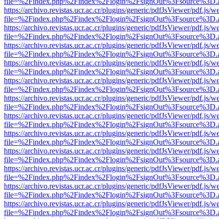
file=%2Findex.php%2Findex%2Flogin%2FsignOut%3Fsource%3D.ame
https://archivo.revistas.ucr.ac.cr/plugins/generic/pdfJsViewer/pdf.js/
file=%2Findex.php%2Findex%2Flogin%2FsignOut%3Fsource%3D.ame
https://archivo.revistas.ucr.ac.cr/plugins/generic/pdfJsViewer/pdf.js/
file=%2Findex.php%2Findex%2Flogin%2FsignOut%3Fsource%3D.ame
https://archivo.revistas.ucr.ac.cr/plugins/generic/pdfJsViewer/pdf.js/
file=%2Findex.php%2Findex%2Flogin%2FsignOut%3Fsource%3D.ame
https://archivo.revistas.ucr.ac.cr/plugins/generic/pdfJsViewer/pdf.js/
file=%2Findex.php%2Findex%2Flogin%2FsignOut%3Fsource%3D.ame
https://archivo.revistas.ucr.ac.cr/plugins/generic/pdfJsViewer/pdf.js/
file=%2Findex.php%2Findex%2Flogin%2FsignOut%3Fsource%3D.ame
https://archivo.revistas.ucr.ac.cr/plugins/generic/pdfJsViewer/pdf.js/
file=%2Findex.php%2Findex%2Flogin%2FsignOut%3Fsource%3D.ame
https://archivo.revistas.ucr.ac.cr/plugins/generic/pdfJsViewer/pdf.js/
file=%2Findex.php%2Findex%2Flogin%2FsignOut%3Fsource%3D.ame
https://archivo.revistas.ucr.ac.cr/plugins/generic/pdfJsViewer/pdf.js/
file=%2Findex.php%2Findex%2Flogin%2FsignOut%3Fsource%3D.ame
https://archivo.revistas.ucr.ac.cr/plugins/generic/pdfJsViewer/pdf.js/
file=%2Findex.php%2Findex%2Flogin%2FsignOut%3Fsource%3D.ame
https://archivo.revistas.ucr.ac.cr/plugins/generic/pdfJsViewer/pdf.js/
file=%2Findex.php%2Findex%2Flogin%2FsignOut%3Fsource%3D.ame
https://archivo.revistas.ucr.ac.cr/plugins/generic/pdfJsViewer/pdf.js/
file=%2Findex.php%2Findex%2Flogin%2FsignOut%3Fsource%3D.ame
https://archivo.revistas.ucr.ac.cr/plugins/generic/pdfJsViewer/pdf.js/
file=%2Findex.php%2Findex%2Flogin%2FsignOut%3Fsource%3D.ame