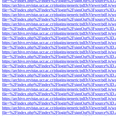
file=%2Findex.php%2Findex%2Flogin%2FsignOut%3Fsource%3D.ame
https://archivo.revistas.ucr.ac.cr/plugins/generic/pdfJsViewer/pdf.js/
file=%2Findex.php%2Findex%2Flogin%2FsignOut%3Fsource%3D.ame
https://archivo.revistas.ucr.ac.cr/plugins/generic/pdfJsViewer/pdf.js/
file=%2Findex.php%2Findex%2Flogin%2FsignOut%3Fsource%3D.ame
https://archivo.revistas.ucr.ac.cr/plugins/generic/pdfJsViewer/pdf.js/
file=%2Findex.php%2Findex%2Flogin%2FsignOut%3Fsource%3D.ame
https://archivo.revistas.ucr.ac.cr/plugins/generic/pdfJsViewer/pdf.js/
file=%2Findex.php%2Findex%2Flogin%2FsignOut%3Fsource%3D.ame
https://archivo.revistas.ucr.ac.cr/plugins/generic/pdfJsViewer/pdf.js/
file=%2Findex.php%2Findex%2Flogin%2FsignOut%3Fsource%3D.ame
https://archivo.revistas.ucr.ac.cr/plugins/generic/pdfJsViewer/pdf.js/
file=%2Findex.php%2Findex%2Flogin%2FsignOut%3Fsource%3D.ame
https://archivo.revistas.ucr.ac.cr/plugins/generic/pdfJsViewer/pdf.js/
file=%2Findex.php%2Findex%2Flogin%2FsignOut%3Fsource%3D.ame
https://archivo.revistas.ucr.ac.cr/plugins/generic/pdfJsViewer/pdf.js/
file=%2Findex.php%2Findex%2Flogin%2FsignOut%3Fsource%3D.ame
https://archivo.revistas.ucr.ac.cr/plugins/generic/pdfJsViewer/pdf.js/
file=%2Findex.php%2Findex%2Flogin%2FsignOut%3Fsource%3D.ame
https://archivo.revistas.ucr.ac.cr/plugins/generic/pdfJsViewer/pdf.js/
file=%2Findex.php%2Findex%2Flogin%2FsignOut%3Fsource%3D.ame
https://archivo.revistas.ucr.ac.cr/plugins/generic/pdfJsViewer/pdf.js/
file=%2Findex.php%2Findex%2Flogin%2FsignOut%3Fsource%3D.ame
https://archivo.revistas.ucr.ac.cr/plugins/generic/pdfJsViewer/pdf.js/
file=%2Findex.php%2Findex%2Flogin%2FsignOut%3Fsource%3D.ame