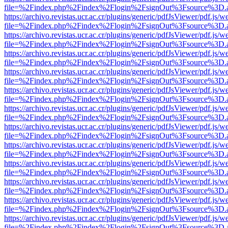
file=%2Findex.php%2Findex%2Flogin%2FsignOut%3Fsource%3D.ame
https://archivo.revistas.ucr.ac.cr/plugins/generic/pdfJsViewer/pdf.js/
file=%2Findex.php%2Findex%2Flogin%2FsignOut%3Fsource%3D.ame
https://archivo.revistas.ucr.ac.cr/plugins/generic/pdfJsViewer/pdf.js/
file=%2Findex.php%2Findex%2Flogin%2FsignOut%3Fsource%3D.ame
https://archivo.revistas.ucr.ac.cr/plugins/generic/pdfJsViewer/pdf.js/
file=%2Findex.php%2Findex%2Flogin%2FsignOut%3Fsource%3D.ame
https://archivo.revistas.ucr.ac.cr/plugins/generic/pdfJsViewer/pdf.js/
file=%2Findex.php%2Findex%2Flogin%2FsignOut%3Fsource%3D.ame
https://archivo.revistas.ucr.ac.cr/plugins/generic/pdfJsViewer/pdf.js/
file=%2Findex.php%2Findex%2Flogin%2FsignOut%3Fsource%3D.ame
https://archivo.revistas.ucr.ac.cr/plugins/generic/pdfJsViewer/pdf.js/
file=%2Findex.php%2Findex%2Flogin%2FsignOut%3Fsource%3D.ame
https://archivo.revistas.ucr.ac.cr/plugins/generic/pdfJsViewer/pdf.js/
file=%2Findex.php%2Findex%2Flogin%2FsignOut%3Fsource%3D.ame
https://archivo.revistas.ucr.ac.cr/plugins/generic/pdfJsViewer/pdf.js/
file=%2Findex.php%2Findex%2Flogin%2FsignOut%3Fsource%3D.ame
https://archivo.revistas.ucr.ac.cr/plugins/generic/pdfJsViewer/pdf.js/
file=%2Findex.php%2Findex%2Flogin%2FsignOut%3Fsource%3D.ame
https://archivo.revistas.ucr.ac.cr/plugins/generic/pdfJsViewer/pdf.js/
file=%2Findex.php%2Findex%2Flogin%2FsignOut%3Fsource%3D.ame
https://archivo.revistas.ucr.ac.cr/plugins/generic/pdfJsViewer/pdf.js/
file=%2Findex.php%2Findex%2Flogin%2FsignOut%3Fsource%3D.ame
https://archivo.revistas.ucr.ac.cr/plugins/generic/pdfJsViewer/pdf.js/
file=%2Findex.php%2Findex%2Flogin%2FsignOut%3Fsource%3D.ame