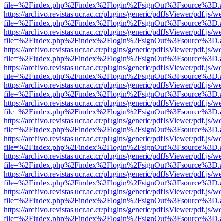
file=%2Findex.php%2Findex%2Flogin%2FsignOut%3Fsource%3D.ame
https://archivo.revistas.ucr.ac.cr/plugins/generic/pdfJsViewer/pdf.js/
file=%2Findex.php%2Findex%2Flogin%2FsignOut%3Fsource%3D.ame
https://archivo.revistas.ucr.ac.cr/plugins/generic/pdfJsViewer/pdf.js/
file=%2Findex.php%2Findex%2Flogin%2FsignOut%3Fsource%3D.ame
https://archivo.revistas.ucr.ac.cr/plugins/generic/pdfJsViewer/pdf.js/
file=%2Findex.php%2Findex%2Flogin%2FsignOut%3Fsource%3D.ame
https://archivo.revistas.ucr.ac.cr/plugins/generic/pdfJsViewer/pdf.js/
file=%2Findex.php%2Findex%2Flogin%2FsignOut%3Fsource%3D.ame
https://archivo.revistas.ucr.ac.cr/plugins/generic/pdfJsViewer/pdf.js/
file=%2Findex.php%2Findex%2Flogin%2FsignOut%3Fsource%3D.ame
https://archivo.revistas.ucr.ac.cr/plugins/generic/pdfJsViewer/pdf.js/
file=%2Findex.php%2Findex%2Flogin%2FsignOut%3Fsource%3D.ame
https://archivo.revistas.ucr.ac.cr/plugins/generic/pdfJsViewer/pdf.js/
file=%2Findex.php%2Findex%2Flogin%2FsignOut%3Fsource%3D.ame
https://archivo.revistas.ucr.ac.cr/plugins/generic/pdfJsViewer/pdf.js/
file=%2Findex.php%2Findex%2Flogin%2FsignOut%3Fsource%3D.ame
https://archivo.revistas.ucr.ac.cr/plugins/generic/pdfJsViewer/pdf.js/
file=%2Findex.php%2Findex%2Flogin%2FsignOut%3Fsource%3D.ame
https://archivo.revistas.ucr.ac.cr/plugins/generic/pdfJsViewer/pdf.js/
file=%2Findex.php%2Findex%2Flogin%2FsignOut%3Fsource%3D.ame
https://archivo.revistas.ucr.ac.cr/plugins/generic/pdfJsViewer/pdf.js/
file=%2Findex.php%2Findex%2Flogin%2FsignOut%3Fsource%3D.ame
https://archivo.revistas.ucr.ac.cr/plugins/generic/pdfJsViewer/pdf.js/
file=%2Findex.php%2Findex%2Flogin%2FsignOut%3Fsource%3D.ame