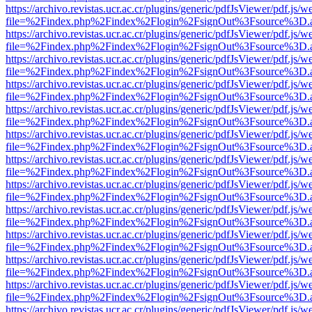
https://archivo.revistas.ucr.ac.cr/plugins/generic/pdfJsViewer/pdf.js/
file=%2Findex.php%2Findex%2Flogin%2FsignOut%3Fsource%3D.ame
https://archivo.revistas.ucr.ac.cr/plugins/generic/pdfJsViewer/pdf.js/
file=%2Findex.php%2Findex%2Flogin%2FsignOut%3Fsource%3D.ame
https://archivo.revistas.ucr.ac.cr/plugins/generic/pdfJsViewer/pdf.js/
file=%2Findex.php%2Findex%2Flogin%2FsignOut%3Fsource%3D.ame
https://archivo.revistas.ucr.ac.cr/plugins/generic/pdfJsViewer/pdf.js/
file=%2Findex.php%2Findex%2Flogin%2FsignOut%3Fsource%3D.ame
https://archivo.revistas.ucr.ac.cr/plugins/generic/pdfJsViewer/pdf.js/
file=%2Findex.php%2Findex%2Flogin%2FsignOut%3Fsource%3D.ame
https://archivo.revistas.ucr.ac.cr/plugins/generic/pdfJsViewer/pdf.js/
file=%2Findex.php%2Findex%2Flogin%2FsignOut%3Fsource%3D.ame
https://archivo.revistas.ucr.ac.cr/plugins/generic/pdfJsViewer/pdf.js/
file=%2Findex.php%2Findex%2Flogin%2FsignOut%3Fsource%3D.ame
https://archivo.revistas.ucr.ac.cr/plugins/generic/pdfJsViewer/pdf.js/
file=%2Findex.php%2Findex%2Flogin%2FsignOut%3Fsource%3D.ame
https://archivo.revistas.ucr.ac.cr/plugins/generic/pdfJsViewer/pdf.js/
file=%2Findex.php%2Findex%2Flogin%2FsignOut%3Fsource%3D.ame
https://archivo.revistas.ucr.ac.cr/plugins/generic/pdfJsViewer/pdf.js/
file=%2Findex.php%2Findex%2Flogin%2FsignOut%3Fsource%3D.ame
https://archivo.revistas.ucr.ac.cr/plugins/generic/pdfJsViewer/pdf.js/
file=%2Findex.php%2Findex%2Flogin%2FsignOut%3Fsource%3D.ame
https://archivo.revistas.ucr.ac.cr/plugins/generic/pdfJsViewer/pdf.js/
file=%2Findex.php%2Findex%2Flogin%2FsignOut%3Fsource%3D.ame
https://archivo.revistas.ucr.ac.cr/plugins/generic/pdfJsViewer/pdf.js/