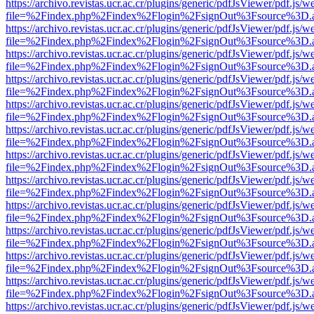
https://archivo.revistas.ucr.ac.cr/plugins/generic/pdfJsViewer/pdf.js/
file=%2Findex.php%2Findex%2Flogin%2FsignOut%3Fsource%3D.ame
https://archivo.revistas.ucr.ac.cr/plugins/generic/pdfJsViewer/pdf.js/
file=%2Findex.php%2Findex%2Flogin%2FsignOut%3Fsource%3D.ame
https://archivo.revistas.ucr.ac.cr/plugins/generic/pdfJsViewer/pdf.js/
file=%2Findex.php%2Findex%2Flogin%2FsignOut%3Fsource%3D.ame
https://archivo.revistas.ucr.ac.cr/plugins/generic/pdfJsViewer/pdf.js/
file=%2Findex.php%2Findex%2Flogin%2FsignOut%3Fsource%3D.ame
https://archivo.revistas.ucr.ac.cr/plugins/generic/pdfJsViewer/pdf.js/
file=%2Findex.php%2Findex%2Flogin%2FsignOut%3Fsource%3D.ame
https://archivo.revistas.ucr.ac.cr/plugins/generic/pdfJsViewer/pdf.js/
file=%2Findex.php%2Findex%2Flogin%2FsignOut%3Fsource%3D.ame
https://archivo.revistas.ucr.ac.cr/plugins/generic/pdfJsViewer/pdf.js/
file=%2Findex.php%2Findex%2Flogin%2FsignOut%3Fsource%3D.ame
https://archivo.revistas.ucr.ac.cr/plugins/generic/pdfJsViewer/pdf.js/
file=%2Findex.php%2Findex%2Flogin%2FsignOut%3Fsource%3D.ame
https://archivo.revistas.ucr.ac.cr/plugins/generic/pdfJsViewer/pdf.js/
file=%2Findex.php%2Findex%2Flogin%2FsignOut%3Fsource%3D.ame
https://archivo.revistas.ucr.ac.cr/plugins/generic/pdfJsViewer/pdf.js/
file=%2Findex.php%2Findex%2Flogin%2FsignOut%3Fsource%3D.ame
https://archivo.revistas.ucr.ac.cr/plugins/generic/pdfJsViewer/pdf.js/
file=%2Findex.php%2Findex%2Flogin%2FsignOut%3Fsource%3D.ame
https://archivo.revistas.ucr.ac.cr/plugins/generic/pdfJsViewer/pdf.js/
file=%2Findex.php%2Findex%2Flogin%2FsignOut%3Fsource%3D.ame
https://archivo.revistas.ucr.ac.cr/plugins/generic/pdfJsViewer/pdf.js/