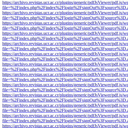
https://archivo.revistas.ucr.ac.cr/plugins/generic/pdfJsViewer/pdf.js/
file=%2Findex.php%2Findex%2Flogin%2FsignOut%3Fsource%3D.ame
https://archivo.revistas.ucr.ac.cr/plugins/generic/pdfJsViewer/pdf.js/
file=%2Findex.php%2Findex%2Flogin%2FsignOut%3Fsource%3D.ame
https://archivo.revistas.ucr.ac.cr/plugins/generic/pdfJsViewer/pdf.js/
file=%2Findex.php%2Findex%2Flogin%2FsignOut%3Fsource%3D.ame
https://archivo.revistas.ucr.ac.cr/plugins/generic/pdfJsViewer/pdf.js/
file=%2Findex.php%2Findex%2Flogin%2FsignOut%3Fsource%3D.ame
https://archivo.revistas.ucr.ac.cr/plugins/generic/pdfJsViewer/pdf.js/
file=%2Findex.php%2Findex%2Flogin%2FsignOut%3Fsource%3D.ame
https://archivo.revistas.ucr.ac.cr/plugins/generic/pdfJsViewer/pdf.js/
file=%2Findex.php%2Findex%2Flogin%2FsignOut%3Fsource%3D.ame
https://archivo.revistas.ucr.ac.cr/plugins/generic/pdfJsViewer/pdf.js/
file=%2Findex.php%2Findex%2Flogin%2FsignOut%3Fsource%3D.ame
https://archivo.revistas.ucr.ac.cr/plugins/generic/pdfJsViewer/pdf.js/
file=%2Findex.php%2Findex%2Flogin%2FsignOut%3Fsource%3D.ame
https://archivo.revistas.ucr.ac.cr/plugins/generic/pdfJsViewer/pdf.js/
file=%2Findex.php%2Findex%2Flogin%2FsignOut%3Fsource%3D.ame
https://archivo.revistas.ucr.ac.cr/plugins/generic/pdfJsViewer/pdf.js/
file=%2Findex.php%2Findex%2Flogin%2FsignOut%3Fsource%3D.ame
https://archivo.revistas.ucr.ac.cr/plugins/generic/pdfJsViewer/pdf.js/
file=%2Findex.php%2Findex%2Flogin%2FsignOut%3Fsource%3D.ame
https://archivo.revistas.ucr.ac.cr/plugins/generic/pdfJsViewer/pdf.js/
file=%2Findex.php%2Findex%2Flogin%2FsignOut%3Fsource%3D.ame
https://archivo.revistas.ucr.ac.cr/plugins/generic/pdfJsViewer/pdf.js/