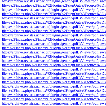
https://archivo.revistas.ucr.ac.cr/plugins/generic/pdfJsViewer/pdf.js/
file=%2Findex.php%2Findex%2Flogin%2FsignOut%3Fsource%3D.ame
https://archivo.revistas.ucr.ac.cr/plugins/generic/pdfJsViewer/pdf.js/
file=%2Findex.php%2Findex%2Flogin%2FsignOut%3Fsource%3D.ame
https://archivo.revistas.ucr.ac.cr/plugins/generic/pdfJsViewer/pdf.js/
file=%2Findex.php%2Findex%2Flogin%2FsignOut%3Fsource%3D.ame
https://archivo.revistas.ucr.ac.cr/plugins/generic/pdfJsViewer/pdf.js/
file=%2Findex.php%2Findex%2Flogin%2FsignOut%3Fsource%3D.ame
https://archivo.revistas.ucr.ac.cr/plugins/generic/pdfJsViewer/pdf.js/
file=%2Findex.php%2Findex%2Flogin%2FsignOut%3Fsource%3D.ame
https://archivo.revistas.ucr.ac.cr/plugins/generic/pdfJsViewer/pdf.js/
file=%2Findex.php%2Findex%2Flogin%2FsignOut%3Fsource%3D.ame
https://archivo.revistas.ucr.ac.cr/plugins/generic/pdfJsViewer/pdf.js/
file=%2Findex.php%2Findex%2Flogin%2FsignOut%3Fsource%3D.ame
https://archivo.revistas.ucr.ac.cr/plugins/generic/pdfJsViewer/pdf.js/
file=%2Findex.php%2Findex%2Flogin%2FsignOut%3Fsource%3D.ame
https://archivo.revistas.ucr.ac.cr/plugins/generic/pdfJsViewer/pdf.js/
file=%2Findex.php%2Findex%2Flogin%2FsignOut%3Fsource%3D.ame
https://archivo.revistas.ucr.ac.cr/plugins/generic/pdfJsViewer/pdf.js/
file=%2Findex.php%2Findex%2Flogin%2FsignOut%3Fsource%3D.ame
https://archivo.revistas.ucr.ac.cr/plugins/generic/pdfJsViewer/pdf.js/
file=%2Findex.php%2Findex%2Flogin%2FsignOut%3Fsource%3D.ame
https://archivo.revistas.ucr.ac.cr/plugins/generic/pdfJsViewer/pdf.js/
file=%2Findex.php%2Findex%2Flogin%2FsignOut%3Fsource%3D.ame
https://archivo.revistas.ucr.ac.cr/plugins/generic/pdfJsViewer/pdf.js/