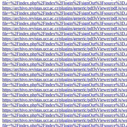
file=%2Findex.php%2Findex%2Flogin%2FsignOut%3Fsource%3D.ame
https://archivo.revistas.ucr.ac.cr/plugins/generic/pdfJsViewer/pdf.js/
file=%2Findex.php%2Findex%2Flogin%2FsignOut%3Fsource%3D.ame
https://archivo.revistas.ucr.ac.cr/plugins/generic/pdfJsViewer/pdf.js/
file=%2Findex.php%2Findex%2Flogin%2FsignOut%3Fsource%3D.ame
https://archivo.revistas.ucr.ac.cr/plugins/generic/pdfJsViewer/pdf.js/
file=%2Findex.php%2Findex%2Flogin%2FsignOut%3Fsource%3D.ame
https://archivo.revistas.ucr.ac.cr/plugins/generic/pdfJsViewer/pdf.js/
file=%2Findex.php%2Findex%2Flogin%2FsignOut%3Fsource%3D.ame
https://archivo.revistas.ucr.ac.cr/plugins/generic/pdfJsViewer/pdf.js/
file=%2Findex.php%2Findex%2Flogin%2FsignOut%3Fsource%3D.ame
https://archivo.revistas.ucr.ac.cr/plugins/generic/pdfJsViewer/pdf.js/
file=%2Findex.php%2Findex%2Flogin%2FsignOut%3Fsource%3D.ame
https://archivo.revistas.ucr.ac.cr/plugins/generic/pdfJsViewer/pdf.js/
file=%2Findex.php%2Findex%2Flogin%2FsignOut%3Fsource%3D.ame
https://archivo.revistas.ucr.ac.cr/plugins/generic/pdfJsViewer/pdf.js/
file=%2Findex.php%2Findex%2Flogin%2FsignOut%3Fsource%3D.ame
https://archivo.revistas.ucr.ac.cr/plugins/generic/pdfJsViewer/pdf.js/
file=%2Findex.php%2Findex%2Flogin%2FsignOut%3Fsource%3D.ame
https://archivo.revistas.ucr.ac.cr/plugins/generic/pdfJsViewer/pdf.js/
file=%2Findex.php%2Findex%2Flogin%2FsignOut%3Fsource%3D.ame
https://archivo.revistas.ucr.ac.cr/plugins/generic/pdfJsViewer/pdf.js/
file=%2Findex.php%2Findex%2Flogin%2FsignOut%3Fsource%3D.ame
https://archivo.revistas.ucr.ac.cr/plugins/generic/pdfJsViewer/pdf.js/
file=%2Findex.php%2Findex%2Flogin%2FsignOut%3Fsource%3D.ame