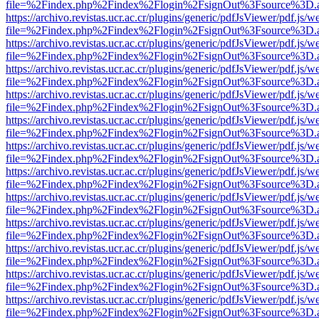
file=%2Findex.php%2Findex%2Flogin%2FsignOut%3Fsource%3D.ame
https://archivo.revistas.ucr.ac.cr/plugins/generic/pdfJsViewer/pdf.js/
file=%2Findex.php%2Findex%2Flogin%2FsignOut%3Fsource%3D.ame
https://archivo.revistas.ucr.ac.cr/plugins/generic/pdfJsViewer/pdf.js/
file=%2Findex.php%2Findex%2Flogin%2FsignOut%3Fsource%3D.ame
https://archivo.revistas.ucr.ac.cr/plugins/generic/pdfJsViewer/pdf.js/
file=%2Findex.php%2Findex%2Flogin%2FsignOut%3Fsource%3D.ame
https://archivo.revistas.ucr.ac.cr/plugins/generic/pdfJsViewer/pdf.js/
file=%2Findex.php%2Findex%2Flogin%2FsignOut%3Fsource%3D.ame
https://archivo.revistas.ucr.ac.cr/plugins/generic/pdfJsViewer/pdf.js/
file=%2Findex.php%2Findex%2Flogin%2FsignOut%3Fsource%3D.ame
https://archivo.revistas.ucr.ac.cr/plugins/generic/pdfJsViewer/pdf.js/
file=%2Findex.php%2Findex%2Flogin%2FsignOut%3Fsource%3D.ame
https://archivo.revistas.ucr.ac.cr/plugins/generic/pdfJsViewer/pdf.js/
file=%2Findex.php%2Findex%2Flogin%2FsignOut%3Fsource%3D.ame
https://archivo.revistas.ucr.ac.cr/plugins/generic/pdfJsViewer/pdf.js/
file=%2Findex.php%2Findex%2Flogin%2FsignOut%3Fsource%3D.ame
https://archivo.revistas.ucr.ac.cr/plugins/generic/pdfJsViewer/pdf.js/
file=%2Findex.php%2Findex%2Flogin%2FsignOut%3Fsource%3D.ame
https://archivo.revistas.ucr.ac.cr/plugins/generic/pdfJsViewer/pdf.js/
file=%2Findex.php%2Findex%2Flogin%2FsignOut%3Fsource%3D.ame
https://archivo.revistas.ucr.ac.cr/plugins/generic/pdfJsViewer/pdf.js/
file=%2Findex.php%2Findex%2Flogin%2FsignOut%3Fsource%3D.ame
https://archivo.revistas.ucr.ac.cr/plugins/generic/pdfJsViewer/pdf.js/
file=%2Findex.php%2Findex%2Flogin%2FsignOut%3Fsource%3D.ame