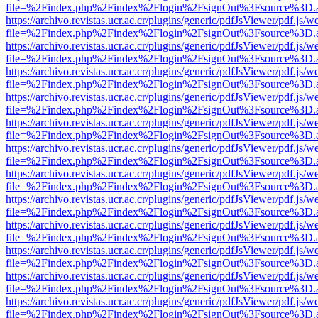
file=%2Findex.php%2Findex%2Flogin%2FsignOut%3Fsource%3D.ame
https://archivo.revistas.ucr.ac.cr/plugins/generic/pdfJsViewer/pdf.js/
file=%2Findex.php%2Findex%2Flogin%2FsignOut%3Fsource%3D.ame
https://archivo.revistas.ucr.ac.cr/plugins/generic/pdfJsViewer/pdf.js/
file=%2Findex.php%2Findex%2Flogin%2FsignOut%3Fsource%3D.ame
https://archivo.revistas.ucr.ac.cr/plugins/generic/pdfJsViewer/pdf.js/
file=%2Findex.php%2Findex%2Flogin%2FsignOut%3Fsource%3D.ame
https://archivo.revistas.ucr.ac.cr/plugins/generic/pdfJsViewer/pdf.js/
file=%2Findex.php%2Findex%2Flogin%2FsignOut%3Fsource%3D.ame
https://archivo.revistas.ucr.ac.cr/plugins/generic/pdfJsViewer/pdf.js/
file=%2Findex.php%2Findex%2Flogin%2FsignOut%3Fsource%3D.ame
https://archivo.revistas.ucr.ac.cr/plugins/generic/pdfJsViewer/pdf.js/
file=%2Findex.php%2Findex%2Flogin%2FsignOut%3Fsource%3D.ame
https://archivo.revistas.ucr.ac.cr/plugins/generic/pdfJsViewer/pdf.js/
file=%2Findex.php%2Findex%2Flogin%2FsignOut%3Fsource%3D.ame
https://archivo.revistas.ucr.ac.cr/plugins/generic/pdfJsViewer/pdf.js/
file=%2Findex.php%2Findex%2Flogin%2FsignOut%3Fsource%3D.ame
https://archivo.revistas.ucr.ac.cr/plugins/generic/pdfJsViewer/pdf.js/
file=%2Findex.php%2Findex%2Flogin%2FsignOut%3Fsource%3D.ame
https://archivo.revistas.ucr.ac.cr/plugins/generic/pdfJsViewer/pdf.js/
file=%2Findex.php%2Findex%2Flogin%2FsignOut%3Fsource%3D.ame
https://archivo.revistas.ucr.ac.cr/plugins/generic/pdfJsViewer/pdf.js/
file=%2Findex.php%2Findex%2Flogin%2FsignOut%3Fsource%3D.ame
https://archivo.revistas.ucr.ac.cr/plugins/generic/pdfJsViewer/pdf.js/
file=%2Findex.php%2Findex%2Flogin%2FsignOut%3Fsource%3D.ame