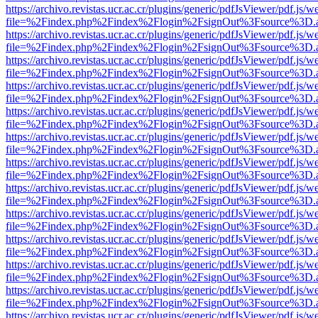
https://archivo.revistas.ucr.ac.cr/plugins/generic/pdfJsViewer/pdf.js/
file=%2Findex.php%2Findex%2Flogin%2FsignOut%3Fsource%3D.ame
https://archivo.revistas.ucr.ac.cr/plugins/generic/pdfJsViewer/pdf.js/
file=%2Findex.php%2Findex%2Flogin%2FsignOut%3Fsource%3D.ame
https://archivo.revistas.ucr.ac.cr/plugins/generic/pdfJsViewer/pdf.js/
file=%2Findex.php%2Findex%2Flogin%2FsignOut%3Fsource%3D.ame
https://archivo.revistas.ucr.ac.cr/plugins/generic/pdfJsViewer/pdf.js/
file=%2Findex.php%2Findex%2Flogin%2FsignOut%3Fsource%3D.ame
https://archivo.revistas.ucr.ac.cr/plugins/generic/pdfJsViewer/pdf.js/
file=%2Findex.php%2Findex%2Flogin%2FsignOut%3Fsource%3D.ame
https://archivo.revistas.ucr.ac.cr/plugins/generic/pdfJsViewer/pdf.js/
file=%2Findex.php%2Findex%2Flogin%2FsignOut%3Fsource%3D.ame
https://archivo.revistas.ucr.ac.cr/plugins/generic/pdfJsViewer/pdf.js/
file=%2Findex.php%2Findex%2Flogin%2FsignOut%3Fsource%3D.ame
https://archivo.revistas.ucr.ac.cr/plugins/generic/pdfJsViewer/pdf.js/
file=%2Findex.php%2Findex%2Flogin%2FsignOut%3Fsource%3D.ame
https://archivo.revistas.ucr.ac.cr/plugins/generic/pdfJsViewer/pdf.js/
file=%2Findex.php%2Findex%2Flogin%2FsignOut%3Fsource%3D.ame
https://archivo.revistas.ucr.ac.cr/plugins/generic/pdfJsViewer/pdf.js/
file=%2Findex.php%2Findex%2Flogin%2FsignOut%3Fsource%3D.ame
https://archivo.revistas.ucr.ac.cr/plugins/generic/pdfJsViewer/pdf.js/
file=%2Findex.php%2Findex%2Flogin%2FsignOut%3Fsource%3D.ame
https://archivo.revistas.ucr.ac.cr/plugins/generic/pdfJsViewer/pdf.js/
file=%2Findex.php%2Findex%2Flogin%2FsignOut%3Fsource%3D.ame
https://archivo.revistas.ucr.ac.cr/plugins/generic/pdfJsViewer/pdf.js/