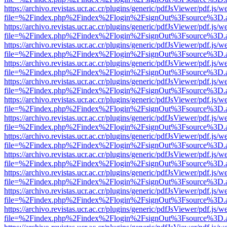
https://archivo.revistas.ucr.ac.cr/plugins/generic/pdfJsViewer/pdf.js/
file=%2Findex.php%2Findex%2Flogin%2FsignOut%3Fsource%3D.ame
https://archivo.revistas.ucr.ac.cr/plugins/generic/pdfJsViewer/pdf.js/
file=%2Findex.php%2Findex%2Flogin%2FsignOut%3Fsource%3D.ame
https://archivo.revistas.ucr.ac.cr/plugins/generic/pdfJsViewer/pdf.js/
file=%2Findex.php%2Findex%2Flogin%2FsignOut%3Fsource%3D.ame
https://archivo.revistas.ucr.ac.cr/plugins/generic/pdfJsViewer/pdf.js/
file=%2Findex.php%2Findex%2Flogin%2FsignOut%3Fsource%3D.ame
https://archivo.revistas.ucr.ac.cr/plugins/generic/pdfJsViewer/pdf.js/
file=%2Findex.php%2Findex%2Flogin%2FsignOut%3Fsource%3D.ame
https://archivo.revistas.ucr.ac.cr/plugins/generic/pdfJsViewer/pdf.js/
file=%2Findex.php%2Findex%2Flogin%2FsignOut%3Fsource%3D.ame
https://archivo.revistas.ucr.ac.cr/plugins/generic/pdfJsViewer/pdf.js/
file=%2Findex.php%2Findex%2Flogin%2FsignOut%3Fsource%3D.ame
https://archivo.revistas.ucr.ac.cr/plugins/generic/pdfJsViewer/pdf.js/
file=%2Findex.php%2Findex%2Flogin%2FsignOut%3Fsource%3D.ame
https://archivo.revistas.ucr.ac.cr/plugins/generic/pdfJsViewer/pdf.js/
file=%2Findex.php%2Findex%2Flogin%2FsignOut%3Fsource%3D.ame
https://archivo.revistas.ucr.ac.cr/plugins/generic/pdfJsViewer/pdf.js/
file=%2Findex.php%2Findex%2Flogin%2FsignOut%3Fsource%3D.ame
https://archivo.revistas.ucr.ac.cr/plugins/generic/pdfJsViewer/pdf.js/
file=%2Findex.php%2Findex%2Flogin%2FsignOut%3Fsource%3D.ame
https://archivo.revistas.ucr.ac.cr/plugins/generic/pdfJsViewer/pdf.js/
file=%2Findex.php%2Findex%2Flogin%2FsignOut%3Fsource%3D.ame