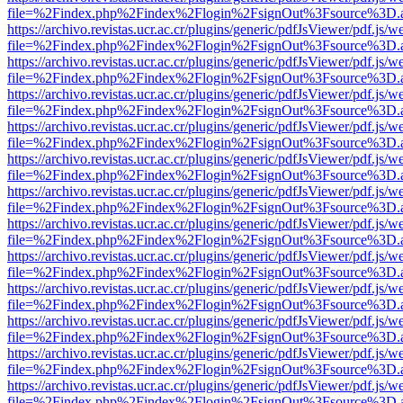
file=%2Findex.php%2Findex%2Flogin%2FsignOut%3Fsource%3D.ame
https://archivo.revistas.ucr.ac.cr/plugins/generic/pdfJsViewer/pdf.js/
file=%2Findex.php%2Findex%2Flogin%2FsignOut%3Fsource%3D.ame
https://archivo.revistas.ucr.ac.cr/plugins/generic/pdfJsViewer/pdf.js/
file=%2Findex.php%2Findex%2Flogin%2FsignOut%3Fsource%3D.ame
https://archivo.revistas.ucr.ac.cr/plugins/generic/pdfJsViewer/pdf.js/
file=%2Findex.php%2Findex%2Flogin%2FsignOut%3Fsource%3D.ame
https://archivo.revistas.ucr.ac.cr/plugins/generic/pdfJsViewer/pdf.js/
file=%2Findex.php%2Findex%2Flogin%2FsignOut%3Fsource%3D.ame
https://archivo.revistas.ucr.ac.cr/plugins/generic/pdfJsViewer/pdf.js/
file=%2Findex.php%2Findex%2Flogin%2FsignOut%3Fsource%3D.ame
https://archivo.revistas.ucr.ac.cr/plugins/generic/pdfJsViewer/pdf.js/
file=%2Findex.php%2Findex%2Flogin%2FsignOut%3Fsource%3D.ame
https://archivo.revistas.ucr.ac.cr/plugins/generic/pdfJsViewer/pdf.js/
file=%2Findex.php%2Findex%2Flogin%2FsignOut%3Fsource%3D.ame
https://archivo.revistas.ucr.ac.cr/plugins/generic/pdfJsViewer/pdf.js/
file=%2Findex.php%2Findex%2Flogin%2FsignOut%3Fsource%3D.ame
https://archivo.revistas.ucr.ac.cr/plugins/generic/pdfJsViewer/pdf.js/
file=%2Findex.php%2Findex%2Flogin%2FsignOut%3Fsource%3D.ame
https://archivo.revistas.ucr.ac.cr/plugins/generic/pdfJsViewer/pdf.js/
file=%2Findex.php%2Findex%2Flogin%2FsignOut%3Fsource%3D.ame
https://archivo.revistas.ucr.ac.cr/plugins/generic/pdfJsViewer/pdf.js/
file=%2Findex.php%2Findex%2Flogin%2FsignOut%3Fsource%3D.ame
https://archivo.revistas.ucr.ac.cr/plugins/generic/pdfJsViewer/pdf.js/
file=%2Findex.php%2Findex%2Flogin%2FsignOut%3Fsource%3D.ame