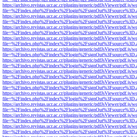
https://archivo.revistas.ucr.ac.cr/plugins/generic/pdfJsViewer/pdf.js/
file=%2Findex.php%2Findex%2Flogin%2FsignOut%3Fsource%3D.ame
https://archivo.revistas.ucr.ac.cr/plugins/generic/pdfJsViewer/pdf.js/
file=%2Findex.php%2Findex%2Flogin%2FsignOut%3Fsource%3D.ame
https://archivo.revistas.ucr.ac.cr/plugins/generic/pdfJsViewer/pdf.js/
file=%2Findex.php%2Findex%2Flogin%2FsignOut%3Fsource%3D.ame
https://archivo.revistas.ucr.ac.cr/plugins/generic/pdfJsViewer/pdf.js/
file=%2Findex.php%2Findex%2Flogin%2FsignOut%3Fsource%3D.ame
https://archivo.revistas.ucr.ac.cr/plugins/generic/pdfJsViewer/pdf.js/
file=%2Findex.php%2Findex%2Flogin%2FsignOut%3Fsource%3D.ame
https://archivo.revistas.ucr.ac.cr/plugins/generic/pdfJsViewer/pdf.js/
file=%2Findex.php%2Findex%2Flogin%2FsignOut%3Fsource%3D.ame
https://archivo.revistas.ucr.ac.cr/plugins/generic/pdfJsViewer/pdf.js/
file=%2Findex.php%2Findex%2Flogin%2FsignOut%3Fsource%3D.ame
https://archivo.revistas.ucr.ac.cr/plugins/generic/pdfJsViewer/pdf.js/
file=%2Findex.php%2Findex%2Flogin%2FsignOut%3Fsource%3D.ame
https://archivo.revistas.ucr.ac.cr/plugins/generic/pdfJsViewer/pdf.js/
file=%2Findex.php%2Findex%2Flogin%2FsignOut%3Fsource%3D.ame
https://archivo.revistas.ucr.ac.cr/plugins/generic/pdfJsViewer/pdf.js/
file=%2Findex.php%2Findex%2Flogin%2FsignOut%3Fsource%3D.ame
https://archivo.revistas.ucr.ac.cr/plugins/generic/pdfJsViewer/pdf.js/
file=%2Findex.php%2Findex%2Flogin%2FsignOut%3Fsource%3D.ame
https://archivo.revistas.ucr.ac.cr/plugins/generic/pdfJsViewer/pdf.js/
file=%2Findex.php%2Findex%2Flogin%2FsignOut%3Fsource%3D.ame