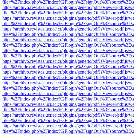
file=%2Findex.php%2Findex%2Flogin%2FsignOut%3Fsource%3D.ame
https://archivo.revistas.ucr.ac.cr/plugins/generic/pdfJsViewer/pdf.js/
file=%2Findex.php%2Findex%2Flogin%2FsignOut%3Fsource%3D.ame
https://archivo.revistas.ucr.ac.cr/plugins/generic/pdfJsViewer/pdf.js/
file=%2Findex.php%2Findex%2Flogin%2FsignOut%3Fsource%3D.ame
https://archivo.revistas.ucr.ac.cr/plugins/generic/pdfJsViewer/pdf.js/
file=%2Findex.php%2Findex%2Flogin%2FsignOut%3Fsource%3D.ame
https://archivo.revistas.ucr.ac.cr/plugins/generic/pdfJsViewer/pdf.js/
file=%2Findex.php%2Findex%2Flogin%2FsignOut%3Fsource%3D.ame
https://archivo.revistas.ucr.ac.cr/plugins/generic/pdfJsViewer/pdf.js/
file=%2Findex.php%2Findex%2Flogin%2FsignOut%3Fsource%3D.ame
https://archivo.revistas.ucr.ac.cr/plugins/generic/pdfJsViewer/pdf.js/
file=%2Findex.php%2Findex%2Flogin%2FsignOut%3Fsource%3D.ame
https://archivo.revistas.ucr.ac.cr/plugins/generic/pdfJsViewer/pdf.js/
file=%2Findex.php%2Findex%2Flogin%2FsignOut%3Fsource%3D.ame
https://archivo.revistas.ucr.ac.cr/plugins/generic/pdfJsViewer/pdf.js/
file=%2Findex.php%2Findex%2Flogin%2FsignOut%3Fsource%3D.ame
https://archivo.revistas.ucr.ac.cr/plugins/generic/pdfJsViewer/pdf.js/
file=%2Findex.php%2Findex%2Flogin%2FsignOut%3Fsource%3D.ame
https://archivo.revistas.ucr.ac.cr/plugins/generic/pdfJsViewer/pdf.js/
file=%2Findex.php%2Findex%2Flogin%2FsignOut%3Fsource%3D.ame
https://archivo.revistas.ucr.ac.cr/plugins/generic/pdfJsViewer/pdf.js/
file=%2Findex.php%2Findex%2Flogin%2FsignOut%3Fsource%3D.ame
https://archivo.revistas.ucr.ac.cr/plugins/generic/pdfJsViewer/pdf.js/
file=%2Findex.php%2Findex%2Flogin%2FsignOut%3Fsource%3D.ame