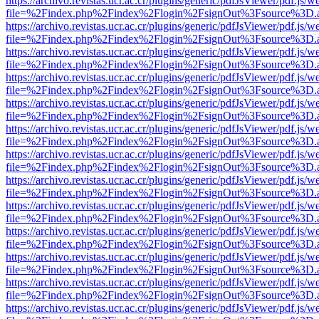
https://archivo.revistas.ucr.ac.cr/plugins/generic/pdfJsViewer/pdf.js/
file=%2Findex.php%2Findex%2Flogin%2FsignOut%3Fsource%3D.ame
https://archivo.revistas.ucr.ac.cr/plugins/generic/pdfJsViewer/pdf.js/
file=%2Findex.php%2Findex%2Flogin%2FsignOut%3Fsource%3D.ame
https://archivo.revistas.ucr.ac.cr/plugins/generic/pdfJsViewer/pdf.js/
file=%2Findex.php%2Findex%2Flogin%2FsignOut%3Fsource%3D.ame
https://archivo.revistas.ucr.ac.cr/plugins/generic/pdfJsViewer/pdf.js/
file=%2Findex.php%2Findex%2Flogin%2FsignOut%3Fsource%3D.ame
https://archivo.revistas.ucr.ac.cr/plugins/generic/pdfJsViewer/pdf.js/
file=%2Findex.php%2Findex%2Flogin%2FsignOut%3Fsource%3D.ame
https://archivo.revistas.ucr.ac.cr/plugins/generic/pdfJsViewer/pdf.js/
file=%2Findex.php%2Findex%2Flogin%2FsignOut%3Fsource%3D.ame
https://archivo.revistas.ucr.ac.cr/plugins/generic/pdfJsViewer/pdf.js/
file=%2Findex.php%2Findex%2Flogin%2FsignOut%3Fsource%3D.ame
https://archivo.revistas.ucr.ac.cr/plugins/generic/pdfJsViewer/pdf.js/
file=%2Findex.php%2Findex%2Flogin%2FsignOut%3Fsource%3D.ame
https://archivo.revistas.ucr.ac.cr/plugins/generic/pdfJsViewer/pdf.js/
file=%2Findex.php%2Findex%2Flogin%2FsignOut%3Fsource%3D.ame
https://archivo.revistas.ucr.ac.cr/plugins/generic/pdfJsViewer/pdf.js/
file=%2Findex.php%2Findex%2Flogin%2FsignOut%3Fsource%3D.ame
https://archivo.revistas.ucr.ac.cr/plugins/generic/pdfJsViewer/pdf.js/
file=%2Findex.php%2Findex%2Flogin%2FsignOut%3Fsource%3D.ame
https://archivo.revistas.ucr.ac.cr/plugins/generic/pdfJsViewer/pdf.js/
file=%2Findex.php%2Findex%2Flogin%2FsignOut%3Fsource%3D.ame
https://archivo.revistas.ucr.ac.cr/plugins/generic/pdfJsViewer/pdf.js/