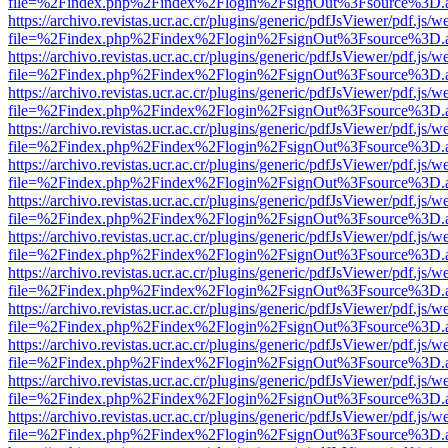
file=%2Findex.php%2Findex%2Flogin%2FsignOut%3Fsource%3D.ame
https://archivo.revistas.ucr.ac.cr/plugins/generic/pdfJsViewer/pdf.js/
file=%2Findex.php%2Findex%2Flogin%2FsignOut%3Fsource%3D.ame
https://archivo.revistas.ucr.ac.cr/plugins/generic/pdfJsViewer/pdf.js/
file=%2Findex.php%2Findex%2Flogin%2FsignOut%3Fsource%3D.ame
https://archivo.revistas.ucr.ac.cr/plugins/generic/pdfJsViewer/pdf.js/
file=%2Findex.php%2Findex%2Flogin%2FsignOut%3Fsource%3D.ame
https://archivo.revistas.ucr.ac.cr/plugins/generic/pdfJsViewer/pdf.js/
file=%2Findex.php%2Findex%2Flogin%2FsignOut%3Fsource%3D.ame
https://archivo.revistas.ucr.ac.cr/plugins/generic/pdfJsViewer/pdf.js/
file=%2Findex.php%2Findex%2Flogin%2FsignOut%3Fsource%3D.ame
https://archivo.revistas.ucr.ac.cr/plugins/generic/pdfJsViewer/pdf.js/
file=%2Findex.php%2Findex%2Flogin%2FsignOut%3Fsource%3D.ame
https://archivo.revistas.ucr.ac.cr/plugins/generic/pdfJsViewer/pdf.js/
file=%2Findex.php%2Findex%2Flogin%2FsignOut%3Fsource%3D.ame
https://archivo.revistas.ucr.ac.cr/plugins/generic/pdfJsViewer/pdf.js/
file=%2Findex.php%2Findex%2Flogin%2FsignOut%3Fsource%3D.ame
https://archivo.revistas.ucr.ac.cr/plugins/generic/pdfJsViewer/pdf.js/
file=%2Findex.php%2Findex%2Flogin%2FsignOut%3Fsource%3D.ame
https://archivo.revistas.ucr.ac.cr/plugins/generic/pdfJsViewer/pdf.js/
file=%2Findex.php%2Findex%2Flogin%2FsignOut%3Fsource%3D.ame
https://archivo.revistas.ucr.ac.cr/plugins/generic/pdfJsViewer/pdf.js/
file=%2Findex.php%2Findex%2Flogin%2FsignOut%3Fsource%3D.ame
https://archivo.revistas.ucr.ac.cr/plugins/generic/pdfJsViewer/pdf.js/
file=%2Findex.php%2Findex%2Flogin%2FsignOut%3Fsource%3D.ame