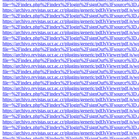
file=%2Findex.php%2Findex%2Flogin%2FsignOut%3Fsource%3D.ame
https://archivo.revistas.ucr.ac.cr/plugins/generic/pdfJsViewer/pdf.js/
file=%2Findex.php%2Findex%2Flogin%2FsignOut%3Fsource%3D.ame
https://archivo.revistas.ucr.ac.cr/plugins/generic/pdfJsViewer/pdf.js/
file=%2Findex.php%2Findex%2Flogin%2FsignOut%3Fsource%3D.ame
https://archivo.revistas.ucr.ac.cr/plugins/generic/pdfJsViewer/pdf.js/
file=%2Findex.php%2Findex%2Flogin%2FsignOut%3Fsource%3D.ame
https://archivo.revistas.ucr.ac.cr/plugins/generic/pdfJsViewer/pdf.js/
file=%2Findex.php%2Findex%2Flogin%2FsignOut%3Fsource%3D.ame
https://archivo.revistas.ucr.ac.cr/plugins/generic/pdfJsViewer/pdf.js/
file=%2Findex.php%2Findex%2Flogin%2FsignOut%3Fsource%3D.ame
https://archivo.revistas.ucr.ac.cr/plugins/generic/pdfJsViewer/pdf.js/
file=%2Findex.php%2Findex%2Flogin%2FsignOut%3Fsource%3D.ame
https://archivo.revistas.ucr.ac.cr/plugins/generic/pdfJsViewer/pdf.js/
file=%2Findex.php%2Findex%2Flogin%2FsignOut%3Fsource%3D.ame
https://archivo.revistas.ucr.ac.cr/plugins/generic/pdfJsViewer/pdf.js/
file=%2Findex.php%2Findex%2Flogin%2FsignOut%3Fsource%3D.ame
https://archivo.revistas.ucr.ac.cr/plugins/generic/pdfJsViewer/pdf.js/
file=%2Findex.php%2Findex%2Flogin%2FsignOut%3Fsource%3D.ame
https://archivo.revistas.ucr.ac.cr/plugins/generic/pdfJsViewer/pdf.js/
file=%2Findex.php%2Findex%2Flogin%2FsignOut%3Fsource%3D.ame
https://archivo.revistas.ucr.ac.cr/plugins/generic/pdfJsViewer/pdf.js/
file=%2Findex.php%2Findex%2Flogin%2FsignOut%3Fsource%3D.ame
https://archivo.revistas.ucr.ac.cr/plugins/generic/pdfJsViewer/pdf.js/
file=%2Findex.php%2Findex%2Flogin%2FsignOut%3Fsource%3D.ame