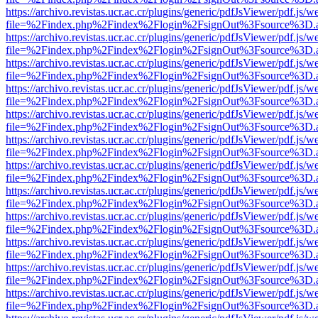
https://archivo.revistas.ucr.ac.cr/plugins/generic/pdfJsViewer/pdf.js/
file=%2Findex.php%2Findex%2Flogin%2FsignOut%3Fsource%3D.ame
https://archivo.revistas.ucr.ac.cr/plugins/generic/pdfJsViewer/pdf.js/
file=%2Findex.php%2Findex%2Flogin%2FsignOut%3Fsource%3D.ame
https://archivo.revistas.ucr.ac.cr/plugins/generic/pdfJsViewer/pdf.js/
file=%2Findex.php%2Findex%2Flogin%2FsignOut%3Fsource%3D.ame
https://archivo.revistas.ucr.ac.cr/plugins/generic/pdfJsViewer/pdf.js/
file=%2Findex.php%2Findex%2Flogin%2FsignOut%3Fsource%3D.ame
https://archivo.revistas.ucr.ac.cr/plugins/generic/pdfJsViewer/pdf.js/
file=%2Findex.php%2Findex%2Flogin%2FsignOut%3Fsource%3D.ame
https://archivo.revistas.ucr.ac.cr/plugins/generic/pdfJsViewer/pdf.js/
file=%2Findex.php%2Findex%2Flogin%2FsignOut%3Fsource%3D.ame
https://archivo.revistas.ucr.ac.cr/plugins/generic/pdfJsViewer/pdf.js/
file=%2Findex.php%2Findex%2Flogin%2FsignOut%3Fsource%3D.ame
https://archivo.revistas.ucr.ac.cr/plugins/generic/pdfJsViewer/pdf.js/
file=%2Findex.php%2Findex%2Flogin%2FsignOut%3Fsource%3D.ame
https://archivo.revistas.ucr.ac.cr/plugins/generic/pdfJsViewer/pdf.js/
file=%2Findex.php%2Findex%2Flogin%2FsignOut%3Fsource%3D.ame
https://archivo.revistas.ucr.ac.cr/plugins/generic/pdfJsViewer/pdf.js/
file=%2Findex.php%2Findex%2Flogin%2FsignOut%3Fsource%3D.ame
https://archivo.revistas.ucr.ac.cr/plugins/generic/pdfJsViewer/pdf.js/
file=%2Findex.php%2Findex%2Flogin%2FsignOut%3Fsource%3D.ame
https://archivo.revistas.ucr.ac.cr/plugins/generic/pdfJsViewer/pdf.js/
file=%2Findex.php%2Findex%2Flogin%2FsignOut%3Fsource%3D.ame