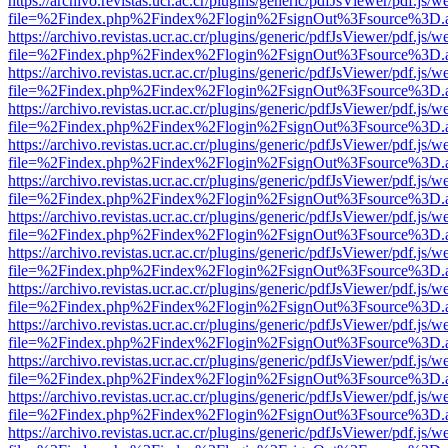
https://archivo.revistas.ucr.ac.cr/plugins/generic/pdfJsViewer/pdf.js/
file=%2Findex.php%2Findex%2Flogin%2FsignOut%3Fsource%3D.ame
https://archivo.revistas.ucr.ac.cr/plugins/generic/pdfJsViewer/pdf.js/
file=%2Findex.php%2Findex%2Flogin%2FsignOut%3Fsource%3D.ame
https://archivo.revistas.ucr.ac.cr/plugins/generic/pdfJsViewer/pdf.js/
file=%2Findex.php%2Findex%2Flogin%2FsignOut%3Fsource%3D.ame
https://archivo.revistas.ucr.ac.cr/plugins/generic/pdfJsViewer/pdf.js/
file=%2Findex.php%2Findex%2Flogin%2FsignOut%3Fsource%3D.ame
https://archivo.revistas.ucr.ac.cr/plugins/generic/pdfJsViewer/pdf.js/
file=%2Findex.php%2Findex%2Flogin%2FsignOut%3Fsource%3D.ame
https://archivo.revistas.ucr.ac.cr/plugins/generic/pdfJsViewer/pdf.js/
file=%2Findex.php%2Findex%2Flogin%2FsignOut%3Fsource%3D.ame
https://archivo.revistas.ucr.ac.cr/plugins/generic/pdfJsViewer/pdf.js/
file=%2Findex.php%2Findex%2Flogin%2FsignOut%3Fsource%3D.ame
https://archivo.revistas.ucr.ac.cr/plugins/generic/pdfJsViewer/pdf.js/
file=%2Findex.php%2Findex%2Flogin%2FsignOut%3Fsource%3D.ame
https://archivo.revistas.ucr.ac.cr/plugins/generic/pdfJsViewer/pdf.js/
file=%2Findex.php%2Findex%2Flogin%2FsignOut%3Fsource%3D.ame
https://archivo.revistas.ucr.ac.cr/plugins/generic/pdfJsViewer/pdf.js/
file=%2Findex.php%2Findex%2Flogin%2FsignOut%3Fsource%3D.ame
https://archivo.revistas.ucr.ac.cr/plugins/generic/pdfJsViewer/pdf.js/
file=%2Findex.php%2Findex%2Flogin%2FsignOut%3Fsource%3D.ame
https://archivo.revistas.ucr.ac.cr/plugins/generic/pdfJsViewer/pdf.js/
file=%2Findex.php%2Findex%2Flogin%2FsignOut%3Fsource%3D.ame
https://archivo.revistas.ucr.ac.cr/plugins/generic/pdfJsViewer/pdf.js/