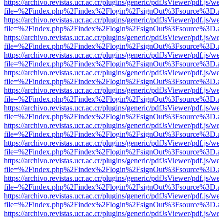
https://archivo.revistas.ucr.ac.cr/plugins/generic/pdfJsViewer/pdf.js/
file=%2Findex.php%2Findex%2Flogin%2FsignOut%3Fsource%3D.ame
https://archivo.revistas.ucr.ac.cr/plugins/generic/pdfJsViewer/pdf.js/
file=%2Findex.php%2Findex%2Flogin%2FsignOut%3Fsource%3D.ame
https://archivo.revistas.ucr.ac.cr/plugins/generic/pdfJsViewer/pdf.js/
file=%2Findex.php%2Findex%2Flogin%2FsignOut%3Fsource%3D.ame
https://archivo.revistas.ucr.ac.cr/plugins/generic/pdfJsViewer/pdf.js/
file=%2Findex.php%2Findex%2Flogin%2FsignOut%3Fsource%3D.ame
https://archivo.revistas.ucr.ac.cr/plugins/generic/pdfJsViewer/pdf.js/
file=%2Findex.php%2Findex%2Flogin%2FsignOut%3Fsource%3D.ame
https://archivo.revistas.ucr.ac.cr/plugins/generic/pdfJsViewer/pdf.js/
file=%2Findex.php%2Findex%2Flogin%2FsignOut%3Fsource%3D.ame
https://archivo.revistas.ucr.ac.cr/plugins/generic/pdfJsViewer/pdf.js/
file=%2Findex.php%2Findex%2Flogin%2FsignOut%3Fsource%3D.ame
https://archivo.revistas.ucr.ac.cr/plugins/generic/pdfJsViewer/pdf.js/
file=%2Findex.php%2Findex%2Flogin%2FsignOut%3Fsource%3D.ame
https://archivo.revistas.ucr.ac.cr/plugins/generic/pdfJsViewer/pdf.js/
file=%2Findex.php%2Findex%2Flogin%2FsignOut%3Fsource%3D.ame
https://archivo.revistas.ucr.ac.cr/plugins/generic/pdfJsViewer/pdf.js/
file=%2Findex.php%2Findex%2Flogin%2FsignOut%3Fsource%3D.ame
https://archivo.revistas.ucr.ac.cr/plugins/generic/pdfJsViewer/pdf.js/
file=%2Findex.php%2Findex%2Flogin%2FsignOut%3Fsource%3D.ame
https://archivo.revistas.ucr.ac.cr/plugins/generic/pdfJsViewer/pdf.js/
file=%2Findex.php%2Findex%2Flogin%2FsignOut%3Fsource%3D.ame
https://archivo.revistas.ucr.ac.cr/plugins/generic/pdfJsViewer/pdf.js/