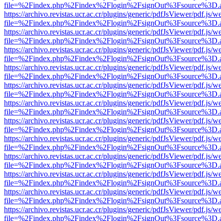
file=%2Findex.php%2Findex%2Flogin%2FsignOut%3Fsource%3D.ame
https://archivo.revistas.ucr.ac.cr/plugins/generic/pdfJsViewer/pdf.js/
file=%2Findex.php%2Findex%2Flogin%2FsignOut%3Fsource%3D.ame
https://archivo.revistas.ucr.ac.cr/plugins/generic/pdfJsViewer/pdf.js/
file=%2Findex.php%2Findex%2Flogin%2FsignOut%3Fsource%3D.ame
https://archivo.revistas.ucr.ac.cr/plugins/generic/pdfJsViewer/pdf.js/
file=%2Findex.php%2Findex%2Flogin%2FsignOut%3Fsource%3D.ame
https://archivo.revistas.ucr.ac.cr/plugins/generic/pdfJsViewer/pdf.js/
file=%2Findex.php%2Findex%2Flogin%2FsignOut%3Fsource%3D.ame
https://archivo.revistas.ucr.ac.cr/plugins/generic/pdfJsViewer/pdf.js/
file=%2Findex.php%2Findex%2Flogin%2FsignOut%3Fsource%3D.ame
https://archivo.revistas.ucr.ac.cr/plugins/generic/pdfJsViewer/pdf.js/
file=%2Findex.php%2Findex%2Flogin%2FsignOut%3Fsource%3D.ame
https://archivo.revistas.ucr.ac.cr/plugins/generic/pdfJsViewer/pdf.js/
file=%2Findex.php%2Findex%2Flogin%2FsignOut%3Fsource%3D.ame
https://archivo.revistas.ucr.ac.cr/plugins/generic/pdfJsViewer/pdf.js/
file=%2Findex.php%2Findex%2Flogin%2FsignOut%3Fsource%3D.ame
https://archivo.revistas.ucr.ac.cr/plugins/generic/pdfJsViewer/pdf.js/
file=%2Findex.php%2Findex%2Flogin%2FsignOut%3Fsource%3D.ame
https://archivo.revistas.ucr.ac.cr/plugins/generic/pdfJsViewer/pdf.js/
file=%2Findex.php%2Findex%2Flogin%2FsignOut%3Fsource%3D.ame
https://archivo.revistas.ucr.ac.cr/plugins/generic/pdfJsViewer/pdf.js/
file=%2Findex.php%2Findex%2Flogin%2FsignOut%3Fsource%3D.ame
https://archivo.revistas.ucr.ac.cr/plugins/generic/pdfJsViewer/pdf.js/
file=%2Findex.php%2Findex%2Flogin%2FsignOut%3Fsource%3D.ame