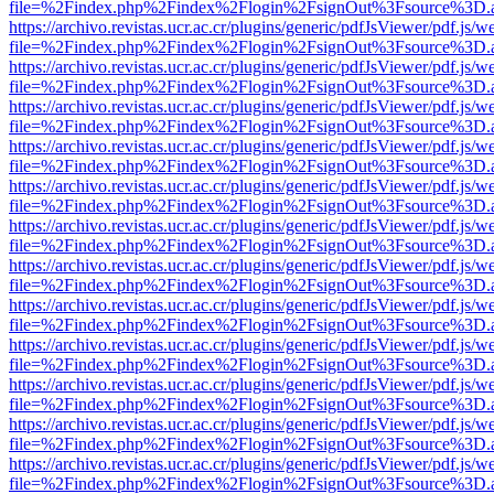
file=%2Findex.php%2Findex%2Flogin%2FsignOut%3Fsource%3D.ame
https://archivo.revistas.ucr.ac.cr/plugins/generic/pdfJsViewer/pdf.js/
file=%2Findex.php%2Findex%2Flogin%2FsignOut%3Fsource%3D.ame
https://archivo.revistas.ucr.ac.cr/plugins/generic/pdfJsViewer/pdf.js/
file=%2Findex.php%2Findex%2Flogin%2FsignOut%3Fsource%3D.ame
https://archivo.revistas.ucr.ac.cr/plugins/generic/pdfJsViewer/pdf.js/
file=%2Findex.php%2Findex%2Flogin%2FsignOut%3Fsource%3D.ame
https://archivo.revistas.ucr.ac.cr/plugins/generic/pdfJsViewer/pdf.js/
file=%2Findex.php%2Findex%2Flogin%2FsignOut%3Fsource%3D.ame
https://archivo.revistas.ucr.ac.cr/plugins/generic/pdfJsViewer/pdf.js/
file=%2Findex.php%2Findex%2Flogin%2FsignOut%3Fsource%3D.ame
https://archivo.revistas.ucr.ac.cr/plugins/generic/pdfJsViewer/pdf.js/
file=%2Findex.php%2Findex%2Flogin%2FsignOut%3Fsource%3D.ame
https://archivo.revistas.ucr.ac.cr/plugins/generic/pdfJsViewer/pdf.js/
file=%2Findex.php%2Findex%2Flogin%2FsignOut%3Fsource%3D.ame
https://archivo.revistas.ucr.ac.cr/plugins/generic/pdfJsViewer/pdf.js/
file=%2Findex.php%2Findex%2Flogin%2FsignOut%3Fsource%3D.ame
https://archivo.revistas.ucr.ac.cr/plugins/generic/pdfJsViewer/pdf.js/
file=%2Findex.php%2Findex%2Flogin%2FsignOut%3Fsource%3D.ame
https://archivo.revistas.ucr.ac.cr/plugins/generic/pdfJsViewer/pdf.js/
file=%2Findex.php%2Findex%2Flogin%2FsignOut%3Fsource%3D.ame
https://archivo.revistas.ucr.ac.cr/plugins/generic/pdfJsViewer/pdf.js/
file=%2Findex.php%2Findex%2Flogin%2FsignOut%3Fsource%3D.ame
https://archivo.revistas.ucr.ac.cr/plugins/generic/pdfJsViewer/pdf.js/
file=%2Findex.php%2Findex%2Flogin%2FsignOut%3Fsource%3D.ame