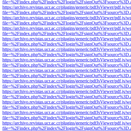
file=%2Findex.php%2Findex%2Flogin%2FsignOut%3Fsource%3D.ame
https://archivo.revistas.ucr.ac.cr/plugins/generic/pdfJsViewer/pdf.js/
file=%2Findex.php%2Findex%2Flogin%2FsignOut%3Fsource%3D.ame
https://archivo.revistas.ucr.ac.cr/plugins/generic/pdfJsViewer/pdf.js/
file=%2Findex.php%2Findex%2Flogin%2FsignOut%3Fsource%3D.ame
https://archivo.revistas.ucr.ac.cr/plugins/generic/pdfJsViewer/pdf.js/
file=%2Findex.php%2Findex%2Flogin%2FsignOut%3Fsource%3D.ame
https://archivo.revistas.ucr.ac.cr/plugins/generic/pdfJsViewer/pdf.js/
file=%2Findex.php%2Findex%2Flogin%2FsignOut%3Fsource%3D.ame
https://archivo.revistas.ucr.ac.cr/plugins/generic/pdfJsViewer/pdf.js/
file=%2Findex.php%2Findex%2Flogin%2FsignOut%3Fsource%3D.ame
https://archivo.revistas.ucr.ac.cr/plugins/generic/pdfJsViewer/pdf.js/
file=%2Findex.php%2Findex%2Flogin%2FsignOut%3Fsource%3D.ame
https://archivo.revistas.ucr.ac.cr/plugins/generic/pdfJsViewer/pdf.js/
file=%2Findex.php%2Findex%2Flogin%2FsignOut%3Fsource%3D.ame
https://archivo.revistas.ucr.ac.cr/plugins/generic/pdfJsViewer/pdf.js/
file=%2Findex.php%2Findex%2Flogin%2FsignOut%3Fsource%3D.ame
https://archivo.revistas.ucr.ac.cr/plugins/generic/pdfJsViewer/pdf.js/
file=%2Findex.php%2Findex%2Flogin%2FsignOut%3Fsource%3D.ame
https://archivo.revistas.ucr.ac.cr/plugins/generic/pdfJsViewer/pdf.js/
file=%2Findex.php%2Findex%2Flogin%2FsignOut%3Fsource%3D.ame
https://archivo.revistas.ucr.ac.cr/plugins/generic/pdfJsViewer/pdf.js/
file=%2Findex.php%2Findex%2Flogin%2FsignOut%3Fsource%3D.ame
https://archivo.revistas.ucr.ac.cr/plugins/generic/pdfJsViewer/pdf.js/
file=%2Findex.php%2Findex%2Flogin%2FsignOut%3Fsource%3D.ame