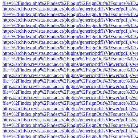
file=%2Findex.php%2Findex%2Flogin%2FsignOut%3Fsource%3D.ame
https://archivo.revistas.ucr.ac.cr/plugins/generic/pdfJsViewer/pdf.js/
file=%2Findex.php%2Findex%2Flogin%2FsignOut%3Fsource%3D.ame
https://archivo.revistas.ucr.ac.cr/plugins/generic/pdfJsViewer/pdf.js/
file=%2Findex.php%2Findex%2Flogin%2FsignOut%3Fsource%3D.ame
https://archivo.revistas.ucr.ac.cr/plugins/generic/pdfJsViewer/pdf.js/
file=%2Findex.php%2Findex%2Flogin%2FsignOut%3Fsource%3D.ame
https://archivo.revistas.ucr.ac.cr/plugins/generic/pdfJsViewer/pdf.js/
file=%2Findex.php%2Findex%2Flogin%2FsignOut%3Fsource%3D.ame
https://archivo.revistas.ucr.ac.cr/plugins/generic/pdfJsViewer/pdf.js/
file=%2Findex.php%2Findex%2Flogin%2FsignOut%3Fsource%3D.ame
https://archivo.revistas.ucr.ac.cr/plugins/generic/pdfJsViewer/pdf.js/
file=%2Findex.php%2Findex%2Flogin%2FsignOut%3Fsource%3D.ame
https://archivo.revistas.ucr.ac.cr/plugins/generic/pdfJsViewer/pdf.js/
file=%2Findex.php%2Findex%2Flogin%2FsignOut%3Fsource%3D.ame
https://archivo.revistas.ucr.ac.cr/plugins/generic/pdfJsViewer/pdf.js/
file=%2Findex.php%2Findex%2Flogin%2FsignOut%3Fsource%3D.ame
https://archivo.revistas.ucr.ac.cr/plugins/generic/pdfJsViewer/pdf.js/
file=%2Findex.php%2Findex%2Flogin%2FsignOut%3Fsource%3D.ame
https://archivo.revistas.ucr.ac.cr/plugins/generic/pdfJsViewer/pdf.js/
file=%2Findex.php%2Findex%2Flogin%2FsignOut%3Fsource%3D.ame
https://archivo.revistas.ucr.ac.cr/plugins/generic/pdfJsViewer/pdf.js/
file=%2Findex.php%2Findex%2Flogin%2FsignOut%3Fsource%3D.ame
https://archivo.revistas.ucr.ac.cr/plugins/generic/pdfJsViewer/pdf.js/
file=%2Findex.php%2Findex%2Flogin%2FsignOut%3Fsource%3D.ame