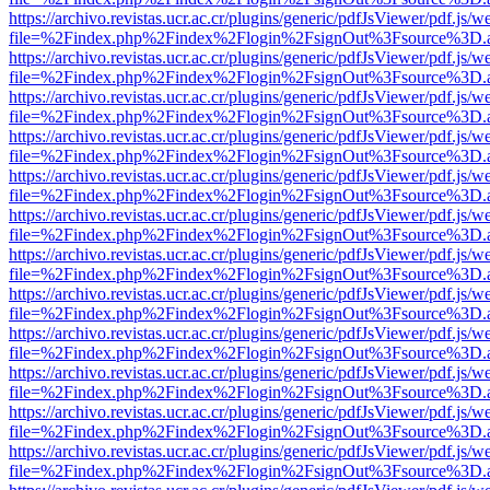
https://archivo.revistas.ucr.ac.cr/plugins/generic/pdfJsViewer/pdf.js/
file=%2Findex.php%2Findex%2Flogin%2FsignOut%3Fsource%3D.ame
https://archivo.revistas.ucr.ac.cr/plugins/generic/pdfJsViewer/pdf.js/
file=%2Findex.php%2Findex%2Flogin%2FsignOut%3Fsource%3D.ame
https://archivo.revistas.ucr.ac.cr/plugins/generic/pdfJsViewer/pdf.js/
file=%2Findex.php%2Findex%2Flogin%2FsignOut%3Fsource%3D.ame
https://archivo.revistas.ucr.ac.cr/plugins/generic/pdfJsViewer/pdf.js/
file=%2Findex.php%2Findex%2Flogin%2FsignOut%3Fsource%3D.ame
https://archivo.revistas.ucr.ac.cr/plugins/generic/pdfJsViewer/pdf.js/
file=%2Findex.php%2Findex%2Flogin%2FsignOut%3Fsource%3D.ame
https://archivo.revistas.ucr.ac.cr/plugins/generic/pdfJsViewer/pdf.js/
file=%2Findex.php%2Findex%2Flogin%2FsignOut%3Fsource%3D.ame
https://archivo.revistas.ucr.ac.cr/plugins/generic/pdfJsViewer/pdf.js/
file=%2Findex.php%2Findex%2Flogin%2FsignOut%3Fsource%3D.ame
https://archivo.revistas.ucr.ac.cr/plugins/generic/pdfJsViewer/pdf.js/
file=%2Findex.php%2Findex%2Flogin%2FsignOut%3Fsource%3D.ame
https://archivo.revistas.ucr.ac.cr/plugins/generic/pdfJsViewer/pdf.js/
file=%2Findex.php%2Findex%2Flogin%2FsignOut%3Fsource%3D.ame
https://archivo.revistas.ucr.ac.cr/plugins/generic/pdfJsViewer/pdf.js/
file=%2Findex.php%2Findex%2Flogin%2FsignOut%3Fsource%3D.ame
https://archivo.revistas.ucr.ac.cr/plugins/generic/pdfJsViewer/pdf.js/
file=%2Findex.php%2Findex%2Flogin%2FsignOut%3Fsource%3D.ame
https://archivo.revistas.ucr.ac.cr/plugins/generic/pdfJsViewer/pdf.js/
file=%2Findex.php%2Findex%2Flogin%2FsignOut%3Fsource%3D.ame