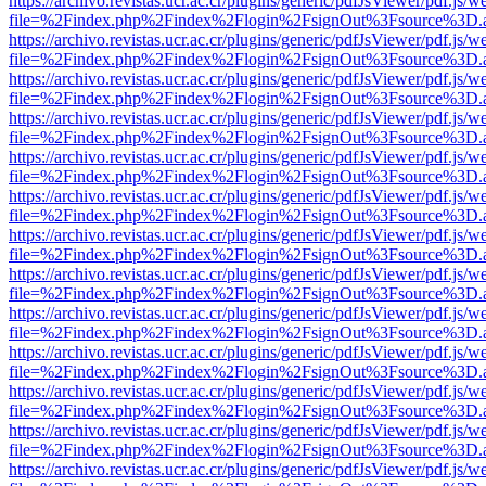
https://archivo.revistas.ucr.ac.cr/plugins/generic/pdfJsViewer/pdf.js/
file=%2Findex.php%2Findex%2Flogin%2FsignOut%3Fsource%3D.ame
https://archivo.revistas.ucr.ac.cr/plugins/generic/pdfJsViewer/pdf.js/
file=%2Findex.php%2Findex%2Flogin%2FsignOut%3Fsource%3D.ame
https://archivo.revistas.ucr.ac.cr/plugins/generic/pdfJsViewer/pdf.js/
file=%2Findex.php%2Findex%2Flogin%2FsignOut%3Fsource%3D.ame
https://archivo.revistas.ucr.ac.cr/plugins/generic/pdfJsViewer/pdf.js/
file=%2Findex.php%2Findex%2Flogin%2FsignOut%3Fsource%3D.ame
https://archivo.revistas.ucr.ac.cr/plugins/generic/pdfJsViewer/pdf.js/
file=%2Findex.php%2Findex%2Flogin%2FsignOut%3Fsource%3D.ame
https://archivo.revistas.ucr.ac.cr/plugins/generic/pdfJsViewer/pdf.js/
file=%2Findex.php%2Findex%2Flogin%2FsignOut%3Fsource%3D.ame
https://archivo.revistas.ucr.ac.cr/plugins/generic/pdfJsViewer/pdf.js/
file=%2Findex.php%2Findex%2Flogin%2FsignOut%3Fsource%3D.ame
https://archivo.revistas.ucr.ac.cr/plugins/generic/pdfJsViewer/pdf.js/
file=%2Findex.php%2Findex%2Flogin%2FsignOut%3Fsource%3D.ame
https://archivo.revistas.ucr.ac.cr/plugins/generic/pdfJsViewer/pdf.js/
file=%2Findex.php%2Findex%2Flogin%2FsignOut%3Fsource%3D.ame
https://archivo.revistas.ucr.ac.cr/plugins/generic/pdfJsViewer/pdf.js/
file=%2Findex.php%2Findex%2Flogin%2FsignOut%3Fsource%3D.ame
https://archivo.revistas.ucr.ac.cr/plugins/generic/pdfJsViewer/pdf.js/
file=%2Findex.php%2Findex%2Flogin%2FsignOut%3Fsource%3D.ame
https://archivo.revistas.ucr.ac.cr/plugins/generic/pdfJsViewer/pdf.js/
file=%2Findex.php%2Findex%2Flogin%2FsignOut%3Fsource%3D.ame
https://archivo.revistas.ucr.ac.cr/plugins/generic/pdfJsViewer/pdf.js/