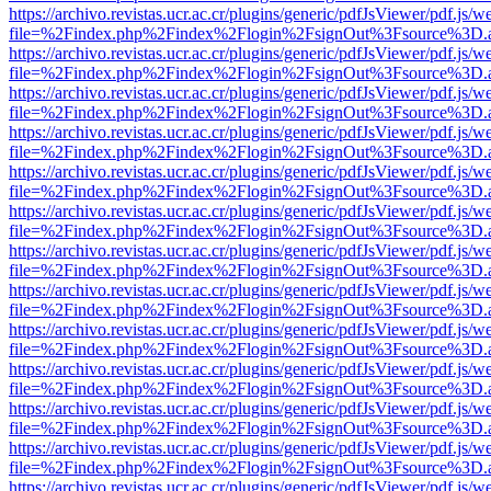
https://archivo.revistas.ucr.ac.cr/plugins/generic/pdfJsViewer/pdf.js/
file=%2Findex.php%2Findex%2Flogin%2FsignOut%3Fsource%3D.ame
https://archivo.revistas.ucr.ac.cr/plugins/generic/pdfJsViewer/pdf.js/
file=%2Findex.php%2Findex%2Flogin%2FsignOut%3Fsource%3D.ame
https://archivo.revistas.ucr.ac.cr/plugins/generic/pdfJsViewer/pdf.js/
file=%2Findex.php%2Findex%2Flogin%2FsignOut%3Fsource%3D.ame
https://archivo.revistas.ucr.ac.cr/plugins/generic/pdfJsViewer/pdf.js/
file=%2Findex.php%2Findex%2Flogin%2FsignOut%3Fsource%3D.ame
https://archivo.revistas.ucr.ac.cr/plugins/generic/pdfJsViewer/pdf.js/
file=%2Findex.php%2Findex%2Flogin%2FsignOut%3Fsource%3D.ame
https://archivo.revistas.ucr.ac.cr/plugins/generic/pdfJsViewer/pdf.js/
file=%2Findex.php%2Findex%2Flogin%2FsignOut%3Fsource%3D.ame
https://archivo.revistas.ucr.ac.cr/plugins/generic/pdfJsViewer/pdf.js/
file=%2Findex.php%2Findex%2Flogin%2FsignOut%3Fsource%3D.ame
https://archivo.revistas.ucr.ac.cr/plugins/generic/pdfJsViewer/pdf.js/
file=%2Findex.php%2Findex%2Flogin%2FsignOut%3Fsource%3D.ame
https://archivo.revistas.ucr.ac.cr/plugins/generic/pdfJsViewer/pdf.js/
file=%2Findex.php%2Findex%2Flogin%2FsignOut%3Fsource%3D.ame
https://archivo.revistas.ucr.ac.cr/plugins/generic/pdfJsViewer/pdf.js/
file=%2Findex.php%2Findex%2Flogin%2FsignOut%3Fsource%3D.ame
https://archivo.revistas.ucr.ac.cr/plugins/generic/pdfJsViewer/pdf.js/
file=%2Findex.php%2Findex%2Flogin%2FsignOut%3Fsource%3D.ame
https://archivo.revistas.ucr.ac.cr/plugins/generic/pdfJsViewer/pdf.js/
file=%2Findex.php%2Findex%2Flogin%2FsignOut%3Fsource%3D.ame
https://archivo.revistas.ucr.ac.cr/plugins/generic/pdfJsViewer/pdf.js/