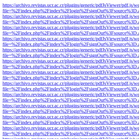
https://archivo.revistas.ucr.ac.cr/plugins/generic/pdfJsViewer/pdf.js/
file=%2Findex.php%2Findex%2Flogin%2FsignOut%3Fsource%3D.ame
https://archivo.revistas.ucr.ac.cr/plugins/generic/pdfJsViewer/pdf.js/
file=%2Findex.php%2Findex%2Flogin%2FsignOut%3Fsource%3D.ame
https://archivo.revistas.ucr.ac.cr/plugins/generic/pdfJsViewer/pdf.js/
file=%2Findex.php%2Findex%2Flogin%2FsignOut%3Fsource%3D.ame
https://archivo.revistas.ucr.ac.cr/plugins/generic/pdfJsViewer/pdf.js/
file=%2Findex.php%2Findex%2Flogin%2FsignOut%3Fsource%3D.ame
https://archivo.revistas.ucr.ac.cr/plugins/generic/pdfJsViewer/pdf.js/
file=%2Findex.php%2Findex%2Flogin%2FsignOut%3Fsource%3D.ame
https://archivo.revistas.ucr.ac.cr/plugins/generic/pdfJsViewer/pdf.js/
file=%2Findex.php%2Findex%2Flogin%2FsignOut%3Fsource%3D.ame
https://archivo.revistas.ucr.ac.cr/plugins/generic/pdfJsViewer/pdf.js/
file=%2Findex.php%2Findex%2Flogin%2FsignOut%3Fsource%3D.ame
https://archivo.revistas.ucr.ac.cr/plugins/generic/pdfJsViewer/pdf.js/
file=%2Findex.php%2Findex%2Flogin%2FsignOut%3Fsource%3D.ame
https://archivo.revistas.ucr.ac.cr/plugins/generic/pdfJsViewer/pdf.js/
file=%2Findex.php%2Findex%2Flogin%2FsignOut%3Fsource%3D.ame
https://archivo.revistas.ucr.ac.cr/plugins/generic/pdfJsViewer/pdf.js/
file=%2Findex.php%2Findex%2Flogin%2FsignOut%3Fsource%3D.ame
https://archivo.revistas.ucr.ac.cr/plugins/generic/pdfJsViewer/pdf.js/
file=%2Findex.php%2Findex%2Flogin%2FsignOut%3Fsource%3D.ame
https://archivo.revistas.ucr.ac.cr/plugins/generic/pdfJsViewer/pdf.js/
file=%2Findex.php%2Findex%2Flogin%2FsignOut%3Fsource%3D.ame