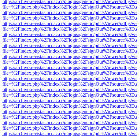
https://archivo.revistas.ucr.ac.cr/plugins/generic/pdfJsViewer/pdf.js/
file=%2Findex.php%2Findex%2Flogin%2FsignOut%3Fsource%3D.ame
https://archivo.revistas.ucr.ac.cr/plugins/generic/pdfJsViewer/pdf.js/
file=%2Findex.php%2Findex%2Flogin%2FsignOut%3Fsource%3D.ame
https://archivo.revistas.ucr.ac.cr/plugins/generic/pdfJsViewer/pdf.js/
file=%2Findex.php%2Findex%2Flogin%2FsignOut%3Fsource%3D.ame
https://archivo.revistas.ucr.ac.cr/plugins/generic/pdfJsViewer/pdf.js/
file=%2Findex.php%2Findex%2Flogin%2FsignOut%3Fsource%3D.ame
https://archivo.revistas.ucr.ac.cr/plugins/generic/pdfJsViewer/pdf.js/
file=%2Findex.php%2Findex%2Flogin%2FsignOut%3Fsource%3D.ame
https://archivo.revistas.ucr.ac.cr/plugins/generic/pdfJsViewer/pdf.js/
file=%2Findex.php%2Findex%2Flogin%2FsignOut%3Fsource%3D.ame
https://archivo.revistas.ucr.ac.cr/plugins/generic/pdfJsViewer/pdf.js/
file=%2Findex.php%2Findex%2Flogin%2FsignOut%3Fsource%3D.ame
https://archivo.revistas.ucr.ac.cr/plugins/generic/pdfJsViewer/pdf.js/
file=%2Findex.php%2Findex%2Flogin%2FsignOut%3Fsource%3D.ame
https://archivo.revistas.ucr.ac.cr/plugins/generic/pdfJsViewer/pdf.js/
file=%2Findex.php%2Findex%2Flogin%2FsignOut%3Fsource%3D.ame
https://archivo.revistas.ucr.ac.cr/plugins/generic/pdfJsViewer/pdf.js/
file=%2Findex.php%2Findex%2Flogin%2FsignOut%3Fsource%3D.ame
https://archivo.revistas.ucr.ac.cr/plugins/generic/pdfJsViewer/pdf.js/
file=%2Findex.php%2Findex%2Flogin%2FsignOut%3Fsource%3D.ame
https://archivo.revistas.ucr.ac.cr/plugins/generic/pdfJsViewer/pdf.js/
file=%2Findex.php%2Findex%2Flogin%2FsignOut%3Fsource%3D.ame
https://archivo.revistas.ucr.ac.cr/plugins/generic/pdfJsViewer/pdf.js/