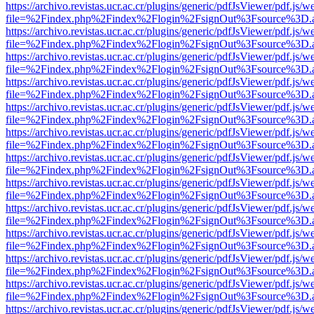
https://archivo.revistas.ucr.ac.cr/plugins/generic/pdfJsViewer/pdf.js/
file=%2Findex.php%2Findex%2Flogin%2FsignOut%3Fsource%3D.ame
https://archivo.revistas.ucr.ac.cr/plugins/generic/pdfJsViewer/pdf.js/
file=%2Findex.php%2Findex%2Flogin%2FsignOut%3Fsource%3D.ame
https://archivo.revistas.ucr.ac.cr/plugins/generic/pdfJsViewer/pdf.js/
file=%2Findex.php%2Findex%2Flogin%2FsignOut%3Fsource%3D.ame
https://archivo.revistas.ucr.ac.cr/plugins/generic/pdfJsViewer/pdf.js/
file=%2Findex.php%2Findex%2Flogin%2FsignOut%3Fsource%3D.ame
https://archivo.revistas.ucr.ac.cr/plugins/generic/pdfJsViewer/pdf.js/
file=%2Findex.php%2Findex%2Flogin%2FsignOut%3Fsource%3D.ame
https://archivo.revistas.ucr.ac.cr/plugins/generic/pdfJsViewer/pdf.js/
file=%2Findex.php%2Findex%2Flogin%2FsignOut%3Fsource%3D.ame
https://archivo.revistas.ucr.ac.cr/plugins/generic/pdfJsViewer/pdf.js/
file=%2Findex.php%2Findex%2Flogin%2FsignOut%3Fsource%3D.ame
https://archivo.revistas.ucr.ac.cr/plugins/generic/pdfJsViewer/pdf.js/
file=%2Findex.php%2Findex%2Flogin%2FsignOut%3Fsource%3D.ame
https://archivo.revistas.ucr.ac.cr/plugins/generic/pdfJsViewer/pdf.js/
file=%2Findex.php%2Findex%2Flogin%2FsignOut%3Fsource%3D.ame
https://archivo.revistas.ucr.ac.cr/plugins/generic/pdfJsViewer/pdf.js/
file=%2Findex.php%2Findex%2Flogin%2FsignOut%3Fsource%3D.ame
https://archivo.revistas.ucr.ac.cr/plugins/generic/pdfJsViewer/pdf.js/
file=%2Findex.php%2Findex%2Flogin%2FsignOut%3Fsource%3D.ame
https://archivo.revistas.ucr.ac.cr/plugins/generic/pdfJsViewer/pdf.js/
file=%2Findex.php%2Findex%2Flogin%2FsignOut%3Fsource%3D.ame
https://archivo.revistas.ucr.ac.cr/plugins/generic/pdfJsViewer/pdf.js/