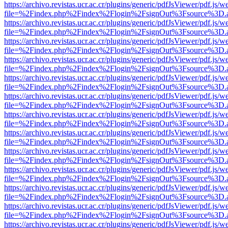
https://archivo.revistas.ucr.ac.cr/plugins/generic/pdfJsViewer/pdf.js/
file=%2Findex.php%2Findex%2Flogin%2FsignOut%3Fsource%3D.ame
https://archivo.revistas.ucr.ac.cr/plugins/generic/pdfJsViewer/pdf.js/
file=%2Findex.php%2Findex%2Flogin%2FsignOut%3Fsource%3D.ame
https://archivo.revistas.ucr.ac.cr/plugins/generic/pdfJsViewer/pdf.js/
file=%2Findex.php%2Findex%2Flogin%2FsignOut%3Fsource%3D.ame
https://archivo.revistas.ucr.ac.cr/plugins/generic/pdfJsViewer/pdf.js/
file=%2Findex.php%2Findex%2Flogin%2FsignOut%3Fsource%3D.ame
https://archivo.revistas.ucr.ac.cr/plugins/generic/pdfJsViewer/pdf.js/
file=%2Findex.php%2Findex%2Flogin%2FsignOut%3Fsource%3D.ame
https://archivo.revistas.ucr.ac.cr/plugins/generic/pdfJsViewer/pdf.js/
file=%2Findex.php%2Findex%2Flogin%2FsignOut%3Fsource%3D.ame
https://archivo.revistas.ucr.ac.cr/plugins/generic/pdfJsViewer/pdf.js/
file=%2Findex.php%2Findex%2Flogin%2FsignOut%3Fsource%3D.ame
https://archivo.revistas.ucr.ac.cr/plugins/generic/pdfJsViewer/pdf.js/
file=%2Findex.php%2Findex%2Flogin%2FsignOut%3Fsource%3D.ame
https://archivo.revistas.ucr.ac.cr/plugins/generic/pdfJsViewer/pdf.js/
file=%2Findex.php%2Findex%2Flogin%2FsignOut%3Fsource%3D.ame
https://archivo.revistas.ucr.ac.cr/plugins/generic/pdfJsViewer/pdf.js/
file=%2Findex.php%2Findex%2Flogin%2FsignOut%3Fsource%3D.ame
https://archivo.revistas.ucr.ac.cr/plugins/generic/pdfJsViewer/pdf.js/
file=%2Findex.php%2Findex%2Flogin%2FsignOut%3Fsource%3D.ame
https://archivo.revistas.ucr.ac.cr/plugins/generic/pdfJsViewer/pdf.js/
file=%2Findex.php%2Findex%2Flogin%2FsignOut%3Fsource%3D.ame
https://archivo.revistas.ucr.ac.cr/plugins/generic/pdfJsViewer/pdf.js/