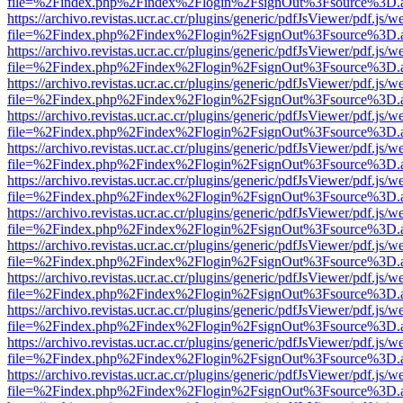
file=%2Findex.php%2Findex%2Flogin%2FsignOut%3Fsource%3D.ame
https://archivo.revistas.ucr.ac.cr/plugins/generic/pdfJsViewer/pdf.js/
file=%2Findex.php%2Findex%2Flogin%2FsignOut%3Fsource%3D.ame
https://archivo.revistas.ucr.ac.cr/plugins/generic/pdfJsViewer/pdf.js/
file=%2Findex.php%2Findex%2Flogin%2FsignOut%3Fsource%3D.ame
https://archivo.revistas.ucr.ac.cr/plugins/generic/pdfJsViewer/pdf.js/
file=%2Findex.php%2Findex%2Flogin%2FsignOut%3Fsource%3D.ame
https://archivo.revistas.ucr.ac.cr/plugins/generic/pdfJsViewer/pdf.js/
file=%2Findex.php%2Findex%2Flogin%2FsignOut%3Fsource%3D.ame
https://archivo.revistas.ucr.ac.cr/plugins/generic/pdfJsViewer/pdf.js/
file=%2Findex.php%2Findex%2Flogin%2FsignOut%3Fsource%3D.ame
https://archivo.revistas.ucr.ac.cr/plugins/generic/pdfJsViewer/pdf.js/
file=%2Findex.php%2Findex%2Flogin%2FsignOut%3Fsource%3D.ame
https://archivo.revistas.ucr.ac.cr/plugins/generic/pdfJsViewer/pdf.js/
file=%2Findex.php%2Findex%2Flogin%2FsignOut%3Fsource%3D.ame
https://archivo.revistas.ucr.ac.cr/plugins/generic/pdfJsViewer/pdf.js/
file=%2Findex.php%2Findex%2Flogin%2FsignOut%3Fsource%3D.ame
https://archivo.revistas.ucr.ac.cr/plugins/generic/pdfJsViewer/pdf.js/
file=%2Findex.php%2Findex%2Flogin%2FsignOut%3Fsource%3D.ame
https://archivo.revistas.ucr.ac.cr/plugins/generic/pdfJsViewer/pdf.js/
file=%2Findex.php%2Findex%2Flogin%2FsignOut%3Fsource%3D.ame
https://archivo.revistas.ucr.ac.cr/plugins/generic/pdfJsViewer/pdf.js/
file=%2Findex.php%2Findex%2Flogin%2FsignOut%3Fsource%3D.ame
https://archivo.revistas.ucr.ac.cr/plugins/generic/pdfJsViewer/pdf.js/
file=%2Findex.php%2Findex%2Flogin%2FsignOut%3Fsource%3D.ame