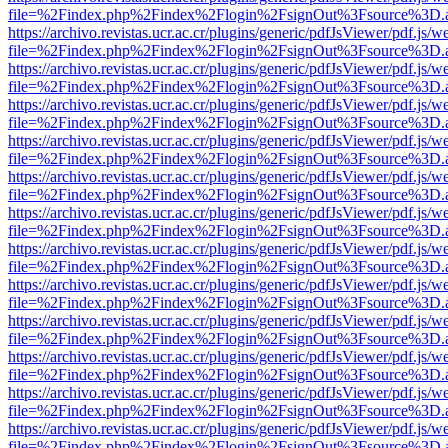
file=%2Findex.php%2Findex%2Flogin%2FsignOut%3Fsource%3D.ame
https://archivo.revistas.ucr.ac.cr/plugins/generic/pdfJsViewer/pdf.js/
file=%2Findex.php%2Findex%2Flogin%2FsignOut%3Fsource%3D.ame
https://archivo.revistas.ucr.ac.cr/plugins/generic/pdfJsViewer/pdf.js/
file=%2Findex.php%2Findex%2Flogin%2FsignOut%3Fsource%3D.ame
https://archivo.revistas.ucr.ac.cr/plugins/generic/pdfJsViewer/pdf.js/
file=%2Findex.php%2Findex%2Flogin%2FsignOut%3Fsource%3D.ame
https://archivo.revistas.ucr.ac.cr/plugins/generic/pdfJsViewer/pdf.js/
file=%2Findex.php%2Findex%2Flogin%2FsignOut%3Fsource%3D.ame
https://archivo.revistas.ucr.ac.cr/plugins/generic/pdfJsViewer/pdf.js/
file=%2Findex.php%2Findex%2Flogin%2FsignOut%3Fsource%3D.ame
https://archivo.revistas.ucr.ac.cr/plugins/generic/pdfJsViewer/pdf.js/
file=%2Findex.php%2Findex%2Flogin%2FsignOut%3Fsource%3D.ame
https://archivo.revistas.ucr.ac.cr/plugins/generic/pdfJsViewer/pdf.js/
file=%2Findex.php%2Findex%2Flogin%2FsignOut%3Fsource%3D.ame
https://archivo.revistas.ucr.ac.cr/plugins/generic/pdfJsViewer/pdf.js/
file=%2Findex.php%2Findex%2Flogin%2FsignOut%3Fsource%3D.ame
https://archivo.revistas.ucr.ac.cr/plugins/generic/pdfJsViewer/pdf.js/
file=%2Findex.php%2Findex%2Flogin%2FsignOut%3Fsource%3D.ame
https://archivo.revistas.ucr.ac.cr/plugins/generic/pdfJsViewer/pdf.js/
file=%2Findex.php%2Findex%2Flogin%2FsignOut%3Fsource%3D.ame
https://archivo.revistas.ucr.ac.cr/plugins/generic/pdfJsViewer/pdf.js/
file=%2Findex.php%2Findex%2Flogin%2FsignOut%3Fsource%3D.ame
https://archivo.revistas.ucr.ac.cr/plugins/generic/pdfJsViewer/pdf.js/
file=%2Findex.php%2Findex%2Flogin%2FsignOut%3Fsource%3D.ame