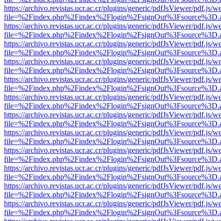
https://archivo.revistas.ucr.ac.cr/plugins/generic/pdfJsViewer/pdf.js/
file=%2Findex.php%2Findex%2Flogin%2FsignOut%3Fsource%3D.ame
https://archivo.revistas.ucr.ac.cr/plugins/generic/pdfJsViewer/pdf.js/
file=%2Findex.php%2Findex%2Flogin%2FsignOut%3Fsource%3D.ame
https://archivo.revistas.ucr.ac.cr/plugins/generic/pdfJsViewer/pdf.js/
file=%2Findex.php%2Findex%2Flogin%2FsignOut%3Fsource%3D.ame
https://archivo.revistas.ucr.ac.cr/plugins/generic/pdfJsViewer/pdf.js/
file=%2Findex.php%2Findex%2Flogin%2FsignOut%3Fsource%3D.ame
https://archivo.revistas.ucr.ac.cr/plugins/generic/pdfJsViewer/pdf.js/
file=%2Findex.php%2Findex%2Flogin%2FsignOut%3Fsource%3D.ame
https://archivo.revistas.ucr.ac.cr/plugins/generic/pdfJsViewer/pdf.js/
file=%2Findex.php%2Findex%2Flogin%2FsignOut%3Fsource%3D.ame
https://archivo.revistas.ucr.ac.cr/plugins/generic/pdfJsViewer/pdf.js/
file=%2Findex.php%2Findex%2Flogin%2FsignOut%3Fsource%3D.ame
https://archivo.revistas.ucr.ac.cr/plugins/generic/pdfJsViewer/pdf.js/
file=%2Findex.php%2Findex%2Flogin%2FsignOut%3Fsource%3D.ame
https://archivo.revistas.ucr.ac.cr/plugins/generic/pdfJsViewer/pdf.js/
file=%2Findex.php%2Findex%2Flogin%2FsignOut%3Fsource%3D.ame
https://archivo.revistas.ucr.ac.cr/plugins/generic/pdfJsViewer/pdf.js/
file=%2Findex.php%2Findex%2Flogin%2FsignOut%3Fsource%3D.ame
https://archivo.revistas.ucr.ac.cr/plugins/generic/pdfJsViewer/pdf.js/
file=%2Findex.php%2Findex%2Flogin%2FsignOut%3Fsource%3D.ame
https://archivo.revistas.ucr.ac.cr/plugins/generic/pdfJsViewer/pdf.js/
file=%2Findex.php%2Findex%2Flogin%2FsignOut%3Fsource%3D.ame