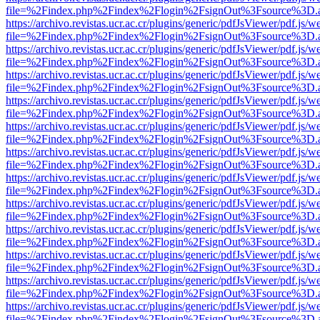
file=%2Findex.php%2Findex%2Flogin%2FsignOut%3Fsource%3D.ame
https://archivo.revistas.ucr.ac.cr/plugins/generic/pdfJsViewer/pdf.js/
file=%2Findex.php%2Findex%2Flogin%2FsignOut%3Fsource%3D.ame
https://archivo.revistas.ucr.ac.cr/plugins/generic/pdfJsViewer/pdf.js/
file=%2Findex.php%2Findex%2Flogin%2FsignOut%3Fsource%3D.ame
https://archivo.revistas.ucr.ac.cr/plugins/generic/pdfJsViewer/pdf.js/
file=%2Findex.php%2Findex%2Flogin%2FsignOut%3Fsource%3D.ame
https://archivo.revistas.ucr.ac.cr/plugins/generic/pdfJsViewer/pdf.js/
file=%2Findex.php%2Findex%2Flogin%2FsignOut%3Fsource%3D.ame
https://archivo.revistas.ucr.ac.cr/plugins/generic/pdfJsViewer/pdf.js/
file=%2Findex.php%2Findex%2Flogin%2FsignOut%3Fsource%3D.ame
https://archivo.revistas.ucr.ac.cr/plugins/generic/pdfJsViewer/pdf.js/
file=%2Findex.php%2Findex%2Flogin%2FsignOut%3Fsource%3D.ame
https://archivo.revistas.ucr.ac.cr/plugins/generic/pdfJsViewer/pdf.js/
file=%2Findex.php%2Findex%2Flogin%2FsignOut%3Fsource%3D.ame
https://archivo.revistas.ucr.ac.cr/plugins/generic/pdfJsViewer/pdf.js/
file=%2Findex.php%2Findex%2Flogin%2FsignOut%3Fsource%3D.ame
https://archivo.revistas.ucr.ac.cr/plugins/generic/pdfJsViewer/pdf.js/
file=%2Findex.php%2Findex%2Flogin%2FsignOut%3Fsource%3D.ame
https://archivo.revistas.ucr.ac.cr/plugins/generic/pdfJsViewer/pdf.js/
file=%2Findex.php%2Findex%2Flogin%2FsignOut%3Fsource%3D.ame
https://archivo.revistas.ucr.ac.cr/plugins/generic/pdfJsViewer/pdf.js/
file=%2Findex.php%2Findex%2Flogin%2FsignOut%3Fsource%3D.ame
https://archivo.revistas.ucr.ac.cr/plugins/generic/pdfJsViewer/pdf.js/
file=%2Findex.php%2Findex%2Flogin%2FsignOut%3Fsource%3D.ame