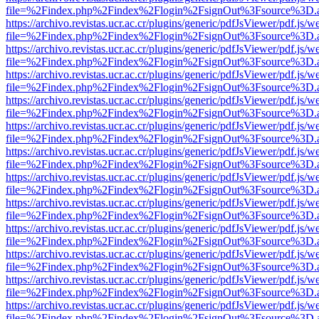
file=%2Findex.php%2Findex%2Flogin%2FsignOut%3Fsource%3D.ame
https://archivo.revistas.ucr.ac.cr/plugins/generic/pdfJsViewer/pdf.js/
file=%2Findex.php%2Findex%2Flogin%2FsignOut%3Fsource%3D.ame
https://archivo.revistas.ucr.ac.cr/plugins/generic/pdfJsViewer/pdf.js/
file=%2Findex.php%2Findex%2Flogin%2FsignOut%3Fsource%3D.ame
https://archivo.revistas.ucr.ac.cr/plugins/generic/pdfJsViewer/pdf.js/
file=%2Findex.php%2Findex%2Flogin%2FsignOut%3Fsource%3D.ame
https://archivo.revistas.ucr.ac.cr/plugins/generic/pdfJsViewer/pdf.js/
file=%2Findex.php%2Findex%2Flogin%2FsignOut%3Fsource%3D.ame
https://archivo.revistas.ucr.ac.cr/plugins/generic/pdfJsViewer/pdf.js/
file=%2Findex.php%2Findex%2Flogin%2FsignOut%3Fsource%3D.ame
https://archivo.revistas.ucr.ac.cr/plugins/generic/pdfJsViewer/pdf.js/
file=%2Findex.php%2Findex%2Flogin%2FsignOut%3Fsource%3D.ame
https://archivo.revistas.ucr.ac.cr/plugins/generic/pdfJsViewer/pdf.js/
file=%2Findex.php%2Findex%2Flogin%2FsignOut%3Fsource%3D.ame
https://archivo.revistas.ucr.ac.cr/plugins/generic/pdfJsViewer/pdf.js/
file=%2Findex.php%2Findex%2Flogin%2FsignOut%3Fsource%3D.ame
https://archivo.revistas.ucr.ac.cr/plugins/generic/pdfJsViewer/pdf.js/
file=%2Findex.php%2Findex%2Flogin%2FsignOut%3Fsource%3D.ame
https://archivo.revistas.ucr.ac.cr/plugins/generic/pdfJsViewer/pdf.js/
file=%2Findex.php%2Findex%2Flogin%2FsignOut%3Fsource%3D.ame
https://archivo.revistas.ucr.ac.cr/plugins/generic/pdfJsViewer/pdf.js/
file=%2Findex.php%2Findex%2Flogin%2FsignOut%3Fsource%3D.ame
https://archivo.revistas.ucr.ac.cr/plugins/generic/pdfJsViewer/pdf.js/
file=%2Findex.php%2Findex%2Flogin%2FsignOut%3Fsource%3D.ame