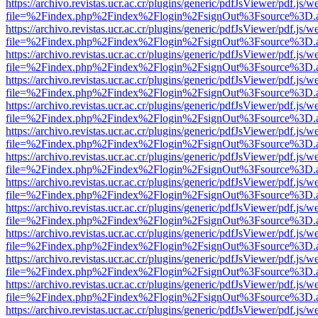
https://archivo.revistas.ucr.ac.cr/plugins/generic/pdfJsViewer/pdf.js/
file=%2Findex.php%2Findex%2Flogin%2FsignOut%3Fsource%3D.ame
https://archivo.revistas.ucr.ac.cr/plugins/generic/pdfJsViewer/pdf.js/
file=%2Findex.php%2Findex%2Flogin%2FsignOut%3Fsource%3D.ame
https://archivo.revistas.ucr.ac.cr/plugins/generic/pdfJsViewer/pdf.js/
file=%2Findex.php%2Findex%2Flogin%2FsignOut%3Fsource%3D.ame
https://archivo.revistas.ucr.ac.cr/plugins/generic/pdfJsViewer/pdf.js/
file=%2Findex.php%2Findex%2Flogin%2FsignOut%3Fsource%3D.ame
https://archivo.revistas.ucr.ac.cr/plugins/generic/pdfJsViewer/pdf.js/
file=%2Findex.php%2Findex%2Flogin%2FsignOut%3Fsource%3D.ame
https://archivo.revistas.ucr.ac.cr/plugins/generic/pdfJsViewer/pdf.js/
file=%2Findex.php%2Findex%2Flogin%2FsignOut%3Fsource%3D.ame
https://archivo.revistas.ucr.ac.cr/plugins/generic/pdfJsViewer/pdf.js/
file=%2Findex.php%2Findex%2Flogin%2FsignOut%3Fsource%3D.ame
https://archivo.revistas.ucr.ac.cr/plugins/generic/pdfJsViewer/pdf.js/
file=%2Findex.php%2Findex%2Flogin%2FsignOut%3Fsource%3D.ame
https://archivo.revistas.ucr.ac.cr/plugins/generic/pdfJsViewer/pdf.js/
file=%2Findex.php%2Findex%2Flogin%2FsignOut%3Fsource%3D.ame
https://archivo.revistas.ucr.ac.cr/plugins/generic/pdfJsViewer/pdf.js/
file=%2Findex.php%2Findex%2Flogin%2FsignOut%3Fsource%3D.ame
https://archivo.revistas.ucr.ac.cr/plugins/generic/pdfJsViewer/pdf.js/
file=%2Findex.php%2Findex%2Flogin%2FsignOut%3Fsource%3D.ame
https://archivo.revistas.ucr.ac.cr/plugins/generic/pdfJsViewer/pdf.js/
file=%2Findex.php%2Findex%2Flogin%2FsignOut%3Fsource%3D.ame
https://archivo.revistas.ucr.ac.cr/plugins/generic/pdfJsViewer/pdf.js/