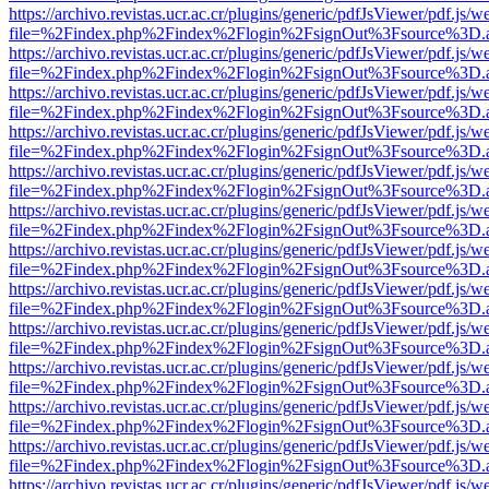
https://archivo.revistas.ucr.ac.cr/plugins/generic/pdfJsViewer/pdf.js/
file=%2Findex.php%2Findex%2Flogin%2FsignOut%3Fsource%3D.ame
https://archivo.revistas.ucr.ac.cr/plugins/generic/pdfJsViewer/pdf.js/
file=%2Findex.php%2Findex%2Flogin%2FsignOut%3Fsource%3D.ame
https://archivo.revistas.ucr.ac.cr/plugins/generic/pdfJsViewer/pdf.js/
file=%2Findex.php%2Findex%2Flogin%2FsignOut%3Fsource%3D.ame
https://archivo.revistas.ucr.ac.cr/plugins/generic/pdfJsViewer/pdf.js/
file=%2Findex.php%2Findex%2Flogin%2FsignOut%3Fsource%3D.ame
https://archivo.revistas.ucr.ac.cr/plugins/generic/pdfJsViewer/pdf.js/
file=%2Findex.php%2Findex%2Flogin%2FsignOut%3Fsource%3D.ame
https://archivo.revistas.ucr.ac.cr/plugins/generic/pdfJsViewer/pdf.js/
file=%2Findex.php%2Findex%2Flogin%2FsignOut%3Fsource%3D.ame
https://archivo.revistas.ucr.ac.cr/plugins/generic/pdfJsViewer/pdf.js/
file=%2Findex.php%2Findex%2Flogin%2FsignOut%3Fsource%3D.ame
https://archivo.revistas.ucr.ac.cr/plugins/generic/pdfJsViewer/pdf.js/
file=%2Findex.php%2Findex%2Flogin%2FsignOut%3Fsource%3D.ame
https://archivo.revistas.ucr.ac.cr/plugins/generic/pdfJsViewer/pdf.js/
file=%2Findex.php%2Findex%2Flogin%2FsignOut%3Fsource%3D.ame
https://archivo.revistas.ucr.ac.cr/plugins/generic/pdfJsViewer/pdf.js/
file=%2Findex.php%2Findex%2Flogin%2FsignOut%3Fsource%3D.ame
https://archivo.revistas.ucr.ac.cr/plugins/generic/pdfJsViewer/pdf.js/
file=%2Findex.php%2Findex%2Flogin%2FsignOut%3Fsource%3D.ame
https://archivo.revistas.ucr.ac.cr/plugins/generic/pdfJsViewer/pdf.js/
file=%2Findex.php%2Findex%2Flogin%2FsignOut%3Fsource%3D.ame
https://archivo.revistas.ucr.ac.cr/plugins/generic/pdfJsViewer/pdf.js/