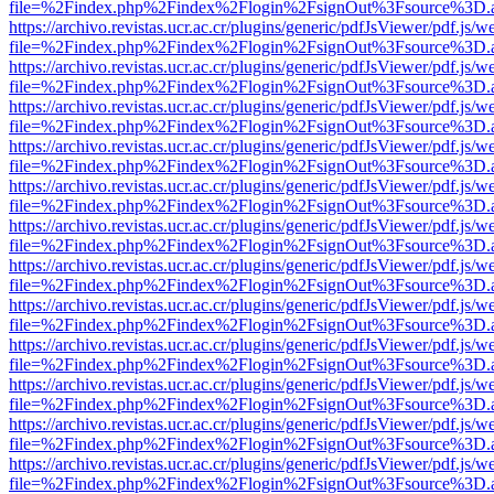
file=%2Findex.php%2Findex%2Flogin%2FsignOut%3Fsource%3D.ame
https://archivo.revistas.ucr.ac.cr/plugins/generic/pdfJsViewer/pdf.js/
file=%2Findex.php%2Findex%2Flogin%2FsignOut%3Fsource%3D.ame
https://archivo.revistas.ucr.ac.cr/plugins/generic/pdfJsViewer/pdf.js/
file=%2Findex.php%2Findex%2Flogin%2FsignOut%3Fsource%3D.ame
https://archivo.revistas.ucr.ac.cr/plugins/generic/pdfJsViewer/pdf.js/
file=%2Findex.php%2Findex%2Flogin%2FsignOut%3Fsource%3D.ame
https://archivo.revistas.ucr.ac.cr/plugins/generic/pdfJsViewer/pdf.js/
file=%2Findex.php%2Findex%2Flogin%2FsignOut%3Fsource%3D.ame
https://archivo.revistas.ucr.ac.cr/plugins/generic/pdfJsViewer/pdf.js/
file=%2Findex.php%2Findex%2Flogin%2FsignOut%3Fsource%3D.ame
https://archivo.revistas.ucr.ac.cr/plugins/generic/pdfJsViewer/pdf.js/
file=%2Findex.php%2Findex%2Flogin%2FsignOut%3Fsource%3D.ame
https://archivo.revistas.ucr.ac.cr/plugins/generic/pdfJsViewer/pdf.js/
file=%2Findex.php%2Findex%2Flogin%2FsignOut%3Fsource%3D.ame
https://archivo.revistas.ucr.ac.cr/plugins/generic/pdfJsViewer/pdf.js/
file=%2Findex.php%2Findex%2Flogin%2FsignOut%3Fsource%3D.ame
https://archivo.revistas.ucr.ac.cr/plugins/generic/pdfJsViewer/pdf.js/
file=%2Findex.php%2Findex%2Flogin%2FsignOut%3Fsource%3D.ame
https://archivo.revistas.ucr.ac.cr/plugins/generic/pdfJsViewer/pdf.js/
file=%2Findex.php%2Findex%2Flogin%2FsignOut%3Fsource%3D.ame
https://archivo.revistas.ucr.ac.cr/plugins/generic/pdfJsViewer/pdf.js/
file=%2Findex.php%2Findex%2Flogin%2FsignOut%3Fsource%3D.ame
https://archivo.revistas.ucr.ac.cr/plugins/generic/pdfJsViewer/pdf.js/
file=%2Findex.php%2Findex%2Flogin%2FsignOut%3Fsource%3D.ame