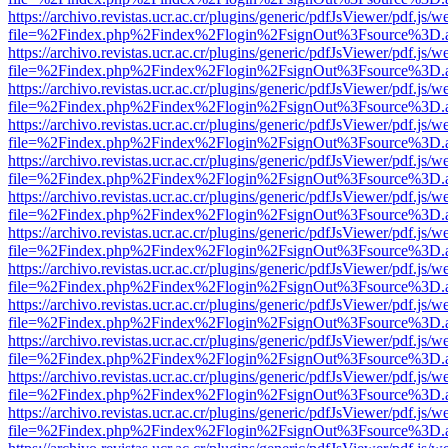
https://archivo.revistas.ucr.ac.cr/plugins/generic/pdfJsViewer/pdf.js/
file=%2Findex.php%2Findex%2Flogin%2FsignOut%3Fsource%3D.ame
https://archivo.revistas.ucr.ac.cr/plugins/generic/pdfJsViewer/pdf.js/
file=%2Findex.php%2Findex%2Flogin%2FsignOut%3Fsource%3D.ame
https://archivo.revistas.ucr.ac.cr/plugins/generic/pdfJsViewer/pdf.js/
file=%2Findex.php%2Findex%2Flogin%2FsignOut%3Fsource%3D.ame
https://archivo.revistas.ucr.ac.cr/plugins/generic/pdfJsViewer/pdf.js/
file=%2Findex.php%2Findex%2Flogin%2FsignOut%3Fsource%3D.ame
https://archivo.revistas.ucr.ac.cr/plugins/generic/pdfJsViewer/pdf.js/
file=%2Findex.php%2Findex%2Flogin%2FsignOut%3Fsource%3D.ame
https://archivo.revistas.ucr.ac.cr/plugins/generic/pdfJsViewer/pdf.js/
file=%2Findex.php%2Findex%2Flogin%2FsignOut%3Fsource%3D.ame
https://archivo.revistas.ucr.ac.cr/plugins/generic/pdfJsViewer/pdf.js/
file=%2Findex.php%2Findex%2Flogin%2FsignOut%3Fsource%3D.ame
https://archivo.revistas.ucr.ac.cr/plugins/generic/pdfJsViewer/pdf.js/
file=%2Findex.php%2Findex%2Flogin%2FsignOut%3Fsource%3D.ame
https://archivo.revistas.ucr.ac.cr/plugins/generic/pdfJsViewer/pdf.js/
file=%2Findex.php%2Findex%2Flogin%2FsignOut%3Fsource%3D.ame
https://archivo.revistas.ucr.ac.cr/plugins/generic/pdfJsViewer/pdf.js/
file=%2Findex.php%2Findex%2Flogin%2FsignOut%3Fsource%3D.ame
https://archivo.revistas.ucr.ac.cr/plugins/generic/pdfJsViewer/pdf.js/
file=%2Findex.php%2Findex%2Flogin%2FsignOut%3Fsource%3D.ame
https://archivo.revistas.ucr.ac.cr/plugins/generic/pdfJsViewer/pdf.js/
file=%2Findex.php%2Findex%2Flogin%2FsignOut%3Fsource%3D.ame