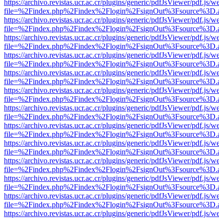
https://archivo.revistas.ucr.ac.cr/plugins/generic/pdfJsViewer/pdf.js/
file=%2Findex.php%2Findex%2Flogin%2FsignOut%3Fsource%3D.ame
https://archivo.revistas.ucr.ac.cr/plugins/generic/pdfJsViewer/pdf.js/
file=%2Findex.php%2Findex%2Flogin%2FsignOut%3Fsource%3D.ame
https://archivo.revistas.ucr.ac.cr/plugins/generic/pdfJsViewer/pdf.js/
file=%2Findex.php%2Findex%2Flogin%2FsignOut%3Fsource%3D.ame
https://archivo.revistas.ucr.ac.cr/plugins/generic/pdfJsViewer/pdf.js/
file=%2Findex.php%2Findex%2Flogin%2FsignOut%3Fsource%3D.ame
https://archivo.revistas.ucr.ac.cr/plugins/generic/pdfJsViewer/pdf.js/
file=%2Findex.php%2Findex%2Flogin%2FsignOut%3Fsource%3D.ame
https://archivo.revistas.ucr.ac.cr/plugins/generic/pdfJsViewer/pdf.js/
file=%2Findex.php%2Findex%2Flogin%2FsignOut%3Fsource%3D.ame
https://archivo.revistas.ucr.ac.cr/plugins/generic/pdfJsViewer/pdf.js/
file=%2Findex.php%2Findex%2Flogin%2FsignOut%3Fsource%3D.ame
https://archivo.revistas.ucr.ac.cr/plugins/generic/pdfJsViewer/pdf.js/
file=%2Findex.php%2Findex%2Flogin%2FsignOut%3Fsource%3D.ame
https://archivo.revistas.ucr.ac.cr/plugins/generic/pdfJsViewer/pdf.js/
file=%2Findex.php%2Findex%2Flogin%2FsignOut%3Fsource%3D.ame
https://archivo.revistas.ucr.ac.cr/plugins/generic/pdfJsViewer/pdf.js/
file=%2Findex.php%2Findex%2Flogin%2FsignOut%3Fsource%3D.ame
https://archivo.revistas.ucr.ac.cr/plugins/generic/pdfJsViewer/pdf.js/
file=%2Findex.php%2Findex%2Flogin%2FsignOut%3Fsource%3D.ame
https://archivo.revistas.ucr.ac.cr/plugins/generic/pdfJsViewer/pdf.js/
file=%2Findex.php%2Findex%2Flogin%2FsignOut%3Fsource%3D.ame
https://archivo.revistas.ucr.ac.cr/plugins/generic/pdfJsViewer/pdf.js/