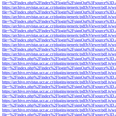
file=%2Findex.php%2Findex%2Flogin%2FsignOut%3Fsource%3D.ame
https://archivo.revistas.ucr.ac.cr/plugins/generic/pdfJsViewer/pdf.js/
file=%2Findex.php%2Findex%2Flogin%2FsignOut%3Fsource%3D.ame
https://archivo.revistas.ucr.ac.cr/plugins/generic/pdfJsViewer/pdf.js/
file=%2Findex.php%2Findex%2Flogin%2FsignOut%3Fsource%3D.ame
https://archivo.revistas.ucr.ac.cr/plugins/generic/pdfJsViewer/pdf.js/
file=%2Findex.php%2Findex%2Flogin%2FsignOut%3Fsource%3D.ame
https://archivo.revistas.ucr.ac.cr/plugins/generic/pdfJsViewer/pdf.js/
file=%2Findex.php%2Findex%2Flogin%2FsignOut%3Fsource%3D.ame
https://archivo.revistas.ucr.ac.cr/plugins/generic/pdfJsViewer/pdf.js/
file=%2Findex.php%2Findex%2Flogin%2FsignOut%3Fsource%3D.ame
https://archivo.revistas.ucr.ac.cr/plugins/generic/pdfJsViewer/pdf.js/
file=%2Findex.php%2Findex%2Flogin%2FsignOut%3Fsource%3D.ame
https://archivo.revistas.ucr.ac.cr/plugins/generic/pdfJsViewer/pdf.js/
file=%2Findex.php%2Findex%2Flogin%2FsignOut%3Fsource%3D.ame
https://archivo.revistas.ucr.ac.cr/plugins/generic/pdfJsViewer/pdf.js/
file=%2Findex.php%2Findex%2Flogin%2FsignOut%3Fsource%3D.ame
https://archivo.revistas.ucr.ac.cr/plugins/generic/pdfJsViewer/pdf.js/
file=%2Findex.php%2Findex%2Flogin%2FsignOut%3Fsource%3D.ame
https://archivo.revistas.ucr.ac.cr/plugins/generic/pdfJsViewer/pdf.js/
file=%2Findex.php%2Findex%2Flogin%2FsignOut%3Fsource%3D.ame
https://archivo.revistas.ucr.ac.cr/plugins/generic/pdfJsViewer/pdf.js/
file=%2Findex.php%2Findex%2Flogin%2FsignOut%3Fsource%3D.ame
https://archivo.revistas.ucr.ac.cr/plugins/generic/pdfJsViewer/pdf.js/
file=%2Findex.php%2Findex%2Flogin%2FsignOut%3Fsource%3D.ame