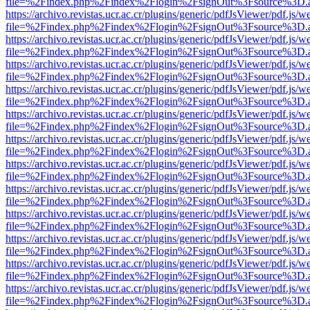
file=%2Findex.php%2Findex%2Flogin%2FsignOut%3Fsource%3D.ame
https://archivo.revistas.ucr.ac.cr/plugins/generic/pdfJsViewer/pdf.js/
file=%2Findex.php%2Findex%2Flogin%2FsignOut%3Fsource%3D.ame
https://archivo.revistas.ucr.ac.cr/plugins/generic/pdfJsViewer/pdf.js/
file=%2Findex.php%2Findex%2Flogin%2FsignOut%3Fsource%3D.ame
https://archivo.revistas.ucr.ac.cr/plugins/generic/pdfJsViewer/pdf.js/
file=%2Findex.php%2Findex%2Flogin%2FsignOut%3Fsource%3D.ame
https://archivo.revistas.ucr.ac.cr/plugins/generic/pdfJsViewer/pdf.js/
file=%2Findex.php%2Findex%2Flogin%2FsignOut%3Fsource%3D.ame
https://archivo.revistas.ucr.ac.cr/plugins/generic/pdfJsViewer/pdf.js/
file=%2Findex.php%2Findex%2Flogin%2FsignOut%3Fsource%3D.ame
https://archivo.revistas.ucr.ac.cr/plugins/generic/pdfJsViewer/pdf.js/
file=%2Findex.php%2Findex%2Flogin%2FsignOut%3Fsource%3D.ame
https://archivo.revistas.ucr.ac.cr/plugins/generic/pdfJsViewer/pdf.js/
file=%2Findex.php%2Findex%2Flogin%2FsignOut%3Fsource%3D.ame
https://archivo.revistas.ucr.ac.cr/plugins/generic/pdfJsViewer/pdf.js/
file=%2Findex.php%2Findex%2Flogin%2FsignOut%3Fsource%3D.ame
https://archivo.revistas.ucr.ac.cr/plugins/generic/pdfJsViewer/pdf.js/
file=%2Findex.php%2Findex%2Flogin%2FsignOut%3Fsource%3D.ame
https://archivo.revistas.ucr.ac.cr/plugins/generic/pdfJsViewer/pdf.js/
file=%2Findex.php%2Findex%2Flogin%2FsignOut%3Fsource%3D.ame
https://archivo.revistas.ucr.ac.cr/plugins/generic/pdfJsViewer/pdf.js/
file=%2Findex.php%2Findex%2Flogin%2FsignOut%3Fsource%3D.ame
https://archivo.revistas.ucr.ac.cr/plugins/generic/pdfJsViewer/pdf.js/
file=%2Findex.php%2Findex%2Flogin%2FsignOut%3Fsource%3D.ame