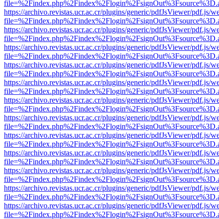
file=%2Findex.php%2Findex%2Flogin%2FsignOut%3Fsource%3D.ame
https://archivo.revistas.ucr.ac.cr/plugins/generic/pdfJsViewer/pdf.js/
file=%2Findex.php%2Findex%2Flogin%2FsignOut%3Fsource%3D.ame
https://archivo.revistas.ucr.ac.cr/plugins/generic/pdfJsViewer/pdf.js/
file=%2Findex.php%2Findex%2Flogin%2FsignOut%3Fsource%3D.ame
https://archivo.revistas.ucr.ac.cr/plugins/generic/pdfJsViewer/pdf.js/
file=%2Findex.php%2Findex%2Flogin%2FsignOut%3Fsource%3D.ame
https://archivo.revistas.ucr.ac.cr/plugins/generic/pdfJsViewer/pdf.js/
file=%2Findex.php%2Findex%2Flogin%2FsignOut%3Fsource%3D.ame
https://archivo.revistas.ucr.ac.cr/plugins/generic/pdfJsViewer/pdf.js/
file=%2Findex.php%2Findex%2Flogin%2FsignOut%3Fsource%3D.ame
https://archivo.revistas.ucr.ac.cr/plugins/generic/pdfJsViewer/pdf.js/
file=%2Findex.php%2Findex%2Flogin%2FsignOut%3Fsource%3D.ame
https://archivo.revistas.ucr.ac.cr/plugins/generic/pdfJsViewer/pdf.js/
file=%2Findex.php%2Findex%2Flogin%2FsignOut%3Fsource%3D.ame
https://archivo.revistas.ucr.ac.cr/plugins/generic/pdfJsViewer/pdf.js/
file=%2Findex.php%2Findex%2Flogin%2FsignOut%3Fsource%3D.ame
https://archivo.revistas.ucr.ac.cr/plugins/generic/pdfJsViewer/pdf.js/
file=%2Findex.php%2Findex%2Flogin%2FsignOut%3Fsource%3D.ame
https://archivo.revistas.ucr.ac.cr/plugins/generic/pdfJsViewer/pdf.js/
file=%2Findex.php%2Findex%2Flogin%2FsignOut%3Fsource%3D.ame
https://archivo.revistas.ucr.ac.cr/plugins/generic/pdfJsViewer/pdf.js/
file=%2Findex.php%2Findex%2Flogin%2FsignOut%3Fsource%3D.ame
https://archivo.revistas.ucr.ac.cr/plugins/generic/pdfJsViewer/pdf.js/
file=%2Findex.php%2Findex%2Flogin%2FsignOut%3Fsource%3D.ame