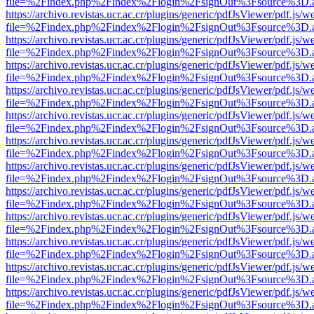
file=%2Findex.php%2Findex%2Flogin%2FsignOut%3Fsource%3D.ame
https://archivo.revistas.ucr.ac.cr/plugins/generic/pdfJsViewer/pdf.js/
file=%2Findex.php%2Findex%2Flogin%2FsignOut%3Fsource%3D.ame
https://archivo.revistas.ucr.ac.cr/plugins/generic/pdfJsViewer/pdf.js/
file=%2Findex.php%2Findex%2Flogin%2FsignOut%3Fsource%3D.ame
https://archivo.revistas.ucr.ac.cr/plugins/generic/pdfJsViewer/pdf.js/
file=%2Findex.php%2Findex%2Flogin%2FsignOut%3Fsource%3D.ame
https://archivo.revistas.ucr.ac.cr/plugins/generic/pdfJsViewer/pdf.js/
file=%2Findex.php%2Findex%2Flogin%2FsignOut%3Fsource%3D.ame
https://archivo.revistas.ucr.ac.cr/plugins/generic/pdfJsViewer/pdf.js/
file=%2Findex.php%2Findex%2Flogin%2FsignOut%3Fsource%3D.ame
https://archivo.revistas.ucr.ac.cr/plugins/generic/pdfJsViewer/pdf.js/
file=%2Findex.php%2Findex%2Flogin%2FsignOut%3Fsource%3D.ame
https://archivo.revistas.ucr.ac.cr/plugins/generic/pdfJsViewer/pdf.js/
file=%2Findex.php%2Findex%2Flogin%2FsignOut%3Fsource%3D.ame
https://archivo.revistas.ucr.ac.cr/plugins/generic/pdfJsViewer/pdf.js/
file=%2Findex.php%2Findex%2Flogin%2FsignOut%3Fsource%3D.ame
https://archivo.revistas.ucr.ac.cr/plugins/generic/pdfJsViewer/pdf.js/
file=%2Findex.php%2Findex%2Flogin%2FsignOut%3Fsource%3D.ame
https://archivo.revistas.ucr.ac.cr/plugins/generic/pdfJsViewer/pdf.js/
file=%2Findex.php%2Findex%2Flogin%2FsignOut%3Fsource%3D.ame
https://archivo.revistas.ucr.ac.cr/plugins/generic/pdfJsViewer/pdf.js/
file=%2Findex.php%2Findex%2Flogin%2FsignOut%3Fsource%3D.ame
https://archivo.revistas.ucr.ac.cr/plugins/generic/pdfJsViewer/pdf.js/
file=%2Findex.php%2Findex%2Flogin%2FsignOut%3Fsource%3D.ame