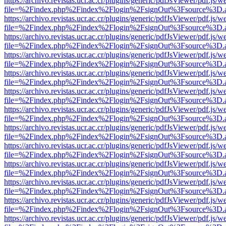
https://archivo.revistas.ucr.ac.cr/plugins/generic/pdfJsViewer/pdf.js/
file=%2Findex.php%2Findex%2Flogin%2FsignOut%3Fsource%3D.ame
https://archivo.revistas.ucr.ac.cr/plugins/generic/pdfJsViewer/pdf.js/
file=%2Findex.php%2Findex%2Flogin%2FsignOut%3Fsource%3D.ame
https://archivo.revistas.ucr.ac.cr/plugins/generic/pdfJsViewer/pdf.js/
file=%2Findex.php%2Findex%2Flogin%2FsignOut%3Fsource%3D.ame
https://archivo.revistas.ucr.ac.cr/plugins/generic/pdfJsViewer/pdf.js/
file=%2Findex.php%2Findex%2Flogin%2FsignOut%3Fsource%3D.ame
https://archivo.revistas.ucr.ac.cr/plugins/generic/pdfJsViewer/pdf.js/
file=%2Findex.php%2Findex%2Flogin%2FsignOut%3Fsource%3D.ame
https://archivo.revistas.ucr.ac.cr/plugins/generic/pdfJsViewer/pdf.js/
file=%2Findex.php%2Findex%2Flogin%2FsignOut%3Fsource%3D.ame
https://archivo.revistas.ucr.ac.cr/plugins/generic/pdfJsViewer/pdf.js/
file=%2Findex.php%2Findex%2Flogin%2FsignOut%3Fsource%3D.ame
https://archivo.revistas.ucr.ac.cr/plugins/generic/pdfJsViewer/pdf.js/
file=%2Findex.php%2Findex%2Flogin%2FsignOut%3Fsource%3D.ame
https://archivo.revistas.ucr.ac.cr/plugins/generic/pdfJsViewer/pdf.js/
file=%2Findex.php%2Findex%2Flogin%2FsignOut%3Fsource%3D.ame
https://archivo.revistas.ucr.ac.cr/plugins/generic/pdfJsViewer/pdf.js/
file=%2Findex.php%2Findex%2Flogin%2FsignOut%3Fsource%3D.ame
https://archivo.revistas.ucr.ac.cr/plugins/generic/pdfJsViewer/pdf.js/
file=%2Findex.php%2Findex%2Flogin%2FsignOut%3Fsource%3D.ame
https://archivo.revistas.ucr.ac.cr/plugins/generic/pdfJsViewer/pdf.js/
file=%2Findex.php%2Findex%2Flogin%2FsignOut%3Fsource%3D.ame
https://archivo.revistas.ucr.ac.cr/plugins/generic/pdfJsViewer/pdf.js/