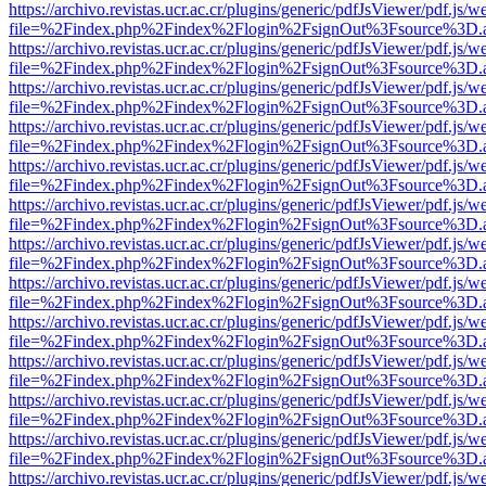
https://archivo.revistas.ucr.ac.cr/plugins/generic/pdfJsViewer/pdf.js/
file=%2Findex.php%2Findex%2Flogin%2FsignOut%3Fsource%3D.ame
https://archivo.revistas.ucr.ac.cr/plugins/generic/pdfJsViewer/pdf.js/
file=%2Findex.php%2Findex%2Flogin%2FsignOut%3Fsource%3D.ame
https://archivo.revistas.ucr.ac.cr/plugins/generic/pdfJsViewer/pdf.js/
file=%2Findex.php%2Findex%2Flogin%2FsignOut%3Fsource%3D.ame
https://archivo.revistas.ucr.ac.cr/plugins/generic/pdfJsViewer/pdf.js/
file=%2Findex.php%2Findex%2Flogin%2FsignOut%3Fsource%3D.ame
https://archivo.revistas.ucr.ac.cr/plugins/generic/pdfJsViewer/pdf.js/
file=%2Findex.php%2Findex%2Flogin%2FsignOut%3Fsource%3D.ame
https://archivo.revistas.ucr.ac.cr/plugins/generic/pdfJsViewer/pdf.js/
file=%2Findex.php%2Findex%2Flogin%2FsignOut%3Fsource%3D.ame
https://archivo.revistas.ucr.ac.cr/plugins/generic/pdfJsViewer/pdf.js/
file=%2Findex.php%2Findex%2Flogin%2FsignOut%3Fsource%3D.ame
https://archivo.revistas.ucr.ac.cr/plugins/generic/pdfJsViewer/pdf.js/
file=%2Findex.php%2Findex%2Flogin%2FsignOut%3Fsource%3D.ame
https://archivo.revistas.ucr.ac.cr/plugins/generic/pdfJsViewer/pdf.js/
file=%2Findex.php%2Findex%2Flogin%2FsignOut%3Fsource%3D.ame
https://archivo.revistas.ucr.ac.cr/plugins/generic/pdfJsViewer/pdf.js/
file=%2Findex.php%2Findex%2Flogin%2FsignOut%3Fsource%3D.ame
https://archivo.revistas.ucr.ac.cr/plugins/generic/pdfJsViewer/pdf.js/
file=%2Findex.php%2Findex%2Flogin%2FsignOut%3Fsource%3D.ame
https://archivo.revistas.ucr.ac.cr/plugins/generic/pdfJsViewer/pdf.js/
file=%2Findex.php%2Findex%2Flogin%2FsignOut%3Fsource%3D.ame
https://archivo.revistas.ucr.ac.cr/plugins/generic/pdfJsViewer/pdf.js/