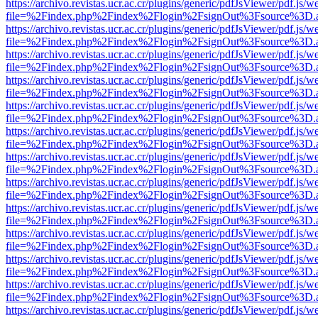
https://archivo.revistas.ucr.ac.cr/plugins/generic/pdfJsViewer/pdf.js/
file=%2Findex.php%2Findex%2Flogin%2FsignOut%3Fsource%3D.ame
https://archivo.revistas.ucr.ac.cr/plugins/generic/pdfJsViewer/pdf.js/
file=%2Findex.php%2Findex%2Flogin%2FsignOut%3Fsource%3D.ame
https://archivo.revistas.ucr.ac.cr/plugins/generic/pdfJsViewer/pdf.js/
file=%2Findex.php%2Findex%2Flogin%2FsignOut%3Fsource%3D.ame
https://archivo.revistas.ucr.ac.cr/plugins/generic/pdfJsViewer/pdf.js/
file=%2Findex.php%2Findex%2Flogin%2FsignOut%3Fsource%3D.ame
https://archivo.revistas.ucr.ac.cr/plugins/generic/pdfJsViewer/pdf.js/
file=%2Findex.php%2Findex%2Flogin%2FsignOut%3Fsource%3D.ame
https://archivo.revistas.ucr.ac.cr/plugins/generic/pdfJsViewer/pdf.js/
file=%2Findex.php%2Findex%2Flogin%2FsignOut%3Fsource%3D.ame
https://archivo.revistas.ucr.ac.cr/plugins/generic/pdfJsViewer/pdf.js/
file=%2Findex.php%2Findex%2Flogin%2FsignOut%3Fsource%3D.ame
https://archivo.revistas.ucr.ac.cr/plugins/generic/pdfJsViewer/pdf.js/
file=%2Findex.php%2Findex%2Flogin%2FsignOut%3Fsource%3D.ame
https://archivo.revistas.ucr.ac.cr/plugins/generic/pdfJsViewer/pdf.js/
file=%2Findex.php%2Findex%2Flogin%2FsignOut%3Fsource%3D.ame
https://archivo.revistas.ucr.ac.cr/plugins/generic/pdfJsViewer/pdf.js/
file=%2Findex.php%2Findex%2Flogin%2FsignOut%3Fsource%3D.ame
https://archivo.revistas.ucr.ac.cr/plugins/generic/pdfJsViewer/pdf.js/
file=%2Findex.php%2Findex%2Flogin%2FsignOut%3Fsource%3D.ame
https://archivo.revistas.ucr.ac.cr/plugins/generic/pdfJsViewer/pdf.js/
file=%2Findex.php%2Findex%2Flogin%2FsignOut%3Fsource%3D.ame
https://archivo.revistas.ucr.ac.cr/plugins/generic/pdfJsViewer/pdf.js/