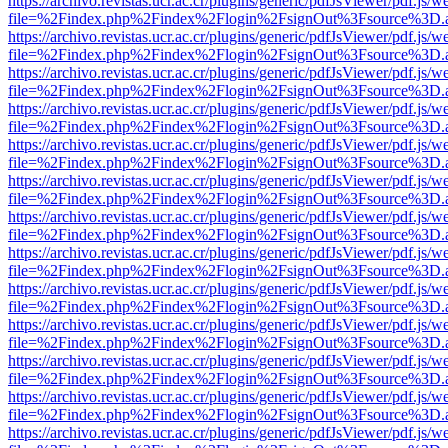
https://archivo.revistas.ucr.ac.cr/plugins/generic/pdfJsViewer/pdf.js/
file=%2Findex.php%2Findex%2Flogin%2FsignOut%3Fsource%3D.ame
https://archivo.revistas.ucr.ac.cr/plugins/generic/pdfJsViewer/pdf.js/
file=%2Findex.php%2Findex%2Flogin%2FsignOut%3Fsource%3D.ame
https://archivo.revistas.ucr.ac.cr/plugins/generic/pdfJsViewer/pdf.js/
file=%2Findex.php%2Findex%2Flogin%2FsignOut%3Fsource%3D.ame
https://archivo.revistas.ucr.ac.cr/plugins/generic/pdfJsViewer/pdf.js/
file=%2Findex.php%2Findex%2Flogin%2FsignOut%3Fsource%3D.ame
https://archivo.revistas.ucr.ac.cr/plugins/generic/pdfJsViewer/pdf.js/
file=%2Findex.php%2Findex%2Flogin%2FsignOut%3Fsource%3D.ame
https://archivo.revistas.ucr.ac.cr/plugins/generic/pdfJsViewer/pdf.js/
file=%2Findex.php%2Findex%2Flogin%2FsignOut%3Fsource%3D.ame
https://archivo.revistas.ucr.ac.cr/plugins/generic/pdfJsViewer/pdf.js/
file=%2Findex.php%2Findex%2Flogin%2FsignOut%3Fsource%3D.ame
https://archivo.revistas.ucr.ac.cr/plugins/generic/pdfJsViewer/pdf.js/
file=%2Findex.php%2Findex%2Flogin%2FsignOut%3Fsource%3D.ame
https://archivo.revistas.ucr.ac.cr/plugins/generic/pdfJsViewer/pdf.js/
file=%2Findex.php%2Findex%2Flogin%2FsignOut%3Fsource%3D.ame
https://archivo.revistas.ucr.ac.cr/plugins/generic/pdfJsViewer/pdf.js/
file=%2Findex.php%2Findex%2Flogin%2FsignOut%3Fsource%3D.ame
https://archivo.revistas.ucr.ac.cr/plugins/generic/pdfJsViewer/pdf.js/
file=%2Findex.php%2Findex%2Flogin%2FsignOut%3Fsource%3D.ame
https://archivo.revistas.ucr.ac.cr/plugins/generic/pdfJsViewer/pdf.js/
file=%2Findex.php%2Findex%2Flogin%2FsignOut%3Fsource%3D.ame
https://archivo.revistas.ucr.ac.cr/plugins/generic/pdfJsViewer/pdf.js/