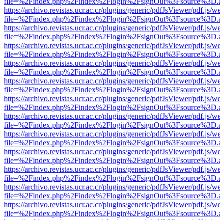
file=%2Findex.php%2Findex%2Flogin%2FsignOut%3Fsource%3D.ame
https://archivo.revistas.ucr.ac.cr/plugins/generic/pdfJsViewer/pdf.js/
file=%2Findex.php%2Findex%2Flogin%2FsignOut%3Fsource%3D.ame
https://archivo.revistas.ucr.ac.cr/plugins/generic/pdfJsViewer/pdf.js/
file=%2Findex.php%2Findex%2Flogin%2FsignOut%3Fsource%3D.ame
https://archivo.revistas.ucr.ac.cr/plugins/generic/pdfJsViewer/pdf.js/
file=%2Findex.php%2Findex%2Flogin%2FsignOut%3Fsource%3D.ame
https://archivo.revistas.ucr.ac.cr/plugins/generic/pdfJsViewer/pdf.js/
file=%2Findex.php%2Findex%2Flogin%2FsignOut%3Fsource%3D.ame
https://archivo.revistas.ucr.ac.cr/plugins/generic/pdfJsViewer/pdf.js/
file=%2Findex.php%2Findex%2Flogin%2FsignOut%3Fsource%3D.ame
https://archivo.revistas.ucr.ac.cr/plugins/generic/pdfJsViewer/pdf.js/
file=%2Findex.php%2Findex%2Flogin%2FsignOut%3Fsource%3D.ame
https://archivo.revistas.ucr.ac.cr/plugins/generic/pdfJsViewer/pdf.js/
file=%2Findex.php%2Findex%2Flogin%2FsignOut%3Fsource%3D.ame
https://archivo.revistas.ucr.ac.cr/plugins/generic/pdfJsViewer/pdf.js/
file=%2Findex.php%2Findex%2Flogin%2FsignOut%3Fsource%3D.ame
https://archivo.revistas.ucr.ac.cr/plugins/generic/pdfJsViewer/pdf.js/
file=%2Findex.php%2Findex%2Flogin%2FsignOut%3Fsource%3D.ame
https://archivo.revistas.ucr.ac.cr/plugins/generic/pdfJsViewer/pdf.js/
file=%2Findex.php%2Findex%2Flogin%2FsignOut%3Fsource%3D.ame
https://archivo.revistas.ucr.ac.cr/plugins/generic/pdfJsViewer/pdf.js/
file=%2Findex.php%2Findex%2Flogin%2FsignOut%3Fsource%3D.ame
https://archivo.revistas.ucr.ac.cr/plugins/generic/pdfJsViewer/pdf.js/
file=%2Findex.php%2Findex%2Flogin%2FsignOut%3Fsource%3D.ame