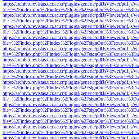
https://archivo.revistas.ucr.ac.cr/plugins/generic/pdfJsViewer/pdf.js/
file=%2Findex.php%2Findex%2Flogin%2FsignOut%3Fsource%3D.ame
https://archivo.revistas.ucr.ac.cr/plugins/generic/pdfJsViewer/pdf.js/
file=%2Findex.php%2Findex%2Flogin%2FsignOut%3Fsource%3D.ame
https://archivo.revistas.ucr.ac.cr/plugins/generic/pdfJsViewer/pdf.js/
file=%2Findex.php%2Findex%2Flogin%2FsignOut%3Fsource%3D.ame
https://archivo.revistas.ucr.ac.cr/plugins/generic/pdfJsViewer/pdf.js/
file=%2Findex.php%2Findex%2Flogin%2FsignOut%3Fsource%3D.ame
https://archivo.revistas.ucr.ac.cr/plugins/generic/pdfJsViewer/pdf.js/
file=%2Findex.php%2Findex%2Flogin%2FsignOut%3Fsource%3D.ame
https://archivo.revistas.ucr.ac.cr/plugins/generic/pdfJsViewer/pdf.js/
file=%2Findex.php%2Findex%2Flogin%2FsignOut%3Fsource%3D.ame
https://archivo.revistas.ucr.ac.cr/plugins/generic/pdfJsViewer/pdf.js/
file=%2Findex.php%2Findex%2Flogin%2FsignOut%3Fsource%3D.ame
https://archivo.revistas.ucr.ac.cr/plugins/generic/pdfJsViewer/pdf.js/
file=%2Findex.php%2Findex%2Flogin%2FsignOut%3Fsource%3D.ame
https://archivo.revistas.ucr.ac.cr/plugins/generic/pdfJsViewer/pdf.js/
file=%2Findex.php%2Findex%2Flogin%2FsignOut%3Fsource%3D.ame
https://archivo.revistas.ucr.ac.cr/plugins/generic/pdfJsViewer/pdf.js/
file=%2Findex.php%2Findex%2Flogin%2FsignOut%3Fsource%3D.ame
https://archivo.revistas.ucr.ac.cr/plugins/generic/pdfJsViewer/pdf.js/
file=%2Findex.php%2Findex%2Flogin%2FsignOut%3Fsource%3D.ame
https://archivo.revistas.ucr.ac.cr/plugins/generic/pdfJsViewer/pdf.js/
file=%2Findex.php%2Findex%2Flogin%2FsignOut%3Fsource%3D.ame
https://archivo.revistas.ucr.ac.cr/plugins/generic/pdfJsViewer/pdf.js/