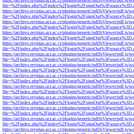
https://archivo.revistas.ucr.ac.cr/plugins/generic/pdfJsViewer/pdf.js/
file=%2Findex.php%2Findex%2Flogin%2FsignOut%3Fsource%3D.ame
https://archivo.revistas.ucr.ac.cr/plugins/generic/pdfJsViewer/pdf.js/
file=%2Findex.php%2Findex%2Flogin%2FsignOut%3Fsource%3D.ame
https://archivo.revistas.ucr.ac.cr/plugins/generic/pdfJsViewer/pdf.js/
file=%2Findex.php%2Findex%2Flogin%2FsignOut%3Fsource%3D.ame
https://archivo.revistas.ucr.ac.cr/plugins/generic/pdfJsViewer/pdf.js/
file=%2Findex.php%2Findex%2Flogin%2FsignOut%3Fsource%3D.ame
https://archivo.revistas.ucr.ac.cr/plugins/generic/pdfJsViewer/pdf.js/
file=%2Findex.php%2Findex%2Flogin%2FsignOut%3Fsource%3D.ame
https://archivo.revistas.ucr.ac.cr/plugins/generic/pdfJsViewer/pdf.js/
file=%2Findex.php%2Findex%2Flogin%2FsignOut%3Fsource%3D.ame
https://archivo.revistas.ucr.ac.cr/plugins/generic/pdfJsViewer/pdf.js/
file=%2Findex.php%2Findex%2Flogin%2FsignOut%3Fsource%3D.ame
https://archivo.revistas.ucr.ac.cr/plugins/generic/pdfJsViewer/pdf.js/
file=%2Findex.php%2Findex%2Flogin%2FsignOut%3Fsource%3D.ame
https://archivo.revistas.ucr.ac.cr/plugins/generic/pdfJsViewer/pdf.js/
file=%2Findex.php%2Findex%2Flogin%2FsignOut%3Fsource%3D.ame
https://archivo.revistas.ucr.ac.cr/plugins/generic/pdfJsViewer/pdf.js/
file=%2Findex.php%2Findex%2Flogin%2FsignOut%3Fsource%3D.ame
https://archivo.revistas.ucr.ac.cr/plugins/generic/pdfJsViewer/pdf.js/
file=%2Findex.php%2Findex%2Flogin%2FsignOut%3Fsource%3D.ame
https://archivo.revistas.ucr.ac.cr/plugins/generic/pdfJsViewer/pdf.js/
file=%2Findex.php%2Findex%2Flogin%2FsignOut%3Fsource%3D.ame
https://archivo.revistas.ucr.ac.cr/plugins/generic/pdfJsViewer/pdf.js/