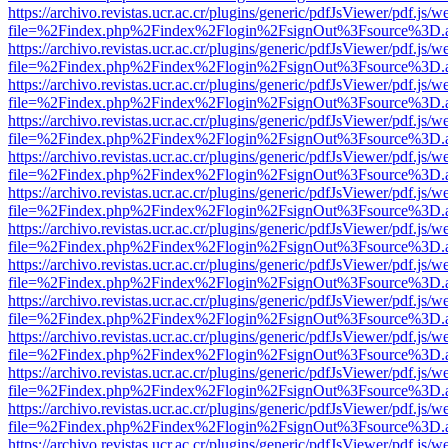
https://archivo.revistas.ucr.ac.cr/plugins/generic/pdfJsViewer/pdf.js/
file=%2Findex.php%2Findex%2Flogin%2FsignOut%3Fsource%3D.ame
https://archivo.revistas.ucr.ac.cr/plugins/generic/pdfJsViewer/pdf.js/
file=%2Findex.php%2Findex%2Flogin%2FsignOut%3Fsource%3D.ame
https://archivo.revistas.ucr.ac.cr/plugins/generic/pdfJsViewer/pdf.js/
file=%2Findex.php%2Findex%2Flogin%2FsignOut%3Fsource%3D.ame
https://archivo.revistas.ucr.ac.cr/plugins/generic/pdfJsViewer/pdf.js/
file=%2Findex.php%2Findex%2Flogin%2FsignOut%3Fsource%3D.ame
https://archivo.revistas.ucr.ac.cr/plugins/generic/pdfJsViewer/pdf.js/
file=%2Findex.php%2Findex%2Flogin%2FsignOut%3Fsource%3D.ame
https://archivo.revistas.ucr.ac.cr/plugins/generic/pdfJsViewer/pdf.js/
file=%2Findex.php%2Findex%2Flogin%2FsignOut%3Fsource%3D.ame
https://archivo.revistas.ucr.ac.cr/plugins/generic/pdfJsViewer/pdf.js/
file=%2Findex.php%2Findex%2Flogin%2FsignOut%3Fsource%3D.ame
https://archivo.revistas.ucr.ac.cr/plugins/generic/pdfJsViewer/pdf.js/
file=%2Findex.php%2Findex%2Flogin%2FsignOut%3Fsource%3D.ame
https://archivo.revistas.ucr.ac.cr/plugins/generic/pdfJsViewer/pdf.js/
file=%2Findex.php%2Findex%2Flogin%2FsignOut%3Fsource%3D.ame
https://archivo.revistas.ucr.ac.cr/plugins/generic/pdfJsViewer/pdf.js/
file=%2Findex.php%2Findex%2Flogin%2FsignOut%3Fsource%3D.ame
https://archivo.revistas.ucr.ac.cr/plugins/generic/pdfJsViewer/pdf.js/
file=%2Findex.php%2Findex%2Flogin%2FsignOut%3Fsource%3D.ame
https://archivo.revistas.ucr.ac.cr/plugins/generic/pdfJsViewer/pdf.js/
file=%2Findex.php%2Findex%2Flogin%2FsignOut%3Fsource%3D.ame
https://archivo.revistas.ucr.ac.cr/plugins/generic/pdfJsViewer/pdf.js/