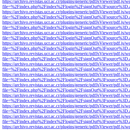
https://archivo.revistas.ucr.ac.cr/plugins/generic/pdfJsViewer/pdf.js/
file=%2Findex.php%2Findex%2Flogin%2FsignOut%3Fsource%3D.ame
https://archivo.revistas.ucr.ac.cr/plugins/generic/pdfJsViewer/pdf.js/
file=%2Findex.php%2Findex%2Flogin%2FsignOut%3Fsource%3D.ame
https://archivo.revistas.ucr.ac.cr/plugins/generic/pdfJsViewer/pdf.js/
file=%2Findex.php%2Findex%2Flogin%2FsignOut%3Fsource%3D.ame
https://archivo.revistas.ucr.ac.cr/plugins/generic/pdfJsViewer/pdf.js/
file=%2Findex.php%2Findex%2Flogin%2FsignOut%3Fsource%3D.ame
https://archivo.revistas.ucr.ac.cr/plugins/generic/pdfJsViewer/pdf.js/
file=%2Findex.php%2Findex%2Flogin%2FsignOut%3Fsource%3D.ame
https://archivo.revistas.ucr.ac.cr/plugins/generic/pdfJsViewer/pdf.js/
file=%2Findex.php%2Findex%2Flogin%2FsignOut%3Fsource%3D.ame
https://archivo.revistas.ucr.ac.cr/plugins/generic/pdfJsViewer/pdf.js/
file=%2Findex.php%2Findex%2Flogin%2FsignOut%3Fsource%3D.ame
https://archivo.revistas.ucr.ac.cr/plugins/generic/pdfJsViewer/pdf.js/
file=%2Findex.php%2Findex%2Flogin%2FsignOut%3Fsource%3D.ame
https://archivo.revistas.ucr.ac.cr/plugins/generic/pdfJsViewer/pdf.js/
file=%2Findex.php%2Findex%2Flogin%2FsignOut%3Fsource%3D.ame
https://archivo.revistas.ucr.ac.cr/plugins/generic/pdfJsViewer/pdf.js/
file=%2Findex.php%2Findex%2Flogin%2FsignOut%3Fsource%3D.ame
https://archivo.revistas.ucr.ac.cr/plugins/generic/pdfJsViewer/pdf.js/
file=%2Findex.php%2Findex%2Flogin%2FsignOut%3Fsource%3D.ame
https://archivo.revistas.ucr.ac.cr/plugins/generic/pdfJsViewer/pdf.js/
file=%2Findex.php%2Findex%2Flogin%2FsignOut%3Fsource%3D.ame
https://archivo.revistas.ucr.ac.cr/plugins/generic/pdfJsViewer/pdf.js/