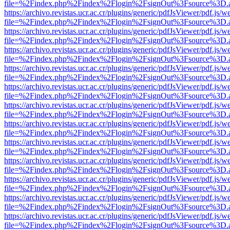
file=%2Findex.php%2Findex%2Flogin%2FsignOut%3Fsource%3D.ame
https://archivo.revistas.ucr.ac.cr/plugins/generic/pdfJsViewer/pdf.js/
file=%2Findex.php%2Findex%2Flogin%2FsignOut%3Fsource%3D.ame
https://archivo.revistas.ucr.ac.cr/plugins/generic/pdfJsViewer/pdf.js/
file=%2Findex.php%2Findex%2Flogin%2FsignOut%3Fsource%3D.ame
https://archivo.revistas.ucr.ac.cr/plugins/generic/pdfJsViewer/pdf.js/
file=%2Findex.php%2Findex%2Flogin%2FsignOut%3Fsource%3D.ame
https://archivo.revistas.ucr.ac.cr/plugins/generic/pdfJsViewer/pdf.js/
file=%2Findex.php%2Findex%2Flogin%2FsignOut%3Fsource%3D.ame
https://archivo.revistas.ucr.ac.cr/plugins/generic/pdfJsViewer/pdf.js/
file=%2Findex.php%2Findex%2Flogin%2FsignOut%3Fsource%3D.ame
https://archivo.revistas.ucr.ac.cr/plugins/generic/pdfJsViewer/pdf.js/
file=%2Findex.php%2Findex%2Flogin%2FsignOut%3Fsource%3D.ame
https://archivo.revistas.ucr.ac.cr/plugins/generic/pdfJsViewer/pdf.js/
file=%2Findex.php%2Findex%2Flogin%2FsignOut%3Fsource%3D.ame
https://archivo.revistas.ucr.ac.cr/plugins/generic/pdfJsViewer/pdf.js/
file=%2Findex.php%2Findex%2Flogin%2FsignOut%3Fsource%3D.ame
https://archivo.revistas.ucr.ac.cr/plugins/generic/pdfJsViewer/pdf.js/
file=%2Findex.php%2Findex%2Flogin%2FsignOut%3Fsource%3D.ame
https://archivo.revistas.ucr.ac.cr/plugins/generic/pdfJsViewer/pdf.js/
file=%2Findex.php%2Findex%2Flogin%2FsignOut%3Fsource%3D.ame
https://archivo.revistas.ucr.ac.cr/plugins/generic/pdfJsViewer/pdf.js/
file=%2Findex.php%2Findex%2Flogin%2FsignOut%3Fsource%3D.ame
https://archivo.revistas.ucr.ac.cr/plugins/generic/pdfJsViewer/pdf.js/
file=%2Findex.php%2Findex%2Flogin%2FsignOut%3Fsource%3D.ame