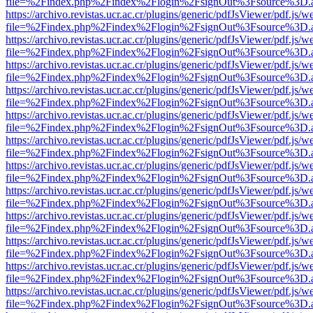
file=%2Findex.php%2Findex%2Flogin%2FsignOut%3Fsource%3D.ame
https://archivo.revistas.ucr.ac.cr/plugins/generic/pdfJsViewer/pdf.js/
file=%2Findex.php%2Findex%2Flogin%2FsignOut%3Fsource%3D.ame
https://archivo.revistas.ucr.ac.cr/plugins/generic/pdfJsViewer/pdf.js/
file=%2Findex.php%2Findex%2Flogin%2FsignOut%3Fsource%3D.ame
https://archivo.revistas.ucr.ac.cr/plugins/generic/pdfJsViewer/pdf.js/
file=%2Findex.php%2Findex%2Flogin%2FsignOut%3Fsource%3D.ame
https://archivo.revistas.ucr.ac.cr/plugins/generic/pdfJsViewer/pdf.js/
file=%2Findex.php%2Findex%2Flogin%2FsignOut%3Fsource%3D.ame
https://archivo.revistas.ucr.ac.cr/plugins/generic/pdfJsViewer/pdf.js/
file=%2Findex.php%2Findex%2Flogin%2FsignOut%3Fsource%3D.ame
https://archivo.revistas.ucr.ac.cr/plugins/generic/pdfJsViewer/pdf.js/
file=%2Findex.php%2Findex%2Flogin%2FsignOut%3Fsource%3D.ame
https://archivo.revistas.ucr.ac.cr/plugins/generic/pdfJsViewer/pdf.js/
file=%2Findex.php%2Findex%2Flogin%2FsignOut%3Fsource%3D.ame
https://archivo.revistas.ucr.ac.cr/plugins/generic/pdfJsViewer/pdf.js/
file=%2Findex.php%2Findex%2Flogin%2FsignOut%3Fsource%3D.ame
https://archivo.revistas.ucr.ac.cr/plugins/generic/pdfJsViewer/pdf.js/
file=%2Findex.php%2Findex%2Flogin%2FsignOut%3Fsource%3D.ame
https://archivo.revistas.ucr.ac.cr/plugins/generic/pdfJsViewer/pdf.js/
file=%2Findex.php%2Findex%2Flogin%2FsignOut%3Fsource%3D.ame
https://archivo.revistas.ucr.ac.cr/plugins/generic/pdfJsViewer/pdf.js/
file=%2Findex.php%2Findex%2Flogin%2FsignOut%3Fsource%3D.ame
https://archivo.revistas.ucr.ac.cr/plugins/generic/pdfJsViewer/pdf.js/
file=%2Findex.php%2Findex%2Flogin%2FsignOut%3Fsource%3D.ame