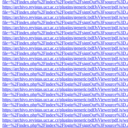
file=%2Findex.php%2Findex%2Flogin%2FsignOut%3Fsource%3D.ame
https://archivo.revistas.ucr.ac.cr/plugins/generic/pdfJsViewer/pdf.js/
file=%2Findex.php%2Findex%2Flogin%2FsignOut%3Fsource%3D.ame
https://archivo.revistas.ucr.ac.cr/plugins/generic/pdfJsViewer/pdf.js/
file=%2Findex.php%2Findex%2Flogin%2FsignOut%3Fsource%3D.ame
https://archivo.revistas.ucr.ac.cr/plugins/generic/pdfJsViewer/pdf.js/
file=%2Findex.php%2Findex%2Flogin%2FsignOut%3Fsource%3D.ame
https://archivo.revistas.ucr.ac.cr/plugins/generic/pdfJsViewer/pdf.js/
file=%2Findex.php%2Findex%2Flogin%2FsignOut%3Fsource%3D.ame
https://archivo.revistas.ucr.ac.cr/plugins/generic/pdfJsViewer/pdf.js/
file=%2Findex.php%2Findex%2Flogin%2FsignOut%3Fsource%3D.ame
https://archivo.revistas.ucr.ac.cr/plugins/generic/pdfJsViewer/pdf.js/
file=%2Findex.php%2Findex%2Flogin%2FsignOut%3Fsource%3D.ame
https://archivo.revistas.ucr.ac.cr/plugins/generic/pdfJsViewer/pdf.js/
file=%2Findex.php%2Findex%2Flogin%2FsignOut%3Fsource%3D.ame
https://archivo.revistas.ucr.ac.cr/plugins/generic/pdfJsViewer/pdf.js/
file=%2Findex.php%2Findex%2Flogin%2FsignOut%3Fsource%3D.ame
https://archivo.revistas.ucr.ac.cr/plugins/generic/pdfJsViewer/pdf.js/
file=%2Findex.php%2Findex%2Flogin%2FsignOut%3Fsource%3D.ame
https://archivo.revistas.ucr.ac.cr/plugins/generic/pdfJsViewer/pdf.js/
file=%2Findex.php%2Findex%2Flogin%2FsignOut%3Fsource%3D.ame
https://archivo.revistas.ucr.ac.cr/plugins/generic/pdfJsViewer/pdf.js/
file=%2Findex.php%2Findex%2Flogin%2FsignOut%3Fsource%3D.ame
https://archivo.revistas.ucr.ac.cr/plugins/generic/pdfJsViewer/pdf.js/
file=%2Findex.php%2Findex%2Flogin%2FsignOut%3Fsource%3D.ame