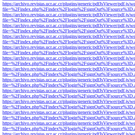
https://archivo.revistas.ucr.ac.cr/plugins/generic/pdfJsViewer/pdf.js/
file=%2Findex.php%2Findex%2Flogin%2FsignOut%3Fsource%3D.ame
https://archivo.revistas.ucr.ac.cr/plugins/generic/pdfJsViewer/pdf.js/
file=%2Findex.php%2Findex%2Flogin%2FsignOut%3Fsource%3D.ame
https://archivo.revistas.ucr.ac.cr/plugins/generic/pdfJsViewer/pdf.js/
file=%2Findex.php%2Findex%2Flogin%2FsignOut%3Fsource%3D.ame
https://archivo.revistas.ucr.ac.cr/plugins/generic/pdfJsViewer/pdf.js/
file=%2Findex.php%2Findex%2Flogin%2FsignOut%3Fsource%3D.ame
https://archivo.revistas.ucr.ac.cr/plugins/generic/pdfJsViewer/pdf.js/
file=%2Findex.php%2Findex%2Flogin%2FsignOut%3Fsource%3D.ame
https://archivo.revistas.ucr.ac.cr/plugins/generic/pdfJsViewer/pdf.js/
file=%2Findex.php%2Findex%2Flogin%2FsignOut%3Fsource%3D.ame
https://archivo.revistas.ucr.ac.cr/plugins/generic/pdfJsViewer/pdf.js/
file=%2Findex.php%2Findex%2Flogin%2FsignOut%3Fsource%3D.ame
https://archivo.revistas.ucr.ac.cr/plugins/generic/pdfJsViewer/pdf.js/
file=%2Findex.php%2Findex%2Flogin%2FsignOut%3Fsource%3D.ame
https://archivo.revistas.ucr.ac.cr/plugins/generic/pdfJsViewer/pdf.js/
file=%2Findex.php%2Findex%2Flogin%2FsignOut%3Fsource%3D.ame
https://archivo.revistas.ucr.ac.cr/plugins/generic/pdfJsViewer/pdf.js/
file=%2Findex.php%2Findex%2Flogin%2FsignOut%3Fsource%3D.ame
https://archivo.revistas.ucr.ac.cr/plugins/generic/pdfJsViewer/pdf.js/
file=%2Findex.php%2Findex%2Flogin%2FsignOut%3Fsource%3D.ame
https://archivo.revistas.ucr.ac.cr/plugins/generic/pdfJsViewer/pdf.js/
file=%2Findex.php%2Findex%2Flogin%2FsignOut%3Fsource%3D.ame
https://archivo.revistas.ucr.ac.cr/plugins/generic/pdfJsViewer/pdf.js/