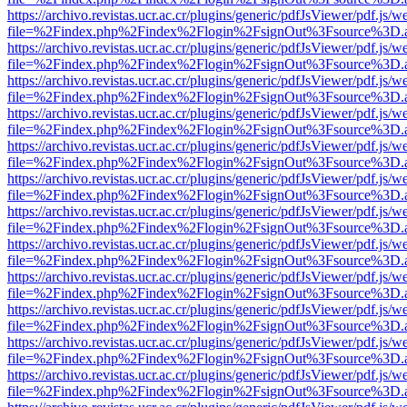
https://archivo.revistas.ucr.ac.cr/plugins/generic/pdfJsViewer/pdf.js/
file=%2Findex.php%2Findex%2Flogin%2FsignOut%3Fsource%3D.ame
https://archivo.revistas.ucr.ac.cr/plugins/generic/pdfJsViewer/pdf.js/
file=%2Findex.php%2Findex%2Flogin%2FsignOut%3Fsource%3D.ame
https://archivo.revistas.ucr.ac.cr/plugins/generic/pdfJsViewer/pdf.js/
file=%2Findex.php%2Findex%2Flogin%2FsignOut%3Fsource%3D.ame
https://archivo.revistas.ucr.ac.cr/plugins/generic/pdfJsViewer/pdf.js/
file=%2Findex.php%2Findex%2Flogin%2FsignOut%3Fsource%3D.ame
https://archivo.revistas.ucr.ac.cr/plugins/generic/pdfJsViewer/pdf.js/
file=%2Findex.php%2Findex%2Flogin%2FsignOut%3Fsource%3D.ame
https://archivo.revistas.ucr.ac.cr/plugins/generic/pdfJsViewer/pdf.js/
file=%2Findex.php%2Findex%2Flogin%2FsignOut%3Fsource%3D.ame
https://archivo.revistas.ucr.ac.cr/plugins/generic/pdfJsViewer/pdf.js/
file=%2Findex.php%2Findex%2Flogin%2FsignOut%3Fsource%3D.ame
https://archivo.revistas.ucr.ac.cr/plugins/generic/pdfJsViewer/pdf.js/
file=%2Findex.php%2Findex%2Flogin%2FsignOut%3Fsource%3D.ame
https://archivo.revistas.ucr.ac.cr/plugins/generic/pdfJsViewer/pdf.js/
file=%2Findex.php%2Findex%2Flogin%2FsignOut%3Fsource%3D.ame
https://archivo.revistas.ucr.ac.cr/plugins/generic/pdfJsViewer/pdf.js/
file=%2Findex.php%2Findex%2Flogin%2FsignOut%3Fsource%3D.ame
https://archivo.revistas.ucr.ac.cr/plugins/generic/pdfJsViewer/pdf.js/
file=%2Findex.php%2Findex%2Flogin%2FsignOut%3Fsource%3D.ame
https://archivo.revistas.ucr.ac.cr/plugins/generic/pdfJsViewer/pdf.js/
file=%2Findex.php%2Findex%2Flogin%2FsignOut%3Fsource%3D.ame