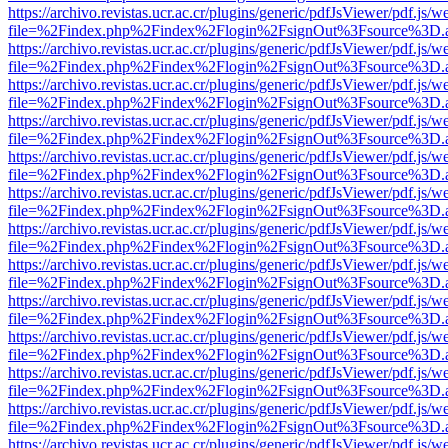
https://archivo.revistas.ucr.ac.cr/plugins/generic/pdfJsViewer/pdf.js/
file=%2Findex.php%2Findex%2Flogin%2FsignOut%3Fsource%3D.ame
https://archivo.revistas.ucr.ac.cr/plugins/generic/pdfJsViewer/pdf.js/
file=%2Findex.php%2Findex%2Flogin%2FsignOut%3Fsource%3D.ame
https://archivo.revistas.ucr.ac.cr/plugins/generic/pdfJsViewer/pdf.js/
file=%2Findex.php%2Findex%2Flogin%2FsignOut%3Fsource%3D.ame
https://archivo.revistas.ucr.ac.cr/plugins/generic/pdfJsViewer/pdf.js/
file=%2Findex.php%2Findex%2Flogin%2FsignOut%3Fsource%3D.ame
https://archivo.revistas.ucr.ac.cr/plugins/generic/pdfJsViewer/pdf.js/
file=%2Findex.php%2Findex%2Flogin%2FsignOut%3Fsource%3D.ame
https://archivo.revistas.ucr.ac.cr/plugins/generic/pdfJsViewer/pdf.js/
file=%2Findex.php%2Findex%2Flogin%2FsignOut%3Fsource%3D.ame
https://archivo.revistas.ucr.ac.cr/plugins/generic/pdfJsViewer/pdf.js/
file=%2Findex.php%2Findex%2Flogin%2FsignOut%3Fsource%3D.ame
https://archivo.revistas.ucr.ac.cr/plugins/generic/pdfJsViewer/pdf.js/
file=%2Findex.php%2Findex%2Flogin%2FsignOut%3Fsource%3D.ame
https://archivo.revistas.ucr.ac.cr/plugins/generic/pdfJsViewer/pdf.js/
file=%2Findex.php%2Findex%2Flogin%2FsignOut%3Fsource%3D.ame
https://archivo.revistas.ucr.ac.cr/plugins/generic/pdfJsViewer/pdf.js/
file=%2Findex.php%2Findex%2Flogin%2FsignOut%3Fsource%3D.ame
https://archivo.revistas.ucr.ac.cr/plugins/generic/pdfJsViewer/pdf.js/
file=%2Findex.php%2Findex%2Flogin%2FsignOut%3Fsource%3D.ame
https://archivo.revistas.ucr.ac.cr/plugins/generic/pdfJsViewer/pdf.js/
file=%2Findex.php%2Findex%2Flogin%2FsignOut%3Fsource%3D.ame
https://archivo.revistas.ucr.ac.cr/plugins/generic/pdfJsViewer/pdf.js/