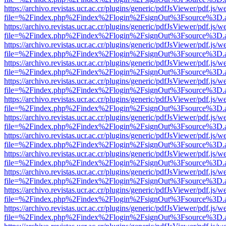
https://archivo.revistas.ucr.ac.cr/plugins/generic/pdfJsViewer/pdf.js/
file=%2Findex.php%2Findex%2Flogin%2FsignOut%3Fsource%3D.ame
https://archivo.revistas.ucr.ac.cr/plugins/generic/pdfJsViewer/pdf.js/
file=%2Findex.php%2Findex%2Flogin%2FsignOut%3Fsource%3D.ame
https://archivo.revistas.ucr.ac.cr/plugins/generic/pdfJsViewer/pdf.js/
file=%2Findex.php%2Findex%2Flogin%2FsignOut%3Fsource%3D.ame
https://archivo.revistas.ucr.ac.cr/plugins/generic/pdfJsViewer/pdf.js/
file=%2Findex.php%2Findex%2Flogin%2FsignOut%3Fsource%3D.ame
https://archivo.revistas.ucr.ac.cr/plugins/generic/pdfJsViewer/pdf.js/
file=%2Findex.php%2Findex%2Flogin%2FsignOut%3Fsource%3D.ame
https://archivo.revistas.ucr.ac.cr/plugins/generic/pdfJsViewer/pdf.js/
file=%2Findex.php%2Findex%2Flogin%2FsignOut%3Fsource%3D.ame
https://archivo.revistas.ucr.ac.cr/plugins/generic/pdfJsViewer/pdf.js/
file=%2Findex.php%2Findex%2Flogin%2FsignOut%3Fsource%3D.ame
https://archivo.revistas.ucr.ac.cr/plugins/generic/pdfJsViewer/pdf.js/
file=%2Findex.php%2Findex%2Flogin%2FsignOut%3Fsource%3D.ame
https://archivo.revistas.ucr.ac.cr/plugins/generic/pdfJsViewer/pdf.js/
file=%2Findex.php%2Findex%2Flogin%2FsignOut%3Fsource%3D.ame
https://archivo.revistas.ucr.ac.cr/plugins/generic/pdfJsViewer/pdf.js/
file=%2Findex.php%2Findex%2Flogin%2FsignOut%3Fsource%3D.ame
https://archivo.revistas.ucr.ac.cr/plugins/generic/pdfJsViewer/pdf.js/
file=%2Findex.php%2Findex%2Flogin%2FsignOut%3Fsource%3D.ame
https://archivo.revistas.ucr.ac.cr/plugins/generic/pdfJsViewer/pdf.js/
file=%2Findex.php%2Findex%2Flogin%2FsignOut%3Fsource%3D.ame