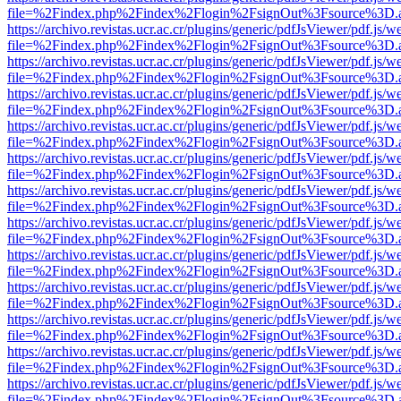
file=%2Findex.php%2Findex%2Flogin%2FsignOut%3Fsource%3D.ame
https://archivo.revistas.ucr.ac.cr/plugins/generic/pdfJsViewer/pdf.js/
file=%2Findex.php%2Findex%2Flogin%2FsignOut%3Fsource%3D.ame
https://archivo.revistas.ucr.ac.cr/plugins/generic/pdfJsViewer/pdf.js/
file=%2Findex.php%2Findex%2Flogin%2FsignOut%3Fsource%3D.ame
https://archivo.revistas.ucr.ac.cr/plugins/generic/pdfJsViewer/pdf.js/
file=%2Findex.php%2Findex%2Flogin%2FsignOut%3Fsource%3D.ame
https://archivo.revistas.ucr.ac.cr/plugins/generic/pdfJsViewer/pdf.js/
file=%2Findex.php%2Findex%2Flogin%2FsignOut%3Fsource%3D.ame
https://archivo.revistas.ucr.ac.cr/plugins/generic/pdfJsViewer/pdf.js/
file=%2Findex.php%2Findex%2Flogin%2FsignOut%3Fsource%3D.ame
https://archivo.revistas.ucr.ac.cr/plugins/generic/pdfJsViewer/pdf.js/
file=%2Findex.php%2Findex%2Flogin%2FsignOut%3Fsource%3D.ame
https://archivo.revistas.ucr.ac.cr/plugins/generic/pdfJsViewer/pdf.js/
file=%2Findex.php%2Findex%2Flogin%2FsignOut%3Fsource%3D.ame
https://archivo.revistas.ucr.ac.cr/plugins/generic/pdfJsViewer/pdf.js/
file=%2Findex.php%2Findex%2Flogin%2FsignOut%3Fsource%3D.ame
https://archivo.revistas.ucr.ac.cr/plugins/generic/pdfJsViewer/pdf.js/
file=%2Findex.php%2Findex%2Flogin%2FsignOut%3Fsource%3D.ame
https://archivo.revistas.ucr.ac.cr/plugins/generic/pdfJsViewer/pdf.js/
file=%2Findex.php%2Findex%2Flogin%2FsignOut%3Fsource%3D.ame
https://archivo.revistas.ucr.ac.cr/plugins/generic/pdfJsViewer/pdf.js/
file=%2Findex.php%2Findex%2Flogin%2FsignOut%3Fsource%3D.ame
https://archivo.revistas.ucr.ac.cr/plugins/generic/pdfJsViewer/pdf.js/
file=%2Findex.php%2Findex%2Flogin%2FsignOut%3Fsource%3D.ame