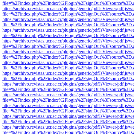
file=%2Findex.php%2Findex%2Flogin%2FsignOut%3Fsource%3D.ame
https://archivo.revistas.ucr.ac.cr/plugins/generic/pdfJsViewer/pdf.js/
file=%2Findex.php%2Findex%2Flogin%2FsignOut%3Fsource%3D.ame
https://archivo.revistas.ucr.ac.cr/plugins/generic/pdfJsViewer/pdf.js/
file=%2Findex.php%2Findex%2Flogin%2FsignOut%3Fsource%3D.ame
https://archivo.revistas.ucr.ac.cr/plugins/generic/pdfJsViewer/pdf.js/
file=%2Findex.php%2Findex%2Flogin%2FsignOut%3Fsource%3D.ame
https://archivo.revistas.ucr.ac.cr/plugins/generic/pdfJsViewer/pdf.js/
file=%2Findex.php%2Findex%2Flogin%2FsignOut%3Fsource%3D.ame
https://archivo.revistas.ucr.ac.cr/plugins/generic/pdfJsViewer/pdf.js/
file=%2Findex.php%2Findex%2Flogin%2FsignOut%3Fsource%3D.ame
https://archivo.revistas.ucr.ac.cr/plugins/generic/pdfJsViewer/pdf.js/
file=%2Findex.php%2Findex%2Flogin%2FsignOut%3Fsource%3D.ame
https://archivo.revistas.ucr.ac.cr/plugins/generic/pdfJsViewer/pdf.js/
file=%2Findex.php%2Findex%2Flogin%2FsignOut%3Fsource%3D.ame
https://archivo.revistas.ucr.ac.cr/plugins/generic/pdfJsViewer/pdf.js/
file=%2Findex.php%2Findex%2Flogin%2FsignOut%3Fsource%3D.ame
https://archivo.revistas.ucr.ac.cr/plugins/generic/pdfJsViewer/pdf.js/
file=%2Findex.php%2Findex%2Flogin%2FsignOut%3Fsource%3D.ame
https://archivo.revistas.ucr.ac.cr/plugins/generic/pdfJsViewer/pdf.js/
file=%2Findex.php%2Findex%2Flogin%2FsignOut%3Fsource%3D.ame
https://archivo.revistas.ucr.ac.cr/plugins/generic/pdfJsViewer/pdf.js/
file=%2Findex.php%2Findex%2Flogin%2FsignOut%3Fsource%3D.ame
https://archivo.revistas.ucr.ac.cr/plugins/generic/pdfJsViewer/pdf.js/
file=%2Findex.php%2Findex%2Flogin%2FsignOut%3Fsource%3D.ame