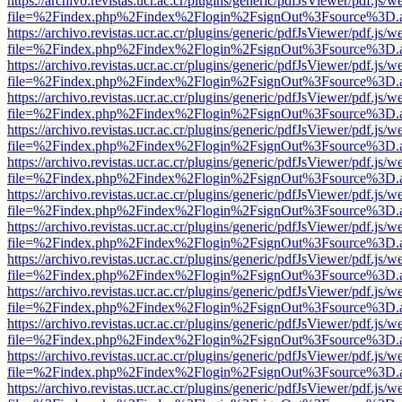
https://archivo.revistas.ucr.ac.cr/plugins/generic/pdfJsViewer/pdf.js/
file=%2Findex.php%2Findex%2Flogin%2FsignOut%3Fsource%3D.ame
https://archivo.revistas.ucr.ac.cr/plugins/generic/pdfJsViewer/pdf.js/
file=%2Findex.php%2Findex%2Flogin%2FsignOut%3Fsource%3D.ame
https://archivo.revistas.ucr.ac.cr/plugins/generic/pdfJsViewer/pdf.js/
file=%2Findex.php%2Findex%2Flogin%2FsignOut%3Fsource%3D.ame
https://archivo.revistas.ucr.ac.cr/plugins/generic/pdfJsViewer/pdf.js/
file=%2Findex.php%2Findex%2Flogin%2FsignOut%3Fsource%3D.ame
https://archivo.revistas.ucr.ac.cr/plugins/generic/pdfJsViewer/pdf.js/
file=%2Findex.php%2Findex%2Flogin%2FsignOut%3Fsource%3D.ame
https://archivo.revistas.ucr.ac.cr/plugins/generic/pdfJsViewer/pdf.js/
file=%2Findex.php%2Findex%2Flogin%2FsignOut%3Fsource%3D.ame
https://archivo.revistas.ucr.ac.cr/plugins/generic/pdfJsViewer/pdf.js/
file=%2Findex.php%2Findex%2Flogin%2FsignOut%3Fsource%3D.ame
https://archivo.revistas.ucr.ac.cr/plugins/generic/pdfJsViewer/pdf.js/
file=%2Findex.php%2Findex%2Flogin%2FsignOut%3Fsource%3D.ame
https://archivo.revistas.ucr.ac.cr/plugins/generic/pdfJsViewer/pdf.js/
file=%2Findex.php%2Findex%2Flogin%2FsignOut%3Fsource%3D.ame
https://archivo.revistas.ucr.ac.cr/plugins/generic/pdfJsViewer/pdf.js/
file=%2Findex.php%2Findex%2Flogin%2FsignOut%3Fsource%3D.ame
https://archivo.revistas.ucr.ac.cr/plugins/generic/pdfJsViewer/pdf.js/
file=%2Findex.php%2Findex%2Flogin%2FsignOut%3Fsource%3D.ame
https://archivo.revistas.ucr.ac.cr/plugins/generic/pdfJsViewer/pdf.js/
file=%2Findex.php%2Findex%2Flogin%2FsignOut%3Fsource%3D.ame
https://archivo.revistas.ucr.ac.cr/plugins/generic/pdfJsViewer/pdf.js/