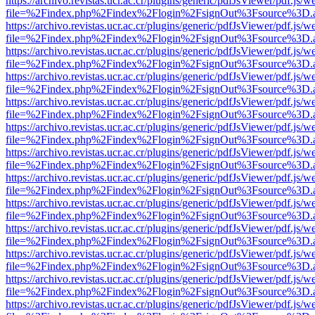
https://archivo.revistas.ucr.ac.cr/plugins/generic/pdfJsViewer/pdf.js/
file=%2Findex.php%2Findex%2Flogin%2FsignOut%3Fsource%3D.ame
https://archivo.revistas.ucr.ac.cr/plugins/generic/pdfJsViewer/pdf.js/
file=%2Findex.php%2Findex%2Flogin%2FsignOut%3Fsource%3D.ame
https://archivo.revistas.ucr.ac.cr/plugins/generic/pdfJsViewer/pdf.js/
file=%2Findex.php%2Findex%2Flogin%2FsignOut%3Fsource%3D.ame
https://archivo.revistas.ucr.ac.cr/plugins/generic/pdfJsViewer/pdf.js/
file=%2Findex.php%2Findex%2Flogin%2FsignOut%3Fsource%3D.ame
https://archivo.revistas.ucr.ac.cr/plugins/generic/pdfJsViewer/pdf.js/
file=%2Findex.php%2Findex%2Flogin%2FsignOut%3Fsource%3D.ame
https://archivo.revistas.ucr.ac.cr/plugins/generic/pdfJsViewer/pdf.js/
file=%2Findex.php%2Findex%2Flogin%2FsignOut%3Fsource%3D.ame
https://archivo.revistas.ucr.ac.cr/plugins/generic/pdfJsViewer/pdf.js/
file=%2Findex.php%2Findex%2Flogin%2FsignOut%3Fsource%3D.ame
https://archivo.revistas.ucr.ac.cr/plugins/generic/pdfJsViewer/pdf.js/
file=%2Findex.php%2Findex%2Flogin%2FsignOut%3Fsource%3D.ame
https://archivo.revistas.ucr.ac.cr/plugins/generic/pdfJsViewer/pdf.js/
file=%2Findex.php%2Findex%2Flogin%2FsignOut%3Fsource%3D.ame
https://archivo.revistas.ucr.ac.cr/plugins/generic/pdfJsViewer/pdf.js/
file=%2Findex.php%2Findex%2Flogin%2FsignOut%3Fsource%3D.ame
https://archivo.revistas.ucr.ac.cr/plugins/generic/pdfJsViewer/pdf.js/
file=%2Findex.php%2Findex%2Flogin%2FsignOut%3Fsource%3D.ame
https://archivo.revistas.ucr.ac.cr/plugins/generic/pdfJsViewer/pdf.js/
file=%2Findex.php%2Findex%2Flogin%2FsignOut%3Fsource%3D.ame
https://archivo.revistas.ucr.ac.cr/plugins/generic/pdfJsViewer/pdf.js/