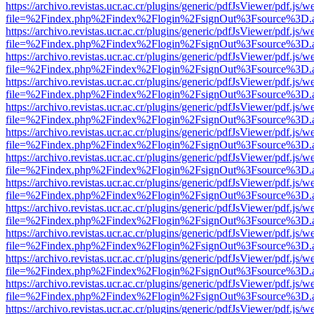
https://archivo.revistas.ucr.ac.cr/plugins/generic/pdfJsViewer/pdf.js/
file=%2Findex.php%2Findex%2Flogin%2FsignOut%3Fsource%3D.ame
https://archivo.revistas.ucr.ac.cr/plugins/generic/pdfJsViewer/pdf.js/
file=%2Findex.php%2Findex%2Flogin%2FsignOut%3Fsource%3D.ame
https://archivo.revistas.ucr.ac.cr/plugins/generic/pdfJsViewer/pdf.js/
file=%2Findex.php%2Findex%2Flogin%2FsignOut%3Fsource%3D.ame
https://archivo.revistas.ucr.ac.cr/plugins/generic/pdfJsViewer/pdf.js/
file=%2Findex.php%2Findex%2Flogin%2FsignOut%3Fsource%3D.ame
https://archivo.revistas.ucr.ac.cr/plugins/generic/pdfJsViewer/pdf.js/
file=%2Findex.php%2Findex%2Flogin%2FsignOut%3Fsource%3D.ame
https://archivo.revistas.ucr.ac.cr/plugins/generic/pdfJsViewer/pdf.js/
file=%2Findex.php%2Findex%2Flogin%2FsignOut%3Fsource%3D.ame
https://archivo.revistas.ucr.ac.cr/plugins/generic/pdfJsViewer/pdf.js/
file=%2Findex.php%2Findex%2Flogin%2FsignOut%3Fsource%3D.ame
https://archivo.revistas.ucr.ac.cr/plugins/generic/pdfJsViewer/pdf.js/
file=%2Findex.php%2Findex%2Flogin%2FsignOut%3Fsource%3D.ame
https://archivo.revistas.ucr.ac.cr/plugins/generic/pdfJsViewer/pdf.js/
file=%2Findex.php%2Findex%2Flogin%2FsignOut%3Fsource%3D.ame
https://archivo.revistas.ucr.ac.cr/plugins/generic/pdfJsViewer/pdf.js/
file=%2Findex.php%2Findex%2Flogin%2FsignOut%3Fsource%3D.ame
https://archivo.revistas.ucr.ac.cr/plugins/generic/pdfJsViewer/pdf.js/
file=%2Findex.php%2Findex%2Flogin%2FsignOut%3Fsource%3D.ame
https://archivo.revistas.ucr.ac.cr/plugins/generic/pdfJsViewer/pdf.js/
file=%2Findex.php%2Findex%2Flogin%2FsignOut%3Fsource%3D.ame
https://archivo.revistas.ucr.ac.cr/plugins/generic/pdfJsViewer/pdf.js/