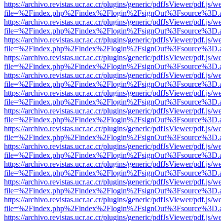
https://archivo.revistas.ucr.ac.cr/plugins/generic/pdfJsViewer/pdf.js/
file=%2Findex.php%2Findex%2Flogin%2FsignOut%3Fsource%3D.ame
https://archivo.revistas.ucr.ac.cr/plugins/generic/pdfJsViewer/pdf.js/
file=%2Findex.php%2Findex%2Flogin%2FsignOut%3Fsource%3D.ame
https://archivo.revistas.ucr.ac.cr/plugins/generic/pdfJsViewer/pdf.js/
file=%2Findex.php%2Findex%2Flogin%2FsignOut%3Fsource%3D.ame
https://archivo.revistas.ucr.ac.cr/plugins/generic/pdfJsViewer/pdf.js/
file=%2Findex.php%2Findex%2Flogin%2FsignOut%3Fsource%3D.ame
https://archivo.revistas.ucr.ac.cr/plugins/generic/pdfJsViewer/pdf.js/
file=%2Findex.php%2Findex%2Flogin%2FsignOut%3Fsource%3D.ame
https://archivo.revistas.ucr.ac.cr/plugins/generic/pdfJsViewer/pdf.js/
file=%2Findex.php%2Findex%2Flogin%2FsignOut%3Fsource%3D.ame
https://archivo.revistas.ucr.ac.cr/plugins/generic/pdfJsViewer/pdf.js/
file=%2Findex.php%2Findex%2Flogin%2FsignOut%3Fsource%3D.ame
https://archivo.revistas.ucr.ac.cr/plugins/generic/pdfJsViewer/pdf.js/
file=%2Findex.php%2Findex%2Flogin%2FsignOut%3Fsource%3D.ame
https://archivo.revistas.ucr.ac.cr/plugins/generic/pdfJsViewer/pdf.js/
file=%2Findex.php%2Findex%2Flogin%2FsignOut%3Fsource%3D.ame
https://archivo.revistas.ucr.ac.cr/plugins/generic/pdfJsViewer/pdf.js/
file=%2Findex.php%2Findex%2Flogin%2FsignOut%3Fsource%3D.ame
https://archivo.revistas.ucr.ac.cr/plugins/generic/pdfJsViewer/pdf.js/
file=%2Findex.php%2Findex%2Flogin%2FsignOut%3Fsource%3D.ame
https://archivo.revistas.ucr.ac.cr/plugins/generic/pdfJsViewer/pdf.js/
file=%2Findex.php%2Findex%2Flogin%2FsignOut%3Fsource%3D.ame
https://archivo.revistas.ucr.ac.cr/plugins/generic/pdfJsViewer/pdf.js/