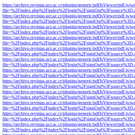
https://archivo.revistas.ucr.ac.cr/plugins/generic/pdfJsViewer/pdf.js/
file=%2Findex.php%2Findex%2Flogin%2FsignOut%3Fsource%3D.ame
https://archivo.revistas.ucr.ac.cr/plugins/generic/pdfJsViewer/pdf.js/
file=%2Findex.php%2Findex%2Flogin%2FsignOut%3Fsource%3D.ame
https://archivo.revistas.ucr.ac.cr/plugins/generic/pdfJsViewer/pdf.js/
file=%2Findex.php%2Findex%2Flogin%2FsignOut%3Fsource%3D.ame
https://archivo.revistas.ucr.ac.cr/plugins/generic/pdfJsViewer/pdf.js/
file=%2Findex.php%2Findex%2Flogin%2FsignOut%3Fsource%3D.ame
https://archivo.revistas.ucr.ac.cr/plugins/generic/pdfJsViewer/pdf.js/
file=%2Findex.php%2Findex%2Flogin%2FsignOut%3Fsource%3D.ame
https://archivo.revistas.ucr.ac.cr/plugins/generic/pdfJsViewer/pdf.js/
file=%2Findex.php%2Findex%2Flogin%2FsignOut%3Fsource%3D.ame
https://archivo.revistas.ucr.ac.cr/plugins/generic/pdfJsViewer/pdf.js/
file=%2Findex.php%2Findex%2Flogin%2FsignOut%3Fsource%3D.ame
https://archivo.revistas.ucr.ac.cr/plugins/generic/pdfJsViewer/pdf.js/
file=%2Findex.php%2Findex%2Flogin%2FsignOut%3Fsource%3D.ame
https://archivo.revistas.ucr.ac.cr/plugins/generic/pdfJsViewer/pdf.js/
file=%2Findex.php%2Findex%2Flogin%2FsignOut%3Fsource%3D.ame
https://archivo.revistas.ucr.ac.cr/plugins/generic/pdfJsViewer/pdf.js/
file=%2Findex.php%2Findex%2Flogin%2FsignOut%3Fsource%3D.ame
https://archivo.revistas.ucr.ac.cr/plugins/generic/pdfJsViewer/pdf.js/
file=%2Findex.php%2Findex%2Flogin%2FsignOut%3Fsource%3D.ame
https://archivo.revistas.ucr.ac.cr/plugins/generic/pdfJsViewer/pdf.js/
file=%2Findex.php%2Findex%2Flogin%2FsignOut%3Fsource%3D.ame