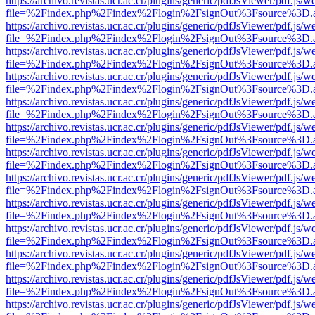
https://archivo.revistas.ucr.ac.cr/plugins/generic/pdfJsViewer/pdf.js/
file=%2Findex.php%2Findex%2Flogin%2FsignOut%3Fsource%3D.ame
https://archivo.revistas.ucr.ac.cr/plugins/generic/pdfJsViewer/pdf.js/
file=%2Findex.php%2Findex%2Flogin%2FsignOut%3Fsource%3D.ame
https://archivo.revistas.ucr.ac.cr/plugins/generic/pdfJsViewer/pdf.js/
file=%2Findex.php%2Findex%2Flogin%2FsignOut%3Fsource%3D.ame
https://archivo.revistas.ucr.ac.cr/plugins/generic/pdfJsViewer/pdf.js/
file=%2Findex.php%2Findex%2Flogin%2FsignOut%3Fsource%3D.ame
https://archivo.revistas.ucr.ac.cr/plugins/generic/pdfJsViewer/pdf.js/
file=%2Findex.php%2Findex%2Flogin%2FsignOut%3Fsource%3D.ame
https://archivo.revistas.ucr.ac.cr/plugins/generic/pdfJsViewer/pdf.js/
file=%2Findex.php%2Findex%2Flogin%2FsignOut%3Fsource%3D.ame
https://archivo.revistas.ucr.ac.cr/plugins/generic/pdfJsViewer/pdf.js/
file=%2Findex.php%2Findex%2Flogin%2FsignOut%3Fsource%3D.ame
https://archivo.revistas.ucr.ac.cr/plugins/generic/pdfJsViewer/pdf.js/
file=%2Findex.php%2Findex%2Flogin%2FsignOut%3Fsource%3D.ame
https://archivo.revistas.ucr.ac.cr/plugins/generic/pdfJsViewer/pdf.js/
file=%2Findex.php%2Findex%2Flogin%2FsignOut%3Fsource%3D.ame
https://archivo.revistas.ucr.ac.cr/plugins/generic/pdfJsViewer/pdf.js/
file=%2Findex.php%2Findex%2Flogin%2FsignOut%3Fsource%3D.ame
https://archivo.revistas.ucr.ac.cr/plugins/generic/pdfJsViewer/pdf.js/
file=%2Findex.php%2Findex%2Flogin%2FsignOut%3Fsource%3D.ame
https://archivo.revistas.ucr.ac.cr/plugins/generic/pdfJsViewer/pdf.js/
file=%2Findex.php%2Findex%2Flogin%2FsignOut%3Fsource%3D.ame
https://archivo.revistas.ucr.ac.cr/plugins/generic/pdfJsViewer/pdf.js/