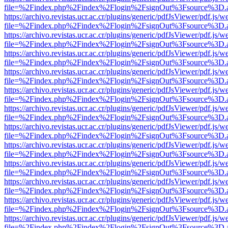
file=%2Findex.php%2Findex%2Flogin%2FsignOut%3Fsource%3D.ame
https://archivo.revistas.ucr.ac.cr/plugins/generic/pdfJsViewer/pdf.js/
file=%2Findex.php%2Findex%2Flogin%2FsignOut%3Fsource%3D.ame
https://archivo.revistas.ucr.ac.cr/plugins/generic/pdfJsViewer/pdf.js/
file=%2Findex.php%2Findex%2Flogin%2FsignOut%3Fsource%3D.ame
https://archivo.revistas.ucr.ac.cr/plugins/generic/pdfJsViewer/pdf.js/
file=%2Findex.php%2Findex%2Flogin%2FsignOut%3Fsource%3D.ame
https://archivo.revistas.ucr.ac.cr/plugins/generic/pdfJsViewer/pdf.js/
file=%2Findex.php%2Findex%2Flogin%2FsignOut%3Fsource%3D.ame
https://archivo.revistas.ucr.ac.cr/plugins/generic/pdfJsViewer/pdf.js/
file=%2Findex.php%2Findex%2Flogin%2FsignOut%3Fsource%3D.ame
https://archivo.revistas.ucr.ac.cr/plugins/generic/pdfJsViewer/pdf.js/
file=%2Findex.php%2Findex%2Flogin%2FsignOut%3Fsource%3D.ame
https://archivo.revistas.ucr.ac.cr/plugins/generic/pdfJsViewer/pdf.js/
file=%2Findex.php%2Findex%2Flogin%2FsignOut%3Fsource%3D.ame
https://archivo.revistas.ucr.ac.cr/plugins/generic/pdfJsViewer/pdf.js/
file=%2Findex.php%2Findex%2Flogin%2FsignOut%3Fsource%3D.ame
https://archivo.revistas.ucr.ac.cr/plugins/generic/pdfJsViewer/pdf.js/
file=%2Findex.php%2Findex%2Flogin%2FsignOut%3Fsource%3D.ame
https://archivo.revistas.ucr.ac.cr/plugins/generic/pdfJsViewer/pdf.js/
file=%2Findex.php%2Findex%2Flogin%2FsignOut%3Fsource%3D.ame
https://archivo.revistas.ucr.ac.cr/plugins/generic/pdfJsViewer/pdf.js/
file=%2Findex.php%2Findex%2Flogin%2FsignOut%3Fsource%3D.ame
https://archivo.revistas.ucr.ac.cr/plugins/generic/pdfJsViewer/pdf.js/
file=%2Findex.php%2Findex%2Flogin%2FsignOut%3Fsource%3D.ame