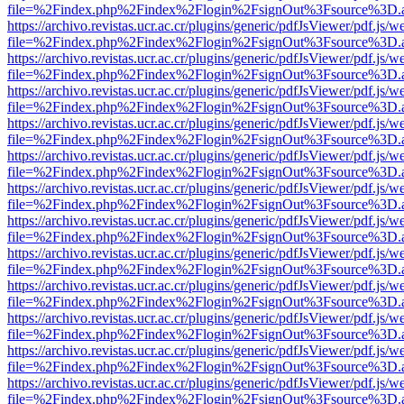
file=%2Findex.php%2Findex%2Flogin%2FsignOut%3Fsource%3D.ame
https://archivo.revistas.ucr.ac.cr/plugins/generic/pdfJsViewer/pdf.js/
file=%2Findex.php%2Findex%2Flogin%2FsignOut%3Fsource%3D.ame
https://archivo.revistas.ucr.ac.cr/plugins/generic/pdfJsViewer/pdf.js/
file=%2Findex.php%2Findex%2Flogin%2FsignOut%3Fsource%3D.ame
https://archivo.revistas.ucr.ac.cr/plugins/generic/pdfJsViewer/pdf.js/
file=%2Findex.php%2Findex%2Flogin%2FsignOut%3Fsource%3D.ame
https://archivo.revistas.ucr.ac.cr/plugins/generic/pdfJsViewer/pdf.js/
file=%2Findex.php%2Findex%2Flogin%2FsignOut%3Fsource%3D.ame
https://archivo.revistas.ucr.ac.cr/plugins/generic/pdfJsViewer/pdf.js/
file=%2Findex.php%2Findex%2Flogin%2FsignOut%3Fsource%3D.ame
https://archivo.revistas.ucr.ac.cr/plugins/generic/pdfJsViewer/pdf.js/
file=%2Findex.php%2Findex%2Flogin%2FsignOut%3Fsource%3D.ame
https://archivo.revistas.ucr.ac.cr/plugins/generic/pdfJsViewer/pdf.js/
file=%2Findex.php%2Findex%2Flogin%2FsignOut%3Fsource%3D.ame
https://archivo.revistas.ucr.ac.cr/plugins/generic/pdfJsViewer/pdf.js/
file=%2Findex.php%2Findex%2Flogin%2FsignOut%3Fsource%3D.ame
https://archivo.revistas.ucr.ac.cr/plugins/generic/pdfJsViewer/pdf.js/
file=%2Findex.php%2Findex%2Flogin%2FsignOut%3Fsource%3D.ame
https://archivo.revistas.ucr.ac.cr/plugins/generic/pdfJsViewer/pdf.js/
file=%2Findex.php%2Findex%2Flogin%2FsignOut%3Fsource%3D.ame
https://archivo.revistas.ucr.ac.cr/plugins/generic/pdfJsViewer/pdf.js/
file=%2Findex.php%2Findex%2Flogin%2FsignOut%3Fsource%3D.ame
https://archivo.revistas.ucr.ac.cr/plugins/generic/pdfJsViewer/pdf.js/
file=%2Findex.php%2Findex%2Flogin%2FsignOut%3Fsource%3D.ame