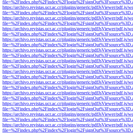
file=%2Findex.php%2Findex%2Flogin%2FsignOut%3Fsource%3D.ame
https://archivo.revistas.ucr.ac.cr/plugins/generic/pdfJsViewer/pdf.js/
file=%2Findex.php%2Findex%2Flogin%2FsignOut%3Fsource%3D.ame
https://archivo.revistas.ucr.ac.cr/plugins/generic/pdfJsViewer/pdf.js/
file=%2Findex.php%2Findex%2Flogin%2FsignOut%3Fsource%3D.ame
https://archivo.revistas.ucr.ac.cr/plugins/generic/pdfJsViewer/pdf.js/
file=%2Findex.php%2Findex%2Flogin%2FsignOut%3Fsource%3D.ame
https://archivo.revistas.ucr.ac.cr/plugins/generic/pdfJsViewer/pdf.js/
file=%2Findex.php%2Findex%2Flogin%2FsignOut%3Fsource%3D.ame
https://archivo.revistas.ucr.ac.cr/plugins/generic/pdfJsViewer/pdf.js/
file=%2Findex.php%2Findex%2Flogin%2FsignOut%3Fsource%3D.ame
https://archivo.revistas.ucr.ac.cr/plugins/generic/pdfJsViewer/pdf.js/
file=%2Findex.php%2Findex%2Flogin%2FsignOut%3Fsource%3D.ame
https://archivo.revistas.ucr.ac.cr/plugins/generic/pdfJsViewer/pdf.js/
file=%2Findex.php%2Findex%2Flogin%2FsignOut%3Fsource%3D.ame
https://archivo.revistas.ucr.ac.cr/plugins/generic/pdfJsViewer/pdf.js/
file=%2Findex.php%2Findex%2Flogin%2FsignOut%3Fsource%3D.ame
https://archivo.revistas.ucr.ac.cr/plugins/generic/pdfJsViewer/pdf.js/
file=%2Findex.php%2Findex%2Flogin%2FsignOut%3Fsource%3D.ame
https://archivo.revistas.ucr.ac.cr/plugins/generic/pdfJsViewer/pdf.js/
file=%2Findex.php%2Findex%2Flogin%2FsignOut%3Fsource%3D.ame
https://archivo.revistas.ucr.ac.cr/plugins/generic/pdfJsViewer/pdf.js/
file=%2Findex.php%2Findex%2Flogin%2FsignOut%3Fsource%3D.ame
https://archivo.revistas.ucr.ac.cr/plugins/generic/pdfJsViewer/pdf.js/
file=%2Findex.php%2Findex%2Flogin%2FsignOut%3Fsource%3D.ame