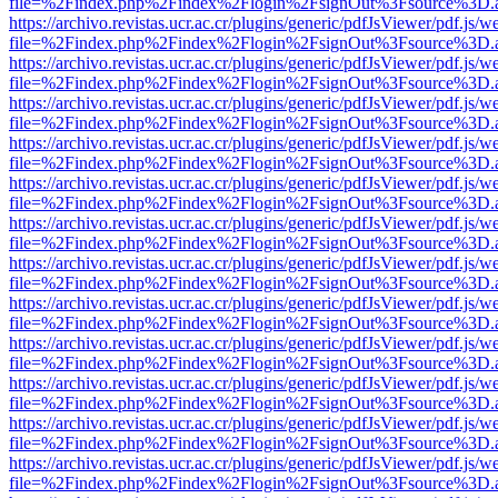
file=%2Findex.php%2Findex%2Flogin%2FsignOut%3Fsource%3D.ame
https://archivo.revistas.ucr.ac.cr/plugins/generic/pdfJsViewer/pdf.js/
file=%2Findex.php%2Findex%2Flogin%2FsignOut%3Fsource%3D.ame
https://archivo.revistas.ucr.ac.cr/plugins/generic/pdfJsViewer/pdf.js/
file=%2Findex.php%2Findex%2Flogin%2FsignOut%3Fsource%3D.ame
https://archivo.revistas.ucr.ac.cr/plugins/generic/pdfJsViewer/pdf.js/
file=%2Findex.php%2Findex%2Flogin%2FsignOut%3Fsource%3D.ame
https://archivo.revistas.ucr.ac.cr/plugins/generic/pdfJsViewer/pdf.js/
file=%2Findex.php%2Findex%2Flogin%2FsignOut%3Fsource%3D.ame
https://archivo.revistas.ucr.ac.cr/plugins/generic/pdfJsViewer/pdf.js/
file=%2Findex.php%2Findex%2Flogin%2FsignOut%3Fsource%3D.ame
https://archivo.revistas.ucr.ac.cr/plugins/generic/pdfJsViewer/pdf.js/
file=%2Findex.php%2Findex%2Flogin%2FsignOut%3Fsource%3D.ame
https://archivo.revistas.ucr.ac.cr/plugins/generic/pdfJsViewer/pdf.js/
file=%2Findex.php%2Findex%2Flogin%2FsignOut%3Fsource%3D.ame
https://archivo.revistas.ucr.ac.cr/plugins/generic/pdfJsViewer/pdf.js/
file=%2Findex.php%2Findex%2Flogin%2FsignOut%3Fsource%3D.ame
https://archivo.revistas.ucr.ac.cr/plugins/generic/pdfJsViewer/pdf.js/
file=%2Findex.php%2Findex%2Flogin%2FsignOut%3Fsource%3D.ame
https://archivo.revistas.ucr.ac.cr/plugins/generic/pdfJsViewer/pdf.js/
file=%2Findex.php%2Findex%2Flogin%2FsignOut%3Fsource%3D.ame
https://archivo.revistas.ucr.ac.cr/plugins/generic/pdfJsViewer/pdf.js/
file=%2Findex.php%2Findex%2Flogin%2FsignOut%3Fsource%3D.ame
https://archivo.revistas.ucr.ac.cr/plugins/generic/pdfJsViewer/pdf.js/
file=%2Findex.php%2Findex%2Flogin%2FsignOut%3Fsource%3D.ame