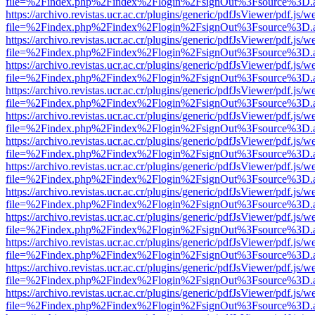
file=%2Findex.php%2Findex%2Flogin%2FsignOut%3Fsource%3D.ame
https://archivo.revistas.ucr.ac.cr/plugins/generic/pdfJsViewer/pdf.js/
file=%2Findex.php%2Findex%2Flogin%2FsignOut%3Fsource%3D.ame
https://archivo.revistas.ucr.ac.cr/plugins/generic/pdfJsViewer/pdf.js/
file=%2Findex.php%2Findex%2Flogin%2FsignOut%3Fsource%3D.ame
https://archivo.revistas.ucr.ac.cr/plugins/generic/pdfJsViewer/pdf.js/
file=%2Findex.php%2Findex%2Flogin%2FsignOut%3Fsource%3D.ame
https://archivo.revistas.ucr.ac.cr/plugins/generic/pdfJsViewer/pdf.js/
file=%2Findex.php%2Findex%2Flogin%2FsignOut%3Fsource%3D.ame
https://archivo.revistas.ucr.ac.cr/plugins/generic/pdfJsViewer/pdf.js/
file=%2Findex.php%2Findex%2Flogin%2FsignOut%3Fsource%3D.ame
https://archivo.revistas.ucr.ac.cr/plugins/generic/pdfJsViewer/pdf.js/
file=%2Findex.php%2Findex%2Flogin%2FsignOut%3Fsource%3D.ame
https://archivo.revistas.ucr.ac.cr/plugins/generic/pdfJsViewer/pdf.js/
file=%2Findex.php%2Findex%2Flogin%2FsignOut%3Fsource%3D.ame
https://archivo.revistas.ucr.ac.cr/plugins/generic/pdfJsViewer/pdf.js/
file=%2Findex.php%2Findex%2Flogin%2FsignOut%3Fsource%3D.ame
https://archivo.revistas.ucr.ac.cr/plugins/generic/pdfJsViewer/pdf.js/
file=%2Findex.php%2Findex%2Flogin%2FsignOut%3Fsource%3D.ame
https://archivo.revistas.ucr.ac.cr/plugins/generic/pdfJsViewer/pdf.js/
file=%2Findex.php%2Findex%2Flogin%2FsignOut%3Fsource%3D.ame
https://archivo.revistas.ucr.ac.cr/plugins/generic/pdfJsViewer/pdf.js/
file=%2Findex.php%2Findex%2Flogin%2FsignOut%3Fsource%3D.ame
https://archivo.revistas.ucr.ac.cr/plugins/generic/pdfJsViewer/pdf.js/
file=%2Findex.php%2Findex%2Flogin%2FsignOut%3Fsource%3D.ame