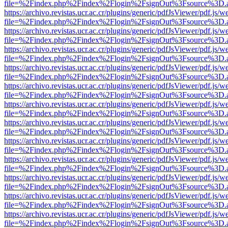
file=%2Findex.php%2Findex%2Flogin%2FsignOut%3Fsource%3D.ame
https://archivo.revistas.ucr.ac.cr/plugins/generic/pdfJsViewer/pdf.js/
file=%2Findex.php%2Findex%2Flogin%2FsignOut%3Fsource%3D.ame
https://archivo.revistas.ucr.ac.cr/plugins/generic/pdfJsViewer/pdf.js/
file=%2Findex.php%2Findex%2Flogin%2FsignOut%3Fsource%3D.ame
https://archivo.revistas.ucr.ac.cr/plugins/generic/pdfJsViewer/pdf.js/
file=%2Findex.php%2Findex%2Flogin%2FsignOut%3Fsource%3D.ame
https://archivo.revistas.ucr.ac.cr/plugins/generic/pdfJsViewer/pdf.js/
file=%2Findex.php%2Findex%2Flogin%2FsignOut%3Fsource%3D.ame
https://archivo.revistas.ucr.ac.cr/plugins/generic/pdfJsViewer/pdf.js/
file=%2Findex.php%2Findex%2Flogin%2FsignOut%3Fsource%3D.ame
https://archivo.revistas.ucr.ac.cr/plugins/generic/pdfJsViewer/pdf.js/
file=%2Findex.php%2Findex%2Flogin%2FsignOut%3Fsource%3D.ame
https://archivo.revistas.ucr.ac.cr/plugins/generic/pdfJsViewer/pdf.js/
file=%2Findex.php%2Findex%2Flogin%2FsignOut%3Fsource%3D.ame
https://archivo.revistas.ucr.ac.cr/plugins/generic/pdfJsViewer/pdf.js/
file=%2Findex.php%2Findex%2Flogin%2FsignOut%3Fsource%3D.ame
https://archivo.revistas.ucr.ac.cr/plugins/generic/pdfJsViewer/pdf.js/
file=%2Findex.php%2Findex%2Flogin%2FsignOut%3Fsource%3D.ame
https://archivo.revistas.ucr.ac.cr/plugins/generic/pdfJsViewer/pdf.js/
file=%2Findex.php%2Findex%2Flogin%2FsignOut%3Fsource%3D.ame
https://archivo.revistas.ucr.ac.cr/plugins/generic/pdfJsViewer/pdf.js/
file=%2Findex.php%2Findex%2Flogin%2FsignOut%3Fsource%3D.ame
https://archivo.revistas.ucr.ac.cr/plugins/generic/pdfJsViewer/pdf.js/
file=%2Findex.php%2Findex%2Flogin%2FsignOut%3Fsource%3D.ame