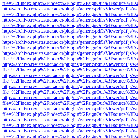
file=%2Findex.php%2Findex%2Flogin%2FsignOut%3Fsource%3D.ame
https://archivo.revistas.ucr.ac.cr/plugins/generic/pdfJsViewer/pdf.js/
file=%2Findex.php%2Findex%2Flogin%2FsignOut%3Fsource%3D.ame
https://archivo.revistas.ucr.ac.cr/plugins/generic/pdfJsViewer/pdf.js/
file=%2Findex.php%2Findex%2Flogin%2FsignOut%3Fsource%3D.ame
https://archivo.revistas.ucr.ac.cr/plugins/generic/pdfJsViewer/pdf.js/
file=%2Findex.php%2Findex%2Flogin%2FsignOut%3Fsource%3D.ame
https://archivo.revistas.ucr.ac.cr/plugins/generic/pdfJsViewer/pdf.js/
file=%2Findex.php%2Findex%2Flogin%2FsignOut%3Fsource%3D.ame
https://archivo.revistas.ucr.ac.cr/plugins/generic/pdfJsViewer/pdf.js/
file=%2Findex.php%2Findex%2Flogin%2FsignOut%3Fsource%3D.ame
https://archivo.revistas.ucr.ac.cr/plugins/generic/pdfJsViewer/pdf.js/
file=%2Findex.php%2Findex%2Flogin%2FsignOut%3Fsource%3D.ame
https://archivo.revistas.ucr.ac.cr/plugins/generic/pdfJsViewer/pdf.js/
file=%2Findex.php%2Findex%2Flogin%2FsignOut%3Fsource%3D.ame
https://archivo.revistas.ucr.ac.cr/plugins/generic/pdfJsViewer/pdf.js/
file=%2Findex.php%2Findex%2Flogin%2FsignOut%3Fsource%3D.ame
https://archivo.revistas.ucr.ac.cr/plugins/generic/pdfJsViewer/pdf.js/
file=%2Findex.php%2Findex%2Flogin%2FsignOut%3Fsource%3D.ame
https://archivo.revistas.ucr.ac.cr/plugins/generic/pdfJsViewer/pdf.js/
file=%2Findex.php%2Findex%2Flogin%2FsignOut%3Fsource%3D.ame
https://archivo.revistas.ucr.ac.cr/plugins/generic/pdfJsViewer/pdf.js/
file=%2Findex.php%2Findex%2Flogin%2FsignOut%3Fsource%3D.ame
https://archivo.revistas.ucr.ac.cr/plugins/generic/pdfJsViewer/pdf.js/
file=%2Findex.php%2Findex%2Flogin%2FsignOut%3Fsource%3D.ame