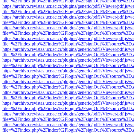
file=%2Findex.php%2Findex%2Flogin%2FsignOut%3Fsource%3D.ame
https://archivo.revistas.ucr.ac.cr/plugins/generic/pdfJsViewer/pdf.js/
file=%2Findex.php%2Findex%2Flogin%2FsignOut%3Fsource%3D.ame
https://archivo.revistas.ucr.ac.cr/plugins/generic/pdfJsViewer/pdf.js/
file=%2Findex.php%2Findex%2Flogin%2FsignOut%3Fsource%3D.ame
https://archivo.revistas.ucr.ac.cr/plugins/generic/pdfJsViewer/pdf.js/
file=%2Findex.php%2Findex%2Flogin%2FsignOut%3Fsource%3D.ame
https://archivo.revistas.ucr.ac.cr/plugins/generic/pdfJsViewer/pdf.js/
file=%2Findex.php%2Findex%2Flogin%2FsignOut%3Fsource%3D.ame
https://archivo.revistas.ucr.ac.cr/plugins/generic/pdfJsViewer/pdf.js/
file=%2Findex.php%2Findex%2Flogin%2FsignOut%3Fsource%3D.ame
https://archivo.revistas.ucr.ac.cr/plugins/generic/pdfJsViewer/pdf.js/
file=%2Findex.php%2Findex%2Flogin%2FsignOut%3Fsource%3D.ame
https://archivo.revistas.ucr.ac.cr/plugins/generic/pdfJsViewer/pdf.js/
file=%2Findex.php%2Findex%2Flogin%2FsignOut%3Fsource%3D.ame
https://archivo.revistas.ucr.ac.cr/plugins/generic/pdfJsViewer/pdf.js/
file=%2Findex.php%2Findex%2Flogin%2FsignOut%3Fsource%3D.ame
https://archivo.revistas.ucr.ac.cr/plugins/generic/pdfJsViewer/pdf.js/
file=%2Findex.php%2Findex%2Flogin%2FsignOut%3Fsource%3D.ame
https://archivo.revistas.ucr.ac.cr/plugins/generic/pdfJsViewer/pdf.js/
file=%2Findex.php%2Findex%2Flogin%2FsignOut%3Fsource%3D.ame
https://archivo.revistas.ucr.ac.cr/plugins/generic/pdfJsViewer/pdf.js/
file=%2Findex.php%2Findex%2Flogin%2FsignOut%3Fsource%3D.ame
https://archivo.revistas.ucr.ac.cr/plugins/generic/pdfJsViewer/pdf.js/
file=%2Findex.php%2Findex%2Flogin%2FsignOut%3Fsource%3D.ame