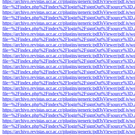
https://archivo.revistas.ucr.ac.cr/plugins/generic/pdfJsViewer/pdf.js/
file=%2Findex.php%2Findex%2Flogin%2FsignOut%3Fsource%3D.ame
https://archivo.revistas.ucr.ac.cr/plugins/generic/pdfJsViewer/pdf.js/
file=%2Findex.php%2Findex%2Flogin%2FsignOut%3Fsource%3D.ame
https://archivo.revistas.ucr.ac.cr/plugins/generic/pdfJsViewer/pdf.js/
file=%2Findex.php%2Findex%2Flogin%2FsignOut%3Fsource%3D.ame
https://archivo.revistas.ucr.ac.cr/plugins/generic/pdfJsViewer/pdf.js/
file=%2Findex.php%2Findex%2Flogin%2FsignOut%3Fsource%3D.ame
https://archivo.revistas.ucr.ac.cr/plugins/generic/pdfJsViewer/pdf.js/
file=%2Findex.php%2Findex%2Flogin%2FsignOut%3Fsource%3D.ame
https://archivo.revistas.ucr.ac.cr/plugins/generic/pdfJsViewer/pdf.js/
file=%2Findex.php%2Findex%2Flogin%2FsignOut%3Fsource%3D.ame
https://archivo.revistas.ucr.ac.cr/plugins/generic/pdfJsViewer/pdf.js/
file=%2Findex.php%2Findex%2Flogin%2FsignOut%3Fsource%3D.ame
https://archivo.revistas.ucr.ac.cr/plugins/generic/pdfJsViewer/pdf.js/
file=%2Findex.php%2Findex%2Flogin%2FsignOut%3Fsource%3D.ame
https://archivo.revistas.ucr.ac.cr/plugins/generic/pdfJsViewer/pdf.js/
file=%2Findex.php%2Findex%2Flogin%2FsignOut%3Fsource%3D.ame
https://archivo.revistas.ucr.ac.cr/plugins/generic/pdfJsViewer/pdf.js/
file=%2Findex.php%2Findex%2Flogin%2FsignOut%3Fsource%3D.ame
https://archivo.revistas.ucr.ac.cr/plugins/generic/pdfJsViewer/pdf.js/
file=%2Findex.php%2Findex%2Flogin%2FsignOut%3Fsource%3D.ame
https://archivo.revistas.ucr.ac.cr/plugins/generic/pdfJsViewer/pdf.js/
file=%2Findex.php%2Findex%2Flogin%2FsignOut%3Fsource%3D.ame
https://archivo.revistas.ucr.ac.cr/plugins/generic/pdfJsViewer/pdf.js/