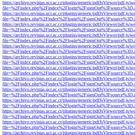
https://archivo.revistas.ucr.ac.cr/plugins/generic/pdfJsViewer/pdf.js/
file=%2Findex.php%2Findex%2Flogin%2FsignOut%3Fsource%3D.ame
https://archivo.revistas.ucr.ac.cr/plugins/generic/pdfJsViewer/pdf.js/
file=%2Findex.php%2Findex%2Flogin%2FsignOut%3Fsource%3D.ame
https://archivo.revistas.ucr.ac.cr/plugins/generic/pdfJsViewer/pdf.js/
file=%2Findex.php%2Findex%2Flogin%2FsignOut%3Fsource%3D.ame
https://archivo.revistas.ucr.ac.cr/plugins/generic/pdfJsViewer/pdf.js/
file=%2Findex.php%2Findex%2Flogin%2FsignOut%3Fsource%3D.ame
https://archivo.revistas.ucr.ac.cr/plugins/generic/pdfJsViewer/pdf.js/
file=%2Findex.php%2Findex%2Flogin%2FsignOut%3Fsource%3D.ame
https://archivo.revistas.ucr.ac.cr/plugins/generic/pdfJsViewer/pdf.js/
file=%2Findex.php%2Findex%2Flogin%2FsignOut%3Fsource%3D.ame
https://archivo.revistas.ucr.ac.cr/plugins/generic/pdfJsViewer/pdf.js/
file=%2Findex.php%2Findex%2Flogin%2FsignOut%3Fsource%3D.ame
https://archivo.revistas.ucr.ac.cr/plugins/generic/pdfJsViewer/pdf.js/
file=%2Findex.php%2Findex%2Flogin%2FsignOut%3Fsource%3D.ame
https://archivo.revistas.ucr.ac.cr/plugins/generic/pdfJsViewer/pdf.js/
file=%2Findex.php%2Findex%2Flogin%2FsignOut%3Fsource%3D.ame
https://archivo.revistas.ucr.ac.cr/plugins/generic/pdfJsViewer/pdf.js/
file=%2Findex.php%2Findex%2Flogin%2FsignOut%3Fsource%3D.ame
https://archivo.revistas.ucr.ac.cr/plugins/generic/pdfJsViewer/pdf.js/
file=%2Findex.php%2Findex%2Flogin%2FsignOut%3Fsource%3D.ame
https://archivo.revistas.ucr.ac.cr/plugins/generic/pdfJsViewer/pdf.js/
file=%2Findex.php%2Findex%2Flogin%2FsignOut%3Fsource%3D.ame
https://archivo.revistas.ucr.ac.cr/plugins/generic/pdfJsViewer/pdf.js/