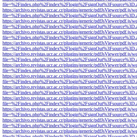
file=%2Findex.php%2Findex%2Flogin%2FsignOut%3Fsource%3D.ame
https://archivo.revistas.ucr.ac.cr/plugins/generic/pdfJsViewer/pdf.js/
file=%2Findex.php%2Findex%2Flogin%2FsignOut%3Fsource%3D.ame
https://archivo.revistas.ucr.ac.cr/plugins/generic/pdfJsViewer/pdf.js/
file=%2Findex.php%2Findex%2Flogin%2FsignOut%3Fsource%3D.ame
https://archivo.revistas.ucr.ac.cr/plugins/generic/pdfJsViewer/pdf.js/
file=%2Findex.php%2Findex%2Flogin%2FsignOut%3Fsource%3D.ame
https://archivo.revistas.ucr.ac.cr/plugins/generic/pdfJsViewer/pdf.js/
file=%2Findex.php%2Findex%2Flogin%2FsignOut%3Fsource%3D.ame
https://archivo.revistas.ucr.ac.cr/plugins/generic/pdfJsViewer/pdf.js/
file=%2Findex.php%2Findex%2Flogin%2FsignOut%3Fsource%3D.ame
https://archivo.revistas.ucr.ac.cr/plugins/generic/pdfJsViewer/pdf.js/
file=%2Findex.php%2Findex%2Flogin%2FsignOut%3Fsource%3D.ame
https://archivo.revistas.ucr.ac.cr/plugins/generic/pdfJsViewer/pdf.js/
file=%2Findex.php%2Findex%2Flogin%2FsignOut%3Fsource%3D.ame
https://archivo.revistas.ucr.ac.cr/plugins/generic/pdfJsViewer/pdf.js/
file=%2Findex.php%2Findex%2Flogin%2FsignOut%3Fsource%3D.ame
https://archivo.revistas.ucr.ac.cr/plugins/generic/pdfJsViewer/pdf.js/
file=%2Findex.php%2Findex%2Flogin%2FsignOut%3Fsource%3D.ame
https://archivo.revistas.ucr.ac.cr/plugins/generic/pdfJsViewer/pdf.js/
file=%2Findex.php%2Findex%2Flogin%2FsignOut%3Fsource%3D.ame
https://archivo.revistas.ucr.ac.cr/plugins/generic/pdfJsViewer/pdf.js/
file=%2Findex.php%2Findex%2Flogin%2FsignOut%3Fsource%3D.ame
https://archivo.revistas.ucr.ac.cr/plugins/generic/pdfJsViewer/pdf.js/
file=%2Findex.php%2Findex%2Flogin%2FsignOut%3Fsource%3D.ame