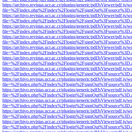
https://archivo.revistas.ucr.ac.cr/plugins/generic/pdfJsViewer/pdf.js/
file=%2Findex.php%2Findex%2Flogin%2FsignOut%3Fsource%3D.ame
https://archivo.revistas.ucr.ac.cr/plugins/generic/pdfJsViewer/pdf.js/
file=%2Findex.php%2Findex%2Flogin%2FsignOut%3Fsource%3D.ame
https://archivo.revistas.ucr.ac.cr/plugins/generic/pdfJsViewer/pdf.js/
file=%2Findex.php%2Findex%2Flogin%2FsignOut%3Fsource%3D.ame
https://archivo.revistas.ucr.ac.cr/plugins/generic/pdfJsViewer/pdf.js/
file=%2Findex.php%2Findex%2Flogin%2FsignOut%3Fsource%3D.ame
https://archivo.revistas.ucr.ac.cr/plugins/generic/pdfJsViewer/pdf.js/
file=%2Findex.php%2Findex%2Flogin%2FsignOut%3Fsource%3D.ame
https://archivo.revistas.ucr.ac.cr/plugins/generic/pdfJsViewer/pdf.js/
file=%2Findex.php%2Findex%2Flogin%2FsignOut%3Fsource%3D.ame
https://archivo.revistas.ucr.ac.cr/plugins/generic/pdfJsViewer/pdf.js/
file=%2Findex.php%2Findex%2Flogin%2FsignOut%3Fsource%3D.ame
https://archivo.revistas.ucr.ac.cr/plugins/generic/pdfJsViewer/pdf.js/
file=%2Findex.php%2Findex%2Flogin%2FsignOut%3Fsource%3D.ame
https://archivo.revistas.ucr.ac.cr/plugins/generic/pdfJsViewer/pdf.js/
file=%2Findex.php%2Findex%2Flogin%2FsignOut%3Fsource%3D.ame
https://archivo.revistas.ucr.ac.cr/plugins/generic/pdfJsViewer/pdf.js/
file=%2Findex.php%2Findex%2Flogin%2FsignOut%3Fsource%3D.ame
https://archivo.revistas.ucr.ac.cr/plugins/generic/pdfJsViewer/pdf.js/
file=%2Findex.php%2Findex%2Flogin%2FsignOut%3Fsource%3D.ame
https://archivo.revistas.ucr.ac.cr/plugins/generic/pdfJsViewer/pdf.js/
file=%2Findex.php%2Findex%2Flogin%2FsignOut%3Fsource%3D.ame