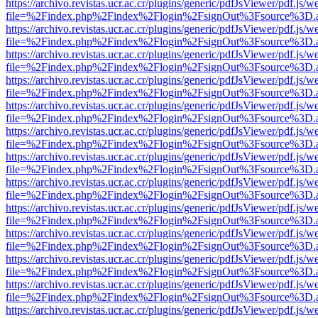
https://archivo.revistas.ucr.ac.cr/plugins/generic/pdfJsViewer/pdf.js/
file=%2Findex.php%2Findex%2Flogin%2FsignOut%3Fsource%3D.ame
https://archivo.revistas.ucr.ac.cr/plugins/generic/pdfJsViewer/pdf.js/
file=%2Findex.php%2Findex%2Flogin%2FsignOut%3Fsource%3D.ame
https://archivo.revistas.ucr.ac.cr/plugins/generic/pdfJsViewer/pdf.js/
file=%2Findex.php%2Findex%2Flogin%2FsignOut%3Fsource%3D.ame
https://archivo.revistas.ucr.ac.cr/plugins/generic/pdfJsViewer/pdf.js/
file=%2Findex.php%2Findex%2Flogin%2FsignOut%3Fsource%3D.ame
https://archivo.revistas.ucr.ac.cr/plugins/generic/pdfJsViewer/pdf.js/
file=%2Findex.php%2Findex%2Flogin%2FsignOut%3Fsource%3D.ame
https://archivo.revistas.ucr.ac.cr/plugins/generic/pdfJsViewer/pdf.js/
file=%2Findex.php%2Findex%2Flogin%2FsignOut%3Fsource%3D.ame
https://archivo.revistas.ucr.ac.cr/plugins/generic/pdfJsViewer/pdf.js/
file=%2Findex.php%2Findex%2Flogin%2FsignOut%3Fsource%3D.ame
https://archivo.revistas.ucr.ac.cr/plugins/generic/pdfJsViewer/pdf.js/
file=%2Findex.php%2Findex%2Flogin%2FsignOut%3Fsource%3D.ame
https://archivo.revistas.ucr.ac.cr/plugins/generic/pdfJsViewer/pdf.js/
file=%2Findex.php%2Findex%2Flogin%2FsignOut%3Fsource%3D.ame
https://archivo.revistas.ucr.ac.cr/plugins/generic/pdfJsViewer/pdf.js/
file=%2Findex.php%2Findex%2Flogin%2FsignOut%3Fsource%3D.ame
https://archivo.revistas.ucr.ac.cr/plugins/generic/pdfJsViewer/pdf.js/
file=%2Findex.php%2Findex%2Flogin%2FsignOut%3Fsource%3D.ame
https://archivo.revistas.ucr.ac.cr/plugins/generic/pdfJsViewer/pdf.js/
file=%2Findex.php%2Findex%2Flogin%2FsignOut%3Fsource%3D.ame
https://archivo.revistas.ucr.ac.cr/plugins/generic/pdfJsViewer/pdf.js/