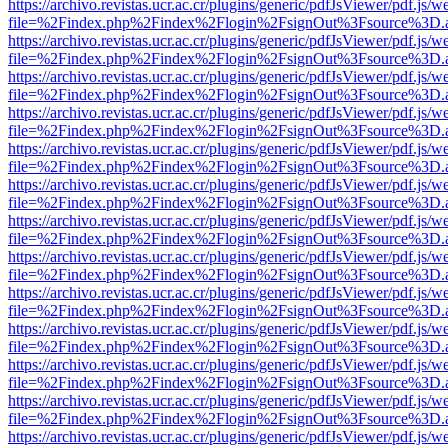
https://archivo.revistas.ucr.ac.cr/plugins/generic/pdfJsViewer/pdf.js/
file=%2Findex.php%2Findex%2Flogin%2FsignOut%3Fsource%3D.ame
https://archivo.revistas.ucr.ac.cr/plugins/generic/pdfJsViewer/pdf.js/
file=%2Findex.php%2Findex%2Flogin%2FsignOut%3Fsource%3D.ame
https://archivo.revistas.ucr.ac.cr/plugins/generic/pdfJsViewer/pdf.js/
file=%2Findex.php%2Findex%2Flogin%2FsignOut%3Fsource%3D.ame
https://archivo.revistas.ucr.ac.cr/plugins/generic/pdfJsViewer/pdf.js/
file=%2Findex.php%2Findex%2Flogin%2FsignOut%3Fsource%3D.ame
https://archivo.revistas.ucr.ac.cr/plugins/generic/pdfJsViewer/pdf.js/
file=%2Findex.php%2Findex%2Flogin%2FsignOut%3Fsource%3D.ame
https://archivo.revistas.ucr.ac.cr/plugins/generic/pdfJsViewer/pdf.js/
file=%2Findex.php%2Findex%2Flogin%2FsignOut%3Fsource%3D.ame
https://archivo.revistas.ucr.ac.cr/plugins/generic/pdfJsViewer/pdf.js/
file=%2Findex.php%2Findex%2Flogin%2FsignOut%3Fsource%3D.ame
https://archivo.revistas.ucr.ac.cr/plugins/generic/pdfJsViewer/pdf.js/
file=%2Findex.php%2Findex%2Flogin%2FsignOut%3Fsource%3D.ame
https://archivo.revistas.ucr.ac.cr/plugins/generic/pdfJsViewer/pdf.js/
file=%2Findex.php%2Findex%2Flogin%2FsignOut%3Fsource%3D.ame
https://archivo.revistas.ucr.ac.cr/plugins/generic/pdfJsViewer/pdf.js/
file=%2Findex.php%2Findex%2Flogin%2FsignOut%3Fsource%3D.ame
https://archivo.revistas.ucr.ac.cr/plugins/generic/pdfJsViewer/pdf.js/
file=%2Findex.php%2Findex%2Flogin%2FsignOut%3Fsource%3D.ame
https://archivo.revistas.ucr.ac.cr/plugins/generic/pdfJsViewer/pdf.js/
file=%2Findex.php%2Findex%2Flogin%2FsignOut%3Fsource%3D.ame
https://archivo.revistas.ucr.ac.cr/plugins/generic/pdfJsViewer/pdf.js/