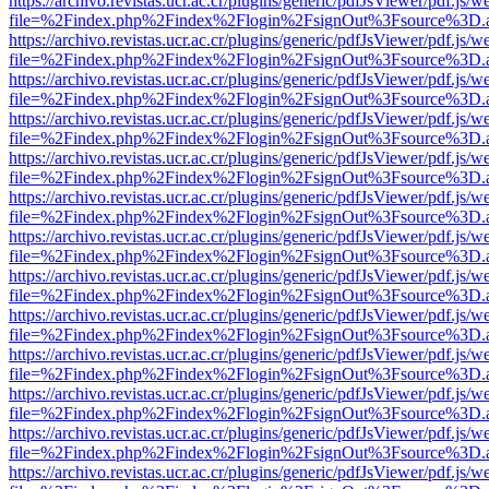
https://archivo.revistas.ucr.ac.cr/plugins/generic/pdfJsViewer/pdf.js/
file=%2Findex.php%2Findex%2Flogin%2FsignOut%3Fsource%3D.ame
https://archivo.revistas.ucr.ac.cr/plugins/generic/pdfJsViewer/pdf.js/
file=%2Findex.php%2Findex%2Flogin%2FsignOut%3Fsource%3D.ame
https://archivo.revistas.ucr.ac.cr/plugins/generic/pdfJsViewer/pdf.js/
file=%2Findex.php%2Findex%2Flogin%2FsignOut%3Fsource%3D.ame
https://archivo.revistas.ucr.ac.cr/plugins/generic/pdfJsViewer/pdf.js/
file=%2Findex.php%2Findex%2Flogin%2FsignOut%3Fsource%3D.ame
https://archivo.revistas.ucr.ac.cr/plugins/generic/pdfJsViewer/pdf.js/
file=%2Findex.php%2Findex%2Flogin%2FsignOut%3Fsource%3D.ame
https://archivo.revistas.ucr.ac.cr/plugins/generic/pdfJsViewer/pdf.js/
file=%2Findex.php%2Findex%2Flogin%2FsignOut%3Fsource%3D.ame
https://archivo.revistas.ucr.ac.cr/plugins/generic/pdfJsViewer/pdf.js/
file=%2Findex.php%2Findex%2Flogin%2FsignOut%3Fsource%3D.ame
https://archivo.revistas.ucr.ac.cr/plugins/generic/pdfJsViewer/pdf.js/
file=%2Findex.php%2Findex%2Flogin%2FsignOut%3Fsource%3D.ame
https://archivo.revistas.ucr.ac.cr/plugins/generic/pdfJsViewer/pdf.js/
file=%2Findex.php%2Findex%2Flogin%2FsignOut%3Fsource%3D.ame
https://archivo.revistas.ucr.ac.cr/plugins/generic/pdfJsViewer/pdf.js/
file=%2Findex.php%2Findex%2Flogin%2FsignOut%3Fsource%3D.ame
https://archivo.revistas.ucr.ac.cr/plugins/generic/pdfJsViewer/pdf.js/
file=%2Findex.php%2Findex%2Flogin%2FsignOut%3Fsource%3D.ame
https://archivo.revistas.ucr.ac.cr/plugins/generic/pdfJsViewer/pdf.js/
file=%2Findex.php%2Findex%2Flogin%2FsignOut%3Fsource%3D.ame
https://archivo.revistas.ucr.ac.cr/plugins/generic/pdfJsViewer/pdf.js/