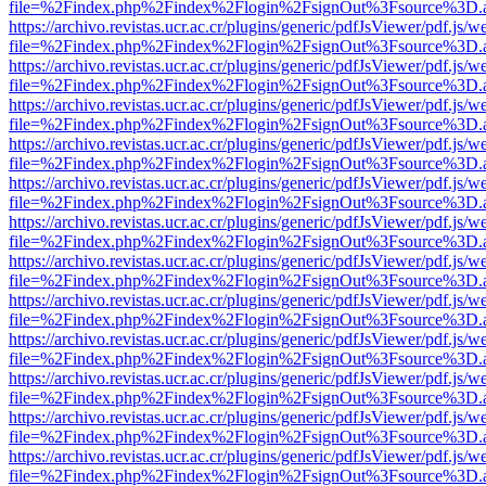
file=%2Findex.php%2Findex%2Flogin%2FsignOut%3Fsource%3D.ame
https://archivo.revistas.ucr.ac.cr/plugins/generic/pdfJsViewer/pdf.js/
file=%2Findex.php%2Findex%2Flogin%2FsignOut%3Fsource%3D.ame
https://archivo.revistas.ucr.ac.cr/plugins/generic/pdfJsViewer/pdf.js/
file=%2Findex.php%2Findex%2Flogin%2FsignOut%3Fsource%3D.ame
https://archivo.revistas.ucr.ac.cr/plugins/generic/pdfJsViewer/pdf.js/
file=%2Findex.php%2Findex%2Flogin%2FsignOut%3Fsource%3D.ame
https://archivo.revistas.ucr.ac.cr/plugins/generic/pdfJsViewer/pdf.js/
file=%2Findex.php%2Findex%2Flogin%2FsignOut%3Fsource%3D.ame
https://archivo.revistas.ucr.ac.cr/plugins/generic/pdfJsViewer/pdf.js/
file=%2Findex.php%2Findex%2Flogin%2FsignOut%3Fsource%3D.ame
https://archivo.revistas.ucr.ac.cr/plugins/generic/pdfJsViewer/pdf.js/
file=%2Findex.php%2Findex%2Flogin%2FsignOut%3Fsource%3D.ame
https://archivo.revistas.ucr.ac.cr/plugins/generic/pdfJsViewer/pdf.js/
file=%2Findex.php%2Findex%2Flogin%2FsignOut%3Fsource%3D.ame
https://archivo.revistas.ucr.ac.cr/plugins/generic/pdfJsViewer/pdf.js/
file=%2Findex.php%2Findex%2Flogin%2FsignOut%3Fsource%3D.ame
https://archivo.revistas.ucr.ac.cr/plugins/generic/pdfJsViewer/pdf.js/
file=%2Findex.php%2Findex%2Flogin%2FsignOut%3Fsource%3D.ame
https://archivo.revistas.ucr.ac.cr/plugins/generic/pdfJsViewer/pdf.js/
file=%2Findex.php%2Findex%2Flogin%2FsignOut%3Fsource%3D.ame
https://archivo.revistas.ucr.ac.cr/plugins/generic/pdfJsViewer/pdf.js/
file=%2Findex.php%2Findex%2Flogin%2FsignOut%3Fsource%3D.ame
https://archivo.revistas.ucr.ac.cr/plugins/generic/pdfJsViewer/pdf.js/
file=%2Findex.php%2Findex%2Flogin%2FsignOut%3Fsource%3D.ame