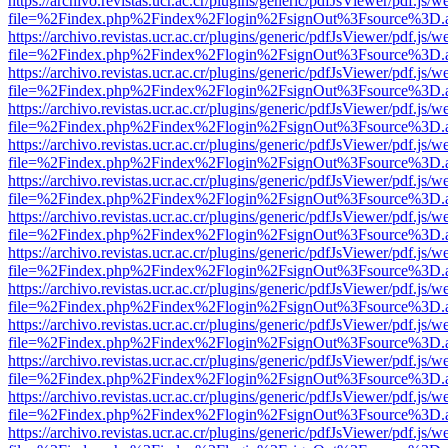
https://archivo.revistas.ucr.ac.cr/plugins/generic/pdfJsViewer/pdf.js/
file=%2Findex.php%2Findex%2Flogin%2FsignOut%3Fsource%3D.ame
https://archivo.revistas.ucr.ac.cr/plugins/generic/pdfJsViewer/pdf.js/
file=%2Findex.php%2Findex%2Flogin%2FsignOut%3Fsource%3D.ame
https://archivo.revistas.ucr.ac.cr/plugins/generic/pdfJsViewer/pdf.js/
file=%2Findex.php%2Findex%2Flogin%2FsignOut%3Fsource%3D.ame
https://archivo.revistas.ucr.ac.cr/plugins/generic/pdfJsViewer/pdf.js/
file=%2Findex.php%2Findex%2Flogin%2FsignOut%3Fsource%3D.ame
https://archivo.revistas.ucr.ac.cr/plugins/generic/pdfJsViewer/pdf.js/
file=%2Findex.php%2Findex%2Flogin%2FsignOut%3Fsource%3D.ame
https://archivo.revistas.ucr.ac.cr/plugins/generic/pdfJsViewer/pdf.js/
file=%2Findex.php%2Findex%2Flogin%2FsignOut%3Fsource%3D.ame
https://archivo.revistas.ucr.ac.cr/plugins/generic/pdfJsViewer/pdf.js/
file=%2Findex.php%2Findex%2Flogin%2FsignOut%3Fsource%3D.ame
https://archivo.revistas.ucr.ac.cr/plugins/generic/pdfJsViewer/pdf.js/
file=%2Findex.php%2Findex%2Flogin%2FsignOut%3Fsource%3D.ame
https://archivo.revistas.ucr.ac.cr/plugins/generic/pdfJsViewer/pdf.js/
file=%2Findex.php%2Findex%2Flogin%2FsignOut%3Fsource%3D.ame
https://archivo.revistas.ucr.ac.cr/plugins/generic/pdfJsViewer/pdf.js/
file=%2Findex.php%2Findex%2Flogin%2FsignOut%3Fsource%3D.ame
https://archivo.revistas.ucr.ac.cr/plugins/generic/pdfJsViewer/pdf.js/
file=%2Findex.php%2Findex%2Flogin%2FsignOut%3Fsource%3D.ame
https://archivo.revistas.ucr.ac.cr/plugins/generic/pdfJsViewer/pdf.js/
file=%2Findex.php%2Findex%2Flogin%2FsignOut%3Fsource%3D.ame
https://archivo.revistas.ucr.ac.cr/plugins/generic/pdfJsViewer/pdf.js/