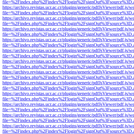
file=%2Findex.php%2Findex%2Flogin%2FsignOut%3Fsource%3D.ame
https://archivo.revistas.ucr.ac.cr/plugins/generic/pdfJsViewer/pdf.js/
file=%2Findex.php%2Findex%2Flogin%2FsignOut%3Fsource%3D.ame
https://archivo.revistas.ucr.ac.cr/plugins/generic/pdfJsViewer/pdf.js/
file=%2Findex.php%2Findex%2Flogin%2FsignOut%3Fsource%3D.ame
https://archivo.revistas.ucr.ac.cr/plugins/generic/pdfJsViewer/pdf.js/
file=%2Findex.php%2Findex%2Flogin%2FsignOut%3Fsource%3D.ame
https://archivo.revistas.ucr.ac.cr/plugins/generic/pdfJsViewer/pdf.js/
file=%2Findex.php%2Findex%2Flogin%2FsignOut%3Fsource%3D.ame
https://archivo.revistas.ucr.ac.cr/plugins/generic/pdfJsViewer/pdf.js/
file=%2Findex.php%2Findex%2Flogin%2FsignOut%3Fsource%3D.ame
https://archivo.revistas.ucr.ac.cr/plugins/generic/pdfJsViewer/pdf.js/
file=%2Findex.php%2Findex%2Flogin%2FsignOut%3Fsource%3D.ame
https://archivo.revistas.ucr.ac.cr/plugins/generic/pdfJsViewer/pdf.js/
file=%2Findex.php%2Findex%2Flogin%2FsignOut%3Fsource%3D.ame
https://archivo.revistas.ucr.ac.cr/plugins/generic/pdfJsViewer/pdf.js/
file=%2Findex.php%2Findex%2Flogin%2FsignOut%3Fsource%3D.ame
https://archivo.revistas.ucr.ac.cr/plugins/generic/pdfJsViewer/pdf.js/
file=%2Findex.php%2Findex%2Flogin%2FsignOut%3Fsource%3D.ame
https://archivo.revistas.ucr.ac.cr/plugins/generic/pdfJsViewer/pdf.js/
file=%2Findex.php%2Findex%2Flogin%2FsignOut%3Fsource%3D.ame
https://archivo.revistas.ucr.ac.cr/plugins/generic/pdfJsViewer/pdf.js/
file=%2Findex.php%2Findex%2Flogin%2FsignOut%3Fsource%3D.ame
https://archivo.revistas.ucr.ac.cr/plugins/generic/pdfJsViewer/pdf.js/
file=%2Findex.php%2Findex%2Flogin%2FsignOut%3Fsource%3D.ame