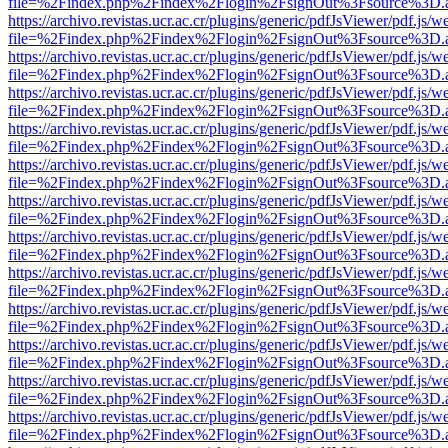
file=%2Findex.php%2Findex%2Flogin%2FsignOut%3Fsource%3D.ame
https://archivo.revistas.ucr.ac.cr/plugins/generic/pdfJsViewer/pdf.js/
file=%2Findex.php%2Findex%2Flogin%2FsignOut%3Fsource%3D.ame
https://archivo.revistas.ucr.ac.cr/plugins/generic/pdfJsViewer/pdf.js/
file=%2Findex.php%2Findex%2Flogin%2FsignOut%3Fsource%3D.ame
https://archivo.revistas.ucr.ac.cr/plugins/generic/pdfJsViewer/pdf.js/
file=%2Findex.php%2Findex%2Flogin%2FsignOut%3Fsource%3D.ame
https://archivo.revistas.ucr.ac.cr/plugins/generic/pdfJsViewer/pdf.js/
file=%2Findex.php%2Findex%2Flogin%2FsignOut%3Fsource%3D.ame
https://archivo.revistas.ucr.ac.cr/plugins/generic/pdfJsViewer/pdf.js/
file=%2Findex.php%2Findex%2Flogin%2FsignOut%3Fsource%3D.ame
https://archivo.revistas.ucr.ac.cr/plugins/generic/pdfJsViewer/pdf.js/
file=%2Findex.php%2Findex%2Flogin%2FsignOut%3Fsource%3D.ame
https://archivo.revistas.ucr.ac.cr/plugins/generic/pdfJsViewer/pdf.js/
file=%2Findex.php%2Findex%2Flogin%2FsignOut%3Fsource%3D.ame
https://archivo.revistas.ucr.ac.cr/plugins/generic/pdfJsViewer/pdf.js/
file=%2Findex.php%2Findex%2Flogin%2FsignOut%3Fsource%3D.ame
https://archivo.revistas.ucr.ac.cr/plugins/generic/pdfJsViewer/pdf.js/
file=%2Findex.php%2Findex%2Flogin%2FsignOut%3Fsource%3D.ame
https://archivo.revistas.ucr.ac.cr/plugins/generic/pdfJsViewer/pdf.js/
file=%2Findex.php%2Findex%2Flogin%2FsignOut%3Fsource%3D.ame
https://archivo.revistas.ucr.ac.cr/plugins/generic/pdfJsViewer/pdf.js/
file=%2Findex.php%2Findex%2Flogin%2FsignOut%3Fsource%3D.ame
https://archivo.revistas.ucr.ac.cr/plugins/generic/pdfJsViewer/pdf.js/
file=%2Findex.php%2Findex%2Flogin%2FsignOut%3Fsource%3D.ame