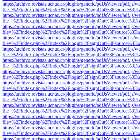
https://archivo.revistas.ucr.ac.cr/plugins/generic/pdfJsViewer/pdf.js/
file=%2Findex.php%2Findex%2Flogin%2FsignOut%3Fsource%3D.ame
https://archivo.revistas.ucr.ac.cr/plugins/generic/pdfJsViewer/pdf.js/
file=%2Findex.php%2Findex%2Flogin%2FsignOut%3Fsource%3D.ame
https://archivo.revistas.ucr.ac.cr/plugins/generic/pdfJsViewer/pdf.js/
file=%2Findex.php%2Findex%2Flogin%2FsignOut%3Fsource%3D.ame
https://archivo.revistas.ucr.ac.cr/plugins/generic/pdfJsViewer/pdf.js/
file=%2Findex.php%2Findex%2Flogin%2FsignOut%3Fsource%3D.ame
https://archivo.revistas.ucr.ac.cr/plugins/generic/pdfJsViewer/pdf.js/
file=%2Findex.php%2Findex%2Flogin%2FsignOut%3Fsource%3D.ame
https://archivo.revistas.ucr.ac.cr/plugins/generic/pdfJsViewer/pdf.js/
file=%2Findex.php%2Findex%2Flogin%2FsignOut%3Fsource%3D.ame
https://archivo.revistas.ucr.ac.cr/plugins/generic/pdfJsViewer/pdf.js/
file=%2Findex.php%2Findex%2Flogin%2FsignOut%3Fsource%3D.ame
https://archivo.revistas.ucr.ac.cr/plugins/generic/pdfJsViewer/pdf.js/
file=%2Findex.php%2Findex%2Flogin%2FsignOut%3Fsource%3D.ame
https://archivo.revistas.ucr.ac.cr/plugins/generic/pdfJsViewer/pdf.js/
file=%2Findex.php%2Findex%2Flogin%2FsignOut%3Fsource%3D.ame
https://archivo.revistas.ucr.ac.cr/plugins/generic/pdfJsViewer/pdf.js/
file=%2Findex.php%2Findex%2Flogin%2FsignOut%3Fsource%3D.ame
https://archivo.revistas.ucr.ac.cr/plugins/generic/pdfJsViewer/pdf.js/
file=%2Findex.php%2Findex%2Flogin%2FsignOut%3Fsource%3D.ame
https://archivo.revistas.ucr.ac.cr/plugins/generic/pdfJsViewer/pdf.js/
file=%2Findex.php%2Findex%2Flogin%2FsignOut%3Fsource%3D.ame
https://archivo.revistas.ucr.ac.cr/plugins/generic/pdfJsViewer/pdf.js/