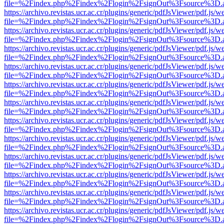
file=%2Findex.php%2Findex%2Flogin%2FsignOut%3Fsource%3D.ame
https://archivo.revistas.ucr.ac.cr/plugins/generic/pdfJsViewer/pdf.js/
file=%2Findex.php%2Findex%2Flogin%2FsignOut%3Fsource%3D.ame
https://archivo.revistas.ucr.ac.cr/plugins/generic/pdfJsViewer/pdf.js/
file=%2Findex.php%2Findex%2Flogin%2FsignOut%3Fsource%3D.ame
https://archivo.revistas.ucr.ac.cr/plugins/generic/pdfJsViewer/pdf.js/
file=%2Findex.php%2Findex%2Flogin%2FsignOut%3Fsource%3D.ame
https://archivo.revistas.ucr.ac.cr/plugins/generic/pdfJsViewer/pdf.js/
file=%2Findex.php%2Findex%2Flogin%2FsignOut%3Fsource%3D.ame
https://archivo.revistas.ucr.ac.cr/plugins/generic/pdfJsViewer/pdf.js/
file=%2Findex.php%2Findex%2Flogin%2FsignOut%3Fsource%3D.ame
https://archivo.revistas.ucr.ac.cr/plugins/generic/pdfJsViewer/pdf.js/
file=%2Findex.php%2Findex%2Flogin%2FsignOut%3Fsource%3D.ame
https://archivo.revistas.ucr.ac.cr/plugins/generic/pdfJsViewer/pdf.js/
file=%2Findex.php%2Findex%2Flogin%2FsignOut%3Fsource%3D.ame
https://archivo.revistas.ucr.ac.cr/plugins/generic/pdfJsViewer/pdf.js/
file=%2Findex.php%2Findex%2Flogin%2FsignOut%3Fsource%3D.ame
https://archivo.revistas.ucr.ac.cr/plugins/generic/pdfJsViewer/pdf.js/
file=%2Findex.php%2Findex%2Flogin%2FsignOut%3Fsource%3D.ame
https://archivo.revistas.ucr.ac.cr/plugins/generic/pdfJsViewer/pdf.js/
file=%2Findex.php%2Findex%2Flogin%2FsignOut%3Fsource%3D.ame
https://archivo.revistas.ucr.ac.cr/plugins/generic/pdfJsViewer/pdf.js/
file=%2Findex.php%2Findex%2Flogin%2FsignOut%3Fsource%3D.ame
https://archivo.revistas.ucr.ac.cr/plugins/generic/pdfJsViewer/pdf.js/
file=%2Findex.php%2Findex%2Flogin%2FsignOut%3Fsource%3D.ame