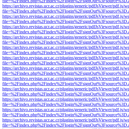
file=%2Findex.php%2Findex%2Flogin%2FsignOut%3Fsource%3D.ame
https://archivo.revistas.ucr.ac.cr/plugins/generic/pdfJsViewer/pdf.js/
file=%2Findex.php%2Findex%2Flogin%2FsignOut%3Fsource%3D.ame
https://archivo.revistas.ucr.ac.cr/plugins/generic/pdfJsViewer/pdf.js/
file=%2Findex.php%2Findex%2Flogin%2FsignOut%3Fsource%3D.ame
https://archivo.revistas.ucr.ac.cr/plugins/generic/pdfJsViewer/pdf.js/
file=%2Findex.php%2Findex%2Flogin%2FsignOut%3Fsource%3D.ame
https://archivo.revistas.ucr.ac.cr/plugins/generic/pdfJsViewer/pdf.js/
file=%2Findex.php%2Findex%2Flogin%2FsignOut%3Fsource%3D.ame
https://archivo.revistas.ucr.ac.cr/plugins/generic/pdfJsViewer/pdf.js/
file=%2Findex.php%2Findex%2Flogin%2FsignOut%3Fsource%3D.ame
https://archivo.revistas.ucr.ac.cr/plugins/generic/pdfJsViewer/pdf.js/
file=%2Findex.php%2Findex%2Flogin%2FsignOut%3Fsource%3D.ame
https://archivo.revistas.ucr.ac.cr/plugins/generic/pdfJsViewer/pdf.js/
file=%2Findex.php%2Findex%2Flogin%2FsignOut%3Fsource%3D.ame
https://archivo.revistas.ucr.ac.cr/plugins/generic/pdfJsViewer/pdf.js/
file=%2Findex.php%2Findex%2Flogin%2FsignOut%3Fsource%3D.ame
https://archivo.revistas.ucr.ac.cr/plugins/generic/pdfJsViewer/pdf.js/
file=%2Findex.php%2Findex%2Flogin%2FsignOut%3Fsource%3D.ame
https://archivo.revistas.ucr.ac.cr/plugins/generic/pdfJsViewer/pdf.js/
file=%2Findex.php%2Findex%2Flogin%2FsignOut%3Fsource%3D.ame
https://archivo.revistas.ucr.ac.cr/plugins/generic/pdfJsViewer/pdf.js/
file=%2Findex.php%2Findex%2Flogin%2FsignOut%3Fsource%3D.ame
https://archivo.revistas.ucr.ac.cr/plugins/generic/pdfJsViewer/pdf.js/
file=%2Findex.php%2Findex%2Flogin%2FsignOut%3Fsource%3D.ame