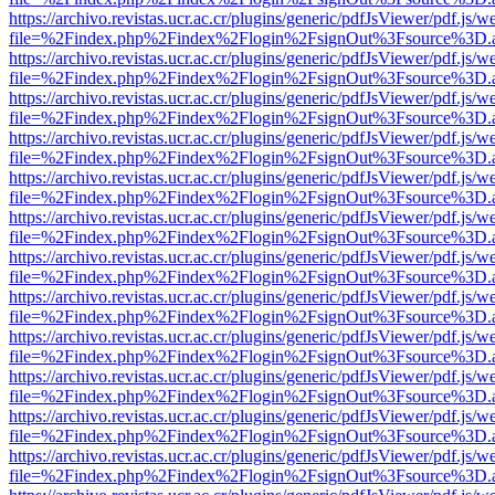
https://archivo.revistas.ucr.ac.cr/plugins/generic/pdfJsViewer/pdf.js/
file=%2Findex.php%2Findex%2Flogin%2FsignOut%3Fsource%3D.ame
https://archivo.revistas.ucr.ac.cr/plugins/generic/pdfJsViewer/pdf.js/
file=%2Findex.php%2Findex%2Flogin%2FsignOut%3Fsource%3D.ame
https://archivo.revistas.ucr.ac.cr/plugins/generic/pdfJsViewer/pdf.js/
file=%2Findex.php%2Findex%2Flogin%2FsignOut%3Fsource%3D.ame
https://archivo.revistas.ucr.ac.cr/plugins/generic/pdfJsViewer/pdf.js/
file=%2Findex.php%2Findex%2Flogin%2FsignOut%3Fsource%3D.ame
https://archivo.revistas.ucr.ac.cr/plugins/generic/pdfJsViewer/pdf.js/
file=%2Findex.php%2Findex%2Flogin%2FsignOut%3Fsource%3D.ame
https://archivo.revistas.ucr.ac.cr/plugins/generic/pdfJsViewer/pdf.js/
file=%2Findex.php%2Findex%2Flogin%2FsignOut%3Fsource%3D.ame
https://archivo.revistas.ucr.ac.cr/plugins/generic/pdfJsViewer/pdf.js/
file=%2Findex.php%2Findex%2Flogin%2FsignOut%3Fsource%3D.ame
https://archivo.revistas.ucr.ac.cr/plugins/generic/pdfJsViewer/pdf.js/
file=%2Findex.php%2Findex%2Flogin%2FsignOut%3Fsource%3D.ame
https://archivo.revistas.ucr.ac.cr/plugins/generic/pdfJsViewer/pdf.js/
file=%2Findex.php%2Findex%2Flogin%2FsignOut%3Fsource%3D.ame
https://archivo.revistas.ucr.ac.cr/plugins/generic/pdfJsViewer/pdf.js/
file=%2Findex.php%2Findex%2Flogin%2FsignOut%3Fsource%3D.ame
https://archivo.revistas.ucr.ac.cr/plugins/generic/pdfJsViewer/pdf.js/
file=%2Findex.php%2Findex%2Flogin%2FsignOut%3Fsource%3D.ame
https://archivo.revistas.ucr.ac.cr/plugins/generic/pdfJsViewer/pdf.js/
file=%2Findex.php%2Findex%2Flogin%2FsignOut%3Fsource%3D.ame