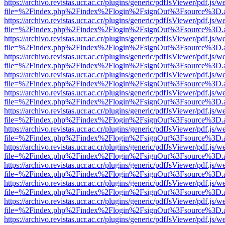
https://archivo.revistas.ucr.ac.cr/plugins/generic/pdfJsViewer/pdf.js/
file=%2Findex.php%2Findex%2Flogin%2FsignOut%3Fsource%3D.ame
https://archivo.revistas.ucr.ac.cr/plugins/generic/pdfJsViewer/pdf.js/
file=%2Findex.php%2Findex%2Flogin%2FsignOut%3Fsource%3D.ame
https://archivo.revistas.ucr.ac.cr/plugins/generic/pdfJsViewer/pdf.js/
file=%2Findex.php%2Findex%2Flogin%2FsignOut%3Fsource%3D.ame
https://archivo.revistas.ucr.ac.cr/plugins/generic/pdfJsViewer/pdf.js/
file=%2Findex.php%2Findex%2Flogin%2FsignOut%3Fsource%3D.ame
https://archivo.revistas.ucr.ac.cr/plugins/generic/pdfJsViewer/pdf.js/
file=%2Findex.php%2Findex%2Flogin%2FsignOut%3Fsource%3D.ame
https://archivo.revistas.ucr.ac.cr/plugins/generic/pdfJsViewer/pdf.js/
file=%2Findex.php%2Findex%2Flogin%2FsignOut%3Fsource%3D.ame
https://archivo.revistas.ucr.ac.cr/plugins/generic/pdfJsViewer/pdf.js/
file=%2Findex.php%2Findex%2Flogin%2FsignOut%3Fsource%3D.ame
https://archivo.revistas.ucr.ac.cr/plugins/generic/pdfJsViewer/pdf.js/
file=%2Findex.php%2Findex%2Flogin%2FsignOut%3Fsource%3D.ame
https://archivo.revistas.ucr.ac.cr/plugins/generic/pdfJsViewer/pdf.js/
file=%2Findex.php%2Findex%2Flogin%2FsignOut%3Fsource%3D.ame
https://archivo.revistas.ucr.ac.cr/plugins/generic/pdfJsViewer/pdf.js/
file=%2Findex.php%2Findex%2Flogin%2FsignOut%3Fsource%3D.ame
https://archivo.revistas.ucr.ac.cr/plugins/generic/pdfJsViewer/pdf.js/
file=%2Findex.php%2Findex%2Flogin%2FsignOut%3Fsource%3D.ame
https://archivo.revistas.ucr.ac.cr/plugins/generic/pdfJsViewer/pdf.js/
file=%2Findex.php%2Findex%2Flogin%2FsignOut%3Fsource%3D.ame
https://archivo.revistas.ucr.ac.cr/plugins/generic/pdfJsViewer/pdf.js/