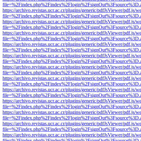
file=%2Findex.php%2Findex%2Flogin%2FsignOut%3Fsource%3D.ame
https://archivo.revistas.ucr.ac.cr/plugins/generic/pdfJsViewer/pdf.js/
file=%2Findex.php%2Findex%2Flogin%2FsignOut%3Fsource%3D.ame
https://archivo.revistas.ucr.ac.cr/plugins/generic/pdfJsViewer/pdf.js/
file=%2Findex.php%2Findex%2Flogin%2FsignOut%3Fsource%3D.ame
https://archivo.revistas.ucr.ac.cr/plugins/generic/pdfJsViewer/pdf.js/
file=%2Findex.php%2Findex%2Flogin%2FsignOut%3Fsource%3D.ame
https://archivo.revistas.ucr.ac.cr/plugins/generic/pdfJsViewer/pdf.js/
file=%2Findex.php%2Findex%2Flogin%2FsignOut%3Fsource%3D.ame
https://archivo.revistas.ucr.ac.cr/plugins/generic/pdfJsViewer/pdf.js/
file=%2Findex.php%2Findex%2Flogin%2FsignOut%3Fsource%3D.ame
https://archivo.revistas.ucr.ac.cr/plugins/generic/pdfJsViewer/pdf.js/
file=%2Findex.php%2Findex%2Flogin%2FsignOut%3Fsource%3D.ame
https://archivo.revistas.ucr.ac.cr/plugins/generic/pdfJsViewer/pdf.js/
file=%2Findex.php%2Findex%2Flogin%2FsignOut%3Fsource%3D.ame
https://archivo.revistas.ucr.ac.cr/plugins/generic/pdfJsViewer/pdf.js/
file=%2Findex.php%2Findex%2Flogin%2FsignOut%3Fsource%3D.ame
https://archivo.revistas.ucr.ac.cr/plugins/generic/pdfJsViewer/pdf.js/
file=%2Findex.php%2Findex%2Flogin%2FsignOut%3Fsource%3D.ame
https://archivo.revistas.ucr.ac.cr/plugins/generic/pdfJsViewer/pdf.js/
file=%2Findex.php%2Findex%2Flogin%2FsignOut%3Fsource%3D.ame
https://archivo.revistas.ucr.ac.cr/plugins/generic/pdfJsViewer/pdf.js/
file=%2Findex.php%2Findex%2Flogin%2FsignOut%3Fsource%3D.ame
https://archivo.revistas.ucr.ac.cr/plugins/generic/pdfJsViewer/pdf.js/
file=%2Findex.php%2Findex%2Flogin%2FsignOut%3Fsource%3D.ame