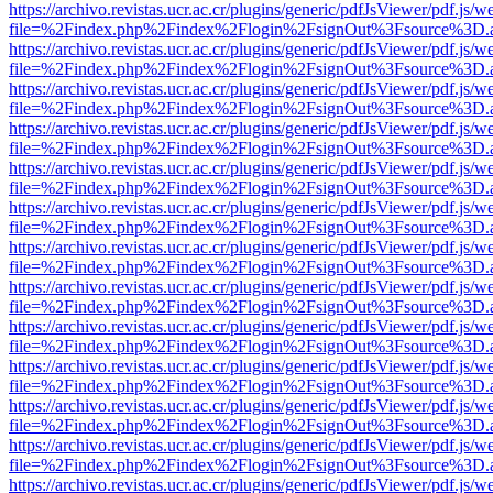
https://archivo.revistas.ucr.ac.cr/plugins/generic/pdfJsViewer/pdf.js/
file=%2Findex.php%2Findex%2Flogin%2FsignOut%3Fsource%3D.ame
https://archivo.revistas.ucr.ac.cr/plugins/generic/pdfJsViewer/pdf.js/
file=%2Findex.php%2Findex%2Flogin%2FsignOut%3Fsource%3D.ame
https://archivo.revistas.ucr.ac.cr/plugins/generic/pdfJsViewer/pdf.js/
file=%2Findex.php%2Findex%2Flogin%2FsignOut%3Fsource%3D.ame
https://archivo.revistas.ucr.ac.cr/plugins/generic/pdfJsViewer/pdf.js/
file=%2Findex.php%2Findex%2Flogin%2FsignOut%3Fsource%3D.ame
https://archivo.revistas.ucr.ac.cr/plugins/generic/pdfJsViewer/pdf.js/
file=%2Findex.php%2Findex%2Flogin%2FsignOut%3Fsource%3D.ame
https://archivo.revistas.ucr.ac.cr/plugins/generic/pdfJsViewer/pdf.js/
file=%2Findex.php%2Findex%2Flogin%2FsignOut%3Fsource%3D.ame
https://archivo.revistas.ucr.ac.cr/plugins/generic/pdfJsViewer/pdf.js/
file=%2Findex.php%2Findex%2Flogin%2FsignOut%3Fsource%3D.ame
https://archivo.revistas.ucr.ac.cr/plugins/generic/pdfJsViewer/pdf.js/
file=%2Findex.php%2Findex%2Flogin%2FsignOut%3Fsource%3D.ame
https://archivo.revistas.ucr.ac.cr/plugins/generic/pdfJsViewer/pdf.js/
file=%2Findex.php%2Findex%2Flogin%2FsignOut%3Fsource%3D.ame
https://archivo.revistas.ucr.ac.cr/plugins/generic/pdfJsViewer/pdf.js/
file=%2Findex.php%2Findex%2Flogin%2FsignOut%3Fsource%3D.ame
https://archivo.revistas.ucr.ac.cr/plugins/generic/pdfJsViewer/pdf.js/
file=%2Findex.php%2Findex%2Flogin%2FsignOut%3Fsource%3D.ame
https://archivo.revistas.ucr.ac.cr/plugins/generic/pdfJsViewer/pdf.js/
file=%2Findex.php%2Findex%2Flogin%2FsignOut%3Fsource%3D.ame
https://archivo.revistas.ucr.ac.cr/plugins/generic/pdfJsViewer/pdf.js/