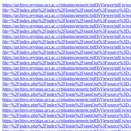
https://archivo.revistas.ucr.ac.cr/plugins/generic/pdfJsViewer/pdf.js/
file=%2Findex.php%2Findex%2Flogin%2FsignOut%3Fsource%3D.ame
https://archivo.revistas.ucr.ac.cr/plugins/generic/pdfJsViewer/pdf.js/
file=%2Findex.php%2Findex%2Flogin%2FsignOut%3Fsource%3D.ame
https://archivo.revistas.ucr.ac.cr/plugins/generic/pdfJsViewer/pdf.js/
file=%2Findex.php%2Findex%2Flogin%2FsignOut%3Fsource%3D.ame
https://archivo.revistas.ucr.ac.cr/plugins/generic/pdfJsViewer/pdf.js/
file=%2Findex.php%2Findex%2Flogin%2FsignOut%3Fsource%3D.ame
https://archivo.revistas.ucr.ac.cr/plugins/generic/pdfJsViewer/pdf.js/
file=%2Findex.php%2Findex%2Flogin%2FsignOut%3Fsource%3D.ame
https://archivo.revistas.ucr.ac.cr/plugins/generic/pdfJsViewer/pdf.js/
file=%2Findex.php%2Findex%2Flogin%2FsignOut%3Fsource%3D.ame
https://archivo.revistas.ucr.ac.cr/plugins/generic/pdfJsViewer/pdf.js/
file=%2Findex.php%2Findex%2Flogin%2FsignOut%3Fsource%3D.ame
https://archivo.revistas.ucr.ac.cr/plugins/generic/pdfJsViewer/pdf.js/
file=%2Findex.php%2Findex%2Flogin%2FsignOut%3Fsource%3D.ame
https://archivo.revistas.ucr.ac.cr/plugins/generic/pdfJsViewer/pdf.js/
file=%2Findex.php%2Findex%2Flogin%2FsignOut%3Fsource%3D.ame
https://archivo.revistas.ucr.ac.cr/plugins/generic/pdfJsViewer/pdf.js/
file=%2Findex.php%2Findex%2Flogin%2FsignOut%3Fsource%3D.ame
https://archivo.revistas.ucr.ac.cr/plugins/generic/pdfJsViewer/pdf.js/
file=%2Findex.php%2Findex%2Flogin%2FsignOut%3Fsource%3D.ame
https://archivo.revistas.ucr.ac.cr/plugins/generic/pdfJsViewer/pdf.js/
file=%2Findex.php%2Findex%2Flogin%2FsignOut%3Fsource%3D.ame