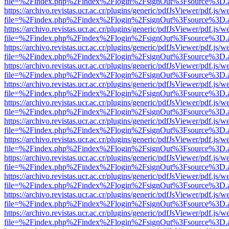
file=%2Findex.php%2Findex%2Flogin%2FsignOut%3Fsource%3D.ame
https://archivo.revistas.ucr.ac.cr/plugins/generic/pdfJsViewer/pdf.js/
file=%2Findex.php%2Findex%2Flogin%2FsignOut%3Fsource%3D.ame
https://archivo.revistas.ucr.ac.cr/plugins/generic/pdfJsViewer/pdf.js/
file=%2Findex.php%2Findex%2Flogin%2FsignOut%3Fsource%3D.ame
https://archivo.revistas.ucr.ac.cr/plugins/generic/pdfJsViewer/pdf.js/
file=%2Findex.php%2Findex%2Flogin%2FsignOut%3Fsource%3D.ame
https://archivo.revistas.ucr.ac.cr/plugins/generic/pdfJsViewer/pdf.js/
file=%2Findex.php%2Findex%2Flogin%2FsignOut%3Fsource%3D.ame
https://archivo.revistas.ucr.ac.cr/plugins/generic/pdfJsViewer/pdf.js/
file=%2Findex.php%2Findex%2Flogin%2FsignOut%3Fsource%3D.ame
https://archivo.revistas.ucr.ac.cr/plugins/generic/pdfJsViewer/pdf.js/
file=%2Findex.php%2Findex%2Flogin%2FsignOut%3Fsource%3D.ame
https://archivo.revistas.ucr.ac.cr/plugins/generic/pdfJsViewer/pdf.js/
file=%2Findex.php%2Findex%2Flogin%2FsignOut%3Fsource%3D.ame
https://archivo.revistas.ucr.ac.cr/plugins/generic/pdfJsViewer/pdf.js/
file=%2Findex.php%2Findex%2Flogin%2FsignOut%3Fsource%3D.ame
https://archivo.revistas.ucr.ac.cr/plugins/generic/pdfJsViewer/pdf.js/
file=%2Findex.php%2Findex%2Flogin%2FsignOut%3Fsource%3D.ame
https://archivo.revistas.ucr.ac.cr/plugins/generic/pdfJsViewer/pdf.js/
file=%2Findex.php%2Findex%2Flogin%2FsignOut%3Fsource%3D.ame
https://archivo.revistas.ucr.ac.cr/plugins/generic/pdfJsViewer/pdf.js/
file=%2Findex.php%2Findex%2Flogin%2FsignOut%3Fsource%3D.ame
https://archivo.revistas.ucr.ac.cr/plugins/generic/pdfJsViewer/pdf.js/
file=%2Findex.php%2Findex%2Flogin%2FsignOut%3Fsource%3D.ame