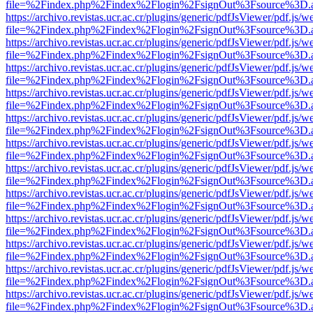
file=%2Findex.php%2Findex%2Flogin%2FsignOut%3Fsource%3D.ame
https://archivo.revistas.ucr.ac.cr/plugins/generic/pdfJsViewer/pdf.js/
file=%2Findex.php%2Findex%2Flogin%2FsignOut%3Fsource%3D.ame
https://archivo.revistas.ucr.ac.cr/plugins/generic/pdfJsViewer/pdf.js/
file=%2Findex.php%2Findex%2Flogin%2FsignOut%3Fsource%3D.ame
https://archivo.revistas.ucr.ac.cr/plugins/generic/pdfJsViewer/pdf.js/
file=%2Findex.php%2Findex%2Flogin%2FsignOut%3Fsource%3D.ame
https://archivo.revistas.ucr.ac.cr/plugins/generic/pdfJsViewer/pdf.js/
file=%2Findex.php%2Findex%2Flogin%2FsignOut%3Fsource%3D.ame
https://archivo.revistas.ucr.ac.cr/plugins/generic/pdfJsViewer/pdf.js/
file=%2Findex.php%2Findex%2Flogin%2FsignOut%3Fsource%3D.ame
https://archivo.revistas.ucr.ac.cr/plugins/generic/pdfJsViewer/pdf.js/
file=%2Findex.php%2Findex%2Flogin%2FsignOut%3Fsource%3D.ame
https://archivo.revistas.ucr.ac.cr/plugins/generic/pdfJsViewer/pdf.js/
file=%2Findex.php%2Findex%2Flogin%2FsignOut%3Fsource%3D.ame
https://archivo.revistas.ucr.ac.cr/plugins/generic/pdfJsViewer/pdf.js/
file=%2Findex.php%2Findex%2Flogin%2FsignOut%3Fsource%3D.ame
https://archivo.revistas.ucr.ac.cr/plugins/generic/pdfJsViewer/pdf.js/
file=%2Findex.php%2Findex%2Flogin%2FsignOut%3Fsource%3D.ame
https://archivo.revistas.ucr.ac.cr/plugins/generic/pdfJsViewer/pdf.js/
file=%2Findex.php%2Findex%2Flogin%2FsignOut%3Fsource%3D.ame
https://archivo.revistas.ucr.ac.cr/plugins/generic/pdfJsViewer/pdf.js/
file=%2Findex.php%2Findex%2Flogin%2FsignOut%3Fsource%3D.ame
https://archivo.revistas.ucr.ac.cr/plugins/generic/pdfJsViewer/pdf.js/
file=%2Findex.php%2Findex%2Flogin%2FsignOut%3Fsource%3D.ame