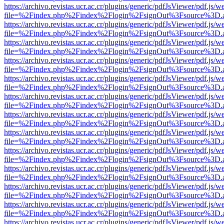
https://archivo.revistas.ucr.ac.cr/plugins/generic/pdfJsViewer/pdf.js/
file=%2Findex.php%2Findex%2Flogin%2FsignOut%3Fsource%3D.ame
https://archivo.revistas.ucr.ac.cr/plugins/generic/pdfJsViewer/pdf.js/
file=%2Findex.php%2Findex%2Flogin%2FsignOut%3Fsource%3D.ame
https://archivo.revistas.ucr.ac.cr/plugins/generic/pdfJsViewer/pdf.js/
file=%2Findex.php%2Findex%2Flogin%2FsignOut%3Fsource%3D.ame
https://archivo.revistas.ucr.ac.cr/plugins/generic/pdfJsViewer/pdf.js/
file=%2Findex.php%2Findex%2Flogin%2FsignOut%3Fsource%3D.ame
https://archivo.revistas.ucr.ac.cr/plugins/generic/pdfJsViewer/pdf.js/
file=%2Findex.php%2Findex%2Flogin%2FsignOut%3Fsource%3D.ame
https://archivo.revistas.ucr.ac.cr/plugins/generic/pdfJsViewer/pdf.js/
file=%2Findex.php%2Findex%2Flogin%2FsignOut%3Fsource%3D.ame
https://archivo.revistas.ucr.ac.cr/plugins/generic/pdfJsViewer/pdf.js/
file=%2Findex.php%2Findex%2Flogin%2FsignOut%3Fsource%3D.ame
https://archivo.revistas.ucr.ac.cr/plugins/generic/pdfJsViewer/pdf.js/
file=%2Findex.php%2Findex%2Flogin%2FsignOut%3Fsource%3D.ame
https://archivo.revistas.ucr.ac.cr/plugins/generic/pdfJsViewer/pdf.js/
file=%2Findex.php%2Findex%2Flogin%2FsignOut%3Fsource%3D.ame
https://archivo.revistas.ucr.ac.cr/plugins/generic/pdfJsViewer/pdf.js/
file=%2Findex.php%2Findex%2Flogin%2FsignOut%3Fsource%3D.ame
https://archivo.revistas.ucr.ac.cr/plugins/generic/pdfJsViewer/pdf.js/
file=%2Findex.php%2Findex%2Flogin%2FsignOut%3Fsource%3D.ame
https://archivo.revistas.ucr.ac.cr/plugins/generic/pdfJsViewer/pdf.js/
file=%2Findex.php%2Findex%2Flogin%2FsignOut%3Fsource%3D.ame
https://archivo.revistas.ucr.ac.cr/plugins/generic/pdfJsViewer/pdf.js/