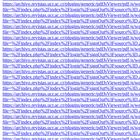
https://archivo.revistas.ucr.ac.cr/plugins/generic/pdfJsViewer/pdf.js/
file=%2Findex.php%2Findex%2Flogin%2FsignOut%3Fsource%3D.ame
https://archivo.revistas.ucr.ac.cr/plugins/generic/pdfJsViewer/pdf.js/
file=%2Findex.php%2Findex%2Flogin%2FsignOut%3Fsource%3D.ame
https://archivo.revistas.ucr.ac.cr/plugins/generic/pdfJsViewer/pdf.js/
file=%2Findex.php%2Findex%2Flogin%2FsignOut%3Fsource%3D.ame
https://archivo.revistas.ucr.ac.cr/plugins/generic/pdfJsViewer/pdf.js/
file=%2Findex.php%2Findex%2Flogin%2FsignOut%3Fsource%3D.ame
https://archivo.revistas.ucr.ac.cr/plugins/generic/pdfJsViewer/pdf.js/
file=%2Findex.php%2Findex%2Flogin%2FsignOut%3Fsource%3D.ame
https://archivo.revistas.ucr.ac.cr/plugins/generic/pdfJsViewer/pdf.js/
file=%2Findex.php%2Findex%2Flogin%2FsignOut%3Fsource%3D.ame
https://archivo.revistas.ucr.ac.cr/plugins/generic/pdfJsViewer/pdf.js/
file=%2Findex.php%2Findex%2Flogin%2FsignOut%3Fsource%3D.ame
https://archivo.revistas.ucr.ac.cr/plugins/generic/pdfJsViewer/pdf.js/
file=%2Findex.php%2Findex%2Flogin%2FsignOut%3Fsource%3D.ame
https://archivo.revistas.ucr.ac.cr/plugins/generic/pdfJsViewer/pdf.js/
file=%2Findex.php%2Findex%2Flogin%2FsignOut%3Fsource%3D.ame
https://archivo.revistas.ucr.ac.cr/plugins/generic/pdfJsViewer/pdf.js/
file=%2Findex.php%2Findex%2Flogin%2FsignOut%3Fsource%3D.ame
https://archivo.revistas.ucr.ac.cr/plugins/generic/pdfJsViewer/pdf.js/
file=%2Findex.php%2Findex%2Flogin%2FsignOut%3Fsource%3D.ame
https://archivo.revistas.ucr.ac.cr/plugins/generic/pdfJsViewer/pdf.js/
file=%2Findex.php%2Findex%2Flogin%2FsignOut%3Fsource%3D.ame
https://archivo.revistas.ucr.ac.cr/plugins/generic/pdfJsViewer/pdf.js/