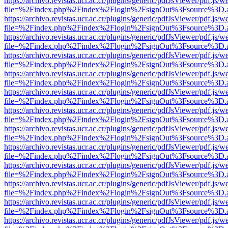
https://archivo.revistas.ucr.ac.cr/plugins/generic/pdfJsViewer/pdf.js/
file=%2Findex.php%2Findex%2Flogin%2FsignOut%3Fsource%3D.ame
https://archivo.revistas.ucr.ac.cr/plugins/generic/pdfJsViewer/pdf.js/
file=%2Findex.php%2Findex%2Flogin%2FsignOut%3Fsource%3D.ame
https://archivo.revistas.ucr.ac.cr/plugins/generic/pdfJsViewer/pdf.js/
file=%2Findex.php%2Findex%2Flogin%2FsignOut%3Fsource%3D.ame
https://archivo.revistas.ucr.ac.cr/plugins/generic/pdfJsViewer/pdf.js/
file=%2Findex.php%2Findex%2Flogin%2FsignOut%3Fsource%3D.ame
https://archivo.revistas.ucr.ac.cr/plugins/generic/pdfJsViewer/pdf.js/
file=%2Findex.php%2Findex%2Flogin%2FsignOut%3Fsource%3D.ame
https://archivo.revistas.ucr.ac.cr/plugins/generic/pdfJsViewer/pdf.js/
file=%2Findex.php%2Findex%2Flogin%2FsignOut%3Fsource%3D.ame
https://archivo.revistas.ucr.ac.cr/plugins/generic/pdfJsViewer/pdf.js/
file=%2Findex.php%2Findex%2Flogin%2FsignOut%3Fsource%3D.ame
https://archivo.revistas.ucr.ac.cr/plugins/generic/pdfJsViewer/pdf.js/
file=%2Findex.php%2Findex%2Flogin%2FsignOut%3Fsource%3D.ame
https://archivo.revistas.ucr.ac.cr/plugins/generic/pdfJsViewer/pdf.js/
file=%2Findex.php%2Findex%2Flogin%2FsignOut%3Fsource%3D.ame
https://archivo.revistas.ucr.ac.cr/plugins/generic/pdfJsViewer/pdf.js/
file=%2Findex.php%2Findex%2Flogin%2FsignOut%3Fsource%3D.ame
https://archivo.revistas.ucr.ac.cr/plugins/generic/pdfJsViewer/pdf.js/
file=%2Findex.php%2Findex%2Flogin%2FsignOut%3Fsource%3D.ame
https://archivo.revistas.ucr.ac.cr/plugins/generic/pdfJsViewer/pdf.js/
file=%2Findex.php%2Findex%2Flogin%2FsignOut%3Fsource%3D.ame
https://archivo.revistas.ucr.ac.cr/plugins/generic/pdfJsViewer/pdf.js/