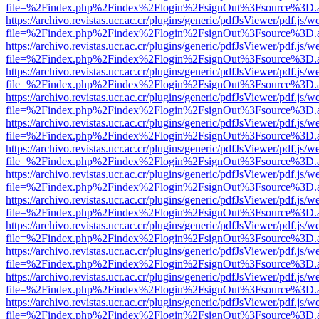
file=%2Findex.php%2Findex%2Flogin%2FsignOut%3Fsource%3D.ame
https://archivo.revistas.ucr.ac.cr/plugins/generic/pdfJsViewer/pdf.js/
file=%2Findex.php%2Findex%2Flogin%2FsignOut%3Fsource%3D.ame
https://archivo.revistas.ucr.ac.cr/plugins/generic/pdfJsViewer/pdf.js/
file=%2Findex.php%2Findex%2Flogin%2FsignOut%3Fsource%3D.ame
https://archivo.revistas.ucr.ac.cr/plugins/generic/pdfJsViewer/pdf.js/
file=%2Findex.php%2Findex%2Flogin%2FsignOut%3Fsource%3D.ame
https://archivo.revistas.ucr.ac.cr/plugins/generic/pdfJsViewer/pdf.js/
file=%2Findex.php%2Findex%2Flogin%2FsignOut%3Fsource%3D.ame
https://archivo.revistas.ucr.ac.cr/plugins/generic/pdfJsViewer/pdf.js/
file=%2Findex.php%2Findex%2Flogin%2FsignOut%3Fsource%3D.ame
https://archivo.revistas.ucr.ac.cr/plugins/generic/pdfJsViewer/pdf.js/
file=%2Findex.php%2Findex%2Flogin%2FsignOut%3Fsource%3D.ame
https://archivo.revistas.ucr.ac.cr/plugins/generic/pdfJsViewer/pdf.js/
file=%2Findex.php%2Findex%2Flogin%2FsignOut%3Fsource%3D.ame
https://archivo.revistas.ucr.ac.cr/plugins/generic/pdfJsViewer/pdf.js/
file=%2Findex.php%2Findex%2Flogin%2FsignOut%3Fsource%3D.ame
https://archivo.revistas.ucr.ac.cr/plugins/generic/pdfJsViewer/pdf.js/
file=%2Findex.php%2Findex%2Flogin%2FsignOut%3Fsource%3D.ame
https://archivo.revistas.ucr.ac.cr/plugins/generic/pdfJsViewer/pdf.js/
file=%2Findex.php%2Findex%2Flogin%2FsignOut%3Fsource%3D.ame
https://archivo.revistas.ucr.ac.cr/plugins/generic/pdfJsViewer/pdf.js/
file=%2Findex.php%2Findex%2Flogin%2FsignOut%3Fsource%3D.ame
https://archivo.revistas.ucr.ac.cr/plugins/generic/pdfJsViewer/pdf.js/
file=%2Findex.php%2Findex%2Flogin%2FsignOut%3Fsource%3D.ame