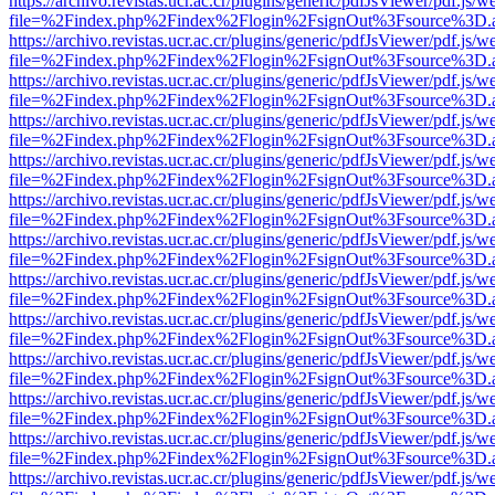
https://archivo.revistas.ucr.ac.cr/plugins/generic/pdfJsViewer/pdf.js/
file=%2Findex.php%2Findex%2Flogin%2FsignOut%3Fsource%3D.ame
https://archivo.revistas.ucr.ac.cr/plugins/generic/pdfJsViewer/pdf.js/
file=%2Findex.php%2Findex%2Flogin%2FsignOut%3Fsource%3D.ame
https://archivo.revistas.ucr.ac.cr/plugins/generic/pdfJsViewer/pdf.js/
file=%2Findex.php%2Findex%2Flogin%2FsignOut%3Fsource%3D.ame
https://archivo.revistas.ucr.ac.cr/plugins/generic/pdfJsViewer/pdf.js/
file=%2Findex.php%2Findex%2Flogin%2FsignOut%3Fsource%3D.ame
https://archivo.revistas.ucr.ac.cr/plugins/generic/pdfJsViewer/pdf.js/
file=%2Findex.php%2Findex%2Flogin%2FsignOut%3Fsource%3D.ame
https://archivo.revistas.ucr.ac.cr/plugins/generic/pdfJsViewer/pdf.js/
file=%2Findex.php%2Findex%2Flogin%2FsignOut%3Fsource%3D.ame
https://archivo.revistas.ucr.ac.cr/plugins/generic/pdfJsViewer/pdf.js/
file=%2Findex.php%2Findex%2Flogin%2FsignOut%3Fsource%3D.ame
https://archivo.revistas.ucr.ac.cr/plugins/generic/pdfJsViewer/pdf.js/
file=%2Findex.php%2Findex%2Flogin%2FsignOut%3Fsource%3D.ame
https://archivo.revistas.ucr.ac.cr/plugins/generic/pdfJsViewer/pdf.js/
file=%2Findex.php%2Findex%2Flogin%2FsignOut%3Fsource%3D.ame
https://archivo.revistas.ucr.ac.cr/plugins/generic/pdfJsViewer/pdf.js/
file=%2Findex.php%2Findex%2Flogin%2FsignOut%3Fsource%3D.ame
https://archivo.revistas.ucr.ac.cr/plugins/generic/pdfJsViewer/pdf.js/
file=%2Findex.php%2Findex%2Flogin%2FsignOut%3Fsource%3D.ame
https://archivo.revistas.ucr.ac.cr/plugins/generic/pdfJsViewer/pdf.js/
file=%2Findex.php%2Findex%2Flogin%2FsignOut%3Fsource%3D.ame
https://archivo.revistas.ucr.ac.cr/plugins/generic/pdfJsViewer/pdf.js/