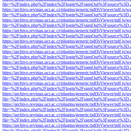
file=%2Findex.php%2Findex%2Flogin%2FsignOut%3Fsource%3D.ame
https://archivo.revistas.ucr.ac.cr/plugins/generic/pdfJsViewer/pdf.js/
file=%2Findex.php%2Findex%2Flogin%2FsignOut%3Fsource%3D.ame
https://archivo.revistas.ucr.ac.cr/plugins/generic/pdfJsViewer/pdf.js/
file=%2Findex.php%2Findex%2Flogin%2FsignOut%3Fsource%3D.ame
https://archivo.revistas.ucr.ac.cr/plugins/generic/pdfJsViewer/pdf.js/
file=%2Findex.php%2Findex%2Flogin%2FsignOut%3Fsource%3D.ame
https://archivo.revistas.ucr.ac.cr/plugins/generic/pdfJsViewer/pdf.js/
file=%2Findex.php%2Findex%2Flogin%2FsignOut%3Fsource%3D.ame
https://archivo.revistas.ucr.ac.cr/plugins/generic/pdfJsViewer/pdf.js/
file=%2Findex.php%2Findex%2Flogin%2FsignOut%3Fsource%3D.ame
https://archivo.revistas.ucr.ac.cr/plugins/generic/pdfJsViewer/pdf.js/
file=%2Findex.php%2Findex%2Flogin%2FsignOut%3Fsource%3D.ame
https://archivo.revistas.ucr.ac.cr/plugins/generic/pdfJsViewer/pdf.js/
file=%2Findex.php%2Findex%2Flogin%2FsignOut%3Fsource%3D.ame
https://archivo.revistas.ucr.ac.cr/plugins/generic/pdfJsViewer/pdf.js/
file=%2Findex.php%2Findex%2Flogin%2FsignOut%3Fsource%3D.ame
https://archivo.revistas.ucr.ac.cr/plugins/generic/pdfJsViewer/pdf.js/
file=%2Findex.php%2Findex%2Flogin%2FsignOut%3Fsource%3D.ame
https://archivo.revistas.ucr.ac.cr/plugins/generic/pdfJsViewer/pdf.js/
file=%2Findex.php%2Findex%2Flogin%2FsignOut%3Fsource%3D.ame
https://archivo.revistas.ucr.ac.cr/plugins/generic/pdfJsViewer/pdf.js/
file=%2Findex.php%2Findex%2Flogin%2FsignOut%3Fsource%3D.ame
https://archivo.revistas.ucr.ac.cr/plugins/generic/pdfJsViewer/pdf.js/
file=%2Findex.php%2Findex%2Flogin%2FsignOut%3Fsource%3D.ame