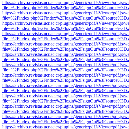
https://archivo.revistas.ucr.ac.cr/plugins/generic/pdfJsViewer/pdf.js/
file=%2Findex.php%2Findex%2Flogin%2FsignOut%3Fsource%3D.ame
https://archivo.revistas.ucr.ac.cr/plugins/generic/pdfJsViewer/pdf.js/
file=%2Findex.php%2Findex%2Flogin%2FsignOut%3Fsource%3D.ame
https://archivo.revistas.ucr.ac.cr/plugins/generic/pdfJsViewer/pdf.js/
file=%2Findex.php%2Findex%2Flogin%2FsignOut%3Fsource%3D.ame
https://archivo.revistas.ucr.ac.cr/plugins/generic/pdfJsViewer/pdf.js/
file=%2Findex.php%2Findex%2Flogin%2FsignOut%3Fsource%3D.ame
https://archivo.revistas.ucr.ac.cr/plugins/generic/pdfJsViewer/pdf.js/
file=%2Findex.php%2Findex%2Flogin%2FsignOut%3Fsource%3D.ame
https://archivo.revistas.ucr.ac.cr/plugins/generic/pdfJsViewer/pdf.js/
file=%2Findex.php%2Findex%2Flogin%2FsignOut%3Fsource%3D.ame
https://archivo.revistas.ucr.ac.cr/plugins/generic/pdfJsViewer/pdf.js/
file=%2Findex.php%2Findex%2Flogin%2FsignOut%3Fsource%3D.ame
https://archivo.revistas.ucr.ac.cr/plugins/generic/pdfJsViewer/pdf.js/
file=%2Findex.php%2Findex%2Flogin%2FsignOut%3Fsource%3D.ame
https://archivo.revistas.ucr.ac.cr/plugins/generic/pdfJsViewer/pdf.js/
file=%2Findex.php%2Findex%2Flogin%2FsignOut%3Fsource%3D.ame
https://archivo.revistas.ucr.ac.cr/plugins/generic/pdfJsViewer/pdf.js/
file=%2Findex.php%2Findex%2Flogin%2FsignOut%3Fsource%3D.ame
https://archivo.revistas.ucr.ac.cr/plugins/generic/pdfJsViewer/pdf.js/
file=%2Findex.php%2Findex%2Flogin%2FsignOut%3Fsource%3D.ame
https://archivo.revistas.ucr.ac.cr/plugins/generic/pdfJsViewer/pdf.js/
file=%2Findex.php%2Findex%2Flogin%2FsignOut%3Fsource%3D.ame
https://archivo.revistas.ucr.ac.cr/plugins/generic/pdfJsViewer/pdf.js/