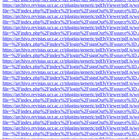
https://archivo.revistas.ucr.ac.cr/plugins/generic/pdfJsViewer/pdf.js/
file=%2Findex.php%2Findex%2Flogin%2FsignOut%3Fsource%3D.ame
https://archivo.revistas.ucr.ac.cr/plugins/generic/pdfJsViewer/pdf.js/
file=%2Findex.php%2Findex%2Flogin%2FsignOut%3Fsource%3D.ame
https://archivo.revistas.ucr.ac.cr/plugins/generic/pdfJsViewer/pdf.js/
file=%2Findex.php%2Findex%2Flogin%2FsignOut%3Fsource%3D.ame
https://archivo.revistas.ucr.ac.cr/plugins/generic/pdfJsViewer/pdf.js/
file=%2Findex.php%2Findex%2Flogin%2FsignOut%3Fsource%3D.ame
https://archivo.revistas.ucr.ac.cr/plugins/generic/pdfJsViewer/pdf.js/
file=%2Findex.php%2Findex%2Flogin%2FsignOut%3Fsource%3D.ame
https://archivo.revistas.ucr.ac.cr/plugins/generic/pdfJsViewer/pdf.js/
file=%2Findex.php%2Findex%2Flogin%2FsignOut%3Fsource%3D.ame
https://archivo.revistas.ucr.ac.cr/plugins/generic/pdfJsViewer/pdf.js/
file=%2Findex.php%2Findex%2Flogin%2FsignOut%3Fsource%3D.ame
https://archivo.revistas.ucr.ac.cr/plugins/generic/pdfJsViewer/pdf.js/
file=%2Findex.php%2Findex%2Flogin%2FsignOut%3Fsource%3D.ame
https://archivo.revistas.ucr.ac.cr/plugins/generic/pdfJsViewer/pdf.js/
file=%2Findex.php%2Findex%2Flogin%2FsignOut%3Fsource%3D.ame
https://archivo.revistas.ucr.ac.cr/plugins/generic/pdfJsViewer/pdf.js/
file=%2Findex.php%2Findex%2Flogin%2FsignOut%3Fsource%3D.ame
https://archivo.revistas.ucr.ac.cr/plugins/generic/pdfJsViewer/pdf.js/
file=%2Findex.php%2Findex%2Flogin%2FsignOut%3Fsource%3D.ame
https://archivo.revistas.ucr.ac.cr/plugins/generic/pdfJsViewer/pdf.js/
file=%2Findex.php%2Findex%2Flogin%2FsignOut%3Fsource%3D.ame