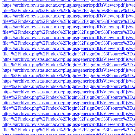
https://archivo.revistas.ucr.ac.cr/plugins/generic/pdfJsViewer/pdf.js/
file=%2Findex.php%2Findex%2Flogin%2FsignOut%3Fsource%3D.ame
https://archivo.revistas.ucr.ac.cr/plugins/generic/pdfJsViewer/pdf.js/
file=%2Findex.php%2Findex%2Flogin%2FsignOut%3Fsource%3D.ame
https://archivo.revistas.ucr.ac.cr/plugins/generic/pdfJsViewer/pdf.js/
file=%2Findex.php%2Findex%2Flogin%2FsignOut%3Fsource%3D.ame
https://archivo.revistas.ucr.ac.cr/plugins/generic/pdfJsViewer/pdf.js/
file=%2Findex.php%2Findex%2Flogin%2FsignOut%3Fsource%3D.ame
https://archivo.revistas.ucr.ac.cr/plugins/generic/pdfJsViewer/pdf.js/
file=%2Findex.php%2Findex%2Flogin%2FsignOut%3Fsource%3D.ame
https://archivo.revistas.ucr.ac.cr/plugins/generic/pdfJsViewer/pdf.js/
file=%2Findex.php%2Findex%2Flogin%2FsignOut%3Fsource%3D.ame
https://archivo.revistas.ucr.ac.cr/plugins/generic/pdfJsViewer/pdf.js/
file=%2Findex.php%2Findex%2Flogin%2FsignOut%3Fsource%3D.ame
https://archivo.revistas.ucr.ac.cr/plugins/generic/pdfJsViewer/pdf.js/
file=%2Findex.php%2Findex%2Flogin%2FsignOut%3Fsource%3D.ame
https://archivo.revistas.ucr.ac.cr/plugins/generic/pdfJsViewer/pdf.js/
file=%2Findex.php%2Findex%2Flogin%2FsignOut%3Fsource%3D.ame
https://archivo.revistas.ucr.ac.cr/plugins/generic/pdfJsViewer/pdf.js/
file=%2Findex.php%2Findex%2Flogin%2FsignOut%3Fsource%3D.ame
https://archivo.revistas.ucr.ac.cr/plugins/generic/pdfJsViewer/pdf.js/
file=%2Findex.php%2Findex%2Flogin%2FsignOut%3Fsource%3D.ame
https://archivo.revistas.ucr.ac.cr/plugins/generic/pdfJsViewer/pdf.js/
file=%2Findex.php%2Findex%2Flogin%2FsignOut%3Fsource%3D.ame