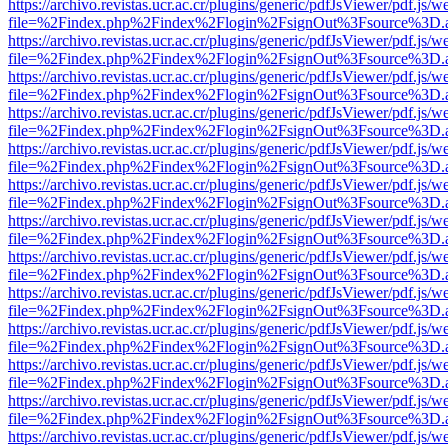
https://archivo.revistas.ucr.ac.cr/plugins/generic/pdfJsViewer/pdf.js/
file=%2Findex.php%2Findex%2Flogin%2FsignOut%3Fsource%3D.ame
https://archivo.revistas.ucr.ac.cr/plugins/generic/pdfJsViewer/pdf.js/
file=%2Findex.php%2Findex%2Flogin%2FsignOut%3Fsource%3D.ame
https://archivo.revistas.ucr.ac.cr/plugins/generic/pdfJsViewer/pdf.js/
file=%2Findex.php%2Findex%2Flogin%2FsignOut%3Fsource%3D.ame
https://archivo.revistas.ucr.ac.cr/plugins/generic/pdfJsViewer/pdf.js/
file=%2Findex.php%2Findex%2Flogin%2FsignOut%3Fsource%3D.ame
https://archivo.revistas.ucr.ac.cr/plugins/generic/pdfJsViewer/pdf.js/
file=%2Findex.php%2Findex%2Flogin%2FsignOut%3Fsource%3D.ame
https://archivo.revistas.ucr.ac.cr/plugins/generic/pdfJsViewer/pdf.js/
file=%2Findex.php%2Findex%2Flogin%2FsignOut%3Fsource%3D.ame
https://archivo.revistas.ucr.ac.cr/plugins/generic/pdfJsViewer/pdf.js/
file=%2Findex.php%2Findex%2Flogin%2FsignOut%3Fsource%3D.ame
https://archivo.revistas.ucr.ac.cr/plugins/generic/pdfJsViewer/pdf.js/
file=%2Findex.php%2Findex%2Flogin%2FsignOut%3Fsource%3D.ame
https://archivo.revistas.ucr.ac.cr/plugins/generic/pdfJsViewer/pdf.js/
file=%2Findex.php%2Findex%2Flogin%2FsignOut%3Fsource%3D.ame
https://archivo.revistas.ucr.ac.cr/plugins/generic/pdfJsViewer/pdf.js/
file=%2Findex.php%2Findex%2Flogin%2FsignOut%3Fsource%3D.ame
https://archivo.revistas.ucr.ac.cr/plugins/generic/pdfJsViewer/pdf.js/
file=%2Findex.php%2Findex%2Flogin%2FsignOut%3Fsource%3D.ame
https://archivo.revistas.ucr.ac.cr/plugins/generic/pdfJsViewer/pdf.js/
file=%2Findex.php%2Findex%2Flogin%2FsignOut%3Fsource%3D.ame
https://archivo.revistas.ucr.ac.cr/plugins/generic/pdfJsViewer/pdf.js/