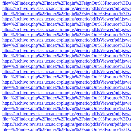
file=%2Findex.php%2Findex%2Flogin%2FsignOut%3Fsource%3D.ame
https://archivo.revistas.ucr.ac.cr/plugins/generic/pdfJsViewer/pdf.js/
file=%2Findex.php%2Findex%2Flogin%2FsignOut%3Fsource%3D.ame
https://archivo.revistas.ucr.ac.cr/plugins/generic/pdfJsViewer/pdf.js/
file=%2Findex.php%2Findex%2Flogin%2FsignOut%3Fsource%3D.ame
https://archivo.revistas.ucr.ac.cr/plugins/generic/pdfJsViewer/pdf.js/
file=%2Findex.php%2Findex%2Flogin%2FsignOut%3Fsource%3D.ame
https://archivo.revistas.ucr.ac.cr/plugins/generic/pdfJsViewer/pdf.js/
file=%2Findex.php%2Findex%2Flogin%2FsignOut%3Fsource%3D.ame
https://archivo.revistas.ucr.ac.cr/plugins/generic/pdfJsViewer/pdf.js/
file=%2Findex.php%2Findex%2Flogin%2FsignOut%3Fsource%3D.ame
https://archivo.revistas.ucr.ac.cr/plugins/generic/pdfJsViewer/pdf.js/
file=%2Findex.php%2Findex%2Flogin%2FsignOut%3Fsource%3D.ame
https://archivo.revistas.ucr.ac.cr/plugins/generic/pdfJsViewer/pdf.js/
file=%2Findex.php%2Findex%2Flogin%2FsignOut%3Fsource%3D.ame
https://archivo.revistas.ucr.ac.cr/plugins/generic/pdfJsViewer/pdf.js/
file=%2Findex.php%2Findex%2Flogin%2FsignOut%3Fsource%3D.ame
https://archivo.revistas.ucr.ac.cr/plugins/generic/pdfJsViewer/pdf.js/
file=%2Findex.php%2Findex%2Flogin%2FsignOut%3Fsource%3D.ame
https://archivo.revistas.ucr.ac.cr/plugins/generic/pdfJsViewer/pdf.js/
file=%2Findex.php%2Findex%2Flogin%2FsignOut%3Fsource%3D.ame
https://archivo.revistas.ucr.ac.cr/plugins/generic/pdfJsViewer/pdf.js/
file=%2Findex.php%2Findex%2Flogin%2FsignOut%3Fsource%3D.ame
https://archivo.revistas.ucr.ac.cr/plugins/generic/pdfJsViewer/pdf.js/
file=%2Findex.php%2Findex%2Flogin%2FsignOut%3Fsource%3D.ame