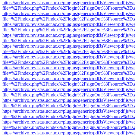
https://archivo.revistas.ucr.ac.cr/plugins/generic/pdfJsViewer/pdf.js/
file=%2Findex.php%2Findex%2Flogin%2FsignOut%3Fsource%3D.ame
https://archivo.revistas.ucr.ac.cr/plugins/generic/pdfJsViewer/pdf.js/
file=%2Findex.php%2Findex%2Flogin%2FsignOut%3Fsource%3D.ame
https://archivo.revistas.ucr.ac.cr/plugins/generic/pdfJsViewer/pdf.js/
file=%2Findex.php%2Findex%2Flogin%2FsignOut%3Fsource%3D.ame
https://archivo.revistas.ucr.ac.cr/plugins/generic/pdfJsViewer/pdf.js/
file=%2Findex.php%2Findex%2Flogin%2FsignOut%3Fsource%3D.ame
https://archivo.revistas.ucr.ac.cr/plugins/generic/pdfJsViewer/pdf.js/
file=%2Findex.php%2Findex%2Flogin%2FsignOut%3Fsource%3D.ame
https://archivo.revistas.ucr.ac.cr/plugins/generic/pdfJsViewer/pdf.js/
file=%2Findex.php%2Findex%2Flogin%2FsignOut%3Fsource%3D.ame
https://archivo.revistas.ucr.ac.cr/plugins/generic/pdfJsViewer/pdf.js/
file=%2Findex.php%2Findex%2Flogin%2FsignOut%3Fsource%3D.ame
https://archivo.revistas.ucr.ac.cr/plugins/generic/pdfJsViewer/pdf.js/
file=%2Findex.php%2Findex%2Flogin%2FsignOut%3Fsource%3D.ame
https://archivo.revistas.ucr.ac.cr/plugins/generic/pdfJsViewer/pdf.js/
file=%2Findex.php%2Findex%2Flogin%2FsignOut%3Fsource%3D.ame
https://archivo.revistas.ucr.ac.cr/plugins/generic/pdfJsViewer/pdf.js/
file=%2Findex.php%2Findex%2Flogin%2FsignOut%3Fsource%3D.ame
https://archivo.revistas.ucr.ac.cr/plugins/generic/pdfJsViewer/pdf.js/
file=%2Findex.php%2Findex%2Flogin%2FsignOut%3Fsource%3D.ame
https://archivo.revistas.ucr.ac.cr/plugins/generic/pdfJsViewer/pdf.js/
file=%2Findex.php%2Findex%2Flogin%2FsignOut%3Fsource%3D.ame
https://archivo.revistas.ucr.ac.cr/plugins/generic/pdfJsViewer/pdf.js/