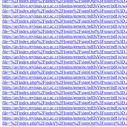
file=%2Findex.php%2Findex%2Flogin%2FsignOut%3Fsource%3D.ame
https://archivo.revistas.ucr.ac.cr/plugins/generic/pdfJsViewer/pdf.js/
file=%2Findex.php%2Findex%2Flogin%2FsignOut%3Fsource%3D.ame
https://archivo.revistas.ucr.ac.cr/plugins/generic/pdfJsViewer/pdf.js/
file=%2Findex.php%2Findex%2Flogin%2FsignOut%3Fsource%3D.ame
https://archivo.revistas.ucr.ac.cr/plugins/generic/pdfJsViewer/pdf.js/
file=%2Findex.php%2Findex%2Flogin%2FsignOut%3Fsource%3D.ame
https://archivo.revistas.ucr.ac.cr/plugins/generic/pdfJsViewer/pdf.js/
file=%2Findex.php%2Findex%2Flogin%2FsignOut%3Fsource%3D.ame
https://archivo.revistas.ucr.ac.cr/plugins/generic/pdfJsViewer/pdf.js/
file=%2Findex.php%2Findex%2Flogin%2FsignOut%3Fsource%3D.ame
https://archivo.revistas.ucr.ac.cr/plugins/generic/pdfJsViewer/pdf.js/
file=%2Findex.php%2Findex%2Flogin%2FsignOut%3Fsource%3D.ame
https://archivo.revistas.ucr.ac.cr/plugins/generic/pdfJsViewer/pdf.js/
file=%2Findex.php%2Findex%2Flogin%2FsignOut%3Fsource%3D.ame
https://archivo.revistas.ucr.ac.cr/plugins/generic/pdfJsViewer/pdf.js/
file=%2Findex.php%2Findex%2Flogin%2FsignOut%3Fsource%3D.ame
https://archivo.revistas.ucr.ac.cr/plugins/generic/pdfJsViewer/pdf.js/
file=%2Findex.php%2Findex%2Flogin%2FsignOut%3Fsource%3D.ame
https://archivo.revistas.ucr.ac.cr/plugins/generic/pdfJsViewer/pdf.js/
file=%2Findex.php%2Findex%2Flogin%2FsignOut%3Fsource%3D.ame
https://archivo.revistas.ucr.ac.cr/plugins/generic/pdfJsViewer/pdf.js/
file=%2Findex.php%2Findex%2Flogin%2FsignOut%3Fsource%3D.ame
https://archivo.revistas.ucr.ac.cr/plugins/generic/pdfJsViewer/pdf.js/
file=%2Findex.php%2Findex%2Flogin%2FsignOut%3Fsource%3D.ame