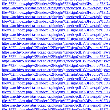
file=%2Findex.php%2Findex%2Flogin%2FsignOut%3Fsource%3D.ame
https://archivo.revistas.ucr.ac.cr/plugins/generic/pdfJsViewer/pdf.js/
file=%2Findex.php%2Findex%2Flogin%2FsignOut%3Fsource%3D.ame
https://archivo.revistas.ucr.ac.cr/plugins/generic/pdfJsViewer/pdf.js/
file=%2Findex.php%2Findex%2Flogin%2FsignOut%3Fsource%3D.ame
https://archivo.revistas.ucr.ac.cr/plugins/generic/pdfJsViewer/pdf.js/
file=%2Findex.php%2Findex%2Flogin%2FsignOut%3Fsource%3D.ame
https://archivo.revistas.ucr.ac.cr/plugins/generic/pdfJsViewer/pdf.js/
file=%2Findex.php%2Findex%2Flogin%2FsignOut%3Fsource%3D.ame
https://archivo.revistas.ucr.ac.cr/plugins/generic/pdfJsViewer/pdf.js/
file=%2Findex.php%2Findex%2Flogin%2FsignOut%3Fsource%3D.ame
https://archivo.revistas.ucr.ac.cr/plugins/generic/pdfJsViewer/pdf.js/
file=%2Findex.php%2Findex%2Flogin%2FsignOut%3Fsource%3D.ame
https://archivo.revistas.ucr.ac.cr/plugins/generic/pdfJsViewer/pdf.js/
file=%2Findex.php%2Findex%2Flogin%2FsignOut%3Fsource%3D.ame
https://archivo.revistas.ucr.ac.cr/plugins/generic/pdfJsViewer/pdf.js/
file=%2Findex.php%2Findex%2Flogin%2FsignOut%3Fsource%3D.ame
https://archivo.revistas.ucr.ac.cr/plugins/generic/pdfJsViewer/pdf.js/
file=%2Findex.php%2Findex%2Flogin%2FsignOut%3Fsource%3D.ame
https://archivo.revistas.ucr.ac.cr/plugins/generic/pdfJsViewer/pdf.js/
file=%2Findex.php%2Findex%2Flogin%2FsignOut%3Fsource%3D.ame
https://archivo.revistas.ucr.ac.cr/plugins/generic/pdfJsViewer/pdf.js/
file=%2Findex.php%2Findex%2Flogin%2FsignOut%3Fsource%3D.ame
https://archivo.revistas.ucr.ac.cr/plugins/generic/pdfJsViewer/pdf.js/
file=%2Findex.php%2Findex%2Flogin%2FsignOut%3Fsource%3D.ame