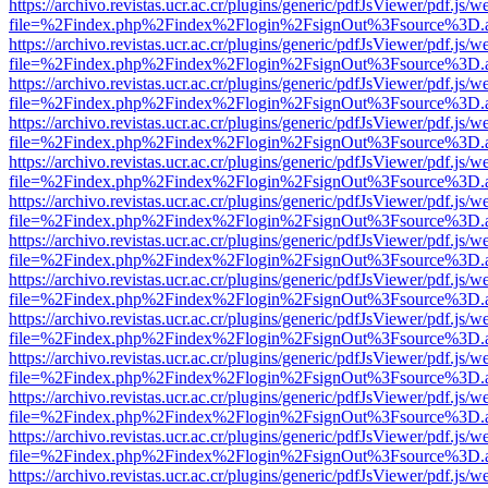
https://archivo.revistas.ucr.ac.cr/plugins/generic/pdfJsViewer/pdf.js/
file=%2Findex.php%2Findex%2Flogin%2FsignOut%3Fsource%3D.ame
https://archivo.revistas.ucr.ac.cr/plugins/generic/pdfJsViewer/pdf.js/
file=%2Findex.php%2Findex%2Flogin%2FsignOut%3Fsource%3D.ame
https://archivo.revistas.ucr.ac.cr/plugins/generic/pdfJsViewer/pdf.js/
file=%2Findex.php%2Findex%2Flogin%2FsignOut%3Fsource%3D.ame
https://archivo.revistas.ucr.ac.cr/plugins/generic/pdfJsViewer/pdf.js/
file=%2Findex.php%2Findex%2Flogin%2FsignOut%3Fsource%3D.ame
https://archivo.revistas.ucr.ac.cr/plugins/generic/pdfJsViewer/pdf.js/
file=%2Findex.php%2Findex%2Flogin%2FsignOut%3Fsource%3D.ame
https://archivo.revistas.ucr.ac.cr/plugins/generic/pdfJsViewer/pdf.js/
file=%2Findex.php%2Findex%2Flogin%2FsignOut%3Fsource%3D.ame
https://archivo.revistas.ucr.ac.cr/plugins/generic/pdfJsViewer/pdf.js/
file=%2Findex.php%2Findex%2Flogin%2FsignOut%3Fsource%3D.ame
https://archivo.revistas.ucr.ac.cr/plugins/generic/pdfJsViewer/pdf.js/
file=%2Findex.php%2Findex%2Flogin%2FsignOut%3Fsource%3D.ame
https://archivo.revistas.ucr.ac.cr/plugins/generic/pdfJsViewer/pdf.js/
file=%2Findex.php%2Findex%2Flogin%2FsignOut%3Fsource%3D.ame
https://archivo.revistas.ucr.ac.cr/plugins/generic/pdfJsViewer/pdf.js/
file=%2Findex.php%2Findex%2Flogin%2FsignOut%3Fsource%3D.ame
https://archivo.revistas.ucr.ac.cr/plugins/generic/pdfJsViewer/pdf.js/
file=%2Findex.php%2Findex%2Flogin%2FsignOut%3Fsource%3D.ame
https://archivo.revistas.ucr.ac.cr/plugins/generic/pdfJsViewer/pdf.js/
file=%2Findex.php%2Findex%2Flogin%2FsignOut%3Fsource%3D.ame
https://archivo.revistas.ucr.ac.cr/plugins/generic/pdfJsViewer/pdf.js/