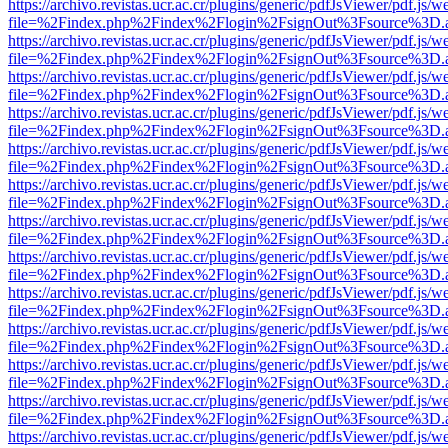
https://archivo.revistas.ucr.ac.cr/plugins/generic/pdfJsViewer/pdf.js/
file=%2Findex.php%2Findex%2Flogin%2FsignOut%3Fsource%3D.ame
https://archivo.revistas.ucr.ac.cr/plugins/generic/pdfJsViewer/pdf.js/
file=%2Findex.php%2Findex%2Flogin%2FsignOut%3Fsource%3D.ame
https://archivo.revistas.ucr.ac.cr/plugins/generic/pdfJsViewer/pdf.js/
file=%2Findex.php%2Findex%2Flogin%2FsignOut%3Fsource%3D.ame
https://archivo.revistas.ucr.ac.cr/plugins/generic/pdfJsViewer/pdf.js/
file=%2Findex.php%2Findex%2Flogin%2FsignOut%3Fsource%3D.ame
https://archivo.revistas.ucr.ac.cr/plugins/generic/pdfJsViewer/pdf.js/
file=%2Findex.php%2Findex%2Flogin%2FsignOut%3Fsource%3D.ame
https://archivo.revistas.ucr.ac.cr/plugins/generic/pdfJsViewer/pdf.js/
file=%2Findex.php%2Findex%2Flogin%2FsignOut%3Fsource%3D.ame
https://archivo.revistas.ucr.ac.cr/plugins/generic/pdfJsViewer/pdf.js/
file=%2Findex.php%2Findex%2Flogin%2FsignOut%3Fsource%3D.ame
https://archivo.revistas.ucr.ac.cr/plugins/generic/pdfJsViewer/pdf.js/
file=%2Findex.php%2Findex%2Flogin%2FsignOut%3Fsource%3D.ame
https://archivo.revistas.ucr.ac.cr/plugins/generic/pdfJsViewer/pdf.js/
file=%2Findex.php%2Findex%2Flogin%2FsignOut%3Fsource%3D.ame
https://archivo.revistas.ucr.ac.cr/plugins/generic/pdfJsViewer/pdf.js/
file=%2Findex.php%2Findex%2Flogin%2FsignOut%3Fsource%3D.ame
https://archivo.revistas.ucr.ac.cr/plugins/generic/pdfJsViewer/pdf.js/
file=%2Findex.php%2Findex%2Flogin%2FsignOut%3Fsource%3D.ame
https://archivo.revistas.ucr.ac.cr/plugins/generic/pdfJsViewer/pdf.js/
file=%2Findex.php%2Findex%2Flogin%2FsignOut%3Fsource%3D.ame
https://archivo.revistas.ucr.ac.cr/plugins/generic/pdfJsViewer/pdf.js/