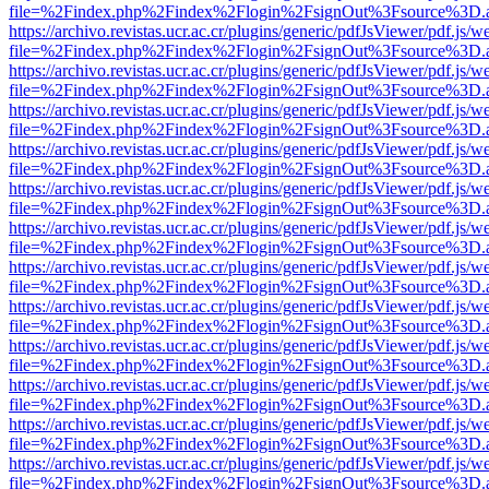
file=%2Findex.php%2Findex%2Flogin%2FsignOut%3Fsource%3D.ame
https://archivo.revistas.ucr.ac.cr/plugins/generic/pdfJsViewer/pdf.js/
file=%2Findex.php%2Findex%2Flogin%2FsignOut%3Fsource%3D.ame
https://archivo.revistas.ucr.ac.cr/plugins/generic/pdfJsViewer/pdf.js/
file=%2Findex.php%2Findex%2Flogin%2FsignOut%3Fsource%3D.ame
https://archivo.revistas.ucr.ac.cr/plugins/generic/pdfJsViewer/pdf.js/
file=%2Findex.php%2Findex%2Flogin%2FsignOut%3Fsource%3D.ame
https://archivo.revistas.ucr.ac.cr/plugins/generic/pdfJsViewer/pdf.js/
file=%2Findex.php%2Findex%2Flogin%2FsignOut%3Fsource%3D.ame
https://archivo.revistas.ucr.ac.cr/plugins/generic/pdfJsViewer/pdf.js/
file=%2Findex.php%2Findex%2Flogin%2FsignOut%3Fsource%3D.ame
https://archivo.revistas.ucr.ac.cr/plugins/generic/pdfJsViewer/pdf.js/
file=%2Findex.php%2Findex%2Flogin%2FsignOut%3Fsource%3D.ame
https://archivo.revistas.ucr.ac.cr/plugins/generic/pdfJsViewer/pdf.js/
file=%2Findex.php%2Findex%2Flogin%2FsignOut%3Fsource%3D.ame
https://archivo.revistas.ucr.ac.cr/plugins/generic/pdfJsViewer/pdf.js/
file=%2Findex.php%2Findex%2Flogin%2FsignOut%3Fsource%3D.ame
https://archivo.revistas.ucr.ac.cr/plugins/generic/pdfJsViewer/pdf.js/
file=%2Findex.php%2Findex%2Flogin%2FsignOut%3Fsource%3D.ame
https://archivo.revistas.ucr.ac.cr/plugins/generic/pdfJsViewer/pdf.js/
file=%2Findex.php%2Findex%2Flogin%2FsignOut%3Fsource%3D.ame
https://archivo.revistas.ucr.ac.cr/plugins/generic/pdfJsViewer/pdf.js/
file=%2Findex.php%2Findex%2Flogin%2FsignOut%3Fsource%3D.ame
https://archivo.revistas.ucr.ac.cr/plugins/generic/pdfJsViewer/pdf.js/
file=%2Findex.php%2Findex%2Flogin%2FsignOut%3Fsource%3D.ame