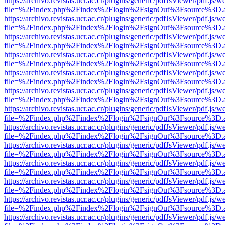
https://archivo.revistas.ucr.ac.cr/plugins/generic/pdfJsViewer/pdf.js/
file=%2Findex.php%2Findex%2Flogin%2FsignOut%3Fsource%3D.ame
https://archivo.revistas.ucr.ac.cr/plugins/generic/pdfJsViewer/pdf.js/
file=%2Findex.php%2Findex%2Flogin%2FsignOut%3Fsource%3D.ame
https://archivo.revistas.ucr.ac.cr/plugins/generic/pdfJsViewer/pdf.js/
file=%2Findex.php%2Findex%2Flogin%2FsignOut%3Fsource%3D.ame
https://archivo.revistas.ucr.ac.cr/plugins/generic/pdfJsViewer/pdf.js/
file=%2Findex.php%2Findex%2Flogin%2FsignOut%3Fsource%3D.ame
https://archivo.revistas.ucr.ac.cr/plugins/generic/pdfJsViewer/pdf.js/
file=%2Findex.php%2Findex%2Flogin%2FsignOut%3Fsource%3D.ame
https://archivo.revistas.ucr.ac.cr/plugins/generic/pdfJsViewer/pdf.js/
file=%2Findex.php%2Findex%2Flogin%2FsignOut%3Fsource%3D.ame
https://archivo.revistas.ucr.ac.cr/plugins/generic/pdfJsViewer/pdf.js/
file=%2Findex.php%2Findex%2Flogin%2FsignOut%3Fsource%3D.ame
https://archivo.revistas.ucr.ac.cr/plugins/generic/pdfJsViewer/pdf.js/
file=%2Findex.php%2Findex%2Flogin%2FsignOut%3Fsource%3D.ame
https://archivo.revistas.ucr.ac.cr/plugins/generic/pdfJsViewer/pdf.js/
file=%2Findex.php%2Findex%2Flogin%2FsignOut%3Fsource%3D.ame
https://archivo.revistas.ucr.ac.cr/plugins/generic/pdfJsViewer/pdf.js/
file=%2Findex.php%2Findex%2Flogin%2FsignOut%3Fsource%3D.ame
https://archivo.revistas.ucr.ac.cr/plugins/generic/pdfJsViewer/pdf.js/
file=%2Findex.php%2Findex%2Flogin%2FsignOut%3Fsource%3D.ame
https://archivo.revistas.ucr.ac.cr/plugins/generic/pdfJsViewer/pdf.js/
file=%2Findex.php%2Findex%2Flogin%2FsignOut%3Fsource%3D.ame
https://archivo.revistas.ucr.ac.cr/plugins/generic/pdfJsViewer/pdf.js/