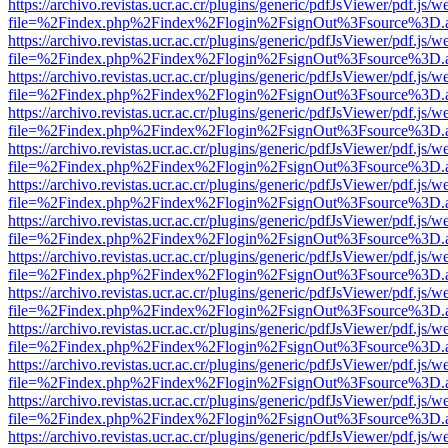
https://archivo.revistas.ucr.ac.cr/plugins/generic/pdfJsViewer/pdf.js/
file=%2Findex.php%2Findex%2Flogin%2FsignOut%3Fsource%3D.ame
https://archivo.revistas.ucr.ac.cr/plugins/generic/pdfJsViewer/pdf.js/
file=%2Findex.php%2Findex%2Flogin%2FsignOut%3Fsource%3D.ame
https://archivo.revistas.ucr.ac.cr/plugins/generic/pdfJsViewer/pdf.js/
file=%2Findex.php%2Findex%2Flogin%2FsignOut%3Fsource%3D.ame
https://archivo.revistas.ucr.ac.cr/plugins/generic/pdfJsViewer/pdf.js/
file=%2Findex.php%2Findex%2Flogin%2FsignOut%3Fsource%3D.ame
https://archivo.revistas.ucr.ac.cr/plugins/generic/pdfJsViewer/pdf.js/
file=%2Findex.php%2Findex%2Flogin%2FsignOut%3Fsource%3D.ame
https://archivo.revistas.ucr.ac.cr/plugins/generic/pdfJsViewer/pdf.js/
file=%2Findex.php%2Findex%2Flogin%2FsignOut%3Fsource%3D.ame
https://archivo.revistas.ucr.ac.cr/plugins/generic/pdfJsViewer/pdf.js/
file=%2Findex.php%2Findex%2Flogin%2FsignOut%3Fsource%3D.ame
https://archivo.revistas.ucr.ac.cr/plugins/generic/pdfJsViewer/pdf.js/
file=%2Findex.php%2Findex%2Flogin%2FsignOut%3Fsource%3D.ame
https://archivo.revistas.ucr.ac.cr/plugins/generic/pdfJsViewer/pdf.js/
file=%2Findex.php%2Findex%2Flogin%2FsignOut%3Fsource%3D.ame
https://archivo.revistas.ucr.ac.cr/plugins/generic/pdfJsViewer/pdf.js/
file=%2Findex.php%2Findex%2Flogin%2FsignOut%3Fsource%3D.ame
https://archivo.revistas.ucr.ac.cr/plugins/generic/pdfJsViewer/pdf.js/
file=%2Findex.php%2Findex%2Flogin%2FsignOut%3Fsource%3D.ame
https://archivo.revistas.ucr.ac.cr/plugins/generic/pdfJsViewer/pdf.js/
file=%2Findex.php%2Findex%2Flogin%2FsignOut%3Fsource%3D.ame
https://archivo.revistas.ucr.ac.cr/plugins/generic/pdfJsViewer/pdf.js/