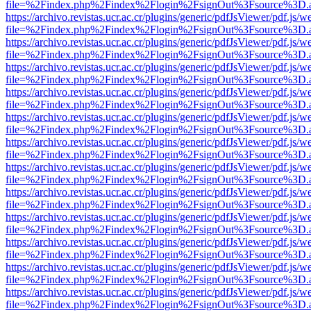
file=%2Findex.php%2Findex%2Flogin%2FsignOut%3Fsource%3D.ame
https://archivo.revistas.ucr.ac.cr/plugins/generic/pdfJsViewer/pdf.js/
file=%2Findex.php%2Findex%2Flogin%2FsignOut%3Fsource%3D.ame
https://archivo.revistas.ucr.ac.cr/plugins/generic/pdfJsViewer/pdf.js/
file=%2Findex.php%2Findex%2Flogin%2FsignOut%3Fsource%3D.ame
https://archivo.revistas.ucr.ac.cr/plugins/generic/pdfJsViewer/pdf.js/
file=%2Findex.php%2Findex%2Flogin%2FsignOut%3Fsource%3D.ame
https://archivo.revistas.ucr.ac.cr/plugins/generic/pdfJsViewer/pdf.js/
file=%2Findex.php%2Findex%2Flogin%2FsignOut%3Fsource%3D.ame
https://archivo.revistas.ucr.ac.cr/plugins/generic/pdfJsViewer/pdf.js/
file=%2Findex.php%2Findex%2Flogin%2FsignOut%3Fsource%3D.ame
https://archivo.revistas.ucr.ac.cr/plugins/generic/pdfJsViewer/pdf.js/
file=%2Findex.php%2Findex%2Flogin%2FsignOut%3Fsource%3D.ame
https://archivo.revistas.ucr.ac.cr/plugins/generic/pdfJsViewer/pdf.js/
file=%2Findex.php%2Findex%2Flogin%2FsignOut%3Fsource%3D.ame
https://archivo.revistas.ucr.ac.cr/plugins/generic/pdfJsViewer/pdf.js/
file=%2Findex.php%2Findex%2Flogin%2FsignOut%3Fsource%3D.ame
https://archivo.revistas.ucr.ac.cr/plugins/generic/pdfJsViewer/pdf.js/
file=%2Findex.php%2Findex%2Flogin%2FsignOut%3Fsource%3D.ame
https://archivo.revistas.ucr.ac.cr/plugins/generic/pdfJsViewer/pdf.js/
file=%2Findex.php%2Findex%2Flogin%2FsignOut%3Fsource%3D.ame
https://archivo.revistas.ucr.ac.cr/plugins/generic/pdfJsViewer/pdf.js/
file=%2Findex.php%2Findex%2Flogin%2FsignOut%3Fsource%3D.ame
https://archivo.revistas.ucr.ac.cr/plugins/generic/pdfJsViewer/pdf.js/
file=%2Findex.php%2Findex%2Flogin%2FsignOut%3Fsource%3D.ame