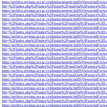
https://archivo.revistas.ucr.ac.cr/plugins/generic/pdfJsViewer/pdf.js/
file=%2Findex.php%2Findex%2Flogin%2FsignOut%3Fsource%3D.ame
https://archivo.revistas.ucr.ac.cr/plugins/generic/pdfJsViewer/pdf.js/
file=%2Findex.php%2Findex%2Flogin%2FsignOut%3Fsource%3D.ame
https://archivo.revistas.ucr.ac.cr/plugins/generic/pdfJsViewer/pdf.js/
file=%2Findex.php%2Findex%2Flogin%2FsignOut%3Fsource%3D.ame
https://archivo.revistas.ucr.ac.cr/plugins/generic/pdfJsViewer/pdf.js/
file=%2Findex.php%2Findex%2Flogin%2FsignOut%3Fsource%3D.ame
https://archivo.revistas.ucr.ac.cr/plugins/generic/pdfJsViewer/pdf.js/
file=%2Findex.php%2Findex%2Flogin%2FsignOut%3Fsource%3D.ame
https://archivo.revistas.ucr.ac.cr/plugins/generic/pdfJsViewer/pdf.js/
file=%2Findex.php%2Findex%2Flogin%2FsignOut%3Fsource%3D.ame
https://archivo.revistas.ucr.ac.cr/plugins/generic/pdfJsViewer/pdf.js/
file=%2Findex.php%2Findex%2Flogin%2FsignOut%3Fsource%3D.ame
https://archivo.revistas.ucr.ac.cr/plugins/generic/pdfJsViewer/pdf.js/
file=%2Findex.php%2Findex%2Flogin%2FsignOut%3Fsource%3D.ame
https://archivo.revistas.ucr.ac.cr/plugins/generic/pdfJsViewer/pdf.js/
file=%2Findex.php%2Findex%2Flogin%2FsignOut%3Fsource%3D.ame
https://archivo.revistas.ucr.ac.cr/plugins/generic/pdfJsViewer/pdf.js/
file=%2Findex.php%2Findex%2Flogin%2FsignOut%3Fsource%3D.ame
https://archivo.revistas.ucr.ac.cr/plugins/generic/pdfJsViewer/pdf.js/
file=%2Findex.php%2Findex%2Flogin%2FsignOut%3Fsource%3D.ame
https://archivo.revistas.ucr.ac.cr/plugins/generic/pdfJsViewer/pdf.js/
file=%2Findex.php%2Findex%2Flogin%2FsignOut%3Fsource%3D.ame
https://archivo.revistas.ucr.ac.cr/plugins/generic/pdfJsViewer/pdf.js/