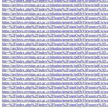
file=%2Findex.php%2Findex%2Flogin%2FsignOut%3Fsource%3D.ame
https://archivo.revistas.ucr.ac.cr/plugins/generic/pdfJsViewer/pdf.js/
file=%2Findex.php%2Findex%2Flogin%2FsignOut%3Fsource%3D.ame
https://archivo.revistas.ucr.ac.cr/plugins/generic/pdfJsViewer/pdf.js/
file=%2Findex.php%2Findex%2Flogin%2FsignOut%3Fsource%3D.ame
https://archivo.revistas.ucr.ac.cr/plugins/generic/pdfJsViewer/pdf.js/
file=%2Findex.php%2Findex%2Flogin%2FsignOut%3Fsource%3D.ame
https://archivo.revistas.ucr.ac.cr/plugins/generic/pdfJsViewer/pdf.js/
file=%2Findex.php%2Findex%2Flogin%2FsignOut%3Fsource%3D.ame
https://archivo.revistas.ucr.ac.cr/plugins/generic/pdfJsViewer/pdf.js/
file=%2Findex.php%2Findex%2Flogin%2FsignOut%3Fsource%3D.ame
https://archivo.revistas.ucr.ac.cr/plugins/generic/pdfJsViewer/pdf.js/
file=%2Findex.php%2Findex%2Flogin%2FsignOut%3Fsource%3D.ame
https://archivo.revistas.ucr.ac.cr/plugins/generic/pdfJsViewer/pdf.js/
file=%2Findex.php%2Findex%2Flogin%2FsignOut%3Fsource%3D.ame
https://archivo.revistas.ucr.ac.cr/plugins/generic/pdfJsViewer/pdf.js/
file=%2Findex.php%2Findex%2Flogin%2FsignOut%3Fsource%3D.ame
https://archivo.revistas.ucr.ac.cr/plugins/generic/pdfJsViewer/pdf.js/
file=%2Findex.php%2Findex%2Flogin%2FsignOut%3Fsource%3D.ame
https://archivo.revistas.ucr.ac.cr/plugins/generic/pdfJsViewer/pdf.js/
file=%2Findex.php%2Findex%2Flogin%2FsignOut%3Fsource%3D.ame
https://archivo.revistas.ucr.ac.cr/plugins/generic/pdfJsViewer/pdf.js/
file=%2Findex.php%2Findex%2Flogin%2FsignOut%3Fsource%3D.ame
https://archivo.revistas.ucr.ac.cr/plugins/generic/pdfJsViewer/pdf.js/
file=%2Findex.php%2Findex%2Flogin%2FsignOut%3Fsource%3D.ame