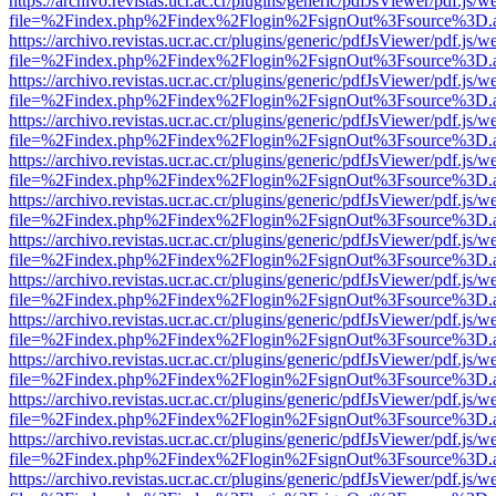
https://archivo.revistas.ucr.ac.cr/plugins/generic/pdfJsViewer/pdf.js/
file=%2Findex.php%2Findex%2Flogin%2FsignOut%3Fsource%3D.ame
https://archivo.revistas.ucr.ac.cr/plugins/generic/pdfJsViewer/pdf.js/
file=%2Findex.php%2Findex%2Flogin%2FsignOut%3Fsource%3D.ame
https://archivo.revistas.ucr.ac.cr/plugins/generic/pdfJsViewer/pdf.js/
file=%2Findex.php%2Findex%2Flogin%2FsignOut%3Fsource%3D.ame
https://archivo.revistas.ucr.ac.cr/plugins/generic/pdfJsViewer/pdf.js/
file=%2Findex.php%2Findex%2Flogin%2FsignOut%3Fsource%3D.ame
https://archivo.revistas.ucr.ac.cr/plugins/generic/pdfJsViewer/pdf.js/
file=%2Findex.php%2Findex%2Flogin%2FsignOut%3Fsource%3D.ame
https://archivo.revistas.ucr.ac.cr/plugins/generic/pdfJsViewer/pdf.js/
file=%2Findex.php%2Findex%2Flogin%2FsignOut%3Fsource%3D.ame
https://archivo.revistas.ucr.ac.cr/plugins/generic/pdfJsViewer/pdf.js/
file=%2Findex.php%2Findex%2Flogin%2FsignOut%3Fsource%3D.ame
https://archivo.revistas.ucr.ac.cr/plugins/generic/pdfJsViewer/pdf.js/
file=%2Findex.php%2Findex%2Flogin%2FsignOut%3Fsource%3D.ame
https://archivo.revistas.ucr.ac.cr/plugins/generic/pdfJsViewer/pdf.js/
file=%2Findex.php%2Findex%2Flogin%2FsignOut%3Fsource%3D.ame
https://archivo.revistas.ucr.ac.cr/plugins/generic/pdfJsViewer/pdf.js/
file=%2Findex.php%2Findex%2Flogin%2FsignOut%3Fsource%3D.ame
https://archivo.revistas.ucr.ac.cr/plugins/generic/pdfJsViewer/pdf.js/
file=%2Findex.php%2Findex%2Flogin%2FsignOut%3Fsource%3D.ame
https://archivo.revistas.ucr.ac.cr/plugins/generic/pdfJsViewer/pdf.js/
file=%2Findex.php%2Findex%2Flogin%2FsignOut%3Fsource%3D.ame
https://archivo.revistas.ucr.ac.cr/plugins/generic/pdfJsViewer/pdf.js/