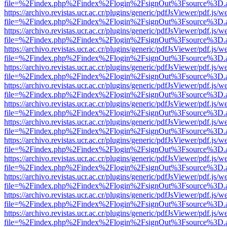
file=%2Findex.php%2Findex%2Flogin%2FsignOut%3Fsource%3D.ame
https://archivo.revistas.ucr.ac.cr/plugins/generic/pdfJsViewer/pdf.js/
file=%2Findex.php%2Findex%2Flogin%2FsignOut%3Fsource%3D.ame
https://archivo.revistas.ucr.ac.cr/plugins/generic/pdfJsViewer/pdf.js/
file=%2Findex.php%2Findex%2Flogin%2FsignOut%3Fsource%3D.ame
https://archivo.revistas.ucr.ac.cr/plugins/generic/pdfJsViewer/pdf.js/
file=%2Findex.php%2Findex%2Flogin%2FsignOut%3Fsource%3D.ame
https://archivo.revistas.ucr.ac.cr/plugins/generic/pdfJsViewer/pdf.js/
file=%2Findex.php%2Findex%2Flogin%2FsignOut%3Fsource%3D.ame
https://archivo.revistas.ucr.ac.cr/plugins/generic/pdfJsViewer/pdf.js/
file=%2Findex.php%2Findex%2Flogin%2FsignOut%3Fsource%3D.ame
https://archivo.revistas.ucr.ac.cr/plugins/generic/pdfJsViewer/pdf.js/
file=%2Findex.php%2Findex%2Flogin%2FsignOut%3Fsource%3D.ame
https://archivo.revistas.ucr.ac.cr/plugins/generic/pdfJsViewer/pdf.js/
file=%2Findex.php%2Findex%2Flogin%2FsignOut%3Fsource%3D.ame
https://archivo.revistas.ucr.ac.cr/plugins/generic/pdfJsViewer/pdf.js/
file=%2Findex.php%2Findex%2Flogin%2FsignOut%3Fsource%3D.ame
https://archivo.revistas.ucr.ac.cr/plugins/generic/pdfJsViewer/pdf.js/
file=%2Findex.php%2Findex%2Flogin%2FsignOut%3Fsource%3D.ame
https://archivo.revistas.ucr.ac.cr/plugins/generic/pdfJsViewer/pdf.js/
file=%2Findex.php%2Findex%2Flogin%2FsignOut%3Fsource%3D.ame
https://archivo.revistas.ucr.ac.cr/plugins/generic/pdfJsViewer/pdf.js/
file=%2Findex.php%2Findex%2Flogin%2FsignOut%3Fsource%3D.ame
https://archivo.revistas.ucr.ac.cr/plugins/generic/pdfJsViewer/pdf.js/
file=%2Findex.php%2Findex%2Flogin%2FsignOut%3Fsource%3D.ame