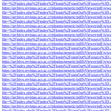
file=%2Findex.php%2Findex%2Flogin%2FsignOut%3Fsource%3D.ame
https://archivo.revistas.ucr.ac.cr/plugins/generic/pdfJsViewer/pdf.js/
file=%2Findex.php%2Findex%2Flogin%2FsignOut%3Fsource%3D.ame
https://archivo.revistas.ucr.ac.cr/plugins/generic/pdfJsViewer/pdf.js/
file=%2Findex.php%2Findex%2Flogin%2FsignOut%3Fsource%3D.ame
https://archivo.revistas.ucr.ac.cr/plugins/generic/pdfJsViewer/pdf.js/
file=%2Findex.php%2Findex%2Flogin%2FsignOut%3Fsource%3D.ame
https://archivo.revistas.ucr.ac.cr/plugins/generic/pdfJsViewer/pdf.js/
file=%2Findex.php%2Findex%2Flogin%2FsignOut%3Fsource%3D.ame
https://archivo.revistas.ucr.ac.cr/plugins/generic/pdfJsViewer/pdf.js/
file=%2Findex.php%2Findex%2Flogin%2FsignOut%3Fsource%3D.ame
https://archivo.revistas.ucr.ac.cr/plugins/generic/pdfJsViewer/pdf.js/
file=%2Findex.php%2Findex%2Flogin%2FsignOut%3Fsource%3D.ame
https://archivo.revistas.ucr.ac.cr/plugins/generic/pdfJsViewer/pdf.js/
file=%2Findex.php%2Findex%2Flogin%2FsignOut%3Fsource%3D.ame
https://archivo.revistas.ucr.ac.cr/plugins/generic/pdfJsViewer/pdf.js/
file=%2Findex.php%2Findex%2Flogin%2FsignOut%3Fsource%3D.ame
https://archivo.revistas.ucr.ac.cr/plugins/generic/pdfJsViewer/pdf.js/
file=%2Findex.php%2Findex%2Flogin%2FsignOut%3Fsource%3D.ame
https://archivo.revistas.ucr.ac.cr/plugins/generic/pdfJsViewer/pdf.js/
file=%2Findex.php%2Findex%2Flogin%2FsignOut%3Fsource%3D.ame
https://archivo.revistas.ucr.ac.cr/plugins/generic/pdfJsViewer/pdf.js/
file=%2Findex.php%2Findex%2Flogin%2FsignOut%3Fsource%3D.ame
https://archivo.revistas.ucr.ac.cr/plugins/generic/pdfJsViewer/pdf.js/
file=%2Findex.php%2Findex%2Flogin%2FsignOut%3Fsource%3D.ame