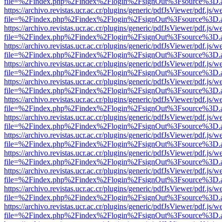
file=%2Findex.php%2Findex%2Flogin%2FsignOut%3Fsource%3D.ame
https://archivo.revistas.ucr.ac.cr/plugins/generic/pdfJsViewer/pdf.js/
file=%2Findex.php%2Findex%2Flogin%2FsignOut%3Fsource%3D.ame
https://archivo.revistas.ucr.ac.cr/plugins/generic/pdfJsViewer/pdf.js/
file=%2Findex.php%2Findex%2Flogin%2FsignOut%3Fsource%3D.ame
https://archivo.revistas.ucr.ac.cr/plugins/generic/pdfJsViewer/pdf.js/
file=%2Findex.php%2Findex%2Flogin%2FsignOut%3Fsource%3D.ame
https://archivo.revistas.ucr.ac.cr/plugins/generic/pdfJsViewer/pdf.js/
file=%2Findex.php%2Findex%2Flogin%2FsignOut%3Fsource%3D.ame
https://archivo.revistas.ucr.ac.cr/plugins/generic/pdfJsViewer/pdf.js/
file=%2Findex.php%2Findex%2Flogin%2FsignOut%3Fsource%3D.ame
https://archivo.revistas.ucr.ac.cr/plugins/generic/pdfJsViewer/pdf.js/
file=%2Findex.php%2Findex%2Flogin%2FsignOut%3Fsource%3D.ame
https://archivo.revistas.ucr.ac.cr/plugins/generic/pdfJsViewer/pdf.js/
file=%2Findex.php%2Findex%2Flogin%2FsignOut%3Fsource%3D.ame
https://archivo.revistas.ucr.ac.cr/plugins/generic/pdfJsViewer/pdf.js/
file=%2Findex.php%2Findex%2Flogin%2FsignOut%3Fsource%3D.ame
https://archivo.revistas.ucr.ac.cr/plugins/generic/pdfJsViewer/pdf.js/
file=%2Findex.php%2Findex%2Flogin%2FsignOut%3Fsource%3D.ame
https://archivo.revistas.ucr.ac.cr/plugins/generic/pdfJsViewer/pdf.js/
file=%2Findex.php%2Findex%2Flogin%2FsignOut%3Fsource%3D.ame
https://archivo.revistas.ucr.ac.cr/plugins/generic/pdfJsViewer/pdf.js/
file=%2Findex.php%2Findex%2Flogin%2FsignOut%3Fsource%3D.ame
https://archivo.revistas.ucr.ac.cr/plugins/generic/pdfJsViewer/pdf.js/
file=%2Findex.php%2Findex%2Flogin%2FsignOut%3Fsource%3D.ame