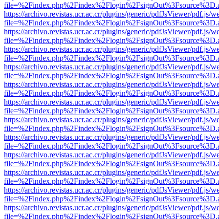
file=%2Findex.php%2Findex%2Flogin%2FsignOut%3Fsource%3D.ame
https://archivo.revistas.ucr.ac.cr/plugins/generic/pdfJsViewer/pdf.js/
file=%2Findex.php%2Findex%2Flogin%2FsignOut%3Fsource%3D.ame
https://archivo.revistas.ucr.ac.cr/plugins/generic/pdfJsViewer/pdf.js/
file=%2Findex.php%2Findex%2Flogin%2FsignOut%3Fsource%3D.ame
https://archivo.revistas.ucr.ac.cr/plugins/generic/pdfJsViewer/pdf.js/
file=%2Findex.php%2Findex%2Flogin%2FsignOut%3Fsource%3D.ame
https://archivo.revistas.ucr.ac.cr/plugins/generic/pdfJsViewer/pdf.js/
file=%2Findex.php%2Findex%2Flogin%2FsignOut%3Fsource%3D.ame
https://archivo.revistas.ucr.ac.cr/plugins/generic/pdfJsViewer/pdf.js/
file=%2Findex.php%2Findex%2Flogin%2FsignOut%3Fsource%3D.ame
https://archivo.revistas.ucr.ac.cr/plugins/generic/pdfJsViewer/pdf.js/
file=%2Findex.php%2Findex%2Flogin%2FsignOut%3Fsource%3D.ame
https://archivo.revistas.ucr.ac.cr/plugins/generic/pdfJsViewer/pdf.js/
file=%2Findex.php%2Findex%2Flogin%2FsignOut%3Fsource%3D.ame
https://archivo.revistas.ucr.ac.cr/plugins/generic/pdfJsViewer/pdf.js/
file=%2Findex.php%2Findex%2Flogin%2FsignOut%3Fsource%3D.ame
https://archivo.revistas.ucr.ac.cr/plugins/generic/pdfJsViewer/pdf.js/
file=%2Findex.php%2Findex%2Flogin%2FsignOut%3Fsource%3D.ame
https://archivo.revistas.ucr.ac.cr/plugins/generic/pdfJsViewer/pdf.js/
file=%2Findex.php%2Findex%2Flogin%2FsignOut%3Fsource%3D.ame
https://archivo.revistas.ucr.ac.cr/plugins/generic/pdfJsViewer/pdf.js/
file=%2Findex.php%2Findex%2Flogin%2FsignOut%3Fsource%3D.ame
https://archivo.revistas.ucr.ac.cr/plugins/generic/pdfJsViewer/pdf.js/
file=%2Findex.php%2Findex%2Flogin%2FsignOut%3Fsource%3D.ame