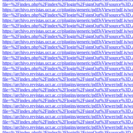
file=%2Findex.php%2Findex%2Flogin%2FsignOut%3Fsource%3D.ame
https://archivo.revistas.ucr.ac.cr/plugins/generic/pdfJsViewer/pdf.js/
file=%2Findex.php%2Findex%2Flogin%2FsignOut%3Fsource%3D.ame
https://archivo.revistas.ucr.ac.cr/plugins/generic/pdfJsViewer/pdf.js/
file=%2Findex.php%2Findex%2Flogin%2FsignOut%3Fsource%3D.ame
https://archivo.revistas.ucr.ac.cr/plugins/generic/pdfJsViewer/pdf.js/
file=%2Findex.php%2Findex%2Flogin%2FsignOut%3Fsource%3D.ame
https://archivo.revistas.ucr.ac.cr/plugins/generic/pdfJsViewer/pdf.js/
file=%2Findex.php%2Findex%2Flogin%2FsignOut%3Fsource%3D.ame
https://archivo.revistas.ucr.ac.cr/plugins/generic/pdfJsViewer/pdf.js/
file=%2Findex.php%2Findex%2Flogin%2FsignOut%3Fsource%3D.ame
https://archivo.revistas.ucr.ac.cr/plugins/generic/pdfJsViewer/pdf.js/
file=%2Findex.php%2Findex%2Flogin%2FsignOut%3Fsource%3D.ame
https://archivo.revistas.ucr.ac.cr/plugins/generic/pdfJsViewer/pdf.js/
file=%2Findex.php%2Findex%2Flogin%2FsignOut%3Fsource%3D.ame
https://archivo.revistas.ucr.ac.cr/plugins/generic/pdfJsViewer/pdf.js/
file=%2Findex.php%2Findex%2Flogin%2FsignOut%3Fsource%3D.ame
https://archivo.revistas.ucr.ac.cr/plugins/generic/pdfJsViewer/pdf.js/
file=%2Findex.php%2Findex%2Flogin%2FsignOut%3Fsource%3D.ame
https://archivo.revistas.ucr.ac.cr/plugins/generic/pdfJsViewer/pdf.js/
file=%2Findex.php%2Findex%2Flogin%2FsignOut%3Fsource%3D.ame
https://archivo.revistas.ucr.ac.cr/plugins/generic/pdfJsViewer/pdf.js/
file=%2Findex.php%2Findex%2Flogin%2FsignOut%3Fsource%3D.ame
https://archivo.revistas.ucr.ac.cr/plugins/generic/pdfJsViewer/pdf.js/
file=%2Findex.php%2Findex%2Flogin%2FsignOut%3Fsource%3D.ame