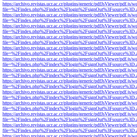
https://archivo.revistas.ucr.ac.cr/plugins/generic/pdfJsViewer/pdf.js/
file=%2Findex.php%2Findex%2Flogin%2FsignOut%3Fsource%3D.ame
https://archivo.revistas.ucr.ac.cr/plugins/generic/pdfJsViewer/pdf.js/
file=%2Findex.php%2Findex%2Flogin%2FsignOut%3Fsource%3D.ame
https://archivo.revistas.ucr.ac.cr/plugins/generic/pdfJsViewer/pdf.js/
file=%2Findex.php%2Findex%2Flogin%2FsignOut%3Fsource%3D.ame
https://archivo.revistas.ucr.ac.cr/plugins/generic/pdfJsViewer/pdf.js/
file=%2Findex.php%2Findex%2Flogin%2FsignOut%3Fsource%3D.ame
https://archivo.revistas.ucr.ac.cr/plugins/generic/pdfJsViewer/pdf.js/
file=%2Findex.php%2Findex%2Flogin%2FsignOut%3Fsource%3D.ame
https://archivo.revistas.ucr.ac.cr/plugins/generic/pdfJsViewer/pdf.js/
file=%2Findex.php%2Findex%2Flogin%2FsignOut%3Fsource%3D.ame
https://archivo.revistas.ucr.ac.cr/plugins/generic/pdfJsViewer/pdf.js/
file=%2Findex.php%2Findex%2Flogin%2FsignOut%3Fsource%3D.ame
https://archivo.revistas.ucr.ac.cr/plugins/generic/pdfJsViewer/pdf.js/
file=%2Findex.php%2Findex%2Flogin%2FsignOut%3Fsource%3D.ame
https://archivo.revistas.ucr.ac.cr/plugins/generic/pdfJsViewer/pdf.js/
file=%2Findex.php%2Findex%2Flogin%2FsignOut%3Fsource%3D.ame
https://archivo.revistas.ucr.ac.cr/plugins/generic/pdfJsViewer/pdf.js/
file=%2Findex.php%2Findex%2Flogin%2FsignOut%3Fsource%3D.ame
https://archivo.revistas.ucr.ac.cr/plugins/generic/pdfJsViewer/pdf.js/
file=%2Findex.php%2Findex%2Flogin%2FsignOut%3Fsource%3D.ame
https://archivo.revistas.ucr.ac.cr/plugins/generic/pdfJsViewer/pdf.js/
file=%2Findex.php%2Findex%2Flogin%2FsignOut%3Fsource%3D.ame
https://archivo.revistas.ucr.ac.cr/plugins/generic/pdfJsViewer/pdf.js/