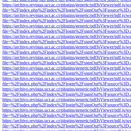
https://archivo.revistas.ucr.ac.cr/plugins/generic/pdfJsViewer/pdf.js/
file=%2Findex.php%2Findex%2Flogin%2FsignOut%3Fsource%3D.ame
https://archivo.revistas.ucr.ac.cr/plugins/generic/pdfJsViewer/pdf.js/
file=%2Findex.php%2Findex%2Flogin%2FsignOut%3Fsource%3D.ame
https://archivo.revistas.ucr.ac.cr/plugins/generic/pdfJsViewer/pdf.js/
file=%2Findex.php%2Findex%2Flogin%2FsignOut%3Fsource%3D.ame
https://archivo.revistas.ucr.ac.cr/plugins/generic/pdfJsViewer/pdf.js/
file=%2Findex.php%2Findex%2Flogin%2FsignOut%3Fsource%3D.ame
https://archivo.revistas.ucr.ac.cr/plugins/generic/pdfJsViewer/pdf.js/
file=%2Findex.php%2Findex%2Flogin%2FsignOut%3Fsource%3D.ame
https://archivo.revistas.ucr.ac.cr/plugins/generic/pdfJsViewer/pdf.js/
file=%2Findex.php%2Findex%2Flogin%2FsignOut%3Fsource%3D.ame
https://archivo.revistas.ucr.ac.cr/plugins/generic/pdfJsViewer/pdf.js/
file=%2Findex.php%2Findex%2Flogin%2FsignOut%3Fsource%3D.ame
https://archivo.revistas.ucr.ac.cr/plugins/generic/pdfJsViewer/pdf.js/
file=%2Findex.php%2Findex%2Flogin%2FsignOut%3Fsource%3D.ame
https://archivo.revistas.ucr.ac.cr/plugins/generic/pdfJsViewer/pdf.js/
file=%2Findex.php%2Findex%2Flogin%2FsignOut%3Fsource%3D.ame
https://archivo.revistas.ucr.ac.cr/plugins/generic/pdfJsViewer/pdf.js/
file=%2Findex.php%2Findex%2Flogin%2FsignOut%3Fsource%3D.ame
https://archivo.revistas.ucr.ac.cr/plugins/generic/pdfJsViewer/pdf.js/
file=%2Findex.php%2Findex%2Flogin%2FsignOut%3Fsource%3D.ame
https://archivo.revistas.ucr.ac.cr/plugins/generic/pdfJsViewer/pdf.js/
file=%2Findex.php%2Findex%2Flogin%2FsignOut%3Fsource%3D.ame