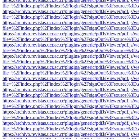
https://archivo.revistas.ucr.ac.cr/plugins/generic/pdfJsViewer/pdf.js/
file=%2Findex.php%2Findex%2Flogin%2FsignOut%3Fsource%3D.ame
https://archivo.revistas.ucr.ac.cr/plugins/generic/pdfJsViewer/pdf.js/
file=%2Findex.php%2Findex%2Flogin%2FsignOut%3Fsource%3D.ame
https://archivo.revistas.ucr.ac.cr/plugins/generic/pdfJsViewer/pdf.js/
file=%2Findex.php%2Findex%2Flogin%2FsignOut%3Fsource%3D.ame
https://archivo.revistas.ucr.ac.cr/plugins/generic/pdfJsViewer/pdf.js/
file=%2Findex.php%2Findex%2Flogin%2FsignOut%3Fsource%3D.ame
https://archivo.revistas.ucr.ac.cr/plugins/generic/pdfJsViewer/pdf.js/
file=%2Findex.php%2Findex%2Flogin%2FsignOut%3Fsource%3D.ame
https://archivo.revistas.ucr.ac.cr/plugins/generic/pdfJsViewer/pdf.js/
file=%2Findex.php%2Findex%2Flogin%2FsignOut%3Fsource%3D.ame
https://archivo.revistas.ucr.ac.cr/plugins/generic/pdfJsViewer/pdf.js/
file=%2Findex.php%2Findex%2Flogin%2FsignOut%3Fsource%3D.ame
https://archivo.revistas.ucr.ac.cr/plugins/generic/pdfJsViewer/pdf.js/
file=%2Findex.php%2Findex%2Flogin%2FsignOut%3Fsource%3D.ame
https://archivo.revistas.ucr.ac.cr/plugins/generic/pdfJsViewer/pdf.js/
file=%2Findex.php%2Findex%2Flogin%2FsignOut%3Fsource%3D.ame
https://archivo.revistas.ucr.ac.cr/plugins/generic/pdfJsViewer/pdf.js/
file=%2Findex.php%2Findex%2Flogin%2FsignOut%3Fsource%3D.ame
https://archivo.revistas.ucr.ac.cr/plugins/generic/pdfJsViewer/pdf.js/
file=%2Findex.php%2Findex%2Flogin%2FsignOut%3Fsource%3D.ame
https://archivo.revistas.ucr.ac.cr/plugins/generic/pdfJsViewer/pdf.js/
file=%2Findex.php%2Findex%2Flogin%2FsignOut%3Fsource%3D.ame
https://archivo.revistas.ucr.ac.cr/plugins/generic/pdfJsViewer/pdf.js/