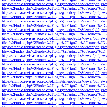
https://archivo.revistas.ucr.ac.cr/plugins/generic/pdfJsViewer/pdf.js/
file=%2Findex.php%2Findex%2Flogin%2FsignOut%3Fsource%3D.ame
https://archivo.revistas.ucr.ac.cr/plugins/generic/pdfJsViewer/pdf.js/
file=%2Findex.php%2Findex%2Flogin%2FsignOut%3Fsource%3D.ame
https://archivo.revistas.ucr.ac.cr/plugins/generic/pdfJsViewer/pdf.js/
file=%2Findex.php%2Findex%2Flogin%2FsignOut%3Fsource%3D.ame
https://archivo.revistas.ucr.ac.cr/plugins/generic/pdfJsViewer/pdf.js/
file=%2Findex.php%2Findex%2Flogin%2FsignOut%3Fsource%3D.ame
https://archivo.revistas.ucr.ac.cr/plugins/generic/pdfJsViewer/pdf.js/
file=%2Findex.php%2Findex%2Flogin%2FsignOut%3Fsource%3D.ame
https://archivo.revistas.ucr.ac.cr/plugins/generic/pdfJsViewer/pdf.js/
file=%2Findex.php%2Findex%2Flogin%2FsignOut%3Fsource%3D.ame
https://archivo.revistas.ucr.ac.cr/plugins/generic/pdfJsViewer/pdf.js/
file=%2Findex.php%2Findex%2Flogin%2FsignOut%3Fsource%3D.ame
https://archivo.revistas.ucr.ac.cr/plugins/generic/pdfJsViewer/pdf.js/
file=%2Findex.php%2Findex%2Flogin%2FsignOut%3Fsource%3D.ame
https://archivo.revistas.ucr.ac.cr/plugins/generic/pdfJsViewer/pdf.js/
file=%2Findex.php%2Findex%2Flogin%2FsignOut%3Fsource%3D.ame
https://archivo.revistas.ucr.ac.cr/plugins/generic/pdfJsViewer/pdf.js/
file=%2Findex.php%2Findex%2Flogin%2FsignOut%3Fsource%3D.ame
https://archivo.revistas.ucr.ac.cr/plugins/generic/pdfJsViewer/pdf.js/
file=%2Findex.php%2Findex%2Flogin%2FsignOut%3Fsource%3D.ame
https://archivo.revistas.ucr.ac.cr/plugins/generic/pdfJsViewer/pdf.js/
file=%2Findex.php%2Findex%2Flogin%2FsignOut%3Fsource%3D.ame