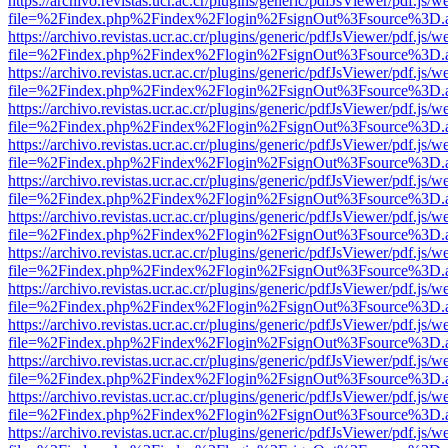
https://archivo.revistas.ucr.ac.cr/plugins/generic/pdfJsViewer/pdf.js/
file=%2Findex.php%2Findex%2Flogin%2FsignOut%3Fsource%3D.ame
https://archivo.revistas.ucr.ac.cr/plugins/generic/pdfJsViewer/pdf.js/
file=%2Findex.php%2Findex%2Flogin%2FsignOut%3Fsource%3D.ame
https://archivo.revistas.ucr.ac.cr/plugins/generic/pdfJsViewer/pdf.js/
file=%2Findex.php%2Findex%2Flogin%2FsignOut%3Fsource%3D.ame
https://archivo.revistas.ucr.ac.cr/plugins/generic/pdfJsViewer/pdf.js/
file=%2Findex.php%2Findex%2Flogin%2FsignOut%3Fsource%3D.ame
https://archivo.revistas.ucr.ac.cr/plugins/generic/pdfJsViewer/pdf.js/
file=%2Findex.php%2Findex%2Flogin%2FsignOut%3Fsource%3D.ame
https://archivo.revistas.ucr.ac.cr/plugins/generic/pdfJsViewer/pdf.js/
file=%2Findex.php%2Findex%2Flogin%2FsignOut%3Fsource%3D.ame
https://archivo.revistas.ucr.ac.cr/plugins/generic/pdfJsViewer/pdf.js/
file=%2Findex.php%2Findex%2Flogin%2FsignOut%3Fsource%3D.ame
https://archivo.revistas.ucr.ac.cr/plugins/generic/pdfJsViewer/pdf.js/
file=%2Findex.php%2Findex%2Flogin%2FsignOut%3Fsource%3D.ame
https://archivo.revistas.ucr.ac.cr/plugins/generic/pdfJsViewer/pdf.js/
file=%2Findex.php%2Findex%2Flogin%2FsignOut%3Fsource%3D.ame
https://archivo.revistas.ucr.ac.cr/plugins/generic/pdfJsViewer/pdf.js/
file=%2Findex.php%2Findex%2Flogin%2FsignOut%3Fsource%3D.ame
https://archivo.revistas.ucr.ac.cr/plugins/generic/pdfJsViewer/pdf.js/
file=%2Findex.php%2Findex%2Flogin%2FsignOut%3Fsource%3D.ame
https://archivo.revistas.ucr.ac.cr/plugins/generic/pdfJsViewer/pdf.js/
file=%2Findex.php%2Findex%2Flogin%2FsignOut%3Fsource%3D.ame
https://archivo.revistas.ucr.ac.cr/plugins/generic/pdfJsViewer/pdf.js/