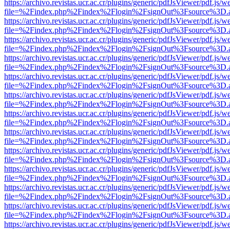
https://archivo.revistas.ucr.ac.cr/plugins/generic/pdfJsViewer/pdf.js/
file=%2Findex.php%2Findex%2Flogin%2FsignOut%3Fsource%3D.ame
https://archivo.revistas.ucr.ac.cr/plugins/generic/pdfJsViewer/pdf.js/
file=%2Findex.php%2Findex%2Flogin%2FsignOut%3Fsource%3D.ame
https://archivo.revistas.ucr.ac.cr/plugins/generic/pdfJsViewer/pdf.js/
file=%2Findex.php%2Findex%2Flogin%2FsignOut%3Fsource%3D.ame
https://archivo.revistas.ucr.ac.cr/plugins/generic/pdfJsViewer/pdf.js/
file=%2Findex.php%2Findex%2Flogin%2FsignOut%3Fsource%3D.ame
https://archivo.revistas.ucr.ac.cr/plugins/generic/pdfJsViewer/pdf.js/
file=%2Findex.php%2Findex%2Flogin%2FsignOut%3Fsource%3D.ame
https://archivo.revistas.ucr.ac.cr/plugins/generic/pdfJsViewer/pdf.js/
file=%2Findex.php%2Findex%2Flogin%2FsignOut%3Fsource%3D.ame
https://archivo.revistas.ucr.ac.cr/plugins/generic/pdfJsViewer/pdf.js/
file=%2Findex.php%2Findex%2Flogin%2FsignOut%3Fsource%3D.ame
https://archivo.revistas.ucr.ac.cr/plugins/generic/pdfJsViewer/pdf.js/
file=%2Findex.php%2Findex%2Flogin%2FsignOut%3Fsource%3D.ame
https://archivo.revistas.ucr.ac.cr/plugins/generic/pdfJsViewer/pdf.js/
file=%2Findex.php%2Findex%2Flogin%2FsignOut%3Fsource%3D.ame
https://archivo.revistas.ucr.ac.cr/plugins/generic/pdfJsViewer/pdf.js/
file=%2Findex.php%2Findex%2Flogin%2FsignOut%3Fsource%3D.ame
https://archivo.revistas.ucr.ac.cr/plugins/generic/pdfJsViewer/pdf.js/
file=%2Findex.php%2Findex%2Flogin%2FsignOut%3Fsource%3D.ame
https://archivo.revistas.ucr.ac.cr/plugins/generic/pdfJsViewer/pdf.js/
file=%2Findex.php%2Findex%2Flogin%2FsignOut%3Fsource%3D.ame
https://archivo.revistas.ucr.ac.cr/plugins/generic/pdfJsViewer/pdf.js/