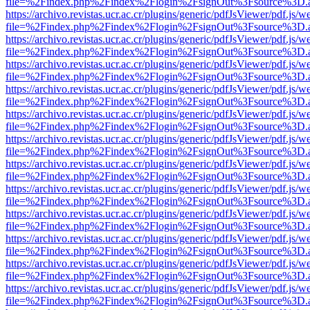
file=%2Findex.php%2Findex%2Flogin%2FsignOut%3Fsource%3D.ame
https://archivo.revistas.ucr.ac.cr/plugins/generic/pdfJsViewer/pdf.js/
file=%2Findex.php%2Findex%2Flogin%2FsignOut%3Fsource%3D.ame
https://archivo.revistas.ucr.ac.cr/plugins/generic/pdfJsViewer/pdf.js/
file=%2Findex.php%2Findex%2Flogin%2FsignOut%3Fsource%3D.ame
https://archivo.revistas.ucr.ac.cr/plugins/generic/pdfJsViewer/pdf.js/
file=%2Findex.php%2Findex%2Flogin%2FsignOut%3Fsource%3D.ame
https://archivo.revistas.ucr.ac.cr/plugins/generic/pdfJsViewer/pdf.js/
file=%2Findex.php%2Findex%2Flogin%2FsignOut%3Fsource%3D.ame
https://archivo.revistas.ucr.ac.cr/plugins/generic/pdfJsViewer/pdf.js/
file=%2Findex.php%2Findex%2Flogin%2FsignOut%3Fsource%3D.ame
https://archivo.revistas.ucr.ac.cr/plugins/generic/pdfJsViewer/pdf.js/
file=%2Findex.php%2Findex%2Flogin%2FsignOut%3Fsource%3D.ame
https://archivo.revistas.ucr.ac.cr/plugins/generic/pdfJsViewer/pdf.js/
file=%2Findex.php%2Findex%2Flogin%2FsignOut%3Fsource%3D.ame
https://archivo.revistas.ucr.ac.cr/plugins/generic/pdfJsViewer/pdf.js/
file=%2Findex.php%2Findex%2Flogin%2FsignOut%3Fsource%3D.ame
https://archivo.revistas.ucr.ac.cr/plugins/generic/pdfJsViewer/pdf.js/
file=%2Findex.php%2Findex%2Flogin%2FsignOut%3Fsource%3D.ame
https://archivo.revistas.ucr.ac.cr/plugins/generic/pdfJsViewer/pdf.js/
file=%2Findex.php%2Findex%2Flogin%2FsignOut%3Fsource%3D.ame
https://archivo.revistas.ucr.ac.cr/plugins/generic/pdfJsViewer/pdf.js/
file=%2Findex.php%2Findex%2Flogin%2FsignOut%3Fsource%3D.ame
https://archivo.revistas.ucr.ac.cr/plugins/generic/pdfJsViewer/pdf.js/
file=%2Findex.php%2Findex%2Flogin%2FsignOut%3Fsource%3D.ame