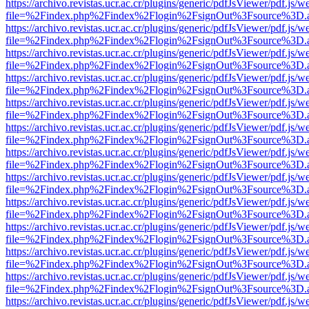
https://archivo.revistas.ucr.ac.cr/plugins/generic/pdfJsViewer/pdf.js/
file=%2Findex.php%2Findex%2Flogin%2FsignOut%3Fsource%3D.ame
https://archivo.revistas.ucr.ac.cr/plugins/generic/pdfJsViewer/pdf.js/
file=%2Findex.php%2Findex%2Flogin%2FsignOut%3Fsource%3D.ame
https://archivo.revistas.ucr.ac.cr/plugins/generic/pdfJsViewer/pdf.js/
file=%2Findex.php%2Findex%2Flogin%2FsignOut%3Fsource%3D.ame
https://archivo.revistas.ucr.ac.cr/plugins/generic/pdfJsViewer/pdf.js/
file=%2Findex.php%2Findex%2Flogin%2FsignOut%3Fsource%3D.ame
https://archivo.revistas.ucr.ac.cr/plugins/generic/pdfJsViewer/pdf.js/
file=%2Findex.php%2Findex%2Flogin%2FsignOut%3Fsource%3D.ame
https://archivo.revistas.ucr.ac.cr/plugins/generic/pdfJsViewer/pdf.js/
file=%2Findex.php%2Findex%2Flogin%2FsignOut%3Fsource%3D.ame
https://archivo.revistas.ucr.ac.cr/plugins/generic/pdfJsViewer/pdf.js/
file=%2Findex.php%2Findex%2Flogin%2FsignOut%3Fsource%3D.ame
https://archivo.revistas.ucr.ac.cr/plugins/generic/pdfJsViewer/pdf.js/
file=%2Findex.php%2Findex%2Flogin%2FsignOut%3Fsource%3D.ame
https://archivo.revistas.ucr.ac.cr/plugins/generic/pdfJsViewer/pdf.js/
file=%2Findex.php%2Findex%2Flogin%2FsignOut%3Fsource%3D.ame
https://archivo.revistas.ucr.ac.cr/plugins/generic/pdfJsViewer/pdf.js/
file=%2Findex.php%2Findex%2Flogin%2FsignOut%3Fsource%3D.ame
https://archivo.revistas.ucr.ac.cr/plugins/generic/pdfJsViewer/pdf.js/
file=%2Findex.php%2Findex%2Flogin%2FsignOut%3Fsource%3D.ame
https://archivo.revistas.ucr.ac.cr/plugins/generic/pdfJsViewer/pdf.js/
file=%2Findex.php%2Findex%2Flogin%2FsignOut%3Fsource%3D.ame
https://archivo.revistas.ucr.ac.cr/plugins/generic/pdfJsViewer/pdf.js/