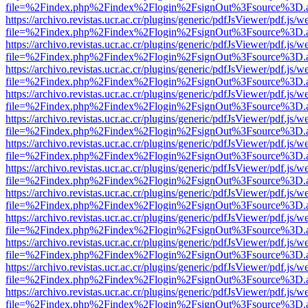
file=%2Findex.php%2Findex%2Flogin%2FsignOut%3Fsource%3D.ame
https://archivo.revistas.ucr.ac.cr/plugins/generic/pdfJsViewer/pdf.js/
file=%2Findex.php%2Findex%2Flogin%2FsignOut%3Fsource%3D.ame
https://archivo.revistas.ucr.ac.cr/plugins/generic/pdfJsViewer/pdf.js/
file=%2Findex.php%2Findex%2Flogin%2FsignOut%3Fsource%3D.ame
https://archivo.revistas.ucr.ac.cr/plugins/generic/pdfJsViewer/pdf.js/
file=%2Findex.php%2Findex%2Flogin%2FsignOut%3Fsource%3D.ame
https://archivo.revistas.ucr.ac.cr/plugins/generic/pdfJsViewer/pdf.js/
file=%2Findex.php%2Findex%2Flogin%2FsignOut%3Fsource%3D.ame
https://archivo.revistas.ucr.ac.cr/plugins/generic/pdfJsViewer/pdf.js/
file=%2Findex.php%2Findex%2Flogin%2FsignOut%3Fsource%3D.ame
https://archivo.revistas.ucr.ac.cr/plugins/generic/pdfJsViewer/pdf.js/
file=%2Findex.php%2Findex%2Flogin%2FsignOut%3Fsource%3D.ame
https://archivo.revistas.ucr.ac.cr/plugins/generic/pdfJsViewer/pdf.js/
file=%2Findex.php%2Findex%2Flogin%2FsignOut%3Fsource%3D.ame
https://archivo.revistas.ucr.ac.cr/plugins/generic/pdfJsViewer/pdf.js/
file=%2Findex.php%2Findex%2Flogin%2FsignOut%3Fsource%3D.ame
https://archivo.revistas.ucr.ac.cr/plugins/generic/pdfJsViewer/pdf.js/
file=%2Findex.php%2Findex%2Flogin%2FsignOut%3Fsource%3D.ame
https://archivo.revistas.ucr.ac.cr/plugins/generic/pdfJsViewer/pdf.js/
file=%2Findex.php%2Findex%2Flogin%2FsignOut%3Fsource%3D.ame
https://archivo.revistas.ucr.ac.cr/plugins/generic/pdfJsViewer/pdf.js/
file=%2Findex.php%2Findex%2Flogin%2FsignOut%3Fsource%3D.ame
https://archivo.revistas.ucr.ac.cr/plugins/generic/pdfJsViewer/pdf.js/
file=%2Findex.php%2Findex%2Flogin%2FsignOut%3Fsource%3D.ame