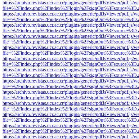
https://archivo.revistas.ucr.ac.cr/plugins/generic/pdfJsViewer/pdf.js/
file=%2Findex.php%2Findex%2Flogin%2FsignOut%3Fsource%3D.ame
https://archivo.revistas.ucr.ac.cr/plugins/generic/pdfJsViewer/pdf.js/
file=%2Findex.php%2Findex%2Flogin%2FsignOut%3Fsource%3D.ame
https://archivo.revistas.ucr.ac.cr/plugins/generic/pdfJsViewer/pdf.js/
file=%2Findex.php%2Findex%2Flogin%2FsignOut%3Fsource%3D.ame
https://archivo.revistas.ucr.ac.cr/plugins/generic/pdfJsViewer/pdf.js/
file=%2Findex.php%2Findex%2Flogin%2FsignOut%3Fsource%3D.ame
https://archivo.revistas.ucr.ac.cr/plugins/generic/pdfJsViewer/pdf.js/
file=%2Findex.php%2Findex%2Flogin%2FsignOut%3Fsource%3D.ame
https://archivo.revistas.ucr.ac.cr/plugins/generic/pdfJsViewer/pdf.js/
file=%2Findex.php%2Findex%2Flogin%2FsignOut%3Fsource%3D.ame
https://archivo.revistas.ucr.ac.cr/plugins/generic/pdfJsViewer/pdf.js/
file=%2Findex.php%2Findex%2Flogin%2FsignOut%3Fsource%3D.ame
https://archivo.revistas.ucr.ac.cr/plugins/generic/pdfJsViewer/pdf.js/
file=%2Findex.php%2Findex%2Flogin%2FsignOut%3Fsource%3D.ame
https://archivo.revistas.ucr.ac.cr/plugins/generic/pdfJsViewer/pdf.js/
file=%2Findex.php%2Findex%2Flogin%2FsignOut%3Fsource%3D.ame
https://archivo.revistas.ucr.ac.cr/plugins/generic/pdfJsViewer/pdf.js/
file=%2Findex.php%2Findex%2Flogin%2FsignOut%3Fsource%3D.ame
https://archivo.revistas.ucr.ac.cr/plugins/generic/pdfJsViewer/pdf.js/
file=%2Findex.php%2Findex%2Flogin%2FsignOut%3Fsource%3D.ame
https://archivo.revistas.ucr.ac.cr/plugins/generic/pdfJsViewer/pdf.js/
file=%2Findex.php%2Findex%2Flogin%2FsignOut%3Fsource%3D.ame
https://archivo.revistas.ucr.ac.cr/plugins/generic/pdfJsViewer/pdf.js/