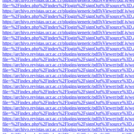
https://archivo.revistas.ucr.ac.cr/plugins/generic/pdfJsViewer/pdf.js/
file=%2Findex.php%2Findex%2Flogin%2FsignOut%3Fsource%3D.ame
https://archivo.revistas.ucr.ac.cr/plugins/generic/pdfJsViewer/pdf.js/
file=%2Findex.php%2Findex%2Flogin%2FsignOut%3Fsource%3D.ame
https://archivo.revistas.ucr.ac.cr/plugins/generic/pdfJsViewer/pdf.js/
file=%2Findex.php%2Findex%2Flogin%2FsignOut%3Fsource%3D.ame
https://archivo.revistas.ucr.ac.cr/plugins/generic/pdfJsViewer/pdf.js/
file=%2Findex.php%2Findex%2Flogin%2FsignOut%3Fsource%3D.ame
https://archivo.revistas.ucr.ac.cr/plugins/generic/pdfJsViewer/pdf.js/
file=%2Findex.php%2Findex%2Flogin%2FsignOut%3Fsource%3D.ame
https://archivo.revistas.ucr.ac.cr/plugins/generic/pdfJsViewer/pdf.js/
file=%2Findex.php%2Findex%2Flogin%2FsignOut%3Fsource%3D.ame
https://archivo.revistas.ucr.ac.cr/plugins/generic/pdfJsViewer/pdf.js/
file=%2Findex.php%2Findex%2Flogin%2FsignOut%3Fsource%3D.ame
https://archivo.revistas.ucr.ac.cr/plugins/generic/pdfJsViewer/pdf.js/
file=%2Findex.php%2Findex%2Flogin%2FsignOut%3Fsource%3D.ame
https://archivo.revistas.ucr.ac.cr/plugins/generic/pdfJsViewer/pdf.js/
file=%2Findex.php%2Findex%2Flogin%2FsignOut%3Fsource%3D.ame
https://archivo.revistas.ucr.ac.cr/plugins/generic/pdfJsViewer/pdf.js/
file=%2Findex.php%2Findex%2Flogin%2FsignOut%3Fsource%3D.ame
https://archivo.revistas.ucr.ac.cr/plugins/generic/pdfJsViewer/pdf.js/
file=%2Findex.php%2Findex%2Flogin%2FsignOut%3Fsource%3D.ame
https://archivo.revistas.ucr.ac.cr/plugins/generic/pdfJsViewer/pdf.js/
file=%2Findex.php%2Findex%2Flogin%2FsignOut%3Fsource%3D.ame
https://archivo.revistas.ucr.ac.cr/plugins/generic/pdfJsViewer/pdf.js/