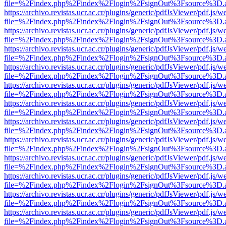
file=%2Findex.php%2Findex%2Flogin%2FsignOut%3Fsource%3D.ame
https://archivo.revistas.ucr.ac.cr/plugins/generic/pdfJsViewer/pdf.js/
file=%2Findex.php%2Findex%2Flogin%2FsignOut%3Fsource%3D.ame
https://archivo.revistas.ucr.ac.cr/plugins/generic/pdfJsViewer/pdf.js/
file=%2Findex.php%2Findex%2Flogin%2FsignOut%3Fsource%3D.ame
https://archivo.revistas.ucr.ac.cr/plugins/generic/pdfJsViewer/pdf.js/
file=%2Findex.php%2Findex%2Flogin%2FsignOut%3Fsource%3D.ame
https://archivo.revistas.ucr.ac.cr/plugins/generic/pdfJsViewer/pdf.js/
file=%2Findex.php%2Findex%2Flogin%2FsignOut%3Fsource%3D.ame
https://archivo.revistas.ucr.ac.cr/plugins/generic/pdfJsViewer/pdf.js/
file=%2Findex.php%2Findex%2Flogin%2FsignOut%3Fsource%3D.ame
https://archivo.revistas.ucr.ac.cr/plugins/generic/pdfJsViewer/pdf.js/
file=%2Findex.php%2Findex%2Flogin%2FsignOut%3Fsource%3D.ame
https://archivo.revistas.ucr.ac.cr/plugins/generic/pdfJsViewer/pdf.js/
file=%2Findex.php%2Findex%2Flogin%2FsignOut%3Fsource%3D.ame
https://archivo.revistas.ucr.ac.cr/plugins/generic/pdfJsViewer/pdf.js/
file=%2Findex.php%2Findex%2Flogin%2FsignOut%3Fsource%3D.ame
https://archivo.revistas.ucr.ac.cr/plugins/generic/pdfJsViewer/pdf.js/
file=%2Findex.php%2Findex%2Flogin%2FsignOut%3Fsource%3D.ame
https://archivo.revistas.ucr.ac.cr/plugins/generic/pdfJsViewer/pdf.js/
file=%2Findex.php%2Findex%2Flogin%2FsignOut%3Fsource%3D.ame
https://archivo.revistas.ucr.ac.cr/plugins/generic/pdfJsViewer/pdf.js/
file=%2Findex.php%2Findex%2Flogin%2FsignOut%3Fsource%3D.ame
https://archivo.revistas.ucr.ac.cr/plugins/generic/pdfJsViewer/pdf.js/
file=%2Findex.php%2Findex%2Flogin%2FsignOut%3Fsource%3D.ame