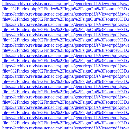
https://archivo.revistas.ucr.ac.cr/plugins/generic/pdfJsViewer/pdf.js/
file=%2Findex.php%2Findex%2Flogin%2FsignOut%3Fsource%3D.ame
https://archivo.revistas.ucr.ac.cr/plugins/generic/pdfJsViewer/pdf.js/
file=%2Findex.php%2Findex%2Flogin%2FsignOut%3Fsource%3D.ame
https://archivo.revistas.ucr.ac.cr/plugins/generic/pdfJsViewer/pdf.js/
file=%2Findex.php%2Findex%2Flogin%2FsignOut%3Fsource%3D.ame
https://archivo.revistas.ucr.ac.cr/plugins/generic/pdfJsViewer/pdf.js/
file=%2Findex.php%2Findex%2Flogin%2FsignOut%3Fsource%3D.ame
https://archivo.revistas.ucr.ac.cr/plugins/generic/pdfJsViewer/pdf.js/
file=%2Findex.php%2Findex%2Flogin%2FsignOut%3Fsource%3D.ame
https://archivo.revistas.ucr.ac.cr/plugins/generic/pdfJsViewer/pdf.js/
file=%2Findex.php%2Findex%2Flogin%2FsignOut%3Fsource%3D.ame
https://archivo.revistas.ucr.ac.cr/plugins/generic/pdfJsViewer/pdf.js/
file=%2Findex.php%2Findex%2Flogin%2FsignOut%3Fsource%3D.ame
https://archivo.revistas.ucr.ac.cr/plugins/generic/pdfJsViewer/pdf.js/
file=%2Findex.php%2Findex%2Flogin%2FsignOut%3Fsource%3D.ame
https://archivo.revistas.ucr.ac.cr/plugins/generic/pdfJsViewer/pdf.js/
file=%2Findex.php%2Findex%2Flogin%2FsignOut%3Fsource%3D.ame
https://archivo.revistas.ucr.ac.cr/plugins/generic/pdfJsViewer/pdf.js/
file=%2Findex.php%2Findex%2Flogin%2FsignOut%3Fsource%3D.ame
https://archivo.revistas.ucr.ac.cr/plugins/generic/pdfJsViewer/pdf.js/
file=%2Findex.php%2Findex%2Flogin%2FsignOut%3Fsource%3D.ame
https://archivo.revistas.ucr.ac.cr/plugins/generic/pdfJsViewer/pdf.js/
file=%2Findex.php%2Findex%2Flogin%2FsignOut%3Fsource%3D.ame
https://archivo.revistas.ucr.ac.cr/plugins/generic/pdfJsViewer/pdf.js/