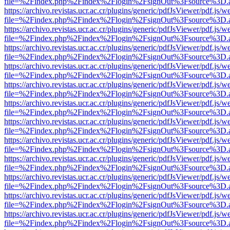
file=%2Findex.php%2Findex%2Flogin%2FsignOut%3Fsource%3D.ame
https://archivo.revistas.ucr.ac.cr/plugins/generic/pdfJsViewer/pdf.js/
file=%2Findex.php%2Findex%2Flogin%2FsignOut%3Fsource%3D.ame
https://archivo.revistas.ucr.ac.cr/plugins/generic/pdfJsViewer/pdf.js/
file=%2Findex.php%2Findex%2Flogin%2FsignOut%3Fsource%3D.ame
https://archivo.revistas.ucr.ac.cr/plugins/generic/pdfJsViewer/pdf.js/
file=%2Findex.php%2Findex%2Flogin%2FsignOut%3Fsource%3D.ame
https://archivo.revistas.ucr.ac.cr/plugins/generic/pdfJsViewer/pdf.js/
file=%2Findex.php%2Findex%2Flogin%2FsignOut%3Fsource%3D.ame
https://archivo.revistas.ucr.ac.cr/plugins/generic/pdfJsViewer/pdf.js/
file=%2Findex.php%2Findex%2Flogin%2FsignOut%3Fsource%3D.ame
https://archivo.revistas.ucr.ac.cr/plugins/generic/pdfJsViewer/pdf.js/
file=%2Findex.php%2Findex%2Flogin%2FsignOut%3Fsource%3D.ame
https://archivo.revistas.ucr.ac.cr/plugins/generic/pdfJsViewer/pdf.js/
file=%2Findex.php%2Findex%2Flogin%2FsignOut%3Fsource%3D.ame
https://archivo.revistas.ucr.ac.cr/plugins/generic/pdfJsViewer/pdf.js/
file=%2Findex.php%2Findex%2Flogin%2FsignOut%3Fsource%3D.ame
https://archivo.revistas.ucr.ac.cr/plugins/generic/pdfJsViewer/pdf.js/
file=%2Findex.php%2Findex%2Flogin%2FsignOut%3Fsource%3D.ame
https://archivo.revistas.ucr.ac.cr/plugins/generic/pdfJsViewer/pdf.js/
file=%2Findex.php%2Findex%2Flogin%2FsignOut%3Fsource%3D.ame
https://archivo.revistas.ucr.ac.cr/plugins/generic/pdfJsViewer/pdf.js/
file=%2Findex.php%2Findex%2Flogin%2FsignOut%3Fsource%3D.ame
https://archivo.revistas.ucr.ac.cr/plugins/generic/pdfJsViewer/pdf.js/
file=%2Findex.php%2Findex%2Flogin%2FsignOut%3Fsource%3D.ame