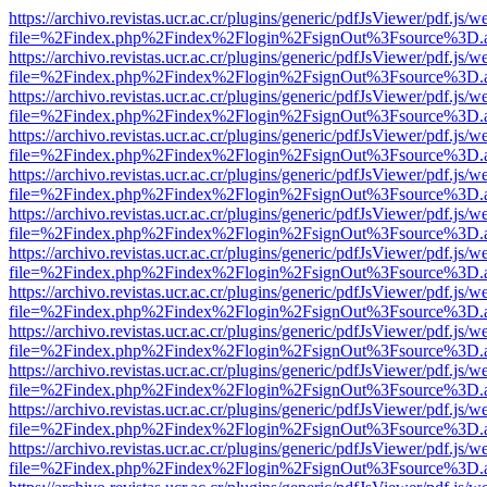
https://archivo.revistas.ucr.ac.cr/plugins/generic/pdfJsViewer/pdf.js/
file=%2Findex.php%2Findex%2Flogin%2FsignOut%3Fsource%3D.ame
https://archivo.revistas.ucr.ac.cr/plugins/generic/pdfJsViewer/pdf.js/
file=%2Findex.php%2Findex%2Flogin%2FsignOut%3Fsource%3D.ame
https://archivo.revistas.ucr.ac.cr/plugins/generic/pdfJsViewer/pdf.js/
file=%2Findex.php%2Findex%2Flogin%2FsignOut%3Fsource%3D.ame
https://archivo.revistas.ucr.ac.cr/plugins/generic/pdfJsViewer/pdf.js/
file=%2Findex.php%2Findex%2Flogin%2FsignOut%3Fsource%3D.ame
https://archivo.revistas.ucr.ac.cr/plugins/generic/pdfJsViewer/pdf.js/
file=%2Findex.php%2Findex%2Flogin%2FsignOut%3Fsource%3D.ame
https://archivo.revistas.ucr.ac.cr/plugins/generic/pdfJsViewer/pdf.js/
file=%2Findex.php%2Findex%2Flogin%2FsignOut%3Fsource%3D.ame
https://archivo.revistas.ucr.ac.cr/plugins/generic/pdfJsViewer/pdf.js/
file=%2Findex.php%2Findex%2Flogin%2FsignOut%3Fsource%3D.ame
https://archivo.revistas.ucr.ac.cr/plugins/generic/pdfJsViewer/pdf.js/
file=%2Findex.php%2Findex%2Flogin%2FsignOut%3Fsource%3D.ame
https://archivo.revistas.ucr.ac.cr/plugins/generic/pdfJsViewer/pdf.js/
file=%2Findex.php%2Findex%2Flogin%2FsignOut%3Fsource%3D.ame
https://archivo.revistas.ucr.ac.cr/plugins/generic/pdfJsViewer/pdf.js/
file=%2Findex.php%2Findex%2Flogin%2FsignOut%3Fsource%3D.ame
https://archivo.revistas.ucr.ac.cr/plugins/generic/pdfJsViewer/pdf.js/
file=%2Findex.php%2Findex%2Flogin%2FsignOut%3Fsource%3D.ame
https://archivo.revistas.ucr.ac.cr/plugins/generic/pdfJsViewer/pdf.js/
file=%2Findex.php%2Findex%2Flogin%2FsignOut%3Fsource%3D.ame