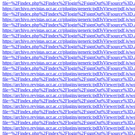
file=%2Findex.php%2Findex%2Flogin%2FsignOut%3Fsource%3D.ame
https://archivo.revistas.ucr.ac.cr/plugins/generic/pdfJsViewer/pdf.js/
file=%2Findex.php%2Findex%2Flogin%2FsignOut%3Fsource%3D.ame
https://archivo.revistas.ucr.ac.cr/plugins/generic/pdfJsViewer/pdf.js/
file=%2Findex.php%2Findex%2Flogin%2FsignOut%3Fsource%3D.ame
https://archivo.revistas.ucr.ac.cr/plugins/generic/pdfJsViewer/pdf.js/
file=%2Findex.php%2Findex%2Flogin%2FsignOut%3Fsource%3D.ame
https://archivo.revistas.ucr.ac.cr/plugins/generic/pdfJsViewer/pdf.js/
file=%2Findex.php%2Findex%2Flogin%2FsignOut%3Fsource%3D.ame
https://archivo.revistas.ucr.ac.cr/plugins/generic/pdfJsViewer/pdf.js/
file=%2Findex.php%2Findex%2Flogin%2FsignOut%3Fsource%3D.ame
https://archivo.revistas.ucr.ac.cr/plugins/generic/pdfJsViewer/pdf.js/
file=%2Findex.php%2Findex%2Flogin%2FsignOut%3Fsource%3D.ame
https://archivo.revistas.ucr.ac.cr/plugins/generic/pdfJsViewer/pdf.js/
file=%2Findex.php%2Findex%2Flogin%2FsignOut%3Fsource%3D.ame
https://archivo.revistas.ucr.ac.cr/plugins/generic/pdfJsViewer/pdf.js/
file=%2Findex.php%2Findex%2Flogin%2FsignOut%3Fsource%3D.ame
https://archivo.revistas.ucr.ac.cr/plugins/generic/pdfJsViewer/pdf.js/
file=%2Findex.php%2Findex%2Flogin%2FsignOut%3Fsource%3D.ame
https://archivo.revistas.ucr.ac.cr/plugins/generic/pdfJsViewer/pdf.js/
file=%2Findex.php%2Findex%2Flogin%2FsignOut%3Fsource%3D.ame
https://archivo.revistas.ucr.ac.cr/plugins/generic/pdfJsViewer/pdf.js/
file=%2Findex.php%2Findex%2Flogin%2FsignOut%3Fsource%3D.ame
https://archivo.revistas.ucr.ac.cr/plugins/generic/pdfJsViewer/pdf.js/
file=%2Findex.php%2Findex%2Flogin%2FsignOut%3Fsource%3D.ame