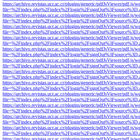
https://archivo.revistas.ucr.ac.cr/plugins/generic/pdfJsViewer/pdf.js/
file=%2Findex.php%2Findex%2Flogin%2FsignOut%3Fsource%3D.ame
https://archivo.revistas.ucr.ac.cr/plugins/generic/pdfJsViewer/pdf.js/
file=%2Findex.php%2Findex%2Flogin%2FsignOut%3Fsource%3D.ame
https://archivo.revistas.ucr.ac.cr/plugins/generic/pdfJsViewer/pdf.js/
file=%2Findex.php%2Findex%2Flogin%2FsignOut%3Fsource%3D.ame
https://archivo.revistas.ucr.ac.cr/plugins/generic/pdfJsViewer/pdf.js/
file=%2Findex.php%2Findex%2Flogin%2FsignOut%3Fsource%3D.ame
https://archivo.revistas.ucr.ac.cr/plugins/generic/pdfJsViewer/pdf.js/
file=%2Findex.php%2Findex%2Flogin%2FsignOut%3Fsource%3D.ame
https://archivo.revistas.ucr.ac.cr/plugins/generic/pdfJsViewer/pdf.js/
file=%2Findex.php%2Findex%2Flogin%2FsignOut%3Fsource%3D.ame
https://archivo.revistas.ucr.ac.cr/plugins/generic/pdfJsViewer/pdf.js/
file=%2Findex.php%2Findex%2Flogin%2FsignOut%3Fsource%3D.ame
https://archivo.revistas.ucr.ac.cr/plugins/generic/pdfJsViewer/pdf.js/
file=%2Findex.php%2Findex%2Flogin%2FsignOut%3Fsource%3D.ame
https://archivo.revistas.ucr.ac.cr/plugins/generic/pdfJsViewer/pdf.js/
file=%2Findex.php%2Findex%2Flogin%2FsignOut%3Fsource%3D.ame
https://archivo.revistas.ucr.ac.cr/plugins/generic/pdfJsViewer/pdf.js/
file=%2Findex.php%2Findex%2Flogin%2FsignOut%3Fsource%3D.ame
https://archivo.revistas.ucr.ac.cr/plugins/generic/pdfJsViewer/pdf.js/
file=%2Findex.php%2Findex%2Flogin%2FsignOut%3Fsource%3D.ame
https://archivo.revistas.ucr.ac.cr/plugins/generic/pdfJsViewer/pdf.js/
file=%2Findex.php%2Findex%2Flogin%2FsignOut%3Fsource%3D.ame
https://archivo.revistas.ucr.ac.cr/plugins/generic/pdfJsViewer/pdf.js/