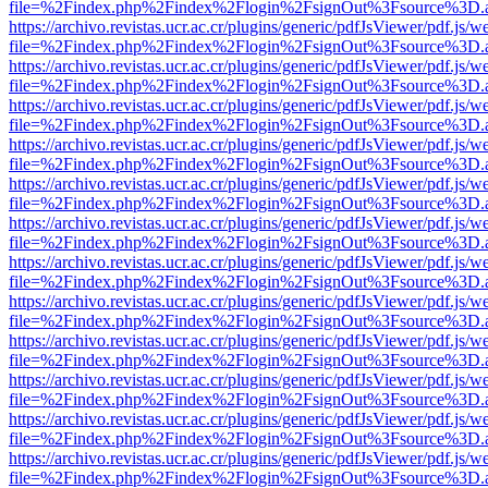
file=%2Findex.php%2Findex%2Flogin%2FsignOut%3Fsource%3D.ame
https://archivo.revistas.ucr.ac.cr/plugins/generic/pdfJsViewer/pdf.js/
file=%2Findex.php%2Findex%2Flogin%2FsignOut%3Fsource%3D.ame
https://archivo.revistas.ucr.ac.cr/plugins/generic/pdfJsViewer/pdf.js/
file=%2Findex.php%2Findex%2Flogin%2FsignOut%3Fsource%3D.ame
https://archivo.revistas.ucr.ac.cr/plugins/generic/pdfJsViewer/pdf.js/
file=%2Findex.php%2Findex%2Flogin%2FsignOut%3Fsource%3D.ame
https://archivo.revistas.ucr.ac.cr/plugins/generic/pdfJsViewer/pdf.js/
file=%2Findex.php%2Findex%2Flogin%2FsignOut%3Fsource%3D.ame
https://archivo.revistas.ucr.ac.cr/plugins/generic/pdfJsViewer/pdf.js/
file=%2Findex.php%2Findex%2Flogin%2FsignOut%3Fsource%3D.ame
https://archivo.revistas.ucr.ac.cr/plugins/generic/pdfJsViewer/pdf.js/
file=%2Findex.php%2Findex%2Flogin%2FsignOut%3Fsource%3D.ame
https://archivo.revistas.ucr.ac.cr/plugins/generic/pdfJsViewer/pdf.js/
file=%2Findex.php%2Findex%2Flogin%2FsignOut%3Fsource%3D.ame
https://archivo.revistas.ucr.ac.cr/plugins/generic/pdfJsViewer/pdf.js/
file=%2Findex.php%2Findex%2Flogin%2FsignOut%3Fsource%3D.ame
https://archivo.revistas.ucr.ac.cr/plugins/generic/pdfJsViewer/pdf.js/
file=%2Findex.php%2Findex%2Flogin%2FsignOut%3Fsource%3D.ame
https://archivo.revistas.ucr.ac.cr/plugins/generic/pdfJsViewer/pdf.js/
file=%2Findex.php%2Findex%2Flogin%2FsignOut%3Fsource%3D.ame
https://archivo.revistas.ucr.ac.cr/plugins/generic/pdfJsViewer/pdf.js/
file=%2Findex.php%2Findex%2Flogin%2FsignOut%3Fsource%3D.ame
https://archivo.revistas.ucr.ac.cr/plugins/generic/pdfJsViewer/pdf.js/
file=%2Findex.php%2Findex%2Flogin%2FsignOut%3Fsource%3D.ame