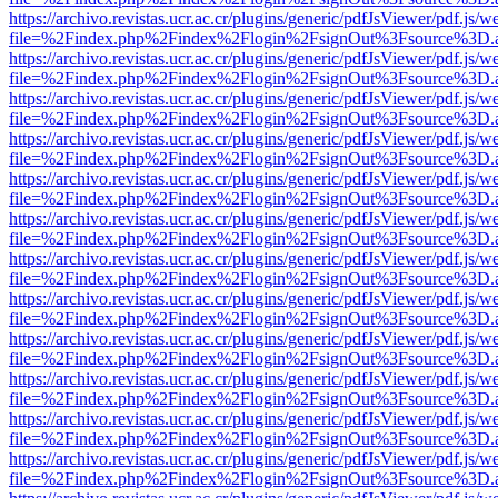
https://archivo.revistas.ucr.ac.cr/plugins/generic/pdfJsViewer/pdf.js/
file=%2Findex.php%2Findex%2Flogin%2FsignOut%3Fsource%3D.ame
https://archivo.revistas.ucr.ac.cr/plugins/generic/pdfJsViewer/pdf.js/
file=%2Findex.php%2Findex%2Flogin%2FsignOut%3Fsource%3D.ame
https://archivo.revistas.ucr.ac.cr/plugins/generic/pdfJsViewer/pdf.js/
file=%2Findex.php%2Findex%2Flogin%2FsignOut%3Fsource%3D.ame
https://archivo.revistas.ucr.ac.cr/plugins/generic/pdfJsViewer/pdf.js/
file=%2Findex.php%2Findex%2Flogin%2FsignOut%3Fsource%3D.ame
https://archivo.revistas.ucr.ac.cr/plugins/generic/pdfJsViewer/pdf.js/
file=%2Findex.php%2Findex%2Flogin%2FsignOut%3Fsource%3D.ame
https://archivo.revistas.ucr.ac.cr/plugins/generic/pdfJsViewer/pdf.js/
file=%2Findex.php%2Findex%2Flogin%2FsignOut%3Fsource%3D.ame
https://archivo.revistas.ucr.ac.cr/plugins/generic/pdfJsViewer/pdf.js/
file=%2Findex.php%2Findex%2Flogin%2FsignOut%3Fsource%3D.ame
https://archivo.revistas.ucr.ac.cr/plugins/generic/pdfJsViewer/pdf.js/
file=%2Findex.php%2Findex%2Flogin%2FsignOut%3Fsource%3D.ame
https://archivo.revistas.ucr.ac.cr/plugins/generic/pdfJsViewer/pdf.js/
file=%2Findex.php%2Findex%2Flogin%2FsignOut%3Fsource%3D.ame
https://archivo.revistas.ucr.ac.cr/plugins/generic/pdfJsViewer/pdf.js/
file=%2Findex.php%2Findex%2Flogin%2FsignOut%3Fsource%3D.ame
https://archivo.revistas.ucr.ac.cr/plugins/generic/pdfJsViewer/pdf.js/
file=%2Findex.php%2Findex%2Flogin%2FsignOut%3Fsource%3D.ame
https://archivo.revistas.ucr.ac.cr/plugins/generic/pdfJsViewer/pdf.js/
file=%2Findex.php%2Findex%2Flogin%2FsignOut%3Fsource%3D.ame