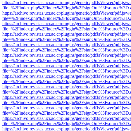
https://archivo.revistas.ucr.ac.cr/plugins/generic/pdfJsViewer/pdf.js/
file=%2Findex.php%2Findex%2Flogin%2FsignOut%3Fsource%3D.ame
https://archivo.revistas.ucr.ac.cr/plugins/generic/pdfJsViewer/pdf.js/
file=%2Findex.php%2Findex%2Flogin%2FsignOut%3Fsource%3D.ame
https://archivo.revistas.ucr.ac.cr/plugins/generic/pdfJsViewer/pdf.js/
file=%2Findex.php%2Findex%2Flogin%2FsignOut%3Fsource%3D.ame
https://archivo.revistas.ucr.ac.cr/plugins/generic/pdfJsViewer/pdf.js/
file=%2Findex.php%2Findex%2Flogin%2FsignOut%3Fsource%3D.ame
https://archivo.revistas.ucr.ac.cr/plugins/generic/pdfJsViewer/pdf.js/
file=%2Findex.php%2Findex%2Flogin%2FsignOut%3Fsource%3D.ame
https://archivo.revistas.ucr.ac.cr/plugins/generic/pdfJsViewer/pdf.js/
file=%2Findex.php%2Findex%2Flogin%2FsignOut%3Fsource%3D.ame
https://archivo.revistas.ucr.ac.cr/plugins/generic/pdfJsViewer/pdf.js/
file=%2Findex.php%2Findex%2Flogin%2FsignOut%3Fsource%3D.ame
https://archivo.revistas.ucr.ac.cr/plugins/generic/pdfJsViewer/pdf.js/
file=%2Findex.php%2Findex%2Flogin%2FsignOut%3Fsource%3D.ame
https://archivo.revistas.ucr.ac.cr/plugins/generic/pdfJsViewer/pdf.js/
file=%2Findex.php%2Findex%2Flogin%2FsignOut%3Fsource%3D.ame
https://archivo.revistas.ucr.ac.cr/plugins/generic/pdfJsViewer/pdf.js/
file=%2Findex.php%2Findex%2Flogin%2FsignOut%3Fsource%3D.ame
https://archivo.revistas.ucr.ac.cr/plugins/generic/pdfJsViewer/pdf.js/
file=%2Findex.php%2Findex%2Flogin%2FsignOut%3Fsource%3D.ame
https://archivo.revistas.ucr.ac.cr/plugins/generic/pdfJsViewer/pdf.js/
file=%2Findex.php%2Findex%2Flogin%2FsignOut%3Fsource%3D.ame
https://archivo.revistas.ucr.ac.cr/plugins/generic/pdfJsViewer/pdf.js/