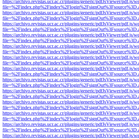
https://archivo.revistas.ucr.ac.cr/plugins/generic/pdfJsViewer/pdf.js/
file=%2Findex.php%2Findex%2Flogin%2FsignOut%3Fsource%3D.ame
https://archivo.revistas.ucr.ac.cr/plugins/generic/pdfJsViewer/pdf.js/
file=%2Findex.php%2Findex%2Flogin%2FsignOut%3Fsource%3D.ame
https://archivo.revistas.ucr.ac.cr/plugins/generic/pdfJsViewer/pdf.js/
file=%2Findex.php%2Findex%2Flogin%2FsignOut%3Fsource%3D.ame
https://archivo.revistas.ucr.ac.cr/plugins/generic/pdfJsViewer/pdf.js/
file=%2Findex.php%2Findex%2Flogin%2FsignOut%3Fsource%3D.ame
https://archivo.revistas.ucr.ac.cr/plugins/generic/pdfJsViewer/pdf.js/
file=%2Findex.php%2Findex%2Flogin%2FsignOut%3Fsource%3D.ame
https://archivo.revistas.ucr.ac.cr/plugins/generic/pdfJsViewer/pdf.js/
file=%2Findex.php%2Findex%2Flogin%2FsignOut%3Fsource%3D.ame
https://archivo.revistas.ucr.ac.cr/plugins/generic/pdfJsViewer/pdf.js/
file=%2Findex.php%2Findex%2Flogin%2FsignOut%3Fsource%3D.ame
https://archivo.revistas.ucr.ac.cr/plugins/generic/pdfJsViewer/pdf.js/
file=%2Findex.php%2Findex%2Flogin%2FsignOut%3Fsource%3D.ame
https://archivo.revistas.ucr.ac.cr/plugins/generic/pdfJsViewer/pdf.js/
file=%2Findex.php%2Findex%2Flogin%2FsignOut%3Fsource%3D.ame
https://archivo.revistas.ucr.ac.cr/plugins/generic/pdfJsViewer/pdf.js/
file=%2Findex.php%2Findex%2Flogin%2FsignOut%3Fsource%3D.ame
https://archivo.revistas.ucr.ac.cr/plugins/generic/pdfJsViewer/pdf.js/
file=%2Findex.php%2Findex%2Flogin%2FsignOut%3Fsource%3D.ame
https://archivo.revistas.ucr.ac.cr/plugins/generic/pdfJsViewer/pdf.js/
file=%2Findex.php%2Findex%2Flogin%2FsignOut%3Fsource%3D.ame
https://archivo.revistas.ucr.ac.cr/plugins/generic/pdfJsViewer/pdf.js/