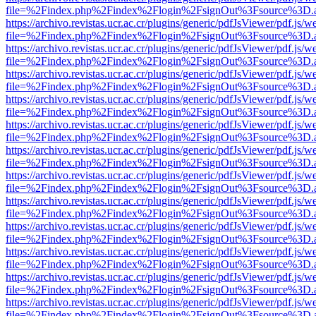
file=%2Findex.php%2Findex%2Flogin%2FsignOut%3Fsource%3D.ame
https://archivo.revistas.ucr.ac.cr/plugins/generic/pdfJsViewer/pdf.js/
file=%2Findex.php%2Findex%2Flogin%2FsignOut%3Fsource%3D.ame
https://archivo.revistas.ucr.ac.cr/plugins/generic/pdfJsViewer/pdf.js/
file=%2Findex.php%2Findex%2Flogin%2FsignOut%3Fsource%3D.ame
https://archivo.revistas.ucr.ac.cr/plugins/generic/pdfJsViewer/pdf.js/
file=%2Findex.php%2Findex%2Flogin%2FsignOut%3Fsource%3D.ame
https://archivo.revistas.ucr.ac.cr/plugins/generic/pdfJsViewer/pdf.js/
file=%2Findex.php%2Findex%2Flogin%2FsignOut%3Fsource%3D.ame
https://archivo.revistas.ucr.ac.cr/plugins/generic/pdfJsViewer/pdf.js/
file=%2Findex.php%2Findex%2Flogin%2FsignOut%3Fsource%3D.ame
https://archivo.revistas.ucr.ac.cr/plugins/generic/pdfJsViewer/pdf.js/
file=%2Findex.php%2Findex%2Flogin%2FsignOut%3Fsource%3D.ame
https://archivo.revistas.ucr.ac.cr/plugins/generic/pdfJsViewer/pdf.js/
file=%2Findex.php%2Findex%2Flogin%2FsignOut%3Fsource%3D.ame
https://archivo.revistas.ucr.ac.cr/plugins/generic/pdfJsViewer/pdf.js/
file=%2Findex.php%2Findex%2Flogin%2FsignOut%3Fsource%3D.ame
https://archivo.revistas.ucr.ac.cr/plugins/generic/pdfJsViewer/pdf.js/
file=%2Findex.php%2Findex%2Flogin%2FsignOut%3Fsource%3D.ame
https://archivo.revistas.ucr.ac.cr/plugins/generic/pdfJsViewer/pdf.js/
file=%2Findex.php%2Findex%2Flogin%2FsignOut%3Fsource%3D.ame
https://archivo.revistas.ucr.ac.cr/plugins/generic/pdfJsViewer/pdf.js/
file=%2Findex.php%2Findex%2Flogin%2FsignOut%3Fsource%3D.ame
https://archivo.revistas.ucr.ac.cr/plugins/generic/pdfJsViewer/pdf.js/
file=%2Findex.php%2Findex%2Flogin%2FsignOut%3Fsource%3D.ame