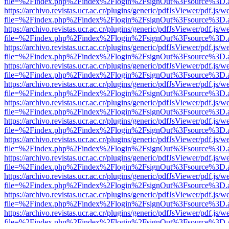
file=%2Findex.php%2Findex%2Flogin%2FsignOut%3Fsource%3D.ame
https://archivo.revistas.ucr.ac.cr/plugins/generic/pdfJsViewer/pdf.js/
file=%2Findex.php%2Findex%2Flogin%2FsignOut%3Fsource%3D.ame
https://archivo.revistas.ucr.ac.cr/plugins/generic/pdfJsViewer/pdf.js/
file=%2Findex.php%2Findex%2Flogin%2FsignOut%3Fsource%3D.ame
https://archivo.revistas.ucr.ac.cr/plugins/generic/pdfJsViewer/pdf.js/
file=%2Findex.php%2Findex%2Flogin%2FsignOut%3Fsource%3D.ame
https://archivo.revistas.ucr.ac.cr/plugins/generic/pdfJsViewer/pdf.js/
file=%2Findex.php%2Findex%2Flogin%2FsignOut%3Fsource%3D.ame
https://archivo.revistas.ucr.ac.cr/plugins/generic/pdfJsViewer/pdf.js/
file=%2Findex.php%2Findex%2Flogin%2FsignOut%3Fsource%3D.ame
https://archivo.revistas.ucr.ac.cr/plugins/generic/pdfJsViewer/pdf.js/
file=%2Findex.php%2Findex%2Flogin%2FsignOut%3Fsource%3D.ame
https://archivo.revistas.ucr.ac.cr/plugins/generic/pdfJsViewer/pdf.js/
file=%2Findex.php%2Findex%2Flogin%2FsignOut%3Fsource%3D.ame
https://archivo.revistas.ucr.ac.cr/plugins/generic/pdfJsViewer/pdf.js/
file=%2Findex.php%2Findex%2Flogin%2FsignOut%3Fsource%3D.ame
https://archivo.revistas.ucr.ac.cr/plugins/generic/pdfJsViewer/pdf.js/
file=%2Findex.php%2Findex%2Flogin%2FsignOut%3Fsource%3D.ame
https://archivo.revistas.ucr.ac.cr/plugins/generic/pdfJsViewer/pdf.js/
file=%2Findex.php%2Findex%2Flogin%2FsignOut%3Fsource%3D.ame
https://archivo.revistas.ucr.ac.cr/plugins/generic/pdfJsViewer/pdf.js/
file=%2Findex.php%2Findex%2Flogin%2FsignOut%3Fsource%3D.ame
https://archivo.revistas.ucr.ac.cr/plugins/generic/pdfJsViewer/pdf.js/
file=%2Findex.php%2Findex%2Flogin%2FsignOut%3Fsource%3D.ame