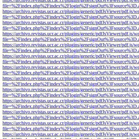
https://archivo.revistas.ucr.ac.cr/plugins/generic/pdfJsViewer/pdf.js/
file=%2Findex.php%2Findex%2Flogin%2FsignOut%3Fsource%3D.ame
https://archivo.revistas.ucr.ac.cr/plugins/generic/pdfJsViewer/pdf.js/
file=%2Findex.php%2Findex%2Flogin%2FsignOut%3Fsource%3D.ame
https://archivo.revistas.ucr.ac.cr/plugins/generic/pdfJsViewer/pdf.js/
file=%2Findex.php%2Findex%2Flogin%2FsignOut%3Fsource%3D.ame
https://archivo.revistas.ucr.ac.cr/plugins/generic/pdfJsViewer/pdf.js/
file=%2Findex.php%2Findex%2Flogin%2FsignOut%3Fsource%3D.ame
https://archivo.revistas.ucr.ac.cr/plugins/generic/pdfJsViewer/pdf.js/
file=%2Findex.php%2Findex%2Flogin%2FsignOut%3Fsource%3D.ame
https://archivo.revistas.ucr.ac.cr/plugins/generic/pdfJsViewer/pdf.js/
file=%2Findex.php%2Findex%2Flogin%2FsignOut%3Fsource%3D.ame
https://archivo.revistas.ucr.ac.cr/plugins/generic/pdfJsViewer/pdf.js/
file=%2Findex.php%2Findex%2Flogin%2FsignOut%3Fsource%3D.ame
https://archivo.revistas.ucr.ac.cr/plugins/generic/pdfJsViewer/pdf.js/
file=%2Findex.php%2Findex%2Flogin%2FsignOut%3Fsource%3D.ame
https://archivo.revistas.ucr.ac.cr/plugins/generic/pdfJsViewer/pdf.js/
file=%2Findex.php%2Findex%2Flogin%2FsignOut%3Fsource%3D.ame
https://archivo.revistas.ucr.ac.cr/plugins/generic/pdfJsViewer/pdf.js/
file=%2Findex.php%2Findex%2Flogin%2FsignOut%3Fsource%3D.ame
https://archivo.revistas.ucr.ac.cr/plugins/generic/pdfJsViewer/pdf.js/
file=%2Findex.php%2Findex%2Flogin%2FsignOut%3Fsource%3D.ame
https://archivo.revistas.ucr.ac.cr/plugins/generic/pdfJsViewer/pdf.js/
file=%2Findex.php%2Findex%2Flogin%2FsignOut%3Fsource%3D.ame
https://archivo.revistas.ucr.ac.cr/plugins/generic/pdfJsViewer/pdf.js/