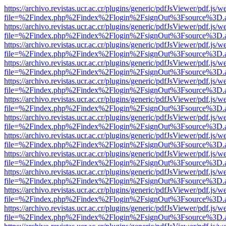
https://archivo.revistas.ucr.ac.cr/plugins/generic/pdfJsViewer/pdf.js/
file=%2Findex.php%2Findex%2Flogin%2FsignOut%3Fsource%3D.ame
https://archivo.revistas.ucr.ac.cr/plugins/generic/pdfJsViewer/pdf.js/
file=%2Findex.php%2Findex%2Flogin%2FsignOut%3Fsource%3D.ame
https://archivo.revistas.ucr.ac.cr/plugins/generic/pdfJsViewer/pdf.js/
file=%2Findex.php%2Findex%2Flogin%2FsignOut%3Fsource%3D.ame
https://archivo.revistas.ucr.ac.cr/plugins/generic/pdfJsViewer/pdf.js/
file=%2Findex.php%2Findex%2Flogin%2FsignOut%3Fsource%3D.ame
https://archivo.revistas.ucr.ac.cr/plugins/generic/pdfJsViewer/pdf.js/
file=%2Findex.php%2Findex%2Flogin%2FsignOut%3Fsource%3D.ame
https://archivo.revistas.ucr.ac.cr/plugins/generic/pdfJsViewer/pdf.js/
file=%2Findex.php%2Findex%2Flogin%2FsignOut%3Fsource%3D.ame
https://archivo.revistas.ucr.ac.cr/plugins/generic/pdfJsViewer/pdf.js/
file=%2Findex.php%2Findex%2Flogin%2FsignOut%3Fsource%3D.ame
https://archivo.revistas.ucr.ac.cr/plugins/generic/pdfJsViewer/pdf.js/
file=%2Findex.php%2Findex%2Flogin%2FsignOut%3Fsource%3D.ame
https://archivo.revistas.ucr.ac.cr/plugins/generic/pdfJsViewer/pdf.js/
file=%2Findex.php%2Findex%2Flogin%2FsignOut%3Fsource%3D.ame
https://archivo.revistas.ucr.ac.cr/plugins/generic/pdfJsViewer/pdf.js/
file=%2Findex.php%2Findex%2Flogin%2FsignOut%3Fsource%3D.ame
https://archivo.revistas.ucr.ac.cr/plugins/generic/pdfJsViewer/pdf.js/
file=%2Findex.php%2Findex%2Flogin%2FsignOut%3Fsource%3D.ame
https://archivo.revistas.ucr.ac.cr/plugins/generic/pdfJsViewer/pdf.js/
file=%2Findex.php%2Findex%2Flogin%2FsignOut%3Fsource%3D.ame