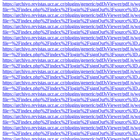
https://archivo.revistas.ucr.ac.cr/plugins/generic/pdfJsViewer/pdf.js/
file=%2Findex.php%2Findex%2Flogin%2FsignOut%3Fsource%3D.ame
https://archivo.revistas.ucr.ac.cr/plugins/generic/pdfJsViewer/pdf.js/
file=%2Findex.php%2Findex%2Flogin%2FsignOut%3Fsource%3D.ame
https://archivo.revistas.ucr.ac.cr/plugins/generic/pdfJsViewer/pdf.js/
file=%2Findex.php%2Findex%2Flogin%2FsignOut%3Fsource%3D.ame
https://archivo.revistas.ucr.ac.cr/plugins/generic/pdfJsViewer/pdf.js/
file=%2Findex.php%2Findex%2Flogin%2FsignOut%3Fsource%3D.ame
https://archivo.revistas.ucr.ac.cr/plugins/generic/pdfJsViewer/pdf.js/
file=%2Findex.php%2Findex%2Flogin%2FsignOut%3Fsource%3D.ame
https://archivo.revistas.ucr.ac.cr/plugins/generic/pdfJsViewer/pdf.js/
file=%2Findex.php%2Findex%2Flogin%2FsignOut%3Fsource%3D.ame
https://archivo.revistas.ucr.ac.cr/plugins/generic/pdfJsViewer/pdf.js/
file=%2Findex.php%2Findex%2Flogin%2FsignOut%3Fsource%3D.ame
https://archivo.revistas.ucr.ac.cr/plugins/generic/pdfJsViewer/pdf.js/
file=%2Findex.php%2Findex%2Flogin%2FsignOut%3Fsource%3D.ame
https://archivo.revistas.ucr.ac.cr/plugins/generic/pdfJsViewer/pdf.js/
file=%2Findex.php%2Findex%2Flogin%2FsignOut%3Fsource%3D.ame
https://archivo.revistas.ucr.ac.cr/plugins/generic/pdfJsViewer/pdf.js/
file=%2Findex.php%2Findex%2Flogin%2FsignOut%3Fsource%3D.ame
https://archivo.revistas.ucr.ac.cr/plugins/generic/pdfJsViewer/pdf.js/
file=%2Findex.php%2Findex%2Flogin%2FsignOut%3Fsource%3D.ame
https://archivo.revistas.ucr.ac.cr/plugins/generic/pdfJsViewer/pdf.js/
file=%2Findex.php%2Findex%2Flogin%2FsignOut%3Fsource%3D.ame
https://archivo.revistas.ucr.ac.cr/plugins/generic/pdfJsViewer/pdf.js/