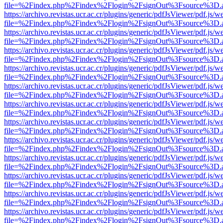
file=%2Findex.php%2Findex%2Flogin%2FsignOut%3Fsource%3D.ame
https://archivo.revistas.ucr.ac.cr/plugins/generic/pdfJsViewer/pdf.js/
file=%2Findex.php%2Findex%2Flogin%2FsignOut%3Fsource%3D.ame
https://archivo.revistas.ucr.ac.cr/plugins/generic/pdfJsViewer/pdf.js/
file=%2Findex.php%2Findex%2Flogin%2FsignOut%3Fsource%3D.ame
https://archivo.revistas.ucr.ac.cr/plugins/generic/pdfJsViewer/pdf.js/
file=%2Findex.php%2Findex%2Flogin%2FsignOut%3Fsource%3D.ame
https://archivo.revistas.ucr.ac.cr/plugins/generic/pdfJsViewer/pdf.js/
file=%2Findex.php%2Findex%2Flogin%2FsignOut%3Fsource%3D.ame
https://archivo.revistas.ucr.ac.cr/plugins/generic/pdfJsViewer/pdf.js/
file=%2Findex.php%2Findex%2Flogin%2FsignOut%3Fsource%3D.ame
https://archivo.revistas.ucr.ac.cr/plugins/generic/pdfJsViewer/pdf.js/
file=%2Findex.php%2Findex%2Flogin%2FsignOut%3Fsource%3D.ame
https://archivo.revistas.ucr.ac.cr/plugins/generic/pdfJsViewer/pdf.js/
file=%2Findex.php%2Findex%2Flogin%2FsignOut%3Fsource%3D.ame
https://archivo.revistas.ucr.ac.cr/plugins/generic/pdfJsViewer/pdf.js/
file=%2Findex.php%2Findex%2Flogin%2FsignOut%3Fsource%3D.ame
https://archivo.revistas.ucr.ac.cr/plugins/generic/pdfJsViewer/pdf.js/
file=%2Findex.php%2Findex%2Flogin%2FsignOut%3Fsource%3D.ame
https://archivo.revistas.ucr.ac.cr/plugins/generic/pdfJsViewer/pdf.js/
file=%2Findex.php%2Findex%2Flogin%2FsignOut%3Fsource%3D.ame
https://archivo.revistas.ucr.ac.cr/plugins/generic/pdfJsViewer/pdf.js/
file=%2Findex.php%2Findex%2Flogin%2FsignOut%3Fsource%3D.ame
https://archivo.revistas.ucr.ac.cr/plugins/generic/pdfJsViewer/pdf.js/
file=%2Findex.php%2Findex%2Flogin%2FsignOut%3Fsource%3D.ame