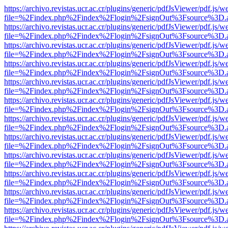
https://archivo.revistas.ucr.ac.cr/plugins/generic/pdfJsViewer/pdf.js/
file=%2Findex.php%2Findex%2Flogin%2FsignOut%3Fsource%3D.ame
https://archivo.revistas.ucr.ac.cr/plugins/generic/pdfJsViewer/pdf.js/
file=%2Findex.php%2Findex%2Flogin%2FsignOut%3Fsource%3D.ame
https://archivo.revistas.ucr.ac.cr/plugins/generic/pdfJsViewer/pdf.js/
file=%2Findex.php%2Findex%2Flogin%2FsignOut%3Fsource%3D.ame
https://archivo.revistas.ucr.ac.cr/plugins/generic/pdfJsViewer/pdf.js/
file=%2Findex.php%2Findex%2Flogin%2FsignOut%3Fsource%3D.ame
https://archivo.revistas.ucr.ac.cr/plugins/generic/pdfJsViewer/pdf.js/
file=%2Findex.php%2Findex%2Flogin%2FsignOut%3Fsource%3D.ame
https://archivo.revistas.ucr.ac.cr/plugins/generic/pdfJsViewer/pdf.js/
file=%2Findex.php%2Findex%2Flogin%2FsignOut%3Fsource%3D.ame
https://archivo.revistas.ucr.ac.cr/plugins/generic/pdfJsViewer/pdf.js/
file=%2Findex.php%2Findex%2Flogin%2FsignOut%3Fsource%3D.ame
https://archivo.revistas.ucr.ac.cr/plugins/generic/pdfJsViewer/pdf.js/
file=%2Findex.php%2Findex%2Flogin%2FsignOut%3Fsource%3D.ame
https://archivo.revistas.ucr.ac.cr/plugins/generic/pdfJsViewer/pdf.js/
file=%2Findex.php%2Findex%2Flogin%2FsignOut%3Fsource%3D.ame
https://archivo.revistas.ucr.ac.cr/plugins/generic/pdfJsViewer/pdf.js/
file=%2Findex.php%2Findex%2Flogin%2FsignOut%3Fsource%3D.ame
https://archivo.revistas.ucr.ac.cr/plugins/generic/pdfJsViewer/pdf.js/
file=%2Findex.php%2Findex%2Flogin%2FsignOut%3Fsource%3D.ame
https://archivo.revistas.ucr.ac.cr/plugins/generic/pdfJsViewer/pdf.js/
file=%2Findex.php%2Findex%2Flogin%2FsignOut%3Fsource%3D.ame