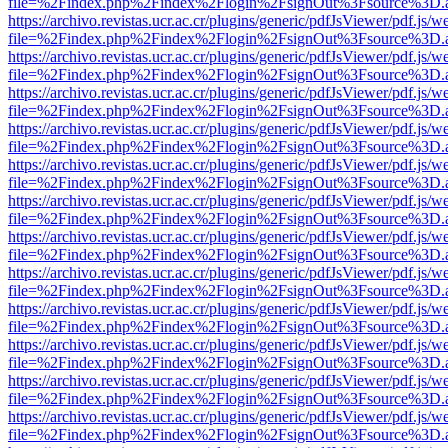
file=%2Findex.php%2Findex%2Flogin%2FsignOut%3Fsource%3D.ame
https://archivo.revistas.ucr.ac.cr/plugins/generic/pdfJsViewer/pdf.js/
file=%2Findex.php%2Findex%2Flogin%2FsignOut%3Fsource%3D.ame
https://archivo.revistas.ucr.ac.cr/plugins/generic/pdfJsViewer/pdf.js/
file=%2Findex.php%2Findex%2Flogin%2FsignOut%3Fsource%3D.ame
https://archivo.revistas.ucr.ac.cr/plugins/generic/pdfJsViewer/pdf.js/
file=%2Findex.php%2Findex%2Flogin%2FsignOut%3Fsource%3D.ame
https://archivo.revistas.ucr.ac.cr/plugins/generic/pdfJsViewer/pdf.js/
file=%2Findex.php%2Findex%2Flogin%2FsignOut%3Fsource%3D.ame
https://archivo.revistas.ucr.ac.cr/plugins/generic/pdfJsViewer/pdf.js/
file=%2Findex.php%2Findex%2Flogin%2FsignOut%3Fsource%3D.ame
https://archivo.revistas.ucr.ac.cr/plugins/generic/pdfJsViewer/pdf.js/
file=%2Findex.php%2Findex%2Flogin%2FsignOut%3Fsource%3D.ame
https://archivo.revistas.ucr.ac.cr/plugins/generic/pdfJsViewer/pdf.js/
file=%2Findex.php%2Findex%2Flogin%2FsignOut%3Fsource%3D.ame
https://archivo.revistas.ucr.ac.cr/plugins/generic/pdfJsViewer/pdf.js/
file=%2Findex.php%2Findex%2Flogin%2FsignOut%3Fsource%3D.ame
https://archivo.revistas.ucr.ac.cr/plugins/generic/pdfJsViewer/pdf.js/
file=%2Findex.php%2Findex%2Flogin%2FsignOut%3Fsource%3D.ame
https://archivo.revistas.ucr.ac.cr/plugins/generic/pdfJsViewer/pdf.js/
file=%2Findex.php%2Findex%2Flogin%2FsignOut%3Fsource%3D.ame
https://archivo.revistas.ucr.ac.cr/plugins/generic/pdfJsViewer/pdf.js/
file=%2Findex.php%2Findex%2Flogin%2FsignOut%3Fsource%3D.ame
https://archivo.revistas.ucr.ac.cr/plugins/generic/pdfJsViewer/pdf.js/
file=%2Findex.php%2Findex%2Flogin%2FsignOut%3Fsource%3D.ame