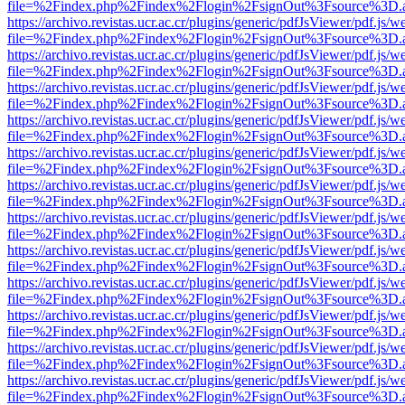
file=%2Findex.php%2Findex%2Flogin%2FsignOut%3Fsource%3D.ame
https://archivo.revistas.ucr.ac.cr/plugins/generic/pdfJsViewer/pdf.js/
file=%2Findex.php%2Findex%2Flogin%2FsignOut%3Fsource%3D.ame
https://archivo.revistas.ucr.ac.cr/plugins/generic/pdfJsViewer/pdf.js/
file=%2Findex.php%2Findex%2Flogin%2FsignOut%3Fsource%3D.ame
https://archivo.revistas.ucr.ac.cr/plugins/generic/pdfJsViewer/pdf.js/
file=%2Findex.php%2Findex%2Flogin%2FsignOut%3Fsource%3D.ame
https://archivo.revistas.ucr.ac.cr/plugins/generic/pdfJsViewer/pdf.js/
file=%2Findex.php%2Findex%2Flogin%2FsignOut%3Fsource%3D.ame
https://archivo.revistas.ucr.ac.cr/plugins/generic/pdfJsViewer/pdf.js/
file=%2Findex.php%2Findex%2Flogin%2FsignOut%3Fsource%3D.ame
https://archivo.revistas.ucr.ac.cr/plugins/generic/pdfJsViewer/pdf.js/
file=%2Findex.php%2Findex%2Flogin%2FsignOut%3Fsource%3D.ame
https://archivo.revistas.ucr.ac.cr/plugins/generic/pdfJsViewer/pdf.js/
file=%2Findex.php%2Findex%2Flogin%2FsignOut%3Fsource%3D.ame
https://archivo.revistas.ucr.ac.cr/plugins/generic/pdfJsViewer/pdf.js/
file=%2Findex.php%2Findex%2Flogin%2FsignOut%3Fsource%3D.ame
https://archivo.revistas.ucr.ac.cr/plugins/generic/pdfJsViewer/pdf.js/
file=%2Findex.php%2Findex%2Flogin%2FsignOut%3Fsource%3D.ame
https://archivo.revistas.ucr.ac.cr/plugins/generic/pdfJsViewer/pdf.js/
file=%2Findex.php%2Findex%2Flogin%2FsignOut%3Fsource%3D.ame
https://archivo.revistas.ucr.ac.cr/plugins/generic/pdfJsViewer/pdf.js/
file=%2Findex.php%2Findex%2Flogin%2FsignOut%3Fsource%3D.ame
https://archivo.revistas.ucr.ac.cr/plugins/generic/pdfJsViewer/pdf.js/
file=%2Findex.php%2Findex%2Flogin%2FsignOut%3Fsource%3D.ame