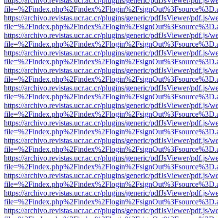
https://archivo.revistas.ucr.ac.cr/plugins/generic/pdfJsViewer/pdf.js/
file=%2Findex.php%2Findex%2Flogin%2FsignOut%3Fsource%3D.ame
https://archivo.revistas.ucr.ac.cr/plugins/generic/pdfJsViewer/pdf.js/
file=%2Findex.php%2Findex%2Flogin%2FsignOut%3Fsource%3D.ame
https://archivo.revistas.ucr.ac.cr/plugins/generic/pdfJsViewer/pdf.js/
file=%2Findex.php%2Findex%2Flogin%2FsignOut%3Fsource%3D.ame
https://archivo.revistas.ucr.ac.cr/plugins/generic/pdfJsViewer/pdf.js/
file=%2Findex.php%2Findex%2Flogin%2FsignOut%3Fsource%3D.ame
https://archivo.revistas.ucr.ac.cr/plugins/generic/pdfJsViewer/pdf.js/
file=%2Findex.php%2Findex%2Flogin%2FsignOut%3Fsource%3D.ame
https://archivo.revistas.ucr.ac.cr/plugins/generic/pdfJsViewer/pdf.js/
file=%2Findex.php%2Findex%2Flogin%2FsignOut%3Fsource%3D.ame
https://archivo.revistas.ucr.ac.cr/plugins/generic/pdfJsViewer/pdf.js/
file=%2Findex.php%2Findex%2Flogin%2FsignOut%3Fsource%3D.ame
https://archivo.revistas.ucr.ac.cr/plugins/generic/pdfJsViewer/pdf.js/
file=%2Findex.php%2Findex%2Flogin%2FsignOut%3Fsource%3D.ame
https://archivo.revistas.ucr.ac.cr/plugins/generic/pdfJsViewer/pdf.js/
file=%2Findex.php%2Findex%2Flogin%2FsignOut%3Fsource%3D.ame
https://archivo.revistas.ucr.ac.cr/plugins/generic/pdfJsViewer/pdf.js/
file=%2Findex.php%2Findex%2Flogin%2FsignOut%3Fsource%3D.ame
https://archivo.revistas.ucr.ac.cr/plugins/generic/pdfJsViewer/pdf.js/
file=%2Findex.php%2Findex%2Flogin%2FsignOut%3Fsource%3D.ame
https://archivo.revistas.ucr.ac.cr/plugins/generic/pdfJsViewer/pdf.js/
file=%2Findex.php%2Findex%2Flogin%2FsignOut%3Fsource%3D.ame
https://archivo.revistas.ucr.ac.cr/plugins/generic/pdfJsViewer/pdf.js/