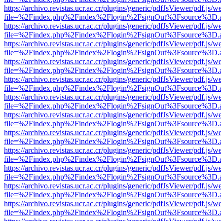
https://archivo.revistas.ucr.ac.cr/plugins/generic/pdfJsViewer/pdf.js/
file=%2Findex.php%2Findex%2Flogin%2FsignOut%3Fsource%3D.ame
https://archivo.revistas.ucr.ac.cr/plugins/generic/pdfJsViewer/pdf.js/
file=%2Findex.php%2Findex%2Flogin%2FsignOut%3Fsource%3D.ame
https://archivo.revistas.ucr.ac.cr/plugins/generic/pdfJsViewer/pdf.js/
file=%2Findex.php%2Findex%2Flogin%2FsignOut%3Fsource%3D.ame
https://archivo.revistas.ucr.ac.cr/plugins/generic/pdfJsViewer/pdf.js/
file=%2Findex.php%2Findex%2Flogin%2FsignOut%3Fsource%3D.ame
https://archivo.revistas.ucr.ac.cr/plugins/generic/pdfJsViewer/pdf.js/
file=%2Findex.php%2Findex%2Flogin%2FsignOut%3Fsource%3D.ame
https://archivo.revistas.ucr.ac.cr/plugins/generic/pdfJsViewer/pdf.js/
file=%2Findex.php%2Findex%2Flogin%2FsignOut%3Fsource%3D.ame
https://archivo.revistas.ucr.ac.cr/plugins/generic/pdfJsViewer/pdf.js/
file=%2Findex.php%2Findex%2Flogin%2FsignOut%3Fsource%3D.ame
https://archivo.revistas.ucr.ac.cr/plugins/generic/pdfJsViewer/pdf.js/
file=%2Findex.php%2Findex%2Flogin%2FsignOut%3Fsource%3D.ame
https://archivo.revistas.ucr.ac.cr/plugins/generic/pdfJsViewer/pdf.js/
file=%2Findex.php%2Findex%2Flogin%2FsignOut%3Fsource%3D.ame
https://archivo.revistas.ucr.ac.cr/plugins/generic/pdfJsViewer/pdf.js/
file=%2Findex.php%2Findex%2Flogin%2FsignOut%3Fsource%3D.ame
https://archivo.revistas.ucr.ac.cr/plugins/generic/pdfJsViewer/pdf.js/
file=%2Findex.php%2Findex%2Flogin%2FsignOut%3Fsource%3D.ame
https://archivo.revistas.ucr.ac.cr/plugins/generic/pdfJsViewer/pdf.js/
file=%2Findex.php%2Findex%2Flogin%2FsignOut%3Fsource%3D.ame