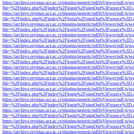
https://archivo.revistas.ucr.ac.cr/plugins/generic/pdfJsViewer/pdf.js/
file=%2Findex.php%2Findex%2Flogin%2FsignOut%3Fsource%3D.ame
https://archivo.revistas.ucr.ac.cr/plugins/generic/pdfJsViewer/pdf.js/
file=%2Findex.php%2Findex%2Flogin%2FsignOut%3Fsource%3D.ame
https://archivo.revistas.ucr.ac.cr/plugins/generic/pdfJsViewer/pdf.js/
file=%2Findex.php%2Findex%2Flogin%2FsignOut%3Fsource%3D.ame
https://archivo.revistas.ucr.ac.cr/plugins/generic/pdfJsViewer/pdf.js/
file=%2Findex.php%2Findex%2Flogin%2FsignOut%3Fsource%3D.ame
https://archivo.revistas.ucr.ac.cr/plugins/generic/pdfJsViewer/pdf.js/
file=%2Findex.php%2Findex%2Flogin%2FsignOut%3Fsource%3D.ame
https://archivo.revistas.ucr.ac.cr/plugins/generic/pdfJsViewer/pdf.js/
file=%2Findex.php%2Findex%2Flogin%2FsignOut%3Fsource%3D.ame
https://archivo.revistas.ucr.ac.cr/plugins/generic/pdfJsViewer/pdf.js/
file=%2Findex.php%2Findex%2Flogin%2FsignOut%3Fsource%3D.ame
https://archivo.revistas.ucr.ac.cr/plugins/generic/pdfJsViewer/pdf.js/
file=%2Findex.php%2Findex%2Flogin%2FsignOut%3Fsource%3D.ame
https://archivo.revistas.ucr.ac.cr/plugins/generic/pdfJsViewer/pdf.js/
file=%2Findex.php%2Findex%2Flogin%2FsignOut%3Fsource%3D.ame
https://archivo.revistas.ucr.ac.cr/plugins/generic/pdfJsViewer/pdf.js/
file=%2Findex.php%2Findex%2Flogin%2FsignOut%3Fsource%3D.ame
https://archivo.revistas.ucr.ac.cr/plugins/generic/pdfJsViewer/pdf.js/
file=%2Findex.php%2Findex%2Flogin%2FsignOut%3Fsource%3D.ame
https://archivo.revistas.ucr.ac.cr/plugins/generic/pdfJsViewer/pdf.js/
file=%2Findex.php%2Findex%2Flogin%2FsignOut%3Fsource%3D.ame
https://archivo.revistas.ucr.ac.cr/plugins/generic/pdfJsViewer/pdf.js/