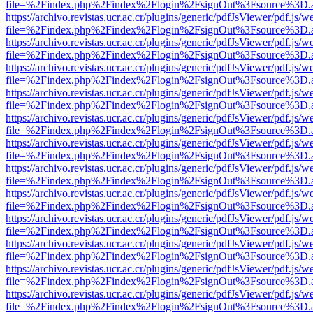
file=%2Findex.php%2Findex%2Flogin%2FsignOut%3Fsource%3D.ame
https://archivo.revistas.ucr.ac.cr/plugins/generic/pdfJsViewer/pdf.js/
file=%2Findex.php%2Findex%2Flogin%2FsignOut%3Fsource%3D.ame
https://archivo.revistas.ucr.ac.cr/plugins/generic/pdfJsViewer/pdf.js/
file=%2Findex.php%2Findex%2Flogin%2FsignOut%3Fsource%3D.ame
https://archivo.revistas.ucr.ac.cr/plugins/generic/pdfJsViewer/pdf.js/
file=%2Findex.php%2Findex%2Flogin%2FsignOut%3Fsource%3D.ame
https://archivo.revistas.ucr.ac.cr/plugins/generic/pdfJsViewer/pdf.js/
file=%2Findex.php%2Findex%2Flogin%2FsignOut%3Fsource%3D.ame
https://archivo.revistas.ucr.ac.cr/plugins/generic/pdfJsViewer/pdf.js/
file=%2Findex.php%2Findex%2Flogin%2FsignOut%3Fsource%3D.ame
https://archivo.revistas.ucr.ac.cr/plugins/generic/pdfJsViewer/pdf.js/
file=%2Findex.php%2Findex%2Flogin%2FsignOut%3Fsource%3D.ame
https://archivo.revistas.ucr.ac.cr/plugins/generic/pdfJsViewer/pdf.js/
file=%2Findex.php%2Findex%2Flogin%2FsignOut%3Fsource%3D.ame
https://archivo.revistas.ucr.ac.cr/plugins/generic/pdfJsViewer/pdf.js/
file=%2Findex.php%2Findex%2Flogin%2FsignOut%3Fsource%3D.ame
https://archivo.revistas.ucr.ac.cr/plugins/generic/pdfJsViewer/pdf.js/
file=%2Findex.php%2Findex%2Flogin%2FsignOut%3Fsource%3D.ame
https://archivo.revistas.ucr.ac.cr/plugins/generic/pdfJsViewer/pdf.js/
file=%2Findex.php%2Findex%2Flogin%2FsignOut%3Fsource%3D.ame
https://archivo.revistas.ucr.ac.cr/plugins/generic/pdfJsViewer/pdf.js/
file=%2Findex.php%2Findex%2Flogin%2FsignOut%3Fsource%3D.ame
https://archivo.revistas.ucr.ac.cr/plugins/generic/pdfJsViewer/pdf.js/
file=%2Findex.php%2Findex%2Flogin%2FsignOut%3Fsource%3D.ame