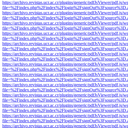
https://archivo.revistas.ucr.ac.cr/plugins/generic/pdfJsViewer/pdf.js/
file=%2Findex.php%2Findex%2Flogin%2FsignOut%3Fsource%3D.ame
https://archivo.revistas.ucr.ac.cr/plugins/generic/pdfJsViewer/pdf.js/
file=%2Findex.php%2Findex%2Flogin%2FsignOut%3Fsource%3D.ame
https://archivo.revistas.ucr.ac.cr/plugins/generic/pdfJsViewer/pdf.js/
file=%2Findex.php%2Findex%2Flogin%2FsignOut%3Fsource%3D.ame
https://archivo.revistas.ucr.ac.cr/plugins/generic/pdfJsViewer/pdf.js/
file=%2Findex.php%2Findex%2Flogin%2FsignOut%3Fsource%3D.ame
https://archivo.revistas.ucr.ac.cr/plugins/generic/pdfJsViewer/pdf.js/
file=%2Findex.php%2Findex%2Flogin%2FsignOut%3Fsource%3D.ame
https://archivo.revistas.ucr.ac.cr/plugins/generic/pdfJsViewer/pdf.js/
file=%2Findex.php%2Findex%2Flogin%2FsignOut%3Fsource%3D.ame
https://archivo.revistas.ucr.ac.cr/plugins/generic/pdfJsViewer/pdf.js/
file=%2Findex.php%2Findex%2Flogin%2FsignOut%3Fsource%3D.ame
https://archivo.revistas.ucr.ac.cr/plugins/generic/pdfJsViewer/pdf.js/
file=%2Findex.php%2Findex%2Flogin%2FsignOut%3Fsource%3D.ame
https://archivo.revistas.ucr.ac.cr/plugins/generic/pdfJsViewer/pdf.js/
file=%2Findex.php%2Findex%2Flogin%2FsignOut%3Fsource%3D.ame
https://archivo.revistas.ucr.ac.cr/plugins/generic/pdfJsViewer/pdf.js/
file=%2Findex.php%2Findex%2Flogin%2FsignOut%3Fsource%3D.ame
https://archivo.revistas.ucr.ac.cr/plugins/generic/pdfJsViewer/pdf.js/
file=%2Findex.php%2Findex%2Flogin%2FsignOut%3Fsource%3D.ame
https://archivo.revistas.ucr.ac.cr/plugins/generic/pdfJsViewer/pdf.js/
file=%2Findex.php%2Findex%2Flogin%2FsignOut%3Fsource%3D.ame
https://archivo.revistas.ucr.ac.cr/plugins/generic/pdfJsViewer/pdf.js/