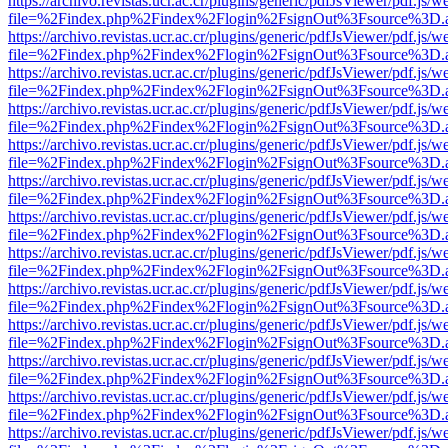
https://archivo.revistas.ucr.ac.cr/plugins/generic/pdfJsViewer/pdf.js/
file=%2Findex.php%2Findex%2Flogin%2FsignOut%3Fsource%3D.ame
https://archivo.revistas.ucr.ac.cr/plugins/generic/pdfJsViewer/pdf.js/
file=%2Findex.php%2Findex%2Flogin%2FsignOut%3Fsource%3D.ame
https://archivo.revistas.ucr.ac.cr/plugins/generic/pdfJsViewer/pdf.js/
file=%2Findex.php%2Findex%2Flogin%2FsignOut%3Fsource%3D.ame
https://archivo.revistas.ucr.ac.cr/plugins/generic/pdfJsViewer/pdf.js/
file=%2Findex.php%2Findex%2Flogin%2FsignOut%3Fsource%3D.ame
https://archivo.revistas.ucr.ac.cr/plugins/generic/pdfJsViewer/pdf.js/
file=%2Findex.php%2Findex%2Flogin%2FsignOut%3Fsource%3D.ame
https://archivo.revistas.ucr.ac.cr/plugins/generic/pdfJsViewer/pdf.js/
file=%2Findex.php%2Findex%2Flogin%2FsignOut%3Fsource%3D.ame
https://archivo.revistas.ucr.ac.cr/plugins/generic/pdfJsViewer/pdf.js/
file=%2Findex.php%2Findex%2Flogin%2FsignOut%3Fsource%3D.ame
https://archivo.revistas.ucr.ac.cr/plugins/generic/pdfJsViewer/pdf.js/
file=%2Findex.php%2Findex%2Flogin%2FsignOut%3Fsource%3D.ame
https://archivo.revistas.ucr.ac.cr/plugins/generic/pdfJsViewer/pdf.js/
file=%2Findex.php%2Findex%2Flogin%2FsignOut%3Fsource%3D.ame
https://archivo.revistas.ucr.ac.cr/plugins/generic/pdfJsViewer/pdf.js/
file=%2Findex.php%2Findex%2Flogin%2FsignOut%3Fsource%3D.ame
https://archivo.revistas.ucr.ac.cr/plugins/generic/pdfJsViewer/pdf.js/
file=%2Findex.php%2Findex%2Flogin%2FsignOut%3Fsource%3D.ame
https://archivo.revistas.ucr.ac.cr/plugins/generic/pdfJsViewer/pdf.js/
file=%2Findex.php%2Findex%2Flogin%2FsignOut%3Fsource%3D.ame
https://archivo.revistas.ucr.ac.cr/plugins/generic/pdfJsViewer/pdf.js/