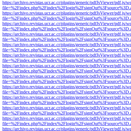
https://archivo.revistas.ucr.ac.cr/plugins/generic/pdfJsViewer/pdf.js/
file=%2Findex.php%2Findex%2Flogin%2FsignOut%3Fsource%3D.ame
https://archivo.revistas.ucr.ac.cr/plugins/generic/pdfJsViewer/pdf.js/
file=%2Findex.php%2Findex%2Flogin%2FsignOut%3Fsource%3D.ame
https://archivo.revistas.ucr.ac.cr/plugins/generic/pdfJsViewer/pdf.js/
file=%2Findex.php%2Findex%2Flogin%2FsignOut%3Fsource%3D.ame
https://archivo.revistas.ucr.ac.cr/plugins/generic/pdfJsViewer/pdf.js/
file=%2Findex.php%2Findex%2Flogin%2FsignOut%3Fsource%3D.ame
https://archivo.revistas.ucr.ac.cr/plugins/generic/pdfJsViewer/pdf.js/
file=%2Findex.php%2Findex%2Flogin%2FsignOut%3Fsource%3D.ame
https://archivo.revistas.ucr.ac.cr/plugins/generic/pdfJsViewer/pdf.js/
file=%2Findex.php%2Findex%2Flogin%2FsignOut%3Fsource%3D.ame
https://archivo.revistas.ucr.ac.cr/plugins/generic/pdfJsViewer/pdf.js/
file=%2Findex.php%2Findex%2Flogin%2FsignOut%3Fsource%3D.ame
https://archivo.revistas.ucr.ac.cr/plugins/generic/pdfJsViewer/pdf.js/
file=%2Findex.php%2Findex%2Flogin%2FsignOut%3Fsource%3D.ame
https://archivo.revistas.ucr.ac.cr/plugins/generic/pdfJsViewer/pdf.js/
file=%2Findex.php%2Findex%2Flogin%2FsignOut%3Fsource%3D.ame
https://archivo.revistas.ucr.ac.cr/plugins/generic/pdfJsViewer/pdf.js/
file=%2Findex.php%2Findex%2Flogin%2FsignOut%3Fsource%3D.ame
https://archivo.revistas.ucr.ac.cr/plugins/generic/pdfJsViewer/pdf.js/
file=%2Findex.php%2Findex%2Flogin%2FsignOut%3Fsource%3D.ame
https://archivo.revistas.ucr.ac.cr/plugins/generic/pdfJsViewer/pdf.js/
file=%2Findex.php%2Findex%2Flogin%2FsignOut%3Fsource%3D.ame
https://archivo.revistas.ucr.ac.cr/plugins/generic/pdfJsViewer/pdf.js/