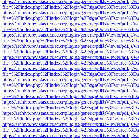
https://archivo.revistas.ucr.ac.cr/plugins/generic/pdfJsViewer/pdf.js/
file=%2Findex.php%2Findex%2Flogin%2FsignOut%3Fsource%3D.ame
https://archivo.revistas.ucr.ac.cr/plugins/generic/pdfJsViewer/pdf.js/
file=%2Findex.php%2Findex%2Flogin%2FsignOut%3Fsource%3D.ame
https://archivo.revistas.ucr.ac.cr/plugins/generic/pdfJsViewer/pdf.js/
file=%2Findex.php%2Findex%2Flogin%2FsignOut%3Fsource%3D.ame
https://archivo.revistas.ucr.ac.cr/plugins/generic/pdfJsViewer/pdf.js/
file=%2Findex.php%2Findex%2Flogin%2FsignOut%3Fsource%3D.ame
https://archivo.revistas.ucr.ac.cr/plugins/generic/pdfJsViewer/pdf.js/
file=%2Findex.php%2Findex%2Flogin%2FsignOut%3Fsource%3D.ame
https://archivo.revistas.ucr.ac.cr/plugins/generic/pdfJsViewer/pdf.js/
file=%2Findex.php%2Findex%2Flogin%2FsignOut%3Fsource%3D.ame
https://archivo.revistas.ucr.ac.cr/plugins/generic/pdfJsViewer/pdf.js/
file=%2Findex.php%2Findex%2Flogin%2FsignOut%3Fsource%3D.ame
https://archivo.revistas.ucr.ac.cr/plugins/generic/pdfJsViewer/pdf.js/
file=%2Findex.php%2Findex%2Flogin%2FsignOut%3Fsource%3D.ame
https://archivo.revistas.ucr.ac.cr/plugins/generic/pdfJsViewer/pdf.js/
file=%2Findex.php%2Findex%2Flogin%2FsignOut%3Fsource%3D.ame
https://archivo.revistas.ucr.ac.cr/plugins/generic/pdfJsViewer/pdf.js/
file=%2Findex.php%2Findex%2Flogin%2FsignOut%3Fsource%3D.ame
https://archivo.revistas.ucr.ac.cr/plugins/generic/pdfJsViewer/pdf.js/
file=%2Findex.php%2Findex%2Flogin%2FsignOut%3Fsource%3D.ame
https://archivo.revistas.ucr.ac.cr/plugins/generic/pdfJsViewer/pdf.js/
file=%2Findex.php%2Findex%2Flogin%2FsignOut%3Fsource%3D.ame
https://archivo.revistas.ucr.ac.cr/plugins/generic/pdfJsViewer/pdf.js/