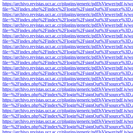
https://archivo.revistas.ucr.ac.cr/plugins/generic/pdfJsViewer/pdf.js/
file=%2Findex.php%2Findex%2Flogin%2FsignOut%3Fsource%3D.ame
https://archivo.revistas.ucr.ac.cr/plugins/generic/pdfJsViewer/pdf.js/
file=%2Findex.php%2Findex%2Flogin%2FsignOut%3Fsource%3D.ame
https://archivo.revistas.ucr.ac.cr/plugins/generic/pdfJsViewer/pdf.js/
file=%2Findex.php%2Findex%2Flogin%2FsignOut%3Fsource%3D.ame
https://archivo.revistas.ucr.ac.cr/plugins/generic/pdfJsViewer/pdf.js/
file=%2Findex.php%2Findex%2Flogin%2FsignOut%3Fsource%3D.ame
https://archivo.revistas.ucr.ac.cr/plugins/generic/pdfJsViewer/pdf.js/
file=%2Findex.php%2Findex%2Flogin%2FsignOut%3Fsource%3D.ame
https://archivo.revistas.ucr.ac.cr/plugins/generic/pdfJsViewer/pdf.js/
file=%2Findex.php%2Findex%2Flogin%2FsignOut%3Fsource%3D.ame
https://archivo.revistas.ucr.ac.cr/plugins/generic/pdfJsViewer/pdf.js/
file=%2Findex.php%2Findex%2Flogin%2FsignOut%3Fsource%3D.ame
https://archivo.revistas.ucr.ac.cr/plugins/generic/pdfJsViewer/pdf.js/
file=%2Findex.php%2Findex%2Flogin%2FsignOut%3Fsource%3D.ame
https://archivo.revistas.ucr.ac.cr/plugins/generic/pdfJsViewer/pdf.js/
file=%2Findex.php%2Findex%2Flogin%2FsignOut%3Fsource%3D.ame
https://archivo.revistas.ucr.ac.cr/plugins/generic/pdfJsViewer/pdf.js/
file=%2Findex.php%2Findex%2Flogin%2FsignOut%3Fsource%3D.ame
https://archivo.revistas.ucr.ac.cr/plugins/generic/pdfJsViewer/pdf.js/
file=%2Findex.php%2Findex%2Flogin%2FsignOut%3Fsource%3D.ame
https://archivo.revistas.ucr.ac.cr/plugins/generic/pdfJsViewer/pdf.js/
file=%2Findex.php%2Findex%2Flogin%2FsignOut%3Fsource%3D.ame
https://archivo.revistas.ucr.ac.cr/plugins/generic/pdfJsViewer/pdf.js/