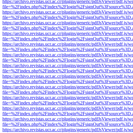
https://archivo.revistas.ucr.ac.cr/plugins/generic/pdfJsViewer/pdf.js/
file=%2Findex.php%2Findex%2Flogin%2FsignOut%3Fsource%3D.ame
https://archivo.revistas.ucr.ac.cr/plugins/generic/pdfJsViewer/pdf.js/
file=%2Findex.php%2Findex%2Flogin%2FsignOut%3Fsource%3D.ame
https://archivo.revistas.ucr.ac.cr/plugins/generic/pdfJsViewer/pdf.js/
file=%2Findex.php%2Findex%2Flogin%2FsignOut%3Fsource%3D.ame
https://archivo.revistas.ucr.ac.cr/plugins/generic/pdfJsViewer/pdf.js/
file=%2Findex.php%2Findex%2Flogin%2FsignOut%3Fsource%3D.ame
https://archivo.revistas.ucr.ac.cr/plugins/generic/pdfJsViewer/pdf.js/
file=%2Findex.php%2Findex%2Flogin%2FsignOut%3Fsource%3D.ame
https://archivo.revistas.ucr.ac.cr/plugins/generic/pdfJsViewer/pdf.js/
file=%2Findex.php%2Findex%2Flogin%2FsignOut%3Fsource%3D.ame
https://archivo.revistas.ucr.ac.cr/plugins/generic/pdfJsViewer/pdf.js/
file=%2Findex.php%2Findex%2Flogin%2FsignOut%3Fsource%3D.ame
https://archivo.revistas.ucr.ac.cr/plugins/generic/pdfJsViewer/pdf.js/
file=%2Findex.php%2Findex%2Flogin%2FsignOut%3Fsource%3D.ame
https://archivo.revistas.ucr.ac.cr/plugins/generic/pdfJsViewer/pdf.js/
file=%2Findex.php%2Findex%2Flogin%2FsignOut%3Fsource%3D.ame
https://archivo.revistas.ucr.ac.cr/plugins/generic/pdfJsViewer/pdf.js/
file=%2Findex.php%2Findex%2Flogin%2FsignOut%3Fsource%3D.ame
https://archivo.revistas.ucr.ac.cr/plugins/generic/pdfJsViewer/pdf.js/
file=%2Findex.php%2Findex%2Flogin%2FsignOut%3Fsource%3D.ame
https://archivo.revistas.ucr.ac.cr/plugins/generic/pdfJsViewer/pdf.js/
file=%2Findex.php%2Findex%2Flogin%2FsignOut%3Fsource%3D.ame
https://archivo.revistas.ucr.ac.cr/plugins/generic/pdfJsViewer/pdf.js/