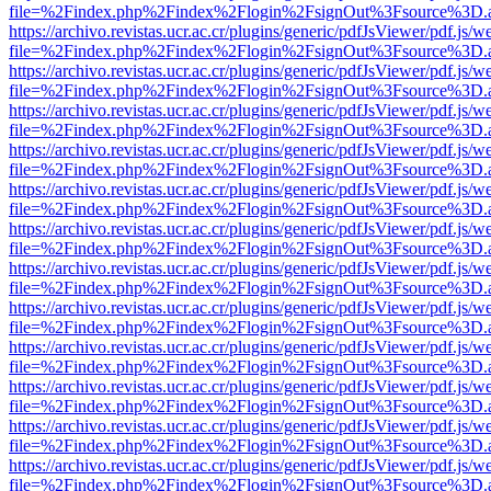
file=%2Findex.php%2Findex%2Flogin%2FsignOut%3Fsource%3D.ame
https://archivo.revistas.ucr.ac.cr/plugins/generic/pdfJsViewer/pdf.js/
file=%2Findex.php%2Findex%2Flogin%2FsignOut%3Fsource%3D.ame
https://archivo.revistas.ucr.ac.cr/plugins/generic/pdfJsViewer/pdf.js/
file=%2Findex.php%2Findex%2Flogin%2FsignOut%3Fsource%3D.ame
https://archivo.revistas.ucr.ac.cr/plugins/generic/pdfJsViewer/pdf.js/
file=%2Findex.php%2Findex%2Flogin%2FsignOut%3Fsource%3D.ame
https://archivo.revistas.ucr.ac.cr/plugins/generic/pdfJsViewer/pdf.js/
file=%2Findex.php%2Findex%2Flogin%2FsignOut%3Fsource%3D.ame
https://archivo.revistas.ucr.ac.cr/plugins/generic/pdfJsViewer/pdf.js/
file=%2Findex.php%2Findex%2Flogin%2FsignOut%3Fsource%3D.ame
https://archivo.revistas.ucr.ac.cr/plugins/generic/pdfJsViewer/pdf.js/
file=%2Findex.php%2Findex%2Flogin%2FsignOut%3Fsource%3D.ame
https://archivo.revistas.ucr.ac.cr/plugins/generic/pdfJsViewer/pdf.js/
file=%2Findex.php%2Findex%2Flogin%2FsignOut%3Fsource%3D.ame
https://archivo.revistas.ucr.ac.cr/plugins/generic/pdfJsViewer/pdf.js/
file=%2Findex.php%2Findex%2Flogin%2FsignOut%3Fsource%3D.ame
https://archivo.revistas.ucr.ac.cr/plugins/generic/pdfJsViewer/pdf.js/
file=%2Findex.php%2Findex%2Flogin%2FsignOut%3Fsource%3D.ame
https://archivo.revistas.ucr.ac.cr/plugins/generic/pdfJsViewer/pdf.js/
file=%2Findex.php%2Findex%2Flogin%2FsignOut%3Fsource%3D.ame
https://archivo.revistas.ucr.ac.cr/plugins/generic/pdfJsViewer/pdf.js/
file=%2Findex.php%2Findex%2Flogin%2FsignOut%3Fsource%3D.ame
https://archivo.revistas.ucr.ac.cr/plugins/generic/pdfJsViewer/pdf.js/
file=%2Findex.php%2Findex%2Flogin%2FsignOut%3Fsource%3D.ame