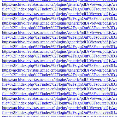
https://archivo.revistas.ucr.ac.cr/plugins/generic/pdfJsViewer/pdf.js/
file=%2Findex.php%2Findex%2Flogin%2FsignOut%3Fsource%3D.ame
https://archivo.revistas.ucr.ac.cr/plugins/generic/pdfJsViewer/pdf.js/
file=%2Findex.php%2Findex%2Flogin%2FsignOut%3Fsource%3D.ame
https://archivo.revistas.ucr.ac.cr/plugins/generic/pdfJsViewer/pdf.js/
file=%2Findex.php%2Findex%2Flogin%2FsignOut%3Fsource%3D.ame
https://archivo.revistas.ucr.ac.cr/plugins/generic/pdfJsViewer/pdf.js/
file=%2Findex.php%2Findex%2Flogin%2FsignOut%3Fsource%3D.ame
https://archivo.revistas.ucr.ac.cr/plugins/generic/pdfJsViewer/pdf.js/
file=%2Findex.php%2Findex%2Flogin%2FsignOut%3Fsource%3D.ame
https://archivo.revistas.ucr.ac.cr/plugins/generic/pdfJsViewer/pdf.js/
file=%2Findex.php%2Findex%2Flogin%2FsignOut%3Fsource%3D.ame
https://archivo.revistas.ucr.ac.cr/plugins/generic/pdfJsViewer/pdf.js/
file=%2Findex.php%2Findex%2Flogin%2FsignOut%3Fsource%3D.ame
https://archivo.revistas.ucr.ac.cr/plugins/generic/pdfJsViewer/pdf.js/
file=%2Findex.php%2Findex%2Flogin%2FsignOut%3Fsource%3D.ame
https://archivo.revistas.ucr.ac.cr/plugins/generic/pdfJsViewer/pdf.js/
file=%2Findex.php%2Findex%2Flogin%2FsignOut%3Fsource%3D.ame
https://archivo.revistas.ucr.ac.cr/plugins/generic/pdfJsViewer/pdf.js/
file=%2Findex.php%2Findex%2Flogin%2FsignOut%3Fsource%3D.ame
https://archivo.revistas.ucr.ac.cr/plugins/generic/pdfJsViewer/pdf.js/
file=%2Findex.php%2Findex%2Flogin%2FsignOut%3Fsource%3D.ame
https://archivo.revistas.ucr.ac.cr/plugins/generic/pdfJsViewer/pdf.js/
file=%2Findex.php%2Findex%2Flogin%2FsignOut%3Fsource%3D.ame