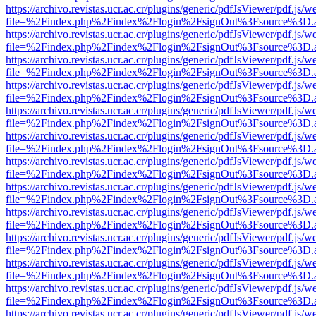
https://archivo.revistas.ucr.ac.cr/plugins/generic/pdfJsViewer/pdf.js/
file=%2Findex.php%2Findex%2Flogin%2FsignOut%3Fsource%3D.ame
https://archivo.revistas.ucr.ac.cr/plugins/generic/pdfJsViewer/pdf.js/
file=%2Findex.php%2Findex%2Flogin%2FsignOut%3Fsource%3D.ame
https://archivo.revistas.ucr.ac.cr/plugins/generic/pdfJsViewer/pdf.js/
file=%2Findex.php%2Findex%2Flogin%2FsignOut%3Fsource%3D.ame
https://archivo.revistas.ucr.ac.cr/plugins/generic/pdfJsViewer/pdf.js/
file=%2Findex.php%2Findex%2Flogin%2FsignOut%3Fsource%3D.ame
https://archivo.revistas.ucr.ac.cr/plugins/generic/pdfJsViewer/pdf.js/
file=%2Findex.php%2Findex%2Flogin%2FsignOut%3Fsource%3D.ame
https://archivo.revistas.ucr.ac.cr/plugins/generic/pdfJsViewer/pdf.js/
file=%2Findex.php%2Findex%2Flogin%2FsignOut%3Fsource%3D.ame
https://archivo.revistas.ucr.ac.cr/plugins/generic/pdfJsViewer/pdf.js/
file=%2Findex.php%2Findex%2Flogin%2FsignOut%3Fsource%3D.ame
https://archivo.revistas.ucr.ac.cr/plugins/generic/pdfJsViewer/pdf.js/
file=%2Findex.php%2Findex%2Flogin%2FsignOut%3Fsource%3D.ame
https://archivo.revistas.ucr.ac.cr/plugins/generic/pdfJsViewer/pdf.js/
file=%2Findex.php%2Findex%2Flogin%2FsignOut%3Fsource%3D.ame
https://archivo.revistas.ucr.ac.cr/plugins/generic/pdfJsViewer/pdf.js/
file=%2Findex.php%2Findex%2Flogin%2FsignOut%3Fsource%3D.ame
https://archivo.revistas.ucr.ac.cr/plugins/generic/pdfJsViewer/pdf.js/
file=%2Findex.php%2Findex%2Flogin%2FsignOut%3Fsource%3D.ame
https://archivo.revistas.ucr.ac.cr/plugins/generic/pdfJsViewer/pdf.js/
file=%2Findex.php%2Findex%2Flogin%2FsignOut%3Fsource%3D.ame
https://archivo.revistas.ucr.ac.cr/plugins/generic/pdfJsViewer/pdf.js/