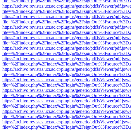
file=%2Findex.php%2Findex%2Flogin%2FsignOut%3Fsource%3D.ame
https://archivo.revistas.ucr.ac.cr/plugins/generic/pdfJsViewer/pdf.js/
file=%2Findex.php%2Findex%2Flogin%2FsignOut%3Fsource%3D.ame
https://archivo.revistas.ucr.ac.cr/plugins/generic/pdfJsViewer/pdf.js/
file=%2Findex.php%2Findex%2Flogin%2FsignOut%3Fsource%3D.ame
https://archivo.revistas.ucr.ac.cr/plugins/generic/pdfJsViewer/pdf.js/
file=%2Findex.php%2Findex%2Flogin%2FsignOut%3Fsource%3D.ame
https://archivo.revistas.ucr.ac.cr/plugins/generic/pdfJsViewer/pdf.js/
file=%2Findex.php%2Findex%2Flogin%2FsignOut%3Fsource%3D.ame
https://archivo.revistas.ucr.ac.cr/plugins/generic/pdfJsViewer/pdf.js/
file=%2Findex.php%2Findex%2Flogin%2FsignOut%3Fsource%3D.ame
https://archivo.revistas.ucr.ac.cr/plugins/generic/pdfJsViewer/pdf.js/
file=%2Findex.php%2Findex%2Flogin%2FsignOut%3Fsource%3D.ame
https://archivo.revistas.ucr.ac.cr/plugins/generic/pdfJsViewer/pdf.js/
file=%2Findex.php%2Findex%2Flogin%2FsignOut%3Fsource%3D.ame
https://archivo.revistas.ucr.ac.cr/plugins/generic/pdfJsViewer/pdf.js/
file=%2Findex.php%2Findex%2Flogin%2FsignOut%3Fsource%3D.ame
https://archivo.revistas.ucr.ac.cr/plugins/generic/pdfJsViewer/pdf.js/
file=%2Findex.php%2Findex%2Flogin%2FsignOut%3Fsource%3D.ame
https://archivo.revistas.ucr.ac.cr/plugins/generic/pdfJsViewer/pdf.js/
file=%2Findex.php%2Findex%2Flogin%2FsignOut%3Fsource%3D.ame
https://archivo.revistas.ucr.ac.cr/plugins/generic/pdfJsViewer/pdf.js/
file=%2Findex.php%2Findex%2Flogin%2FsignOut%3Fsource%3D.ame
https://archivo.revistas.ucr.ac.cr/plugins/generic/pdfJsViewer/pdf.js/
file=%2Findex.php%2Findex%2Flogin%2FsignOut%3Fsource%3D.ame