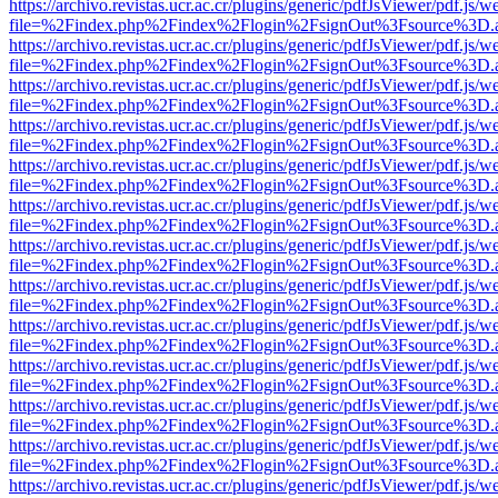
https://archivo.revistas.ucr.ac.cr/plugins/generic/pdfJsViewer/pdf.js/
file=%2Findex.php%2Findex%2Flogin%2FsignOut%3Fsource%3D.ame
https://archivo.revistas.ucr.ac.cr/plugins/generic/pdfJsViewer/pdf.js/
file=%2Findex.php%2Findex%2Flogin%2FsignOut%3Fsource%3D.ame
https://archivo.revistas.ucr.ac.cr/plugins/generic/pdfJsViewer/pdf.js/
file=%2Findex.php%2Findex%2Flogin%2FsignOut%3Fsource%3D.ame
https://archivo.revistas.ucr.ac.cr/plugins/generic/pdfJsViewer/pdf.js/
file=%2Findex.php%2Findex%2Flogin%2FsignOut%3Fsource%3D.ame
https://archivo.revistas.ucr.ac.cr/plugins/generic/pdfJsViewer/pdf.js/
file=%2Findex.php%2Findex%2Flogin%2FsignOut%3Fsource%3D.ame
https://archivo.revistas.ucr.ac.cr/plugins/generic/pdfJsViewer/pdf.js/
file=%2Findex.php%2Findex%2Flogin%2FsignOut%3Fsource%3D.ame
https://archivo.revistas.ucr.ac.cr/plugins/generic/pdfJsViewer/pdf.js/
file=%2Findex.php%2Findex%2Flogin%2FsignOut%3Fsource%3D.ame
https://archivo.revistas.ucr.ac.cr/plugins/generic/pdfJsViewer/pdf.js/
file=%2Findex.php%2Findex%2Flogin%2FsignOut%3Fsource%3D.ame
https://archivo.revistas.ucr.ac.cr/plugins/generic/pdfJsViewer/pdf.js/
file=%2Findex.php%2Findex%2Flogin%2FsignOut%3Fsource%3D.ame
https://archivo.revistas.ucr.ac.cr/plugins/generic/pdfJsViewer/pdf.js/
file=%2Findex.php%2Findex%2Flogin%2FsignOut%3Fsource%3D.ame
https://archivo.revistas.ucr.ac.cr/plugins/generic/pdfJsViewer/pdf.js/
file=%2Findex.php%2Findex%2Flogin%2FsignOut%3Fsource%3D.ame
https://archivo.revistas.ucr.ac.cr/plugins/generic/pdfJsViewer/pdf.js/
file=%2Findex.php%2Findex%2Flogin%2FsignOut%3Fsource%3D.ame
https://archivo.revistas.ucr.ac.cr/plugins/generic/pdfJsViewer/pdf.js/