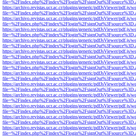
file=%2Findex.php%2Findex%2Flogin%2FsignOut%3Fsource%3D.ame
https://archivo.revistas.ucr.ac.cr/plugins/generic/pdfJsViewer/pdf.js/
file=%2Findex.php%2Findex%2Flogin%2FsignOut%3Fsource%3D.ame
https://archivo.revistas.ucr.ac.cr/plugins/generic/pdfJsViewer/pdf.js/
file=%2Findex.php%2Findex%2Flogin%2FsignOut%3Fsource%3D.ame
https://archivo.revistas.ucr.ac.cr/plugins/generic/pdfJsViewer/pdf.js/
file=%2Findex.php%2Findex%2Flogin%2FsignOut%3Fsource%3D.ame
https://archivo.revistas.ucr.ac.cr/plugins/generic/pdfJsViewer/pdf.js/
file=%2Findex.php%2Findex%2Flogin%2FsignOut%3Fsource%3D.ame
https://archivo.revistas.ucr.ac.cr/plugins/generic/pdfJsViewer/pdf.js/
file=%2Findex.php%2Findex%2Flogin%2FsignOut%3Fsource%3D.ame
https://archivo.revistas.ucr.ac.cr/plugins/generic/pdfJsViewer/pdf.js/
file=%2Findex.php%2Findex%2Flogin%2FsignOut%3Fsource%3D.ame
https://archivo.revistas.ucr.ac.cr/plugins/generic/pdfJsViewer/pdf.js/
file=%2Findex.php%2Findex%2Flogin%2FsignOut%3Fsource%3D.ame
https://archivo.revistas.ucr.ac.cr/plugins/generic/pdfJsViewer/pdf.js/
file=%2Findex.php%2Findex%2Flogin%2FsignOut%3Fsource%3D.ame
https://archivo.revistas.ucr.ac.cr/plugins/generic/pdfJsViewer/pdf.js/
file=%2Findex.php%2Findex%2Flogin%2FsignOut%3Fsource%3D.ame
https://archivo.revistas.ucr.ac.cr/plugins/generic/pdfJsViewer/pdf.js/
file=%2Findex.php%2Findex%2Flogin%2FsignOut%3Fsource%3D.ame
https://archivo.revistas.ucr.ac.cr/plugins/generic/pdfJsViewer/pdf.js/
file=%2Findex.php%2Findex%2Flogin%2FsignOut%3Fsource%3D.ame
https://archivo.revistas.ucr.ac.cr/plugins/generic/pdfJsViewer/pdf.js/
file=%2Findex.php%2Findex%2Flogin%2FsignOut%3Fsource%3D.ame