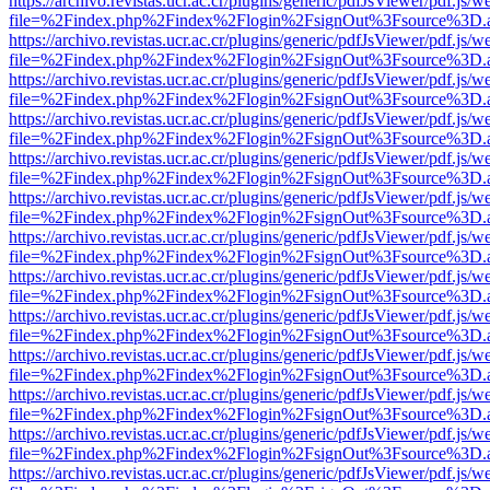
https://archivo.revistas.ucr.ac.cr/plugins/generic/pdfJsViewer/pdf.js/
file=%2Findex.php%2Findex%2Flogin%2FsignOut%3Fsource%3D.ame
https://archivo.revistas.ucr.ac.cr/plugins/generic/pdfJsViewer/pdf.js/
file=%2Findex.php%2Findex%2Flogin%2FsignOut%3Fsource%3D.ame
https://archivo.revistas.ucr.ac.cr/plugins/generic/pdfJsViewer/pdf.js/
file=%2Findex.php%2Findex%2Flogin%2FsignOut%3Fsource%3D.ame
https://archivo.revistas.ucr.ac.cr/plugins/generic/pdfJsViewer/pdf.js/
file=%2Findex.php%2Findex%2Flogin%2FsignOut%3Fsource%3D.ame
https://archivo.revistas.ucr.ac.cr/plugins/generic/pdfJsViewer/pdf.js/
file=%2Findex.php%2Findex%2Flogin%2FsignOut%3Fsource%3D.ame
https://archivo.revistas.ucr.ac.cr/plugins/generic/pdfJsViewer/pdf.js/
file=%2Findex.php%2Findex%2Flogin%2FsignOut%3Fsource%3D.ame
https://archivo.revistas.ucr.ac.cr/plugins/generic/pdfJsViewer/pdf.js/
file=%2Findex.php%2Findex%2Flogin%2FsignOut%3Fsource%3D.ame
https://archivo.revistas.ucr.ac.cr/plugins/generic/pdfJsViewer/pdf.js/
file=%2Findex.php%2Findex%2Flogin%2FsignOut%3Fsource%3D.ame
https://archivo.revistas.ucr.ac.cr/plugins/generic/pdfJsViewer/pdf.js/
file=%2Findex.php%2Findex%2Flogin%2FsignOut%3Fsource%3D.ame
https://archivo.revistas.ucr.ac.cr/plugins/generic/pdfJsViewer/pdf.js/
file=%2Findex.php%2Findex%2Flogin%2FsignOut%3Fsource%3D.ame
https://archivo.revistas.ucr.ac.cr/plugins/generic/pdfJsViewer/pdf.js/
file=%2Findex.php%2Findex%2Flogin%2FsignOut%3Fsource%3D.ame
https://archivo.revistas.ucr.ac.cr/plugins/generic/pdfJsViewer/pdf.js/
file=%2Findex.php%2Findex%2Flogin%2FsignOut%3Fsource%3D.ame
https://archivo.revistas.ucr.ac.cr/plugins/generic/pdfJsViewer/pdf.js/