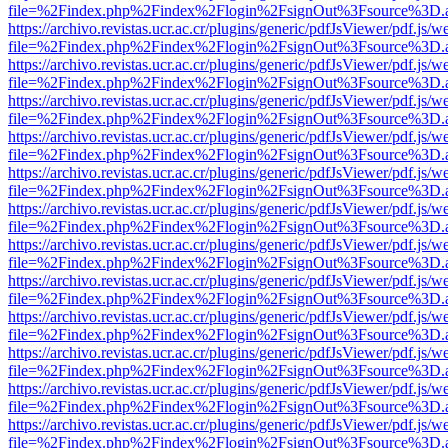
file=%2Findex.php%2Findex%2Flogin%2FsignOut%3Fsource%3D.ame
https://archivo.revistas.ucr.ac.cr/plugins/generic/pdfJsViewer/pdf.js/
file=%2Findex.php%2Findex%2Flogin%2FsignOut%3Fsource%3D.ame
https://archivo.revistas.ucr.ac.cr/plugins/generic/pdfJsViewer/pdf.js/
file=%2Findex.php%2Findex%2Flogin%2FsignOut%3Fsource%3D.ame
https://archivo.revistas.ucr.ac.cr/plugins/generic/pdfJsViewer/pdf.js/
file=%2Findex.php%2Findex%2Flogin%2FsignOut%3Fsource%3D.ame
https://archivo.revistas.ucr.ac.cr/plugins/generic/pdfJsViewer/pdf.js/
file=%2Findex.php%2Findex%2Flogin%2FsignOut%3Fsource%3D.ame
https://archivo.revistas.ucr.ac.cr/plugins/generic/pdfJsViewer/pdf.js/
file=%2Findex.php%2Findex%2Flogin%2FsignOut%3Fsource%3D.ame
https://archivo.revistas.ucr.ac.cr/plugins/generic/pdfJsViewer/pdf.js/
file=%2Findex.php%2Findex%2Flogin%2FsignOut%3Fsource%3D.ame
https://archivo.revistas.ucr.ac.cr/plugins/generic/pdfJsViewer/pdf.js/
file=%2Findex.php%2Findex%2Flogin%2FsignOut%3Fsource%3D.ame
https://archivo.revistas.ucr.ac.cr/plugins/generic/pdfJsViewer/pdf.js/
file=%2Findex.php%2Findex%2Flogin%2FsignOut%3Fsource%3D.ame
https://archivo.revistas.ucr.ac.cr/plugins/generic/pdfJsViewer/pdf.js/
file=%2Findex.php%2Findex%2Flogin%2FsignOut%3Fsource%3D.ame
https://archivo.revistas.ucr.ac.cr/plugins/generic/pdfJsViewer/pdf.js/
file=%2Findex.php%2Findex%2Flogin%2FsignOut%3Fsource%3D.ame
https://archivo.revistas.ucr.ac.cr/plugins/generic/pdfJsViewer/pdf.js/
file=%2Findex.php%2Findex%2Flogin%2FsignOut%3Fsource%3D.ame
https://archivo.revistas.ucr.ac.cr/plugins/generic/pdfJsViewer/pdf.js/
file=%2Findex.php%2Findex%2Flogin%2FsignOut%3Fsource%3D.ame