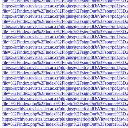
file=%2Findex.php%2Findex%2Flogin%2FsignOut%3Fsource%3D.ame
https://archivo.revistas.ucr.ac.cr/plugins/generic/pdfJsViewer/pdf.js/
file=%2Findex.php%2Findex%2Flogin%2FsignOut%3Fsource%3D.ame
https://archivo.revistas.ucr.ac.cr/plugins/generic/pdfJsViewer/pdf.js/
file=%2Findex.php%2Findex%2Flogin%2FsignOut%3Fsource%3D.ame
https://archivo.revistas.ucr.ac.cr/plugins/generic/pdfJsViewer/pdf.js/
file=%2Findex.php%2Findex%2Flogin%2FsignOut%3Fsource%3D.ame
https://archivo.revistas.ucr.ac.cr/plugins/generic/pdfJsViewer/pdf.js/
file=%2Findex.php%2Findex%2Flogin%2FsignOut%3Fsource%3D.ame
https://archivo.revistas.ucr.ac.cr/plugins/generic/pdfJsViewer/pdf.js/
file=%2Findex.php%2Findex%2Flogin%2FsignOut%3Fsource%3D.ame
https://archivo.revistas.ucr.ac.cr/plugins/generic/pdfJsViewer/pdf.js/
file=%2Findex.php%2Findex%2Flogin%2FsignOut%3Fsource%3D.ame
https://archivo.revistas.ucr.ac.cr/plugins/generic/pdfJsViewer/pdf.js/
file=%2Findex.php%2Findex%2Flogin%2FsignOut%3Fsource%3D.ame
https://archivo.revistas.ucr.ac.cr/plugins/generic/pdfJsViewer/pdf.js/
file=%2Findex.php%2Findex%2Flogin%2FsignOut%3Fsource%3D.ame
https://archivo.revistas.ucr.ac.cr/plugins/generic/pdfJsViewer/pdf.js/
file=%2Findex.php%2Findex%2Flogin%2FsignOut%3Fsource%3D.ame
https://archivo.revistas.ucr.ac.cr/plugins/generic/pdfJsViewer/pdf.js/
file=%2Findex.php%2Findex%2Flogin%2FsignOut%3Fsource%3D.ame
https://archivo.revistas.ucr.ac.cr/plugins/generic/pdfJsViewer/pdf.js/
file=%2Findex.php%2Findex%2Flogin%2FsignOut%3Fsource%3D.ame
https://archivo.revistas.ucr.ac.cr/plugins/generic/pdfJsViewer/pdf.js/
file=%2Findex.php%2Findex%2Flogin%2FsignOut%3Fsource%3D.ame