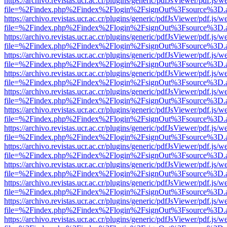
https://archivo.revistas.ucr.ac.cr/plugins/generic/pdfJsViewer/pdf.js/
file=%2Findex.php%2Findex%2Flogin%2FsignOut%3Fsource%3D.ame
https://archivo.revistas.ucr.ac.cr/plugins/generic/pdfJsViewer/pdf.js/
file=%2Findex.php%2Findex%2Flogin%2FsignOut%3Fsource%3D.ame
https://archivo.revistas.ucr.ac.cr/plugins/generic/pdfJsViewer/pdf.js/
file=%2Findex.php%2Findex%2Flogin%2FsignOut%3Fsource%3D.ame
https://archivo.revistas.ucr.ac.cr/plugins/generic/pdfJsViewer/pdf.js/
file=%2Findex.php%2Findex%2Flogin%2FsignOut%3Fsource%3D.ame
https://archivo.revistas.ucr.ac.cr/plugins/generic/pdfJsViewer/pdf.js/
file=%2Findex.php%2Findex%2Flogin%2FsignOut%3Fsource%3D.ame
https://archivo.revistas.ucr.ac.cr/plugins/generic/pdfJsViewer/pdf.js/
file=%2Findex.php%2Findex%2Flogin%2FsignOut%3Fsource%3D.ame
https://archivo.revistas.ucr.ac.cr/plugins/generic/pdfJsViewer/pdf.js/
file=%2Findex.php%2Findex%2Flogin%2FsignOut%3Fsource%3D.ame
https://archivo.revistas.ucr.ac.cr/plugins/generic/pdfJsViewer/pdf.js/
file=%2Findex.php%2Findex%2Flogin%2FsignOut%3Fsource%3D.ame
https://archivo.revistas.ucr.ac.cr/plugins/generic/pdfJsViewer/pdf.js/
file=%2Findex.php%2Findex%2Flogin%2FsignOut%3Fsource%3D.ame
https://archivo.revistas.ucr.ac.cr/plugins/generic/pdfJsViewer/pdf.js/
file=%2Findex.php%2Findex%2Flogin%2FsignOut%3Fsource%3D.ame
https://archivo.revistas.ucr.ac.cr/plugins/generic/pdfJsViewer/pdf.js/
file=%2Findex.php%2Findex%2Flogin%2FsignOut%3Fsource%3D.ame
https://archivo.revistas.ucr.ac.cr/plugins/generic/pdfJsViewer/pdf.js/
file=%2Findex.php%2Findex%2Flogin%2FsignOut%3Fsource%3D.ame
https://archivo.revistas.ucr.ac.cr/plugins/generic/pdfJsViewer/pdf.js/