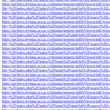
https://archivo.revistas.ucr.ac.cr/plugins/generic/pdfJsViewer/pdf.js/
file=%2Findex.php%2Findex%2Flogin%2FsignOut%3Fsource%3D.ame
https://archivo.revistas.ucr.ac.cr/plugins/generic/pdfJsViewer/pdf.js/
file=%2Findex.php%2Findex%2Flogin%2FsignOut%3Fsource%3D.ame
https://archivo.revistas.ucr.ac.cr/plugins/generic/pdfJsViewer/pdf.js/
file=%2Findex.php%2Findex%2Flogin%2FsignOut%3Fsource%3D.ame
https://archivo.revistas.ucr.ac.cr/plugins/generic/pdfJsViewer/pdf.js/
file=%2Findex.php%2Findex%2Flogin%2FsignOut%3Fsource%3D.ame
https://archivo.revistas.ucr.ac.cr/plugins/generic/pdfJsViewer/pdf.js/
file=%2Findex.php%2Findex%2Flogin%2FsignOut%3Fsource%3D.ame
https://archivo.revistas.ucr.ac.cr/plugins/generic/pdfJsViewer/pdf.js/
file=%2Findex.php%2Findex%2Flogin%2FsignOut%3Fsource%3D.ame
https://archivo.revistas.ucr.ac.cr/plugins/generic/pdfJsViewer/pdf.js/
file=%2Findex.php%2Findex%2Flogin%2FsignOut%3Fsource%3D.ame
https://archivo.revistas.ucr.ac.cr/plugins/generic/pdfJsViewer/pdf.js/
file=%2Findex.php%2Findex%2Flogin%2FsignOut%3Fsource%3D.ame
https://archivo.revistas.ucr.ac.cr/plugins/generic/pdfJsViewer/pdf.js/
file=%2Findex.php%2Findex%2Flogin%2FsignOut%3Fsource%3D.ame
https://archivo.revistas.ucr.ac.cr/plugins/generic/pdfJsViewer/pdf.js/
file=%2Findex.php%2Findex%2Flogin%2FsignOut%3Fsource%3D.ame
https://archivo.revistas.ucr.ac.cr/plugins/generic/pdfJsViewer/pdf.js/
file=%2Findex.php%2Findex%2Flogin%2FsignOut%3Fsource%3D.ame
https://archivo.revistas.ucr.ac.cr/plugins/generic/pdfJsViewer/pdf.js/
file=%2Findex.php%2Findex%2Flogin%2FsignOut%3Fsource%3D.ame