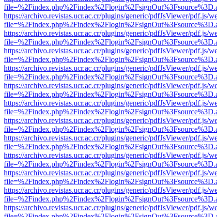
file=%2Findex.php%2Findex%2Flogin%2FsignOut%3Fsource%3D.ame
https://archivo.revistas.ucr.ac.cr/plugins/generic/pdfJsViewer/pdf.js/
file=%2Findex.php%2Findex%2Flogin%2FsignOut%3Fsource%3D.ame
https://archivo.revistas.ucr.ac.cr/plugins/generic/pdfJsViewer/pdf.js/
file=%2Findex.php%2Findex%2Flogin%2FsignOut%3Fsource%3D.ame
https://archivo.revistas.ucr.ac.cr/plugins/generic/pdfJsViewer/pdf.js/
file=%2Findex.php%2Findex%2Flogin%2FsignOut%3Fsource%3D.ame
https://archivo.revistas.ucr.ac.cr/plugins/generic/pdfJsViewer/pdf.js/
file=%2Findex.php%2Findex%2Flogin%2FsignOut%3Fsource%3D.ame
https://archivo.revistas.ucr.ac.cr/plugins/generic/pdfJsViewer/pdf.js/
file=%2Findex.php%2Findex%2Flogin%2FsignOut%3Fsource%3D.ame
https://archivo.revistas.ucr.ac.cr/plugins/generic/pdfJsViewer/pdf.js/
file=%2Findex.php%2Findex%2Flogin%2FsignOut%3Fsource%3D.ame
https://archivo.revistas.ucr.ac.cr/plugins/generic/pdfJsViewer/pdf.js/
file=%2Findex.php%2Findex%2Flogin%2FsignOut%3Fsource%3D.ame
https://archivo.revistas.ucr.ac.cr/plugins/generic/pdfJsViewer/pdf.js/
file=%2Findex.php%2Findex%2Flogin%2FsignOut%3Fsource%3D.ame
https://archivo.revistas.ucr.ac.cr/plugins/generic/pdfJsViewer/pdf.js/
file=%2Findex.php%2Findex%2Flogin%2FsignOut%3Fsource%3D.ame
https://archivo.revistas.ucr.ac.cr/plugins/generic/pdfJsViewer/pdf.js/
file=%2Findex.php%2Findex%2Flogin%2FsignOut%3Fsource%3D.ame
https://archivo.revistas.ucr.ac.cr/plugins/generic/pdfJsViewer/pdf.js/
file=%2Findex.php%2Findex%2Flogin%2FsignOut%3Fsource%3D.ame
https://archivo.revistas.ucr.ac.cr/plugins/generic/pdfJsViewer/pdf.js/
file=%2Findex.php%2Findex%2Flogin%2FsignOut%3Fsource%3D.ame