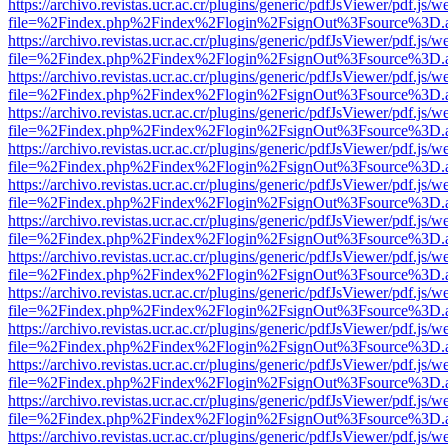
https://archivo.revistas.ucr.ac.cr/plugins/generic/pdfJsViewer/pdf.js/
file=%2Findex.php%2Findex%2Flogin%2FsignOut%3Fsource%3D.ame
https://archivo.revistas.ucr.ac.cr/plugins/generic/pdfJsViewer/pdf.js/
file=%2Findex.php%2Findex%2Flogin%2FsignOut%3Fsource%3D.ame
https://archivo.revistas.ucr.ac.cr/plugins/generic/pdfJsViewer/pdf.js/
file=%2Findex.php%2Findex%2Flogin%2FsignOut%3Fsource%3D.ame
https://archivo.revistas.ucr.ac.cr/plugins/generic/pdfJsViewer/pdf.js/
file=%2Findex.php%2Findex%2Flogin%2FsignOut%3Fsource%3D.ame
https://archivo.revistas.ucr.ac.cr/plugins/generic/pdfJsViewer/pdf.js/
file=%2Findex.php%2Findex%2Flogin%2FsignOut%3Fsource%3D.ame
https://archivo.revistas.ucr.ac.cr/plugins/generic/pdfJsViewer/pdf.js/
file=%2Findex.php%2Findex%2Flogin%2FsignOut%3Fsource%3D.ame
https://archivo.revistas.ucr.ac.cr/plugins/generic/pdfJsViewer/pdf.js/
file=%2Findex.php%2Findex%2Flogin%2FsignOut%3Fsource%3D.ame
https://archivo.revistas.ucr.ac.cr/plugins/generic/pdfJsViewer/pdf.js/
file=%2Findex.php%2Findex%2Flogin%2FsignOut%3Fsource%3D.ame
https://archivo.revistas.ucr.ac.cr/plugins/generic/pdfJsViewer/pdf.js/
file=%2Findex.php%2Findex%2Flogin%2FsignOut%3Fsource%3D.ame
https://archivo.revistas.ucr.ac.cr/plugins/generic/pdfJsViewer/pdf.js/
file=%2Findex.php%2Findex%2Flogin%2FsignOut%3Fsource%3D.ame
https://archivo.revistas.ucr.ac.cr/plugins/generic/pdfJsViewer/pdf.js/
file=%2Findex.php%2Findex%2Flogin%2FsignOut%3Fsource%3D.ame
https://archivo.revistas.ucr.ac.cr/plugins/generic/pdfJsViewer/pdf.js/
file=%2Findex.php%2Findex%2Flogin%2FsignOut%3Fsource%3D.ame
https://archivo.revistas.ucr.ac.cr/plugins/generic/pdfJsViewer/pdf.js/