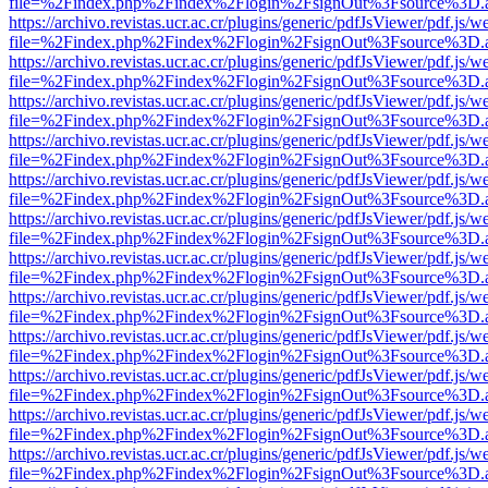
file=%2Findex.php%2Findex%2Flogin%2FsignOut%3Fsource%3D.ame
https://archivo.revistas.ucr.ac.cr/plugins/generic/pdfJsViewer/pdf.js/
file=%2Findex.php%2Findex%2Flogin%2FsignOut%3Fsource%3D.ame
https://archivo.revistas.ucr.ac.cr/plugins/generic/pdfJsViewer/pdf.js/
file=%2Findex.php%2Findex%2Flogin%2FsignOut%3Fsource%3D.ame
https://archivo.revistas.ucr.ac.cr/plugins/generic/pdfJsViewer/pdf.js/
file=%2Findex.php%2Findex%2Flogin%2FsignOut%3Fsource%3D.ame
https://archivo.revistas.ucr.ac.cr/plugins/generic/pdfJsViewer/pdf.js/
file=%2Findex.php%2Findex%2Flogin%2FsignOut%3Fsource%3D.ame
https://archivo.revistas.ucr.ac.cr/plugins/generic/pdfJsViewer/pdf.js/
file=%2Findex.php%2Findex%2Flogin%2FsignOut%3Fsource%3D.ame
https://archivo.revistas.ucr.ac.cr/plugins/generic/pdfJsViewer/pdf.js/
file=%2Findex.php%2Findex%2Flogin%2FsignOut%3Fsource%3D.ame
https://archivo.revistas.ucr.ac.cr/plugins/generic/pdfJsViewer/pdf.js/
file=%2Findex.php%2Findex%2Flogin%2FsignOut%3Fsource%3D.ame
https://archivo.revistas.ucr.ac.cr/plugins/generic/pdfJsViewer/pdf.js/
file=%2Findex.php%2Findex%2Flogin%2FsignOut%3Fsource%3D.ame
https://archivo.revistas.ucr.ac.cr/plugins/generic/pdfJsViewer/pdf.js/
file=%2Findex.php%2Findex%2Flogin%2FsignOut%3Fsource%3D.ame
https://archivo.revistas.ucr.ac.cr/plugins/generic/pdfJsViewer/pdf.js/
file=%2Findex.php%2Findex%2Flogin%2FsignOut%3Fsource%3D.ame
https://archivo.revistas.ucr.ac.cr/plugins/generic/pdfJsViewer/pdf.js/
file=%2Findex.php%2Findex%2Flogin%2FsignOut%3Fsource%3D.ame
https://archivo.revistas.ucr.ac.cr/plugins/generic/pdfJsViewer/pdf.js/
file=%2Findex.php%2Findex%2Flogin%2FsignOut%3Fsource%3D.ame