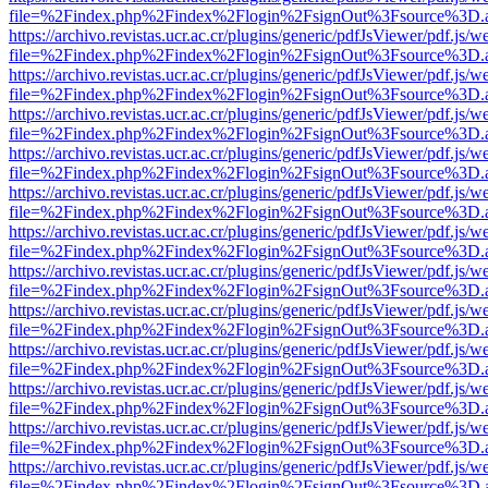
file=%2Findex.php%2Findex%2Flogin%2FsignOut%3Fsource%3D.ame
https://archivo.revistas.ucr.ac.cr/plugins/generic/pdfJsViewer/pdf.js/
file=%2Findex.php%2Findex%2Flogin%2FsignOut%3Fsource%3D.ame
https://archivo.revistas.ucr.ac.cr/plugins/generic/pdfJsViewer/pdf.js/
file=%2Findex.php%2Findex%2Flogin%2FsignOut%3Fsource%3D.ame
https://archivo.revistas.ucr.ac.cr/plugins/generic/pdfJsViewer/pdf.js/
file=%2Findex.php%2Findex%2Flogin%2FsignOut%3Fsource%3D.ame
https://archivo.revistas.ucr.ac.cr/plugins/generic/pdfJsViewer/pdf.js/
file=%2Findex.php%2Findex%2Flogin%2FsignOut%3Fsource%3D.ame
https://archivo.revistas.ucr.ac.cr/plugins/generic/pdfJsViewer/pdf.js/
file=%2Findex.php%2Findex%2Flogin%2FsignOut%3Fsource%3D.ame
https://archivo.revistas.ucr.ac.cr/plugins/generic/pdfJsViewer/pdf.js/
file=%2Findex.php%2Findex%2Flogin%2FsignOut%3Fsource%3D.ame
https://archivo.revistas.ucr.ac.cr/plugins/generic/pdfJsViewer/pdf.js/
file=%2Findex.php%2Findex%2Flogin%2FsignOut%3Fsource%3D.ame
https://archivo.revistas.ucr.ac.cr/plugins/generic/pdfJsViewer/pdf.js/
file=%2Findex.php%2Findex%2Flogin%2FsignOut%3Fsource%3D.ame
https://archivo.revistas.ucr.ac.cr/plugins/generic/pdfJsViewer/pdf.js/
file=%2Findex.php%2Findex%2Flogin%2FsignOut%3Fsource%3D.ame
https://archivo.revistas.ucr.ac.cr/plugins/generic/pdfJsViewer/pdf.js/
file=%2Findex.php%2Findex%2Flogin%2FsignOut%3Fsource%3D.ame
https://archivo.revistas.ucr.ac.cr/plugins/generic/pdfJsViewer/pdf.js/
file=%2Findex.php%2Findex%2Flogin%2FsignOut%3Fsource%3D.ame
https://archivo.revistas.ucr.ac.cr/plugins/generic/pdfJsViewer/pdf.js/
file=%2Findex.php%2Findex%2Flogin%2FsignOut%3Fsource%3D.ame