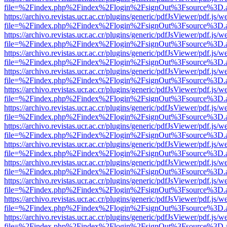
file=%2Findex.php%2Findex%2Flogin%2FsignOut%3Fsource%3D.ame
https://archivo.revistas.ucr.ac.cr/plugins/generic/pdfJsViewer/pdf.js/
file=%2Findex.php%2Findex%2Flogin%2FsignOut%3Fsource%3D.ame
https://archivo.revistas.ucr.ac.cr/plugins/generic/pdfJsViewer/pdf.js/
file=%2Findex.php%2Findex%2Flogin%2FsignOut%3Fsource%3D.ame
https://archivo.revistas.ucr.ac.cr/plugins/generic/pdfJsViewer/pdf.js/
file=%2Findex.php%2Findex%2Flogin%2FsignOut%3Fsource%3D.ame
https://archivo.revistas.ucr.ac.cr/plugins/generic/pdfJsViewer/pdf.js/
file=%2Findex.php%2Findex%2Flogin%2FsignOut%3Fsource%3D.ame
https://archivo.revistas.ucr.ac.cr/plugins/generic/pdfJsViewer/pdf.js/
file=%2Findex.php%2Findex%2Flogin%2FsignOut%3Fsource%3D.ame
https://archivo.revistas.ucr.ac.cr/plugins/generic/pdfJsViewer/pdf.js/
file=%2Findex.php%2Findex%2Flogin%2FsignOut%3Fsource%3D.ame
https://archivo.revistas.ucr.ac.cr/plugins/generic/pdfJsViewer/pdf.js/
file=%2Findex.php%2Findex%2Flogin%2FsignOut%3Fsource%3D.ame
https://archivo.revistas.ucr.ac.cr/plugins/generic/pdfJsViewer/pdf.js/
file=%2Findex.php%2Findex%2Flogin%2FsignOut%3Fsource%3D.ame
https://archivo.revistas.ucr.ac.cr/plugins/generic/pdfJsViewer/pdf.js/
file=%2Findex.php%2Findex%2Flogin%2FsignOut%3Fsource%3D.ame
https://archivo.revistas.ucr.ac.cr/plugins/generic/pdfJsViewer/pdf.js/
file=%2Findex.php%2Findex%2Flogin%2FsignOut%3Fsource%3D.ame
https://archivo.revistas.ucr.ac.cr/plugins/generic/pdfJsViewer/pdf.js/
file=%2Findex.php%2Findex%2Flogin%2FsignOut%3Fsource%3D.ame
https://archivo.revistas.ucr.ac.cr/plugins/generic/pdfJsViewer/pdf.js/
file=%2Findex.php%2Findex%2Flogin%2FsignOut%3Fsource%3D.ame