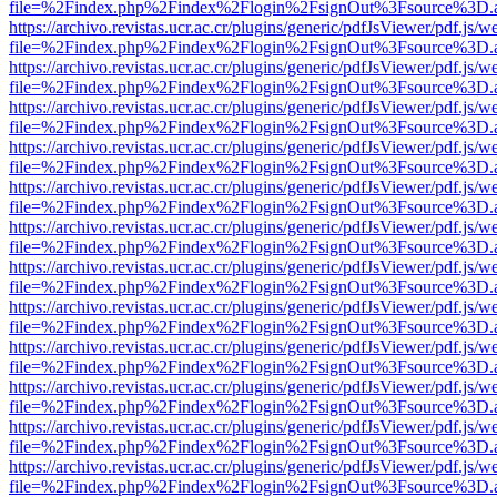
file=%2Findex.php%2Findex%2Flogin%2FsignOut%3Fsource%3D.ame
https://archivo.revistas.ucr.ac.cr/plugins/generic/pdfJsViewer/pdf.js/
file=%2Findex.php%2Findex%2Flogin%2FsignOut%3Fsource%3D.ame
https://archivo.revistas.ucr.ac.cr/plugins/generic/pdfJsViewer/pdf.js/
file=%2Findex.php%2Findex%2Flogin%2FsignOut%3Fsource%3D.ame
https://archivo.revistas.ucr.ac.cr/plugins/generic/pdfJsViewer/pdf.js/
file=%2Findex.php%2Findex%2Flogin%2FsignOut%3Fsource%3D.ame
https://archivo.revistas.ucr.ac.cr/plugins/generic/pdfJsViewer/pdf.js/
file=%2Findex.php%2Findex%2Flogin%2FsignOut%3Fsource%3D.ame
https://archivo.revistas.ucr.ac.cr/plugins/generic/pdfJsViewer/pdf.js/
file=%2Findex.php%2Findex%2Flogin%2FsignOut%3Fsource%3D.ame
https://archivo.revistas.ucr.ac.cr/plugins/generic/pdfJsViewer/pdf.js/
file=%2Findex.php%2Findex%2Flogin%2FsignOut%3Fsource%3D.ame
https://archivo.revistas.ucr.ac.cr/plugins/generic/pdfJsViewer/pdf.js/
file=%2Findex.php%2Findex%2Flogin%2FsignOut%3Fsource%3D.ame
https://archivo.revistas.ucr.ac.cr/plugins/generic/pdfJsViewer/pdf.js/
file=%2Findex.php%2Findex%2Flogin%2FsignOut%3Fsource%3D.ame
https://archivo.revistas.ucr.ac.cr/plugins/generic/pdfJsViewer/pdf.js/
file=%2Findex.php%2Findex%2Flogin%2FsignOut%3Fsource%3D.ame
https://archivo.revistas.ucr.ac.cr/plugins/generic/pdfJsViewer/pdf.js/
file=%2Findex.php%2Findex%2Flogin%2FsignOut%3Fsource%3D.ame
https://archivo.revistas.ucr.ac.cr/plugins/generic/pdfJsViewer/pdf.js/
file=%2Findex.php%2Findex%2Flogin%2FsignOut%3Fsource%3D.ame
https://archivo.revistas.ucr.ac.cr/plugins/generic/pdfJsViewer/pdf.js/
file=%2Findex.php%2Findex%2Flogin%2FsignOut%3Fsource%3D.ame