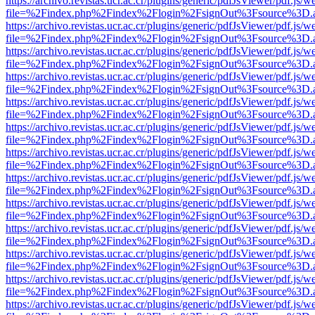
https://archivo.revistas.ucr.ac.cr/plugins/generic/pdfJsViewer/pdf.js/
file=%2Findex.php%2Findex%2Flogin%2FsignOut%3Fsource%3D.ame
https://archivo.revistas.ucr.ac.cr/plugins/generic/pdfJsViewer/pdf.js/
file=%2Findex.php%2Findex%2Flogin%2FsignOut%3Fsource%3D.ame
https://archivo.revistas.ucr.ac.cr/plugins/generic/pdfJsViewer/pdf.js/
file=%2Findex.php%2Findex%2Flogin%2FsignOut%3Fsource%3D.ame
https://archivo.revistas.ucr.ac.cr/plugins/generic/pdfJsViewer/pdf.js/
file=%2Findex.php%2Findex%2Flogin%2FsignOut%3Fsource%3D.ame
https://archivo.revistas.ucr.ac.cr/plugins/generic/pdfJsViewer/pdf.js/
file=%2Findex.php%2Findex%2Flogin%2FsignOut%3Fsource%3D.ame
https://archivo.revistas.ucr.ac.cr/plugins/generic/pdfJsViewer/pdf.js/
file=%2Findex.php%2Findex%2Flogin%2FsignOut%3Fsource%3D.ame
https://archivo.revistas.ucr.ac.cr/plugins/generic/pdfJsViewer/pdf.js/
file=%2Findex.php%2Findex%2Flogin%2FsignOut%3Fsource%3D.ame
https://archivo.revistas.ucr.ac.cr/plugins/generic/pdfJsViewer/pdf.js/
file=%2Findex.php%2Findex%2Flogin%2FsignOut%3Fsource%3D.ame
https://archivo.revistas.ucr.ac.cr/plugins/generic/pdfJsViewer/pdf.js/
file=%2Findex.php%2Findex%2Flogin%2FsignOut%3Fsource%3D.ame
https://archivo.revistas.ucr.ac.cr/plugins/generic/pdfJsViewer/pdf.js/
file=%2Findex.php%2Findex%2Flogin%2FsignOut%3Fsource%3D.ame
https://archivo.revistas.ucr.ac.cr/plugins/generic/pdfJsViewer/pdf.js/
file=%2Findex.php%2Findex%2Flogin%2FsignOut%3Fsource%3D.ame
https://archivo.revistas.ucr.ac.cr/plugins/generic/pdfJsViewer/pdf.js/
file=%2Findex.php%2Findex%2Flogin%2FsignOut%3Fsource%3D.ame
https://archivo.revistas.ucr.ac.cr/plugins/generic/pdfJsViewer/pdf.js/