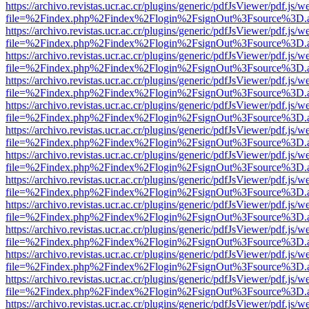
https://archivo.revistas.ucr.ac.cr/plugins/generic/pdfJsViewer/pdf.js/
file=%2Findex.php%2Findex%2Flogin%2FsignOut%3Fsource%3D.ame
https://archivo.revistas.ucr.ac.cr/plugins/generic/pdfJsViewer/pdf.js/
file=%2Findex.php%2Findex%2Flogin%2FsignOut%3Fsource%3D.ame
https://archivo.revistas.ucr.ac.cr/plugins/generic/pdfJsViewer/pdf.js/
file=%2Findex.php%2Findex%2Flogin%2FsignOut%3Fsource%3D.ame
https://archivo.revistas.ucr.ac.cr/plugins/generic/pdfJsViewer/pdf.js/
file=%2Findex.php%2Findex%2Flogin%2FsignOut%3Fsource%3D.ame
https://archivo.revistas.ucr.ac.cr/plugins/generic/pdfJsViewer/pdf.js/
file=%2Findex.php%2Findex%2Flogin%2FsignOut%3Fsource%3D.ame
https://archivo.revistas.ucr.ac.cr/plugins/generic/pdfJsViewer/pdf.js/
file=%2Findex.php%2Findex%2Flogin%2FsignOut%3Fsource%3D.ame
https://archivo.revistas.ucr.ac.cr/plugins/generic/pdfJsViewer/pdf.js/
file=%2Findex.php%2Findex%2Flogin%2FsignOut%3Fsource%3D.ame
https://archivo.revistas.ucr.ac.cr/plugins/generic/pdfJsViewer/pdf.js/
file=%2Findex.php%2Findex%2Flogin%2FsignOut%3Fsource%3D.ame
https://archivo.revistas.ucr.ac.cr/plugins/generic/pdfJsViewer/pdf.js/
file=%2Findex.php%2Findex%2Flogin%2FsignOut%3Fsource%3D.ame
https://archivo.revistas.ucr.ac.cr/plugins/generic/pdfJsViewer/pdf.js/
file=%2Findex.php%2Findex%2Flogin%2FsignOut%3Fsource%3D.ame
https://archivo.revistas.ucr.ac.cr/plugins/generic/pdfJsViewer/pdf.js/
file=%2Findex.php%2Findex%2Flogin%2FsignOut%3Fsource%3D.ame
https://archivo.revistas.ucr.ac.cr/plugins/generic/pdfJsViewer/pdf.js/
file=%2Findex.php%2Findex%2Flogin%2FsignOut%3Fsource%3D.ame
https://archivo.revistas.ucr.ac.cr/plugins/generic/pdfJsViewer/pdf.js/