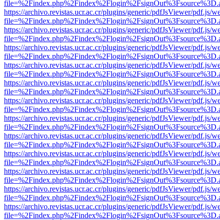
file=%2Findex.php%2Findex%2Flogin%2FsignOut%3Fsource%3D.ame
https://archivo.revistas.ucr.ac.cr/plugins/generic/pdfJsViewer/pdf.js/
file=%2Findex.php%2Findex%2Flogin%2FsignOut%3Fsource%3D.ame
https://archivo.revistas.ucr.ac.cr/plugins/generic/pdfJsViewer/pdf.js/
file=%2Findex.php%2Findex%2Flogin%2FsignOut%3Fsource%3D.ame
https://archivo.revistas.ucr.ac.cr/plugins/generic/pdfJsViewer/pdf.js/
file=%2Findex.php%2Findex%2Flogin%2FsignOut%3Fsource%3D.ame
https://archivo.revistas.ucr.ac.cr/plugins/generic/pdfJsViewer/pdf.js/
file=%2Findex.php%2Findex%2Flogin%2FsignOut%3Fsource%3D.ame
https://archivo.revistas.ucr.ac.cr/plugins/generic/pdfJsViewer/pdf.js/
file=%2Findex.php%2Findex%2Flogin%2FsignOut%3Fsource%3D.ame
https://archivo.revistas.ucr.ac.cr/plugins/generic/pdfJsViewer/pdf.js/
file=%2Findex.php%2Findex%2Flogin%2FsignOut%3Fsource%3D.ame
https://archivo.revistas.ucr.ac.cr/plugins/generic/pdfJsViewer/pdf.js/
file=%2Findex.php%2Findex%2Flogin%2FsignOut%3Fsource%3D.ame
https://archivo.revistas.ucr.ac.cr/plugins/generic/pdfJsViewer/pdf.js/
file=%2Findex.php%2Findex%2Flogin%2FsignOut%3Fsource%3D.ame
https://archivo.revistas.ucr.ac.cr/plugins/generic/pdfJsViewer/pdf.js/
file=%2Findex.php%2Findex%2Flogin%2FsignOut%3Fsource%3D.ame
https://archivo.revistas.ucr.ac.cr/plugins/generic/pdfJsViewer/pdf.js/
file=%2Findex.php%2Findex%2Flogin%2FsignOut%3Fsource%3D.ame
https://archivo.revistas.ucr.ac.cr/plugins/generic/pdfJsViewer/pdf.js/
file=%2Findex.php%2Findex%2Flogin%2FsignOut%3Fsource%3D.ame
https://archivo.revistas.ucr.ac.cr/plugins/generic/pdfJsViewer/pdf.js/
file=%2Findex.php%2Findex%2Flogin%2FsignOut%3Fsource%3D.ame