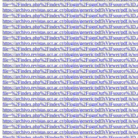
file=%2Findex.php%2Findex%2Flogin%2FsignOut%3Fsource%3D.ame
https://archivo.revistas.ucr.ac.cr/plugins/generic/pdfJsViewer/pdf.js/
file=%2Findex.php%2Findex%2Flogin%2FsignOut%3Fsource%3D.ame
https://archivo.revistas.ucr.ac.cr/plugins/generic/pdfJsViewer/pdf.js/
file=%2Findex.php%2Findex%2Flogin%2FsignOut%3Fsource%3D.ame
https://archivo.revistas.ucr.ac.cr/plugins/generic/pdfJsViewer/pdf.js/
file=%2Findex.php%2Findex%2Flogin%2FsignOut%3Fsource%3D.ame
https://archivo.revistas.ucr.ac.cr/plugins/generic/pdfJsViewer/pdf.js/
file=%2Findex.php%2Findex%2Flogin%2FsignOut%3Fsource%3D.ame
https://archivo.revistas.ucr.ac.cr/plugins/generic/pdfJsViewer/pdf.js/
file=%2Findex.php%2Findex%2Flogin%2FsignOut%3Fsource%3D.ame
https://archivo.revistas.ucr.ac.cr/plugins/generic/pdfJsViewer/pdf.js/
file=%2Findex.php%2Findex%2Flogin%2FsignOut%3Fsource%3D.ame
https://archivo.revistas.ucr.ac.cr/plugins/generic/pdfJsViewer/pdf.js/
file=%2Findex.php%2Findex%2Flogin%2FsignOut%3Fsource%3D.ame
https://archivo.revistas.ucr.ac.cr/plugins/generic/pdfJsViewer/pdf.js/
file=%2Findex.php%2Findex%2Flogin%2FsignOut%3Fsource%3D.ame
https://archivo.revistas.ucr.ac.cr/plugins/generic/pdfJsViewer/pdf.js/
file=%2Findex.php%2Findex%2Flogin%2FsignOut%3Fsource%3D.ame
https://archivo.revistas.ucr.ac.cr/plugins/generic/pdfJsViewer/pdf.js/
file=%2Findex.php%2Findex%2Flogin%2FsignOut%3Fsource%3D.ame
https://archivo.revistas.ucr.ac.cr/plugins/generic/pdfJsViewer/pdf.js/
file=%2Findex.php%2Findex%2Flogin%2FsignOut%3Fsource%3D.ame
https://archivo.revistas.ucr.ac.cr/plugins/generic/pdfJsViewer/pdf.js/
file=%2Findex.php%2Findex%2Flogin%2FsignOut%3Fsource%3D.ame