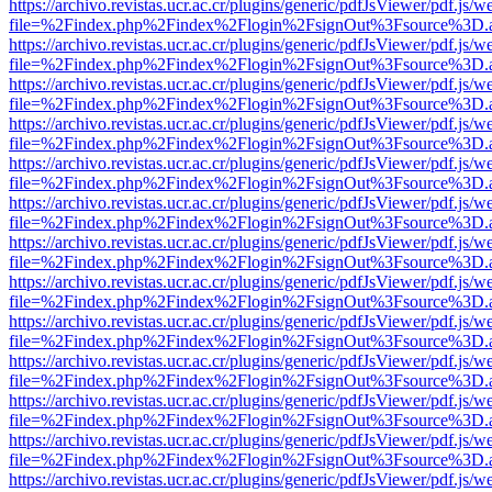
https://archivo.revistas.ucr.ac.cr/plugins/generic/pdfJsViewer/pdf.js/
file=%2Findex.php%2Findex%2Flogin%2FsignOut%3Fsource%3D.ame
https://archivo.revistas.ucr.ac.cr/plugins/generic/pdfJsViewer/pdf.js/
file=%2Findex.php%2Findex%2Flogin%2FsignOut%3Fsource%3D.ame
https://archivo.revistas.ucr.ac.cr/plugins/generic/pdfJsViewer/pdf.js/
file=%2Findex.php%2Findex%2Flogin%2FsignOut%3Fsource%3D.ame
https://archivo.revistas.ucr.ac.cr/plugins/generic/pdfJsViewer/pdf.js/
file=%2Findex.php%2Findex%2Flogin%2FsignOut%3Fsource%3D.ame
https://archivo.revistas.ucr.ac.cr/plugins/generic/pdfJsViewer/pdf.js/
file=%2Findex.php%2Findex%2Flogin%2FsignOut%3Fsource%3D.ame
https://archivo.revistas.ucr.ac.cr/plugins/generic/pdfJsViewer/pdf.js/
file=%2Findex.php%2Findex%2Flogin%2FsignOut%3Fsource%3D.ame
https://archivo.revistas.ucr.ac.cr/plugins/generic/pdfJsViewer/pdf.js/
file=%2Findex.php%2Findex%2Flogin%2FsignOut%3Fsource%3D.ame
https://archivo.revistas.ucr.ac.cr/plugins/generic/pdfJsViewer/pdf.js/
file=%2Findex.php%2Findex%2Flogin%2FsignOut%3Fsource%3D.ame
https://archivo.revistas.ucr.ac.cr/plugins/generic/pdfJsViewer/pdf.js/
file=%2Findex.php%2Findex%2Flogin%2FsignOut%3Fsource%3D.ame
https://archivo.revistas.ucr.ac.cr/plugins/generic/pdfJsViewer/pdf.js/
file=%2Findex.php%2Findex%2Flogin%2FsignOut%3Fsource%3D.ame
https://archivo.revistas.ucr.ac.cr/plugins/generic/pdfJsViewer/pdf.js/
file=%2Findex.php%2Findex%2Flogin%2FsignOut%3Fsource%3D.ame
https://archivo.revistas.ucr.ac.cr/plugins/generic/pdfJsViewer/pdf.js/
file=%2Findex.php%2Findex%2Flogin%2FsignOut%3Fsource%3D.ame
https://archivo.revistas.ucr.ac.cr/plugins/generic/pdfJsViewer/pdf.js/