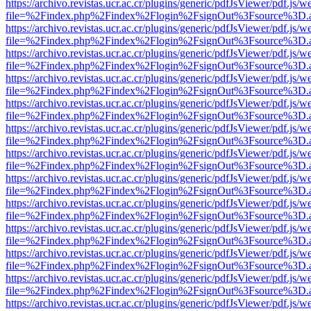
https://archivo.revistas.ucr.ac.cr/plugins/generic/pdfJsViewer/pdf.js/
file=%2Findex.php%2Findex%2Flogin%2FsignOut%3Fsource%3D.ame
https://archivo.revistas.ucr.ac.cr/plugins/generic/pdfJsViewer/pdf.js/
file=%2Findex.php%2Findex%2Flogin%2FsignOut%3Fsource%3D.ame
https://archivo.revistas.ucr.ac.cr/plugins/generic/pdfJsViewer/pdf.js/
file=%2Findex.php%2Findex%2Flogin%2FsignOut%3Fsource%3D.ame
https://archivo.revistas.ucr.ac.cr/plugins/generic/pdfJsViewer/pdf.js/
file=%2Findex.php%2Findex%2Flogin%2FsignOut%3Fsource%3D.ame
https://archivo.revistas.ucr.ac.cr/plugins/generic/pdfJsViewer/pdf.js/
file=%2Findex.php%2Findex%2Flogin%2FsignOut%3Fsource%3D.ame
https://archivo.revistas.ucr.ac.cr/plugins/generic/pdfJsViewer/pdf.js/
file=%2Findex.php%2Findex%2Flogin%2FsignOut%3Fsource%3D.ame
https://archivo.revistas.ucr.ac.cr/plugins/generic/pdfJsViewer/pdf.js/
file=%2Findex.php%2Findex%2Flogin%2FsignOut%3Fsource%3D.ame
https://archivo.revistas.ucr.ac.cr/plugins/generic/pdfJsViewer/pdf.js/
file=%2Findex.php%2Findex%2Flogin%2FsignOut%3Fsource%3D.ame
https://archivo.revistas.ucr.ac.cr/plugins/generic/pdfJsViewer/pdf.js/
file=%2Findex.php%2Findex%2Flogin%2FsignOut%3Fsource%3D.ame
https://archivo.revistas.ucr.ac.cr/plugins/generic/pdfJsViewer/pdf.js/
file=%2Findex.php%2Findex%2Flogin%2FsignOut%3Fsource%3D.ame
https://archivo.revistas.ucr.ac.cr/plugins/generic/pdfJsViewer/pdf.js/
file=%2Findex.php%2Findex%2Flogin%2FsignOut%3Fsource%3D.ame
https://archivo.revistas.ucr.ac.cr/plugins/generic/pdfJsViewer/pdf.js/
file=%2Findex.php%2Findex%2Flogin%2FsignOut%3Fsource%3D.ame
https://archivo.revistas.ucr.ac.cr/plugins/generic/pdfJsViewer/pdf.js/