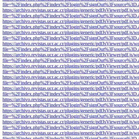
file=%2Findex.php%2Findex%2Flogin%2FsignOut%3Fsource%3D.ame
https://archivo.revistas.ucr.ac.cr/plugins/generic/pdfJsViewer/pdf.js/
file=%2Findex.php%2Findex%2Flogin%2FsignOut%3Fsource%3D.ame
https://archivo.revistas.ucr.ac.cr/plugins/generic/pdfJsViewer/pdf.js/
file=%2Findex.php%2Findex%2Flogin%2FsignOut%3Fsource%3D.ame
https://archivo.revistas.ucr.ac.cr/plugins/generic/pdfJsViewer/pdf.js/
file=%2Findex.php%2Findex%2Flogin%2FsignOut%3Fsource%3D.ame
https://archivo.revistas.ucr.ac.cr/plugins/generic/pdfJsViewer/pdf.js/
file=%2Findex.php%2Findex%2Flogin%2FsignOut%3Fsource%3D.ame
https://archivo.revistas.ucr.ac.cr/plugins/generic/pdfJsViewer/pdf.js/
file=%2Findex.php%2Findex%2Flogin%2FsignOut%3Fsource%3D.ame
https://archivo.revistas.ucr.ac.cr/plugins/generic/pdfJsViewer/pdf.js/
file=%2Findex.php%2Findex%2Flogin%2FsignOut%3Fsource%3D.ame
https://archivo.revistas.ucr.ac.cr/plugins/generic/pdfJsViewer/pdf.js/
file=%2Findex.php%2Findex%2Flogin%2FsignOut%3Fsource%3D.ame
https://archivo.revistas.ucr.ac.cr/plugins/generic/pdfJsViewer/pdf.js/
file=%2Findex.php%2Findex%2Flogin%2FsignOut%3Fsource%3D.ame
https://archivo.revistas.ucr.ac.cr/plugins/generic/pdfJsViewer/pdf.js/
file=%2Findex.php%2Findex%2Flogin%2FsignOut%3Fsource%3D.ame
https://archivo.revistas.ucr.ac.cr/plugins/generic/pdfJsViewer/pdf.js/
file=%2Findex.php%2Findex%2Flogin%2FsignOut%3Fsource%3D.ame
https://archivo.revistas.ucr.ac.cr/plugins/generic/pdfJsViewer/pdf.js/
file=%2Findex.php%2Findex%2Flogin%2FsignOut%3Fsource%3D.ame
https://archivo.revistas.ucr.ac.cr/plugins/generic/pdfJsViewer/pdf.js/
file=%2Findex.php%2Findex%2Flogin%2FsignOut%3Fsource%3D.ame