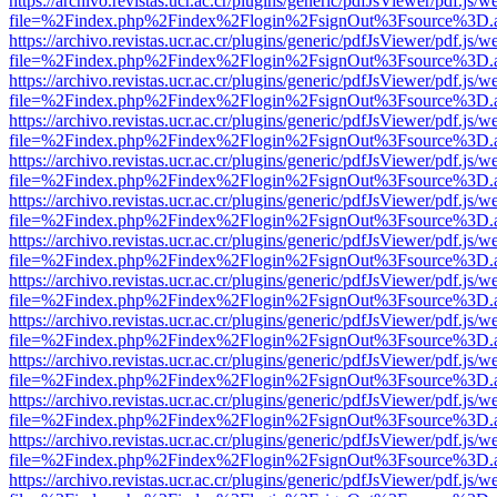
https://archivo.revistas.ucr.ac.cr/plugins/generic/pdfJsViewer/pdf.js/
file=%2Findex.php%2Findex%2Flogin%2FsignOut%3Fsource%3D.ame
https://archivo.revistas.ucr.ac.cr/plugins/generic/pdfJsViewer/pdf.js/
file=%2Findex.php%2Findex%2Flogin%2FsignOut%3Fsource%3D.ame
https://archivo.revistas.ucr.ac.cr/plugins/generic/pdfJsViewer/pdf.js/
file=%2Findex.php%2Findex%2Flogin%2FsignOut%3Fsource%3D.ame
https://archivo.revistas.ucr.ac.cr/plugins/generic/pdfJsViewer/pdf.js/
file=%2Findex.php%2Findex%2Flogin%2FsignOut%3Fsource%3D.ame
https://archivo.revistas.ucr.ac.cr/plugins/generic/pdfJsViewer/pdf.js/
file=%2Findex.php%2Findex%2Flogin%2FsignOut%3Fsource%3D.ame
https://archivo.revistas.ucr.ac.cr/plugins/generic/pdfJsViewer/pdf.js/
file=%2Findex.php%2Findex%2Flogin%2FsignOut%3Fsource%3D.ame
https://archivo.revistas.ucr.ac.cr/plugins/generic/pdfJsViewer/pdf.js/
file=%2Findex.php%2Findex%2Flogin%2FsignOut%3Fsource%3D.ame
https://archivo.revistas.ucr.ac.cr/plugins/generic/pdfJsViewer/pdf.js/
file=%2Findex.php%2Findex%2Flogin%2FsignOut%3Fsource%3D.ame
https://archivo.revistas.ucr.ac.cr/plugins/generic/pdfJsViewer/pdf.js/
file=%2Findex.php%2Findex%2Flogin%2FsignOut%3Fsource%3D.ame
https://archivo.revistas.ucr.ac.cr/plugins/generic/pdfJsViewer/pdf.js/
file=%2Findex.php%2Findex%2Flogin%2FsignOut%3Fsource%3D.ame
https://archivo.revistas.ucr.ac.cr/plugins/generic/pdfJsViewer/pdf.js/
file=%2Findex.php%2Findex%2Flogin%2FsignOut%3Fsource%3D.ame
https://archivo.revistas.ucr.ac.cr/plugins/generic/pdfJsViewer/pdf.js/
file=%2Findex.php%2Findex%2Flogin%2FsignOut%3Fsource%3D.ame
https://archivo.revistas.ucr.ac.cr/plugins/generic/pdfJsViewer/pdf.js/