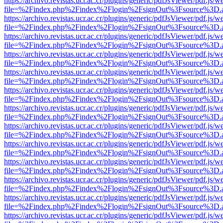
https://archivo.revistas.ucr.ac.cr/plugins/generic/pdfJsViewer/pdf.js/
file=%2Findex.php%2Findex%2Flogin%2FsignOut%3Fsource%3D.ame
https://archivo.revistas.ucr.ac.cr/plugins/generic/pdfJsViewer/pdf.js/
file=%2Findex.php%2Findex%2Flogin%2FsignOut%3Fsource%3D.ame
https://archivo.revistas.ucr.ac.cr/plugins/generic/pdfJsViewer/pdf.js/
file=%2Findex.php%2Findex%2Flogin%2FsignOut%3Fsource%3D.ame
https://archivo.revistas.ucr.ac.cr/plugins/generic/pdfJsViewer/pdf.js/
file=%2Findex.php%2Findex%2Flogin%2FsignOut%3Fsource%3D.ame
https://archivo.revistas.ucr.ac.cr/plugins/generic/pdfJsViewer/pdf.js/
file=%2Findex.php%2Findex%2Flogin%2FsignOut%3Fsource%3D.ame
https://archivo.revistas.ucr.ac.cr/plugins/generic/pdfJsViewer/pdf.js/
file=%2Findex.php%2Findex%2Flogin%2FsignOut%3Fsource%3D.ame
https://archivo.revistas.ucr.ac.cr/plugins/generic/pdfJsViewer/pdf.js/
file=%2Findex.php%2Findex%2Flogin%2FsignOut%3Fsource%3D.ame
https://archivo.revistas.ucr.ac.cr/plugins/generic/pdfJsViewer/pdf.js/
file=%2Findex.php%2Findex%2Flogin%2FsignOut%3Fsource%3D.ame
https://archivo.revistas.ucr.ac.cr/plugins/generic/pdfJsViewer/pdf.js/
file=%2Findex.php%2Findex%2Flogin%2FsignOut%3Fsource%3D.ame
https://archivo.revistas.ucr.ac.cr/plugins/generic/pdfJsViewer/pdf.js/
file=%2Findex.php%2Findex%2Flogin%2FsignOut%3Fsource%3D.ame
https://archivo.revistas.ucr.ac.cr/plugins/generic/pdfJsViewer/pdf.js/
file=%2Findex.php%2Findex%2Flogin%2FsignOut%3Fsource%3D.ame
https://archivo.revistas.ucr.ac.cr/plugins/generic/pdfJsViewer/pdf.js/
file=%2Findex.php%2Findex%2Flogin%2FsignOut%3Fsource%3D.ame
https://archivo.revistas.ucr.ac.cr/plugins/generic/pdfJsViewer/pdf.js/