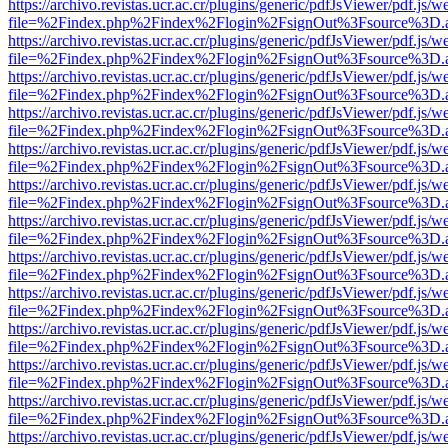
https://archivo.revistas.ucr.ac.cr/plugins/generic/pdfJsViewer/pdf.js/
file=%2Findex.php%2Findex%2Flogin%2FsignOut%3Fsource%3D.ame
https://archivo.revistas.ucr.ac.cr/plugins/generic/pdfJsViewer/pdf.js/
file=%2Findex.php%2Findex%2Flogin%2FsignOut%3Fsource%3D.ame
https://archivo.revistas.ucr.ac.cr/plugins/generic/pdfJsViewer/pdf.js/
file=%2Findex.php%2Findex%2Flogin%2FsignOut%3Fsource%3D.ame
https://archivo.revistas.ucr.ac.cr/plugins/generic/pdfJsViewer/pdf.js/
file=%2Findex.php%2Findex%2Flogin%2FsignOut%3Fsource%3D.ame
https://archivo.revistas.ucr.ac.cr/plugins/generic/pdfJsViewer/pdf.js/
file=%2Findex.php%2Findex%2Flogin%2FsignOut%3Fsource%3D.ame
https://archivo.revistas.ucr.ac.cr/plugins/generic/pdfJsViewer/pdf.js/
file=%2Findex.php%2Findex%2Flogin%2FsignOut%3Fsource%3D.ame
https://archivo.revistas.ucr.ac.cr/plugins/generic/pdfJsViewer/pdf.js/
file=%2Findex.php%2Findex%2Flogin%2FsignOut%3Fsource%3D.ame
https://archivo.revistas.ucr.ac.cr/plugins/generic/pdfJsViewer/pdf.js/
file=%2Findex.php%2Findex%2Flogin%2FsignOut%3Fsource%3D.ame
https://archivo.revistas.ucr.ac.cr/plugins/generic/pdfJsViewer/pdf.js/
file=%2Findex.php%2Findex%2Flogin%2FsignOut%3Fsource%3D.ame
https://archivo.revistas.ucr.ac.cr/plugins/generic/pdfJsViewer/pdf.js/
file=%2Findex.php%2Findex%2Flogin%2FsignOut%3Fsource%3D.ame
https://archivo.revistas.ucr.ac.cr/plugins/generic/pdfJsViewer/pdf.js/
file=%2Findex.php%2Findex%2Flogin%2FsignOut%3Fsource%3D.ame
https://archivo.revistas.ucr.ac.cr/plugins/generic/pdfJsViewer/pdf.js/
file=%2Findex.php%2Findex%2Flogin%2FsignOut%3Fsource%3D.ame
https://archivo.revistas.ucr.ac.cr/plugins/generic/pdfJsViewer/pdf.js/