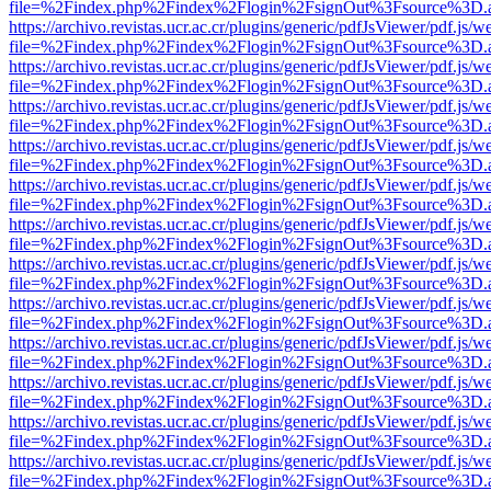
file=%2Findex.php%2Findex%2Flogin%2FsignOut%3Fsource%3D.ame
https://archivo.revistas.ucr.ac.cr/plugins/generic/pdfJsViewer/pdf.js/
file=%2Findex.php%2Findex%2Flogin%2FsignOut%3Fsource%3D.ame
https://archivo.revistas.ucr.ac.cr/plugins/generic/pdfJsViewer/pdf.js/
file=%2Findex.php%2Findex%2Flogin%2FsignOut%3Fsource%3D.ame
https://archivo.revistas.ucr.ac.cr/plugins/generic/pdfJsViewer/pdf.js/
file=%2Findex.php%2Findex%2Flogin%2FsignOut%3Fsource%3D.ame
https://archivo.revistas.ucr.ac.cr/plugins/generic/pdfJsViewer/pdf.js/
file=%2Findex.php%2Findex%2Flogin%2FsignOut%3Fsource%3D.ame
https://archivo.revistas.ucr.ac.cr/plugins/generic/pdfJsViewer/pdf.js/
file=%2Findex.php%2Findex%2Flogin%2FsignOut%3Fsource%3D.ame
https://archivo.revistas.ucr.ac.cr/plugins/generic/pdfJsViewer/pdf.js/
file=%2Findex.php%2Findex%2Flogin%2FsignOut%3Fsource%3D.ame
https://archivo.revistas.ucr.ac.cr/plugins/generic/pdfJsViewer/pdf.js/
file=%2Findex.php%2Findex%2Flogin%2FsignOut%3Fsource%3D.ame
https://archivo.revistas.ucr.ac.cr/plugins/generic/pdfJsViewer/pdf.js/
file=%2Findex.php%2Findex%2Flogin%2FsignOut%3Fsource%3D.ame
https://archivo.revistas.ucr.ac.cr/plugins/generic/pdfJsViewer/pdf.js/
file=%2Findex.php%2Findex%2Flogin%2FsignOut%3Fsource%3D.ame
https://archivo.revistas.ucr.ac.cr/plugins/generic/pdfJsViewer/pdf.js/
file=%2Findex.php%2Findex%2Flogin%2FsignOut%3Fsource%3D.ame
https://archivo.revistas.ucr.ac.cr/plugins/generic/pdfJsViewer/pdf.js/
file=%2Findex.php%2Findex%2Flogin%2FsignOut%3Fsource%3D.ame
https://archivo.revistas.ucr.ac.cr/plugins/generic/pdfJsViewer/pdf.js/
file=%2Findex.php%2Findex%2Flogin%2FsignOut%3Fsource%3D.ame