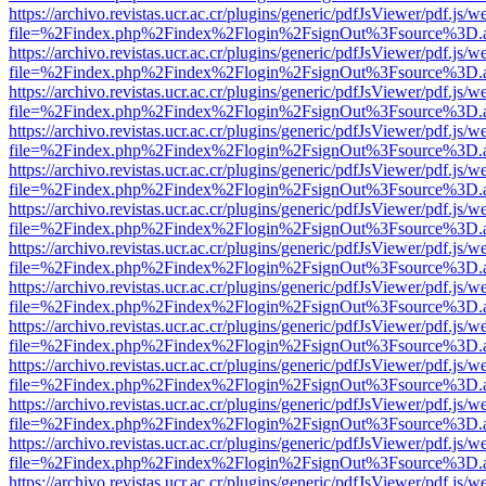
https://archivo.revistas.ucr.ac.cr/plugins/generic/pdfJsViewer/pdf.js/
file=%2Findex.php%2Findex%2Flogin%2FsignOut%3Fsource%3D.ame
https://archivo.revistas.ucr.ac.cr/plugins/generic/pdfJsViewer/pdf.js/
file=%2Findex.php%2Findex%2Flogin%2FsignOut%3Fsource%3D.ame
https://archivo.revistas.ucr.ac.cr/plugins/generic/pdfJsViewer/pdf.js/
file=%2Findex.php%2Findex%2Flogin%2FsignOut%3Fsource%3D.ame
https://archivo.revistas.ucr.ac.cr/plugins/generic/pdfJsViewer/pdf.js/
file=%2Findex.php%2Findex%2Flogin%2FsignOut%3Fsource%3D.ame
https://archivo.revistas.ucr.ac.cr/plugins/generic/pdfJsViewer/pdf.js/
file=%2Findex.php%2Findex%2Flogin%2FsignOut%3Fsource%3D.ame
https://archivo.revistas.ucr.ac.cr/plugins/generic/pdfJsViewer/pdf.js/
file=%2Findex.php%2Findex%2Flogin%2FsignOut%3Fsource%3D.ame
https://archivo.revistas.ucr.ac.cr/plugins/generic/pdfJsViewer/pdf.js/
file=%2Findex.php%2Findex%2Flogin%2FsignOut%3Fsource%3D.ame
https://archivo.revistas.ucr.ac.cr/plugins/generic/pdfJsViewer/pdf.js/
file=%2Findex.php%2Findex%2Flogin%2FsignOut%3Fsource%3D.ame
https://archivo.revistas.ucr.ac.cr/plugins/generic/pdfJsViewer/pdf.js/
file=%2Findex.php%2Findex%2Flogin%2FsignOut%3Fsource%3D.ame
https://archivo.revistas.ucr.ac.cr/plugins/generic/pdfJsViewer/pdf.js/
file=%2Findex.php%2Findex%2Flogin%2FsignOut%3Fsource%3D.ame
https://archivo.revistas.ucr.ac.cr/plugins/generic/pdfJsViewer/pdf.js/
file=%2Findex.php%2Findex%2Flogin%2FsignOut%3Fsource%3D.ame
https://archivo.revistas.ucr.ac.cr/plugins/generic/pdfJsViewer/pdf.js/
file=%2Findex.php%2Findex%2Flogin%2FsignOut%3Fsource%3D.ame
https://archivo.revistas.ucr.ac.cr/plugins/generic/pdfJsViewer/pdf.js/