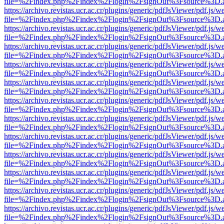
file=%2Findex.php%2Findex%2Flogin%2FsignOut%3Fsource%3D.ame
https://archivo.revistas.ucr.ac.cr/plugins/generic/pdfJsViewer/pdf.js/
file=%2Findex.php%2Findex%2Flogin%2FsignOut%3Fsource%3D.ame
https://archivo.revistas.ucr.ac.cr/plugins/generic/pdfJsViewer/pdf.js/
file=%2Findex.php%2Findex%2Flogin%2FsignOut%3Fsource%3D.ame
https://archivo.revistas.ucr.ac.cr/plugins/generic/pdfJsViewer/pdf.js/
file=%2Findex.php%2Findex%2Flogin%2FsignOut%3Fsource%3D.ame
https://archivo.revistas.ucr.ac.cr/plugins/generic/pdfJsViewer/pdf.js/
file=%2Findex.php%2Findex%2Flogin%2FsignOut%3Fsource%3D.ame
https://archivo.revistas.ucr.ac.cr/plugins/generic/pdfJsViewer/pdf.js/
file=%2Findex.php%2Findex%2Flogin%2FsignOut%3Fsource%3D.ame
https://archivo.revistas.ucr.ac.cr/plugins/generic/pdfJsViewer/pdf.js/
file=%2Findex.php%2Findex%2Flogin%2FsignOut%3Fsource%3D.ame
https://archivo.revistas.ucr.ac.cr/plugins/generic/pdfJsViewer/pdf.js/
file=%2Findex.php%2Findex%2Flogin%2FsignOut%3Fsource%3D.ame
https://archivo.revistas.ucr.ac.cr/plugins/generic/pdfJsViewer/pdf.js/
file=%2Findex.php%2Findex%2Flogin%2FsignOut%3Fsource%3D.ame
https://archivo.revistas.ucr.ac.cr/plugins/generic/pdfJsViewer/pdf.js/
file=%2Findex.php%2Findex%2Flogin%2FsignOut%3Fsource%3D.ame
https://archivo.revistas.ucr.ac.cr/plugins/generic/pdfJsViewer/pdf.js/
file=%2Findex.php%2Findex%2Flogin%2FsignOut%3Fsource%3D.ame
https://archivo.revistas.ucr.ac.cr/plugins/generic/pdfJsViewer/pdf.js/
file=%2Findex.php%2Findex%2Flogin%2FsignOut%3Fsource%3D.ame
https://archivo.revistas.ucr.ac.cr/plugins/generic/pdfJsViewer/pdf.js/
file=%2Findex.php%2Findex%2Flogin%2FsignOut%3Fsource%3D.ame