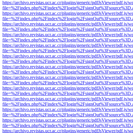
https://archivo.revistas.ucr.ac.cr/plugins/generic/pdfJsViewer/pdf.js/
file=%2Findex.php%2Findex%2Flogin%2FsignOut%3Fsource%3D.ame
https://archivo.revistas.ucr.ac.cr/plugins/generic/pdfJsViewer/pdf.js/
file=%2Findex.php%2Findex%2Flogin%2FsignOut%3Fsource%3D.ame
https://archivo.revistas.ucr.ac.cr/plugins/generic/pdfJsViewer/pdf.js/
file=%2Findex.php%2Findex%2Flogin%2FsignOut%3Fsource%3D.ame
https://archivo.revistas.ucr.ac.cr/plugins/generic/pdfJsViewer/pdf.js/
file=%2Findex.php%2Findex%2Flogin%2FsignOut%3Fsource%3D.ame
https://archivo.revistas.ucr.ac.cr/plugins/generic/pdfJsViewer/pdf.js/
file=%2Findex.php%2Findex%2Flogin%2FsignOut%3Fsource%3D.ame
https://archivo.revistas.ucr.ac.cr/plugins/generic/pdfJsViewer/pdf.js/
file=%2Findex.php%2Findex%2Flogin%2FsignOut%3Fsource%3D.ame
https://archivo.revistas.ucr.ac.cr/plugins/generic/pdfJsViewer/pdf.js/
file=%2Findex.php%2Findex%2Flogin%2FsignOut%3Fsource%3D.ame
https://archivo.revistas.ucr.ac.cr/plugins/generic/pdfJsViewer/pdf.js/
file=%2Findex.php%2Findex%2Flogin%2FsignOut%3Fsource%3D.ame
https://archivo.revistas.ucr.ac.cr/plugins/generic/pdfJsViewer/pdf.js/
file=%2Findex.php%2Findex%2Flogin%2FsignOut%3Fsource%3D.ame
https://archivo.revistas.ucr.ac.cr/plugins/generic/pdfJsViewer/pdf.js/
file=%2Findex.php%2Findex%2Flogin%2FsignOut%3Fsource%3D.ame
https://archivo.revistas.ucr.ac.cr/plugins/generic/pdfJsViewer/pdf.js/
file=%2Findex.php%2Findex%2Flogin%2FsignOut%3Fsource%3D.ame
https://archivo.revistas.ucr.ac.cr/plugins/generic/pdfJsViewer/pdf.js/
file=%2Findex.php%2Findex%2Flogin%2FsignOut%3Fsource%3D.ame
https://archivo.revistas.ucr.ac.cr/plugins/generic/pdfJsViewer/pdf.js/