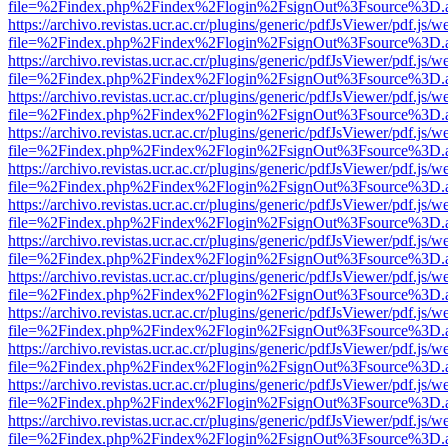
file=%2Findex.php%2Findex%2Flogin%2FsignOut%3Fsource%3D.ame
https://archivo.revistas.ucr.ac.cr/plugins/generic/pdfJsViewer/pdf.js/
file=%2Findex.php%2Findex%2Flogin%2FsignOut%3Fsource%3D.ame
https://archivo.revistas.ucr.ac.cr/plugins/generic/pdfJsViewer/pdf.js/
file=%2Findex.php%2Findex%2Flogin%2FsignOut%3Fsource%3D.ame
https://archivo.revistas.ucr.ac.cr/plugins/generic/pdfJsViewer/pdf.js/
file=%2Findex.php%2Findex%2Flogin%2FsignOut%3Fsource%3D.ame
https://archivo.revistas.ucr.ac.cr/plugins/generic/pdfJsViewer/pdf.js/
file=%2Findex.php%2Findex%2Flogin%2FsignOut%3Fsource%3D.ame
https://archivo.revistas.ucr.ac.cr/plugins/generic/pdfJsViewer/pdf.js/
file=%2Findex.php%2Findex%2Flogin%2FsignOut%3Fsource%3D.ame
https://archivo.revistas.ucr.ac.cr/plugins/generic/pdfJsViewer/pdf.js/
file=%2Findex.php%2Findex%2Flogin%2FsignOut%3Fsource%3D.ame
https://archivo.revistas.ucr.ac.cr/plugins/generic/pdfJsViewer/pdf.js/
file=%2Findex.php%2Findex%2Flogin%2FsignOut%3Fsource%3D.ame
https://archivo.revistas.ucr.ac.cr/plugins/generic/pdfJsViewer/pdf.js/
file=%2Findex.php%2Findex%2Flogin%2FsignOut%3Fsource%3D.ame
https://archivo.revistas.ucr.ac.cr/plugins/generic/pdfJsViewer/pdf.js/
file=%2Findex.php%2Findex%2Flogin%2FsignOut%3Fsource%3D.ame
https://archivo.revistas.ucr.ac.cr/plugins/generic/pdfJsViewer/pdf.js/
file=%2Findex.php%2Findex%2Flogin%2FsignOut%3Fsource%3D.ame
https://archivo.revistas.ucr.ac.cr/plugins/generic/pdfJsViewer/pdf.js/
file=%2Findex.php%2Findex%2Flogin%2FsignOut%3Fsource%3D.ame
https://archivo.revistas.ucr.ac.cr/plugins/generic/pdfJsViewer/pdf.js/
file=%2Findex.php%2Findex%2Flogin%2FsignOut%3Fsource%3D.ame