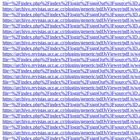
file=%2Findex.php%2Findex%2Flogin%2FsignOut%3Fsource%3D.ame
https://archivo.revistas.ucr.ac.cr/plugins/generic/pdfJsViewer/pdf.js/
file=%2Findex.php%2Findex%2Flogin%2FsignOut%3Fsource%3D.ame
https://archivo.revistas.ucr.ac.cr/plugins/generic/pdfJsViewer/pdf.js/
file=%2Findex.php%2Findex%2Flogin%2FsignOut%3Fsource%3D.ame
https://archivo.revistas.ucr.ac.cr/plugins/generic/pdfJsViewer/pdf.js/
file=%2Findex.php%2Findex%2Flogin%2FsignOut%3Fsource%3D.ame
https://archivo.revistas.ucr.ac.cr/plugins/generic/pdfJsViewer/pdf.js/
file=%2Findex.php%2Findex%2Flogin%2FsignOut%3Fsource%3D.ame
https://archivo.revistas.ucr.ac.cr/plugins/generic/pdfJsViewer/pdf.js/
file=%2Findex.php%2Findex%2Flogin%2FsignOut%3Fsource%3D.ame
https://archivo.revistas.ucr.ac.cr/plugins/generic/pdfJsViewer/pdf.js/
file=%2Findex.php%2Findex%2Flogin%2FsignOut%3Fsource%3D.ame
https://archivo.revistas.ucr.ac.cr/plugins/generic/pdfJsViewer/pdf.js/
file=%2Findex.php%2Findex%2Flogin%2FsignOut%3Fsource%3D.ame
https://archivo.revistas.ucr.ac.cr/plugins/generic/pdfJsViewer/pdf.js/
file=%2Findex.php%2Findex%2Flogin%2FsignOut%3Fsource%3D.ame
https://archivo.revistas.ucr.ac.cr/plugins/generic/pdfJsViewer/pdf.js/
file=%2Findex.php%2Findex%2Flogin%2FsignOut%3Fsource%3D.ame
https://archivo.revistas.ucr.ac.cr/plugins/generic/pdfJsViewer/pdf.js/
file=%2Findex.php%2Findex%2Flogin%2FsignOut%3Fsource%3D.ame
https://archivo.revistas.ucr.ac.cr/plugins/generic/pdfJsViewer/pdf.js/
file=%2Findex.php%2Findex%2Flogin%2FsignOut%3Fsource%3D.ame
https://archivo.revistas.ucr.ac.cr/plugins/generic/pdfJsViewer/pdf.js/
file=%2Findex.php%2Findex%2Flogin%2FsignOut%3Fsource%3D.ame