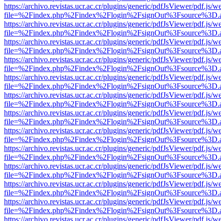
https://archivo.revistas.ucr.ac.cr/plugins/generic/pdfJsViewer/pdf.js/
file=%2Findex.php%2Findex%2Flogin%2FsignOut%3Fsource%3D.ame
https://archivo.revistas.ucr.ac.cr/plugins/generic/pdfJsViewer/pdf.js/
file=%2Findex.php%2Findex%2Flogin%2FsignOut%3Fsource%3D.ame
https://archivo.revistas.ucr.ac.cr/plugins/generic/pdfJsViewer/pdf.js/
file=%2Findex.php%2Findex%2Flogin%2FsignOut%3Fsource%3D.ame
https://archivo.revistas.ucr.ac.cr/plugins/generic/pdfJsViewer/pdf.js/
file=%2Findex.php%2Findex%2Flogin%2FsignOut%3Fsource%3D.ame
https://archivo.revistas.ucr.ac.cr/plugins/generic/pdfJsViewer/pdf.js/
file=%2Findex.php%2Findex%2Flogin%2FsignOut%3Fsource%3D.ame
https://archivo.revistas.ucr.ac.cr/plugins/generic/pdfJsViewer/pdf.js/
file=%2Findex.php%2Findex%2Flogin%2FsignOut%3Fsource%3D.ame
https://archivo.revistas.ucr.ac.cr/plugins/generic/pdfJsViewer/pdf.js/
file=%2Findex.php%2Findex%2Flogin%2FsignOut%3Fsource%3D.ame
https://archivo.revistas.ucr.ac.cr/plugins/generic/pdfJsViewer/pdf.js/
file=%2Findex.php%2Findex%2Flogin%2FsignOut%3Fsource%3D.ame
https://archivo.revistas.ucr.ac.cr/plugins/generic/pdfJsViewer/pdf.js/
file=%2Findex.php%2Findex%2Flogin%2FsignOut%3Fsource%3D.ame
https://archivo.revistas.ucr.ac.cr/plugins/generic/pdfJsViewer/pdf.js/
file=%2Findex.php%2Findex%2Flogin%2FsignOut%3Fsource%3D.ame
https://archivo.revistas.ucr.ac.cr/plugins/generic/pdfJsViewer/pdf.js/
file=%2Findex.php%2Findex%2Flogin%2FsignOut%3Fsource%3D.ame
https://archivo.revistas.ucr.ac.cr/plugins/generic/pdfJsViewer/pdf.js/
file=%2Findex.php%2Findex%2Flogin%2FsignOut%3Fsource%3D.ame
https://archivo.revistas.ucr.ac.cr/plugins/generic/pdfJsViewer/pdf.js/