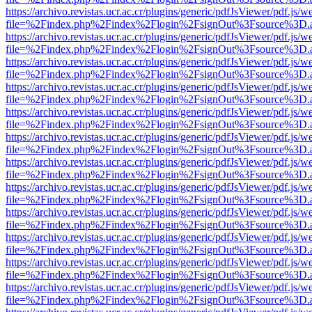
https://archivo.revistas.ucr.ac.cr/plugins/generic/pdfJsViewer/pdf.js/
file=%2Findex.php%2Findex%2Flogin%2FsignOut%3Fsource%3D.ame
https://archivo.revistas.ucr.ac.cr/plugins/generic/pdfJsViewer/pdf.js/
file=%2Findex.php%2Findex%2Flogin%2FsignOut%3Fsource%3D.ame
https://archivo.revistas.ucr.ac.cr/plugins/generic/pdfJsViewer/pdf.js/
file=%2Findex.php%2Findex%2Flogin%2FsignOut%3Fsource%3D.ame
https://archivo.revistas.ucr.ac.cr/plugins/generic/pdfJsViewer/pdf.js/
file=%2Findex.php%2Findex%2Flogin%2FsignOut%3Fsource%3D.ame
https://archivo.revistas.ucr.ac.cr/plugins/generic/pdfJsViewer/pdf.js/
file=%2Findex.php%2Findex%2Flogin%2FsignOut%3Fsource%3D.ame
https://archivo.revistas.ucr.ac.cr/plugins/generic/pdfJsViewer/pdf.js/
file=%2Findex.php%2Findex%2Flogin%2FsignOut%3Fsource%3D.ame
https://archivo.revistas.ucr.ac.cr/plugins/generic/pdfJsViewer/pdf.js/
file=%2Findex.php%2Findex%2Flogin%2FsignOut%3Fsource%3D.ame
https://archivo.revistas.ucr.ac.cr/plugins/generic/pdfJsViewer/pdf.js/
file=%2Findex.php%2Findex%2Flogin%2FsignOut%3Fsource%3D.ame
https://archivo.revistas.ucr.ac.cr/plugins/generic/pdfJsViewer/pdf.js/
file=%2Findex.php%2Findex%2Flogin%2FsignOut%3Fsource%3D.ame
https://archivo.revistas.ucr.ac.cr/plugins/generic/pdfJsViewer/pdf.js/
file=%2Findex.php%2Findex%2Flogin%2FsignOut%3Fsource%3D.ame
https://archivo.revistas.ucr.ac.cr/plugins/generic/pdfJsViewer/pdf.js/
file=%2Findex.php%2Findex%2Flogin%2FsignOut%3Fsource%3D.ame
https://archivo.revistas.ucr.ac.cr/plugins/generic/pdfJsViewer/pdf.js/
file=%2Findex.php%2Findex%2Flogin%2FsignOut%3Fsource%3D.ame