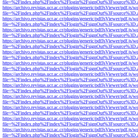
file=%2Findex.php%2Findex%2Flogin%2FsignOut%3Fsource%3D.ame
https://archivo.revistas.ucr.ac.cr/plugins/generic/pdfJsViewer/pdf.js/
file=%2Findex.php%2Findex%2Flogin%2FsignOut%3Fsource%3D.ame
https://archivo.revistas.ucr.ac.cr/plugins/generic/pdfJsViewer/pdf.js/
file=%2Findex.php%2Findex%2Flogin%2FsignOut%3Fsource%3D.ame
https://archivo.revistas.ucr.ac.cr/plugins/generic/pdfJsViewer/pdf.js/
file=%2Findex.php%2Findex%2Flogin%2FsignOut%3Fsource%3D.ame
https://archivo.revistas.ucr.ac.cr/plugins/generic/pdfJsViewer/pdf.js/
file=%2Findex.php%2Findex%2Flogin%2FsignOut%3Fsource%3D.ame
https://archivo.revistas.ucr.ac.cr/plugins/generic/pdfJsViewer/pdf.js/
file=%2Findex.php%2Findex%2Flogin%2FsignOut%3Fsource%3D.ame
https://archivo.revistas.ucr.ac.cr/plugins/generic/pdfJsViewer/pdf.js/
file=%2Findex.php%2Findex%2Flogin%2FsignOut%3Fsource%3D.ame
https://archivo.revistas.ucr.ac.cr/plugins/generic/pdfJsViewer/pdf.js/
file=%2Findex.php%2Findex%2Flogin%2FsignOut%3Fsource%3D.ame
https://archivo.revistas.ucr.ac.cr/plugins/generic/pdfJsViewer/pdf.js/
file=%2Findex.php%2Findex%2Flogin%2FsignOut%3Fsource%3D.ame
https://archivo.revistas.ucr.ac.cr/plugins/generic/pdfJsViewer/pdf.js/
file=%2Findex.php%2Findex%2Flogin%2FsignOut%3Fsource%3D.ame
https://archivo.revistas.ucr.ac.cr/plugins/generic/pdfJsViewer/pdf.js/
file=%2Findex.php%2Findex%2Flogin%2FsignOut%3Fsource%3D.ame
https://archivo.revistas.ucr.ac.cr/plugins/generic/pdfJsViewer/pdf.js/
file=%2Findex.php%2Findex%2Flogin%2FsignOut%3Fsource%3D.ame
https://archivo.revistas.ucr.ac.cr/plugins/generic/pdfJsViewer/pdf.js/
file=%2Findex.php%2Findex%2Flogin%2FsignOut%3Fsource%3D.ame