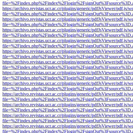
file=%2Findex.php%2Findex%2Flogin%2FsignOut%3Fsource%3D.ame
https://archivo.revistas.ucr.ac.cr/plugins/generic/pdfJsViewer/pdf.js/
file=%2Findex.php%2Findex%2Flogin%2FsignOut%3Fsource%3D.ame
https://archivo.revistas.ucr.ac.cr/plugins/generic/pdfJsViewer/pdf.js/
file=%2Findex.php%2Findex%2Flogin%2FsignOut%3Fsource%3D.ame
https://archivo.revistas.ucr.ac.cr/plugins/generic/pdfJsViewer/pdf.js/
file=%2Findex.php%2Findex%2Flogin%2FsignOut%3Fsource%3D.ame
https://archivo.revistas.ucr.ac.cr/plugins/generic/pdfJsViewer/pdf.js/
file=%2Findex.php%2Findex%2Flogin%2FsignOut%3Fsource%3D.ame
https://archivo.revistas.ucr.ac.cr/plugins/generic/pdfJsViewer/pdf.js/
file=%2Findex.php%2Findex%2Flogin%2FsignOut%3Fsource%3D.ame
https://archivo.revistas.ucr.ac.cr/plugins/generic/pdfJsViewer/pdf.js/
file=%2Findex.php%2Findex%2Flogin%2FsignOut%3Fsource%3D.ame
https://archivo.revistas.ucr.ac.cr/plugins/generic/pdfJsViewer/pdf.js/
file=%2Findex.php%2Findex%2Flogin%2FsignOut%3Fsource%3D.ame
https://archivo.revistas.ucr.ac.cr/plugins/generic/pdfJsViewer/pdf.js/
file=%2Findex.php%2Findex%2Flogin%2FsignOut%3Fsource%3D.ame
https://archivo.revistas.ucr.ac.cr/plugins/generic/pdfJsViewer/pdf.js/
file=%2Findex.php%2Findex%2Flogin%2FsignOut%3Fsource%3D.ame
https://archivo.revistas.ucr.ac.cr/plugins/generic/pdfJsViewer/pdf.js/
file=%2Findex.php%2Findex%2Flogin%2FsignOut%3Fsource%3D.ame
https://archivo.revistas.ucr.ac.cr/plugins/generic/pdfJsViewer/pdf.js/
file=%2Findex.php%2Findex%2Flogin%2FsignOut%3Fsource%3D.ame
https://archivo.revistas.ucr.ac.cr/plugins/generic/pdfJsViewer/pdf.js/
file=%2Findex.php%2Findex%2Flogin%2FsignOut%3Fsource%3D.ame