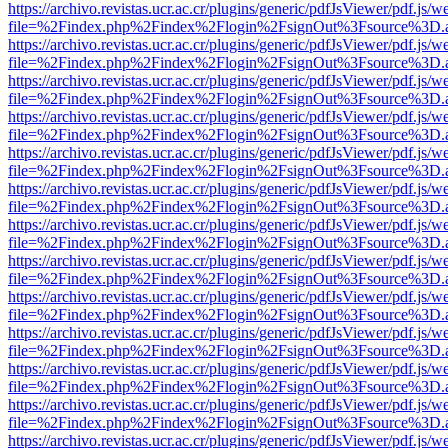
https://archivo.revistas.ucr.ac.cr/plugins/generic/pdfJsViewer/pdf.js/
file=%2Findex.php%2Findex%2Flogin%2FsignOut%3Fsource%3D.ame
https://archivo.revistas.ucr.ac.cr/plugins/generic/pdfJsViewer/pdf.js/
file=%2Findex.php%2Findex%2Flogin%2FsignOut%3Fsource%3D.ame
https://archivo.revistas.ucr.ac.cr/plugins/generic/pdfJsViewer/pdf.js/
file=%2Findex.php%2Findex%2Flogin%2FsignOut%3Fsource%3D.ame
https://archivo.revistas.ucr.ac.cr/plugins/generic/pdfJsViewer/pdf.js/
file=%2Findex.php%2Findex%2Flogin%2FsignOut%3Fsource%3D.ame
https://archivo.revistas.ucr.ac.cr/plugins/generic/pdfJsViewer/pdf.js/
file=%2Findex.php%2Findex%2Flogin%2FsignOut%3Fsource%3D.ame
https://archivo.revistas.ucr.ac.cr/plugins/generic/pdfJsViewer/pdf.js/
file=%2Findex.php%2Findex%2Flogin%2FsignOut%3Fsource%3D.ame
https://archivo.revistas.ucr.ac.cr/plugins/generic/pdfJsViewer/pdf.js/
file=%2Findex.php%2Findex%2Flogin%2FsignOut%3Fsource%3D.ame
https://archivo.revistas.ucr.ac.cr/plugins/generic/pdfJsViewer/pdf.js/
file=%2Findex.php%2Findex%2Flogin%2FsignOut%3Fsource%3D.ame
https://archivo.revistas.ucr.ac.cr/plugins/generic/pdfJsViewer/pdf.js/
file=%2Findex.php%2Findex%2Flogin%2FsignOut%3Fsource%3D.ame
https://archivo.revistas.ucr.ac.cr/plugins/generic/pdfJsViewer/pdf.js/
file=%2Findex.php%2Findex%2Flogin%2FsignOut%3Fsource%3D.ame
https://archivo.revistas.ucr.ac.cr/plugins/generic/pdfJsViewer/pdf.js/
file=%2Findex.php%2Findex%2Flogin%2FsignOut%3Fsource%3D.ame
https://archivo.revistas.ucr.ac.cr/plugins/generic/pdfJsViewer/pdf.js/
file=%2Findex.php%2Findex%2Flogin%2FsignOut%3Fsource%3D.ame
https://archivo.revistas.ucr.ac.cr/plugins/generic/pdfJsViewer/pdf.js/