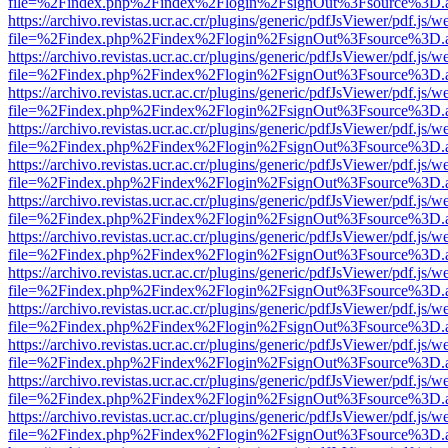
file=%2Findex.php%2Findex%2Flogin%2FsignOut%3Fsource%3D.ame
https://archivo.revistas.ucr.ac.cr/plugins/generic/pdfJsViewer/pdf.js/
file=%2Findex.php%2Findex%2Flogin%2FsignOut%3Fsource%3D.ame
https://archivo.revistas.ucr.ac.cr/plugins/generic/pdfJsViewer/pdf.js/
file=%2Findex.php%2Findex%2Flogin%2FsignOut%3Fsource%3D.ame
https://archivo.revistas.ucr.ac.cr/plugins/generic/pdfJsViewer/pdf.js/
file=%2Findex.php%2Findex%2Flogin%2FsignOut%3Fsource%3D.ame
https://archivo.revistas.ucr.ac.cr/plugins/generic/pdfJsViewer/pdf.js/
file=%2Findex.php%2Findex%2Flogin%2FsignOut%3Fsource%3D.ame
https://archivo.revistas.ucr.ac.cr/plugins/generic/pdfJsViewer/pdf.js/
file=%2Findex.php%2Findex%2Flogin%2FsignOut%3Fsource%3D.ame
https://archivo.revistas.ucr.ac.cr/plugins/generic/pdfJsViewer/pdf.js/
file=%2Findex.php%2Findex%2Flogin%2FsignOut%3Fsource%3D.ame
https://archivo.revistas.ucr.ac.cr/plugins/generic/pdfJsViewer/pdf.js/
file=%2Findex.php%2Findex%2Flogin%2FsignOut%3Fsource%3D.ame
https://archivo.revistas.ucr.ac.cr/plugins/generic/pdfJsViewer/pdf.js/
file=%2Findex.php%2Findex%2Flogin%2FsignOut%3Fsource%3D.ame
https://archivo.revistas.ucr.ac.cr/plugins/generic/pdfJsViewer/pdf.js/
file=%2Findex.php%2Findex%2Flogin%2FsignOut%3Fsource%3D.ame
https://archivo.revistas.ucr.ac.cr/plugins/generic/pdfJsViewer/pdf.js/
file=%2Findex.php%2Findex%2Flogin%2FsignOut%3Fsource%3D.ame
https://archivo.revistas.ucr.ac.cr/plugins/generic/pdfJsViewer/pdf.js/
file=%2Findex.php%2Findex%2Flogin%2FsignOut%3Fsource%3D.ame
https://archivo.revistas.ucr.ac.cr/plugins/generic/pdfJsViewer/pdf.js/
file=%2Findex.php%2Findex%2Flogin%2FsignOut%3Fsource%3D.ame