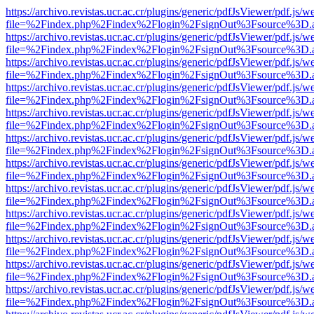
https://archivo.revistas.ucr.ac.cr/plugins/generic/pdfJsViewer/pdf.js/
file=%2Findex.php%2Findex%2Flogin%2FsignOut%3Fsource%3D.ame
https://archivo.revistas.ucr.ac.cr/plugins/generic/pdfJsViewer/pdf.js/
file=%2Findex.php%2Findex%2Flogin%2FsignOut%3Fsource%3D.ame
https://archivo.revistas.ucr.ac.cr/plugins/generic/pdfJsViewer/pdf.js/
file=%2Findex.php%2Findex%2Flogin%2FsignOut%3Fsource%3D.ame
https://archivo.revistas.ucr.ac.cr/plugins/generic/pdfJsViewer/pdf.js/
file=%2Findex.php%2Findex%2Flogin%2FsignOut%3Fsource%3D.ame
https://archivo.revistas.ucr.ac.cr/plugins/generic/pdfJsViewer/pdf.js/
file=%2Findex.php%2Findex%2Flogin%2FsignOut%3Fsource%3D.ame
https://archivo.revistas.ucr.ac.cr/plugins/generic/pdfJsViewer/pdf.js/
file=%2Findex.php%2Findex%2Flogin%2FsignOut%3Fsource%3D.ame
https://archivo.revistas.ucr.ac.cr/plugins/generic/pdfJsViewer/pdf.js/
file=%2Findex.php%2Findex%2Flogin%2FsignOut%3Fsource%3D.ame
https://archivo.revistas.ucr.ac.cr/plugins/generic/pdfJsViewer/pdf.js/
file=%2Findex.php%2Findex%2Flogin%2FsignOut%3Fsource%3D.ame
https://archivo.revistas.ucr.ac.cr/plugins/generic/pdfJsViewer/pdf.js/
file=%2Findex.php%2Findex%2Flogin%2FsignOut%3Fsource%3D.ame
https://archivo.revistas.ucr.ac.cr/plugins/generic/pdfJsViewer/pdf.js/
file=%2Findex.php%2Findex%2Flogin%2FsignOut%3Fsource%3D.ame
https://archivo.revistas.ucr.ac.cr/plugins/generic/pdfJsViewer/pdf.js/
file=%2Findex.php%2Findex%2Flogin%2FsignOut%3Fsource%3D.ame
https://archivo.revistas.ucr.ac.cr/plugins/generic/pdfJsViewer/pdf.js/
file=%2Findex.php%2Findex%2Flogin%2FsignOut%3Fsource%3D.ame