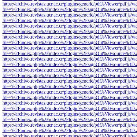
https://archivo.revistas.ucr.ac.cr/plugins/generic/pdfJsViewer/pdf.js/
file=%2Findex.php%2Findex%2Flogin%2FsignOut%3Fsource%3D.ame
https://archivo.revistas.ucr.ac.cr/plugins/generic/pdfJsViewer/pdf.js/
file=%2Findex.php%2Findex%2Flogin%2FsignOut%3Fsource%3D.ame
https://archivo.revistas.ucr.ac.cr/plugins/generic/pdfJsViewer/pdf.js/
file=%2Findex.php%2Findex%2Flogin%2FsignOut%3Fsource%3D.ame
https://archivo.revistas.ucr.ac.cr/plugins/generic/pdfJsViewer/pdf.js/
file=%2Findex.php%2Findex%2Flogin%2FsignOut%3Fsource%3D.ame
https://archivo.revistas.ucr.ac.cr/plugins/generic/pdfJsViewer/pdf.js/
file=%2Findex.php%2Findex%2Flogin%2FsignOut%3Fsource%3D.ame
https://archivo.revistas.ucr.ac.cr/plugins/generic/pdfJsViewer/pdf.js/
file=%2Findex.php%2Findex%2Flogin%2FsignOut%3Fsource%3D.ame
https://archivo.revistas.ucr.ac.cr/plugins/generic/pdfJsViewer/pdf.js/
file=%2Findex.php%2Findex%2Flogin%2FsignOut%3Fsource%3D.ame
https://archivo.revistas.ucr.ac.cr/plugins/generic/pdfJsViewer/pdf.js/
file=%2Findex.php%2Findex%2Flogin%2FsignOut%3Fsource%3D.ame
https://archivo.revistas.ucr.ac.cr/plugins/generic/pdfJsViewer/pdf.js/
file=%2Findex.php%2Findex%2Flogin%2FsignOut%3Fsource%3D.ame
https://archivo.revistas.ucr.ac.cr/plugins/generic/pdfJsViewer/pdf.js/
file=%2Findex.php%2Findex%2Flogin%2FsignOut%3Fsource%3D.ame
https://archivo.revistas.ucr.ac.cr/plugins/generic/pdfJsViewer/pdf.js/
file=%2Findex.php%2Findex%2Flogin%2FsignOut%3Fsource%3D.ame
https://archivo.revistas.ucr.ac.cr/plugins/generic/pdfJsViewer/pdf.js/
file=%2Findex.php%2Findex%2Flogin%2FsignOut%3Fsource%3D.ame
https://archivo.revistas.ucr.ac.cr/plugins/generic/pdfJsViewer/pdf.js/