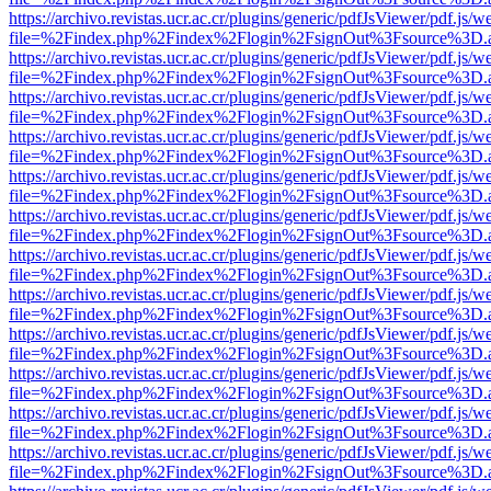
https://archivo.revistas.ucr.ac.cr/plugins/generic/pdfJsViewer/pdf.js/
file=%2Findex.php%2Findex%2Flogin%2FsignOut%3Fsource%3D.ame
https://archivo.revistas.ucr.ac.cr/plugins/generic/pdfJsViewer/pdf.js/
file=%2Findex.php%2Findex%2Flogin%2FsignOut%3Fsource%3D.ame
https://archivo.revistas.ucr.ac.cr/plugins/generic/pdfJsViewer/pdf.js/
file=%2Findex.php%2Findex%2Flogin%2FsignOut%3Fsource%3D.ame
https://archivo.revistas.ucr.ac.cr/plugins/generic/pdfJsViewer/pdf.js/
file=%2Findex.php%2Findex%2Flogin%2FsignOut%3Fsource%3D.ame
https://archivo.revistas.ucr.ac.cr/plugins/generic/pdfJsViewer/pdf.js/
file=%2Findex.php%2Findex%2Flogin%2FsignOut%3Fsource%3D.ame
https://archivo.revistas.ucr.ac.cr/plugins/generic/pdfJsViewer/pdf.js/
file=%2Findex.php%2Findex%2Flogin%2FsignOut%3Fsource%3D.ame
https://archivo.revistas.ucr.ac.cr/plugins/generic/pdfJsViewer/pdf.js/
file=%2Findex.php%2Findex%2Flogin%2FsignOut%3Fsource%3D.ame
https://archivo.revistas.ucr.ac.cr/plugins/generic/pdfJsViewer/pdf.js/
file=%2Findex.php%2Findex%2Flogin%2FsignOut%3Fsource%3D.ame
https://archivo.revistas.ucr.ac.cr/plugins/generic/pdfJsViewer/pdf.js/
file=%2Findex.php%2Findex%2Flogin%2FsignOut%3Fsource%3D.ame
https://archivo.revistas.ucr.ac.cr/plugins/generic/pdfJsViewer/pdf.js/
file=%2Findex.php%2Findex%2Flogin%2FsignOut%3Fsource%3D.ame
https://archivo.revistas.ucr.ac.cr/plugins/generic/pdfJsViewer/pdf.js/
file=%2Findex.php%2Findex%2Flogin%2FsignOut%3Fsource%3D.ame
https://archivo.revistas.ucr.ac.cr/plugins/generic/pdfJsViewer/pdf.js/
file=%2Findex.php%2Findex%2Flogin%2FsignOut%3Fsource%3D.ame