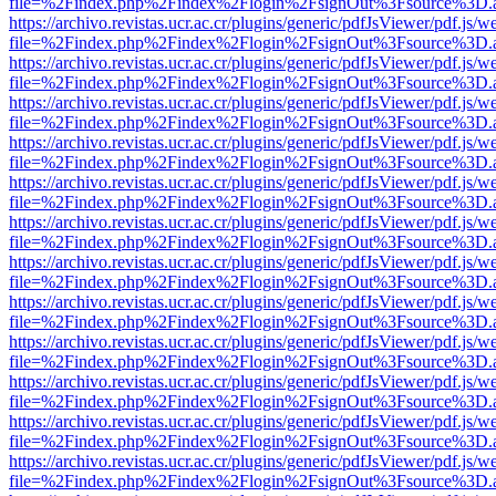
file=%2Findex.php%2Findex%2Flogin%2FsignOut%3Fsource%3D.ame
https://archivo.revistas.ucr.ac.cr/plugins/generic/pdfJsViewer/pdf.js/
file=%2Findex.php%2Findex%2Flogin%2FsignOut%3Fsource%3D.ame
https://archivo.revistas.ucr.ac.cr/plugins/generic/pdfJsViewer/pdf.js/
file=%2Findex.php%2Findex%2Flogin%2FsignOut%3Fsource%3D.ame
https://archivo.revistas.ucr.ac.cr/plugins/generic/pdfJsViewer/pdf.js/
file=%2Findex.php%2Findex%2Flogin%2FsignOut%3Fsource%3D.ame
https://archivo.revistas.ucr.ac.cr/plugins/generic/pdfJsViewer/pdf.js/
file=%2Findex.php%2Findex%2Flogin%2FsignOut%3Fsource%3D.ame
https://archivo.revistas.ucr.ac.cr/plugins/generic/pdfJsViewer/pdf.js/
file=%2Findex.php%2Findex%2Flogin%2FsignOut%3Fsource%3D.ame
https://archivo.revistas.ucr.ac.cr/plugins/generic/pdfJsViewer/pdf.js/
file=%2Findex.php%2Findex%2Flogin%2FsignOut%3Fsource%3D.ame
https://archivo.revistas.ucr.ac.cr/plugins/generic/pdfJsViewer/pdf.js/
file=%2Findex.php%2Findex%2Flogin%2FsignOut%3Fsource%3D.ame
https://archivo.revistas.ucr.ac.cr/plugins/generic/pdfJsViewer/pdf.js/
file=%2Findex.php%2Findex%2Flogin%2FsignOut%3Fsource%3D.ame
https://archivo.revistas.ucr.ac.cr/plugins/generic/pdfJsViewer/pdf.js/
file=%2Findex.php%2Findex%2Flogin%2FsignOut%3Fsource%3D.ame
https://archivo.revistas.ucr.ac.cr/plugins/generic/pdfJsViewer/pdf.js/
file=%2Findex.php%2Findex%2Flogin%2FsignOut%3Fsource%3D.ame
https://archivo.revistas.ucr.ac.cr/plugins/generic/pdfJsViewer/pdf.js/
file=%2Findex.php%2Findex%2Flogin%2FsignOut%3Fsource%3D.ame
https://archivo.revistas.ucr.ac.cr/plugins/generic/pdfJsViewer/pdf.js/
file=%2Findex.php%2Findex%2Flogin%2FsignOut%3Fsource%3D.ame