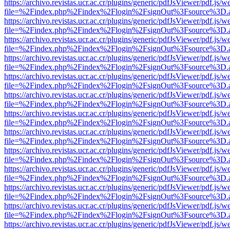
https://archivo.revistas.ucr.ac.cr/plugins/generic/pdfJsViewer/pdf.js/
file=%2Findex.php%2Findex%2Flogin%2FsignOut%3Fsource%3D.ame
https://archivo.revistas.ucr.ac.cr/plugins/generic/pdfJsViewer/pdf.js/
file=%2Findex.php%2Findex%2Flogin%2FsignOut%3Fsource%3D.ame
https://archivo.revistas.ucr.ac.cr/plugins/generic/pdfJsViewer/pdf.js/
file=%2Findex.php%2Findex%2Flogin%2FsignOut%3Fsource%3D.ame
https://archivo.revistas.ucr.ac.cr/plugins/generic/pdfJsViewer/pdf.js/
file=%2Findex.php%2Findex%2Flogin%2FsignOut%3Fsource%3D.ame
https://archivo.revistas.ucr.ac.cr/plugins/generic/pdfJsViewer/pdf.js/
file=%2Findex.php%2Findex%2Flogin%2FsignOut%3Fsource%3D.ame
https://archivo.revistas.ucr.ac.cr/plugins/generic/pdfJsViewer/pdf.js/
file=%2Findex.php%2Findex%2Flogin%2FsignOut%3Fsource%3D.ame
https://archivo.revistas.ucr.ac.cr/plugins/generic/pdfJsViewer/pdf.js/
file=%2Findex.php%2Findex%2Flogin%2FsignOut%3Fsource%3D.ame
https://archivo.revistas.ucr.ac.cr/plugins/generic/pdfJsViewer/pdf.js/
file=%2Findex.php%2Findex%2Flogin%2FsignOut%3Fsource%3D.ame
https://archivo.revistas.ucr.ac.cr/plugins/generic/pdfJsViewer/pdf.js/
file=%2Findex.php%2Findex%2Flogin%2FsignOut%3Fsource%3D.ame
https://archivo.revistas.ucr.ac.cr/plugins/generic/pdfJsViewer/pdf.js/
file=%2Findex.php%2Findex%2Flogin%2FsignOut%3Fsource%3D.ame
https://archivo.revistas.ucr.ac.cr/plugins/generic/pdfJsViewer/pdf.js/
file=%2Findex.php%2Findex%2Flogin%2FsignOut%3Fsource%3D.ame
https://archivo.revistas.ucr.ac.cr/plugins/generic/pdfJsViewer/pdf.js/
file=%2Findex.php%2Findex%2Flogin%2FsignOut%3Fsource%3D.ame
https://archivo.revistas.ucr.ac.cr/plugins/generic/pdfJsViewer/pdf.js/