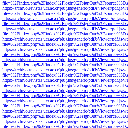
file=%2Findex.php%2Findex%2Flogin%2FsignOut%3Fsource%3D.ame
https://archivo.revistas.ucr.ac.cr/plugins/generic/pdfJsViewer/pdf.js/
file=%2Findex.php%2Findex%2Flogin%2FsignOut%3Fsource%3D.ame
https://archivo.revistas.ucr.ac.cr/plugins/generic/pdfJsViewer/pdf.js/
file=%2Findex.php%2Findex%2Flogin%2FsignOut%3Fsource%3D.ame
https://archivo.revistas.ucr.ac.cr/plugins/generic/pdfJsViewer/pdf.js/
file=%2Findex.php%2Findex%2Flogin%2FsignOut%3Fsource%3D.ame
https://archivo.revistas.ucr.ac.cr/plugins/generic/pdfJsViewer/pdf.js/
file=%2Findex.php%2Findex%2Flogin%2FsignOut%3Fsource%3D.ame
https://archivo.revistas.ucr.ac.cr/plugins/generic/pdfJsViewer/pdf.js/
file=%2Findex.php%2Findex%2Flogin%2FsignOut%3Fsource%3D.ame
https://archivo.revistas.ucr.ac.cr/plugins/generic/pdfJsViewer/pdf.js/
file=%2Findex.php%2Findex%2Flogin%2FsignOut%3Fsource%3D.ame
https://archivo.revistas.ucr.ac.cr/plugins/generic/pdfJsViewer/pdf.js/
file=%2Findex.php%2Findex%2Flogin%2FsignOut%3Fsource%3D.ame
https://archivo.revistas.ucr.ac.cr/plugins/generic/pdfJsViewer/pdf.js/
file=%2Findex.php%2Findex%2Flogin%2FsignOut%3Fsource%3D.ame
https://archivo.revistas.ucr.ac.cr/plugins/generic/pdfJsViewer/pdf.js/
file=%2Findex.php%2Findex%2Flogin%2FsignOut%3Fsource%3D.ame
https://archivo.revistas.ucr.ac.cr/plugins/generic/pdfJsViewer/pdf.js/
file=%2Findex.php%2Findex%2Flogin%2FsignOut%3Fsource%3D.ame
https://archivo.revistas.ucr.ac.cr/plugins/generic/pdfJsViewer/pdf.js/
file=%2Findex.php%2Findex%2Flogin%2FsignOut%3Fsource%3D.ame
https://archivo.revistas.ucr.ac.cr/plugins/generic/pdfJsViewer/pdf.js/
file=%2Findex.php%2Findex%2Flogin%2FsignOut%3Fsource%3D.ame