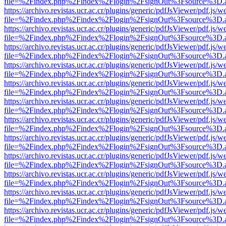
file=%2Findex.php%2Findex%2Flogin%2FsignOut%3Fsource%3D.ame
https://archivo.revistas.ucr.ac.cr/plugins/generic/pdfJsViewer/pdf.js/
file=%2Findex.php%2Findex%2Flogin%2FsignOut%3Fsource%3D.ame
https://archivo.revistas.ucr.ac.cr/plugins/generic/pdfJsViewer/pdf.js/
file=%2Findex.php%2Findex%2Flogin%2FsignOut%3Fsource%3D.ame
https://archivo.revistas.ucr.ac.cr/plugins/generic/pdfJsViewer/pdf.js/
file=%2Findex.php%2Findex%2Flogin%2FsignOut%3Fsource%3D.ame
https://archivo.revistas.ucr.ac.cr/plugins/generic/pdfJsViewer/pdf.js/
file=%2Findex.php%2Findex%2Flogin%2FsignOut%3Fsource%3D.ame
https://archivo.revistas.ucr.ac.cr/plugins/generic/pdfJsViewer/pdf.js/
file=%2Findex.php%2Findex%2Flogin%2FsignOut%3Fsource%3D.ame
https://archivo.revistas.ucr.ac.cr/plugins/generic/pdfJsViewer/pdf.js/
file=%2Findex.php%2Findex%2Flogin%2FsignOut%3Fsource%3D.ame
https://archivo.revistas.ucr.ac.cr/plugins/generic/pdfJsViewer/pdf.js/
file=%2Findex.php%2Findex%2Flogin%2FsignOut%3Fsource%3D.ame
https://archivo.revistas.ucr.ac.cr/plugins/generic/pdfJsViewer/pdf.js/
file=%2Findex.php%2Findex%2Flogin%2FsignOut%3Fsource%3D.ame
https://archivo.revistas.ucr.ac.cr/plugins/generic/pdfJsViewer/pdf.js/
file=%2Findex.php%2Findex%2Flogin%2FsignOut%3Fsource%3D.ame
https://archivo.revistas.ucr.ac.cr/plugins/generic/pdfJsViewer/pdf.js/
file=%2Findex.php%2Findex%2Flogin%2FsignOut%3Fsource%3D.ame
https://archivo.revistas.ucr.ac.cr/plugins/generic/pdfJsViewer/pdf.js/
file=%2Findex.php%2Findex%2Flogin%2FsignOut%3Fsource%3D.ame
https://archivo.revistas.ucr.ac.cr/plugins/generic/pdfJsViewer/pdf.js/
file=%2Findex.php%2Findex%2Flogin%2FsignOut%3Fsource%3D.ame