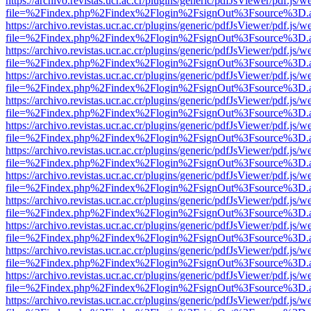
https://archivo.revistas.ucr.ac.cr/plugins/generic/pdfJsViewer/pdf.js/
file=%2Findex.php%2Findex%2Flogin%2FsignOut%3Fsource%3D.ame
https://archivo.revistas.ucr.ac.cr/plugins/generic/pdfJsViewer/pdf.js/
file=%2Findex.php%2Findex%2Flogin%2FsignOut%3Fsource%3D.ame
https://archivo.revistas.ucr.ac.cr/plugins/generic/pdfJsViewer/pdf.js/
file=%2Findex.php%2Findex%2Flogin%2FsignOut%3Fsource%3D.ame
https://archivo.revistas.ucr.ac.cr/plugins/generic/pdfJsViewer/pdf.js/
file=%2Findex.php%2Findex%2Flogin%2FsignOut%3Fsource%3D.ame
https://archivo.revistas.ucr.ac.cr/plugins/generic/pdfJsViewer/pdf.js/
file=%2Findex.php%2Findex%2Flogin%2FsignOut%3Fsource%3D.ame
https://archivo.revistas.ucr.ac.cr/plugins/generic/pdfJsViewer/pdf.js/
file=%2Findex.php%2Findex%2Flogin%2FsignOut%3Fsource%3D.ame
https://archivo.revistas.ucr.ac.cr/plugins/generic/pdfJsViewer/pdf.js/
file=%2Findex.php%2Findex%2Flogin%2FsignOut%3Fsource%3D.ame
https://archivo.revistas.ucr.ac.cr/plugins/generic/pdfJsViewer/pdf.js/
file=%2Findex.php%2Findex%2Flogin%2FsignOut%3Fsource%3D.ame
https://archivo.revistas.ucr.ac.cr/plugins/generic/pdfJsViewer/pdf.js/
file=%2Findex.php%2Findex%2Flogin%2FsignOut%3Fsource%3D.ame
https://archivo.revistas.ucr.ac.cr/plugins/generic/pdfJsViewer/pdf.js/
file=%2Findex.php%2Findex%2Flogin%2FsignOut%3Fsource%3D.ame
https://archivo.revistas.ucr.ac.cr/plugins/generic/pdfJsViewer/pdf.js/
file=%2Findex.php%2Findex%2Flogin%2FsignOut%3Fsource%3D.ame
https://archivo.revistas.ucr.ac.cr/plugins/generic/pdfJsViewer/pdf.js/
file=%2Findex.php%2Findex%2Flogin%2FsignOut%3Fsource%3D.ame
https://archivo.revistas.ucr.ac.cr/plugins/generic/pdfJsViewer/pdf.js/