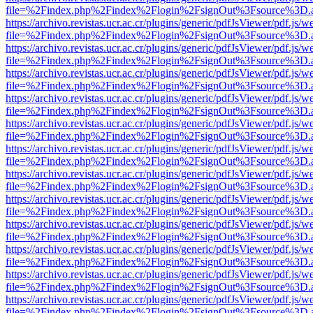
file=%2Findex.php%2Findex%2Flogin%2FsignOut%3Fsource%3D.ame
https://archivo.revistas.ucr.ac.cr/plugins/generic/pdfJsViewer/pdf.js/
file=%2Findex.php%2Findex%2Flogin%2FsignOut%3Fsource%3D.ame
https://archivo.revistas.ucr.ac.cr/plugins/generic/pdfJsViewer/pdf.js/
file=%2Findex.php%2Findex%2Flogin%2FsignOut%3Fsource%3D.ame
https://archivo.revistas.ucr.ac.cr/plugins/generic/pdfJsViewer/pdf.js/
file=%2Findex.php%2Findex%2Flogin%2FsignOut%3Fsource%3D.ame
https://archivo.revistas.ucr.ac.cr/plugins/generic/pdfJsViewer/pdf.js/
file=%2Findex.php%2Findex%2Flogin%2FsignOut%3Fsource%3D.ame
https://archivo.revistas.ucr.ac.cr/plugins/generic/pdfJsViewer/pdf.js/
file=%2Findex.php%2Findex%2Flogin%2FsignOut%3Fsource%3D.ame
https://archivo.revistas.ucr.ac.cr/plugins/generic/pdfJsViewer/pdf.js/
file=%2Findex.php%2Findex%2Flogin%2FsignOut%3Fsource%3D.ame
https://archivo.revistas.ucr.ac.cr/plugins/generic/pdfJsViewer/pdf.js/
file=%2Findex.php%2Findex%2Flogin%2FsignOut%3Fsource%3D.ame
https://archivo.revistas.ucr.ac.cr/plugins/generic/pdfJsViewer/pdf.js/
file=%2Findex.php%2Findex%2Flogin%2FsignOut%3Fsource%3D.ame
https://archivo.revistas.ucr.ac.cr/plugins/generic/pdfJsViewer/pdf.js/
file=%2Findex.php%2Findex%2Flogin%2FsignOut%3Fsource%3D.ame
https://archivo.revistas.ucr.ac.cr/plugins/generic/pdfJsViewer/pdf.js/
file=%2Findex.php%2Findex%2Flogin%2FsignOut%3Fsource%3D.ame
https://archivo.revistas.ucr.ac.cr/plugins/generic/pdfJsViewer/pdf.js/
file=%2Findex.php%2Findex%2Flogin%2FsignOut%3Fsource%3D.ame
https://archivo.revistas.ucr.ac.cr/plugins/generic/pdfJsViewer/pdf.js/
file=%2Findex.php%2Findex%2Flogin%2FsignOut%3Fsource%3D.ame