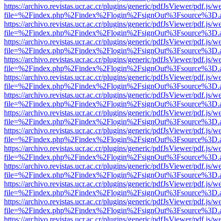
https://archivo.revistas.ucr.ac.cr/plugins/generic/pdfJsViewer/pdf.js/
file=%2Findex.php%2Findex%2Flogin%2FsignOut%3Fsource%3D.ame
https://archivo.revistas.ucr.ac.cr/plugins/generic/pdfJsViewer/pdf.js/
file=%2Findex.php%2Findex%2Flogin%2FsignOut%3Fsource%3D.ame
https://archivo.revistas.ucr.ac.cr/plugins/generic/pdfJsViewer/pdf.js/
file=%2Findex.php%2Findex%2Flogin%2FsignOut%3Fsource%3D.ame
https://archivo.revistas.ucr.ac.cr/plugins/generic/pdfJsViewer/pdf.js/
file=%2Findex.php%2Findex%2Flogin%2FsignOut%3Fsource%3D.ame
https://archivo.revistas.ucr.ac.cr/plugins/generic/pdfJsViewer/pdf.js/
file=%2Findex.php%2Findex%2Flogin%2FsignOut%3Fsource%3D.ame
https://archivo.revistas.ucr.ac.cr/plugins/generic/pdfJsViewer/pdf.js/
file=%2Findex.php%2Findex%2Flogin%2FsignOut%3Fsource%3D.ame
https://archivo.revistas.ucr.ac.cr/plugins/generic/pdfJsViewer/pdf.js/
file=%2Findex.php%2Findex%2Flogin%2FsignOut%3Fsource%3D.ame
https://archivo.revistas.ucr.ac.cr/plugins/generic/pdfJsViewer/pdf.js/
file=%2Findex.php%2Findex%2Flogin%2FsignOut%3Fsource%3D.ame
https://archivo.revistas.ucr.ac.cr/plugins/generic/pdfJsViewer/pdf.js/
file=%2Findex.php%2Findex%2Flogin%2FsignOut%3Fsource%3D.ame
https://archivo.revistas.ucr.ac.cr/plugins/generic/pdfJsViewer/pdf.js/
file=%2Findex.php%2Findex%2Flogin%2FsignOut%3Fsource%3D.ame
https://archivo.revistas.ucr.ac.cr/plugins/generic/pdfJsViewer/pdf.js/
file=%2Findex.php%2Findex%2Flogin%2FsignOut%3Fsource%3D.ame
https://archivo.revistas.ucr.ac.cr/plugins/generic/pdfJsViewer/pdf.js/
file=%2Findex.php%2Findex%2Flogin%2FsignOut%3Fsource%3D.ame
https://archivo.revistas.ucr.ac.cr/plugins/generic/pdfJsViewer/pdf.js/