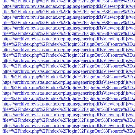
file=%2Findex.php%2Findex%2Flogin%2FsignOut%3Fsource%3D.ame
https://archivo.revistas.ucr.ac.cr/plugins/generic/pdfJsViewer/pdf.js/
file=%2Findex.php%2Findex%2Flogin%2FsignOut%3Fsource%3D.ame
https://archivo.revistas.ucr.ac.cr/plugins/generic/pdfJsViewer/pdf.js/
file=%2Findex.php%2Findex%2Flogin%2FsignOut%3Fsource%3D.ame
https://archivo.revistas.ucr.ac.cr/plugins/generic/pdfJsViewer/pdf.js/
file=%2Findex.php%2Findex%2Flogin%2FsignOut%3Fsource%3D.ame
https://archivo.revistas.ucr.ac.cr/plugins/generic/pdfJsViewer/pdf.js/
file=%2Findex.php%2Findex%2Flogin%2FsignOut%3Fsource%3D.ame
https://archivo.revistas.ucr.ac.cr/plugins/generic/pdfJsViewer/pdf.js/
file=%2Findex.php%2Findex%2Flogin%2FsignOut%3Fsource%3D.ame
https://archivo.revistas.ucr.ac.cr/plugins/generic/pdfJsViewer/pdf.js/
file=%2Findex.php%2Findex%2Flogin%2FsignOut%3Fsource%3D.ame
https://archivo.revistas.ucr.ac.cr/plugins/generic/pdfJsViewer/pdf.js/
file=%2Findex.php%2Findex%2Flogin%2FsignOut%3Fsource%3D.ame
https://archivo.revistas.ucr.ac.cr/plugins/generic/pdfJsViewer/pdf.js/
file=%2Findex.php%2Findex%2Flogin%2FsignOut%3Fsource%3D.ame
https://archivo.revistas.ucr.ac.cr/plugins/generic/pdfJsViewer/pdf.js/
file=%2Findex.php%2Findex%2Flogin%2FsignOut%3Fsource%3D.ame
https://archivo.revistas.ucr.ac.cr/plugins/generic/pdfJsViewer/pdf.js/
file=%2Findex.php%2Findex%2Flogin%2FsignOut%3Fsource%3D.ame
https://archivo.revistas.ucr.ac.cr/plugins/generic/pdfJsViewer/pdf.js/
file=%2Findex.php%2Findex%2Flogin%2FsignOut%3Fsource%3D.ame
https://archivo.revistas.ucr.ac.cr/plugins/generic/pdfJsViewer/pdf.js/
file=%2Findex.php%2Findex%2Flogin%2FsignOut%3Fsource%3D.ame