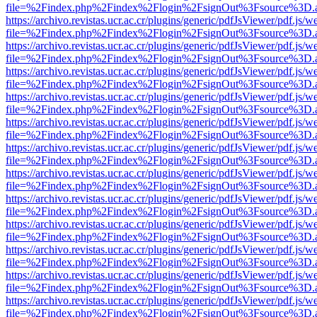
file=%2Findex.php%2Findex%2Flogin%2FsignOut%3Fsource%3D.ame
https://archivo.revistas.ucr.ac.cr/plugins/generic/pdfJsViewer/pdf.js/
file=%2Findex.php%2Findex%2Flogin%2FsignOut%3Fsource%3D.ame
https://archivo.revistas.ucr.ac.cr/plugins/generic/pdfJsViewer/pdf.js/
file=%2Findex.php%2Findex%2Flogin%2FsignOut%3Fsource%3D.ame
https://archivo.revistas.ucr.ac.cr/plugins/generic/pdfJsViewer/pdf.js/
file=%2Findex.php%2Findex%2Flogin%2FsignOut%3Fsource%3D.ame
https://archivo.revistas.ucr.ac.cr/plugins/generic/pdfJsViewer/pdf.js/
file=%2Findex.php%2Findex%2Flogin%2FsignOut%3Fsource%3D.ame
https://archivo.revistas.ucr.ac.cr/plugins/generic/pdfJsViewer/pdf.js/
file=%2Findex.php%2Findex%2Flogin%2FsignOut%3Fsource%3D.ame
https://archivo.revistas.ucr.ac.cr/plugins/generic/pdfJsViewer/pdf.js/
file=%2Findex.php%2Findex%2Flogin%2FsignOut%3Fsource%3D.ame
https://archivo.revistas.ucr.ac.cr/plugins/generic/pdfJsViewer/pdf.js/
file=%2Findex.php%2Findex%2Flogin%2FsignOut%3Fsource%3D.ame
https://archivo.revistas.ucr.ac.cr/plugins/generic/pdfJsViewer/pdf.js/
file=%2Findex.php%2Findex%2Flogin%2FsignOut%3Fsource%3D.ame
https://archivo.revistas.ucr.ac.cr/plugins/generic/pdfJsViewer/pdf.js/
file=%2Findex.php%2Findex%2Flogin%2FsignOut%3Fsource%3D.ame
https://archivo.revistas.ucr.ac.cr/plugins/generic/pdfJsViewer/pdf.js/
file=%2Findex.php%2Findex%2Flogin%2FsignOut%3Fsource%3D.ame
https://archivo.revistas.ucr.ac.cr/plugins/generic/pdfJsViewer/pdf.js/
file=%2Findex.php%2Findex%2Flogin%2FsignOut%3Fsource%3D.ame
https://archivo.revistas.ucr.ac.cr/plugins/generic/pdfJsViewer/pdf.js/
file=%2Findex.php%2Findex%2Flogin%2FsignOut%3Fsource%3D.ame