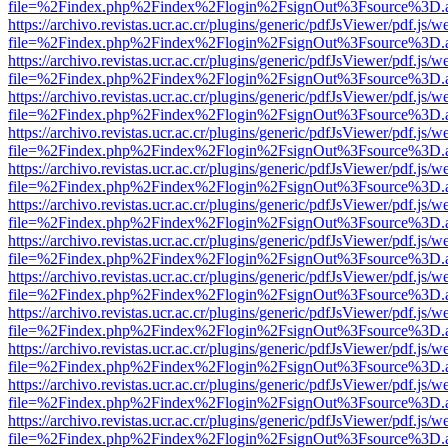
file=%2Findex.php%2Findex%2Flogin%2FsignOut%3Fsource%3D.ame
https://archivo.revistas.ucr.ac.cr/plugins/generic/pdfJsViewer/pdf.js/
file=%2Findex.php%2Findex%2Flogin%2FsignOut%3Fsource%3D.ame
https://archivo.revistas.ucr.ac.cr/plugins/generic/pdfJsViewer/pdf.js/
file=%2Findex.php%2Findex%2Flogin%2FsignOut%3Fsource%3D.ame
https://archivo.revistas.ucr.ac.cr/plugins/generic/pdfJsViewer/pdf.js/
file=%2Findex.php%2Findex%2Flogin%2FsignOut%3Fsource%3D.ame
https://archivo.revistas.ucr.ac.cr/plugins/generic/pdfJsViewer/pdf.js/
file=%2Findex.php%2Findex%2Flogin%2FsignOut%3Fsource%3D.ame
https://archivo.revistas.ucr.ac.cr/plugins/generic/pdfJsViewer/pdf.js/
file=%2Findex.php%2Findex%2Flogin%2FsignOut%3Fsource%3D.ame
https://archivo.revistas.ucr.ac.cr/plugins/generic/pdfJsViewer/pdf.js/
file=%2Findex.php%2Findex%2Flogin%2FsignOut%3Fsource%3D.ame
https://archivo.revistas.ucr.ac.cr/plugins/generic/pdfJsViewer/pdf.js/
file=%2Findex.php%2Findex%2Flogin%2FsignOut%3Fsource%3D.ame
https://archivo.revistas.ucr.ac.cr/plugins/generic/pdfJsViewer/pdf.js/
file=%2Findex.php%2Findex%2Flogin%2FsignOut%3Fsource%3D.ame
https://archivo.revistas.ucr.ac.cr/plugins/generic/pdfJsViewer/pdf.js/
file=%2Findex.php%2Findex%2Flogin%2FsignOut%3Fsource%3D.ame
https://archivo.revistas.ucr.ac.cr/plugins/generic/pdfJsViewer/pdf.js/
file=%2Findex.php%2Findex%2Flogin%2FsignOut%3Fsource%3D.ame
https://archivo.revistas.ucr.ac.cr/plugins/generic/pdfJsViewer/pdf.js/
file=%2Findex.php%2Findex%2Flogin%2FsignOut%3Fsource%3D.ame
https://archivo.revistas.ucr.ac.cr/plugins/generic/pdfJsViewer/pdf.js/
file=%2Findex.php%2Findex%2Flogin%2FsignOut%3Fsource%3D.ame