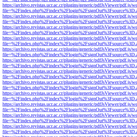
https://archivo.revistas.ucr.ac.cr/plugins/generic/pdfJsViewer/pdf.js/
file=%2Findex.php%2Findex%2Flogin%2FsignOut%3Fsource%3D.ame
https://archivo.revistas.ucr.ac.cr/plugins/generic/pdfJsViewer/pdf.js/
file=%2Findex.php%2Findex%2Flogin%2FsignOut%3Fsource%3D.ame
https://archivo.revistas.ucr.ac.cr/plugins/generic/pdfJsViewer/pdf.js/
file=%2Findex.php%2Findex%2Flogin%2FsignOut%3Fsource%3D.ame
https://archivo.revistas.ucr.ac.cr/plugins/generic/pdfJsViewer/pdf.js/
file=%2Findex.php%2Findex%2Flogin%2FsignOut%3Fsource%3D.ame
https://archivo.revistas.ucr.ac.cr/plugins/generic/pdfJsViewer/pdf.js/
file=%2Findex.php%2Findex%2Flogin%2FsignOut%3Fsource%3D.ame
https://archivo.revistas.ucr.ac.cr/plugins/generic/pdfJsViewer/pdf.js/
file=%2Findex.php%2Findex%2Flogin%2FsignOut%3Fsource%3D.ame
https://archivo.revistas.ucr.ac.cr/plugins/generic/pdfJsViewer/pdf.js/
file=%2Findex.php%2Findex%2Flogin%2FsignOut%3Fsource%3D.ame
https://archivo.revistas.ucr.ac.cr/plugins/generic/pdfJsViewer/pdf.js/
file=%2Findex.php%2Findex%2Flogin%2FsignOut%3Fsource%3D.ame
https://archivo.revistas.ucr.ac.cr/plugins/generic/pdfJsViewer/pdf.js/
file=%2Findex.php%2Findex%2Flogin%2FsignOut%3Fsource%3D.ame
https://archivo.revistas.ucr.ac.cr/plugins/generic/pdfJsViewer/pdf.js/
file=%2Findex.php%2Findex%2Flogin%2FsignOut%3Fsource%3D.ame
https://archivo.revistas.ucr.ac.cr/plugins/generic/pdfJsViewer/pdf.js/
file=%2Findex.php%2Findex%2Flogin%2FsignOut%3Fsource%3D.ame
https://archivo.revistas.ucr.ac.cr/plugins/generic/pdfJsViewer/pdf.js/
file=%2Findex.php%2Findex%2Flogin%2FsignOut%3Fsource%3D.ame