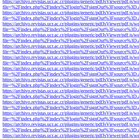
https://archivo.revistas.ucr.ac.cr/plugins/generic/pdfJsViewer/pdf.js/
file=%2Findex.php%2Findex%2Flogin%2FsignOut%3Fsource%3D.ame
https://archivo.revistas.ucr.ac.cr/plugins/generic/pdfJsViewer/pdf.js/
file=%2Findex.php%2Findex%2Flogin%2FsignOut%3Fsource%3D.ame
https://archivo.revistas.ucr.ac.cr/plugins/generic/pdfJsViewer/pdf.js/
file=%2Findex.php%2Findex%2Flogin%2FsignOut%3Fsource%3D.ame
https://archivo.revistas.ucr.ac.cr/plugins/generic/pdfJsViewer/pdf.js/
file=%2Findex.php%2Findex%2Flogin%2FsignOut%3Fsource%3D.ame
https://archivo.revistas.ucr.ac.cr/plugins/generic/pdfJsViewer/pdf.js/
file=%2Findex.php%2Findex%2Flogin%2FsignOut%3Fsource%3D.ame
https://archivo.revistas.ucr.ac.cr/plugins/generic/pdfJsViewer/pdf.js/
file=%2Findex.php%2Findex%2Flogin%2FsignOut%3Fsource%3D.ame
https://archivo.revistas.ucr.ac.cr/plugins/generic/pdfJsViewer/pdf.js/
file=%2Findex.php%2Findex%2Flogin%2FsignOut%3Fsource%3D.ame
https://archivo.revistas.ucr.ac.cr/plugins/generic/pdfJsViewer/pdf.js/
file=%2Findex.php%2Findex%2Flogin%2FsignOut%3Fsource%3D.ame
https://archivo.revistas.ucr.ac.cr/plugins/generic/pdfJsViewer/pdf.js/
file=%2Findex.php%2Findex%2Flogin%2FsignOut%3Fsource%3D.ame
https://archivo.revistas.ucr.ac.cr/plugins/generic/pdfJsViewer/pdf.js/
file=%2Findex.php%2Findex%2Flogin%2FsignOut%3Fsource%3D.ame
https://archivo.revistas.ucr.ac.cr/plugins/generic/pdfJsViewer/pdf.js/
file=%2Findex.php%2Findex%2Flogin%2FsignOut%3Fsource%3D.ame
https://archivo.revistas.ucr.ac.cr/plugins/generic/pdfJsViewer/pdf.js/
file=%2Findex.php%2Findex%2Flogin%2FsignOut%3Fsource%3D.ame
https://archivo.revistas.ucr.ac.cr/plugins/generic/pdfJsViewer/pdf.js/