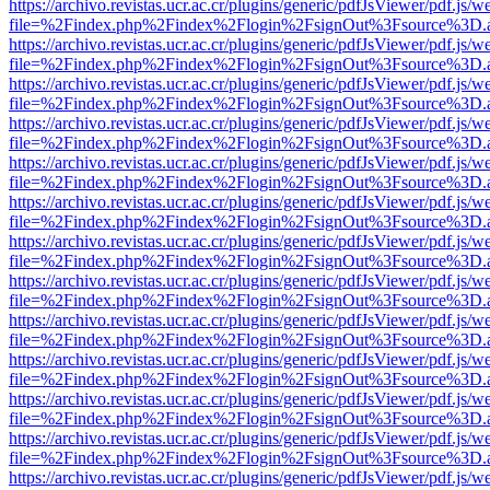
https://archivo.revistas.ucr.ac.cr/plugins/generic/pdfJsViewer/pdf.js/
file=%2Findex.php%2Findex%2Flogin%2FsignOut%3Fsource%3D.ame
https://archivo.revistas.ucr.ac.cr/plugins/generic/pdfJsViewer/pdf.js/
file=%2Findex.php%2Findex%2Flogin%2FsignOut%3Fsource%3D.ame
https://archivo.revistas.ucr.ac.cr/plugins/generic/pdfJsViewer/pdf.js/
file=%2Findex.php%2Findex%2Flogin%2FsignOut%3Fsource%3D.ame
https://archivo.revistas.ucr.ac.cr/plugins/generic/pdfJsViewer/pdf.js/
file=%2Findex.php%2Findex%2Flogin%2FsignOut%3Fsource%3D.ame
https://archivo.revistas.ucr.ac.cr/plugins/generic/pdfJsViewer/pdf.js/
file=%2Findex.php%2Findex%2Flogin%2FsignOut%3Fsource%3D.ame
https://archivo.revistas.ucr.ac.cr/plugins/generic/pdfJsViewer/pdf.js/
file=%2Findex.php%2Findex%2Flogin%2FsignOut%3Fsource%3D.ame
https://archivo.revistas.ucr.ac.cr/plugins/generic/pdfJsViewer/pdf.js/
file=%2Findex.php%2Findex%2Flogin%2FsignOut%3Fsource%3D.ame
https://archivo.revistas.ucr.ac.cr/plugins/generic/pdfJsViewer/pdf.js/
file=%2Findex.php%2Findex%2Flogin%2FsignOut%3Fsource%3D.ame
https://archivo.revistas.ucr.ac.cr/plugins/generic/pdfJsViewer/pdf.js/
file=%2Findex.php%2Findex%2Flogin%2FsignOut%3Fsource%3D.ame
https://archivo.revistas.ucr.ac.cr/plugins/generic/pdfJsViewer/pdf.js/
file=%2Findex.php%2Findex%2Flogin%2FsignOut%3Fsource%3D.ame
https://archivo.revistas.ucr.ac.cr/plugins/generic/pdfJsViewer/pdf.js/
file=%2Findex.php%2Findex%2Flogin%2FsignOut%3Fsource%3D.ame
https://archivo.revistas.ucr.ac.cr/plugins/generic/pdfJsViewer/pdf.js/
file=%2Findex.php%2Findex%2Flogin%2FsignOut%3Fsource%3D.ame
https://archivo.revistas.ucr.ac.cr/plugins/generic/pdfJsViewer/pdf.js/