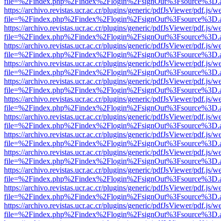
file=%2Findex.php%2Findex%2Flogin%2FsignOut%3Fsource%3D.ame
https://archivo.revistas.ucr.ac.cr/plugins/generic/pdfJsViewer/pdf.js/
file=%2Findex.php%2Findex%2Flogin%2FsignOut%3Fsource%3D.ame
https://archivo.revistas.ucr.ac.cr/plugins/generic/pdfJsViewer/pdf.js/
file=%2Findex.php%2Findex%2Flogin%2FsignOut%3Fsource%3D.ame
https://archivo.revistas.ucr.ac.cr/plugins/generic/pdfJsViewer/pdf.js/
file=%2Findex.php%2Findex%2Flogin%2FsignOut%3Fsource%3D.ame
https://archivo.revistas.ucr.ac.cr/plugins/generic/pdfJsViewer/pdf.js/
file=%2Findex.php%2Findex%2Flogin%2FsignOut%3Fsource%3D.ame
https://archivo.revistas.ucr.ac.cr/plugins/generic/pdfJsViewer/pdf.js/
file=%2Findex.php%2Findex%2Flogin%2FsignOut%3Fsource%3D.ame
https://archivo.revistas.ucr.ac.cr/plugins/generic/pdfJsViewer/pdf.js/
file=%2Findex.php%2Findex%2Flogin%2FsignOut%3Fsource%3D.ame
https://archivo.revistas.ucr.ac.cr/plugins/generic/pdfJsViewer/pdf.js/
file=%2Findex.php%2Findex%2Flogin%2FsignOut%3Fsource%3D.ame
https://archivo.revistas.ucr.ac.cr/plugins/generic/pdfJsViewer/pdf.js/
file=%2Findex.php%2Findex%2Flogin%2FsignOut%3Fsource%3D.ame
https://archivo.revistas.ucr.ac.cr/plugins/generic/pdfJsViewer/pdf.js/
file=%2Findex.php%2Findex%2Flogin%2FsignOut%3Fsource%3D.ame
https://archivo.revistas.ucr.ac.cr/plugins/generic/pdfJsViewer/pdf.js/
file=%2Findex.php%2Findex%2Flogin%2FsignOut%3Fsource%3D.ame
https://archivo.revistas.ucr.ac.cr/plugins/generic/pdfJsViewer/pdf.js/
file=%2Findex.php%2Findex%2Flogin%2FsignOut%3Fsource%3D.ame
https://archivo.revistas.ucr.ac.cr/plugins/generic/pdfJsViewer/pdf.js/
file=%2Findex.php%2Findex%2Flogin%2FsignOut%3Fsource%3D.ame