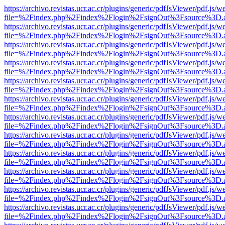
https://archivo.revistas.ucr.ac.cr/plugins/generic/pdfJsViewer/pdf.js/
file=%2Findex.php%2Findex%2Flogin%2FsignOut%3Fsource%3D.ame
https://archivo.revistas.ucr.ac.cr/plugins/generic/pdfJsViewer/pdf.js/
file=%2Findex.php%2Findex%2Flogin%2FsignOut%3Fsource%3D.ame
https://archivo.revistas.ucr.ac.cr/plugins/generic/pdfJsViewer/pdf.js/
file=%2Findex.php%2Findex%2Flogin%2FsignOut%3Fsource%3D.ame
https://archivo.revistas.ucr.ac.cr/plugins/generic/pdfJsViewer/pdf.js/
file=%2Findex.php%2Findex%2Flogin%2FsignOut%3Fsource%3D.ame
https://archivo.revistas.ucr.ac.cr/plugins/generic/pdfJsViewer/pdf.js/
file=%2Findex.php%2Findex%2Flogin%2FsignOut%3Fsource%3D.ame
https://archivo.revistas.ucr.ac.cr/plugins/generic/pdfJsViewer/pdf.js/
file=%2Findex.php%2Findex%2Flogin%2FsignOut%3Fsource%3D.ame
https://archivo.revistas.ucr.ac.cr/plugins/generic/pdfJsViewer/pdf.js/
file=%2Findex.php%2Findex%2Flogin%2FsignOut%3Fsource%3D.ame
https://archivo.revistas.ucr.ac.cr/plugins/generic/pdfJsViewer/pdf.js/
file=%2Findex.php%2Findex%2Flogin%2FsignOut%3Fsource%3D.ame
https://archivo.revistas.ucr.ac.cr/plugins/generic/pdfJsViewer/pdf.js/
file=%2Findex.php%2Findex%2Flogin%2FsignOut%3Fsource%3D.ame
https://archivo.revistas.ucr.ac.cr/plugins/generic/pdfJsViewer/pdf.js/
file=%2Findex.php%2Findex%2Flogin%2FsignOut%3Fsource%3D.ame
https://archivo.revistas.ucr.ac.cr/plugins/generic/pdfJsViewer/pdf.js/
file=%2Findex.php%2Findex%2Flogin%2FsignOut%3Fsource%3D.ame
https://archivo.revistas.ucr.ac.cr/plugins/generic/pdfJsViewer/pdf.js/
file=%2Findex.php%2Findex%2Flogin%2FsignOut%3Fsource%3D.ame