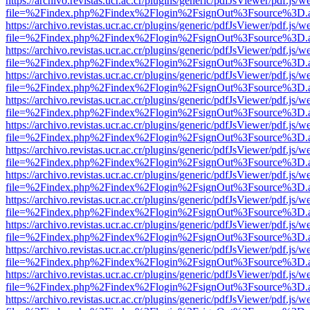
https://archivo.revistas.ucr.ac.cr/plugins/generic/pdfJsViewer/pdf.js/
file=%2Findex.php%2Findex%2Flogin%2FsignOut%3Fsource%3D.ame
https://archivo.revistas.ucr.ac.cr/plugins/generic/pdfJsViewer/pdf.js/
file=%2Findex.php%2Findex%2Flogin%2FsignOut%3Fsource%3D.ame
https://archivo.revistas.ucr.ac.cr/plugins/generic/pdfJsViewer/pdf.js/
file=%2Findex.php%2Findex%2Flogin%2FsignOut%3Fsource%3D.ame
https://archivo.revistas.ucr.ac.cr/plugins/generic/pdfJsViewer/pdf.js/
file=%2Findex.php%2Findex%2Flogin%2FsignOut%3Fsource%3D.ame
https://archivo.revistas.ucr.ac.cr/plugins/generic/pdfJsViewer/pdf.js/
file=%2Findex.php%2Findex%2Flogin%2FsignOut%3Fsource%3D.ame
https://archivo.revistas.ucr.ac.cr/plugins/generic/pdfJsViewer/pdf.js/
file=%2Findex.php%2Findex%2Flogin%2FsignOut%3Fsource%3D.ame
https://archivo.revistas.ucr.ac.cr/plugins/generic/pdfJsViewer/pdf.js/
file=%2Findex.php%2Findex%2Flogin%2FsignOut%3Fsource%3D.ame
https://archivo.revistas.ucr.ac.cr/plugins/generic/pdfJsViewer/pdf.js/
file=%2Findex.php%2Findex%2Flogin%2FsignOut%3Fsource%3D.ame
https://archivo.revistas.ucr.ac.cr/plugins/generic/pdfJsViewer/pdf.js/
file=%2Findex.php%2Findex%2Flogin%2FsignOut%3Fsource%3D.ame
https://archivo.revistas.ucr.ac.cr/plugins/generic/pdfJsViewer/pdf.js/
file=%2Findex.php%2Findex%2Flogin%2FsignOut%3Fsource%3D.ame
https://archivo.revistas.ucr.ac.cr/plugins/generic/pdfJsViewer/pdf.js/
file=%2Findex.php%2Findex%2Flogin%2FsignOut%3Fsource%3D.ame
https://archivo.revistas.ucr.ac.cr/plugins/generic/pdfJsViewer/pdf.js/
file=%2Findex.php%2Findex%2Flogin%2FsignOut%3Fsource%3D.ame
https://archivo.revistas.ucr.ac.cr/plugins/generic/pdfJsViewer/pdf.js/