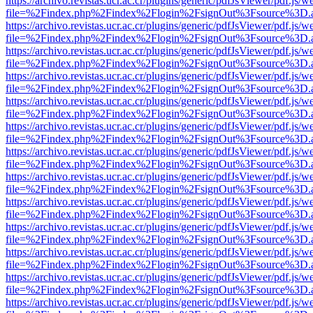
https://archivo.revistas.ucr.ac.cr/plugins/generic/pdfJsViewer/pdf.js/
file=%2Findex.php%2Findex%2Flogin%2FsignOut%3Fsource%3D.ame
https://archivo.revistas.ucr.ac.cr/plugins/generic/pdfJsViewer/pdf.js/
file=%2Findex.php%2Findex%2Flogin%2FsignOut%3Fsource%3D.ame
https://archivo.revistas.ucr.ac.cr/plugins/generic/pdfJsViewer/pdf.js/
file=%2Findex.php%2Findex%2Flogin%2FsignOut%3Fsource%3D.ame
https://archivo.revistas.ucr.ac.cr/plugins/generic/pdfJsViewer/pdf.js/
file=%2Findex.php%2Findex%2Flogin%2FsignOut%3Fsource%3D.ame
https://archivo.revistas.ucr.ac.cr/plugins/generic/pdfJsViewer/pdf.js/
file=%2Findex.php%2Findex%2Flogin%2FsignOut%3Fsource%3D.ame
https://archivo.revistas.ucr.ac.cr/plugins/generic/pdfJsViewer/pdf.js/
file=%2Findex.php%2Findex%2Flogin%2FsignOut%3Fsource%3D.ame
https://archivo.revistas.ucr.ac.cr/plugins/generic/pdfJsViewer/pdf.js/
file=%2Findex.php%2Findex%2Flogin%2FsignOut%3Fsource%3D.ame
https://archivo.revistas.ucr.ac.cr/plugins/generic/pdfJsViewer/pdf.js/
file=%2Findex.php%2Findex%2Flogin%2FsignOut%3Fsource%3D.ame
https://archivo.revistas.ucr.ac.cr/plugins/generic/pdfJsViewer/pdf.js/
file=%2Findex.php%2Findex%2Flogin%2FsignOut%3Fsource%3D.ame
https://archivo.revistas.ucr.ac.cr/plugins/generic/pdfJsViewer/pdf.js/
file=%2Findex.php%2Findex%2Flogin%2FsignOut%3Fsource%3D.ame
https://archivo.revistas.ucr.ac.cr/plugins/generic/pdfJsViewer/pdf.js/
file=%2Findex.php%2Findex%2Flogin%2FsignOut%3Fsource%3D.ame
https://archivo.revistas.ucr.ac.cr/plugins/generic/pdfJsViewer/pdf.js/
file=%2Findex.php%2Findex%2Flogin%2FsignOut%3Fsource%3D.ame
https://archivo.revistas.ucr.ac.cr/plugins/generic/pdfJsViewer/pdf.js/