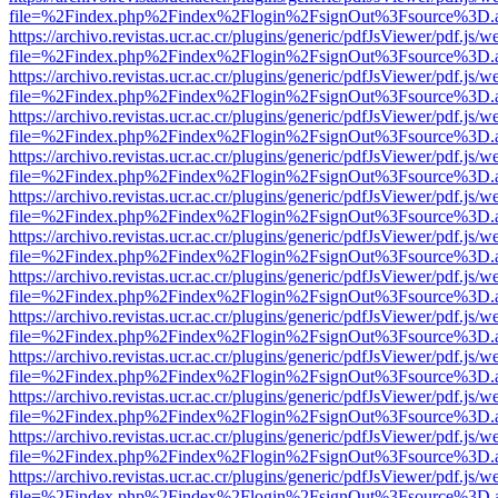
file=%2Findex.php%2Findex%2Flogin%2FsignOut%3Fsource%3D.ame
https://archivo.revistas.ucr.ac.cr/plugins/generic/pdfJsViewer/pdf.js/
file=%2Findex.php%2Findex%2Flogin%2FsignOut%3Fsource%3D.ame
https://archivo.revistas.ucr.ac.cr/plugins/generic/pdfJsViewer/pdf.js/
file=%2Findex.php%2Findex%2Flogin%2FsignOut%3Fsource%3D.ame
https://archivo.revistas.ucr.ac.cr/plugins/generic/pdfJsViewer/pdf.js/
file=%2Findex.php%2Findex%2Flogin%2FsignOut%3Fsource%3D.ame
https://archivo.revistas.ucr.ac.cr/plugins/generic/pdfJsViewer/pdf.js/
file=%2Findex.php%2Findex%2Flogin%2FsignOut%3Fsource%3D.ame
https://archivo.revistas.ucr.ac.cr/plugins/generic/pdfJsViewer/pdf.js/
file=%2Findex.php%2Findex%2Flogin%2FsignOut%3Fsource%3D.ame
https://archivo.revistas.ucr.ac.cr/plugins/generic/pdfJsViewer/pdf.js/
file=%2Findex.php%2Findex%2Flogin%2FsignOut%3Fsource%3D.ame
https://archivo.revistas.ucr.ac.cr/plugins/generic/pdfJsViewer/pdf.js/
file=%2Findex.php%2Findex%2Flogin%2FsignOut%3Fsource%3D.ame
https://archivo.revistas.ucr.ac.cr/plugins/generic/pdfJsViewer/pdf.js/
file=%2Findex.php%2Findex%2Flogin%2FsignOut%3Fsource%3D.ame
https://archivo.revistas.ucr.ac.cr/plugins/generic/pdfJsViewer/pdf.js/
file=%2Findex.php%2Findex%2Flogin%2FsignOut%3Fsource%3D.ame
https://archivo.revistas.ucr.ac.cr/plugins/generic/pdfJsViewer/pdf.js/
file=%2Findex.php%2Findex%2Flogin%2FsignOut%3Fsource%3D.ame
https://archivo.revistas.ucr.ac.cr/plugins/generic/pdfJsViewer/pdf.js/
file=%2Findex.php%2Findex%2Flogin%2FsignOut%3Fsource%3D.ame
https://archivo.revistas.ucr.ac.cr/plugins/generic/pdfJsViewer/pdf.js/
file=%2Findex.php%2Findex%2Flogin%2FsignOut%3Fsource%3D.ame