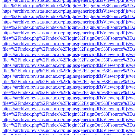
https://archivo.revistas.ucr.ac.cr/plugins/generic/pdfJsViewer/pdf.js/
file=%2Findex.php%2Findex%2Flogin%2FsignOut%3Fsource%3D.ame
https://archivo.revistas.ucr.ac.cr/plugins/generic/pdfJsViewer/pdf.js/
file=%2Findex.php%2Findex%2Flogin%2FsignOut%3Fsource%3D.ame
https://archivo.revistas.ucr.ac.cr/plugins/generic/pdfJsViewer/pdf.js/
file=%2Findex.php%2Findex%2Flogin%2FsignOut%3Fsource%3D.ame
https://archivo.revistas.ucr.ac.cr/plugins/generic/pdfJsViewer/pdf.js/
file=%2Findex.php%2Findex%2Flogin%2FsignOut%3Fsource%3D.ame
https://archivo.revistas.ucr.ac.cr/plugins/generic/pdfJsViewer/pdf.js/
file=%2Findex.php%2Findex%2Flogin%2FsignOut%3Fsource%3D.ame
https://archivo.revistas.ucr.ac.cr/plugins/generic/pdfJsViewer/pdf.js/
file=%2Findex.php%2Findex%2Flogin%2FsignOut%3Fsource%3D.ame
https://archivo.revistas.ucr.ac.cr/plugins/generic/pdfJsViewer/pdf.js/
file=%2Findex.php%2Findex%2Flogin%2FsignOut%3Fsource%3D.ame
https://archivo.revistas.ucr.ac.cr/plugins/generic/pdfJsViewer/pdf.js/
file=%2Findex.php%2Findex%2Flogin%2FsignOut%3Fsource%3D.ame
https://archivo.revistas.ucr.ac.cr/plugins/generic/pdfJsViewer/pdf.js/
file=%2Findex.php%2Findex%2Flogin%2FsignOut%3Fsource%3D.ame
https://archivo.revistas.ucr.ac.cr/plugins/generic/pdfJsViewer/pdf.js/
file=%2Findex.php%2Findex%2Flogin%2FsignOut%3Fsource%3D.ame
https://archivo.revistas.ucr.ac.cr/plugins/generic/pdfJsViewer/pdf.js/
file=%2Findex.php%2Findex%2Flogin%2FsignOut%3Fsource%3D.ame
https://archivo.revistas.ucr.ac.cr/plugins/generic/pdfJsViewer/pdf.js/
file=%2Findex.php%2Findex%2Flogin%2FsignOut%3Fsource%3D.ame
https://archivo.revistas.ucr.ac.cr/plugins/generic/pdfJsViewer/pdf.js/