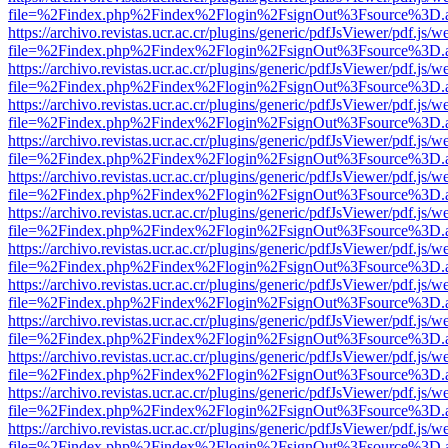
file=%2Findex.php%2Findex%2Flogin%2FsignOut%3Fsource%3D.ame
https://archivo.revistas.ucr.ac.cr/plugins/generic/pdfJsViewer/pdf.js/
file=%2Findex.php%2Findex%2Flogin%2FsignOut%3Fsource%3D.ame
https://archivo.revistas.ucr.ac.cr/plugins/generic/pdfJsViewer/pdf.js/
file=%2Findex.php%2Findex%2Flogin%2FsignOut%3Fsource%3D.ame
https://archivo.revistas.ucr.ac.cr/plugins/generic/pdfJsViewer/pdf.js/
file=%2Findex.php%2Findex%2Flogin%2FsignOut%3Fsource%3D.ame
https://archivo.revistas.ucr.ac.cr/plugins/generic/pdfJsViewer/pdf.js/
file=%2Findex.php%2Findex%2Flogin%2FsignOut%3Fsource%3D.ame
https://archivo.revistas.ucr.ac.cr/plugins/generic/pdfJsViewer/pdf.js/
file=%2Findex.php%2Findex%2Flogin%2FsignOut%3Fsource%3D.ame
https://archivo.revistas.ucr.ac.cr/plugins/generic/pdfJsViewer/pdf.js/
file=%2Findex.php%2Findex%2Flogin%2FsignOut%3Fsource%3D.ame
https://archivo.revistas.ucr.ac.cr/plugins/generic/pdfJsViewer/pdf.js/
file=%2Findex.php%2Findex%2Flogin%2FsignOut%3Fsource%3D.ame
https://archivo.revistas.ucr.ac.cr/plugins/generic/pdfJsViewer/pdf.js/
file=%2Findex.php%2Findex%2Flogin%2FsignOut%3Fsource%3D.ame
https://archivo.revistas.ucr.ac.cr/plugins/generic/pdfJsViewer/pdf.js/
file=%2Findex.php%2Findex%2Flogin%2FsignOut%3Fsource%3D.ame
https://archivo.revistas.ucr.ac.cr/plugins/generic/pdfJsViewer/pdf.js/
file=%2Findex.php%2Findex%2Flogin%2FsignOut%3Fsource%3D.ame
https://archivo.revistas.ucr.ac.cr/plugins/generic/pdfJsViewer/pdf.js/
file=%2Findex.php%2Findex%2Flogin%2FsignOut%3Fsource%3D.ame
https://archivo.revistas.ucr.ac.cr/plugins/generic/pdfJsViewer/pdf.js/
file=%2Findex.php%2Findex%2Flogin%2FsignOut%3Fsource%3D.ame