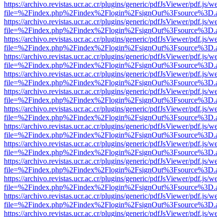
https://archivo.revistas.ucr.ac.cr/plugins/generic/pdfJsViewer/pdf.js/
file=%2Findex.php%2Findex%2Flogin%2FsignOut%3Fsource%3D.ame
https://archivo.revistas.ucr.ac.cr/plugins/generic/pdfJsViewer/pdf.js/
file=%2Findex.php%2Findex%2Flogin%2FsignOut%3Fsource%3D.ame
https://archivo.revistas.ucr.ac.cr/plugins/generic/pdfJsViewer/pdf.js/
file=%2Findex.php%2Findex%2Flogin%2FsignOut%3Fsource%3D.ame
https://archivo.revistas.ucr.ac.cr/plugins/generic/pdfJsViewer/pdf.js/
file=%2Findex.php%2Findex%2Flogin%2FsignOut%3Fsource%3D.ame
https://archivo.revistas.ucr.ac.cr/plugins/generic/pdfJsViewer/pdf.js/
file=%2Findex.php%2Findex%2Flogin%2FsignOut%3Fsource%3D.ame
https://archivo.revistas.ucr.ac.cr/plugins/generic/pdfJsViewer/pdf.js/
file=%2Findex.php%2Findex%2Flogin%2FsignOut%3Fsource%3D.ame
https://archivo.revistas.ucr.ac.cr/plugins/generic/pdfJsViewer/pdf.js/
file=%2Findex.php%2Findex%2Flogin%2FsignOut%3Fsource%3D.ame
https://archivo.revistas.ucr.ac.cr/plugins/generic/pdfJsViewer/pdf.js/
file=%2Findex.php%2Findex%2Flogin%2FsignOut%3Fsource%3D.ame
https://archivo.revistas.ucr.ac.cr/plugins/generic/pdfJsViewer/pdf.js/
file=%2Findex.php%2Findex%2Flogin%2FsignOut%3Fsource%3D.ame
https://archivo.revistas.ucr.ac.cr/plugins/generic/pdfJsViewer/pdf.js/
file=%2Findex.php%2Findex%2Flogin%2FsignOut%3Fsource%3D.ame
https://archivo.revistas.ucr.ac.cr/plugins/generic/pdfJsViewer/pdf.js/
file=%2Findex.php%2Findex%2Flogin%2FsignOut%3Fsource%3D.ame
https://archivo.revistas.ucr.ac.cr/plugins/generic/pdfJsViewer/pdf.js/
file=%2Findex.php%2Findex%2Flogin%2FsignOut%3Fsource%3D.ame
https://archivo.revistas.ucr.ac.cr/plugins/generic/pdfJsViewer/pdf.js/