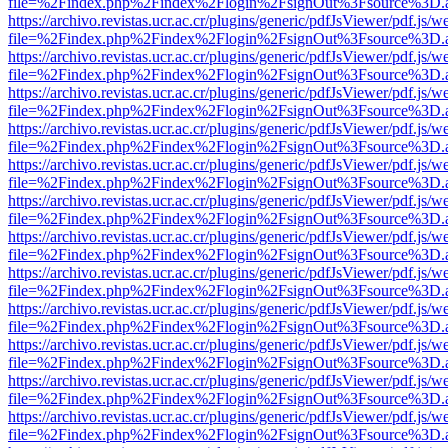
file=%2Findex.php%2Findex%2Flogin%2FsignOut%3Fsource%3D.ame
https://archivo.revistas.ucr.ac.cr/plugins/generic/pdfJsViewer/pdf.js/
file=%2Findex.php%2Findex%2Flogin%2FsignOut%3Fsource%3D.ame
https://archivo.revistas.ucr.ac.cr/plugins/generic/pdfJsViewer/pdf.js/
file=%2Findex.php%2Findex%2Flogin%2FsignOut%3Fsource%3D.ame
https://archivo.revistas.ucr.ac.cr/plugins/generic/pdfJsViewer/pdf.js/
file=%2Findex.php%2Findex%2Flogin%2FsignOut%3Fsource%3D.ame
https://archivo.revistas.ucr.ac.cr/plugins/generic/pdfJsViewer/pdf.js/
file=%2Findex.php%2Findex%2Flogin%2FsignOut%3Fsource%3D.ame
https://archivo.revistas.ucr.ac.cr/plugins/generic/pdfJsViewer/pdf.js/
file=%2Findex.php%2Findex%2Flogin%2FsignOut%3Fsource%3D.ame
https://archivo.revistas.ucr.ac.cr/plugins/generic/pdfJsViewer/pdf.js/
file=%2Findex.php%2Findex%2Flogin%2FsignOut%3Fsource%3D.ame
https://archivo.revistas.ucr.ac.cr/plugins/generic/pdfJsViewer/pdf.js/
file=%2Findex.php%2Findex%2Flogin%2FsignOut%3Fsource%3D.ame
https://archivo.revistas.ucr.ac.cr/plugins/generic/pdfJsViewer/pdf.js/
file=%2Findex.php%2Findex%2Flogin%2FsignOut%3Fsource%3D.ame
https://archivo.revistas.ucr.ac.cr/plugins/generic/pdfJsViewer/pdf.js/
file=%2Findex.php%2Findex%2Flogin%2FsignOut%3Fsource%3D.ame
https://archivo.revistas.ucr.ac.cr/plugins/generic/pdfJsViewer/pdf.js/
file=%2Findex.php%2Findex%2Flogin%2FsignOut%3Fsource%3D.ame
https://archivo.revistas.ucr.ac.cr/plugins/generic/pdfJsViewer/pdf.js/
file=%2Findex.php%2Findex%2Flogin%2FsignOut%3Fsource%3D.ame
https://archivo.revistas.ucr.ac.cr/plugins/generic/pdfJsViewer/pdf.js/
file=%2Findex.php%2Findex%2Flogin%2FsignOut%3Fsource%3D.ame