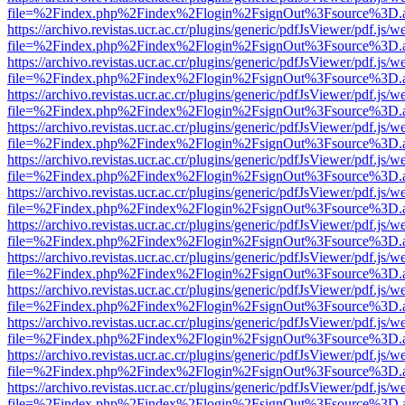
file=%2Findex.php%2Findex%2Flogin%2FsignOut%3Fsource%3D.ame
https://archivo.revistas.ucr.ac.cr/plugins/generic/pdfJsViewer/pdf.js/
file=%2Findex.php%2Findex%2Flogin%2FsignOut%3Fsource%3D.ame
https://archivo.revistas.ucr.ac.cr/plugins/generic/pdfJsViewer/pdf.js/
file=%2Findex.php%2Findex%2Flogin%2FsignOut%3Fsource%3D.ame
https://archivo.revistas.ucr.ac.cr/plugins/generic/pdfJsViewer/pdf.js/
file=%2Findex.php%2Findex%2Flogin%2FsignOut%3Fsource%3D.ame
https://archivo.revistas.ucr.ac.cr/plugins/generic/pdfJsViewer/pdf.js/
file=%2Findex.php%2Findex%2Flogin%2FsignOut%3Fsource%3D.ame
https://archivo.revistas.ucr.ac.cr/plugins/generic/pdfJsViewer/pdf.js/
file=%2Findex.php%2Findex%2Flogin%2FsignOut%3Fsource%3D.ame
https://archivo.revistas.ucr.ac.cr/plugins/generic/pdfJsViewer/pdf.js/
file=%2Findex.php%2Findex%2Flogin%2FsignOut%3Fsource%3D.ame
https://archivo.revistas.ucr.ac.cr/plugins/generic/pdfJsViewer/pdf.js/
file=%2Findex.php%2Findex%2Flogin%2FsignOut%3Fsource%3D.ame
https://archivo.revistas.ucr.ac.cr/plugins/generic/pdfJsViewer/pdf.js/
file=%2Findex.php%2Findex%2Flogin%2FsignOut%3Fsource%3D.ame
https://archivo.revistas.ucr.ac.cr/plugins/generic/pdfJsViewer/pdf.js/
file=%2Findex.php%2Findex%2Flogin%2FsignOut%3Fsource%3D.ame
https://archivo.revistas.ucr.ac.cr/plugins/generic/pdfJsViewer/pdf.js/
file=%2Findex.php%2Findex%2Flogin%2FsignOut%3Fsource%3D.ame
https://archivo.revistas.ucr.ac.cr/plugins/generic/pdfJsViewer/pdf.js/
file=%2Findex.php%2Findex%2Flogin%2FsignOut%3Fsource%3D.ame
https://archivo.revistas.ucr.ac.cr/plugins/generic/pdfJsViewer/pdf.js/
file=%2Findex.php%2Findex%2Flogin%2FsignOut%3Fsource%3D.ame