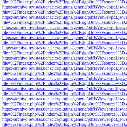
file=%2Findex.php%2Findex%2Flogin%2FsignOut%3Fsource%3D.ame
https://archivo.revistas.ucr.ac.cr/plugins/generic/pdfJsViewer/pdf.js/
file=%2Findex.php%2Findex%2Flogin%2FsignOut%3Fsource%3D.ame
https://archivo.revistas.ucr.ac.cr/plugins/generic/pdfJsViewer/pdf.js/
file=%2Findex.php%2Findex%2Flogin%2FsignOut%3Fsource%3D.ame
https://archivo.revistas.ucr.ac.cr/plugins/generic/pdfJsViewer/pdf.js/
file=%2Findex.php%2Findex%2Flogin%2FsignOut%3Fsource%3D.ame
https://archivo.revistas.ucr.ac.cr/plugins/generic/pdfJsViewer/pdf.js/
file=%2Findex.php%2Findex%2Flogin%2FsignOut%3Fsource%3D.ame
https://archivo.revistas.ucr.ac.cr/plugins/generic/pdfJsViewer/pdf.js/
file=%2Findex.php%2Findex%2Flogin%2FsignOut%3Fsource%3D.ame
https://archivo.revistas.ucr.ac.cr/plugins/generic/pdfJsViewer/pdf.js/
file=%2Findex.php%2Findex%2Flogin%2FsignOut%3Fsource%3D.ame
https://archivo.revistas.ucr.ac.cr/plugins/generic/pdfJsViewer/pdf.js/
file=%2Findex.php%2Findex%2Flogin%2FsignOut%3Fsource%3D.ame
https://archivo.revistas.ucr.ac.cr/plugins/generic/pdfJsViewer/pdf.js/
file=%2Findex.php%2Findex%2Flogin%2FsignOut%3Fsource%3D.ame
https://archivo.revistas.ucr.ac.cr/plugins/generic/pdfJsViewer/pdf.js/
file=%2Findex.php%2Findex%2Flogin%2FsignOut%3Fsource%3D.ame
https://archivo.revistas.ucr.ac.cr/plugins/generic/pdfJsViewer/pdf.js/
file=%2Findex.php%2Findex%2Flogin%2FsignOut%3Fsource%3D.ame
https://archivo.revistas.ucr.ac.cr/plugins/generic/pdfJsViewer/pdf.js/
file=%2Findex.php%2Findex%2Flogin%2FsignOut%3Fsource%3D.ame
https://archivo.revistas.ucr.ac.cr/plugins/generic/pdfJsViewer/pdf.js/
file=%2Findex.php%2Findex%2Flogin%2FsignOut%3Fsource%3D.ame