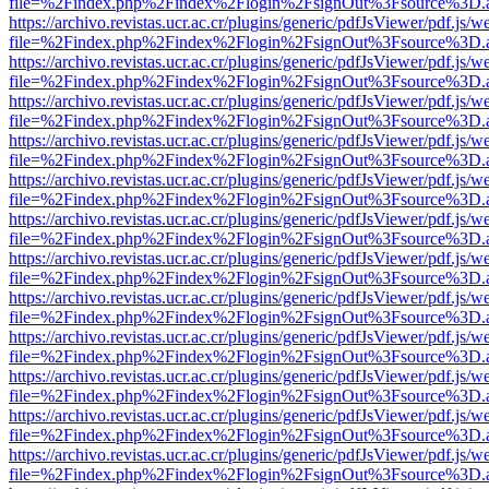
file=%2Findex.php%2Findex%2Flogin%2FsignOut%3Fsource%3D.ame
https://archivo.revistas.ucr.ac.cr/plugins/generic/pdfJsViewer/pdf.js/
file=%2Findex.php%2Findex%2Flogin%2FsignOut%3Fsource%3D.ame
https://archivo.revistas.ucr.ac.cr/plugins/generic/pdfJsViewer/pdf.js/
file=%2Findex.php%2Findex%2Flogin%2FsignOut%3Fsource%3D.ame
https://archivo.revistas.ucr.ac.cr/plugins/generic/pdfJsViewer/pdf.js/
file=%2Findex.php%2Findex%2Flogin%2FsignOut%3Fsource%3D.ame
https://archivo.revistas.ucr.ac.cr/plugins/generic/pdfJsViewer/pdf.js/
file=%2Findex.php%2Findex%2Flogin%2FsignOut%3Fsource%3D.ame
https://archivo.revistas.ucr.ac.cr/plugins/generic/pdfJsViewer/pdf.js/
file=%2Findex.php%2Findex%2Flogin%2FsignOut%3Fsource%3D.ame
https://archivo.revistas.ucr.ac.cr/plugins/generic/pdfJsViewer/pdf.js/
file=%2Findex.php%2Findex%2Flogin%2FsignOut%3Fsource%3D.ame
https://archivo.revistas.ucr.ac.cr/plugins/generic/pdfJsViewer/pdf.js/
file=%2Findex.php%2Findex%2Flogin%2FsignOut%3Fsource%3D.ame
https://archivo.revistas.ucr.ac.cr/plugins/generic/pdfJsViewer/pdf.js/
file=%2Findex.php%2Findex%2Flogin%2FsignOut%3Fsource%3D.ame
https://archivo.revistas.ucr.ac.cr/plugins/generic/pdfJsViewer/pdf.js/
file=%2Findex.php%2Findex%2Flogin%2FsignOut%3Fsource%3D.ame
https://archivo.revistas.ucr.ac.cr/plugins/generic/pdfJsViewer/pdf.js/
file=%2Findex.php%2Findex%2Flogin%2FsignOut%3Fsource%3D.ame
https://archivo.revistas.ucr.ac.cr/plugins/generic/pdfJsViewer/pdf.js/
file=%2Findex.php%2Findex%2Flogin%2FsignOut%3Fsource%3D.ame
https://archivo.revistas.ucr.ac.cr/plugins/generic/pdfJsViewer/pdf.js/
file=%2Findex.php%2Findex%2Flogin%2FsignOut%3Fsource%3D.ame