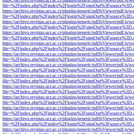
https://archivo.revistas.ucr.ac.cr/plugins/generic/pdfJsViewer/pdf.js/
file=%2Findex.php%2Findex%2Flogin%2FsignOut%3Fsource%3D.ame
https://archivo.revistas.ucr.ac.cr/plugins/generic/pdfJsViewer/pdf.js/
file=%2Findex.php%2Findex%2Flogin%2FsignOut%3Fsource%3D.ame
https://archivo.revistas.ucr.ac.cr/plugins/generic/pdfJsViewer/pdf.js/
file=%2Findex.php%2Findex%2Flogin%2FsignOut%3Fsource%3D.ame
https://archivo.revistas.ucr.ac.cr/plugins/generic/pdfJsViewer/pdf.js/
file=%2Findex.php%2Findex%2Flogin%2FsignOut%3Fsource%3D.ame
https://archivo.revistas.ucr.ac.cr/plugins/generic/pdfJsViewer/pdf.js/
file=%2Findex.php%2Findex%2Flogin%2FsignOut%3Fsource%3D.ame
https://archivo.revistas.ucr.ac.cr/plugins/generic/pdfJsViewer/pdf.js/
file=%2Findex.php%2Findex%2Flogin%2FsignOut%3Fsource%3D.ame
https://archivo.revistas.ucr.ac.cr/plugins/generic/pdfJsViewer/pdf.js/
file=%2Findex.php%2Findex%2Flogin%2FsignOut%3Fsource%3D.ame
https://archivo.revistas.ucr.ac.cr/plugins/generic/pdfJsViewer/pdf.js/
file=%2Findex.php%2Findex%2Flogin%2FsignOut%3Fsource%3D.ame
https://archivo.revistas.ucr.ac.cr/plugins/generic/pdfJsViewer/pdf.js/
file=%2Findex.php%2Findex%2Flogin%2FsignOut%3Fsource%3D.ame
https://archivo.revistas.ucr.ac.cr/plugins/generic/pdfJsViewer/pdf.js/
file=%2Findex.php%2Findex%2Flogin%2FsignOut%3Fsource%3D.ame
https://archivo.revistas.ucr.ac.cr/plugins/generic/pdfJsViewer/pdf.js/
file=%2Findex.php%2Findex%2Flogin%2FsignOut%3Fsource%3D.ame
https://archivo.revistas.ucr.ac.cr/plugins/generic/pdfJsViewer/pdf.js/
file=%2Findex.php%2Findex%2Flogin%2FsignOut%3Fsource%3D.ame
https://archivo.revistas.ucr.ac.cr/plugins/generic/pdfJsViewer/pdf.js/