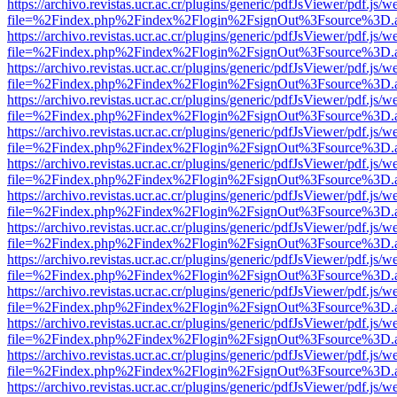
https://archivo.revistas.ucr.ac.cr/plugins/generic/pdfJsViewer/pdf.js/
file=%2Findex.php%2Findex%2Flogin%2FsignOut%3Fsource%3D.ame
https://archivo.revistas.ucr.ac.cr/plugins/generic/pdfJsViewer/pdf.js/
file=%2Findex.php%2Findex%2Flogin%2FsignOut%3Fsource%3D.ame
https://archivo.revistas.ucr.ac.cr/plugins/generic/pdfJsViewer/pdf.js/
file=%2Findex.php%2Findex%2Flogin%2FsignOut%3Fsource%3D.ame
https://archivo.revistas.ucr.ac.cr/plugins/generic/pdfJsViewer/pdf.js/
file=%2Findex.php%2Findex%2Flogin%2FsignOut%3Fsource%3D.ame
https://archivo.revistas.ucr.ac.cr/plugins/generic/pdfJsViewer/pdf.js/
file=%2Findex.php%2Findex%2Flogin%2FsignOut%3Fsource%3D.ame
https://archivo.revistas.ucr.ac.cr/plugins/generic/pdfJsViewer/pdf.js/
file=%2Findex.php%2Findex%2Flogin%2FsignOut%3Fsource%3D.ame
https://archivo.revistas.ucr.ac.cr/plugins/generic/pdfJsViewer/pdf.js/
file=%2Findex.php%2Findex%2Flogin%2FsignOut%3Fsource%3D.ame
https://archivo.revistas.ucr.ac.cr/plugins/generic/pdfJsViewer/pdf.js/
file=%2Findex.php%2Findex%2Flogin%2FsignOut%3Fsource%3D.ame
https://archivo.revistas.ucr.ac.cr/plugins/generic/pdfJsViewer/pdf.js/
file=%2Findex.php%2Findex%2Flogin%2FsignOut%3Fsource%3D.ame
https://archivo.revistas.ucr.ac.cr/plugins/generic/pdfJsViewer/pdf.js/
file=%2Findex.php%2Findex%2Flogin%2FsignOut%3Fsource%3D.ame
https://archivo.revistas.ucr.ac.cr/plugins/generic/pdfJsViewer/pdf.js/
file=%2Findex.php%2Findex%2Flogin%2FsignOut%3Fsource%3D.ame
https://archivo.revistas.ucr.ac.cr/plugins/generic/pdfJsViewer/pdf.js/
file=%2Findex.php%2Findex%2Flogin%2FsignOut%3Fsource%3D.ame
https://archivo.revistas.ucr.ac.cr/plugins/generic/pdfJsViewer/pdf.js/