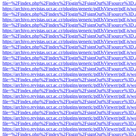
file=%2Findex.php%2Findex%2Flogin%2FsignOut%3Fsource%3D.ame
https://archivo.revistas.ucr.ac.cr/plugins/generic/pdfJsViewer/pdf.js/
file=%2Findex.php%2Findex%2Flogin%2FsignOut%3Fsource%3D.ame
https://archivo.revistas.ucr.ac.cr/plugins/generic/pdfJsViewer/pdf.js/
file=%2Findex.php%2Findex%2Flogin%2FsignOut%3Fsource%3D.ame
https://archivo.revistas.ucr.ac.cr/plugins/generic/pdfJsViewer/pdf.js/
file=%2Findex.php%2Findex%2Flogin%2FsignOut%3Fsource%3D.ame
https://archivo.revistas.ucr.ac.cr/plugins/generic/pdfJsViewer/pdf.js/
file=%2Findex.php%2Findex%2Flogin%2FsignOut%3Fsource%3D.ame
https://archivo.revistas.ucr.ac.cr/plugins/generic/pdfJsViewer/pdf.js/
file=%2Findex.php%2Findex%2Flogin%2FsignOut%3Fsource%3D.ame
https://archivo.revistas.ucr.ac.cr/plugins/generic/pdfJsViewer/pdf.js/
file=%2Findex.php%2Findex%2Flogin%2FsignOut%3Fsource%3D.ame
https://archivo.revistas.ucr.ac.cr/plugins/generic/pdfJsViewer/pdf.js/
file=%2Findex.php%2Findex%2Flogin%2FsignOut%3Fsource%3D.ame
https://archivo.revistas.ucr.ac.cr/plugins/generic/pdfJsViewer/pdf.js/
file=%2Findex.php%2Findex%2Flogin%2FsignOut%3Fsource%3D.ame
https://archivo.revistas.ucr.ac.cr/plugins/generic/pdfJsViewer/pdf.js/
file=%2Findex.php%2Findex%2Flogin%2FsignOut%3Fsource%3D.ame
https://archivo.revistas.ucr.ac.cr/plugins/generic/pdfJsViewer/pdf.js/
file=%2Findex.php%2Findex%2Flogin%2FsignOut%3Fsource%3D.ame
https://archivo.revistas.ucr.ac.cr/plugins/generic/pdfJsViewer/pdf.js/
file=%2Findex.php%2Findex%2Flogin%2FsignOut%3Fsource%3D.ame
https://archivo.revistas.ucr.ac.cr/plugins/generic/pdfJsViewer/pdf.js/
file=%2Findex.php%2Findex%2Flogin%2FsignOut%3Fsource%3D.ame