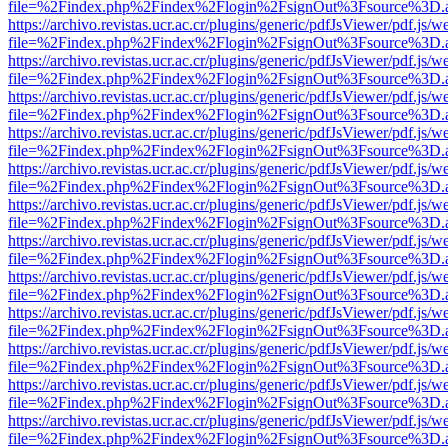
file=%2Findex.php%2Findex%2Flogin%2FsignOut%3Fsource%3D.ame
https://archivo.revistas.ucr.ac.cr/plugins/generic/pdfJsViewer/pdf.js/
file=%2Findex.php%2Findex%2Flogin%2FsignOut%3Fsource%3D.ame
https://archivo.revistas.ucr.ac.cr/plugins/generic/pdfJsViewer/pdf.js/
file=%2Findex.php%2Findex%2Flogin%2FsignOut%3Fsource%3D.ame
https://archivo.revistas.ucr.ac.cr/plugins/generic/pdfJsViewer/pdf.js/
file=%2Findex.php%2Findex%2Flogin%2FsignOut%3Fsource%3D.ame
https://archivo.revistas.ucr.ac.cr/plugins/generic/pdfJsViewer/pdf.js/
file=%2Findex.php%2Findex%2Flogin%2FsignOut%3Fsource%3D.ame
https://archivo.revistas.ucr.ac.cr/plugins/generic/pdfJsViewer/pdf.js/
file=%2Findex.php%2Findex%2Flogin%2FsignOut%3Fsource%3D.ame
https://archivo.revistas.ucr.ac.cr/plugins/generic/pdfJsViewer/pdf.js/
file=%2Findex.php%2Findex%2Flogin%2FsignOut%3Fsource%3D.ame
https://archivo.revistas.ucr.ac.cr/plugins/generic/pdfJsViewer/pdf.js/
file=%2Findex.php%2Findex%2Flogin%2FsignOut%3Fsource%3D.ame
https://archivo.revistas.ucr.ac.cr/plugins/generic/pdfJsViewer/pdf.js/
file=%2Findex.php%2Findex%2Flogin%2FsignOut%3Fsource%3D.ame
https://archivo.revistas.ucr.ac.cr/plugins/generic/pdfJsViewer/pdf.js/
file=%2Findex.php%2Findex%2Flogin%2FsignOut%3Fsource%3D.ame
https://archivo.revistas.ucr.ac.cr/plugins/generic/pdfJsViewer/pdf.js/
file=%2Findex.php%2Findex%2Flogin%2FsignOut%3Fsource%3D.ame
https://archivo.revistas.ucr.ac.cr/plugins/generic/pdfJsViewer/pdf.js/
file=%2Findex.php%2Findex%2Flogin%2FsignOut%3Fsource%3D.ame
https://archivo.revistas.ucr.ac.cr/plugins/generic/pdfJsViewer/pdf.js/
file=%2Findex.php%2Findex%2Flogin%2FsignOut%3Fsource%3D.ame