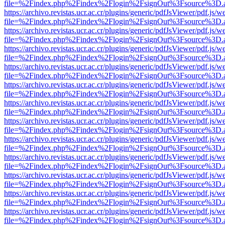
file=%2Findex.php%2Findex%2Flogin%2FsignOut%3Fsource%3D.ame
https://archivo.revistas.ucr.ac.cr/plugins/generic/pdfJsViewer/pdf.js/
file=%2Findex.php%2Findex%2Flogin%2FsignOut%3Fsource%3D.ame
https://archivo.revistas.ucr.ac.cr/plugins/generic/pdfJsViewer/pdf.js/
file=%2Findex.php%2Findex%2Flogin%2FsignOut%3Fsource%3D.ame
https://archivo.revistas.ucr.ac.cr/plugins/generic/pdfJsViewer/pdf.js/
file=%2Findex.php%2Findex%2Flogin%2FsignOut%3Fsource%3D.ame
https://archivo.revistas.ucr.ac.cr/plugins/generic/pdfJsViewer/pdf.js/
file=%2Findex.php%2Findex%2Flogin%2FsignOut%3Fsource%3D.ame
https://archivo.revistas.ucr.ac.cr/plugins/generic/pdfJsViewer/pdf.js/
file=%2Findex.php%2Findex%2Flogin%2FsignOut%3Fsource%3D.ame
https://archivo.revistas.ucr.ac.cr/plugins/generic/pdfJsViewer/pdf.js/
file=%2Findex.php%2Findex%2Flogin%2FsignOut%3Fsource%3D.ame
https://archivo.revistas.ucr.ac.cr/plugins/generic/pdfJsViewer/pdf.js/
file=%2Findex.php%2Findex%2Flogin%2FsignOut%3Fsource%3D.ame
https://archivo.revistas.ucr.ac.cr/plugins/generic/pdfJsViewer/pdf.js/
file=%2Findex.php%2Findex%2Flogin%2FsignOut%3Fsource%3D.ame
https://archivo.revistas.ucr.ac.cr/plugins/generic/pdfJsViewer/pdf.js/
file=%2Findex.php%2Findex%2Flogin%2FsignOut%3Fsource%3D.ame
https://archivo.revistas.ucr.ac.cr/plugins/generic/pdfJsViewer/pdf.js/
file=%2Findex.php%2Findex%2Flogin%2FsignOut%3Fsource%3D.ame
https://archivo.revistas.ucr.ac.cr/plugins/generic/pdfJsViewer/pdf.js/
file=%2Findex.php%2Findex%2Flogin%2FsignOut%3Fsource%3D.ame
https://archivo.revistas.ucr.ac.cr/plugins/generic/pdfJsViewer/pdf.js/
file=%2Findex.php%2Findex%2Flogin%2FsignOut%3Fsource%3D.ame