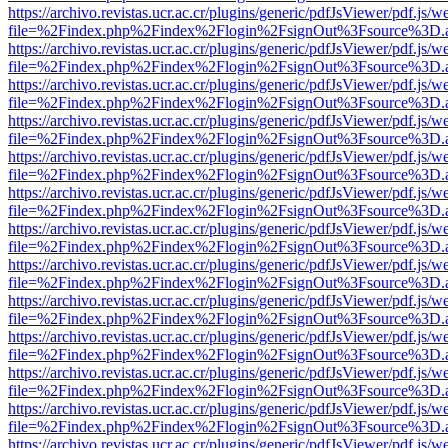
https://archivo.revistas.ucr.ac.cr/plugins/generic/pdfJsViewer/pdf.js/
file=%2Findex.php%2Findex%2Flogin%2FsignOut%3Fsource%3D.ame
https://archivo.revistas.ucr.ac.cr/plugins/generic/pdfJsViewer/pdf.js/
file=%2Findex.php%2Findex%2Flogin%2FsignOut%3Fsource%3D.ame
https://archivo.revistas.ucr.ac.cr/plugins/generic/pdfJsViewer/pdf.js/
file=%2Findex.php%2Findex%2Flogin%2FsignOut%3Fsource%3D.ame
https://archivo.revistas.ucr.ac.cr/plugins/generic/pdfJsViewer/pdf.js/
file=%2Findex.php%2Findex%2Flogin%2FsignOut%3Fsource%3D.ame
https://archivo.revistas.ucr.ac.cr/plugins/generic/pdfJsViewer/pdf.js/
file=%2Findex.php%2Findex%2Flogin%2FsignOut%3Fsource%3D.ame
https://archivo.revistas.ucr.ac.cr/plugins/generic/pdfJsViewer/pdf.js/
file=%2Findex.php%2Findex%2Flogin%2FsignOut%3Fsource%3D.ame
https://archivo.revistas.ucr.ac.cr/plugins/generic/pdfJsViewer/pdf.js/
file=%2Findex.php%2Findex%2Flogin%2FsignOut%3Fsource%3D.ame
https://archivo.revistas.ucr.ac.cr/plugins/generic/pdfJsViewer/pdf.js/
file=%2Findex.php%2Findex%2Flogin%2FsignOut%3Fsource%3D.ame
https://archivo.revistas.ucr.ac.cr/plugins/generic/pdfJsViewer/pdf.js/
file=%2Findex.php%2Findex%2Flogin%2FsignOut%3Fsource%3D.ame
https://archivo.revistas.ucr.ac.cr/plugins/generic/pdfJsViewer/pdf.js/
file=%2Findex.php%2Findex%2Flogin%2FsignOut%3Fsource%3D.ame
https://archivo.revistas.ucr.ac.cr/plugins/generic/pdfJsViewer/pdf.js/
file=%2Findex.php%2Findex%2Flogin%2FsignOut%3Fsource%3D.ame
https://archivo.revistas.ucr.ac.cr/plugins/generic/pdfJsViewer/pdf.js/
file=%2Findex.php%2Findex%2Flogin%2FsignOut%3Fsource%3D.ame
https://archivo.revistas.ucr.ac.cr/plugins/generic/pdfJsViewer/pdf.js/