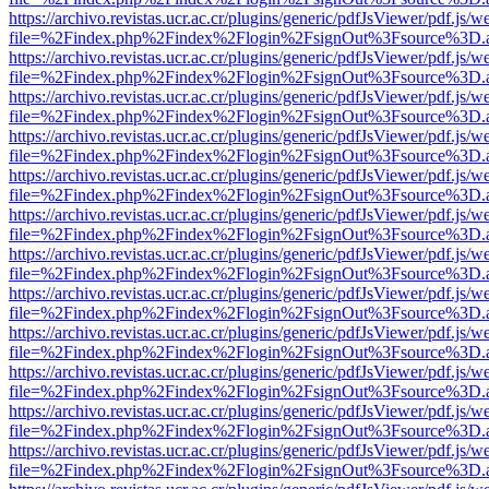
https://archivo.revistas.ucr.ac.cr/plugins/generic/pdfJsViewer/pdf.js/
file=%2Findex.php%2Findex%2Flogin%2FsignOut%3Fsource%3D.ame
https://archivo.revistas.ucr.ac.cr/plugins/generic/pdfJsViewer/pdf.js/
file=%2Findex.php%2Findex%2Flogin%2FsignOut%3Fsource%3D.ame
https://archivo.revistas.ucr.ac.cr/plugins/generic/pdfJsViewer/pdf.js/
file=%2Findex.php%2Findex%2Flogin%2FsignOut%3Fsource%3D.ame
https://archivo.revistas.ucr.ac.cr/plugins/generic/pdfJsViewer/pdf.js/
file=%2Findex.php%2Findex%2Flogin%2FsignOut%3Fsource%3D.ame
https://archivo.revistas.ucr.ac.cr/plugins/generic/pdfJsViewer/pdf.js/
file=%2Findex.php%2Findex%2Flogin%2FsignOut%3Fsource%3D.ame
https://archivo.revistas.ucr.ac.cr/plugins/generic/pdfJsViewer/pdf.js/
file=%2Findex.php%2Findex%2Flogin%2FsignOut%3Fsource%3D.ame
https://archivo.revistas.ucr.ac.cr/plugins/generic/pdfJsViewer/pdf.js/
file=%2Findex.php%2Findex%2Flogin%2FsignOut%3Fsource%3D.ame
https://archivo.revistas.ucr.ac.cr/plugins/generic/pdfJsViewer/pdf.js/
file=%2Findex.php%2Findex%2Flogin%2FsignOut%3Fsource%3D.ame
https://archivo.revistas.ucr.ac.cr/plugins/generic/pdfJsViewer/pdf.js/
file=%2Findex.php%2Findex%2Flogin%2FsignOut%3Fsource%3D.ame
https://archivo.revistas.ucr.ac.cr/plugins/generic/pdfJsViewer/pdf.js/
file=%2Findex.php%2Findex%2Flogin%2FsignOut%3Fsource%3D.ame
https://archivo.revistas.ucr.ac.cr/plugins/generic/pdfJsViewer/pdf.js/
file=%2Findex.php%2Findex%2Flogin%2FsignOut%3Fsource%3D.ame
https://archivo.revistas.ucr.ac.cr/plugins/generic/pdfJsViewer/pdf.js/
file=%2Findex.php%2Findex%2Flogin%2FsignOut%3Fsource%3D.ame