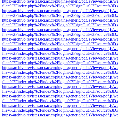
https://archivo.revistas.ucr.ac.cr/plugins/generic/pdfJsViewer/pdf.js/
file=%2Findex.php%2Findex%2Flogin%2FsignOut%3Fsource%3D.ame
https://archivo.revistas.ucr.ac.cr/plugins/generic/pdfJsViewer/pdf.js/
file=%2Findex.php%2Findex%2Flogin%2FsignOut%3Fsource%3D.ame
https://archivo.revistas.ucr.ac.cr/plugins/generic/pdfJsViewer/pdf.js/
file=%2Findex.php%2Findex%2Flogin%2FsignOut%3Fsource%3D.ame
https://archivo.revistas.ucr.ac.cr/plugins/generic/pdfJsViewer/pdf.js/
file=%2Findex.php%2Findex%2Flogin%2FsignOut%3Fsource%3D.ame
https://archivo.revistas.ucr.ac.cr/plugins/generic/pdfJsViewer/pdf.js/
file=%2Findex.php%2Findex%2Flogin%2FsignOut%3Fsource%3D.ame
https://archivo.revistas.ucr.ac.cr/plugins/generic/pdfJsViewer/pdf.js/
file=%2Findex.php%2Findex%2Flogin%2FsignOut%3Fsource%3D.ame
https://archivo.revistas.ucr.ac.cr/plugins/generic/pdfJsViewer/pdf.js/
file=%2Findex.php%2Findex%2Flogin%2FsignOut%3Fsource%3D.ame
https://archivo.revistas.ucr.ac.cr/plugins/generic/pdfJsViewer/pdf.js/
file=%2Findex.php%2Findex%2Flogin%2FsignOut%3Fsource%3D.ame
https://archivo.revistas.ucr.ac.cr/plugins/generic/pdfJsViewer/pdf.js/
file=%2Findex.php%2Findex%2Flogin%2FsignOut%3Fsource%3D.ame
https://archivo.revistas.ucr.ac.cr/plugins/generic/pdfJsViewer/pdf.js/
file=%2Findex.php%2Findex%2Flogin%2FsignOut%3Fsource%3D.ame
https://archivo.revistas.ucr.ac.cr/plugins/generic/pdfJsViewer/pdf.js/
file=%2Findex.php%2Findex%2Flogin%2FsignOut%3Fsource%3D.ame
https://archivo.revistas.ucr.ac.cr/plugins/generic/pdfJsViewer/pdf.js/
file=%2Findex.php%2Findex%2Flogin%2FsignOut%3Fsource%3D.ame
https://archivo.revistas.ucr.ac.cr/plugins/generic/pdfJsViewer/pdf.js/