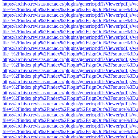
https://archivo.revistas.ucr.ac.cr/plugins/generic/pdfJsViewer/pdf.js/
file=%2Findex.php%2Findex%2Flogin%2FsignOut%3Fsource%3D.ame
https://archivo.revistas.ucr.ac.cr/plugins/generic/pdfJsViewer/pdf.js/
file=%2Findex.php%2Findex%2Flogin%2FsignOut%3Fsource%3D.ame
https://archivo.revistas.ucr.ac.cr/plugins/generic/pdfJsViewer/pdf.js/
file=%2Findex.php%2Findex%2Flogin%2FsignOut%3Fsource%3D.ame
https://archivo.revistas.ucr.ac.cr/plugins/generic/pdfJsViewer/pdf.js/
file=%2Findex.php%2Findex%2Flogin%2FsignOut%3Fsource%3D.ame
https://archivo.revistas.ucr.ac.cr/plugins/generic/pdfJsViewer/pdf.js/
file=%2Findex.php%2Findex%2Flogin%2FsignOut%3Fsource%3D.ame
https://archivo.revistas.ucr.ac.cr/plugins/generic/pdfJsViewer/pdf.js/
file=%2Findex.php%2Findex%2Flogin%2FsignOut%3Fsource%3D.ame
https://archivo.revistas.ucr.ac.cr/plugins/generic/pdfJsViewer/pdf.js/
file=%2Findex.php%2Findex%2Flogin%2FsignOut%3Fsource%3D.ame
https://archivo.revistas.ucr.ac.cr/plugins/generic/pdfJsViewer/pdf.js/
file=%2Findex.php%2Findex%2Flogin%2FsignOut%3Fsource%3D.ame
https://archivo.revistas.ucr.ac.cr/plugins/generic/pdfJsViewer/pdf.js/
file=%2Findex.php%2Findex%2Flogin%2FsignOut%3Fsource%3D.ame
https://archivo.revistas.ucr.ac.cr/plugins/generic/pdfJsViewer/pdf.js/
file=%2Findex.php%2Findex%2Flogin%2FsignOut%3Fsource%3D.ame
https://archivo.revistas.ucr.ac.cr/plugins/generic/pdfJsViewer/pdf.js/
file=%2Findex.php%2Findex%2Flogin%2FsignOut%3Fsource%3D.ame
https://archivo.revistas.ucr.ac.cr/plugins/generic/pdfJsViewer/pdf.js/
file=%2Findex.php%2Findex%2Flogin%2FsignOut%3Fsource%3D.ame
https://archivo.revistas.ucr.ac.cr/plugins/generic/pdfJsViewer/pdf.js/