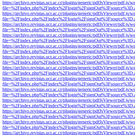
https://archivo.revistas.ucr.ac.cr/plugins/generic/pdfJsViewer/pdf.js/
file=%2Findex.php%2Findex%2Flogin%2FsignOut%3Fsource%3D.ame
https://archivo.revistas.ucr.ac.cr/plugins/generic/pdfJsViewer/pdf.js/
file=%2Findex.php%2Findex%2Flogin%2FsignOut%3Fsource%3D.ame
https://archivo.revistas.ucr.ac.cr/plugins/generic/pdfJsViewer/pdf.js/
file=%2Findex.php%2Findex%2Flogin%2FsignOut%3Fsource%3D.ame
https://archivo.revistas.ucr.ac.cr/plugins/generic/pdfJsViewer/pdf.js/
file=%2Findex.php%2Findex%2Flogin%2FsignOut%3Fsource%3D.ame
https://archivo.revistas.ucr.ac.cr/plugins/generic/pdfJsViewer/pdf.js/
file=%2Findex.php%2Findex%2Flogin%2FsignOut%3Fsource%3D.ame
https://archivo.revistas.ucr.ac.cr/plugins/generic/pdfJsViewer/pdf.js/
file=%2Findex.php%2Findex%2Flogin%2FsignOut%3Fsource%3D.ame
https://archivo.revistas.ucr.ac.cr/plugins/generic/pdfJsViewer/pdf.js/
file=%2Findex.php%2Findex%2Flogin%2FsignOut%3Fsource%3D.ame
https://archivo.revistas.ucr.ac.cr/plugins/generic/pdfJsViewer/pdf.js/
file=%2Findex.php%2Findex%2Flogin%2FsignOut%3Fsource%3D.ame
https://archivo.revistas.ucr.ac.cr/plugins/generic/pdfJsViewer/pdf.js/
file=%2Findex.php%2Findex%2Flogin%2FsignOut%3Fsource%3D.ame
https://archivo.revistas.ucr.ac.cr/plugins/generic/pdfJsViewer/pdf.js/
file=%2Findex.php%2Findex%2Flogin%2FsignOut%3Fsource%3D.ame
https://archivo.revistas.ucr.ac.cr/plugins/generic/pdfJsViewer/pdf.js/
file=%2Findex.php%2Findex%2Flogin%2FsignOut%3Fsource%3D.ame
https://archivo.revistas.ucr.ac.cr/plugins/generic/pdfJsViewer/pdf.js/
file=%2Findex.php%2Findex%2Flogin%2FsignOut%3Fsource%3D.ame
https://archivo.revistas.ucr.ac.cr/plugins/generic/pdfJsViewer/pdf.js/