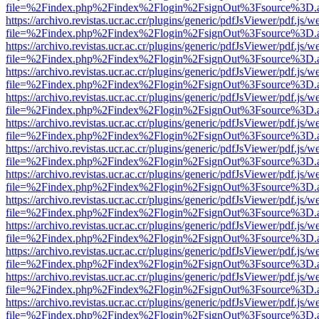
file=%2Findex.php%2Findex%2Flogin%2FsignOut%3Fsource%3D.ame
https://archivo.revistas.ucr.ac.cr/plugins/generic/pdfJsViewer/pdf.js/
file=%2Findex.php%2Findex%2Flogin%2FsignOut%3Fsource%3D.ame
https://archivo.revistas.ucr.ac.cr/plugins/generic/pdfJsViewer/pdf.js/
file=%2Findex.php%2Findex%2Flogin%2FsignOut%3Fsource%3D.ame
https://archivo.revistas.ucr.ac.cr/plugins/generic/pdfJsViewer/pdf.js/
file=%2Findex.php%2Findex%2Flogin%2FsignOut%3Fsource%3D.ame
https://archivo.revistas.ucr.ac.cr/plugins/generic/pdfJsViewer/pdf.js/
file=%2Findex.php%2Findex%2Flogin%2FsignOut%3Fsource%3D.ame
https://archivo.revistas.ucr.ac.cr/plugins/generic/pdfJsViewer/pdf.js/
file=%2Findex.php%2Findex%2Flogin%2FsignOut%3Fsource%3D.ame
https://archivo.revistas.ucr.ac.cr/plugins/generic/pdfJsViewer/pdf.js/
file=%2Findex.php%2Findex%2Flogin%2FsignOut%3Fsource%3D.ame
https://archivo.revistas.ucr.ac.cr/plugins/generic/pdfJsViewer/pdf.js/
file=%2Findex.php%2Findex%2Flogin%2FsignOut%3Fsource%3D.ame
https://archivo.revistas.ucr.ac.cr/plugins/generic/pdfJsViewer/pdf.js/
file=%2Findex.php%2Findex%2Flogin%2FsignOut%3Fsource%3D.ame
https://archivo.revistas.ucr.ac.cr/plugins/generic/pdfJsViewer/pdf.js/
file=%2Findex.php%2Findex%2Flogin%2FsignOut%3Fsource%3D.ame
https://archivo.revistas.ucr.ac.cr/plugins/generic/pdfJsViewer/pdf.js/
file=%2Findex.php%2Findex%2Flogin%2FsignOut%3Fsource%3D.ame
https://archivo.revistas.ucr.ac.cr/plugins/generic/pdfJsViewer/pdf.js/
file=%2Findex.php%2Findex%2Flogin%2FsignOut%3Fsource%3D.ame
https://archivo.revistas.ucr.ac.cr/plugins/generic/pdfJsViewer/pdf.js/
file=%2Findex.php%2Findex%2Flogin%2FsignOut%3Fsource%3D.ame