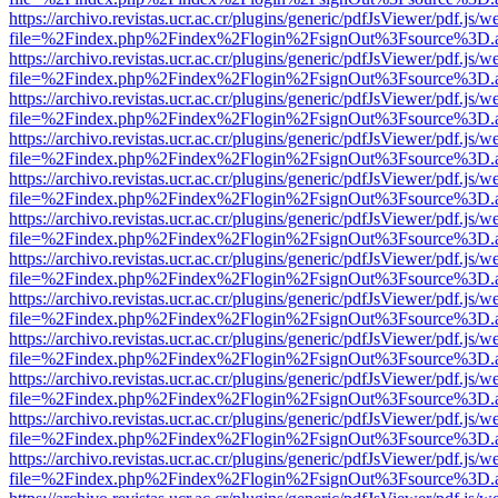
https://archivo.revistas.ucr.ac.cr/plugins/generic/pdfJsViewer/pdf.js/
file=%2Findex.php%2Findex%2Flogin%2FsignOut%3Fsource%3D.ame
https://archivo.revistas.ucr.ac.cr/plugins/generic/pdfJsViewer/pdf.js/
file=%2Findex.php%2Findex%2Flogin%2FsignOut%3Fsource%3D.ame
https://archivo.revistas.ucr.ac.cr/plugins/generic/pdfJsViewer/pdf.js/
file=%2Findex.php%2Findex%2Flogin%2FsignOut%3Fsource%3D.ame
https://archivo.revistas.ucr.ac.cr/plugins/generic/pdfJsViewer/pdf.js/
file=%2Findex.php%2Findex%2Flogin%2FsignOut%3Fsource%3D.ame
https://archivo.revistas.ucr.ac.cr/plugins/generic/pdfJsViewer/pdf.js/
file=%2Findex.php%2Findex%2Flogin%2FsignOut%3Fsource%3D.ame
https://archivo.revistas.ucr.ac.cr/plugins/generic/pdfJsViewer/pdf.js/
file=%2Findex.php%2Findex%2Flogin%2FsignOut%3Fsource%3D.ame
https://archivo.revistas.ucr.ac.cr/plugins/generic/pdfJsViewer/pdf.js/
file=%2Findex.php%2Findex%2Flogin%2FsignOut%3Fsource%3D.ame
https://archivo.revistas.ucr.ac.cr/plugins/generic/pdfJsViewer/pdf.js/
file=%2Findex.php%2Findex%2Flogin%2FsignOut%3Fsource%3D.ame
https://archivo.revistas.ucr.ac.cr/plugins/generic/pdfJsViewer/pdf.js/
file=%2Findex.php%2Findex%2Flogin%2FsignOut%3Fsource%3D.ame
https://archivo.revistas.ucr.ac.cr/plugins/generic/pdfJsViewer/pdf.js/
file=%2Findex.php%2Findex%2Flogin%2FsignOut%3Fsource%3D.ame
https://archivo.revistas.ucr.ac.cr/plugins/generic/pdfJsViewer/pdf.js/
file=%2Findex.php%2Findex%2Flogin%2FsignOut%3Fsource%3D.ame
https://archivo.revistas.ucr.ac.cr/plugins/generic/pdfJsViewer/pdf.js/
file=%2Findex.php%2Findex%2Flogin%2FsignOut%3Fsource%3D.ame