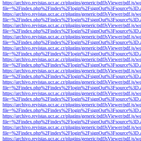
https://archivo.revistas.ucr.ac.cr/plugins/generic/pdfJsViewer/pdf.js/
file=%2Findex.php%2Findex%2Flogin%2FsignOut%3Fsource%3D.ame
https://archivo.revistas.ucr.ac.cr/plugins/generic/pdfJsViewer/pdf.js/
file=%2Findex.php%2Findex%2Flogin%2FsignOut%3Fsource%3D.ame
https://archivo.revistas.ucr.ac.cr/plugins/generic/pdfJsViewer/pdf.js/
file=%2Findex.php%2Findex%2Flogin%2FsignOut%3Fsource%3D.ame
https://archivo.revistas.ucr.ac.cr/plugins/generic/pdfJsViewer/pdf.js/
file=%2Findex.php%2Findex%2Flogin%2FsignOut%3Fsource%3D.ame
https://archivo.revistas.ucr.ac.cr/plugins/generic/pdfJsViewer/pdf.js/
file=%2Findex.php%2Findex%2Flogin%2FsignOut%3Fsource%3D.ame
https://archivo.revistas.ucr.ac.cr/plugins/generic/pdfJsViewer/pdf.js/
file=%2Findex.php%2Findex%2Flogin%2FsignOut%3Fsource%3D.ame
https://archivo.revistas.ucr.ac.cr/plugins/generic/pdfJsViewer/pdf.js/
file=%2Findex.php%2Findex%2Flogin%2FsignOut%3Fsource%3D.ame
https://archivo.revistas.ucr.ac.cr/plugins/generic/pdfJsViewer/pdf.js/
file=%2Findex.php%2Findex%2Flogin%2FsignOut%3Fsource%3D.ame
https://archivo.revistas.ucr.ac.cr/plugins/generic/pdfJsViewer/pdf.js/
file=%2Findex.php%2Findex%2Flogin%2FsignOut%3Fsource%3D.ame
https://archivo.revistas.ucr.ac.cr/plugins/generic/pdfJsViewer/pdf.js/
file=%2Findex.php%2Findex%2Flogin%2FsignOut%3Fsource%3D.ame
https://archivo.revistas.ucr.ac.cr/plugins/generic/pdfJsViewer/pdf.js/
file=%2Findex.php%2Findex%2Flogin%2FsignOut%3Fsource%3D.ame
https://archivo.revistas.ucr.ac.cr/plugins/generic/pdfJsViewer/pdf.js/
file=%2Findex.php%2Findex%2Flogin%2FsignOut%3Fsource%3D.ame
https://archivo.revistas.ucr.ac.cr/plugins/generic/pdfJsViewer/pdf.js/