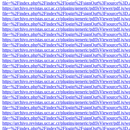
file=%2Findex.php%2Findex%2Flogin%2FsignOut%3Fsource%3D.ame
https://archivo.revistas.ucr.ac.cr/plugins/generic/pdfJsViewer/pdf.js/
file=%2Findex.php%2Findex%2Flogin%2FsignOut%3Fsource%3D.ame
https://archivo.revistas.ucr.ac.cr/plugins/generic/pdfJsViewer/pdf.js/
file=%2Findex.php%2Findex%2Flogin%2FsignOut%3Fsource%3D.ame
https://archivo.revistas.ucr.ac.cr/plugins/generic/pdfJsViewer/pdf.js/
file=%2Findex.php%2Findex%2Flogin%2FsignOut%3Fsource%3D.ame
https://archivo.revistas.ucr.ac.cr/plugins/generic/pdfJsViewer/pdf.js/
file=%2Findex.php%2Findex%2Flogin%2FsignOut%3Fsource%3D.ame
https://archivo.revistas.ucr.ac.cr/plugins/generic/pdfJsViewer/pdf.js/
file=%2Findex.php%2Findex%2Flogin%2FsignOut%3Fsource%3D.ame
https://archivo.revistas.ucr.ac.cr/plugins/generic/pdfJsViewer/pdf.js/
file=%2Findex.php%2Findex%2Flogin%2FsignOut%3Fsource%3D.ame
https://archivo.revistas.ucr.ac.cr/plugins/generic/pdfJsViewer/pdf.js/
file=%2Findex.php%2Findex%2Flogin%2FsignOut%3Fsource%3D.ame
https://archivo.revistas.ucr.ac.cr/plugins/generic/pdfJsViewer/pdf.js/
file=%2Findex.php%2Findex%2Flogin%2FsignOut%3Fsource%3D.ame
https://archivo.revistas.ucr.ac.cr/plugins/generic/pdfJsViewer/pdf.js/
file=%2Findex.php%2Findex%2Flogin%2FsignOut%3Fsource%3D.ame
https://archivo.revistas.ucr.ac.cr/plugins/generic/pdfJsViewer/pdf.js/
file=%2Findex.php%2Findex%2Flogin%2FsignOut%3Fsource%3D.ame
https://archivo.revistas.ucr.ac.cr/plugins/generic/pdfJsViewer/pdf.js/
file=%2Findex.php%2Findex%2Flogin%2FsignOut%3Fsource%3D.ame
https://archivo.revistas.ucr.ac.cr/plugins/generic/pdfJsViewer/pdf.js/
file=%2Findex.php%2Findex%2Flogin%2FsignOut%3Fsource%3D.ame