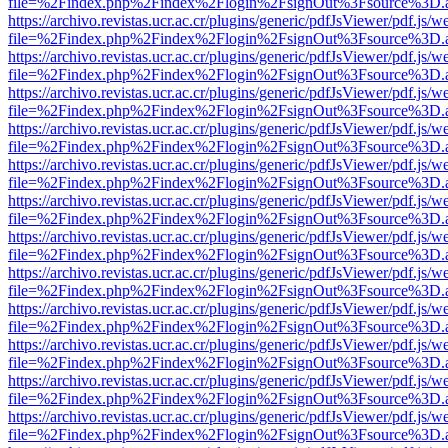
file=%2Findex.php%2Findex%2Flogin%2FsignOut%3Fsource%3D.ame
https://archivo.revistas.ucr.ac.cr/plugins/generic/pdfJsViewer/pdf.js/
file=%2Findex.php%2Findex%2Flogin%2FsignOut%3Fsource%3D.ame
https://archivo.revistas.ucr.ac.cr/plugins/generic/pdfJsViewer/pdf.js/
file=%2Findex.php%2Findex%2Flogin%2FsignOut%3Fsource%3D.ame
https://archivo.revistas.ucr.ac.cr/plugins/generic/pdfJsViewer/pdf.js/
file=%2Findex.php%2Findex%2Flogin%2FsignOut%3Fsource%3D.ame
https://archivo.revistas.ucr.ac.cr/plugins/generic/pdfJsViewer/pdf.js/
file=%2Findex.php%2Findex%2Flogin%2FsignOut%3Fsource%3D.ame
https://archivo.revistas.ucr.ac.cr/plugins/generic/pdfJsViewer/pdf.js/
file=%2Findex.php%2Findex%2Flogin%2FsignOut%3Fsource%3D.ame
https://archivo.revistas.ucr.ac.cr/plugins/generic/pdfJsViewer/pdf.js/
file=%2Findex.php%2Findex%2Flogin%2FsignOut%3Fsource%3D.ame
https://archivo.revistas.ucr.ac.cr/plugins/generic/pdfJsViewer/pdf.js/
file=%2Findex.php%2Findex%2Flogin%2FsignOut%3Fsource%3D.ame
https://archivo.revistas.ucr.ac.cr/plugins/generic/pdfJsViewer/pdf.js/
file=%2Findex.php%2Findex%2Flogin%2FsignOut%3Fsource%3D.ame
https://archivo.revistas.ucr.ac.cr/plugins/generic/pdfJsViewer/pdf.js/
file=%2Findex.php%2Findex%2Flogin%2FsignOut%3Fsource%3D.ame
https://archivo.revistas.ucr.ac.cr/plugins/generic/pdfJsViewer/pdf.js/
file=%2Findex.php%2Findex%2Flogin%2FsignOut%3Fsource%3D.ame
https://archivo.revistas.ucr.ac.cr/plugins/generic/pdfJsViewer/pdf.js/
file=%2Findex.php%2Findex%2Flogin%2FsignOut%3Fsource%3D.ame
https://archivo.revistas.ucr.ac.cr/plugins/generic/pdfJsViewer/pdf.js/
file=%2Findex.php%2Findex%2Flogin%2FsignOut%3Fsource%3D.ame