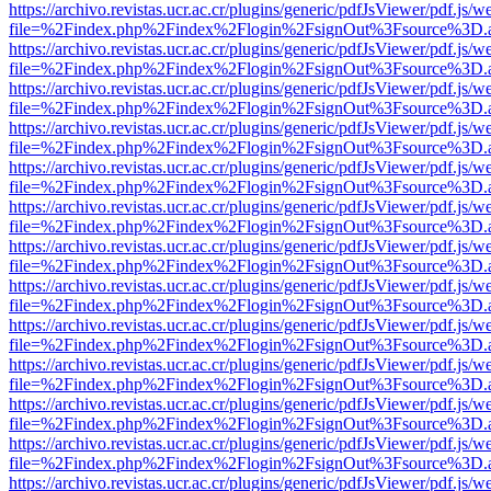
https://archivo.revistas.ucr.ac.cr/plugins/generic/pdfJsViewer/pdf.js/
file=%2Findex.php%2Findex%2Flogin%2FsignOut%3Fsource%3D.ame
https://archivo.revistas.ucr.ac.cr/plugins/generic/pdfJsViewer/pdf.js/
file=%2Findex.php%2Findex%2Flogin%2FsignOut%3Fsource%3D.ame
https://archivo.revistas.ucr.ac.cr/plugins/generic/pdfJsViewer/pdf.js/
file=%2Findex.php%2Findex%2Flogin%2FsignOut%3Fsource%3D.ame
https://archivo.revistas.ucr.ac.cr/plugins/generic/pdfJsViewer/pdf.js/
file=%2Findex.php%2Findex%2Flogin%2FsignOut%3Fsource%3D.ame
https://archivo.revistas.ucr.ac.cr/plugins/generic/pdfJsViewer/pdf.js/
file=%2Findex.php%2Findex%2Flogin%2FsignOut%3Fsource%3D.ame
https://archivo.revistas.ucr.ac.cr/plugins/generic/pdfJsViewer/pdf.js/
file=%2Findex.php%2Findex%2Flogin%2FsignOut%3Fsource%3D.ame
https://archivo.revistas.ucr.ac.cr/plugins/generic/pdfJsViewer/pdf.js/
file=%2Findex.php%2Findex%2Flogin%2FsignOut%3Fsource%3D.ame
https://archivo.revistas.ucr.ac.cr/plugins/generic/pdfJsViewer/pdf.js/
file=%2Findex.php%2Findex%2Flogin%2FsignOut%3Fsource%3D.ame
https://archivo.revistas.ucr.ac.cr/plugins/generic/pdfJsViewer/pdf.js/
file=%2Findex.php%2Findex%2Flogin%2FsignOut%3Fsource%3D.ame
https://archivo.revistas.ucr.ac.cr/plugins/generic/pdfJsViewer/pdf.js/
file=%2Findex.php%2Findex%2Flogin%2FsignOut%3Fsource%3D.ame
https://archivo.revistas.ucr.ac.cr/plugins/generic/pdfJsViewer/pdf.js/
file=%2Findex.php%2Findex%2Flogin%2FsignOut%3Fsource%3D.ame
https://archivo.revistas.ucr.ac.cr/plugins/generic/pdfJsViewer/pdf.js/
file=%2Findex.php%2Findex%2Flogin%2FsignOut%3Fsource%3D.ame
https://archivo.revistas.ucr.ac.cr/plugins/generic/pdfJsViewer/pdf.js/