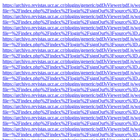
https://archivo.revistas.ucr.ac.cr/plugins/generic/pdfJsViewer/pdf.js/
file=%2Findex.php%2Findex%2Flogin%2FsignOut%3Fsource%3D.ame
https://archivo.revistas.ucr.ac.cr/plugins/generic/pdfJsViewer/pdf.js/
file=%2Findex.php%2Findex%2Flogin%2FsignOut%3Fsource%3D.ame
https://archivo.revistas.ucr.ac.cr/plugins/generic/pdfJsViewer/pdf.js/
file=%2Findex.php%2Findex%2Flogin%2FsignOut%3Fsource%3D.ame
https://archivo.revistas.ucr.ac.cr/plugins/generic/pdfJsViewer/pdf.js/
file=%2Findex.php%2Findex%2Flogin%2FsignOut%3Fsource%3D.ame
https://archivo.revistas.ucr.ac.cr/plugins/generic/pdfJsViewer/pdf.js/
file=%2Findex.php%2Findex%2Flogin%2FsignOut%3Fsource%3D.ame
https://archivo.revistas.ucr.ac.cr/plugins/generic/pdfJsViewer/pdf.js/
file=%2Findex.php%2Findex%2Flogin%2FsignOut%3Fsource%3D.ame
https://archivo.revistas.ucr.ac.cr/plugins/generic/pdfJsViewer/pdf.js/
file=%2Findex.php%2Findex%2Flogin%2FsignOut%3Fsource%3D.ame
https://archivo.revistas.ucr.ac.cr/plugins/generic/pdfJsViewer/pdf.js/
file=%2Findex.php%2Findex%2Flogin%2FsignOut%3Fsource%3D.ame
https://archivo.revistas.ucr.ac.cr/plugins/generic/pdfJsViewer/pdf.js/
file=%2Findex.php%2Findex%2Flogin%2FsignOut%3Fsource%3D.ame
https://archivo.revistas.ucr.ac.cr/plugins/generic/pdfJsViewer/pdf.js/
file=%2Findex.php%2Findex%2Flogin%2FsignOut%3Fsource%3D.ame
https://archivo.revistas.ucr.ac.cr/plugins/generic/pdfJsViewer/pdf.js/
file=%2Findex.php%2Findex%2Flogin%2FsignOut%3Fsource%3D.ame
https://archivo.revistas.ucr.ac.cr/plugins/generic/pdfJsViewer/pdf.js/
file=%2Findex.php%2Findex%2Flogin%2FsignOut%3Fsource%3D.ame