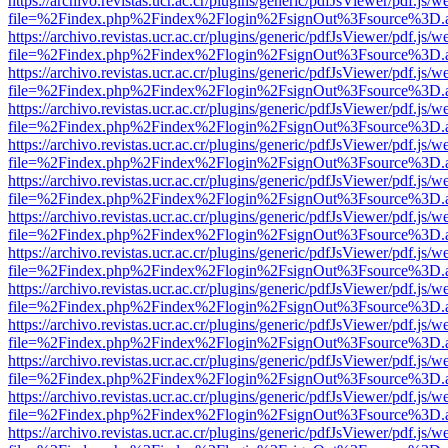
https://archivo.revistas.ucr.ac.cr/plugins/generic/pdfJsViewer/pdf.js/
file=%2Findex.php%2Findex%2Flogin%2FsignOut%3Fsource%3D.ame
https://archivo.revistas.ucr.ac.cr/plugins/generic/pdfJsViewer/pdf.js/
file=%2Findex.php%2Findex%2Flogin%2FsignOut%3Fsource%3D.ame
https://archivo.revistas.ucr.ac.cr/plugins/generic/pdfJsViewer/pdf.js/
file=%2Findex.php%2Findex%2Flogin%2FsignOut%3Fsource%3D.ame
https://archivo.revistas.ucr.ac.cr/plugins/generic/pdfJsViewer/pdf.js/
file=%2Findex.php%2Findex%2Flogin%2FsignOut%3Fsource%3D.ame
https://archivo.revistas.ucr.ac.cr/plugins/generic/pdfJsViewer/pdf.js/
file=%2Findex.php%2Findex%2Flogin%2FsignOut%3Fsource%3D.ame
https://archivo.revistas.ucr.ac.cr/plugins/generic/pdfJsViewer/pdf.js/
file=%2Findex.php%2Findex%2Flogin%2FsignOut%3Fsource%3D.ame
https://archivo.revistas.ucr.ac.cr/plugins/generic/pdfJsViewer/pdf.js/
file=%2Findex.php%2Findex%2Flogin%2FsignOut%3Fsource%3D.ame
https://archivo.revistas.ucr.ac.cr/plugins/generic/pdfJsViewer/pdf.js/
file=%2Findex.php%2Findex%2Flogin%2FsignOut%3Fsource%3D.ame
https://archivo.revistas.ucr.ac.cr/plugins/generic/pdfJsViewer/pdf.js/
file=%2Findex.php%2Findex%2Flogin%2FsignOut%3Fsource%3D.ame
https://archivo.revistas.ucr.ac.cr/plugins/generic/pdfJsViewer/pdf.js/
file=%2Findex.php%2Findex%2Flogin%2FsignOut%3Fsource%3D.ame
https://archivo.revistas.ucr.ac.cr/plugins/generic/pdfJsViewer/pdf.js/
file=%2Findex.php%2Findex%2Flogin%2FsignOut%3Fsource%3D.ame
https://archivo.revistas.ucr.ac.cr/plugins/generic/pdfJsViewer/pdf.js/
file=%2Findex.php%2Findex%2Flogin%2FsignOut%3Fsource%3D.ame
https://archivo.revistas.ucr.ac.cr/plugins/generic/pdfJsViewer/pdf.js/