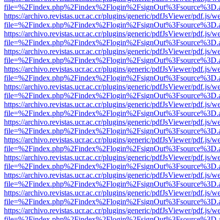
file=%2Findex.php%2Findex%2Flogin%2FsignOut%3Fsource%3D.ame
https://archivo.revistas.ucr.ac.cr/plugins/generic/pdfJsViewer/pdf.js/
file=%2Findex.php%2Findex%2Flogin%2FsignOut%3Fsource%3D.ame
https://archivo.revistas.ucr.ac.cr/plugins/generic/pdfJsViewer/pdf.js/
file=%2Findex.php%2Findex%2Flogin%2FsignOut%3Fsource%3D.ame
https://archivo.revistas.ucr.ac.cr/plugins/generic/pdfJsViewer/pdf.js/
file=%2Findex.php%2Findex%2Flogin%2FsignOut%3Fsource%3D.ame
https://archivo.revistas.ucr.ac.cr/plugins/generic/pdfJsViewer/pdf.js/
file=%2Findex.php%2Findex%2Flogin%2FsignOut%3Fsource%3D.ame
https://archivo.revistas.ucr.ac.cr/plugins/generic/pdfJsViewer/pdf.js/
file=%2Findex.php%2Findex%2Flogin%2FsignOut%3Fsource%3D.ame
https://archivo.revistas.ucr.ac.cr/plugins/generic/pdfJsViewer/pdf.js/
file=%2Findex.php%2Findex%2Flogin%2FsignOut%3Fsource%3D.ame
https://archivo.revistas.ucr.ac.cr/plugins/generic/pdfJsViewer/pdf.js/
file=%2Findex.php%2Findex%2Flogin%2FsignOut%3Fsource%3D.ame
https://archivo.revistas.ucr.ac.cr/plugins/generic/pdfJsViewer/pdf.js/
file=%2Findex.php%2Findex%2Flogin%2FsignOut%3Fsource%3D.ame
https://archivo.revistas.ucr.ac.cr/plugins/generic/pdfJsViewer/pdf.js/
file=%2Findex.php%2Findex%2Flogin%2FsignOut%3Fsource%3D.ame
https://archivo.revistas.ucr.ac.cr/plugins/generic/pdfJsViewer/pdf.js/
file=%2Findex.php%2Findex%2Flogin%2FsignOut%3Fsource%3D.ame
https://archivo.revistas.ucr.ac.cr/plugins/generic/pdfJsViewer/pdf.js/
file=%2Findex.php%2Findex%2Flogin%2FsignOut%3Fsource%3D.ame
https://archivo.revistas.ucr.ac.cr/plugins/generic/pdfJsViewer/pdf.js/
file=%2Findex.php%2Findex%2Flogin%2FsignOut%3Fsource%3D.ame