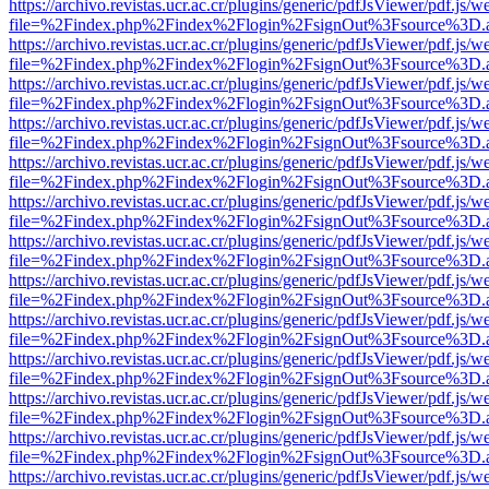
https://archivo.revistas.ucr.ac.cr/plugins/generic/pdfJsViewer/pdf.js/
file=%2Findex.php%2Findex%2Flogin%2FsignOut%3Fsource%3D.ame
https://archivo.revistas.ucr.ac.cr/plugins/generic/pdfJsViewer/pdf.js/
file=%2Findex.php%2Findex%2Flogin%2FsignOut%3Fsource%3D.ame
https://archivo.revistas.ucr.ac.cr/plugins/generic/pdfJsViewer/pdf.js/
file=%2Findex.php%2Findex%2Flogin%2FsignOut%3Fsource%3D.ame
https://archivo.revistas.ucr.ac.cr/plugins/generic/pdfJsViewer/pdf.js/
file=%2Findex.php%2Findex%2Flogin%2FsignOut%3Fsource%3D.ame
https://archivo.revistas.ucr.ac.cr/plugins/generic/pdfJsViewer/pdf.js/
file=%2Findex.php%2Findex%2Flogin%2FsignOut%3Fsource%3D.ame
https://archivo.revistas.ucr.ac.cr/plugins/generic/pdfJsViewer/pdf.js/
file=%2Findex.php%2Findex%2Flogin%2FsignOut%3Fsource%3D.ame
https://archivo.revistas.ucr.ac.cr/plugins/generic/pdfJsViewer/pdf.js/
file=%2Findex.php%2Findex%2Flogin%2FsignOut%3Fsource%3D.ame
https://archivo.revistas.ucr.ac.cr/plugins/generic/pdfJsViewer/pdf.js/
file=%2Findex.php%2Findex%2Flogin%2FsignOut%3Fsource%3D.ame
https://archivo.revistas.ucr.ac.cr/plugins/generic/pdfJsViewer/pdf.js/
file=%2Findex.php%2Findex%2Flogin%2FsignOut%3Fsource%3D.ame
https://archivo.revistas.ucr.ac.cr/plugins/generic/pdfJsViewer/pdf.js/
file=%2Findex.php%2Findex%2Flogin%2FsignOut%3Fsource%3D.ame
https://archivo.revistas.ucr.ac.cr/plugins/generic/pdfJsViewer/pdf.js/
file=%2Findex.php%2Findex%2Flogin%2FsignOut%3Fsource%3D.ame
https://archivo.revistas.ucr.ac.cr/plugins/generic/pdfJsViewer/pdf.js/
file=%2Findex.php%2Findex%2Flogin%2FsignOut%3Fsource%3D.ame
https://archivo.revistas.ucr.ac.cr/plugins/generic/pdfJsViewer/pdf.js/