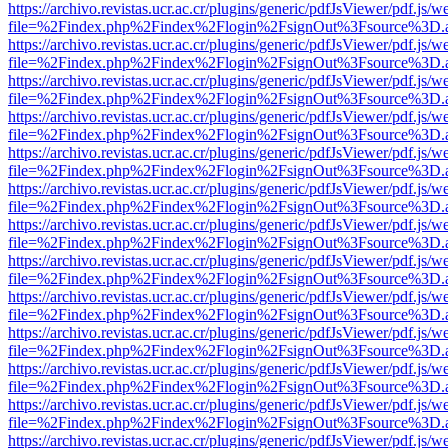
https://archivo.revistas.ucr.ac.cr/plugins/generic/pdfJsViewer/pdf.js/
file=%2Findex.php%2Findex%2Flogin%2FsignOut%3Fsource%3D.ame
https://archivo.revistas.ucr.ac.cr/plugins/generic/pdfJsViewer/pdf.js/
file=%2Findex.php%2Findex%2Flogin%2FsignOut%3Fsource%3D.ame
https://archivo.revistas.ucr.ac.cr/plugins/generic/pdfJsViewer/pdf.js/
file=%2Findex.php%2Findex%2Flogin%2FsignOut%3Fsource%3D.ame
https://archivo.revistas.ucr.ac.cr/plugins/generic/pdfJsViewer/pdf.js/
file=%2Findex.php%2Findex%2Flogin%2FsignOut%3Fsource%3D.ame
https://archivo.revistas.ucr.ac.cr/plugins/generic/pdfJsViewer/pdf.js/
file=%2Findex.php%2Findex%2Flogin%2FsignOut%3Fsource%3D.ame
https://archivo.revistas.ucr.ac.cr/plugins/generic/pdfJsViewer/pdf.js/
file=%2Findex.php%2Findex%2Flogin%2FsignOut%3Fsource%3D.ame
https://archivo.revistas.ucr.ac.cr/plugins/generic/pdfJsViewer/pdf.js/
file=%2Findex.php%2Findex%2Flogin%2FsignOut%3Fsource%3D.ame
https://archivo.revistas.ucr.ac.cr/plugins/generic/pdfJsViewer/pdf.js/
file=%2Findex.php%2Findex%2Flogin%2FsignOut%3Fsource%3D.ame
https://archivo.revistas.ucr.ac.cr/plugins/generic/pdfJsViewer/pdf.js/
file=%2Findex.php%2Findex%2Flogin%2FsignOut%3Fsource%3D.ame
https://archivo.revistas.ucr.ac.cr/plugins/generic/pdfJsViewer/pdf.js/
file=%2Findex.php%2Findex%2Flogin%2FsignOut%3Fsource%3D.ame
https://archivo.revistas.ucr.ac.cr/plugins/generic/pdfJsViewer/pdf.js/
file=%2Findex.php%2Findex%2Flogin%2FsignOut%3Fsource%3D.ame
https://archivo.revistas.ucr.ac.cr/plugins/generic/pdfJsViewer/pdf.js/
file=%2Findex.php%2Findex%2Flogin%2FsignOut%3Fsource%3D.ame
https://archivo.revistas.ucr.ac.cr/plugins/generic/pdfJsViewer/pdf.js/