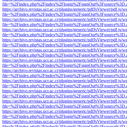
file=%2Findex.php%2Findex%2Flogin%2FsignOut%3Fsource%3D.ame
https://archivo.revistas.ucr.ac.cr/plugins/generic/pdfJsViewer/pdf.js/
file=%2Findex.php%2Findex%2Flogin%2FsignOut%3Fsource%3D.ame
https://archivo.revistas.ucr.ac.cr/plugins/generic/pdfJsViewer/pdf.js/
file=%2Findex.php%2Findex%2Flogin%2FsignOut%3Fsource%3D.ame
https://archivo.revistas.ucr.ac.cr/plugins/generic/pdfJsViewer/pdf.js/
file=%2Findex.php%2Findex%2Flogin%2FsignOut%3Fsource%3D.ame
https://archivo.revistas.ucr.ac.cr/plugins/generic/pdfJsViewer/pdf.js/
file=%2Findex.php%2Findex%2Flogin%2FsignOut%3Fsource%3D.ame
https://archivo.revistas.ucr.ac.cr/plugins/generic/pdfJsViewer/pdf.js/
file=%2Findex.php%2Findex%2Flogin%2FsignOut%3Fsource%3D.ame
https://archivo.revistas.ucr.ac.cr/plugins/generic/pdfJsViewer/pdf.js/
file=%2Findex.php%2Findex%2Flogin%2FsignOut%3Fsource%3D.ame
https://archivo.revistas.ucr.ac.cr/plugins/generic/pdfJsViewer/pdf.js/
file=%2Findex.php%2Findex%2Flogin%2FsignOut%3Fsource%3D.ame
https://archivo.revistas.ucr.ac.cr/plugins/generic/pdfJsViewer/pdf.js/
file=%2Findex.php%2Findex%2Flogin%2FsignOut%3Fsource%3D.ame
https://archivo.revistas.ucr.ac.cr/plugins/generic/pdfJsViewer/pdf.js/
file=%2Findex.php%2Findex%2Flogin%2FsignOut%3Fsource%3D.ame
https://archivo.revistas.ucr.ac.cr/plugins/generic/pdfJsViewer/pdf.js/
file=%2Findex.php%2Findex%2Flogin%2FsignOut%3Fsource%3D.ame
https://archivo.revistas.ucr.ac.cr/plugins/generic/pdfJsViewer/pdf.js/
file=%2Findex.php%2Findex%2Flogin%2FsignOut%3Fsource%3D.ame
https://archivo.revistas.ucr.ac.cr/plugins/generic/pdfJsViewer/pdf.js/
file=%2Findex.php%2Findex%2Flogin%2FsignOut%3Fsource%3D.ame