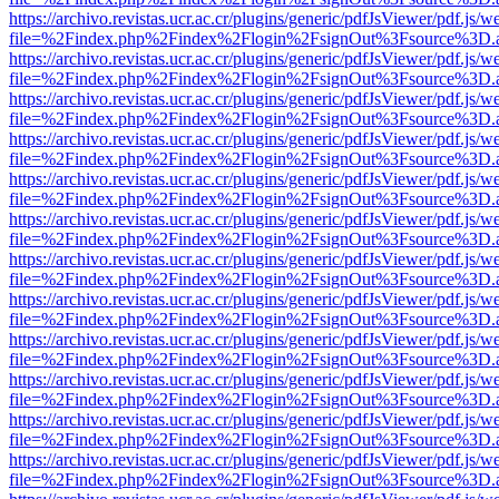
https://archivo.revistas.ucr.ac.cr/plugins/generic/pdfJsViewer/pdf.js/
file=%2Findex.php%2Findex%2Flogin%2FsignOut%3Fsource%3D.ame
https://archivo.revistas.ucr.ac.cr/plugins/generic/pdfJsViewer/pdf.js/
file=%2Findex.php%2Findex%2Flogin%2FsignOut%3Fsource%3D.ame
https://archivo.revistas.ucr.ac.cr/plugins/generic/pdfJsViewer/pdf.js/
file=%2Findex.php%2Findex%2Flogin%2FsignOut%3Fsource%3D.ame
https://archivo.revistas.ucr.ac.cr/plugins/generic/pdfJsViewer/pdf.js/
file=%2Findex.php%2Findex%2Flogin%2FsignOut%3Fsource%3D.ame
https://archivo.revistas.ucr.ac.cr/plugins/generic/pdfJsViewer/pdf.js/
file=%2Findex.php%2Findex%2Flogin%2FsignOut%3Fsource%3D.ame
https://archivo.revistas.ucr.ac.cr/plugins/generic/pdfJsViewer/pdf.js/
file=%2Findex.php%2Findex%2Flogin%2FsignOut%3Fsource%3D.ame
https://archivo.revistas.ucr.ac.cr/plugins/generic/pdfJsViewer/pdf.js/
file=%2Findex.php%2Findex%2Flogin%2FsignOut%3Fsource%3D.ame
https://archivo.revistas.ucr.ac.cr/plugins/generic/pdfJsViewer/pdf.js/
file=%2Findex.php%2Findex%2Flogin%2FsignOut%3Fsource%3D.ame
https://archivo.revistas.ucr.ac.cr/plugins/generic/pdfJsViewer/pdf.js/
file=%2Findex.php%2Findex%2Flogin%2FsignOut%3Fsource%3D.ame
https://archivo.revistas.ucr.ac.cr/plugins/generic/pdfJsViewer/pdf.js/
file=%2Findex.php%2Findex%2Flogin%2FsignOut%3Fsource%3D.ame
https://archivo.revistas.ucr.ac.cr/plugins/generic/pdfJsViewer/pdf.js/
file=%2Findex.php%2Findex%2Flogin%2FsignOut%3Fsource%3D.ame
https://archivo.revistas.ucr.ac.cr/plugins/generic/pdfJsViewer/pdf.js/
file=%2Findex.php%2Findex%2Flogin%2FsignOut%3Fsource%3D.ame