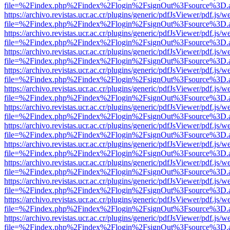
file=%2Findex.php%2Findex%2Flogin%2FsignOut%3Fsource%3D.ame
https://archivo.revistas.ucr.ac.cr/plugins/generic/pdfJsViewer/pdf.js/
file=%2Findex.php%2Findex%2Flogin%2FsignOut%3Fsource%3D.ame
https://archivo.revistas.ucr.ac.cr/plugins/generic/pdfJsViewer/pdf.js/
file=%2Findex.php%2Findex%2Flogin%2FsignOut%3Fsource%3D.ame
https://archivo.revistas.ucr.ac.cr/plugins/generic/pdfJsViewer/pdf.js/
file=%2Findex.php%2Findex%2Flogin%2FsignOut%3Fsource%3D.ame
https://archivo.revistas.ucr.ac.cr/plugins/generic/pdfJsViewer/pdf.js/
file=%2Findex.php%2Findex%2Flogin%2FsignOut%3Fsource%3D.ame
https://archivo.revistas.ucr.ac.cr/plugins/generic/pdfJsViewer/pdf.js/
file=%2Findex.php%2Findex%2Flogin%2FsignOut%3Fsource%3D.ame
https://archivo.revistas.ucr.ac.cr/plugins/generic/pdfJsViewer/pdf.js/
file=%2Findex.php%2Findex%2Flogin%2FsignOut%3Fsource%3D.ame
https://archivo.revistas.ucr.ac.cr/plugins/generic/pdfJsViewer/pdf.js/
file=%2Findex.php%2Findex%2Flogin%2FsignOut%3Fsource%3D.ame
https://archivo.revistas.ucr.ac.cr/plugins/generic/pdfJsViewer/pdf.js/
file=%2Findex.php%2Findex%2Flogin%2FsignOut%3Fsource%3D.ame
https://archivo.revistas.ucr.ac.cr/plugins/generic/pdfJsViewer/pdf.js/
file=%2Findex.php%2Findex%2Flogin%2FsignOut%3Fsource%3D.ame
https://archivo.revistas.ucr.ac.cr/plugins/generic/pdfJsViewer/pdf.js/
file=%2Findex.php%2Findex%2Flogin%2FsignOut%3Fsource%3D.ame
https://archivo.revistas.ucr.ac.cr/plugins/generic/pdfJsViewer/pdf.js/
file=%2Findex.php%2Findex%2Flogin%2FsignOut%3Fsource%3D.ame
https://archivo.revistas.ucr.ac.cr/plugins/generic/pdfJsViewer/pdf.js/
file=%2Findex.php%2Findex%2Flogin%2FsignOut%3Fsource%3D.ame