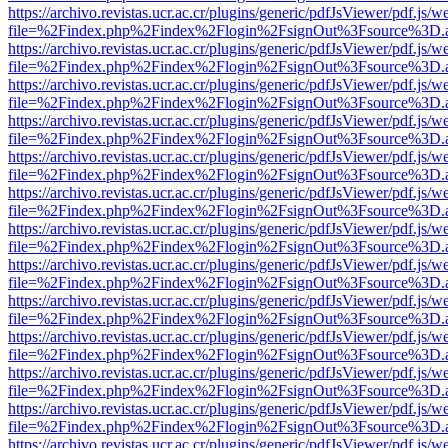
https://archivo.revistas.ucr.ac.cr/plugins/generic/pdfJsViewer/pdf.js/
file=%2Findex.php%2Findex%2Flogin%2FsignOut%3Fsource%3D.ame
https://archivo.revistas.ucr.ac.cr/plugins/generic/pdfJsViewer/pdf.js/
file=%2Findex.php%2Findex%2Flogin%2FsignOut%3Fsource%3D.ame
https://archivo.revistas.ucr.ac.cr/plugins/generic/pdfJsViewer/pdf.js/
file=%2Findex.php%2Findex%2Flogin%2FsignOut%3Fsource%3D.ame
https://archivo.revistas.ucr.ac.cr/plugins/generic/pdfJsViewer/pdf.js/
file=%2Findex.php%2Findex%2Flogin%2FsignOut%3Fsource%3D.ame
https://archivo.revistas.ucr.ac.cr/plugins/generic/pdfJsViewer/pdf.js/
file=%2Findex.php%2Findex%2Flogin%2FsignOut%3Fsource%3D.ame
https://archivo.revistas.ucr.ac.cr/plugins/generic/pdfJsViewer/pdf.js/
file=%2Findex.php%2Findex%2Flogin%2FsignOut%3Fsource%3D.ame
https://archivo.revistas.ucr.ac.cr/plugins/generic/pdfJsViewer/pdf.js/
file=%2Findex.php%2Findex%2Flogin%2FsignOut%3Fsource%3D.ame
https://archivo.revistas.ucr.ac.cr/plugins/generic/pdfJsViewer/pdf.js/
file=%2Findex.php%2Findex%2Flogin%2FsignOut%3Fsource%3D.ame
https://archivo.revistas.ucr.ac.cr/plugins/generic/pdfJsViewer/pdf.js/
file=%2Findex.php%2Findex%2Flogin%2FsignOut%3Fsource%3D.ame
https://archivo.revistas.ucr.ac.cr/plugins/generic/pdfJsViewer/pdf.js/
file=%2Findex.php%2Findex%2Flogin%2FsignOut%3Fsource%3D.ame
https://archivo.revistas.ucr.ac.cr/plugins/generic/pdfJsViewer/pdf.js/
file=%2Findex.php%2Findex%2Flogin%2FsignOut%3Fsource%3D.ame
https://archivo.revistas.ucr.ac.cr/plugins/generic/pdfJsViewer/pdf.js/
file=%2Findex.php%2Findex%2Flogin%2FsignOut%3Fsource%3D.ame
https://archivo.revistas.ucr.ac.cr/plugins/generic/pdfJsViewer/pdf.js/