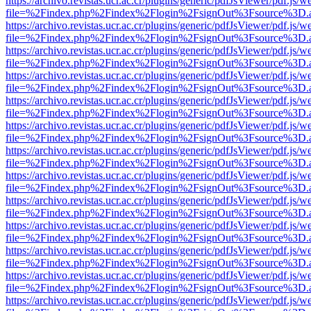
https://archivo.revistas.ucr.ac.cr/plugins/generic/pdfJsViewer/pdf.js/
file=%2Findex.php%2Findex%2Flogin%2FsignOut%3Fsource%3D.ame
https://archivo.revistas.ucr.ac.cr/plugins/generic/pdfJsViewer/pdf.js/
file=%2Findex.php%2Findex%2Flogin%2FsignOut%3Fsource%3D.ame
https://archivo.revistas.ucr.ac.cr/plugins/generic/pdfJsViewer/pdf.js/
file=%2Findex.php%2Findex%2Flogin%2FsignOut%3Fsource%3D.ame
https://archivo.revistas.ucr.ac.cr/plugins/generic/pdfJsViewer/pdf.js/
file=%2Findex.php%2Findex%2Flogin%2FsignOut%3Fsource%3D.ame
https://archivo.revistas.ucr.ac.cr/plugins/generic/pdfJsViewer/pdf.js/
file=%2Findex.php%2Findex%2Flogin%2FsignOut%3Fsource%3D.ame
https://archivo.revistas.ucr.ac.cr/plugins/generic/pdfJsViewer/pdf.js/
file=%2Findex.php%2Findex%2Flogin%2FsignOut%3Fsource%3D.ame
https://archivo.revistas.ucr.ac.cr/plugins/generic/pdfJsViewer/pdf.js/
file=%2Findex.php%2Findex%2Flogin%2FsignOut%3Fsource%3D.ame
https://archivo.revistas.ucr.ac.cr/plugins/generic/pdfJsViewer/pdf.js/
file=%2Findex.php%2Findex%2Flogin%2FsignOut%3Fsource%3D.ame
https://archivo.revistas.ucr.ac.cr/plugins/generic/pdfJsViewer/pdf.js/
file=%2Findex.php%2Findex%2Flogin%2FsignOut%3Fsource%3D.ame
https://archivo.revistas.ucr.ac.cr/plugins/generic/pdfJsViewer/pdf.js/
file=%2Findex.php%2Findex%2Flogin%2FsignOut%3Fsource%3D.ame
https://archivo.revistas.ucr.ac.cr/plugins/generic/pdfJsViewer/pdf.js/
file=%2Findex.php%2Findex%2Flogin%2FsignOut%3Fsource%3D.ame
https://archivo.revistas.ucr.ac.cr/plugins/generic/pdfJsViewer/pdf.js/
file=%2Findex.php%2Findex%2Flogin%2FsignOut%3Fsource%3D.ame
https://archivo.revistas.ucr.ac.cr/plugins/generic/pdfJsViewer/pdf.js/