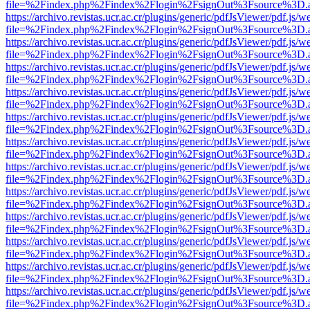
file=%2Findex.php%2Findex%2Flogin%2FsignOut%3Fsource%3D.ame
https://archivo.revistas.ucr.ac.cr/plugins/generic/pdfJsViewer/pdf.js/
file=%2Findex.php%2Findex%2Flogin%2FsignOut%3Fsource%3D.ame
https://archivo.revistas.ucr.ac.cr/plugins/generic/pdfJsViewer/pdf.js/
file=%2Findex.php%2Findex%2Flogin%2FsignOut%3Fsource%3D.ame
https://archivo.revistas.ucr.ac.cr/plugins/generic/pdfJsViewer/pdf.js/
file=%2Findex.php%2Findex%2Flogin%2FsignOut%3Fsource%3D.ame
https://archivo.revistas.ucr.ac.cr/plugins/generic/pdfJsViewer/pdf.js/
file=%2Findex.php%2Findex%2Flogin%2FsignOut%3Fsource%3D.ame
https://archivo.revistas.ucr.ac.cr/plugins/generic/pdfJsViewer/pdf.js/
file=%2Findex.php%2Findex%2Flogin%2FsignOut%3Fsource%3D.ame
https://archivo.revistas.ucr.ac.cr/plugins/generic/pdfJsViewer/pdf.js/
file=%2Findex.php%2Findex%2Flogin%2FsignOut%3Fsource%3D.ame
https://archivo.revistas.ucr.ac.cr/plugins/generic/pdfJsViewer/pdf.js/
file=%2Findex.php%2Findex%2Flogin%2FsignOut%3Fsource%3D.ame
https://archivo.revistas.ucr.ac.cr/plugins/generic/pdfJsViewer/pdf.js/
file=%2Findex.php%2Findex%2Flogin%2FsignOut%3Fsource%3D.ame
https://archivo.revistas.ucr.ac.cr/plugins/generic/pdfJsViewer/pdf.js/
file=%2Findex.php%2Findex%2Flogin%2FsignOut%3Fsource%3D.ame
https://archivo.revistas.ucr.ac.cr/plugins/generic/pdfJsViewer/pdf.js/
file=%2Findex.php%2Findex%2Flogin%2FsignOut%3Fsource%3D.ame
https://archivo.revistas.ucr.ac.cr/plugins/generic/pdfJsViewer/pdf.js/
file=%2Findex.php%2Findex%2Flogin%2FsignOut%3Fsource%3D.ame
https://archivo.revistas.ucr.ac.cr/plugins/generic/pdfJsViewer/pdf.js/
file=%2Findex.php%2Findex%2Flogin%2FsignOut%3Fsource%3D.ame