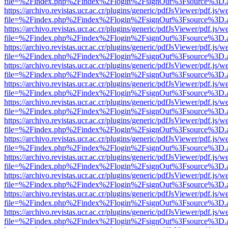
file=%2Findex.php%2Findex%2Flogin%2FsignOut%3Fsource%3D.ame
https://archivo.revistas.ucr.ac.cr/plugins/generic/pdfJsViewer/pdf.js/
file=%2Findex.php%2Findex%2Flogin%2FsignOut%3Fsource%3D.ame
https://archivo.revistas.ucr.ac.cr/plugins/generic/pdfJsViewer/pdf.js/
file=%2Findex.php%2Findex%2Flogin%2FsignOut%3Fsource%3D.ame
https://archivo.revistas.ucr.ac.cr/plugins/generic/pdfJsViewer/pdf.js/
file=%2Findex.php%2Findex%2Flogin%2FsignOut%3Fsource%3D.ame
https://archivo.revistas.ucr.ac.cr/plugins/generic/pdfJsViewer/pdf.js/
file=%2Findex.php%2Findex%2Flogin%2FsignOut%3Fsource%3D.ame
https://archivo.revistas.ucr.ac.cr/plugins/generic/pdfJsViewer/pdf.js/
file=%2Findex.php%2Findex%2Flogin%2FsignOut%3Fsource%3D.ame
https://archivo.revistas.ucr.ac.cr/plugins/generic/pdfJsViewer/pdf.js/
file=%2Findex.php%2Findex%2Flogin%2FsignOut%3Fsource%3D.ame
https://archivo.revistas.ucr.ac.cr/plugins/generic/pdfJsViewer/pdf.js/
file=%2Findex.php%2Findex%2Flogin%2FsignOut%3Fsource%3D.ame
https://archivo.revistas.ucr.ac.cr/plugins/generic/pdfJsViewer/pdf.js/
file=%2Findex.php%2Findex%2Flogin%2FsignOut%3Fsource%3D.ame
https://archivo.revistas.ucr.ac.cr/plugins/generic/pdfJsViewer/pdf.js/
file=%2Findex.php%2Findex%2Flogin%2FsignOut%3Fsource%3D.ame
https://archivo.revistas.ucr.ac.cr/plugins/generic/pdfJsViewer/pdf.js/
file=%2Findex.php%2Findex%2Flogin%2FsignOut%3Fsource%3D.ame
https://archivo.revistas.ucr.ac.cr/plugins/generic/pdfJsViewer/pdf.js/
file=%2Findex.php%2Findex%2Flogin%2FsignOut%3Fsource%3D.ame
https://archivo.revistas.ucr.ac.cr/plugins/generic/pdfJsViewer/pdf.js/
file=%2Findex.php%2Findex%2Flogin%2FsignOut%3Fsource%3D.ame