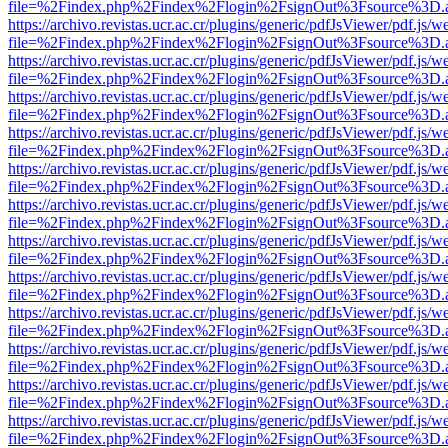
file=%2Findex.php%2Findex%2Flogin%2FsignOut%3Fsource%3D.ame
https://archivo.revistas.ucr.ac.cr/plugins/generic/pdfJsViewer/pdf.js/
file=%2Findex.php%2Findex%2Flogin%2FsignOut%3Fsource%3D.ame
https://archivo.revistas.ucr.ac.cr/plugins/generic/pdfJsViewer/pdf.js/
file=%2Findex.php%2Findex%2Flogin%2FsignOut%3Fsource%3D.ame
https://archivo.revistas.ucr.ac.cr/plugins/generic/pdfJsViewer/pdf.js/
file=%2Findex.php%2Findex%2Flogin%2FsignOut%3Fsource%3D.ame
https://archivo.revistas.ucr.ac.cr/plugins/generic/pdfJsViewer/pdf.js/
file=%2Findex.php%2Findex%2Flogin%2FsignOut%3Fsource%3D.ame
https://archivo.revistas.ucr.ac.cr/plugins/generic/pdfJsViewer/pdf.js/
file=%2Findex.php%2Findex%2Flogin%2FsignOut%3Fsource%3D.ame
https://archivo.revistas.ucr.ac.cr/plugins/generic/pdfJsViewer/pdf.js/
file=%2Findex.php%2Findex%2Flogin%2FsignOut%3Fsource%3D.ame
https://archivo.revistas.ucr.ac.cr/plugins/generic/pdfJsViewer/pdf.js/
file=%2Findex.php%2Findex%2Flogin%2FsignOut%3Fsource%3D.ame
https://archivo.revistas.ucr.ac.cr/plugins/generic/pdfJsViewer/pdf.js/
file=%2Findex.php%2Findex%2Flogin%2FsignOut%3Fsource%3D.ame
https://archivo.revistas.ucr.ac.cr/plugins/generic/pdfJsViewer/pdf.js/
file=%2Findex.php%2Findex%2Flogin%2FsignOut%3Fsource%3D.ame
https://archivo.revistas.ucr.ac.cr/plugins/generic/pdfJsViewer/pdf.js/
file=%2Findex.php%2Findex%2Flogin%2FsignOut%3Fsource%3D.ame
https://archivo.revistas.ucr.ac.cr/plugins/generic/pdfJsViewer/pdf.js/
file=%2Findex.php%2Findex%2Flogin%2FsignOut%3Fsource%3D.ame
https://archivo.revistas.ucr.ac.cr/plugins/generic/pdfJsViewer/pdf.js/
file=%2Findex.php%2Findex%2Flogin%2FsignOut%3Fsource%3D.ame