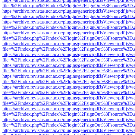
https://archivo.revistas.ucr.ac.cr/plugins/generic/pdfJsViewer/pdf.js/
file=%2Findex.php%2Findex%2Flogin%2FsignOut%3Fsource%3D.ame
https://archivo.revistas.ucr.ac.cr/plugins/generic/pdfJsViewer/pdf.js/
file=%2Findex.php%2Findex%2Flogin%2FsignOut%3Fsource%3D.ame
https://archivo.revistas.ucr.ac.cr/plugins/generic/pdfJsViewer/pdf.js/
file=%2Findex.php%2Findex%2Flogin%2FsignOut%3Fsource%3D.ame
https://archivo.revistas.ucr.ac.cr/plugins/generic/pdfJsViewer/pdf.js/
file=%2Findex.php%2Findex%2Flogin%2FsignOut%3Fsource%3D.ame
https://archivo.revistas.ucr.ac.cr/plugins/generic/pdfJsViewer/pdf.js/
file=%2Findex.php%2Findex%2Flogin%2FsignOut%3Fsource%3D.ame
https://archivo.revistas.ucr.ac.cr/plugins/generic/pdfJsViewer/pdf.js/
file=%2Findex.php%2Findex%2Flogin%2FsignOut%3Fsource%3D.ame
https://archivo.revistas.ucr.ac.cr/plugins/generic/pdfJsViewer/pdf.js/
file=%2Findex.php%2Findex%2Flogin%2FsignOut%3Fsource%3D.ame
https://archivo.revistas.ucr.ac.cr/plugins/generic/pdfJsViewer/pdf.js/
file=%2Findex.php%2Findex%2Flogin%2FsignOut%3Fsource%3D.ame
https://archivo.revistas.ucr.ac.cr/plugins/generic/pdfJsViewer/pdf.js/
file=%2Findex.php%2Findex%2Flogin%2FsignOut%3Fsource%3D.ame
https://archivo.revistas.ucr.ac.cr/plugins/generic/pdfJsViewer/pdf.js/
file=%2Findex.php%2Findex%2Flogin%2FsignOut%3Fsource%3D.ame
https://archivo.revistas.ucr.ac.cr/plugins/generic/pdfJsViewer/pdf.js/
file=%2Findex.php%2Findex%2Flogin%2FsignOut%3Fsource%3D.ame
https://archivo.revistas.ucr.ac.cr/plugins/generic/pdfJsViewer/pdf.js/
file=%2Findex.php%2Findex%2Flogin%2FsignOut%3Fsource%3D.ame
https://archivo.revistas.ucr.ac.cr/plugins/generic/pdfJsViewer/pdf.js/