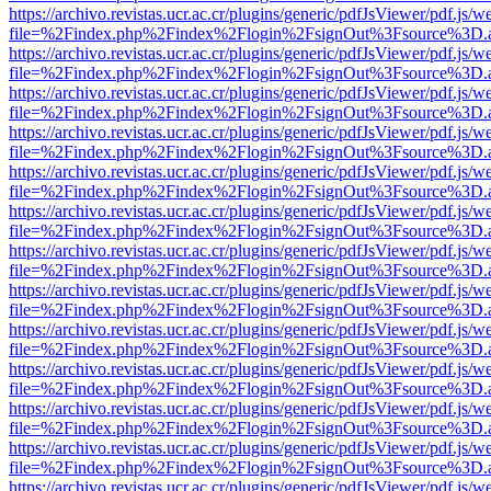
https://archivo.revistas.ucr.ac.cr/plugins/generic/pdfJsViewer/pdf.js/
file=%2Findex.php%2Findex%2Flogin%2FsignOut%3Fsource%3D.ame
https://archivo.revistas.ucr.ac.cr/plugins/generic/pdfJsViewer/pdf.js/
file=%2Findex.php%2Findex%2Flogin%2FsignOut%3Fsource%3D.ame
https://archivo.revistas.ucr.ac.cr/plugins/generic/pdfJsViewer/pdf.js/
file=%2Findex.php%2Findex%2Flogin%2FsignOut%3Fsource%3D.ame
https://archivo.revistas.ucr.ac.cr/plugins/generic/pdfJsViewer/pdf.js/
file=%2Findex.php%2Findex%2Flogin%2FsignOut%3Fsource%3D.ame
https://archivo.revistas.ucr.ac.cr/plugins/generic/pdfJsViewer/pdf.js/
file=%2Findex.php%2Findex%2Flogin%2FsignOut%3Fsource%3D.ame
https://archivo.revistas.ucr.ac.cr/plugins/generic/pdfJsViewer/pdf.js/
file=%2Findex.php%2Findex%2Flogin%2FsignOut%3Fsource%3D.ame
https://archivo.revistas.ucr.ac.cr/plugins/generic/pdfJsViewer/pdf.js/
file=%2Findex.php%2Findex%2Flogin%2FsignOut%3Fsource%3D.ame
https://archivo.revistas.ucr.ac.cr/plugins/generic/pdfJsViewer/pdf.js/
file=%2Findex.php%2Findex%2Flogin%2FsignOut%3Fsource%3D.ame
https://archivo.revistas.ucr.ac.cr/plugins/generic/pdfJsViewer/pdf.js/
file=%2Findex.php%2Findex%2Flogin%2FsignOut%3Fsource%3D.ame
https://archivo.revistas.ucr.ac.cr/plugins/generic/pdfJsViewer/pdf.js/
file=%2Findex.php%2Findex%2Flogin%2FsignOut%3Fsource%3D.ame
https://archivo.revistas.ucr.ac.cr/plugins/generic/pdfJsViewer/pdf.js/
file=%2Findex.php%2Findex%2Flogin%2FsignOut%3Fsource%3D.ame
https://archivo.revistas.ucr.ac.cr/plugins/generic/pdfJsViewer/pdf.js/
file=%2Findex.php%2Findex%2Flogin%2FsignOut%3Fsource%3D.ame
https://archivo.revistas.ucr.ac.cr/plugins/generic/pdfJsViewer/pdf.js/