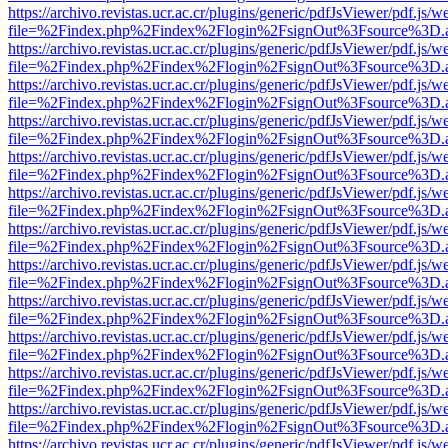
https://archivo.revistas.ucr.ac.cr/plugins/generic/pdfJsViewer/pdf.js/
file=%2Findex.php%2Findex%2Flogin%2FsignOut%3Fsource%3D.ame
https://archivo.revistas.ucr.ac.cr/plugins/generic/pdfJsViewer/pdf.js/
file=%2Findex.php%2Findex%2Flogin%2FsignOut%3Fsource%3D.ame
https://archivo.revistas.ucr.ac.cr/plugins/generic/pdfJsViewer/pdf.js/
file=%2Findex.php%2Findex%2Flogin%2FsignOut%3Fsource%3D.ame
https://archivo.revistas.ucr.ac.cr/plugins/generic/pdfJsViewer/pdf.js/
file=%2Findex.php%2Findex%2Flogin%2FsignOut%3Fsource%3D.ame
https://archivo.revistas.ucr.ac.cr/plugins/generic/pdfJsViewer/pdf.js/
file=%2Findex.php%2Findex%2Flogin%2FsignOut%3Fsource%3D.ame
https://archivo.revistas.ucr.ac.cr/plugins/generic/pdfJsViewer/pdf.js/
file=%2Findex.php%2Findex%2Flogin%2FsignOut%3Fsource%3D.ame
https://archivo.revistas.ucr.ac.cr/plugins/generic/pdfJsViewer/pdf.js/
file=%2Findex.php%2Findex%2Flogin%2FsignOut%3Fsource%3D.ame
https://archivo.revistas.ucr.ac.cr/plugins/generic/pdfJsViewer/pdf.js/
file=%2Findex.php%2Findex%2Flogin%2FsignOut%3Fsource%3D.ame
https://archivo.revistas.ucr.ac.cr/plugins/generic/pdfJsViewer/pdf.js/
file=%2Findex.php%2Findex%2Flogin%2FsignOut%3Fsource%3D.ame
https://archivo.revistas.ucr.ac.cr/plugins/generic/pdfJsViewer/pdf.js/
file=%2Findex.php%2Findex%2Flogin%2FsignOut%3Fsource%3D.ame
https://archivo.revistas.ucr.ac.cr/plugins/generic/pdfJsViewer/pdf.js/
file=%2Findex.php%2Findex%2Flogin%2FsignOut%3Fsource%3D.ame
https://archivo.revistas.ucr.ac.cr/plugins/generic/pdfJsViewer/pdf.js/
file=%2Findex.php%2Findex%2Flogin%2FsignOut%3Fsource%3D.ame
https://archivo.revistas.ucr.ac.cr/plugins/generic/pdfJsViewer/pdf.js/