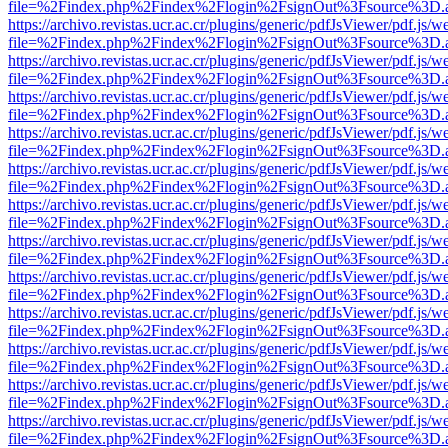
file=%2Findex.php%2Findex%2Flogin%2FsignOut%3Fsource%3D.ame
https://archivo.revistas.ucr.ac.cr/plugins/generic/pdfJsViewer/pdf.js/
file=%2Findex.php%2Findex%2Flogin%2FsignOut%3Fsource%3D.ame
https://archivo.revistas.ucr.ac.cr/plugins/generic/pdfJsViewer/pdf.js/
file=%2Findex.php%2Findex%2Flogin%2FsignOut%3Fsource%3D.ame
https://archivo.revistas.ucr.ac.cr/plugins/generic/pdfJsViewer/pdf.js/
file=%2Findex.php%2Findex%2Flogin%2FsignOut%3Fsource%3D.ame
https://archivo.revistas.ucr.ac.cr/plugins/generic/pdfJsViewer/pdf.js/
file=%2Findex.php%2Findex%2Flogin%2FsignOut%3Fsource%3D.ame
https://archivo.revistas.ucr.ac.cr/plugins/generic/pdfJsViewer/pdf.js/
file=%2Findex.php%2Findex%2Flogin%2FsignOut%3Fsource%3D.ame
https://archivo.revistas.ucr.ac.cr/plugins/generic/pdfJsViewer/pdf.js/
file=%2Findex.php%2Findex%2Flogin%2FsignOut%3Fsource%3D.ame
https://archivo.revistas.ucr.ac.cr/plugins/generic/pdfJsViewer/pdf.js/
file=%2Findex.php%2Findex%2Flogin%2FsignOut%3Fsource%3D.ame
https://archivo.revistas.ucr.ac.cr/plugins/generic/pdfJsViewer/pdf.js/
file=%2Findex.php%2Findex%2Flogin%2FsignOut%3Fsource%3D.ame
https://archivo.revistas.ucr.ac.cr/plugins/generic/pdfJsViewer/pdf.js/
file=%2Findex.php%2Findex%2Flogin%2FsignOut%3Fsource%3D.ame
https://archivo.revistas.ucr.ac.cr/plugins/generic/pdfJsViewer/pdf.js/
file=%2Findex.php%2Findex%2Flogin%2FsignOut%3Fsource%3D.ame
https://archivo.revistas.ucr.ac.cr/plugins/generic/pdfJsViewer/pdf.js/
file=%2Findex.php%2Findex%2Flogin%2FsignOut%3Fsource%3D.ame
https://archivo.revistas.ucr.ac.cr/plugins/generic/pdfJsViewer/pdf.js/
file=%2Findex.php%2Findex%2Flogin%2FsignOut%3Fsource%3D.ame