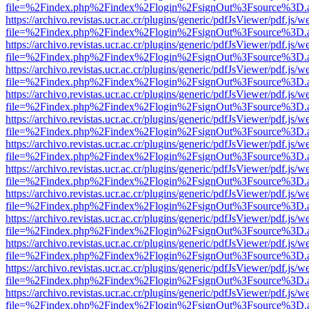
file=%2Findex.php%2Findex%2Flogin%2FsignOut%3Fsource%3D.ame
https://archivo.revistas.ucr.ac.cr/plugins/generic/pdfJsViewer/pdf.js/
file=%2Findex.php%2Findex%2Flogin%2FsignOut%3Fsource%3D.ame
https://archivo.revistas.ucr.ac.cr/plugins/generic/pdfJsViewer/pdf.js/
file=%2Findex.php%2Findex%2Flogin%2FsignOut%3Fsource%3D.ame
https://archivo.revistas.ucr.ac.cr/plugins/generic/pdfJsViewer/pdf.js/
file=%2Findex.php%2Findex%2Flogin%2FsignOut%3Fsource%3D.ame
https://archivo.revistas.ucr.ac.cr/plugins/generic/pdfJsViewer/pdf.js/
file=%2Findex.php%2Findex%2Flogin%2FsignOut%3Fsource%3D.ame
https://archivo.revistas.ucr.ac.cr/plugins/generic/pdfJsViewer/pdf.js/
file=%2Findex.php%2Findex%2Flogin%2FsignOut%3Fsource%3D.ame
https://archivo.revistas.ucr.ac.cr/plugins/generic/pdfJsViewer/pdf.js/
file=%2Findex.php%2Findex%2Flogin%2FsignOut%3Fsource%3D.ame
https://archivo.revistas.ucr.ac.cr/plugins/generic/pdfJsViewer/pdf.js/
file=%2Findex.php%2Findex%2Flogin%2FsignOut%3Fsource%3D.ame
https://archivo.revistas.ucr.ac.cr/plugins/generic/pdfJsViewer/pdf.js/
file=%2Findex.php%2Findex%2Flogin%2FsignOut%3Fsource%3D.ame
https://archivo.revistas.ucr.ac.cr/plugins/generic/pdfJsViewer/pdf.js/
file=%2Findex.php%2Findex%2Flogin%2FsignOut%3Fsource%3D.ame
https://archivo.revistas.ucr.ac.cr/plugins/generic/pdfJsViewer/pdf.js/
file=%2Findex.php%2Findex%2Flogin%2FsignOut%3Fsource%3D.ame
https://archivo.revistas.ucr.ac.cr/plugins/generic/pdfJsViewer/pdf.js/
file=%2Findex.php%2Findex%2Flogin%2FsignOut%3Fsource%3D.ame
https://archivo.revistas.ucr.ac.cr/plugins/generic/pdfJsViewer/pdf.js/
file=%2Findex.php%2Findex%2Flogin%2FsignOut%3Fsource%3D.ame