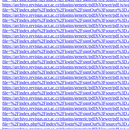
https://archivo.revistas.ucr.ac.cr/plugins/generic/pdfJsViewer/pdf.js/
file=%2Findex.php%2Findex%2Flogin%2FsignOut%3Fsource%3D.ame
https://archivo.revistas.ucr.ac.cr/plugins/generic/pdfJsViewer/pdf.js/
file=%2Findex.php%2Findex%2Flogin%2FsignOut%3Fsource%3D.ame
https://archivo.revistas.ucr.ac.cr/plugins/generic/pdfJsViewer/pdf.js/
file=%2Findex.php%2Findex%2Flogin%2FsignOut%3Fsource%3D.ame
https://archivo.revistas.ucr.ac.cr/plugins/generic/pdfJsViewer/pdf.js/
file=%2Findex.php%2Findex%2Flogin%2FsignOut%3Fsource%3D.ame
https://archivo.revistas.ucr.ac.cr/plugins/generic/pdfJsViewer/pdf.js/
file=%2Findex.php%2Findex%2Flogin%2FsignOut%3Fsource%3D.ame
https://archivo.revistas.ucr.ac.cr/plugins/generic/pdfJsViewer/pdf.js/
file=%2Findex.php%2Findex%2Flogin%2FsignOut%3Fsource%3D.ame
https://archivo.revistas.ucr.ac.cr/plugins/generic/pdfJsViewer/pdf.js/
file=%2Findex.php%2Findex%2Flogin%2FsignOut%3Fsource%3D.ame
https://archivo.revistas.ucr.ac.cr/plugins/generic/pdfJsViewer/pdf.js/
file=%2Findex.php%2Findex%2Flogin%2FsignOut%3Fsource%3D.ame
https://archivo.revistas.ucr.ac.cr/plugins/generic/pdfJsViewer/pdf.js/
file=%2Findex.php%2Findex%2Flogin%2FsignOut%3Fsource%3D.ame
https://archivo.revistas.ucr.ac.cr/plugins/generic/pdfJsViewer/pdf.js/
file=%2Findex.php%2Findex%2Flogin%2FsignOut%3Fsource%3D.ame
https://archivo.revistas.ucr.ac.cr/plugins/generic/pdfJsViewer/pdf.js/
file=%2Findex.php%2Findex%2Flogin%2FsignOut%3Fsource%3D.ame
https://archivo.revistas.ucr.ac.cr/plugins/generic/pdfJsViewer/pdf.js/
file=%2Findex.php%2Findex%2Flogin%2FsignOut%3Fsource%3D.ame