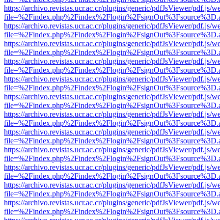
https://archivo.revistas.ucr.ac.cr/plugins/generic/pdfJsViewer/pdf.js/
file=%2Findex.php%2Findex%2Flogin%2FsignOut%3Fsource%3D.ame
https://archivo.revistas.ucr.ac.cr/plugins/generic/pdfJsViewer/pdf.js/
file=%2Findex.php%2Findex%2Flogin%2FsignOut%3Fsource%3D.ame
https://archivo.revistas.ucr.ac.cr/plugins/generic/pdfJsViewer/pdf.js/
file=%2Findex.php%2Findex%2Flogin%2FsignOut%3Fsource%3D.ame
https://archivo.revistas.ucr.ac.cr/plugins/generic/pdfJsViewer/pdf.js/
file=%2Findex.php%2Findex%2Flogin%2FsignOut%3Fsource%3D.ame
https://archivo.revistas.ucr.ac.cr/plugins/generic/pdfJsViewer/pdf.js/
file=%2Findex.php%2Findex%2Flogin%2FsignOut%3Fsource%3D.ame
https://archivo.revistas.ucr.ac.cr/plugins/generic/pdfJsViewer/pdf.js/
file=%2Findex.php%2Findex%2Flogin%2FsignOut%3Fsource%3D.ame
https://archivo.revistas.ucr.ac.cr/plugins/generic/pdfJsViewer/pdf.js/
file=%2Findex.php%2Findex%2Flogin%2FsignOut%3Fsource%3D.ame
https://archivo.revistas.ucr.ac.cr/plugins/generic/pdfJsViewer/pdf.js/
file=%2Findex.php%2Findex%2Flogin%2FsignOut%3Fsource%3D.ame
https://archivo.revistas.ucr.ac.cr/plugins/generic/pdfJsViewer/pdf.js/
file=%2Findex.php%2Findex%2Flogin%2FsignOut%3Fsource%3D.ame
https://archivo.revistas.ucr.ac.cr/plugins/generic/pdfJsViewer/pdf.js/
file=%2Findex.php%2Findex%2Flogin%2FsignOut%3Fsource%3D.ame
https://archivo.revistas.ucr.ac.cr/plugins/generic/pdfJsViewer/pdf.js/
file=%2Findex.php%2Findex%2Flogin%2FsignOut%3Fsource%3D.ame
https://archivo.revistas.ucr.ac.cr/plugins/generic/pdfJsViewer/pdf.js/
file=%2Findex.php%2Findex%2Flogin%2FsignOut%3Fsource%3D.ame