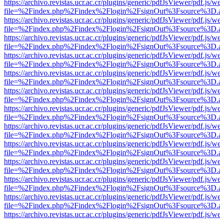
https://archivo.revistas.ucr.ac.cr/plugins/generic/pdfJsViewer/pdf.js/
file=%2Findex.php%2Findex%2Flogin%2FsignOut%3Fsource%3D.ame
https://archivo.revistas.ucr.ac.cr/plugins/generic/pdfJsViewer/pdf.js/
file=%2Findex.php%2Findex%2Flogin%2FsignOut%3Fsource%3D.ame
https://archivo.revistas.ucr.ac.cr/plugins/generic/pdfJsViewer/pdf.js/
file=%2Findex.php%2Findex%2Flogin%2FsignOut%3Fsource%3D.ame
https://archivo.revistas.ucr.ac.cr/plugins/generic/pdfJsViewer/pdf.js/
file=%2Findex.php%2Findex%2Flogin%2FsignOut%3Fsource%3D.ame
https://archivo.revistas.ucr.ac.cr/plugins/generic/pdfJsViewer/pdf.js/
file=%2Findex.php%2Findex%2Flogin%2FsignOut%3Fsource%3D.ame
https://archivo.revistas.ucr.ac.cr/plugins/generic/pdfJsViewer/pdf.js/
file=%2Findex.php%2Findex%2Flogin%2FsignOut%3Fsource%3D.ame
https://archivo.revistas.ucr.ac.cr/plugins/generic/pdfJsViewer/pdf.js/
file=%2Findex.php%2Findex%2Flogin%2FsignOut%3Fsource%3D.ame
https://archivo.revistas.ucr.ac.cr/plugins/generic/pdfJsViewer/pdf.js/
file=%2Findex.php%2Findex%2Flogin%2FsignOut%3Fsource%3D.ame
https://archivo.revistas.ucr.ac.cr/plugins/generic/pdfJsViewer/pdf.js/
file=%2Findex.php%2Findex%2Flogin%2FsignOut%3Fsource%3D.ame
https://archivo.revistas.ucr.ac.cr/plugins/generic/pdfJsViewer/pdf.js/
file=%2Findex.php%2Findex%2Flogin%2FsignOut%3Fsource%3D.ame
https://archivo.revistas.ucr.ac.cr/plugins/generic/pdfJsViewer/pdf.js/
file=%2Findex.php%2Findex%2Flogin%2FsignOut%3Fsource%3D.ame
https://archivo.revistas.ucr.ac.cr/plugins/generic/pdfJsViewer/pdf.js/
file=%2Findex.php%2Findex%2Flogin%2FsignOut%3Fsource%3D.ame
https://archivo.revistas.ucr.ac.cr/plugins/generic/pdfJsViewer/pdf.js/