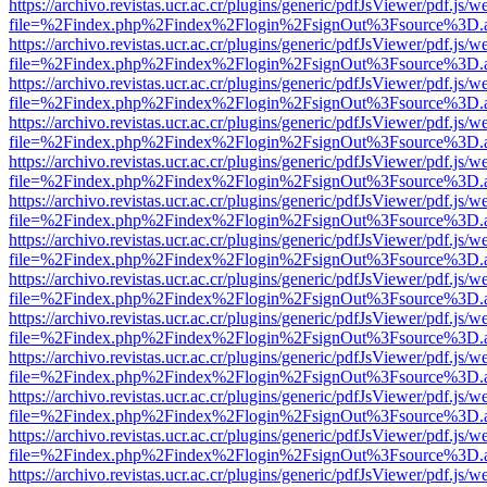
https://archivo.revistas.ucr.ac.cr/plugins/generic/pdfJsViewer/pdf.js/
file=%2Findex.php%2Findex%2Flogin%2FsignOut%3Fsource%3D.ame
https://archivo.revistas.ucr.ac.cr/plugins/generic/pdfJsViewer/pdf.js/
file=%2Findex.php%2Findex%2Flogin%2FsignOut%3Fsource%3D.ame
https://archivo.revistas.ucr.ac.cr/plugins/generic/pdfJsViewer/pdf.js/
file=%2Findex.php%2Findex%2Flogin%2FsignOut%3Fsource%3D.ame
https://archivo.revistas.ucr.ac.cr/plugins/generic/pdfJsViewer/pdf.js/
file=%2Findex.php%2Findex%2Flogin%2FsignOut%3Fsource%3D.ame
https://archivo.revistas.ucr.ac.cr/plugins/generic/pdfJsViewer/pdf.js/
file=%2Findex.php%2Findex%2Flogin%2FsignOut%3Fsource%3D.ame
https://archivo.revistas.ucr.ac.cr/plugins/generic/pdfJsViewer/pdf.js/
file=%2Findex.php%2Findex%2Flogin%2FsignOut%3Fsource%3D.ame
https://archivo.revistas.ucr.ac.cr/plugins/generic/pdfJsViewer/pdf.js/
file=%2Findex.php%2Findex%2Flogin%2FsignOut%3Fsource%3D.ame
https://archivo.revistas.ucr.ac.cr/plugins/generic/pdfJsViewer/pdf.js/
file=%2Findex.php%2Findex%2Flogin%2FsignOut%3Fsource%3D.ame
https://archivo.revistas.ucr.ac.cr/plugins/generic/pdfJsViewer/pdf.js/
file=%2Findex.php%2Findex%2Flogin%2FsignOut%3Fsource%3D.ame
https://archivo.revistas.ucr.ac.cr/plugins/generic/pdfJsViewer/pdf.js/
file=%2Findex.php%2Findex%2Flogin%2FsignOut%3Fsource%3D.ame
https://archivo.revistas.ucr.ac.cr/plugins/generic/pdfJsViewer/pdf.js/
file=%2Findex.php%2Findex%2Flogin%2FsignOut%3Fsource%3D.ame
https://archivo.revistas.ucr.ac.cr/plugins/generic/pdfJsViewer/pdf.js/
file=%2Findex.php%2Findex%2Flogin%2FsignOut%3Fsource%3D.ame
https://archivo.revistas.ucr.ac.cr/plugins/generic/pdfJsViewer/pdf.js/