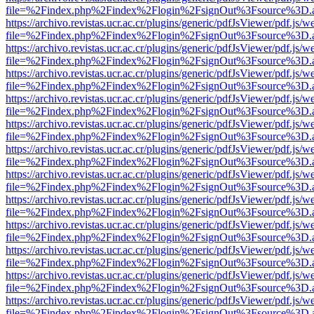
file=%2Findex.php%2Findex%2Flogin%2FsignOut%3Fsource%3D.ame
https://archivo.revistas.ucr.ac.cr/plugins/generic/pdfJsViewer/pdf.js/
file=%2Findex.php%2Findex%2Flogin%2FsignOut%3Fsource%3D.ame
https://archivo.revistas.ucr.ac.cr/plugins/generic/pdfJsViewer/pdf.js/
file=%2Findex.php%2Findex%2Flogin%2FsignOut%3Fsource%3D.ame
https://archivo.revistas.ucr.ac.cr/plugins/generic/pdfJsViewer/pdf.js/
file=%2Findex.php%2Findex%2Flogin%2FsignOut%3Fsource%3D.ame
https://archivo.revistas.ucr.ac.cr/plugins/generic/pdfJsViewer/pdf.js/
file=%2Findex.php%2Findex%2Flogin%2FsignOut%3Fsource%3D.ame
https://archivo.revistas.ucr.ac.cr/plugins/generic/pdfJsViewer/pdf.js/
file=%2Findex.php%2Findex%2Flogin%2FsignOut%3Fsource%3D.ame
https://archivo.revistas.ucr.ac.cr/plugins/generic/pdfJsViewer/pdf.js/
file=%2Findex.php%2Findex%2Flogin%2FsignOut%3Fsource%3D.ame
https://archivo.revistas.ucr.ac.cr/plugins/generic/pdfJsViewer/pdf.js/
file=%2Findex.php%2Findex%2Flogin%2FsignOut%3Fsource%3D.ame
https://archivo.revistas.ucr.ac.cr/plugins/generic/pdfJsViewer/pdf.js/
file=%2Findex.php%2Findex%2Flogin%2FsignOut%3Fsource%3D.ame
https://archivo.revistas.ucr.ac.cr/plugins/generic/pdfJsViewer/pdf.js/
file=%2Findex.php%2Findex%2Flogin%2FsignOut%3Fsource%3D.ame
https://archivo.revistas.ucr.ac.cr/plugins/generic/pdfJsViewer/pdf.js/
file=%2Findex.php%2Findex%2Flogin%2FsignOut%3Fsource%3D.ame
https://archivo.revistas.ucr.ac.cr/plugins/generic/pdfJsViewer/pdf.js/
file=%2Findex.php%2Findex%2Flogin%2FsignOut%3Fsource%3D.ame
https://archivo.revistas.ucr.ac.cr/plugins/generic/pdfJsViewer/pdf.js/
file=%2Findex.php%2Findex%2Flogin%2FsignOut%3Fsource%3D.ame