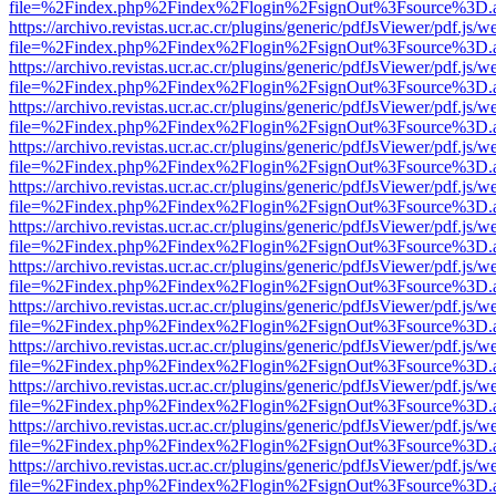
file=%2Findex.php%2Findex%2Flogin%2FsignOut%3Fsource%3D.ame
https://archivo.revistas.ucr.ac.cr/plugins/generic/pdfJsViewer/pdf.js/
file=%2Findex.php%2Findex%2Flogin%2FsignOut%3Fsource%3D.ame
https://archivo.revistas.ucr.ac.cr/plugins/generic/pdfJsViewer/pdf.js/
file=%2Findex.php%2Findex%2Flogin%2FsignOut%3Fsource%3D.ame
https://archivo.revistas.ucr.ac.cr/plugins/generic/pdfJsViewer/pdf.js/
file=%2Findex.php%2Findex%2Flogin%2FsignOut%3Fsource%3D.ame
https://archivo.revistas.ucr.ac.cr/plugins/generic/pdfJsViewer/pdf.js/
file=%2Findex.php%2Findex%2Flogin%2FsignOut%3Fsource%3D.ame
https://archivo.revistas.ucr.ac.cr/plugins/generic/pdfJsViewer/pdf.js/
file=%2Findex.php%2Findex%2Flogin%2FsignOut%3Fsource%3D.ame
https://archivo.revistas.ucr.ac.cr/plugins/generic/pdfJsViewer/pdf.js/
file=%2Findex.php%2Findex%2Flogin%2FsignOut%3Fsource%3D.ame
https://archivo.revistas.ucr.ac.cr/plugins/generic/pdfJsViewer/pdf.js/
file=%2Findex.php%2Findex%2Flogin%2FsignOut%3Fsource%3D.ame
https://archivo.revistas.ucr.ac.cr/plugins/generic/pdfJsViewer/pdf.js/
file=%2Findex.php%2Findex%2Flogin%2FsignOut%3Fsource%3D.ame
https://archivo.revistas.ucr.ac.cr/plugins/generic/pdfJsViewer/pdf.js/
file=%2Findex.php%2Findex%2Flogin%2FsignOut%3Fsource%3D.ame
https://archivo.revistas.ucr.ac.cr/plugins/generic/pdfJsViewer/pdf.js/
file=%2Findex.php%2Findex%2Flogin%2FsignOut%3Fsource%3D.ame
https://archivo.revistas.ucr.ac.cr/plugins/generic/pdfJsViewer/pdf.js/
file=%2Findex.php%2Findex%2Flogin%2FsignOut%3Fsource%3D.ame
https://archivo.revistas.ucr.ac.cr/plugins/generic/pdfJsViewer/pdf.js/
file=%2Findex.php%2Findex%2Flogin%2FsignOut%3Fsource%3D.ame