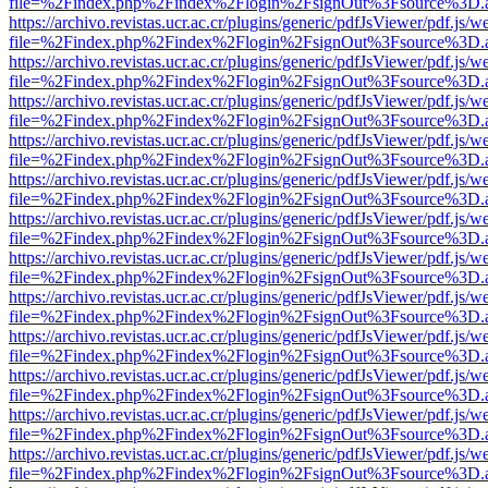
file=%2Findex.php%2Findex%2Flogin%2FsignOut%3Fsource%3D.ame
https://archivo.revistas.ucr.ac.cr/plugins/generic/pdfJsViewer/pdf.js/
file=%2Findex.php%2Findex%2Flogin%2FsignOut%3Fsource%3D.ame
https://archivo.revistas.ucr.ac.cr/plugins/generic/pdfJsViewer/pdf.js/
file=%2Findex.php%2Findex%2Flogin%2FsignOut%3Fsource%3D.ame
https://archivo.revistas.ucr.ac.cr/plugins/generic/pdfJsViewer/pdf.js/
file=%2Findex.php%2Findex%2Flogin%2FsignOut%3Fsource%3D.ame
https://archivo.revistas.ucr.ac.cr/plugins/generic/pdfJsViewer/pdf.js/
file=%2Findex.php%2Findex%2Flogin%2FsignOut%3Fsource%3D.ame
https://archivo.revistas.ucr.ac.cr/plugins/generic/pdfJsViewer/pdf.js/
file=%2Findex.php%2Findex%2Flogin%2FsignOut%3Fsource%3D.ame
https://archivo.revistas.ucr.ac.cr/plugins/generic/pdfJsViewer/pdf.js/
file=%2Findex.php%2Findex%2Flogin%2FsignOut%3Fsource%3D.ame
https://archivo.revistas.ucr.ac.cr/plugins/generic/pdfJsViewer/pdf.js/
file=%2Findex.php%2Findex%2Flogin%2FsignOut%3Fsource%3D.ame
https://archivo.revistas.ucr.ac.cr/plugins/generic/pdfJsViewer/pdf.js/
file=%2Findex.php%2Findex%2Flogin%2FsignOut%3Fsource%3D.ame
https://archivo.revistas.ucr.ac.cr/plugins/generic/pdfJsViewer/pdf.js/
file=%2Findex.php%2Findex%2Flogin%2FsignOut%3Fsource%3D.ame
https://archivo.revistas.ucr.ac.cr/plugins/generic/pdfJsViewer/pdf.js/
file=%2Findex.php%2Findex%2Flogin%2FsignOut%3Fsource%3D.ame
https://archivo.revistas.ucr.ac.cr/plugins/generic/pdfJsViewer/pdf.js/
file=%2Findex.php%2Findex%2Flogin%2FsignOut%3Fsource%3D.ame
https://archivo.revistas.ucr.ac.cr/plugins/generic/pdfJsViewer/pdf.js/
file=%2Findex.php%2Findex%2Flogin%2FsignOut%3Fsource%3D.ame