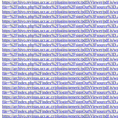
https://archivo.revistas.ucr.ac.cr/plugins/generic/pdfJsViewer/pdf.js/
file=%2Findex.php%2Findex%2Flogin%2FsignOut%3Fsource%3D.ame
https://archivo.revistas.ucr.ac.cr/plugins/generic/pdfJsViewer/pdf.js/
file=%2Findex.php%2Findex%2Flogin%2FsignOut%3Fsource%3D.ame
https://archivo.revistas.ucr.ac.cr/plugins/generic/pdfJsViewer/pdf.js/
file=%2Findex.php%2Findex%2Flogin%2FsignOut%3Fsource%3D.ame
https://archivo.revistas.ucr.ac.cr/plugins/generic/pdfJsViewer/pdf.js/
file=%2Findex.php%2Findex%2Flogin%2FsignOut%3Fsource%3D.ame
https://archivo.revistas.ucr.ac.cr/plugins/generic/pdfJsViewer/pdf.js/
file=%2Findex.php%2Findex%2Flogin%2FsignOut%3Fsource%3D.ame
https://archivo.revistas.ucr.ac.cr/plugins/generic/pdfJsViewer/pdf.js/
file=%2Findex.php%2Findex%2Flogin%2FsignOut%3Fsource%3D.ame
https://archivo.revistas.ucr.ac.cr/plugins/generic/pdfJsViewer/pdf.js/
file=%2Findex.php%2Findex%2Flogin%2FsignOut%3Fsource%3D.ame
https://archivo.revistas.ucr.ac.cr/plugins/generic/pdfJsViewer/pdf.js/
file=%2Findex.php%2Findex%2Flogin%2FsignOut%3Fsource%3D.ame
https://archivo.revistas.ucr.ac.cr/plugins/generic/pdfJsViewer/pdf.js/
file=%2Findex.php%2Findex%2Flogin%2FsignOut%3Fsource%3D.ame
https://archivo.revistas.ucr.ac.cr/plugins/generic/pdfJsViewer/pdf.js/
file=%2Findex.php%2Findex%2Flogin%2FsignOut%3Fsource%3D.ame
https://archivo.revistas.ucr.ac.cr/plugins/generic/pdfJsViewer/pdf.js/
file=%2Findex.php%2Findex%2Flogin%2FsignOut%3Fsource%3D.ame
https://archivo.revistas.ucr.ac.cr/plugins/generic/pdfJsViewer/pdf.js/
file=%2Findex.php%2Findex%2Flogin%2FsignOut%3Fsource%3D.ame
https://archivo.revistas.ucr.ac.cr/plugins/generic/pdfJsViewer/pdf.js/