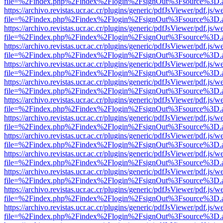
file=%2Findex.php%2Findex%2Flogin%2FsignOut%3Fsource%3D.ame
https://archivo.revistas.ucr.ac.cr/plugins/generic/pdfJsViewer/pdf.js/
file=%2Findex.php%2Findex%2Flogin%2FsignOut%3Fsource%3D.ame
https://archivo.revistas.ucr.ac.cr/plugins/generic/pdfJsViewer/pdf.js/
file=%2Findex.php%2Findex%2Flogin%2FsignOut%3Fsource%3D.ame
https://archivo.revistas.ucr.ac.cr/plugins/generic/pdfJsViewer/pdf.js/
file=%2Findex.php%2Findex%2Flogin%2FsignOut%3Fsource%3D.ame
https://archivo.revistas.ucr.ac.cr/plugins/generic/pdfJsViewer/pdf.js/
file=%2Findex.php%2Findex%2Flogin%2FsignOut%3Fsource%3D.ame
https://archivo.revistas.ucr.ac.cr/plugins/generic/pdfJsViewer/pdf.js/
file=%2Findex.php%2Findex%2Flogin%2FsignOut%3Fsource%3D.ame
https://archivo.revistas.ucr.ac.cr/plugins/generic/pdfJsViewer/pdf.js/
file=%2Findex.php%2Findex%2Flogin%2FsignOut%3Fsource%3D.ame
https://archivo.revistas.ucr.ac.cr/plugins/generic/pdfJsViewer/pdf.js/
file=%2Findex.php%2Findex%2Flogin%2FsignOut%3Fsource%3D.ame
https://archivo.revistas.ucr.ac.cr/plugins/generic/pdfJsViewer/pdf.js/
file=%2Findex.php%2Findex%2Flogin%2FsignOut%3Fsource%3D.ame
https://archivo.revistas.ucr.ac.cr/plugins/generic/pdfJsViewer/pdf.js/
file=%2Findex.php%2Findex%2Flogin%2FsignOut%3Fsource%3D.ame
https://archivo.revistas.ucr.ac.cr/plugins/generic/pdfJsViewer/pdf.js/
file=%2Findex.php%2Findex%2Flogin%2FsignOut%3Fsource%3D.ame
https://archivo.revistas.ucr.ac.cr/plugins/generic/pdfJsViewer/pdf.js/
file=%2Findex.php%2Findex%2Flogin%2FsignOut%3Fsource%3D.ame
https://archivo.revistas.ucr.ac.cr/plugins/generic/pdfJsViewer/pdf.js/
file=%2Findex.php%2Findex%2Flogin%2FsignOut%3Fsource%3D.ame