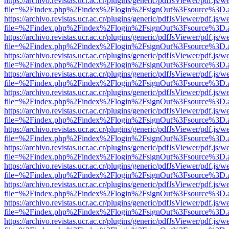
https://archivo.revistas.ucr.ac.cr/plugins/generic/pdfJsViewer/pdf.js/
file=%2Findex.php%2Findex%2Flogin%2FsignOut%3Fsource%3D.ame
https://archivo.revistas.ucr.ac.cr/plugins/generic/pdfJsViewer/pdf.js/
file=%2Findex.php%2Findex%2Flogin%2FsignOut%3Fsource%3D.ame
https://archivo.revistas.ucr.ac.cr/plugins/generic/pdfJsViewer/pdf.js/
file=%2Findex.php%2Findex%2Flogin%2FsignOut%3Fsource%3D.ame
https://archivo.revistas.ucr.ac.cr/plugins/generic/pdfJsViewer/pdf.js/
file=%2Findex.php%2Findex%2Flogin%2FsignOut%3Fsource%3D.ame
https://archivo.revistas.ucr.ac.cr/plugins/generic/pdfJsViewer/pdf.js/
file=%2Findex.php%2Findex%2Flogin%2FsignOut%3Fsource%3D.ame
https://archivo.revistas.ucr.ac.cr/plugins/generic/pdfJsViewer/pdf.js/
file=%2Findex.php%2Findex%2Flogin%2FsignOut%3Fsource%3D.ame
https://archivo.revistas.ucr.ac.cr/plugins/generic/pdfJsViewer/pdf.js/
file=%2Findex.php%2Findex%2Flogin%2FsignOut%3Fsource%3D.ame
https://archivo.revistas.ucr.ac.cr/plugins/generic/pdfJsViewer/pdf.js/
file=%2Findex.php%2Findex%2Flogin%2FsignOut%3Fsource%3D.ame
https://archivo.revistas.ucr.ac.cr/plugins/generic/pdfJsViewer/pdf.js/
file=%2Findex.php%2Findex%2Flogin%2FsignOut%3Fsource%3D.ame
https://archivo.revistas.ucr.ac.cr/plugins/generic/pdfJsViewer/pdf.js/
file=%2Findex.php%2Findex%2Flogin%2FsignOut%3Fsource%3D.ame
https://archivo.revistas.ucr.ac.cr/plugins/generic/pdfJsViewer/pdf.js/
file=%2Findex.php%2Findex%2Flogin%2FsignOut%3Fsource%3D.ame
https://archivo.revistas.ucr.ac.cr/plugins/generic/pdfJsViewer/pdf.js/
file=%2Findex.php%2Findex%2Flogin%2FsignOut%3Fsource%3D.ame
https://archivo.revistas.ucr.ac.cr/plugins/generic/pdfJsViewer/pdf.js/