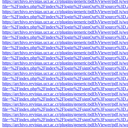
https://archivo.revistas.ucr.ac.cr/plugins/generic/pdfJsViewer/pdf.js/
file=%2Findex.php%2Findex%2Flogin%2FsignOut%3Fsource%3D.ame
https://archivo.revistas.ucr.ac.cr/plugins/generic/pdfJsViewer/pdf.js/
file=%2Findex.php%2Findex%2Flogin%2FsignOut%3Fsource%3D.ame
https://archivo.revistas.ucr.ac.cr/plugins/generic/pdfJsViewer/pdf.js/
file=%2Findex.php%2Findex%2Flogin%2FsignOut%3Fsource%3D.ame
https://archivo.revistas.ucr.ac.cr/plugins/generic/pdfJsViewer/pdf.js/
file=%2Findex.php%2Findex%2Flogin%2FsignOut%3Fsource%3D.ame
https://archivo.revistas.ucr.ac.cr/plugins/generic/pdfJsViewer/pdf.js/
file=%2Findex.php%2Findex%2Flogin%2FsignOut%3Fsource%3D.ame
https://archivo.revistas.ucr.ac.cr/plugins/generic/pdfJsViewer/pdf.js/
file=%2Findex.php%2Findex%2Flogin%2FsignOut%3Fsource%3D.ame
https://archivo.revistas.ucr.ac.cr/plugins/generic/pdfJsViewer/pdf.js/
file=%2Findex.php%2Findex%2Flogin%2FsignOut%3Fsource%3D.ame
https://archivo.revistas.ucr.ac.cr/plugins/generic/pdfJsViewer/pdf.js/
file=%2Findex.php%2Findex%2Flogin%2FsignOut%3Fsource%3D.ame
https://archivo.revistas.ucr.ac.cr/plugins/generic/pdfJsViewer/pdf.js/
file=%2Findex.php%2Findex%2Flogin%2FsignOut%3Fsource%3D.ame
https://archivo.revistas.ucr.ac.cr/plugins/generic/pdfJsViewer/pdf.js/
file=%2Findex.php%2Findex%2Flogin%2FsignOut%3Fsource%3D.ame
https://archivo.revistas.ucr.ac.cr/plugins/generic/pdfJsViewer/pdf.js/
file=%2Findex.php%2Findex%2Flogin%2FsignOut%3Fsource%3D.ame
https://archivo.revistas.ucr.ac.cr/plugins/generic/pdfJsViewer/pdf.js/
file=%2Findex.php%2Findex%2Flogin%2FsignOut%3Fsource%3D.ame
https://archivo.revistas.ucr.ac.cr/plugins/generic/pdfJsViewer/pdf.js/