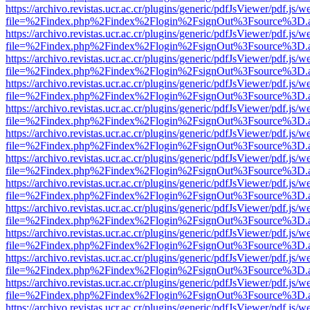
https://archivo.revistas.ucr.ac.cr/plugins/generic/pdfJsViewer/pdf.js/
file=%2Findex.php%2Findex%2Flogin%2FsignOut%3Fsource%3D.ame
https://archivo.revistas.ucr.ac.cr/plugins/generic/pdfJsViewer/pdf.js/
file=%2Findex.php%2Findex%2Flogin%2FsignOut%3Fsource%3D.ame
https://archivo.revistas.ucr.ac.cr/plugins/generic/pdfJsViewer/pdf.js/
file=%2Findex.php%2Findex%2Flogin%2FsignOut%3Fsource%3D.ame
https://archivo.revistas.ucr.ac.cr/plugins/generic/pdfJsViewer/pdf.js/
file=%2Findex.php%2Findex%2Flogin%2FsignOut%3Fsource%3D.ame
https://archivo.revistas.ucr.ac.cr/plugins/generic/pdfJsViewer/pdf.js/
file=%2Findex.php%2Findex%2Flogin%2FsignOut%3Fsource%3D.ame
https://archivo.revistas.ucr.ac.cr/plugins/generic/pdfJsViewer/pdf.js/
file=%2Findex.php%2Findex%2Flogin%2FsignOut%3Fsource%3D.ame
https://archivo.revistas.ucr.ac.cr/plugins/generic/pdfJsViewer/pdf.js/
file=%2Findex.php%2Findex%2Flogin%2FsignOut%3Fsource%3D.ame
https://archivo.revistas.ucr.ac.cr/plugins/generic/pdfJsViewer/pdf.js/
file=%2Findex.php%2Findex%2Flogin%2FsignOut%3Fsource%3D.ame
https://archivo.revistas.ucr.ac.cr/plugins/generic/pdfJsViewer/pdf.js/
file=%2Findex.php%2Findex%2Flogin%2FsignOut%3Fsource%3D.ame
https://archivo.revistas.ucr.ac.cr/plugins/generic/pdfJsViewer/pdf.js/
file=%2Findex.php%2Findex%2Flogin%2FsignOut%3Fsource%3D.ame
https://archivo.revistas.ucr.ac.cr/plugins/generic/pdfJsViewer/pdf.js/
file=%2Findex.php%2Findex%2Flogin%2FsignOut%3Fsource%3D.ame
https://archivo.revistas.ucr.ac.cr/plugins/generic/pdfJsViewer/pdf.js/
file=%2Findex.php%2Findex%2Flogin%2FsignOut%3Fsource%3D.ame
https://archivo.revistas.ucr.ac.cr/plugins/generic/pdfJsViewer/pdf.js/