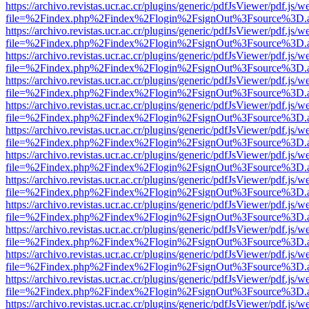
https://archivo.revistas.ucr.ac.cr/plugins/generic/pdfJsViewer/pdf.js/
file=%2Findex.php%2Findex%2Flogin%2FsignOut%3Fsource%3D.ame
https://archivo.revistas.ucr.ac.cr/plugins/generic/pdfJsViewer/pdf.js/
file=%2Findex.php%2Findex%2Flogin%2FsignOut%3Fsource%3D.ame
https://archivo.revistas.ucr.ac.cr/plugins/generic/pdfJsViewer/pdf.js/
file=%2Findex.php%2Findex%2Flogin%2FsignOut%3Fsource%3D.ame
https://archivo.revistas.ucr.ac.cr/plugins/generic/pdfJsViewer/pdf.js/
file=%2Findex.php%2Findex%2Flogin%2FsignOut%3Fsource%3D.ame
https://archivo.revistas.ucr.ac.cr/plugins/generic/pdfJsViewer/pdf.js/
file=%2Findex.php%2Findex%2Flogin%2FsignOut%3Fsource%3D.ame
https://archivo.revistas.ucr.ac.cr/plugins/generic/pdfJsViewer/pdf.js/
file=%2Findex.php%2Findex%2Flogin%2FsignOut%3Fsource%3D.ame
https://archivo.revistas.ucr.ac.cr/plugins/generic/pdfJsViewer/pdf.js/
file=%2Findex.php%2Findex%2Flogin%2FsignOut%3Fsource%3D.ame
https://archivo.revistas.ucr.ac.cr/plugins/generic/pdfJsViewer/pdf.js/
file=%2Findex.php%2Findex%2Flogin%2FsignOut%3Fsource%3D.ame
https://archivo.revistas.ucr.ac.cr/plugins/generic/pdfJsViewer/pdf.js/
file=%2Findex.php%2Findex%2Flogin%2FsignOut%3Fsource%3D.ame
https://archivo.revistas.ucr.ac.cr/plugins/generic/pdfJsViewer/pdf.js/
file=%2Findex.php%2Findex%2Flogin%2FsignOut%3Fsource%3D.ame
https://archivo.revistas.ucr.ac.cr/plugins/generic/pdfJsViewer/pdf.js/
file=%2Findex.php%2Findex%2Flogin%2FsignOut%3Fsource%3D.ame
https://archivo.revistas.ucr.ac.cr/plugins/generic/pdfJsViewer/pdf.js/
file=%2Findex.php%2Findex%2Flogin%2FsignOut%3Fsource%3D.ame
https://archivo.revistas.ucr.ac.cr/plugins/generic/pdfJsViewer/pdf.js/