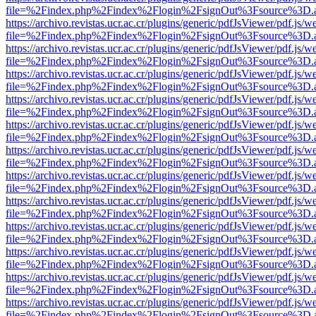
file=%2Findex.php%2Findex%2Flogin%2FsignOut%3Fsource%3D.ame
https://archivo.revistas.ucr.ac.cr/plugins/generic/pdfJsViewer/pdf.js/
file=%2Findex.php%2Findex%2Flogin%2FsignOut%3Fsource%3D.ame
https://archivo.revistas.ucr.ac.cr/plugins/generic/pdfJsViewer/pdf.js/
file=%2Findex.php%2Findex%2Flogin%2FsignOut%3Fsource%3D.ame
https://archivo.revistas.ucr.ac.cr/plugins/generic/pdfJsViewer/pdf.js/
file=%2Findex.php%2Findex%2Flogin%2FsignOut%3Fsource%3D.ame
https://archivo.revistas.ucr.ac.cr/plugins/generic/pdfJsViewer/pdf.js/
file=%2Findex.php%2Findex%2Flogin%2FsignOut%3Fsource%3D.ame
https://archivo.revistas.ucr.ac.cr/plugins/generic/pdfJsViewer/pdf.js/
file=%2Findex.php%2Findex%2Flogin%2FsignOut%3Fsource%3D.ame
https://archivo.revistas.ucr.ac.cr/plugins/generic/pdfJsViewer/pdf.js/
file=%2Findex.php%2Findex%2Flogin%2FsignOut%3Fsource%3D.ame
https://archivo.revistas.ucr.ac.cr/plugins/generic/pdfJsViewer/pdf.js/
file=%2Findex.php%2Findex%2Flogin%2FsignOut%3Fsource%3D.ame
https://archivo.revistas.ucr.ac.cr/plugins/generic/pdfJsViewer/pdf.js/
file=%2Findex.php%2Findex%2Flogin%2FsignOut%3Fsource%3D.ame
https://archivo.revistas.ucr.ac.cr/plugins/generic/pdfJsViewer/pdf.js/
file=%2Findex.php%2Findex%2Flogin%2FsignOut%3Fsource%3D.ame
https://archivo.revistas.ucr.ac.cr/plugins/generic/pdfJsViewer/pdf.js/
file=%2Findex.php%2Findex%2Flogin%2FsignOut%3Fsource%3D.ame
https://archivo.revistas.ucr.ac.cr/plugins/generic/pdfJsViewer/pdf.js/
file=%2Findex.php%2Findex%2Flogin%2FsignOut%3Fsource%3D.ame
https://archivo.revistas.ucr.ac.cr/plugins/generic/pdfJsViewer/pdf.js/
file=%2Findex.php%2Findex%2Flogin%2FsignOut%3Fsource%3D.ame