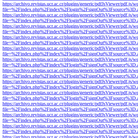
https://archivo.revistas.ucr.ac.cr/plugins/generic/pdfJsViewer/pdf.js/
file=%2Findex.php%2Findex%2Flogin%2FsignOut%3Fsource%3D.ame
https://archivo.revistas.ucr.ac.cr/plugins/generic/pdfJsViewer/pdf.js/
file=%2Findex.php%2Findex%2Flogin%2FsignOut%3Fsource%3D.ame
https://archivo.revistas.ucr.ac.cr/plugins/generic/pdfJsViewer/pdf.js/
file=%2Findex.php%2Findex%2Flogin%2FsignOut%3Fsource%3D.ame
https://archivo.revistas.ucr.ac.cr/plugins/generic/pdfJsViewer/pdf.js/
file=%2Findex.php%2Findex%2Flogin%2FsignOut%3Fsource%3D.ame
https://archivo.revistas.ucr.ac.cr/plugins/generic/pdfJsViewer/pdf.js/
file=%2Findex.php%2Findex%2Flogin%2FsignOut%3Fsource%3D.ame
https://archivo.revistas.ucr.ac.cr/plugins/generic/pdfJsViewer/pdf.js/
file=%2Findex.php%2Findex%2Flogin%2FsignOut%3Fsource%3D.ame
https://archivo.revistas.ucr.ac.cr/plugins/generic/pdfJsViewer/pdf.js/
file=%2Findex.php%2Findex%2Flogin%2FsignOut%3Fsource%3D.ame
https://archivo.revistas.ucr.ac.cr/plugins/generic/pdfJsViewer/pdf.js/
file=%2Findex.php%2Findex%2Flogin%2FsignOut%3Fsource%3D.ame
https://archivo.revistas.ucr.ac.cr/plugins/generic/pdfJsViewer/pdf.js/
file=%2Findex.php%2Findex%2Flogin%2FsignOut%3Fsource%3D.ame
https://archivo.revistas.ucr.ac.cr/plugins/generic/pdfJsViewer/pdf.js/
file=%2Findex.php%2Findex%2Flogin%2FsignOut%3Fsource%3D.ame
https://archivo.revistas.ucr.ac.cr/plugins/generic/pdfJsViewer/pdf.js/
file=%2Findex.php%2Findex%2Flogin%2FsignOut%3Fsource%3D.ame
https://archivo.revistas.ucr.ac.cr/plugins/generic/pdfJsViewer/pdf.js/
file=%2Findex.php%2Findex%2Flogin%2FsignOut%3Fsource%3D.ame
https://archivo.revistas.ucr.ac.cr/plugins/generic/pdfJsViewer/pdf.js/