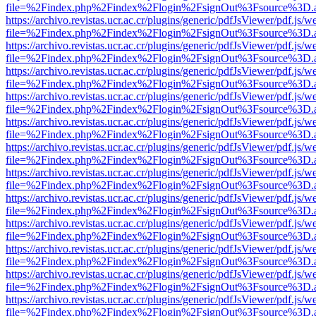
file=%2Findex.php%2Findex%2Flogin%2FsignOut%3Fsource%3D.ame
https://archivo.revistas.ucr.ac.cr/plugins/generic/pdfJsViewer/pdf.js/
file=%2Findex.php%2Findex%2Flogin%2FsignOut%3Fsource%3D.ame
https://archivo.revistas.ucr.ac.cr/plugins/generic/pdfJsViewer/pdf.js/
file=%2Findex.php%2Findex%2Flogin%2FsignOut%3Fsource%3D.ame
https://archivo.revistas.ucr.ac.cr/plugins/generic/pdfJsViewer/pdf.js/
file=%2Findex.php%2Findex%2Flogin%2FsignOut%3Fsource%3D.ame
https://archivo.revistas.ucr.ac.cr/plugins/generic/pdfJsViewer/pdf.js/
file=%2Findex.php%2Findex%2Flogin%2FsignOut%3Fsource%3D.ame
https://archivo.revistas.ucr.ac.cr/plugins/generic/pdfJsViewer/pdf.js/
file=%2Findex.php%2Findex%2Flogin%2FsignOut%3Fsource%3D.ame
https://archivo.revistas.ucr.ac.cr/plugins/generic/pdfJsViewer/pdf.js/
file=%2Findex.php%2Findex%2Flogin%2FsignOut%3Fsource%3D.ame
https://archivo.revistas.ucr.ac.cr/plugins/generic/pdfJsViewer/pdf.js/
file=%2Findex.php%2Findex%2Flogin%2FsignOut%3Fsource%3D.ame
https://archivo.revistas.ucr.ac.cr/plugins/generic/pdfJsViewer/pdf.js/
file=%2Findex.php%2Findex%2Flogin%2FsignOut%3Fsource%3D.ame
https://archivo.revistas.ucr.ac.cr/plugins/generic/pdfJsViewer/pdf.js/
file=%2Findex.php%2Findex%2Flogin%2FsignOut%3Fsource%3D.ame
https://archivo.revistas.ucr.ac.cr/plugins/generic/pdfJsViewer/pdf.js/
file=%2Findex.php%2Findex%2Flogin%2FsignOut%3Fsource%3D.ame
https://archivo.revistas.ucr.ac.cr/plugins/generic/pdfJsViewer/pdf.js/
file=%2Findex.php%2Findex%2Flogin%2FsignOut%3Fsource%3D.ame
https://archivo.revistas.ucr.ac.cr/plugins/generic/pdfJsViewer/pdf.js/
file=%2Findex.php%2Findex%2Flogin%2FsignOut%3Fsource%3D.ame