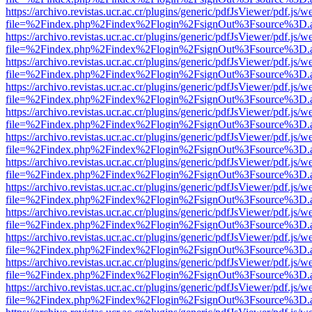
https://archivo.revistas.ucr.ac.cr/plugins/generic/pdfJsViewer/pdf.js/
file=%2Findex.php%2Findex%2Flogin%2FsignOut%3Fsource%3D.ame
https://archivo.revistas.ucr.ac.cr/plugins/generic/pdfJsViewer/pdf.js/
file=%2Findex.php%2Findex%2Flogin%2FsignOut%3Fsource%3D.ame
https://archivo.revistas.ucr.ac.cr/plugins/generic/pdfJsViewer/pdf.js/
file=%2Findex.php%2Findex%2Flogin%2FsignOut%3Fsource%3D.ame
https://archivo.revistas.ucr.ac.cr/plugins/generic/pdfJsViewer/pdf.js/
file=%2Findex.php%2Findex%2Flogin%2FsignOut%3Fsource%3D.ame
https://archivo.revistas.ucr.ac.cr/plugins/generic/pdfJsViewer/pdf.js/
file=%2Findex.php%2Findex%2Flogin%2FsignOut%3Fsource%3D.ame
https://archivo.revistas.ucr.ac.cr/plugins/generic/pdfJsViewer/pdf.js/
file=%2Findex.php%2Findex%2Flogin%2FsignOut%3Fsource%3D.ame
https://archivo.revistas.ucr.ac.cr/plugins/generic/pdfJsViewer/pdf.js/
file=%2Findex.php%2Findex%2Flogin%2FsignOut%3Fsource%3D.ame
https://archivo.revistas.ucr.ac.cr/plugins/generic/pdfJsViewer/pdf.js/
file=%2Findex.php%2Findex%2Flogin%2FsignOut%3Fsource%3D.ame
https://archivo.revistas.ucr.ac.cr/plugins/generic/pdfJsViewer/pdf.js/
file=%2Findex.php%2Findex%2Flogin%2FsignOut%3Fsource%3D.ame
https://archivo.revistas.ucr.ac.cr/plugins/generic/pdfJsViewer/pdf.js/
file=%2Findex.php%2Findex%2Flogin%2FsignOut%3Fsource%3D.ame
https://archivo.revistas.ucr.ac.cr/plugins/generic/pdfJsViewer/pdf.js/
file=%2Findex.php%2Findex%2Flogin%2FsignOut%3Fsource%3D.ame
https://archivo.revistas.ucr.ac.cr/plugins/generic/pdfJsViewer/pdf.js/
file=%2Findex.php%2Findex%2Flogin%2FsignOut%3Fsource%3D.ame