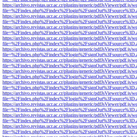
https://archivo.revistas.ucr.ac.cr/plugins/generic/pdfJsViewer/pdf.js/
file=%2Findex.php%2Findex%2Flogin%2FsignOut%3Fsource%3D.ame
https://archivo.revistas.ucr.ac.cr/plugins/generic/pdfJsViewer/pdf.js/
file=%2Findex.php%2Findex%2Flogin%2FsignOut%3Fsource%3D.ame
https://archivo.revistas.ucr.ac.cr/plugins/generic/pdfJsViewer/pdf.js/
file=%2Findex.php%2Findex%2Flogin%2FsignOut%3Fsource%3D.ame
https://archivo.revistas.ucr.ac.cr/plugins/generic/pdfJsViewer/pdf.js/
file=%2Findex.php%2Findex%2Flogin%2FsignOut%3Fsource%3D.ame
https://archivo.revistas.ucr.ac.cr/plugins/generic/pdfJsViewer/pdf.js/
file=%2Findex.php%2Findex%2Flogin%2FsignOut%3Fsource%3D.ame
https://archivo.revistas.ucr.ac.cr/plugins/generic/pdfJsViewer/pdf.js/
file=%2Findex.php%2Findex%2Flogin%2FsignOut%3Fsource%3D.ame
https://archivo.revistas.ucr.ac.cr/plugins/generic/pdfJsViewer/pdf.js/
file=%2Findex.php%2Findex%2Flogin%2FsignOut%3Fsource%3D.ame
https://archivo.revistas.ucr.ac.cr/plugins/generic/pdfJsViewer/pdf.js/
file=%2Findex.php%2Findex%2Flogin%2FsignOut%3Fsource%3D.ame
https://archivo.revistas.ucr.ac.cr/plugins/generic/pdfJsViewer/pdf.js/
file=%2Findex.php%2Findex%2Flogin%2FsignOut%3Fsource%3D.ame
https://archivo.revistas.ucr.ac.cr/plugins/generic/pdfJsViewer/pdf.js/
file=%2Findex.php%2Findex%2Flogin%2FsignOut%3Fsource%3D.ame
https://archivo.revistas.ucr.ac.cr/plugins/generic/pdfJsViewer/pdf.js/
file=%2Findex.php%2Findex%2Flogin%2FsignOut%3Fsource%3D.ame
https://archivo.revistas.ucr.ac.cr/plugins/generic/pdfJsViewer/pdf.js/
file=%2Findex.php%2Findex%2Flogin%2FsignOut%3Fsource%3D.ame