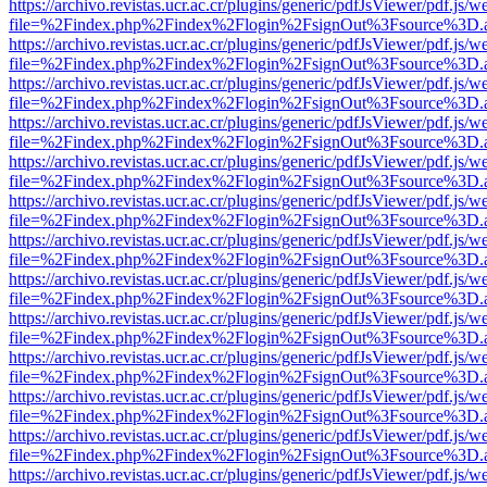
https://archivo.revistas.ucr.ac.cr/plugins/generic/pdfJsViewer/pdf.js/
file=%2Findex.php%2Findex%2Flogin%2FsignOut%3Fsource%3D.ame
https://archivo.revistas.ucr.ac.cr/plugins/generic/pdfJsViewer/pdf.js/
file=%2Findex.php%2Findex%2Flogin%2FsignOut%3Fsource%3D.ame
https://archivo.revistas.ucr.ac.cr/plugins/generic/pdfJsViewer/pdf.js/
file=%2Findex.php%2Findex%2Flogin%2FsignOut%3Fsource%3D.ame
https://archivo.revistas.ucr.ac.cr/plugins/generic/pdfJsViewer/pdf.js/
file=%2Findex.php%2Findex%2Flogin%2FsignOut%3Fsource%3D.ame
https://archivo.revistas.ucr.ac.cr/plugins/generic/pdfJsViewer/pdf.js/
file=%2Findex.php%2Findex%2Flogin%2FsignOut%3Fsource%3D.ame
https://archivo.revistas.ucr.ac.cr/plugins/generic/pdfJsViewer/pdf.js/
file=%2Findex.php%2Findex%2Flogin%2FsignOut%3Fsource%3D.ame
https://archivo.revistas.ucr.ac.cr/plugins/generic/pdfJsViewer/pdf.js/
file=%2Findex.php%2Findex%2Flogin%2FsignOut%3Fsource%3D.ame
https://archivo.revistas.ucr.ac.cr/plugins/generic/pdfJsViewer/pdf.js/
file=%2Findex.php%2Findex%2Flogin%2FsignOut%3Fsource%3D.ame
https://archivo.revistas.ucr.ac.cr/plugins/generic/pdfJsViewer/pdf.js/
file=%2Findex.php%2Findex%2Flogin%2FsignOut%3Fsource%3D.ame
https://archivo.revistas.ucr.ac.cr/plugins/generic/pdfJsViewer/pdf.js/
file=%2Findex.php%2Findex%2Flogin%2FsignOut%3Fsource%3D.ame
https://archivo.revistas.ucr.ac.cr/plugins/generic/pdfJsViewer/pdf.js/
file=%2Findex.php%2Findex%2Flogin%2FsignOut%3Fsource%3D.ame
https://archivo.revistas.ucr.ac.cr/plugins/generic/pdfJsViewer/pdf.js/
file=%2Findex.php%2Findex%2Flogin%2FsignOut%3Fsource%3D.ame
https://archivo.revistas.ucr.ac.cr/plugins/generic/pdfJsViewer/pdf.js/