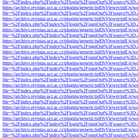
file=%2Findex.php%2Findex%2Flogin%2FsignOut%3Fsource%3D.ame
https://archivo.revistas.ucr.ac.cr/plugins/generic/pdfJsViewer/pdf.js/
file=%2Findex.php%2Findex%2Flogin%2FsignOut%3Fsource%3D.ame
https://archivo.revistas.ucr.ac.cr/plugins/generic/pdfJsViewer/pdf.js/
file=%2Findex.php%2Findex%2Flogin%2FsignOut%3Fsource%3D.ame
https://archivo.revistas.ucr.ac.cr/plugins/generic/pdfJsViewer/pdf.js/
file=%2Findex.php%2Findex%2Flogin%2FsignOut%3Fsource%3D.ame
https://archivo.revistas.ucr.ac.cr/plugins/generic/pdfJsViewer/pdf.js/
file=%2Findex.php%2Findex%2Flogin%2FsignOut%3Fsource%3D.ame
https://archivo.revistas.ucr.ac.cr/plugins/generic/pdfJsViewer/pdf.js/
file=%2Findex.php%2Findex%2Flogin%2FsignOut%3Fsource%3D.ame
https://archivo.revistas.ucr.ac.cr/plugins/generic/pdfJsViewer/pdf.js/
file=%2Findex.php%2Findex%2Flogin%2FsignOut%3Fsource%3D.ame
https://archivo.revistas.ucr.ac.cr/plugins/generic/pdfJsViewer/pdf.js/
file=%2Findex.php%2Findex%2Flogin%2FsignOut%3Fsource%3D.ame
https://archivo.revistas.ucr.ac.cr/plugins/generic/pdfJsViewer/pdf.js/
file=%2Findex.php%2Findex%2Flogin%2FsignOut%3Fsource%3D.ame
https://archivo.revistas.ucr.ac.cr/plugins/generic/pdfJsViewer/pdf.js/
file=%2Findex.php%2Findex%2Flogin%2FsignOut%3Fsource%3D.ame
https://archivo.revistas.ucr.ac.cr/plugins/generic/pdfJsViewer/pdf.js/
file=%2Findex.php%2Findex%2Flogin%2FsignOut%3Fsource%3D.ame
https://archivo.revistas.ucr.ac.cr/plugins/generic/pdfJsViewer/pdf.js/
file=%2Findex.php%2Findex%2Flogin%2FsignOut%3Fsource%3D.ame
https://archivo.revistas.ucr.ac.cr/plugins/generic/pdfJsViewer/pdf.js/
file=%2Findex.php%2Findex%2Flogin%2FsignOut%3Fsource%3D.ame