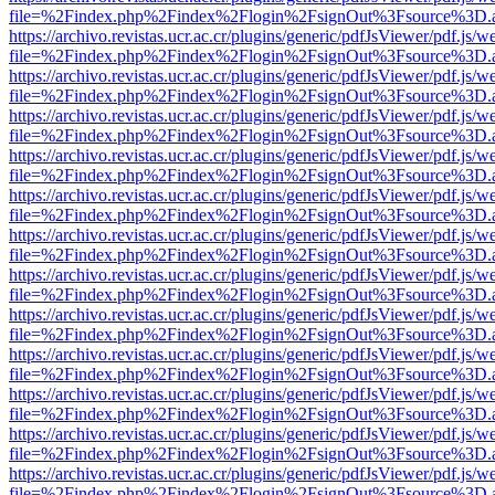
file=%2Findex.php%2Findex%2Flogin%2FsignOut%3Fsource%3D.ame
https://archivo.revistas.ucr.ac.cr/plugins/generic/pdfJsViewer/pdf.js/
file=%2Findex.php%2Findex%2Flogin%2FsignOut%3Fsource%3D.ame
https://archivo.revistas.ucr.ac.cr/plugins/generic/pdfJsViewer/pdf.js/
file=%2Findex.php%2Findex%2Flogin%2FsignOut%3Fsource%3D.ame
https://archivo.revistas.ucr.ac.cr/plugins/generic/pdfJsViewer/pdf.js/
file=%2Findex.php%2Findex%2Flogin%2FsignOut%3Fsource%3D.ame
https://archivo.revistas.ucr.ac.cr/plugins/generic/pdfJsViewer/pdf.js/
file=%2Findex.php%2Findex%2Flogin%2FsignOut%3Fsource%3D.ame
https://archivo.revistas.ucr.ac.cr/plugins/generic/pdfJsViewer/pdf.js/
file=%2Findex.php%2Findex%2Flogin%2FsignOut%3Fsource%3D.ame
https://archivo.revistas.ucr.ac.cr/plugins/generic/pdfJsViewer/pdf.js/
file=%2Findex.php%2Findex%2Flogin%2FsignOut%3Fsource%3D.ame
https://archivo.revistas.ucr.ac.cr/plugins/generic/pdfJsViewer/pdf.js/
file=%2Findex.php%2Findex%2Flogin%2FsignOut%3Fsource%3D.ame
https://archivo.revistas.ucr.ac.cr/plugins/generic/pdfJsViewer/pdf.js/
file=%2Findex.php%2Findex%2Flogin%2FsignOut%3Fsource%3D.ame
https://archivo.revistas.ucr.ac.cr/plugins/generic/pdfJsViewer/pdf.js/
file=%2Findex.php%2Findex%2Flogin%2FsignOut%3Fsource%3D.ame
https://archivo.revistas.ucr.ac.cr/plugins/generic/pdfJsViewer/pdf.js/
file=%2Findex.php%2Findex%2Flogin%2FsignOut%3Fsource%3D.ame
https://archivo.revistas.ucr.ac.cr/plugins/generic/pdfJsViewer/pdf.js/
file=%2Findex.php%2Findex%2Flogin%2FsignOut%3Fsource%3D.ame
https://archivo.revistas.ucr.ac.cr/plugins/generic/pdfJsViewer/pdf.js/
file=%2Findex.php%2Findex%2Flogin%2FsignOut%3Fsource%3D.ame