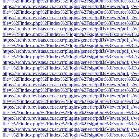
file=%2Findex.php%2Findex%2Flogin%2FsignOut%3Fsource%3D.ame
https://archivo.revistas.ucr.ac.cr/plugins/generic/pdfJsViewer/pdf.js/
file=%2Findex.php%2Findex%2Flogin%2FsignOut%3Fsource%3D.ame
https://archivo.revistas.ucr.ac.cr/plugins/generic/pdfJsViewer/pdf.js/
file=%2Findex.php%2Findex%2Flogin%2FsignOut%3Fsource%3D.ame
https://archivo.revistas.ucr.ac.cr/plugins/generic/pdfJsViewer/pdf.js/
file=%2Findex.php%2Findex%2Flogin%2FsignOut%3Fsource%3D.ame
https://archivo.revistas.ucr.ac.cr/plugins/generic/pdfJsViewer/pdf.js/
file=%2Findex.php%2Findex%2Flogin%2FsignOut%3Fsource%3D.ame
https://archivo.revistas.ucr.ac.cr/plugins/generic/pdfJsViewer/pdf.js/
file=%2Findex.php%2Findex%2Flogin%2FsignOut%3Fsource%3D.ame
https://archivo.revistas.ucr.ac.cr/plugins/generic/pdfJsViewer/pdf.js/
file=%2Findex.php%2Findex%2Flogin%2FsignOut%3Fsource%3D.ame
https://archivo.revistas.ucr.ac.cr/plugins/generic/pdfJsViewer/pdf.js/
file=%2Findex.php%2Findex%2Flogin%2FsignOut%3Fsource%3D.ame
https://archivo.revistas.ucr.ac.cr/plugins/generic/pdfJsViewer/pdf.js/
file=%2Findex.php%2Findex%2Flogin%2FsignOut%3Fsource%3D.ame
https://archivo.revistas.ucr.ac.cr/plugins/generic/pdfJsViewer/pdf.js/
file=%2Findex.php%2Findex%2Flogin%2FsignOut%3Fsource%3D.ame
https://archivo.revistas.ucr.ac.cr/plugins/generic/pdfJsViewer/pdf.js/
file=%2Findex.php%2Findex%2Flogin%2FsignOut%3Fsource%3D.ame
https://archivo.revistas.ucr.ac.cr/plugins/generic/pdfJsViewer/pdf.js/
file=%2Findex.php%2Findex%2Flogin%2FsignOut%3Fsource%3D.ame
https://archivo.revistas.ucr.ac.cr/plugins/generic/pdfJsViewer/pdf.js/
file=%2Findex.php%2Findex%2Flogin%2FsignOut%3Fsource%3D.ame