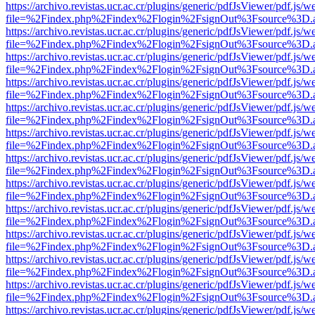
https://archivo.revistas.ucr.ac.cr/plugins/generic/pdfJsViewer/pdf.js/
file=%2Findex.php%2Findex%2Flogin%2FsignOut%3Fsource%3D.ame
https://archivo.revistas.ucr.ac.cr/plugins/generic/pdfJsViewer/pdf.js/
file=%2Findex.php%2Findex%2Flogin%2FsignOut%3Fsource%3D.ame
https://archivo.revistas.ucr.ac.cr/plugins/generic/pdfJsViewer/pdf.js/
file=%2Findex.php%2Findex%2Flogin%2FsignOut%3Fsource%3D.ame
https://archivo.revistas.ucr.ac.cr/plugins/generic/pdfJsViewer/pdf.js/
file=%2Findex.php%2Findex%2Flogin%2FsignOut%3Fsource%3D.ame
https://archivo.revistas.ucr.ac.cr/plugins/generic/pdfJsViewer/pdf.js/
file=%2Findex.php%2Findex%2Flogin%2FsignOut%3Fsource%3D.ame
https://archivo.revistas.ucr.ac.cr/plugins/generic/pdfJsViewer/pdf.js/
file=%2Findex.php%2Findex%2Flogin%2FsignOut%3Fsource%3D.ame
https://archivo.revistas.ucr.ac.cr/plugins/generic/pdfJsViewer/pdf.js/
file=%2Findex.php%2Findex%2Flogin%2FsignOut%3Fsource%3D.ame
https://archivo.revistas.ucr.ac.cr/plugins/generic/pdfJsViewer/pdf.js/
file=%2Findex.php%2Findex%2Flogin%2FsignOut%3Fsource%3D.ame
https://archivo.revistas.ucr.ac.cr/plugins/generic/pdfJsViewer/pdf.js/
file=%2Findex.php%2Findex%2Flogin%2FsignOut%3Fsource%3D.ame
https://archivo.revistas.ucr.ac.cr/plugins/generic/pdfJsViewer/pdf.js/
file=%2Findex.php%2Findex%2Flogin%2FsignOut%3Fsource%3D.ame
https://archivo.revistas.ucr.ac.cr/plugins/generic/pdfJsViewer/pdf.js/
file=%2Findex.php%2Findex%2Flogin%2FsignOut%3Fsource%3D.ame
https://archivo.revistas.ucr.ac.cr/plugins/generic/pdfJsViewer/pdf.js/
file=%2Findex.php%2Findex%2Flogin%2FsignOut%3Fsource%3D.ame
https://archivo.revistas.ucr.ac.cr/plugins/generic/pdfJsViewer/pdf.js/