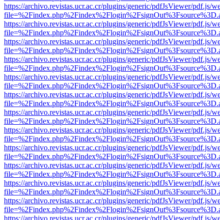
https://archivo.revistas.ucr.ac.cr/plugins/generic/pdfJsViewer/pdf.js/
file=%2Findex.php%2Findex%2Flogin%2FsignOut%3Fsource%3D.ame
https://archivo.revistas.ucr.ac.cr/plugins/generic/pdfJsViewer/pdf.js/
file=%2Findex.php%2Findex%2Flogin%2FsignOut%3Fsource%3D.ame
https://archivo.revistas.ucr.ac.cr/plugins/generic/pdfJsViewer/pdf.js/
file=%2Findex.php%2Findex%2Flogin%2FsignOut%3Fsource%3D.ame
https://archivo.revistas.ucr.ac.cr/plugins/generic/pdfJsViewer/pdf.js/
file=%2Findex.php%2Findex%2Flogin%2FsignOut%3Fsource%3D.ame
https://archivo.revistas.ucr.ac.cr/plugins/generic/pdfJsViewer/pdf.js/
file=%2Findex.php%2Findex%2Flogin%2FsignOut%3Fsource%3D.ame
https://archivo.revistas.ucr.ac.cr/plugins/generic/pdfJsViewer/pdf.js/
file=%2Findex.php%2Findex%2Flogin%2FsignOut%3Fsource%3D.ame
https://archivo.revistas.ucr.ac.cr/plugins/generic/pdfJsViewer/pdf.js/
file=%2Findex.php%2Findex%2Flogin%2FsignOut%3Fsource%3D.ame
https://archivo.revistas.ucr.ac.cr/plugins/generic/pdfJsViewer/pdf.js/
file=%2Findex.php%2Findex%2Flogin%2FsignOut%3Fsource%3D.ame
https://archivo.revistas.ucr.ac.cr/plugins/generic/pdfJsViewer/pdf.js/
file=%2Findex.php%2Findex%2Flogin%2FsignOut%3Fsource%3D.ame
https://archivo.revistas.ucr.ac.cr/plugins/generic/pdfJsViewer/pdf.js/
file=%2Findex.php%2Findex%2Flogin%2FsignOut%3Fsource%3D.ame
https://archivo.revistas.ucr.ac.cr/plugins/generic/pdfJsViewer/pdf.js/
file=%2Findex.php%2Findex%2Flogin%2FsignOut%3Fsource%3D.ame
https://archivo.revistas.ucr.ac.cr/plugins/generic/pdfJsViewer/pdf.js/
file=%2Findex.php%2Findex%2Flogin%2FsignOut%3Fsource%3D.ame
https://archivo.revistas.ucr.ac.cr/plugins/generic/pdfJsViewer/pdf.js/