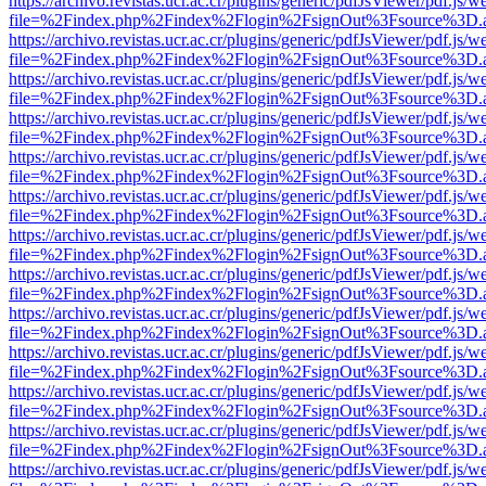
https://archivo.revistas.ucr.ac.cr/plugins/generic/pdfJsViewer/pdf.js/
file=%2Findex.php%2Findex%2Flogin%2FsignOut%3Fsource%3D.ame
https://archivo.revistas.ucr.ac.cr/plugins/generic/pdfJsViewer/pdf.js/
file=%2Findex.php%2Findex%2Flogin%2FsignOut%3Fsource%3D.ame
https://archivo.revistas.ucr.ac.cr/plugins/generic/pdfJsViewer/pdf.js/
file=%2Findex.php%2Findex%2Flogin%2FsignOut%3Fsource%3D.ame
https://archivo.revistas.ucr.ac.cr/plugins/generic/pdfJsViewer/pdf.js/
file=%2Findex.php%2Findex%2Flogin%2FsignOut%3Fsource%3D.ame
https://archivo.revistas.ucr.ac.cr/plugins/generic/pdfJsViewer/pdf.js/
file=%2Findex.php%2Findex%2Flogin%2FsignOut%3Fsource%3D.ame
https://archivo.revistas.ucr.ac.cr/plugins/generic/pdfJsViewer/pdf.js/
file=%2Findex.php%2Findex%2Flogin%2FsignOut%3Fsource%3D.ame
https://archivo.revistas.ucr.ac.cr/plugins/generic/pdfJsViewer/pdf.js/
file=%2Findex.php%2Findex%2Flogin%2FsignOut%3Fsource%3D.ame
https://archivo.revistas.ucr.ac.cr/plugins/generic/pdfJsViewer/pdf.js/
file=%2Findex.php%2Findex%2Flogin%2FsignOut%3Fsource%3D.ame
https://archivo.revistas.ucr.ac.cr/plugins/generic/pdfJsViewer/pdf.js/
file=%2Findex.php%2Findex%2Flogin%2FsignOut%3Fsource%3D.ame
https://archivo.revistas.ucr.ac.cr/plugins/generic/pdfJsViewer/pdf.js/
file=%2Findex.php%2Findex%2Flogin%2FsignOut%3Fsource%3D.ame
https://archivo.revistas.ucr.ac.cr/plugins/generic/pdfJsViewer/pdf.js/
file=%2Findex.php%2Findex%2Flogin%2FsignOut%3Fsource%3D.ame
https://archivo.revistas.ucr.ac.cr/plugins/generic/pdfJsViewer/pdf.js/
file=%2Findex.php%2Findex%2Flogin%2FsignOut%3Fsource%3D.ame
https://archivo.revistas.ucr.ac.cr/plugins/generic/pdfJsViewer/pdf.js/