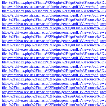
file=%2Findex.php%2Findex%2Flogin%2FsignOut%3Fsource%3D.ame
https://archivo.revistas.ucr.ac.cr/plugins/generic/pdfJsViewer/pdf.js/
file=%2Findex.php%2Findex%2Flogin%2FsignOut%3Fsource%3D.ame
https://archivo.revistas.ucr.ac.cr/plugins/generic/pdfJsViewer/pdf.js/
file=%2Findex.php%2Findex%2Flogin%2FsignOut%3Fsource%3D.ame
https://archivo.revistas.ucr.ac.cr/plugins/generic/pdfJsViewer/pdf.js/
file=%2Findex.php%2Findex%2Flogin%2FsignOut%3Fsource%3D.ame
https://archivo.revistas.ucr.ac.cr/plugins/generic/pdfJsViewer/pdf.js/
file=%2Findex.php%2Findex%2Flogin%2FsignOut%3Fsource%3D.ame
https://archivo.revistas.ucr.ac.cr/plugins/generic/pdfJsViewer/pdf.js/
file=%2Findex.php%2Findex%2Flogin%2FsignOut%3Fsource%3D.ame
https://archivo.revistas.ucr.ac.cr/plugins/generic/pdfJsViewer/pdf.js/
file=%2Findex.php%2Findex%2Flogin%2FsignOut%3Fsource%3D.ame
https://archivo.revistas.ucr.ac.cr/plugins/generic/pdfJsViewer/pdf.js/
file=%2Findex.php%2Findex%2Flogin%2FsignOut%3Fsource%3D.ame
https://archivo.revistas.ucr.ac.cr/plugins/generic/pdfJsViewer/pdf.js/
file=%2Findex.php%2Findex%2Flogin%2FsignOut%3Fsource%3D.ame
https://archivo.revistas.ucr.ac.cr/plugins/generic/pdfJsViewer/pdf.js/
file=%2Findex.php%2Findex%2Flogin%2FsignOut%3Fsource%3D.ame
https://archivo.revistas.ucr.ac.cr/plugins/generic/pdfJsViewer/pdf.js/
file=%2Findex.php%2Findex%2Flogin%2FsignOut%3Fsource%3D.ame
https://archivo.revistas.ucr.ac.cr/plugins/generic/pdfJsViewer/pdf.js/
file=%2Findex.php%2Findex%2Flogin%2FsignOut%3Fsource%3D.ame
https://archivo.revistas.ucr.ac.cr/plugins/generic/pdfJsViewer/pdf.js/
file=%2Findex.php%2Findex%2Flogin%2FsignOut%3Fsource%3D.ame