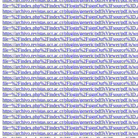
https://archivo.revistas.ucr.ac.cr/plugins/generic/pdfJsViewer/pdf.js/
file=%2Findex.php%2Findex%2Flogin%2FsignOut%3Fsource%3D.ame
https://archivo.revistas.ucr.ac.cr/plugins/generic/pdfJsViewer/pdf.js/
file=%2Findex.php%2Findex%2Flogin%2FsignOut%3Fsource%3D.ame
https://archivo.revistas.ucr.ac.cr/plugins/generic/pdfJsViewer/pdf.js/
file=%2Findex.php%2Findex%2Flogin%2FsignOut%3Fsource%3D.ame
https://archivo.revistas.ucr.ac.cr/plugins/generic/pdfJsViewer/pdf.js/
file=%2Findex.php%2Findex%2Flogin%2FsignOut%3Fsource%3D.ame
https://archivo.revistas.ucr.ac.cr/plugins/generic/pdfJsViewer/pdf.js/
file=%2Findex.php%2Findex%2Flogin%2FsignOut%3Fsource%3D.ame
https://archivo.revistas.ucr.ac.cr/plugins/generic/pdfJsViewer/pdf.js/
file=%2Findex.php%2Findex%2Flogin%2FsignOut%3Fsource%3D.ame
https://archivo.revistas.ucr.ac.cr/plugins/generic/pdfJsViewer/pdf.js/
file=%2Findex.php%2Findex%2Flogin%2FsignOut%3Fsource%3D.ame
https://archivo.revistas.ucr.ac.cr/plugins/generic/pdfJsViewer/pdf.js/
file=%2Findex.php%2Findex%2Flogin%2FsignOut%3Fsource%3D.ame
https://archivo.revistas.ucr.ac.cr/plugins/generic/pdfJsViewer/pdf.js/
file=%2Findex.php%2Findex%2Flogin%2FsignOut%3Fsource%3D.ame
https://archivo.revistas.ucr.ac.cr/plugins/generic/pdfJsViewer/pdf.js/
file=%2Findex.php%2Findex%2Flogin%2FsignOut%3Fsource%3D.ame
https://archivo.revistas.ucr.ac.cr/plugins/generic/pdfJsViewer/pdf.js/
file=%2Findex.php%2Findex%2Flogin%2FsignOut%3Fsource%3D.ame
https://archivo.revistas.ucr.ac.cr/plugins/generic/pdfJsViewer/pdf.js/
file=%2Findex.php%2Findex%2Flogin%2FsignOut%3Fsource%3D.ame
https://archivo.revistas.ucr.ac.cr/plugins/generic/pdfJsViewer/pdf.js/