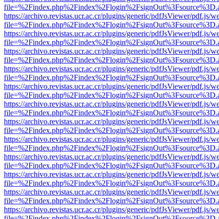
file=%2Findex.php%2Findex%2Flogin%2FsignOut%3Fsource%3D.ame
https://archivo.revistas.ucr.ac.cr/plugins/generic/pdfJsViewer/pdf.js/
file=%2Findex.php%2Findex%2Flogin%2FsignOut%3Fsource%3D.ame
https://archivo.revistas.ucr.ac.cr/plugins/generic/pdfJsViewer/pdf.js/
file=%2Findex.php%2Findex%2Flogin%2FsignOut%3Fsource%3D.ame
https://archivo.revistas.ucr.ac.cr/plugins/generic/pdfJsViewer/pdf.js/
file=%2Findex.php%2Findex%2Flogin%2FsignOut%3Fsource%3D.ame
https://archivo.revistas.ucr.ac.cr/plugins/generic/pdfJsViewer/pdf.js/
file=%2Findex.php%2Findex%2Flogin%2FsignOut%3Fsource%3D.ame
https://archivo.revistas.ucr.ac.cr/plugins/generic/pdfJsViewer/pdf.js/
file=%2Findex.php%2Findex%2Flogin%2FsignOut%3Fsource%3D.ame
https://archivo.revistas.ucr.ac.cr/plugins/generic/pdfJsViewer/pdf.js/
file=%2Findex.php%2Findex%2Flogin%2FsignOut%3Fsource%3D.ame
https://archivo.revistas.ucr.ac.cr/plugins/generic/pdfJsViewer/pdf.js/
file=%2Findex.php%2Findex%2Flogin%2FsignOut%3Fsource%3D.ame
https://archivo.revistas.ucr.ac.cr/plugins/generic/pdfJsViewer/pdf.js/
file=%2Findex.php%2Findex%2Flogin%2FsignOut%3Fsource%3D.ame
https://archivo.revistas.ucr.ac.cr/plugins/generic/pdfJsViewer/pdf.js/
file=%2Findex.php%2Findex%2Flogin%2FsignOut%3Fsource%3D.ame
https://archivo.revistas.ucr.ac.cr/plugins/generic/pdfJsViewer/pdf.js/
file=%2Findex.php%2Findex%2Flogin%2FsignOut%3Fsource%3D.ame
https://archivo.revistas.ucr.ac.cr/plugins/generic/pdfJsViewer/pdf.js/
file=%2Findex.php%2Findex%2Flogin%2FsignOut%3Fsource%3D.ame
https://archivo.revistas.ucr.ac.cr/plugins/generic/pdfJsViewer/pdf.js/
file=%2Findex.php%2Findex%2Flogin%2FsignOut%3Fsource%3D.ame