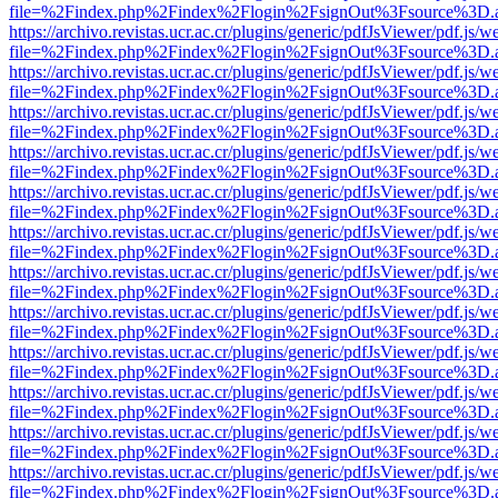
file=%2Findex.php%2Findex%2Flogin%2FsignOut%3Fsource%3D.ame
https://archivo.revistas.ucr.ac.cr/plugins/generic/pdfJsViewer/pdf.js/
file=%2Findex.php%2Findex%2Flogin%2FsignOut%3Fsource%3D.ame
https://archivo.revistas.ucr.ac.cr/plugins/generic/pdfJsViewer/pdf.js/
file=%2Findex.php%2Findex%2Flogin%2FsignOut%3Fsource%3D.ame
https://archivo.revistas.ucr.ac.cr/plugins/generic/pdfJsViewer/pdf.js/
file=%2Findex.php%2Findex%2Flogin%2FsignOut%3Fsource%3D.ame
https://archivo.revistas.ucr.ac.cr/plugins/generic/pdfJsViewer/pdf.js/
file=%2Findex.php%2Findex%2Flogin%2FsignOut%3Fsource%3D.ame
https://archivo.revistas.ucr.ac.cr/plugins/generic/pdfJsViewer/pdf.js/
file=%2Findex.php%2Findex%2Flogin%2FsignOut%3Fsource%3D.ame
https://archivo.revistas.ucr.ac.cr/plugins/generic/pdfJsViewer/pdf.js/
file=%2Findex.php%2Findex%2Flogin%2FsignOut%3Fsource%3D.ame
https://archivo.revistas.ucr.ac.cr/plugins/generic/pdfJsViewer/pdf.js/
file=%2Findex.php%2Findex%2Flogin%2FsignOut%3Fsource%3D.ame
https://archivo.revistas.ucr.ac.cr/plugins/generic/pdfJsViewer/pdf.js/
file=%2Findex.php%2Findex%2Flogin%2FsignOut%3Fsource%3D.ame
https://archivo.revistas.ucr.ac.cr/plugins/generic/pdfJsViewer/pdf.js/
file=%2Findex.php%2Findex%2Flogin%2FsignOut%3Fsource%3D.ame
https://archivo.revistas.ucr.ac.cr/plugins/generic/pdfJsViewer/pdf.js/
file=%2Findex.php%2Findex%2Flogin%2FsignOut%3Fsource%3D.ame
https://archivo.revistas.ucr.ac.cr/plugins/generic/pdfJsViewer/pdf.js/
file=%2Findex.php%2Findex%2Flogin%2FsignOut%3Fsource%3D.ame
https://archivo.revistas.ucr.ac.cr/plugins/generic/pdfJsViewer/pdf.js/
file=%2Findex.php%2Findex%2Flogin%2FsignOut%3Fsource%3D.ame