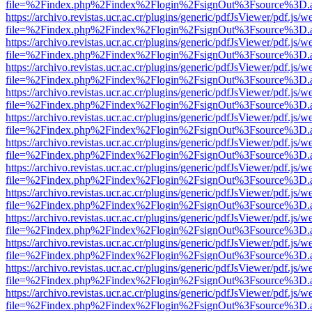
file=%2Findex.php%2Findex%2Flogin%2FsignOut%3Fsource%3D.ame
https://archivo.revistas.ucr.ac.cr/plugins/generic/pdfJsViewer/pdf.js/
file=%2Findex.php%2Findex%2Flogin%2FsignOut%3Fsource%3D.ame
https://archivo.revistas.ucr.ac.cr/plugins/generic/pdfJsViewer/pdf.js/
file=%2Findex.php%2Findex%2Flogin%2FsignOut%3Fsource%3D.ame
https://archivo.revistas.ucr.ac.cr/plugins/generic/pdfJsViewer/pdf.js/
file=%2Findex.php%2Findex%2Flogin%2FsignOut%3Fsource%3D.ame
https://archivo.revistas.ucr.ac.cr/plugins/generic/pdfJsViewer/pdf.js/
file=%2Findex.php%2Findex%2Flogin%2FsignOut%3Fsource%3D.ame
https://archivo.revistas.ucr.ac.cr/plugins/generic/pdfJsViewer/pdf.js/
file=%2Findex.php%2Findex%2Flogin%2FsignOut%3Fsource%3D.ame
https://archivo.revistas.ucr.ac.cr/plugins/generic/pdfJsViewer/pdf.js/
file=%2Findex.php%2Findex%2Flogin%2FsignOut%3Fsource%3D.ame
https://archivo.revistas.ucr.ac.cr/plugins/generic/pdfJsViewer/pdf.js/
file=%2Findex.php%2Findex%2Flogin%2FsignOut%3Fsource%3D.ame
https://archivo.revistas.ucr.ac.cr/plugins/generic/pdfJsViewer/pdf.js/
file=%2Findex.php%2Findex%2Flogin%2FsignOut%3Fsource%3D.ame
https://archivo.revistas.ucr.ac.cr/plugins/generic/pdfJsViewer/pdf.js/
file=%2Findex.php%2Findex%2Flogin%2FsignOut%3Fsource%3D.ame
https://archivo.revistas.ucr.ac.cr/plugins/generic/pdfJsViewer/pdf.js/
file=%2Findex.php%2Findex%2Flogin%2FsignOut%3Fsource%3D.ame
https://archivo.revistas.ucr.ac.cr/plugins/generic/pdfJsViewer/pdf.js/
file=%2Findex.php%2Findex%2Flogin%2FsignOut%3Fsource%3D.ame
https://archivo.revistas.ucr.ac.cr/plugins/generic/pdfJsViewer/pdf.js/
file=%2Findex.php%2Findex%2Flogin%2FsignOut%3Fsource%3D.ame