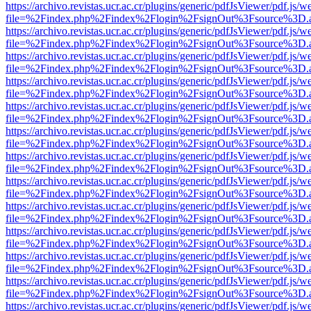
https://archivo.revistas.ucr.ac.cr/plugins/generic/pdfJsViewer/pdf.js/
file=%2Findex.php%2Findex%2Flogin%2FsignOut%3Fsource%3D.ame
https://archivo.revistas.ucr.ac.cr/plugins/generic/pdfJsViewer/pdf.js/
file=%2Findex.php%2Findex%2Flogin%2FsignOut%3Fsource%3D.ame
https://archivo.revistas.ucr.ac.cr/plugins/generic/pdfJsViewer/pdf.js/
file=%2Findex.php%2Findex%2Flogin%2FsignOut%3Fsource%3D.ame
https://archivo.revistas.ucr.ac.cr/plugins/generic/pdfJsViewer/pdf.js/
file=%2Findex.php%2Findex%2Flogin%2FsignOut%3Fsource%3D.ame
https://archivo.revistas.ucr.ac.cr/plugins/generic/pdfJsViewer/pdf.js/
file=%2Findex.php%2Findex%2Flogin%2FsignOut%3Fsource%3D.ame
https://archivo.revistas.ucr.ac.cr/plugins/generic/pdfJsViewer/pdf.js/
file=%2Findex.php%2Findex%2Flogin%2FsignOut%3Fsource%3D.ame
https://archivo.revistas.ucr.ac.cr/plugins/generic/pdfJsViewer/pdf.js/
file=%2Findex.php%2Findex%2Flogin%2FsignOut%3Fsource%3D.ame
https://archivo.revistas.ucr.ac.cr/plugins/generic/pdfJsViewer/pdf.js/
file=%2Findex.php%2Findex%2Flogin%2FsignOut%3Fsource%3D.ame
https://archivo.revistas.ucr.ac.cr/plugins/generic/pdfJsViewer/pdf.js/
file=%2Findex.php%2Findex%2Flogin%2FsignOut%3Fsource%3D.ame
https://archivo.revistas.ucr.ac.cr/plugins/generic/pdfJsViewer/pdf.js/
file=%2Findex.php%2Findex%2Flogin%2FsignOut%3Fsource%3D.ame
https://archivo.revistas.ucr.ac.cr/plugins/generic/pdfJsViewer/pdf.js/
file=%2Findex.php%2Findex%2Flogin%2FsignOut%3Fsource%3D.ame
https://archivo.revistas.ucr.ac.cr/plugins/generic/pdfJsViewer/pdf.js/
file=%2Findex.php%2Findex%2Flogin%2FsignOut%3Fsource%3D.ame
https://archivo.revistas.ucr.ac.cr/plugins/generic/pdfJsViewer/pdf.js/