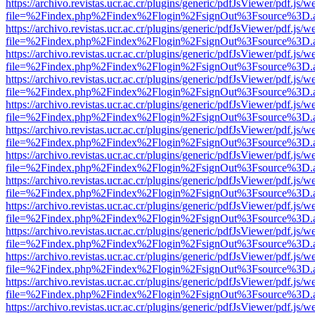
https://archivo.revistas.ucr.ac.cr/plugins/generic/pdfJsViewer/pdf.js/
file=%2Findex.php%2Findex%2Flogin%2FsignOut%3Fsource%3D.ame
https://archivo.revistas.ucr.ac.cr/plugins/generic/pdfJsViewer/pdf.js/
file=%2Findex.php%2Findex%2Flogin%2FsignOut%3Fsource%3D.ame
https://archivo.revistas.ucr.ac.cr/plugins/generic/pdfJsViewer/pdf.js/
file=%2Findex.php%2Findex%2Flogin%2FsignOut%3Fsource%3D.ame
https://archivo.revistas.ucr.ac.cr/plugins/generic/pdfJsViewer/pdf.js/
file=%2Findex.php%2Findex%2Flogin%2FsignOut%3Fsource%3D.ame
https://archivo.revistas.ucr.ac.cr/plugins/generic/pdfJsViewer/pdf.js/
file=%2Findex.php%2Findex%2Flogin%2FsignOut%3Fsource%3D.ame
https://archivo.revistas.ucr.ac.cr/plugins/generic/pdfJsViewer/pdf.js/
file=%2Findex.php%2Findex%2Flogin%2FsignOut%3Fsource%3D.ame
https://archivo.revistas.ucr.ac.cr/plugins/generic/pdfJsViewer/pdf.js/
file=%2Findex.php%2Findex%2Flogin%2FsignOut%3Fsource%3D.ame
https://archivo.revistas.ucr.ac.cr/plugins/generic/pdfJsViewer/pdf.js/
file=%2Findex.php%2Findex%2Flogin%2FsignOut%3Fsource%3D.ame
https://archivo.revistas.ucr.ac.cr/plugins/generic/pdfJsViewer/pdf.js/
file=%2Findex.php%2Findex%2Flogin%2FsignOut%3Fsource%3D.ame
https://archivo.revistas.ucr.ac.cr/plugins/generic/pdfJsViewer/pdf.js/
file=%2Findex.php%2Findex%2Flogin%2FsignOut%3Fsource%3D.ame
https://archivo.revistas.ucr.ac.cr/plugins/generic/pdfJsViewer/pdf.js/
file=%2Findex.php%2Findex%2Flogin%2FsignOut%3Fsource%3D.ame
https://archivo.revistas.ucr.ac.cr/plugins/generic/pdfJsViewer/pdf.js/
file=%2Findex.php%2Findex%2Flogin%2FsignOut%3Fsource%3D.ame
https://archivo.revistas.ucr.ac.cr/plugins/generic/pdfJsViewer/pdf.js/