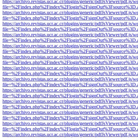
https://archivo.revistas.ucr.ac.cr/plugins/generic/pdfJsViewer/pdf.js/
file=%2Findex.php%2Findex%2Flogin%2FsignOut%3Fsource%3D.ame
https://archivo.revistas.ucr.ac.cr/plugins/generic/pdfJsViewer/pdf.js/
file=%2Findex.php%2Findex%2Flogin%2FsignOut%3Fsource%3D.ame
https://archivo.revistas.ucr.ac.cr/plugins/generic/pdfJsViewer/pdf.js/
file=%2Findex.php%2Findex%2Flogin%2FsignOut%3Fsource%3D.ame
https://archivo.revistas.ucr.ac.cr/plugins/generic/pdfJsViewer/pdf.js/
file=%2Findex.php%2Findex%2Flogin%2FsignOut%3Fsource%3D.ame
https://archivo.revistas.ucr.ac.cr/plugins/generic/pdfJsViewer/pdf.js/
file=%2Findex.php%2Findex%2Flogin%2FsignOut%3Fsource%3D.ame
https://archivo.revistas.ucr.ac.cr/plugins/generic/pdfJsViewer/pdf.js/
file=%2Findex.php%2Findex%2Flogin%2FsignOut%3Fsource%3D.ame
https://archivo.revistas.ucr.ac.cr/plugins/generic/pdfJsViewer/pdf.js/
file=%2Findex.php%2Findex%2Flogin%2FsignOut%3Fsource%3D.ame
https://archivo.revistas.ucr.ac.cr/plugins/generic/pdfJsViewer/pdf.js/
file=%2Findex.php%2Findex%2Flogin%2FsignOut%3Fsource%3D.ame
https://archivo.revistas.ucr.ac.cr/plugins/generic/pdfJsViewer/pdf.js/
file=%2Findex.php%2Findex%2Flogin%2FsignOut%3Fsource%3D.ame
https://archivo.revistas.ucr.ac.cr/plugins/generic/pdfJsViewer/pdf.js/
file=%2Findex.php%2Findex%2Flogin%2FsignOut%3Fsource%3D.ame
https://archivo.revistas.ucr.ac.cr/plugins/generic/pdfJsViewer/pdf.js/
file=%2Findex.php%2Findex%2Flogin%2FsignOut%3Fsource%3D.ame
https://archivo.revistas.ucr.ac.cr/plugins/generic/pdfJsViewer/pdf.js/
file=%2Findex.php%2Findex%2Flogin%2FsignOut%3Fsource%3D.ame
https://archivo.revistas.ucr.ac.cr/plugins/generic/pdfJsViewer/pdf.js/