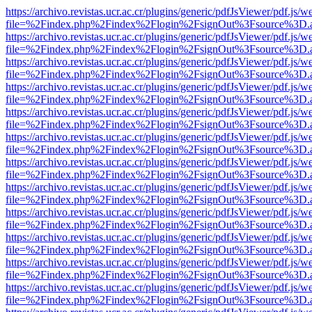
https://archivo.revistas.ucr.ac.cr/plugins/generic/pdfJsViewer/pdf.js/
file=%2Findex.php%2Findex%2Flogin%2FsignOut%3Fsource%3D.ame
https://archivo.revistas.ucr.ac.cr/plugins/generic/pdfJsViewer/pdf.js/
file=%2Findex.php%2Findex%2Flogin%2FsignOut%3Fsource%3D.ame
https://archivo.revistas.ucr.ac.cr/plugins/generic/pdfJsViewer/pdf.js/
file=%2Findex.php%2Findex%2Flogin%2FsignOut%3Fsource%3D.ame
https://archivo.revistas.ucr.ac.cr/plugins/generic/pdfJsViewer/pdf.js/
file=%2Findex.php%2Findex%2Flogin%2FsignOut%3Fsource%3D.ame
https://archivo.revistas.ucr.ac.cr/plugins/generic/pdfJsViewer/pdf.js/
file=%2Findex.php%2Findex%2Flogin%2FsignOut%3Fsource%3D.ame
https://archivo.revistas.ucr.ac.cr/plugins/generic/pdfJsViewer/pdf.js/
file=%2Findex.php%2Findex%2Flogin%2FsignOut%3Fsource%3D.ame
https://archivo.revistas.ucr.ac.cr/plugins/generic/pdfJsViewer/pdf.js/
file=%2Findex.php%2Findex%2Flogin%2FsignOut%3Fsource%3D.ame
https://archivo.revistas.ucr.ac.cr/plugins/generic/pdfJsViewer/pdf.js/
file=%2Findex.php%2Findex%2Flogin%2FsignOut%3Fsource%3D.ame
https://archivo.revistas.ucr.ac.cr/plugins/generic/pdfJsViewer/pdf.js/
file=%2Findex.php%2Findex%2Flogin%2FsignOut%3Fsource%3D.ame
https://archivo.revistas.ucr.ac.cr/plugins/generic/pdfJsViewer/pdf.js/
file=%2Findex.php%2Findex%2Flogin%2FsignOut%3Fsource%3D.ame
https://archivo.revistas.ucr.ac.cr/plugins/generic/pdfJsViewer/pdf.js/
file=%2Findex.php%2Findex%2Flogin%2FsignOut%3Fsource%3D.ame
https://archivo.revistas.ucr.ac.cr/plugins/generic/pdfJsViewer/pdf.js/
file=%2Findex.php%2Findex%2Flogin%2FsignOut%3Fsource%3D.ame