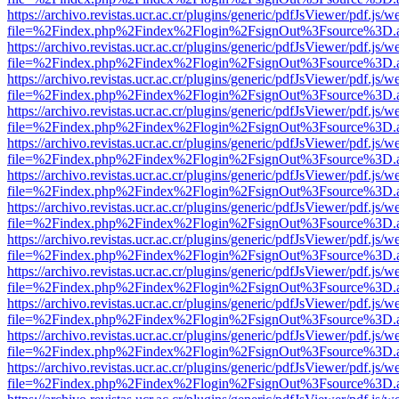
https://archivo.revistas.ucr.ac.cr/plugins/generic/pdfJsViewer/pdf.js/
file=%2Findex.php%2Findex%2Flogin%2FsignOut%3Fsource%3D.ame
https://archivo.revistas.ucr.ac.cr/plugins/generic/pdfJsViewer/pdf.js/
file=%2Findex.php%2Findex%2Flogin%2FsignOut%3Fsource%3D.ame
https://archivo.revistas.ucr.ac.cr/plugins/generic/pdfJsViewer/pdf.js/
file=%2Findex.php%2Findex%2Flogin%2FsignOut%3Fsource%3D.ame
https://archivo.revistas.ucr.ac.cr/plugins/generic/pdfJsViewer/pdf.js/
file=%2Findex.php%2Findex%2Flogin%2FsignOut%3Fsource%3D.ame
https://archivo.revistas.ucr.ac.cr/plugins/generic/pdfJsViewer/pdf.js/
file=%2Findex.php%2Findex%2Flogin%2FsignOut%3Fsource%3D.ame
https://archivo.revistas.ucr.ac.cr/plugins/generic/pdfJsViewer/pdf.js/
file=%2Findex.php%2Findex%2Flogin%2FsignOut%3Fsource%3D.ame
https://archivo.revistas.ucr.ac.cr/plugins/generic/pdfJsViewer/pdf.js/
file=%2Findex.php%2Findex%2Flogin%2FsignOut%3Fsource%3D.ame
https://archivo.revistas.ucr.ac.cr/plugins/generic/pdfJsViewer/pdf.js/
file=%2Findex.php%2Findex%2Flogin%2FsignOut%3Fsource%3D.ame
https://archivo.revistas.ucr.ac.cr/plugins/generic/pdfJsViewer/pdf.js/
file=%2Findex.php%2Findex%2Flogin%2FsignOut%3Fsource%3D.ame
https://archivo.revistas.ucr.ac.cr/plugins/generic/pdfJsViewer/pdf.js/
file=%2Findex.php%2Findex%2Flogin%2FsignOut%3Fsource%3D.ame
https://archivo.revistas.ucr.ac.cr/plugins/generic/pdfJsViewer/pdf.js/
file=%2Findex.php%2Findex%2Flogin%2FsignOut%3Fsource%3D.ame
https://archivo.revistas.ucr.ac.cr/plugins/generic/pdfJsViewer/pdf.js/
file=%2Findex.php%2Findex%2Flogin%2FsignOut%3Fsource%3D.ame