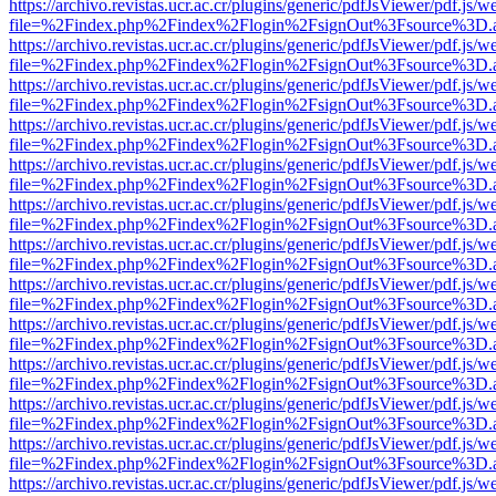
https://archivo.revistas.ucr.ac.cr/plugins/generic/pdfJsViewer/pdf.js/
file=%2Findex.php%2Findex%2Flogin%2FsignOut%3Fsource%3D.ame
https://archivo.revistas.ucr.ac.cr/plugins/generic/pdfJsViewer/pdf.js/
file=%2Findex.php%2Findex%2Flogin%2FsignOut%3Fsource%3D.ame
https://archivo.revistas.ucr.ac.cr/plugins/generic/pdfJsViewer/pdf.js/
file=%2Findex.php%2Findex%2Flogin%2FsignOut%3Fsource%3D.ame
https://archivo.revistas.ucr.ac.cr/plugins/generic/pdfJsViewer/pdf.js/
file=%2Findex.php%2Findex%2Flogin%2FsignOut%3Fsource%3D.ame
https://archivo.revistas.ucr.ac.cr/plugins/generic/pdfJsViewer/pdf.js/
file=%2Findex.php%2Findex%2Flogin%2FsignOut%3Fsource%3D.ame
https://archivo.revistas.ucr.ac.cr/plugins/generic/pdfJsViewer/pdf.js/
file=%2Findex.php%2Findex%2Flogin%2FsignOut%3Fsource%3D.ame
https://archivo.revistas.ucr.ac.cr/plugins/generic/pdfJsViewer/pdf.js/
file=%2Findex.php%2Findex%2Flogin%2FsignOut%3Fsource%3D.ame
https://archivo.revistas.ucr.ac.cr/plugins/generic/pdfJsViewer/pdf.js/
file=%2Findex.php%2Findex%2Flogin%2FsignOut%3Fsource%3D.ame
https://archivo.revistas.ucr.ac.cr/plugins/generic/pdfJsViewer/pdf.js/
file=%2Findex.php%2Findex%2Flogin%2FsignOut%3Fsource%3D.ame
https://archivo.revistas.ucr.ac.cr/plugins/generic/pdfJsViewer/pdf.js/
file=%2Findex.php%2Findex%2Flogin%2FsignOut%3Fsource%3D.ame
https://archivo.revistas.ucr.ac.cr/plugins/generic/pdfJsViewer/pdf.js/
file=%2Findex.php%2Findex%2Flogin%2FsignOut%3Fsource%3D.ame
https://archivo.revistas.ucr.ac.cr/plugins/generic/pdfJsViewer/pdf.js/
file=%2Findex.php%2Findex%2Flogin%2FsignOut%3Fsource%3D.ame
https://archivo.revistas.ucr.ac.cr/plugins/generic/pdfJsViewer/pdf.js/