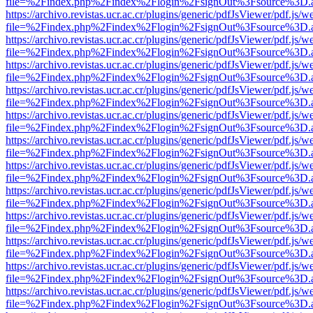
file=%2Findex.php%2Findex%2Flogin%2FsignOut%3Fsource%3D.ame
https://archivo.revistas.ucr.ac.cr/plugins/generic/pdfJsViewer/pdf.js/
file=%2Findex.php%2Findex%2Flogin%2FsignOut%3Fsource%3D.ame
https://archivo.revistas.ucr.ac.cr/plugins/generic/pdfJsViewer/pdf.js/
file=%2Findex.php%2Findex%2Flogin%2FsignOut%3Fsource%3D.ame
https://archivo.revistas.ucr.ac.cr/plugins/generic/pdfJsViewer/pdf.js/
file=%2Findex.php%2Findex%2Flogin%2FsignOut%3Fsource%3D.ame
https://archivo.revistas.ucr.ac.cr/plugins/generic/pdfJsViewer/pdf.js/
file=%2Findex.php%2Findex%2Flogin%2FsignOut%3Fsource%3D.ame
https://archivo.revistas.ucr.ac.cr/plugins/generic/pdfJsViewer/pdf.js/
file=%2Findex.php%2Findex%2Flogin%2FsignOut%3Fsource%3D.ame
https://archivo.revistas.ucr.ac.cr/plugins/generic/pdfJsViewer/pdf.js/
file=%2Findex.php%2Findex%2Flogin%2FsignOut%3Fsource%3D.ame
https://archivo.revistas.ucr.ac.cr/plugins/generic/pdfJsViewer/pdf.js/
file=%2Findex.php%2Findex%2Flogin%2FsignOut%3Fsource%3D.ame
https://archivo.revistas.ucr.ac.cr/plugins/generic/pdfJsViewer/pdf.js/
file=%2Findex.php%2Findex%2Flogin%2FsignOut%3Fsource%3D.ame
https://archivo.revistas.ucr.ac.cr/plugins/generic/pdfJsViewer/pdf.js/
file=%2Findex.php%2Findex%2Flogin%2FsignOut%3Fsource%3D.ame
https://archivo.revistas.ucr.ac.cr/plugins/generic/pdfJsViewer/pdf.js/
file=%2Findex.php%2Findex%2Flogin%2FsignOut%3Fsource%3D.ame
https://archivo.revistas.ucr.ac.cr/plugins/generic/pdfJsViewer/pdf.js/
file=%2Findex.php%2Findex%2Flogin%2FsignOut%3Fsource%3D.ame
https://archivo.revistas.ucr.ac.cr/plugins/generic/pdfJsViewer/pdf.js/
file=%2Findex.php%2Findex%2Flogin%2FsignOut%3Fsource%3D.ame