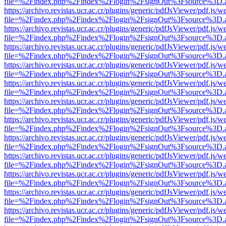
file=%2Findex.php%2Findex%2Flogin%2FsignOut%3Fsource%3D.ame
https://archivo.revistas.ucr.ac.cr/plugins/generic/pdfJsViewer/pdf.js/
file=%2Findex.php%2Findex%2Flogin%2FsignOut%3Fsource%3D.ame
https://archivo.revistas.ucr.ac.cr/plugins/generic/pdfJsViewer/pdf.js/
file=%2Findex.php%2Findex%2Flogin%2FsignOut%3Fsource%3D.ame
https://archivo.revistas.ucr.ac.cr/plugins/generic/pdfJsViewer/pdf.js/
file=%2Findex.php%2Findex%2Flogin%2FsignOut%3Fsource%3D.ame
https://archivo.revistas.ucr.ac.cr/plugins/generic/pdfJsViewer/pdf.js/
file=%2Findex.php%2Findex%2Flogin%2FsignOut%3Fsource%3D.ame
https://archivo.revistas.ucr.ac.cr/plugins/generic/pdfJsViewer/pdf.js/
file=%2Findex.php%2Findex%2Flogin%2FsignOut%3Fsource%3D.ame
https://archivo.revistas.ucr.ac.cr/plugins/generic/pdfJsViewer/pdf.js/
file=%2Findex.php%2Findex%2Flogin%2FsignOut%3Fsource%3D.ame
https://archivo.revistas.ucr.ac.cr/plugins/generic/pdfJsViewer/pdf.js/
file=%2Findex.php%2Findex%2Flogin%2FsignOut%3Fsource%3D.ame
https://archivo.revistas.ucr.ac.cr/plugins/generic/pdfJsViewer/pdf.js/
file=%2Findex.php%2Findex%2Flogin%2FsignOut%3Fsource%3D.ame
https://archivo.revistas.ucr.ac.cr/plugins/generic/pdfJsViewer/pdf.js/
file=%2Findex.php%2Findex%2Flogin%2FsignOut%3Fsource%3D.ame
https://archivo.revistas.ucr.ac.cr/plugins/generic/pdfJsViewer/pdf.js/
file=%2Findex.php%2Findex%2Flogin%2FsignOut%3Fsource%3D.ame
https://archivo.revistas.ucr.ac.cr/plugins/generic/pdfJsViewer/pdf.js/
file=%2Findex.php%2Findex%2Flogin%2FsignOut%3Fsource%3D.ame
https://archivo.revistas.ucr.ac.cr/plugins/generic/pdfJsViewer/pdf.js/
file=%2Findex.php%2Findex%2Flogin%2FsignOut%3Fsource%3D.ame