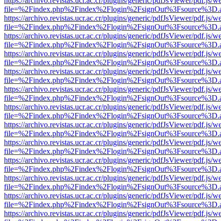
https://archivo.revistas.ucr.ac.cr/plugins/generic/pdfJsViewer/pdf.js/
file=%2Findex.php%2Findex%2Flogin%2FsignOut%3Fsource%3D.ame
https://archivo.revistas.ucr.ac.cr/plugins/generic/pdfJsViewer/pdf.js/
file=%2Findex.php%2Findex%2Flogin%2FsignOut%3Fsource%3D.ame
https://archivo.revistas.ucr.ac.cr/plugins/generic/pdfJsViewer/pdf.js/
file=%2Findex.php%2Findex%2Flogin%2FsignOut%3Fsource%3D.ame
https://archivo.revistas.ucr.ac.cr/plugins/generic/pdfJsViewer/pdf.js/
file=%2Findex.php%2Findex%2Flogin%2FsignOut%3Fsource%3D.ame
https://archivo.revistas.ucr.ac.cr/plugins/generic/pdfJsViewer/pdf.js/
file=%2Findex.php%2Findex%2Flogin%2FsignOut%3Fsource%3D.ame
https://archivo.revistas.ucr.ac.cr/plugins/generic/pdfJsViewer/pdf.js/
file=%2Findex.php%2Findex%2Flogin%2FsignOut%3Fsource%3D.ame
https://archivo.revistas.ucr.ac.cr/plugins/generic/pdfJsViewer/pdf.js/
file=%2Findex.php%2Findex%2Flogin%2FsignOut%3Fsource%3D.ame
https://archivo.revistas.ucr.ac.cr/plugins/generic/pdfJsViewer/pdf.js/
file=%2Findex.php%2Findex%2Flogin%2FsignOut%3Fsource%3D.ame
https://archivo.revistas.ucr.ac.cr/plugins/generic/pdfJsViewer/pdf.js/
file=%2Findex.php%2Findex%2Flogin%2FsignOut%3Fsource%3D.ame
https://archivo.revistas.ucr.ac.cr/plugins/generic/pdfJsViewer/pdf.js/
file=%2Findex.php%2Findex%2Flogin%2FsignOut%3Fsource%3D.ame
https://archivo.revistas.ucr.ac.cr/plugins/generic/pdfJsViewer/pdf.js/
file=%2Findex.php%2Findex%2Flogin%2FsignOut%3Fsource%3D.ame
https://archivo.revistas.ucr.ac.cr/plugins/generic/pdfJsViewer/pdf.js/
file=%2Findex.php%2Findex%2Flogin%2FsignOut%3Fsource%3D.ame
https://archivo.revistas.ucr.ac.cr/plugins/generic/pdfJsViewer/pdf.js/