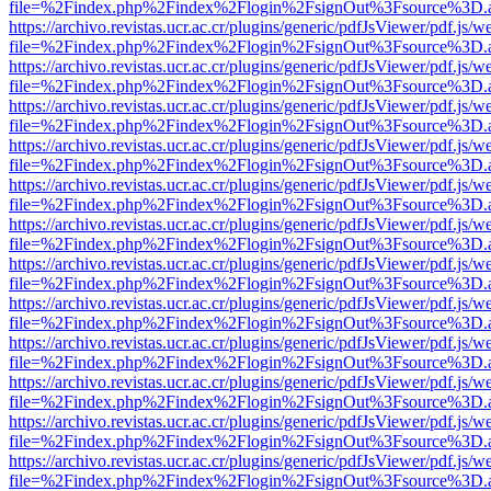
file=%2Findex.php%2Findex%2Flogin%2FsignOut%3Fsource%3D.ame
https://archivo.revistas.ucr.ac.cr/plugins/generic/pdfJsViewer/pdf.js/
file=%2Findex.php%2Findex%2Flogin%2FsignOut%3Fsource%3D.ame
https://archivo.revistas.ucr.ac.cr/plugins/generic/pdfJsViewer/pdf.js/
file=%2Findex.php%2Findex%2Flogin%2FsignOut%3Fsource%3D.ame
https://archivo.revistas.ucr.ac.cr/plugins/generic/pdfJsViewer/pdf.js/
file=%2Findex.php%2Findex%2Flogin%2FsignOut%3Fsource%3D.ame
https://archivo.revistas.ucr.ac.cr/plugins/generic/pdfJsViewer/pdf.js/
file=%2Findex.php%2Findex%2Flogin%2FsignOut%3Fsource%3D.ame
https://archivo.revistas.ucr.ac.cr/plugins/generic/pdfJsViewer/pdf.js/
file=%2Findex.php%2Findex%2Flogin%2FsignOut%3Fsource%3D.ame
https://archivo.revistas.ucr.ac.cr/plugins/generic/pdfJsViewer/pdf.js/
file=%2Findex.php%2Findex%2Flogin%2FsignOut%3Fsource%3D.ame
https://archivo.revistas.ucr.ac.cr/plugins/generic/pdfJsViewer/pdf.js/
file=%2Findex.php%2Findex%2Flogin%2FsignOut%3Fsource%3D.ame
https://archivo.revistas.ucr.ac.cr/plugins/generic/pdfJsViewer/pdf.js/
file=%2Findex.php%2Findex%2Flogin%2FsignOut%3Fsource%3D.ame
https://archivo.revistas.ucr.ac.cr/plugins/generic/pdfJsViewer/pdf.js/
file=%2Findex.php%2Findex%2Flogin%2FsignOut%3Fsource%3D.ame
https://archivo.revistas.ucr.ac.cr/plugins/generic/pdfJsViewer/pdf.js/
file=%2Findex.php%2Findex%2Flogin%2FsignOut%3Fsource%3D.ame
https://archivo.revistas.ucr.ac.cr/plugins/generic/pdfJsViewer/pdf.js/
file=%2Findex.php%2Findex%2Flogin%2FsignOut%3Fsource%3D.ame
https://archivo.revistas.ucr.ac.cr/plugins/generic/pdfJsViewer/pdf.js/
file=%2Findex.php%2Findex%2Flogin%2FsignOut%3Fsource%3D.ame