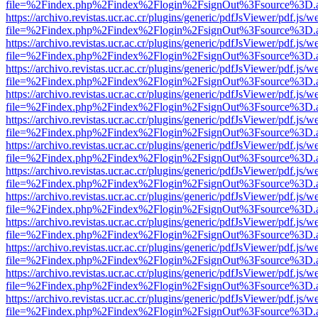
file=%2Findex.php%2Findex%2Flogin%2FsignOut%3Fsource%3D.ame
https://archivo.revistas.ucr.ac.cr/plugins/generic/pdfJsViewer/pdf.js/
file=%2Findex.php%2Findex%2Flogin%2FsignOut%3Fsource%3D.ame
https://archivo.revistas.ucr.ac.cr/plugins/generic/pdfJsViewer/pdf.js/
file=%2Findex.php%2Findex%2Flogin%2FsignOut%3Fsource%3D.ame
https://archivo.revistas.ucr.ac.cr/plugins/generic/pdfJsViewer/pdf.js/
file=%2Findex.php%2Findex%2Flogin%2FsignOut%3Fsource%3D.ame
https://archivo.revistas.ucr.ac.cr/plugins/generic/pdfJsViewer/pdf.js/
file=%2Findex.php%2Findex%2Flogin%2FsignOut%3Fsource%3D.ame
https://archivo.revistas.ucr.ac.cr/plugins/generic/pdfJsViewer/pdf.js/
file=%2Findex.php%2Findex%2Flogin%2FsignOut%3Fsource%3D.ame
https://archivo.revistas.ucr.ac.cr/plugins/generic/pdfJsViewer/pdf.js/
file=%2Findex.php%2Findex%2Flogin%2FsignOut%3Fsource%3D.ame
https://archivo.revistas.ucr.ac.cr/plugins/generic/pdfJsViewer/pdf.js/
file=%2Findex.php%2Findex%2Flogin%2FsignOut%3Fsource%3D.ame
https://archivo.revistas.ucr.ac.cr/plugins/generic/pdfJsViewer/pdf.js/
file=%2Findex.php%2Findex%2Flogin%2FsignOut%3Fsource%3D.ame
https://archivo.revistas.ucr.ac.cr/plugins/generic/pdfJsViewer/pdf.js/
file=%2Findex.php%2Findex%2Flogin%2FsignOut%3Fsource%3D.ame
https://archivo.revistas.ucr.ac.cr/plugins/generic/pdfJsViewer/pdf.js/
file=%2Findex.php%2Findex%2Flogin%2FsignOut%3Fsource%3D.ame
https://archivo.revistas.ucr.ac.cr/plugins/generic/pdfJsViewer/pdf.js/
file=%2Findex.php%2Findex%2Flogin%2FsignOut%3Fsource%3D.ame
https://archivo.revistas.ucr.ac.cr/plugins/generic/pdfJsViewer/pdf.js/
file=%2Findex.php%2Findex%2Flogin%2FsignOut%3Fsource%3D.ame