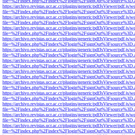
file=%2Findex.php%2Findex%2Flogin%2FsignOut%3Fsource%3D.ame
https://archivo.revistas.ucr.ac.cr/plugins/generic/pdfJsViewer/pdf.js/
file=%2Findex.php%2Findex%2Flogin%2FsignOut%3Fsource%3D.ame
https://archivo.revistas.ucr.ac.cr/plugins/generic/pdfJsViewer/pdf.js/
file=%2Findex.php%2Findex%2Flogin%2FsignOut%3Fsource%3D.ame
https://archivo.revistas.ucr.ac.cr/plugins/generic/pdfJsViewer/pdf.js/
file=%2Findex.php%2Findex%2Flogin%2FsignOut%3Fsource%3D.ame
https://archivo.revistas.ucr.ac.cr/plugins/generic/pdfJsViewer/pdf.js/
file=%2Findex.php%2Findex%2Flogin%2FsignOut%3Fsource%3D.ame
https://archivo.revistas.ucr.ac.cr/plugins/generic/pdfJsViewer/pdf.js/
file=%2Findex.php%2Findex%2Flogin%2FsignOut%3Fsource%3D.ame
https://archivo.revistas.ucr.ac.cr/plugins/generic/pdfJsViewer/pdf.js/
file=%2Findex.php%2Findex%2Flogin%2FsignOut%3Fsource%3D.ame
https://archivo.revistas.ucr.ac.cr/plugins/generic/pdfJsViewer/pdf.js/
file=%2Findex.php%2Findex%2Flogin%2FsignOut%3Fsource%3D.ame
https://archivo.revistas.ucr.ac.cr/plugins/generic/pdfJsViewer/pdf.js/
file=%2Findex.php%2Findex%2Flogin%2FsignOut%3Fsource%3D.ame
https://archivo.revistas.ucr.ac.cr/plugins/generic/pdfJsViewer/pdf.js/
file=%2Findex.php%2Findex%2Flogin%2FsignOut%3Fsource%3D.ame
https://archivo.revistas.ucr.ac.cr/plugins/generic/pdfJsViewer/pdf.js/
file=%2Findex.php%2Findex%2Flogin%2FsignOut%3Fsource%3D.ame
https://archivo.revistas.ucr.ac.cr/plugins/generic/pdfJsViewer/pdf.js/
file=%2Findex.php%2Findex%2Flogin%2FsignOut%3Fsource%3D.ame
https://archivo.revistas.ucr.ac.cr/plugins/generic/pdfJsViewer/pdf.js/
file=%2Findex.php%2Findex%2Flogin%2FsignOut%3Fsource%3D.ame