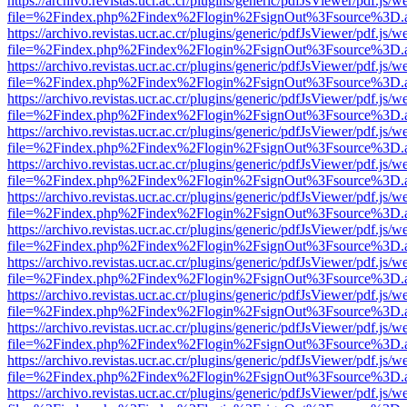
https://archivo.revistas.ucr.ac.cr/plugins/generic/pdfJsViewer/pdf.js/
file=%2Findex.php%2Findex%2Flogin%2FsignOut%3Fsource%3D.ame
https://archivo.revistas.ucr.ac.cr/plugins/generic/pdfJsViewer/pdf.js/
file=%2Findex.php%2Findex%2Flogin%2FsignOut%3Fsource%3D.ame
https://archivo.revistas.ucr.ac.cr/plugins/generic/pdfJsViewer/pdf.js/
file=%2Findex.php%2Findex%2Flogin%2FsignOut%3Fsource%3D.ame
https://archivo.revistas.ucr.ac.cr/plugins/generic/pdfJsViewer/pdf.js/
file=%2Findex.php%2Findex%2Flogin%2FsignOut%3Fsource%3D.ame
https://archivo.revistas.ucr.ac.cr/plugins/generic/pdfJsViewer/pdf.js/
file=%2Findex.php%2Findex%2Flogin%2FsignOut%3Fsource%3D.ame
https://archivo.revistas.ucr.ac.cr/plugins/generic/pdfJsViewer/pdf.js/
file=%2Findex.php%2Findex%2Flogin%2FsignOut%3Fsource%3D.ame
https://archivo.revistas.ucr.ac.cr/plugins/generic/pdfJsViewer/pdf.js/
file=%2Findex.php%2Findex%2Flogin%2FsignOut%3Fsource%3D.ame
https://archivo.revistas.ucr.ac.cr/plugins/generic/pdfJsViewer/pdf.js/
file=%2Findex.php%2Findex%2Flogin%2FsignOut%3Fsource%3D.ame
https://archivo.revistas.ucr.ac.cr/plugins/generic/pdfJsViewer/pdf.js/
file=%2Findex.php%2Findex%2Flogin%2FsignOut%3Fsource%3D.ame
https://archivo.revistas.ucr.ac.cr/plugins/generic/pdfJsViewer/pdf.js/
file=%2Findex.php%2Findex%2Flogin%2FsignOut%3Fsource%3D.ame
https://archivo.revistas.ucr.ac.cr/plugins/generic/pdfJsViewer/pdf.js/
file=%2Findex.php%2Findex%2Flogin%2FsignOut%3Fsource%3D.ame
https://archivo.revistas.ucr.ac.cr/plugins/generic/pdfJsViewer/pdf.js/
file=%2Findex.php%2Findex%2Flogin%2FsignOut%3Fsource%3D.ame
https://archivo.revistas.ucr.ac.cr/plugins/generic/pdfJsViewer/pdf.js/