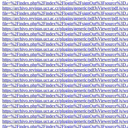
file=%2Findex.php%2Findex%2Flogin%2FsignOut%3Fsource%3D.ame
https://archivo.revistas.ucr.ac.cr/plugins/generic/pdfJsViewer/pdf.js/
file=%2Findex.php%2Findex%2Flogin%2FsignOut%3Fsource%3D.ame
https://archivo.revistas.ucr.ac.cr/plugins/generic/pdfJsViewer/pdf.js/
file=%2Findex.php%2Findex%2Flogin%2FsignOut%3Fsource%3D.ame
https://archivo.revistas.ucr.ac.cr/plugins/generic/pdfJsViewer/pdf.js/
file=%2Findex.php%2Findex%2Flogin%2FsignOut%3Fsource%3D.ame
https://archivo.revistas.ucr.ac.cr/plugins/generic/pdfJsViewer/pdf.js/
file=%2Findex.php%2Findex%2Flogin%2FsignOut%3Fsource%3D.ame
https://archivo.revistas.ucr.ac.cr/plugins/generic/pdfJsViewer/pdf.js/
file=%2Findex.php%2Findex%2Flogin%2FsignOut%3Fsource%3D.ame
https://archivo.revistas.ucr.ac.cr/plugins/generic/pdfJsViewer/pdf.js/
file=%2Findex.php%2Findex%2Flogin%2FsignOut%3Fsource%3D.ame
https://archivo.revistas.ucr.ac.cr/plugins/generic/pdfJsViewer/pdf.js/
file=%2Findex.php%2Findex%2Flogin%2FsignOut%3Fsource%3D.ame
https://archivo.revistas.ucr.ac.cr/plugins/generic/pdfJsViewer/pdf.js/
file=%2Findex.php%2Findex%2Flogin%2FsignOut%3Fsource%3D.ame
https://archivo.revistas.ucr.ac.cr/plugins/generic/pdfJsViewer/pdf.js/
file=%2Findex.php%2Findex%2Flogin%2FsignOut%3Fsource%3D.ame
https://archivo.revistas.ucr.ac.cr/plugins/generic/pdfJsViewer/pdf.js/
file=%2Findex.php%2Findex%2Flogin%2FsignOut%3Fsource%3D.ame
https://archivo.revistas.ucr.ac.cr/plugins/generic/pdfJsViewer/pdf.js/
file=%2Findex.php%2Findex%2Flogin%2FsignOut%3Fsource%3D.ame
https://archivo.revistas.ucr.ac.cr/plugins/generic/pdfJsViewer/pdf.js/
file=%2Findex.php%2Findex%2Flogin%2FsignOut%3Fsource%3D.ame