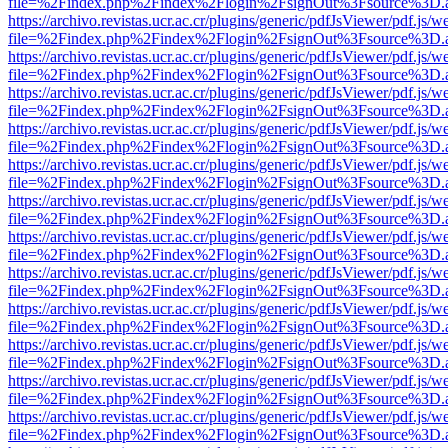
file=%2Findex.php%2Findex%2Flogin%2FsignOut%3Fsource%3D.ame
https://archivo.revistas.ucr.ac.cr/plugins/generic/pdfJsViewer/pdf.js/
file=%2Findex.php%2Findex%2Flogin%2FsignOut%3Fsource%3D.ame
https://archivo.revistas.ucr.ac.cr/plugins/generic/pdfJsViewer/pdf.js/
file=%2Findex.php%2Findex%2Flogin%2FsignOut%3Fsource%3D.ame
https://archivo.revistas.ucr.ac.cr/plugins/generic/pdfJsViewer/pdf.js/
file=%2Findex.php%2Findex%2Flogin%2FsignOut%3Fsource%3D.ame
https://archivo.revistas.ucr.ac.cr/plugins/generic/pdfJsViewer/pdf.js/
file=%2Findex.php%2Findex%2Flogin%2FsignOut%3Fsource%3D.ame
https://archivo.revistas.ucr.ac.cr/plugins/generic/pdfJsViewer/pdf.js/
file=%2Findex.php%2Findex%2Flogin%2FsignOut%3Fsource%3D.ame
https://archivo.revistas.ucr.ac.cr/plugins/generic/pdfJsViewer/pdf.js/
file=%2Findex.php%2Findex%2Flogin%2FsignOut%3Fsource%3D.ame
https://archivo.revistas.ucr.ac.cr/plugins/generic/pdfJsViewer/pdf.js/
file=%2Findex.php%2Findex%2Flogin%2FsignOut%3Fsource%3D.ame
https://archivo.revistas.ucr.ac.cr/plugins/generic/pdfJsViewer/pdf.js/
file=%2Findex.php%2Findex%2Flogin%2FsignOut%3Fsource%3D.ame
https://archivo.revistas.ucr.ac.cr/plugins/generic/pdfJsViewer/pdf.js/
file=%2Findex.php%2Findex%2Flogin%2FsignOut%3Fsource%3D.ame
https://archivo.revistas.ucr.ac.cr/plugins/generic/pdfJsViewer/pdf.js/
file=%2Findex.php%2Findex%2Flogin%2FsignOut%3Fsource%3D.ame
https://archivo.revistas.ucr.ac.cr/plugins/generic/pdfJsViewer/pdf.js/
file=%2Findex.php%2Findex%2Flogin%2FsignOut%3Fsource%3D.ame
https://archivo.revistas.ucr.ac.cr/plugins/generic/pdfJsViewer/pdf.js/
file=%2Findex.php%2Findex%2Flogin%2FsignOut%3Fsource%3D.ame