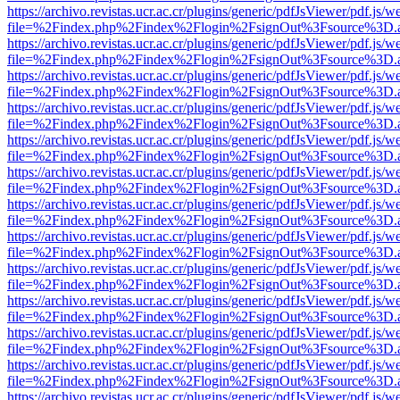
https://archivo.revistas.ucr.ac.cr/plugins/generic/pdfJsViewer/pdf.js/
file=%2Findex.php%2Findex%2Flogin%2FsignOut%3Fsource%3D.ame
https://archivo.revistas.ucr.ac.cr/plugins/generic/pdfJsViewer/pdf.js/
file=%2Findex.php%2Findex%2Flogin%2FsignOut%3Fsource%3D.ame
https://archivo.revistas.ucr.ac.cr/plugins/generic/pdfJsViewer/pdf.js/
file=%2Findex.php%2Findex%2Flogin%2FsignOut%3Fsource%3D.ame
https://archivo.revistas.ucr.ac.cr/plugins/generic/pdfJsViewer/pdf.js/
file=%2Findex.php%2Findex%2Flogin%2FsignOut%3Fsource%3D.ame
https://archivo.revistas.ucr.ac.cr/plugins/generic/pdfJsViewer/pdf.js/
file=%2Findex.php%2Findex%2Flogin%2FsignOut%3Fsource%3D.ame
https://archivo.revistas.ucr.ac.cr/plugins/generic/pdfJsViewer/pdf.js/
file=%2Findex.php%2Findex%2Flogin%2FsignOut%3Fsource%3D.ame
https://archivo.revistas.ucr.ac.cr/plugins/generic/pdfJsViewer/pdf.js/
file=%2Findex.php%2Findex%2Flogin%2FsignOut%3Fsource%3D.ame
https://archivo.revistas.ucr.ac.cr/plugins/generic/pdfJsViewer/pdf.js/
file=%2Findex.php%2Findex%2Flogin%2FsignOut%3Fsource%3D.ame
https://archivo.revistas.ucr.ac.cr/plugins/generic/pdfJsViewer/pdf.js/
file=%2Findex.php%2Findex%2Flogin%2FsignOut%3Fsource%3D.ame
https://archivo.revistas.ucr.ac.cr/plugins/generic/pdfJsViewer/pdf.js/
file=%2Findex.php%2Findex%2Flogin%2FsignOut%3Fsource%3D.ame
https://archivo.revistas.ucr.ac.cr/plugins/generic/pdfJsViewer/pdf.js/
file=%2Findex.php%2Findex%2Flogin%2FsignOut%3Fsource%3D.ame
https://archivo.revistas.ucr.ac.cr/plugins/generic/pdfJsViewer/pdf.js/
file=%2Findex.php%2Findex%2Flogin%2FsignOut%3Fsource%3D.ame
https://archivo.revistas.ucr.ac.cr/plugins/generic/pdfJsViewer/pdf.js/