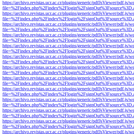
https://archivo.revistas.ucr.ac.cr/plugins/generic/pdfJsViewer/pdf.js/
file=%2Findex.php%2Findex%2Flogin%2FsignOut%3Fsource%3D.ame
https://archivo.revistas.ucr.ac.cr/plugins/generic/pdfJsViewer/pdf.js/
file=%2Findex.php%2Findex%2Flogin%2FsignOut%3Fsource%3D.ame
https://archivo.revistas.ucr.ac.cr/plugins/generic/pdfJsViewer/pdf.js/
file=%2Findex.php%2Findex%2Flogin%2FsignOut%3Fsource%3D.ame
https://archivo.revistas.ucr.ac.cr/plugins/generic/pdfJsViewer/pdf.js/
file=%2Findex.php%2Findex%2Flogin%2FsignOut%3Fsource%3D.ame
https://archivo.revistas.ucr.ac.cr/plugins/generic/pdfJsViewer/pdf.js/
file=%2Findex.php%2Findex%2Flogin%2FsignOut%3Fsource%3D.ame
https://archivo.revistas.ucr.ac.cr/plugins/generic/pdfJsViewer/pdf.js/
file=%2Findex.php%2Findex%2Flogin%2FsignOut%3Fsource%3D.ame
https://archivo.revistas.ucr.ac.cr/plugins/generic/pdfJsViewer/pdf.js/
file=%2Findex.php%2Findex%2Flogin%2FsignOut%3Fsource%3D.ame
https://archivo.revistas.ucr.ac.cr/plugins/generic/pdfJsViewer/pdf.js/
file=%2Findex.php%2Findex%2Flogin%2FsignOut%3Fsource%3D.ame
https://archivo.revistas.ucr.ac.cr/plugins/generic/pdfJsViewer/pdf.js/
file=%2Findex.php%2Findex%2Flogin%2FsignOut%3Fsource%3D.ame
https://archivo.revistas.ucr.ac.cr/plugins/generic/pdfJsViewer/pdf.js/
file=%2Findex.php%2Findex%2Flogin%2FsignOut%3Fsource%3D.ame
https://archivo.revistas.ucr.ac.cr/plugins/generic/pdfJsViewer/pdf.js/
file=%2Findex.php%2Findex%2Flogin%2FsignOut%3Fsource%3D.ame
https://archivo.revistas.ucr.ac.cr/plugins/generic/pdfJsViewer/pdf.js/
file=%2Findex.php%2Findex%2Flogin%2FsignOut%3Fsource%3D.ame
https://archivo.revistas.ucr.ac.cr/plugins/generic/pdfJsViewer/pdf.js/