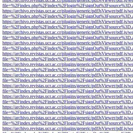
https://archivo.revistas.ucr.ac.cr/plugins/generic/pdfJsViewer/pdf.js/
file=%2Findex.php%2Findex%2Flogin%2FsignOut%3Fsource%3D.ame
https://archivo.revistas.ucr.ac.cr/plugins/generic/pdfJsViewer/pdf.js/
file=%2Findex.php%2Findex%2Flogin%2FsignOut%3Fsource%3D.ame
https://archivo.revistas.ucr.ac.cr/plugins/generic/pdfJsViewer/pdf.js/
file=%2Findex.php%2Findex%2Flogin%2FsignOut%3Fsource%3D.ame
https://archivo.revistas.ucr.ac.cr/plugins/generic/pdfJsViewer/pdf.js/
file=%2Findex.php%2Findex%2Flogin%2FsignOut%3Fsource%3D.ame
https://archivo.revistas.ucr.ac.cr/plugins/generic/pdfJsViewer/pdf.js/
file=%2Findex.php%2Findex%2Flogin%2FsignOut%3Fsource%3D.ame
https://archivo.revistas.ucr.ac.cr/plugins/generic/pdfJsViewer/pdf.js/
file=%2Findex.php%2Findex%2Flogin%2FsignOut%3Fsource%3D.ame
https://archivo.revistas.ucr.ac.cr/plugins/generic/pdfJsViewer/pdf.js/
file=%2Findex.php%2Findex%2Flogin%2FsignOut%3Fsource%3D.ame
https://archivo.revistas.ucr.ac.cr/plugins/generic/pdfJsViewer/pdf.js/
file=%2Findex.php%2Findex%2Flogin%2FsignOut%3Fsource%3D.ame
https://archivo.revistas.ucr.ac.cr/plugins/generic/pdfJsViewer/pdf.js/
file=%2Findex.php%2Findex%2Flogin%2FsignOut%3Fsource%3D.ame
https://archivo.revistas.ucr.ac.cr/plugins/generic/pdfJsViewer/pdf.js/
file=%2Findex.php%2Findex%2Flogin%2FsignOut%3Fsource%3D.ame
https://archivo.revistas.ucr.ac.cr/plugins/generic/pdfJsViewer/pdf.js/
file=%2Findex.php%2Findex%2Flogin%2FsignOut%3Fsource%3D.ame
https://archivo.revistas.ucr.ac.cr/plugins/generic/pdfJsViewer/pdf.js/
file=%2Findex.php%2Findex%2Flogin%2FsignOut%3Fsource%3D.ame
https://archivo.revistas.ucr.ac.cr/plugins/generic/pdfJsViewer/pdf.js/