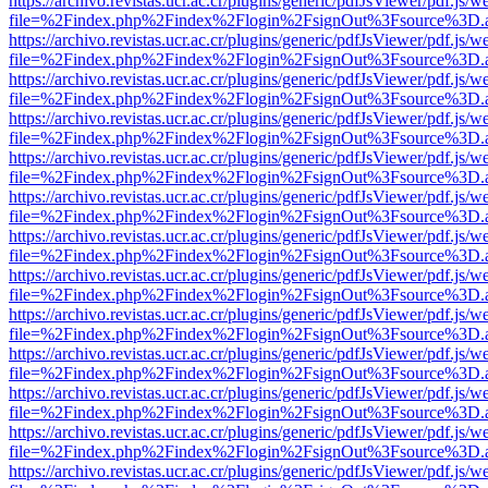
https://archivo.revistas.ucr.ac.cr/plugins/generic/pdfJsViewer/pdf.js/
file=%2Findex.php%2Findex%2Flogin%2FsignOut%3Fsource%3D.ame
https://archivo.revistas.ucr.ac.cr/plugins/generic/pdfJsViewer/pdf.js/
file=%2Findex.php%2Findex%2Flogin%2FsignOut%3Fsource%3D.ame
https://archivo.revistas.ucr.ac.cr/plugins/generic/pdfJsViewer/pdf.js/
file=%2Findex.php%2Findex%2Flogin%2FsignOut%3Fsource%3D.ame
https://archivo.revistas.ucr.ac.cr/plugins/generic/pdfJsViewer/pdf.js/
file=%2Findex.php%2Findex%2Flogin%2FsignOut%3Fsource%3D.ame
https://archivo.revistas.ucr.ac.cr/plugins/generic/pdfJsViewer/pdf.js/
file=%2Findex.php%2Findex%2Flogin%2FsignOut%3Fsource%3D.ame
https://archivo.revistas.ucr.ac.cr/plugins/generic/pdfJsViewer/pdf.js/
file=%2Findex.php%2Findex%2Flogin%2FsignOut%3Fsource%3D.ame
https://archivo.revistas.ucr.ac.cr/plugins/generic/pdfJsViewer/pdf.js/
file=%2Findex.php%2Findex%2Flogin%2FsignOut%3Fsource%3D.ame
https://archivo.revistas.ucr.ac.cr/plugins/generic/pdfJsViewer/pdf.js/
file=%2Findex.php%2Findex%2Flogin%2FsignOut%3Fsource%3D.ame
https://archivo.revistas.ucr.ac.cr/plugins/generic/pdfJsViewer/pdf.js/
file=%2Findex.php%2Findex%2Flogin%2FsignOut%3Fsource%3D.ame
https://archivo.revistas.ucr.ac.cr/plugins/generic/pdfJsViewer/pdf.js/
file=%2Findex.php%2Findex%2Flogin%2FsignOut%3Fsource%3D.ame
https://archivo.revistas.ucr.ac.cr/plugins/generic/pdfJsViewer/pdf.js/
file=%2Findex.php%2Findex%2Flogin%2FsignOut%3Fsource%3D.ame
https://archivo.revistas.ucr.ac.cr/plugins/generic/pdfJsViewer/pdf.js/
file=%2Findex.php%2Findex%2Flogin%2FsignOut%3Fsource%3D.ame
https://archivo.revistas.ucr.ac.cr/plugins/generic/pdfJsViewer/pdf.js/