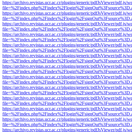
https://archivo.revistas.ucr.ac.cr/plugins/generic/pdfJsViewer/pdf.js/
file=%2Findex.php%2Findex%2Flogin%2FsignOut%3Fsource%3D.ame
https://archivo.revistas.ucr.ac.cr/plugins/generic/pdfJsViewer/pdf.js/
file=%2Findex.php%2Findex%2Flogin%2FsignOut%3Fsource%3D.ame
https://archivo.revistas.ucr.ac.cr/plugins/generic/pdfJsViewer/pdf.js/
file=%2Findex.php%2Findex%2Flogin%2FsignOut%3Fsource%3D.ame
https://archivo.revistas.ucr.ac.cr/plugins/generic/pdfJsViewer/pdf.js/
file=%2Findex.php%2Findex%2Flogin%2FsignOut%3Fsource%3D.ame
https://archivo.revistas.ucr.ac.cr/plugins/generic/pdfJsViewer/pdf.js/
file=%2Findex.php%2Findex%2Flogin%2FsignOut%3Fsource%3D.ame
https://archivo.revistas.ucr.ac.cr/plugins/generic/pdfJsViewer/pdf.js/
file=%2Findex.php%2Findex%2Flogin%2FsignOut%3Fsource%3D.ame
https://archivo.revistas.ucr.ac.cr/plugins/generic/pdfJsViewer/pdf.js/
file=%2Findex.php%2Findex%2Flogin%2FsignOut%3Fsource%3D.ame
https://archivo.revistas.ucr.ac.cr/plugins/generic/pdfJsViewer/pdf.js/
file=%2Findex.php%2Findex%2Flogin%2FsignOut%3Fsource%3D.ame
https://archivo.revistas.ucr.ac.cr/plugins/generic/pdfJsViewer/pdf.js/
file=%2Findex.php%2Findex%2Flogin%2FsignOut%3Fsource%3D.ame
https://archivo.revistas.ucr.ac.cr/plugins/generic/pdfJsViewer/pdf.js/
file=%2Findex.php%2Findex%2Flogin%2FsignOut%3Fsource%3D.ame
https://archivo.revistas.ucr.ac.cr/plugins/generic/pdfJsViewer/pdf.js/
file=%2Findex.php%2Findex%2Flogin%2FsignOut%3Fsource%3D.ame
https://archivo.revistas.ucr.ac.cr/plugins/generic/pdfJsViewer/pdf.js/
file=%2Findex.php%2Findex%2Flogin%2FsignOut%3Fsource%3D.ame
https://archivo.revistas.ucr.ac.cr/plugins/generic/pdfJsViewer/pdf.js/