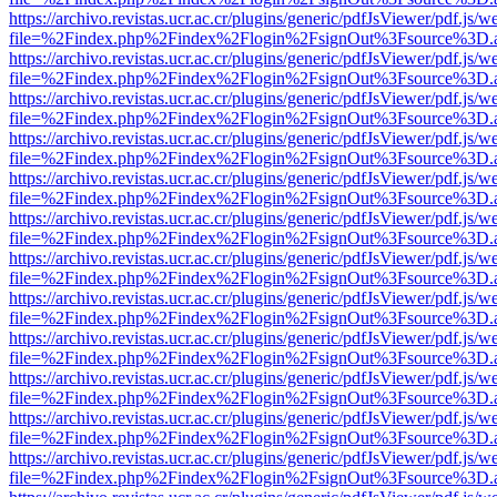
https://archivo.revistas.ucr.ac.cr/plugins/generic/pdfJsViewer/pdf.js/
file=%2Findex.php%2Findex%2Flogin%2FsignOut%3Fsource%3D.ame
https://archivo.revistas.ucr.ac.cr/plugins/generic/pdfJsViewer/pdf.js/
file=%2Findex.php%2Findex%2Flogin%2FsignOut%3Fsource%3D.ame
https://archivo.revistas.ucr.ac.cr/plugins/generic/pdfJsViewer/pdf.js/
file=%2Findex.php%2Findex%2Flogin%2FsignOut%3Fsource%3D.ame
https://archivo.revistas.ucr.ac.cr/plugins/generic/pdfJsViewer/pdf.js/
file=%2Findex.php%2Findex%2Flogin%2FsignOut%3Fsource%3D.ame
https://archivo.revistas.ucr.ac.cr/plugins/generic/pdfJsViewer/pdf.js/
file=%2Findex.php%2Findex%2Flogin%2FsignOut%3Fsource%3D.ame
https://archivo.revistas.ucr.ac.cr/plugins/generic/pdfJsViewer/pdf.js/
file=%2Findex.php%2Findex%2Flogin%2FsignOut%3Fsource%3D.ame
https://archivo.revistas.ucr.ac.cr/plugins/generic/pdfJsViewer/pdf.js/
file=%2Findex.php%2Findex%2Flogin%2FsignOut%3Fsource%3D.ame
https://archivo.revistas.ucr.ac.cr/plugins/generic/pdfJsViewer/pdf.js/
file=%2Findex.php%2Findex%2Flogin%2FsignOut%3Fsource%3D.ame
https://archivo.revistas.ucr.ac.cr/plugins/generic/pdfJsViewer/pdf.js/
file=%2Findex.php%2Findex%2Flogin%2FsignOut%3Fsource%3D.ame
https://archivo.revistas.ucr.ac.cr/plugins/generic/pdfJsViewer/pdf.js/
file=%2Findex.php%2Findex%2Flogin%2FsignOut%3Fsource%3D.ame
https://archivo.revistas.ucr.ac.cr/plugins/generic/pdfJsViewer/pdf.js/
file=%2Findex.php%2Findex%2Flogin%2FsignOut%3Fsource%3D.ame
https://archivo.revistas.ucr.ac.cr/plugins/generic/pdfJsViewer/pdf.js/
file=%2Findex.php%2Findex%2Flogin%2FsignOut%3Fsource%3D.ame