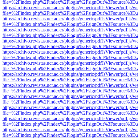
file=%2Findex.php%2Findex%2Flogin%2FsignOut%3Fsource%3D.ame
https://archivo.revistas.ucr.ac.cr/plugins/generic/pdfJsViewer/pdf.js/
file=%2Findex.php%2Findex%2Flogin%2FsignOut%3Fsource%3D.ame
https://archivo.revistas.ucr.ac.cr/plugins/generic/pdfJsViewer/pdf.js/
file=%2Findex.php%2Findex%2Flogin%2FsignOut%3Fsource%3D.ame
https://archivo.revistas.ucr.ac.cr/plugins/generic/pdfJsViewer/pdf.js/
file=%2Findex.php%2Findex%2Flogin%2FsignOut%3Fsource%3D.ame
https://archivo.revistas.ucr.ac.cr/plugins/generic/pdfJsViewer/pdf.js/
file=%2Findex.php%2Findex%2Flogin%2FsignOut%3Fsource%3D.ame
https://archivo.revistas.ucr.ac.cr/plugins/generic/pdfJsViewer/pdf.js/
file=%2Findex.php%2Findex%2Flogin%2FsignOut%3Fsource%3D.ame
https://archivo.revistas.ucr.ac.cr/plugins/generic/pdfJsViewer/pdf.js/
file=%2Findex.php%2Findex%2Flogin%2FsignOut%3Fsource%3D.ame
https://archivo.revistas.ucr.ac.cr/plugins/generic/pdfJsViewer/pdf.js/
file=%2Findex.php%2Findex%2Flogin%2FsignOut%3Fsource%3D.ame
https://archivo.revistas.ucr.ac.cr/plugins/generic/pdfJsViewer/pdf.js/
file=%2Findex.php%2Findex%2Flogin%2FsignOut%3Fsource%3D.ame
https://archivo.revistas.ucr.ac.cr/plugins/generic/pdfJsViewer/pdf.js/
file=%2Findex.php%2Findex%2Flogin%2FsignOut%3Fsource%3D.ame
https://archivo.revistas.ucr.ac.cr/plugins/generic/pdfJsViewer/pdf.js/
file=%2Findex.php%2Findex%2Flogin%2FsignOut%3Fsource%3D.ame
https://archivo.revistas.ucr.ac.cr/plugins/generic/pdfJsViewer/pdf.js/
file=%2Findex.php%2Findex%2Flogin%2FsignOut%3Fsource%3D.ame
https://archivo.revistas.ucr.ac.cr/plugins/generic/pdfJsViewer/pdf.js/
file=%2Findex.php%2Findex%2Flogin%2FsignOut%3Fsource%3D.ame