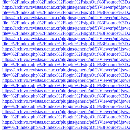
file=%2Findex.php%2Findex%2Flogin%2FsignOut%3Fsource%3D.ame
https://archivo.revistas.ucr.ac.cr/plugins/generic/pdfJsViewer/pdf.js/
file=%2Findex.php%2Findex%2Flogin%2FsignOut%3Fsource%3D.ame
https://archivo.revistas.ucr.ac.cr/plugins/generic/pdfJsViewer/pdf.js/
file=%2Findex.php%2Findex%2Flogin%2FsignOut%3Fsource%3D.ame
https://archivo.revistas.ucr.ac.cr/plugins/generic/pdfJsViewer/pdf.js/
file=%2Findex.php%2Findex%2Flogin%2FsignOut%3Fsource%3D.ame
https://archivo.revistas.ucr.ac.cr/plugins/generic/pdfJsViewer/pdf.js/
file=%2Findex.php%2Findex%2Flogin%2FsignOut%3Fsource%3D.ame
https://archivo.revistas.ucr.ac.cr/plugins/generic/pdfJsViewer/pdf.js/
file=%2Findex.php%2Findex%2Flogin%2FsignOut%3Fsource%3D.ame
https://archivo.revistas.ucr.ac.cr/plugins/generic/pdfJsViewer/pdf.js/
file=%2Findex.php%2Findex%2Flogin%2FsignOut%3Fsource%3D.ame
https://archivo.revistas.ucr.ac.cr/plugins/generic/pdfJsViewer/pdf.js/
file=%2Findex.php%2Findex%2Flogin%2FsignOut%3Fsource%3D.ame
https://archivo.revistas.ucr.ac.cr/plugins/generic/pdfJsViewer/pdf.js/
file=%2Findex.php%2Findex%2Flogin%2FsignOut%3Fsource%3D.ame
https://archivo.revistas.ucr.ac.cr/plugins/generic/pdfJsViewer/pdf.js/
file=%2Findex.php%2Findex%2Flogin%2FsignOut%3Fsource%3D.ame
https://archivo.revistas.ucr.ac.cr/plugins/generic/pdfJsViewer/pdf.js/
file=%2Findex.php%2Findex%2Flogin%2FsignOut%3Fsource%3D.ame
https://archivo.revistas.ucr.ac.cr/plugins/generic/pdfJsViewer/pdf.js/
file=%2Findex.php%2Findex%2Flogin%2FsignOut%3Fsource%3D.ame
https://archivo.revistas.ucr.ac.cr/plugins/generic/pdfJsViewer/pdf.js/
file=%2Findex.php%2Findex%2Flogin%2FsignOut%3Fsource%3D.ame