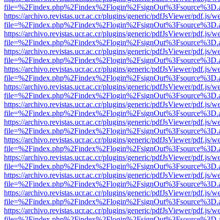
file=%2Findex.php%2Findex%2Flogin%2FsignOut%3Fsource%3D.ame
https://archivo.revistas.ucr.ac.cr/plugins/generic/pdfJsViewer/pdf.js/
file=%2Findex.php%2Findex%2Flogin%2FsignOut%3Fsource%3D.ame
https://archivo.revistas.ucr.ac.cr/plugins/generic/pdfJsViewer/pdf.js/
file=%2Findex.php%2Findex%2Flogin%2FsignOut%3Fsource%3D.ame
https://archivo.revistas.ucr.ac.cr/plugins/generic/pdfJsViewer/pdf.js/
file=%2Findex.php%2Findex%2Flogin%2FsignOut%3Fsource%3D.ame
https://archivo.revistas.ucr.ac.cr/plugins/generic/pdfJsViewer/pdf.js/
file=%2Findex.php%2Findex%2Flogin%2FsignOut%3Fsource%3D.ame
https://archivo.revistas.ucr.ac.cr/plugins/generic/pdfJsViewer/pdf.js/
file=%2Findex.php%2Findex%2Flogin%2FsignOut%3Fsource%3D.ame
https://archivo.revistas.ucr.ac.cr/plugins/generic/pdfJsViewer/pdf.js/
file=%2Findex.php%2Findex%2Flogin%2FsignOut%3Fsource%3D.ame
https://archivo.revistas.ucr.ac.cr/plugins/generic/pdfJsViewer/pdf.js/
file=%2Findex.php%2Findex%2Flogin%2FsignOut%3Fsource%3D.ame
https://archivo.revistas.ucr.ac.cr/plugins/generic/pdfJsViewer/pdf.js/
file=%2Findex.php%2Findex%2Flogin%2FsignOut%3Fsource%3D.ame
https://archivo.revistas.ucr.ac.cr/plugins/generic/pdfJsViewer/pdf.js/
file=%2Findex.php%2Findex%2Flogin%2FsignOut%3Fsource%3D.ame
https://archivo.revistas.ucr.ac.cr/plugins/generic/pdfJsViewer/pdf.js/
file=%2Findex.php%2Findex%2Flogin%2FsignOut%3Fsource%3D.ame
https://archivo.revistas.ucr.ac.cr/plugins/generic/pdfJsViewer/pdf.js/
file=%2Findex.php%2Findex%2Flogin%2FsignOut%3Fsource%3D.ame
https://archivo.revistas.ucr.ac.cr/plugins/generic/pdfJsViewer/pdf.js/
file=%2Findex.php%2Findex%2Flogin%2FsignOut%3Fsource%3D.ame