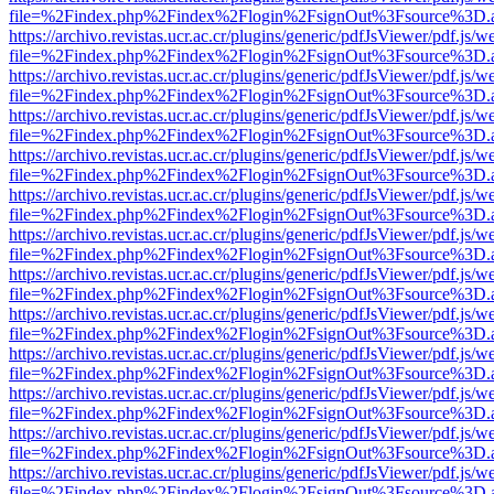
file=%2Findex.php%2Findex%2Flogin%2FsignOut%3Fsource%3D.ame
https://archivo.revistas.ucr.ac.cr/plugins/generic/pdfJsViewer/pdf.js/
file=%2Findex.php%2Findex%2Flogin%2FsignOut%3Fsource%3D.ame
https://archivo.revistas.ucr.ac.cr/plugins/generic/pdfJsViewer/pdf.js/
file=%2Findex.php%2Findex%2Flogin%2FsignOut%3Fsource%3D.ame
https://archivo.revistas.ucr.ac.cr/plugins/generic/pdfJsViewer/pdf.js/
file=%2Findex.php%2Findex%2Flogin%2FsignOut%3Fsource%3D.ame
https://archivo.revistas.ucr.ac.cr/plugins/generic/pdfJsViewer/pdf.js/
file=%2Findex.php%2Findex%2Flogin%2FsignOut%3Fsource%3D.ame
https://archivo.revistas.ucr.ac.cr/plugins/generic/pdfJsViewer/pdf.js/
file=%2Findex.php%2Findex%2Flogin%2FsignOut%3Fsource%3D.ame
https://archivo.revistas.ucr.ac.cr/plugins/generic/pdfJsViewer/pdf.js/
file=%2Findex.php%2Findex%2Flogin%2FsignOut%3Fsource%3D.ame
https://archivo.revistas.ucr.ac.cr/plugins/generic/pdfJsViewer/pdf.js/
file=%2Findex.php%2Findex%2Flogin%2FsignOut%3Fsource%3D.ame
https://archivo.revistas.ucr.ac.cr/plugins/generic/pdfJsViewer/pdf.js/
file=%2Findex.php%2Findex%2Flogin%2FsignOut%3Fsource%3D.ame
https://archivo.revistas.ucr.ac.cr/plugins/generic/pdfJsViewer/pdf.js/
file=%2Findex.php%2Findex%2Flogin%2FsignOut%3Fsource%3D.ame
https://archivo.revistas.ucr.ac.cr/plugins/generic/pdfJsViewer/pdf.js/
file=%2Findex.php%2Findex%2Flogin%2FsignOut%3Fsource%3D.ame
https://archivo.revistas.ucr.ac.cr/plugins/generic/pdfJsViewer/pdf.js/
file=%2Findex.php%2Findex%2Flogin%2FsignOut%3Fsource%3D.ame
https://archivo.revistas.ucr.ac.cr/plugins/generic/pdfJsViewer/pdf.js/
file=%2Findex.php%2Findex%2Flogin%2FsignOut%3Fsource%3D.ame