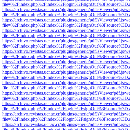
file=%2Findex.php%2Findex%2Flogin%2FsignOut%3Fsource%3D.ame
https://archivo.revistas.ucr.ac.cr/plugins/generic/pdfJsViewer/pdf.js/
file=%2Findex.php%2Findex%2Flogin%2FsignOut%3Fsource%3D.ame
https://archivo.revistas.ucr.ac.cr/plugins/generic/pdfJsViewer/pdf.js/
file=%2Findex.php%2Findex%2Flogin%2FsignOut%3Fsource%3D.ame
https://archivo.revistas.ucr.ac.cr/plugins/generic/pdfJsViewer/pdf.js/
file=%2Findex.php%2Findex%2Flogin%2FsignOut%3Fsource%3D.ame
https://archivo.revistas.ucr.ac.cr/plugins/generic/pdfJsViewer/pdf.js/
file=%2Findex.php%2Findex%2Flogin%2FsignOut%3Fsource%3D.ame
https://archivo.revistas.ucr.ac.cr/plugins/generic/pdfJsViewer/pdf.js/
file=%2Findex.php%2Findex%2Flogin%2FsignOut%3Fsource%3D.ame
https://archivo.revistas.ucr.ac.cr/plugins/generic/pdfJsViewer/pdf.js/
file=%2Findex.php%2Findex%2Flogin%2FsignOut%3Fsource%3D.ame
https://archivo.revistas.ucr.ac.cr/plugins/generic/pdfJsViewer/pdf.js/
file=%2Findex.php%2Findex%2Flogin%2FsignOut%3Fsource%3D.ame
https://archivo.revistas.ucr.ac.cr/plugins/generic/pdfJsViewer/pdf.js/
file=%2Findex.php%2Findex%2Flogin%2FsignOut%3Fsource%3D.ame
https://archivo.revistas.ucr.ac.cr/plugins/generic/pdfJsViewer/pdf.js/
file=%2Findex.php%2Findex%2Flogin%2FsignOut%3Fsource%3D.ame
https://archivo.revistas.ucr.ac.cr/plugins/generic/pdfJsViewer/pdf.js/
file=%2Findex.php%2Findex%2Flogin%2FsignOut%3Fsource%3D.ame
https://archivo.revistas.ucr.ac.cr/plugins/generic/pdfJsViewer/pdf.js/
file=%2Findex.php%2Findex%2Flogin%2FsignOut%3Fsource%3D.ame
https://archivo.revistas.ucr.ac.cr/plugins/generic/pdfJsViewer/pdf.js/
file=%2Findex.php%2Findex%2Flogin%2FsignOut%3Fsource%3D.ame