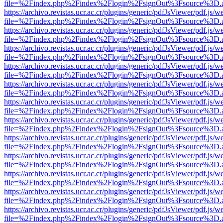
file=%2Findex.php%2Findex%2Flogin%2FsignOut%3Fsource%3D.ame
https://archivo.revistas.ucr.ac.cr/plugins/generic/pdfJsViewer/pdf.js/
file=%2Findex.php%2Findex%2Flogin%2FsignOut%3Fsource%3D.ame
https://archivo.revistas.ucr.ac.cr/plugins/generic/pdfJsViewer/pdf.js/
file=%2Findex.php%2Findex%2Flogin%2FsignOut%3Fsource%3D.ame
https://archivo.revistas.ucr.ac.cr/plugins/generic/pdfJsViewer/pdf.js/
file=%2Findex.php%2Findex%2Flogin%2FsignOut%3Fsource%3D.ame
https://archivo.revistas.ucr.ac.cr/plugins/generic/pdfJsViewer/pdf.js/
file=%2Findex.php%2Findex%2Flogin%2FsignOut%3Fsource%3D.ame
https://archivo.revistas.ucr.ac.cr/plugins/generic/pdfJsViewer/pdf.js/
file=%2Findex.php%2Findex%2Flogin%2FsignOut%3Fsource%3D.ame
https://archivo.revistas.ucr.ac.cr/plugins/generic/pdfJsViewer/pdf.js/
file=%2Findex.php%2Findex%2Flogin%2FsignOut%3Fsource%3D.ame
https://archivo.revistas.ucr.ac.cr/plugins/generic/pdfJsViewer/pdf.js/
file=%2Findex.php%2Findex%2Flogin%2FsignOut%3Fsource%3D.ame
https://archivo.revistas.ucr.ac.cr/plugins/generic/pdfJsViewer/pdf.js/
file=%2Findex.php%2Findex%2Flogin%2FsignOut%3Fsource%3D.ame
https://archivo.revistas.ucr.ac.cr/plugins/generic/pdfJsViewer/pdf.js/
file=%2Findex.php%2Findex%2Flogin%2FsignOut%3Fsource%3D.ame
https://archivo.revistas.ucr.ac.cr/plugins/generic/pdfJsViewer/pdf.js/
file=%2Findex.php%2Findex%2Flogin%2FsignOut%3Fsource%3D.ame
https://archivo.revistas.ucr.ac.cr/plugins/generic/pdfJsViewer/pdf.js/
file=%2Findex.php%2Findex%2Flogin%2FsignOut%3Fsource%3D.ame
https://archivo.revistas.ucr.ac.cr/plugins/generic/pdfJsViewer/pdf.js/
file=%2Findex.php%2Findex%2Flogin%2FsignOut%3Fsource%3D.ame