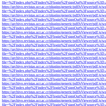
file=%2Findex.php%2Findex%2Flogin%2FsignOut%3Fsource%3D.ame
https://archivo.revistas.ucr.ac.cr/plugins/generic/pdfJsViewer/pdf.js/
file=%2Findex.php%2Findex%2Flogin%2FsignOut%3Fsource%3D.ame
https://archivo.revistas.ucr.ac.cr/plugins/generic/pdfJsViewer/pdf.js/
file=%2Findex.php%2Findex%2Flogin%2FsignOut%3Fsource%3D.ame
https://archivo.revistas.ucr.ac.cr/plugins/generic/pdfJsViewer/pdf.js/
file=%2Findex.php%2Findex%2Flogin%2FsignOut%3Fsource%3D.ame
https://archivo.revistas.ucr.ac.cr/plugins/generic/pdfJsViewer/pdf.js/
file=%2Findex.php%2Findex%2Flogin%2FsignOut%3Fsource%3D.ame
https://archivo.revistas.ucr.ac.cr/plugins/generic/pdfJsViewer/pdf.js/
file=%2Findex.php%2Findex%2Flogin%2FsignOut%3Fsource%3D.ame
https://archivo.revistas.ucr.ac.cr/plugins/generic/pdfJsViewer/pdf.js/
file=%2Findex.php%2Findex%2Flogin%2FsignOut%3Fsource%3D.ame
https://archivo.revistas.ucr.ac.cr/plugins/generic/pdfJsViewer/pdf.js/
file=%2Findex.php%2Findex%2Flogin%2FsignOut%3Fsource%3D.ame
https://archivo.revistas.ucr.ac.cr/plugins/generic/pdfJsViewer/pdf.js/
file=%2Findex.php%2Findex%2Flogin%2FsignOut%3Fsource%3D.ame
https://archivo.revistas.ucr.ac.cr/plugins/generic/pdfJsViewer/pdf.js/
file=%2Findex.php%2Findex%2Flogin%2FsignOut%3Fsource%3D.ame
https://archivo.revistas.ucr.ac.cr/plugins/generic/pdfJsViewer/pdf.js/
file=%2Findex.php%2Findex%2Flogin%2FsignOut%3Fsource%3D.ame
https://archivo.revistas.ucr.ac.cr/plugins/generic/pdfJsViewer/pdf.js/
file=%2Findex.php%2Findex%2Flogin%2FsignOut%3Fsource%3D.ame
https://archivo.revistas.ucr.ac.cr/plugins/generic/pdfJsViewer/pdf.js/
file=%2Findex.php%2Findex%2Flogin%2FsignOut%3Fsource%3D.ame