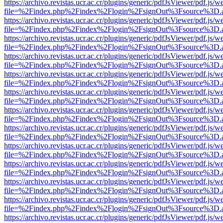
https://archivo.revistas.ucr.ac.cr/plugins/generic/pdfJsViewer/pdf.js/
file=%2Findex.php%2Findex%2Flogin%2FsignOut%3Fsource%3D.ame
https://archivo.revistas.ucr.ac.cr/plugins/generic/pdfJsViewer/pdf.js/
file=%2Findex.php%2Findex%2Flogin%2FsignOut%3Fsource%3D.ame
https://archivo.revistas.ucr.ac.cr/plugins/generic/pdfJsViewer/pdf.js/
file=%2Findex.php%2Findex%2Flogin%2FsignOut%3Fsource%3D.ame
https://archivo.revistas.ucr.ac.cr/plugins/generic/pdfJsViewer/pdf.js/
file=%2Findex.php%2Findex%2Flogin%2FsignOut%3Fsource%3D.ame
https://archivo.revistas.ucr.ac.cr/plugins/generic/pdfJsViewer/pdf.js/
file=%2Findex.php%2Findex%2Flogin%2FsignOut%3Fsource%3D.ame
https://archivo.revistas.ucr.ac.cr/plugins/generic/pdfJsViewer/pdf.js/
file=%2Findex.php%2Findex%2Flogin%2FsignOut%3Fsource%3D.ame
https://archivo.revistas.ucr.ac.cr/plugins/generic/pdfJsViewer/pdf.js/
file=%2Findex.php%2Findex%2Flogin%2FsignOut%3Fsource%3D.ame
https://archivo.revistas.ucr.ac.cr/plugins/generic/pdfJsViewer/pdf.js/
file=%2Findex.php%2Findex%2Flogin%2FsignOut%3Fsource%3D.ame
https://archivo.revistas.ucr.ac.cr/plugins/generic/pdfJsViewer/pdf.js/
file=%2Findex.php%2Findex%2Flogin%2FsignOut%3Fsource%3D.ame
https://archivo.revistas.ucr.ac.cr/plugins/generic/pdfJsViewer/pdf.js/
file=%2Findex.php%2Findex%2Flogin%2FsignOut%3Fsource%3D.ame
https://archivo.revistas.ucr.ac.cr/plugins/generic/pdfJsViewer/pdf.js/
file=%2Findex.php%2Findex%2Flogin%2FsignOut%3Fsource%3D.ame
https://archivo.revistas.ucr.ac.cr/plugins/generic/pdfJsViewer/pdf.js/
file=%2Findex.php%2Findex%2Flogin%2FsignOut%3Fsource%3D.ame
https://archivo.revistas.ucr.ac.cr/plugins/generic/pdfJsViewer/pdf.js/