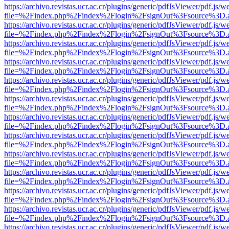
https://archivo.revistas.ucr.ac.cr/plugins/generic/pdfJsViewer/pdf.js/
file=%2Findex.php%2Findex%2Flogin%2FsignOut%3Fsource%3D.ame
https://archivo.revistas.ucr.ac.cr/plugins/generic/pdfJsViewer/pdf.js/
file=%2Findex.php%2Findex%2Flogin%2FsignOut%3Fsource%3D.ame
https://archivo.revistas.ucr.ac.cr/plugins/generic/pdfJsViewer/pdf.js/
file=%2Findex.php%2Findex%2Flogin%2FsignOut%3Fsource%3D.ame
https://archivo.revistas.ucr.ac.cr/plugins/generic/pdfJsViewer/pdf.js/
file=%2Findex.php%2Findex%2Flogin%2FsignOut%3Fsource%3D.ame
https://archivo.revistas.ucr.ac.cr/plugins/generic/pdfJsViewer/pdf.js/
file=%2Findex.php%2Findex%2Flogin%2FsignOut%3Fsource%3D.ame
https://archivo.revistas.ucr.ac.cr/plugins/generic/pdfJsViewer/pdf.js/
file=%2Findex.php%2Findex%2Flogin%2FsignOut%3Fsource%3D.ame
https://archivo.revistas.ucr.ac.cr/plugins/generic/pdfJsViewer/pdf.js/
file=%2Findex.php%2Findex%2Flogin%2FsignOut%3Fsource%3D.ame
https://archivo.revistas.ucr.ac.cr/plugins/generic/pdfJsViewer/pdf.js/
file=%2Findex.php%2Findex%2Flogin%2FsignOut%3Fsource%3D.ame
https://archivo.revistas.ucr.ac.cr/plugins/generic/pdfJsViewer/pdf.js/
file=%2Findex.php%2Findex%2Flogin%2FsignOut%3Fsource%3D.ame
https://archivo.revistas.ucr.ac.cr/plugins/generic/pdfJsViewer/pdf.js/
file=%2Findex.php%2Findex%2Flogin%2FsignOut%3Fsource%3D.ame
https://archivo.revistas.ucr.ac.cr/plugins/generic/pdfJsViewer/pdf.js/
file=%2Findex.php%2Findex%2Flogin%2FsignOut%3Fsource%3D.ame
https://archivo.revistas.ucr.ac.cr/plugins/generic/pdfJsViewer/pdf.js/
file=%2Findex.php%2Findex%2Flogin%2FsignOut%3Fsource%3D.ame
https://archivo.revistas.ucr.ac.cr/plugins/generic/pdfJsViewer/pdf.js/