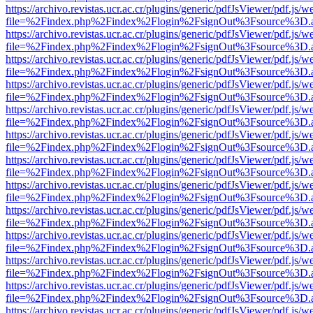
https://archivo.revistas.ucr.ac.cr/plugins/generic/pdfJsViewer/pdf.js/
file=%2Findex.php%2Findex%2Flogin%2FsignOut%3Fsource%3D.ame
https://archivo.revistas.ucr.ac.cr/plugins/generic/pdfJsViewer/pdf.js/
file=%2Findex.php%2Findex%2Flogin%2FsignOut%3Fsource%3D.ame
https://archivo.revistas.ucr.ac.cr/plugins/generic/pdfJsViewer/pdf.js/
file=%2Findex.php%2Findex%2Flogin%2FsignOut%3Fsource%3D.ame
https://archivo.revistas.ucr.ac.cr/plugins/generic/pdfJsViewer/pdf.js/
file=%2Findex.php%2Findex%2Flogin%2FsignOut%3Fsource%3D.ame
https://archivo.revistas.ucr.ac.cr/plugins/generic/pdfJsViewer/pdf.js/
file=%2Findex.php%2Findex%2Flogin%2FsignOut%3Fsource%3D.ame
https://archivo.revistas.ucr.ac.cr/plugins/generic/pdfJsViewer/pdf.js/
file=%2Findex.php%2Findex%2Flogin%2FsignOut%3Fsource%3D.ame
https://archivo.revistas.ucr.ac.cr/plugins/generic/pdfJsViewer/pdf.js/
file=%2Findex.php%2Findex%2Flogin%2FsignOut%3Fsource%3D.ame
https://archivo.revistas.ucr.ac.cr/plugins/generic/pdfJsViewer/pdf.js/
file=%2Findex.php%2Findex%2Flogin%2FsignOut%3Fsource%3D.ame
https://archivo.revistas.ucr.ac.cr/plugins/generic/pdfJsViewer/pdf.js/
file=%2Findex.php%2Findex%2Flogin%2FsignOut%3Fsource%3D.ame
https://archivo.revistas.ucr.ac.cr/plugins/generic/pdfJsViewer/pdf.js/
file=%2Findex.php%2Findex%2Flogin%2FsignOut%3Fsource%3D.ame
https://archivo.revistas.ucr.ac.cr/plugins/generic/pdfJsViewer/pdf.js/
file=%2Findex.php%2Findex%2Flogin%2FsignOut%3Fsource%3D.ame
https://archivo.revistas.ucr.ac.cr/plugins/generic/pdfJsViewer/pdf.js/
file=%2Findex.php%2Findex%2Flogin%2FsignOut%3Fsource%3D.ame
https://archivo.revistas.ucr.ac.cr/plugins/generic/pdfJsViewer/pdf.js/