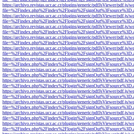
https://archivo.revistas.ucr.ac.cr/plugins/generic/pdfJsViewer/pdf.js/
file=%2Findex.php%2Findex%2Flogin%2FsignOut%3Fsource%3D.ame
https://archivo.revistas.ucr.ac.cr/plugins/generic/pdfJsViewer/pdf.js/
file=%2Findex.php%2Findex%2Flogin%2FsignOut%3Fsource%3D.ame
https://archivo.revistas.ucr.ac.cr/plugins/generic/pdfJsViewer/pdf.js/
file=%2Findex.php%2Findex%2Flogin%2FsignOut%3Fsource%3D.ame
https://archivo.revistas.ucr.ac.cr/plugins/generic/pdfJsViewer/pdf.js/
file=%2Findex.php%2Findex%2Flogin%2FsignOut%3Fsource%3D.ame
https://archivo.revistas.ucr.ac.cr/plugins/generic/pdfJsViewer/pdf.js/
file=%2Findex.php%2Findex%2Flogin%2FsignOut%3Fsource%3D.ame
https://archivo.revistas.ucr.ac.cr/plugins/generic/pdfJsViewer/pdf.js/
file=%2Findex.php%2Findex%2Flogin%2FsignOut%3Fsource%3D.ame
https://archivo.revistas.ucr.ac.cr/plugins/generic/pdfJsViewer/pdf.js/
file=%2Findex.php%2Findex%2Flogin%2FsignOut%3Fsource%3D.ame
https://archivo.revistas.ucr.ac.cr/plugins/generic/pdfJsViewer/pdf.js/
file=%2Findex.php%2Findex%2Flogin%2FsignOut%3Fsource%3D.ame
https://archivo.revistas.ucr.ac.cr/plugins/generic/pdfJsViewer/pdf.js/
file=%2Findex.php%2Findex%2Flogin%2FsignOut%3Fsource%3D.ame
https://archivo.revistas.ucr.ac.cr/plugins/generic/pdfJsViewer/pdf.js/
file=%2Findex.php%2Findex%2Flogin%2FsignOut%3Fsource%3D.ame
https://archivo.revistas.ucr.ac.cr/plugins/generic/pdfJsViewer/pdf.js/
file=%2Findex.php%2Findex%2Flogin%2FsignOut%3Fsource%3D.ame
https://archivo.revistas.ucr.ac.cr/plugins/generic/pdfJsViewer/pdf.js/
file=%2Findex.php%2Findex%2Flogin%2FsignOut%3Fsource%3D.ame