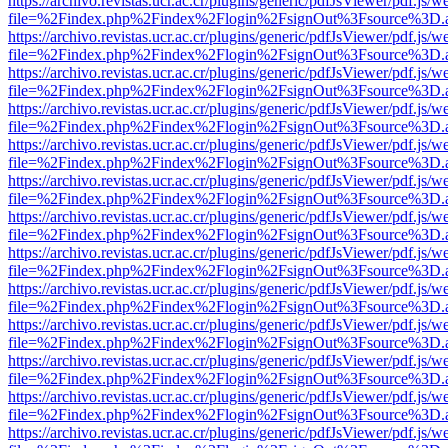
https://archivo.revistas.ucr.ac.cr/plugins/generic/pdfJsViewer/pdf.js/
file=%2Findex.php%2Findex%2Flogin%2FsignOut%3Fsource%3D.ame
https://archivo.revistas.ucr.ac.cr/plugins/generic/pdfJsViewer/pdf.js/
file=%2Findex.php%2Findex%2Flogin%2FsignOut%3Fsource%3D.ame
https://archivo.revistas.ucr.ac.cr/plugins/generic/pdfJsViewer/pdf.js/
file=%2Findex.php%2Findex%2Flogin%2FsignOut%3Fsource%3D.ame
https://archivo.revistas.ucr.ac.cr/plugins/generic/pdfJsViewer/pdf.js/
file=%2Findex.php%2Findex%2Flogin%2FsignOut%3Fsource%3D.ame
https://archivo.revistas.ucr.ac.cr/plugins/generic/pdfJsViewer/pdf.js/
file=%2Findex.php%2Findex%2Flogin%2FsignOut%3Fsource%3D.ame
https://archivo.revistas.ucr.ac.cr/plugins/generic/pdfJsViewer/pdf.js/
file=%2Findex.php%2Findex%2Flogin%2FsignOut%3Fsource%3D.ame
https://archivo.revistas.ucr.ac.cr/plugins/generic/pdfJsViewer/pdf.js/
file=%2Findex.php%2Findex%2Flogin%2FsignOut%3Fsource%3D.ame
https://archivo.revistas.ucr.ac.cr/plugins/generic/pdfJsViewer/pdf.js/
file=%2Findex.php%2Findex%2Flogin%2FsignOut%3Fsource%3D.ame
https://archivo.revistas.ucr.ac.cr/plugins/generic/pdfJsViewer/pdf.js/
file=%2Findex.php%2Findex%2Flogin%2FsignOut%3Fsource%3D.ame
https://archivo.revistas.ucr.ac.cr/plugins/generic/pdfJsViewer/pdf.js/
file=%2Findex.php%2Findex%2Flogin%2FsignOut%3Fsource%3D.ame
https://archivo.revistas.ucr.ac.cr/plugins/generic/pdfJsViewer/pdf.js/
file=%2Findex.php%2Findex%2Flogin%2FsignOut%3Fsource%3D.ame
https://archivo.revistas.ucr.ac.cr/plugins/generic/pdfJsViewer/pdf.js/
file=%2Findex.php%2Findex%2Flogin%2FsignOut%3Fsource%3D.ame
https://archivo.revistas.ucr.ac.cr/plugins/generic/pdfJsViewer/pdf.js/