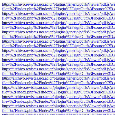
https://archivo.revistas.ucr.ac.cr/plugins/generic/pdfJsViewer/pdf.js/
file=%2Findex.php%2Findex%2Flogin%2FsignOut%3Fsource%3D.ame
https://archivo.revistas.ucr.ac.cr/plugins/generic/pdfJsViewer/pdf.js/
file=%2Findex.php%2Findex%2Flogin%2FsignOut%3Fsource%3D.ame
https://archivo.revistas.ucr.ac.cr/plugins/generic/pdfJsViewer/pdf.js/
file=%2Findex.php%2Findex%2Flogin%2FsignOut%3Fsource%3D.ame
https://archivo.revistas.ucr.ac.cr/plugins/generic/pdfJsViewer/pdf.js/
file=%2Findex.php%2Findex%2Flogin%2FsignOut%3Fsource%3D.ame
https://archivo.revistas.ucr.ac.cr/plugins/generic/pdfJsViewer/pdf.js/
file=%2Findex.php%2Findex%2Flogin%2FsignOut%3Fsource%3D.ame
https://archivo.revistas.ucr.ac.cr/plugins/generic/pdfJsViewer/pdf.js/
file=%2Findex.php%2Findex%2Flogin%2FsignOut%3Fsource%3D.ame
https://archivo.revistas.ucr.ac.cr/plugins/generic/pdfJsViewer/pdf.js/
file=%2Findex.php%2Findex%2Flogin%2FsignOut%3Fsource%3D.ame
https://archivo.revistas.ucr.ac.cr/plugins/generic/pdfJsViewer/pdf.js/
file=%2Findex.php%2Findex%2Flogin%2FsignOut%3Fsource%3D.ame
https://archivo.revistas.ucr.ac.cr/plugins/generic/pdfJsViewer/pdf.js/
file=%2Findex.php%2Findex%2Flogin%2FsignOut%3Fsource%3D.ame
https://archivo.revistas.ucr.ac.cr/plugins/generic/pdfJsViewer/pdf.js/
file=%2Findex.php%2Findex%2Flogin%2FsignOut%3Fsource%3D.ame
https://archivo.revistas.ucr.ac.cr/plugins/generic/pdfJsViewer/pdf.js/
file=%2Findex.php%2Findex%2Flogin%2FsignOut%3Fsource%3D.ame
https://archivo.revistas.ucr.ac.cr/plugins/generic/pdfJsViewer/pdf.js/
file=%2Findex.php%2Findex%2Flogin%2FsignOut%3Fsource%3D.ame