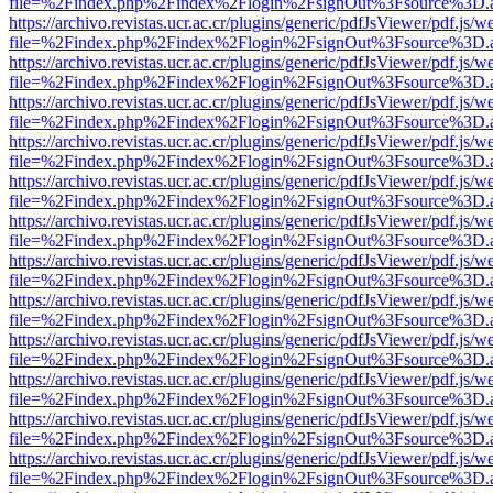
file=%2Findex.php%2Findex%2Flogin%2FsignOut%3Fsource%3D.ame
https://archivo.revistas.ucr.ac.cr/plugins/generic/pdfJsViewer/pdf.js/
file=%2Findex.php%2Findex%2Flogin%2FsignOut%3Fsource%3D.ame
https://archivo.revistas.ucr.ac.cr/plugins/generic/pdfJsViewer/pdf.js/
file=%2Findex.php%2Findex%2Flogin%2FsignOut%3Fsource%3D.ame
https://archivo.revistas.ucr.ac.cr/plugins/generic/pdfJsViewer/pdf.js/
file=%2Findex.php%2Findex%2Flogin%2FsignOut%3Fsource%3D.ame
https://archivo.revistas.ucr.ac.cr/plugins/generic/pdfJsViewer/pdf.js/
file=%2Findex.php%2Findex%2Flogin%2FsignOut%3Fsource%3D.ame
https://archivo.revistas.ucr.ac.cr/plugins/generic/pdfJsViewer/pdf.js/
file=%2Findex.php%2Findex%2Flogin%2FsignOut%3Fsource%3D.ame
https://archivo.revistas.ucr.ac.cr/plugins/generic/pdfJsViewer/pdf.js/
file=%2Findex.php%2Findex%2Flogin%2FsignOut%3Fsource%3D.ame
https://archivo.revistas.ucr.ac.cr/plugins/generic/pdfJsViewer/pdf.js/
file=%2Findex.php%2Findex%2Flogin%2FsignOut%3Fsource%3D.ame
https://archivo.revistas.ucr.ac.cr/plugins/generic/pdfJsViewer/pdf.js/
file=%2Findex.php%2Findex%2Flogin%2FsignOut%3Fsource%3D.ame
https://archivo.revistas.ucr.ac.cr/plugins/generic/pdfJsViewer/pdf.js/
file=%2Findex.php%2Findex%2Flogin%2FsignOut%3Fsource%3D.ame
https://archivo.revistas.ucr.ac.cr/plugins/generic/pdfJsViewer/pdf.js/
file=%2Findex.php%2Findex%2Flogin%2FsignOut%3Fsource%3D.ame
https://archivo.revistas.ucr.ac.cr/plugins/generic/pdfJsViewer/pdf.js/
file=%2Findex.php%2Findex%2Flogin%2FsignOut%3Fsource%3D.ame
https://archivo.revistas.ucr.ac.cr/plugins/generic/pdfJsViewer/pdf.js/
file=%2Findex.php%2Findex%2Flogin%2FsignOut%3Fsource%3D.ame