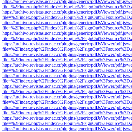
https://archivo.revistas.ucr.ac.cr/plugins/generic/pdfJsViewer/pdf.js/
file=%2Findex.php%2Findex%2Flogin%2FsignOut%3Fsource%3D.ame
https://archivo.revistas.ucr.ac.cr/plugins/generic/pdfJsViewer/pdf.js/
file=%2Findex.php%2Findex%2Flogin%2FsignOut%3Fsource%3D.ame
https://archivo.revistas.ucr.ac.cr/plugins/generic/pdfJsViewer/pdf.js/
file=%2Findex.php%2Findex%2Flogin%2FsignOut%3Fsource%3D.ame
https://archivo.revistas.ucr.ac.cr/plugins/generic/pdfJsViewer/pdf.js/
file=%2Findex.php%2Findex%2Flogin%2FsignOut%3Fsource%3D.ame
https://archivo.revistas.ucr.ac.cr/plugins/generic/pdfJsViewer/pdf.js/
file=%2Findex.php%2Findex%2Flogin%2FsignOut%3Fsource%3D.ame
https://archivo.revistas.ucr.ac.cr/plugins/generic/pdfJsViewer/pdf.js/
file=%2Findex.php%2Findex%2Flogin%2FsignOut%3Fsource%3D.ame
https://archivo.revistas.ucr.ac.cr/plugins/generic/pdfJsViewer/pdf.js/
file=%2Findex.php%2Findex%2Flogin%2FsignOut%3Fsource%3D.ame
https://archivo.revistas.ucr.ac.cr/plugins/generic/pdfJsViewer/pdf.js/
file=%2Findex.php%2Findex%2Flogin%2FsignOut%3Fsource%3D.ame
https://archivo.revistas.ucr.ac.cr/plugins/generic/pdfJsViewer/pdf.js/
file=%2Findex.php%2Findex%2Flogin%2FsignOut%3Fsource%3D.ame
https://archivo.revistas.ucr.ac.cr/plugins/generic/pdfJsViewer/pdf.js/
file=%2Findex.php%2Findex%2Flogin%2FsignOut%3Fsource%3D.ame
https://archivo.revistas.ucr.ac.cr/plugins/generic/pdfJsViewer/pdf.js/
file=%2Findex.php%2Findex%2Flogin%2FsignOut%3Fsource%3D.ame
https://archivo.revistas.ucr.ac.cr/plugins/generic/pdfJsViewer/pdf.js/
file=%2Findex.php%2Findex%2Flogin%2FsignOut%3Fsource%3D.ame
https://archivo.revistas.ucr.ac.cr/plugins/generic/pdfJsViewer/pdf.js/