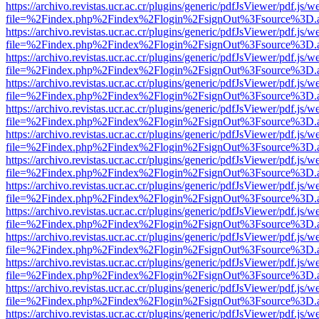
https://archivo.revistas.ucr.ac.cr/plugins/generic/pdfJsViewer/pdf.js/
file=%2Findex.php%2Findex%2Flogin%2FsignOut%3Fsource%3D.ame
https://archivo.revistas.ucr.ac.cr/plugins/generic/pdfJsViewer/pdf.js/
file=%2Findex.php%2Findex%2Flogin%2FsignOut%3Fsource%3D.ame
https://archivo.revistas.ucr.ac.cr/plugins/generic/pdfJsViewer/pdf.js/
file=%2Findex.php%2Findex%2Flogin%2FsignOut%3Fsource%3D.ame
https://archivo.revistas.ucr.ac.cr/plugins/generic/pdfJsViewer/pdf.js/
file=%2Findex.php%2Findex%2Flogin%2FsignOut%3Fsource%3D.ame
https://archivo.revistas.ucr.ac.cr/plugins/generic/pdfJsViewer/pdf.js/
file=%2Findex.php%2Findex%2Flogin%2FsignOut%3Fsource%3D.ame
https://archivo.revistas.ucr.ac.cr/plugins/generic/pdfJsViewer/pdf.js/
file=%2Findex.php%2Findex%2Flogin%2FsignOut%3Fsource%3D.ame
https://archivo.revistas.ucr.ac.cr/plugins/generic/pdfJsViewer/pdf.js/
file=%2Findex.php%2Findex%2Flogin%2FsignOut%3Fsource%3D.ame
https://archivo.revistas.ucr.ac.cr/plugins/generic/pdfJsViewer/pdf.js/
file=%2Findex.php%2Findex%2Flogin%2FsignOut%3Fsource%3D.ame
https://archivo.revistas.ucr.ac.cr/plugins/generic/pdfJsViewer/pdf.js/
file=%2Findex.php%2Findex%2Flogin%2FsignOut%3Fsource%3D.ame
https://archivo.revistas.ucr.ac.cr/plugins/generic/pdfJsViewer/pdf.js/
file=%2Findex.php%2Findex%2Flogin%2FsignOut%3Fsource%3D.ame
https://archivo.revistas.ucr.ac.cr/plugins/generic/pdfJsViewer/pdf.js/
file=%2Findex.php%2Findex%2Flogin%2FsignOut%3Fsource%3D.ame
https://archivo.revistas.ucr.ac.cr/plugins/generic/pdfJsViewer/pdf.js/
file=%2Findex.php%2Findex%2Flogin%2FsignOut%3Fsource%3D.ame
https://archivo.revistas.ucr.ac.cr/plugins/generic/pdfJsViewer/pdf.js/