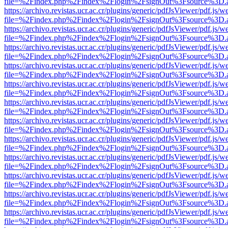
file=%2Findex.php%2Findex%2Flogin%2FsignOut%3Fsource%3D.ame
https://archivo.revistas.ucr.ac.cr/plugins/generic/pdfJsViewer/pdf.js/
file=%2Findex.php%2Findex%2Flogin%2FsignOut%3Fsource%3D.ame
https://archivo.revistas.ucr.ac.cr/plugins/generic/pdfJsViewer/pdf.js/
file=%2Findex.php%2Findex%2Flogin%2FsignOut%3Fsource%3D.ame
https://archivo.revistas.ucr.ac.cr/plugins/generic/pdfJsViewer/pdf.js/
file=%2Findex.php%2Findex%2Flogin%2FsignOut%3Fsource%3D.ame
https://archivo.revistas.ucr.ac.cr/plugins/generic/pdfJsViewer/pdf.js/
file=%2Findex.php%2Findex%2Flogin%2FsignOut%3Fsource%3D.ame
https://archivo.revistas.ucr.ac.cr/plugins/generic/pdfJsViewer/pdf.js/
file=%2Findex.php%2Findex%2Flogin%2FsignOut%3Fsource%3D.ame
https://archivo.revistas.ucr.ac.cr/plugins/generic/pdfJsViewer/pdf.js/
file=%2Findex.php%2Findex%2Flogin%2FsignOut%3Fsource%3D.ame
https://archivo.revistas.ucr.ac.cr/plugins/generic/pdfJsViewer/pdf.js/
file=%2Findex.php%2Findex%2Flogin%2FsignOut%3Fsource%3D.ame
https://archivo.revistas.ucr.ac.cr/plugins/generic/pdfJsViewer/pdf.js/
file=%2Findex.php%2Findex%2Flogin%2FsignOut%3Fsource%3D.ame
https://archivo.revistas.ucr.ac.cr/plugins/generic/pdfJsViewer/pdf.js/
file=%2Findex.php%2Findex%2Flogin%2FsignOut%3Fsource%3D.ame
https://archivo.revistas.ucr.ac.cr/plugins/generic/pdfJsViewer/pdf.js/
file=%2Findex.php%2Findex%2Flogin%2FsignOut%3Fsource%3D.ame
https://archivo.revistas.ucr.ac.cr/plugins/generic/pdfJsViewer/pdf.js/
file=%2Findex.php%2Findex%2Flogin%2FsignOut%3Fsource%3D.ame
https://archivo.revistas.ucr.ac.cr/plugins/generic/pdfJsViewer/pdf.js/
file=%2Findex.php%2Findex%2Flogin%2FsignOut%3Fsource%3D.ame