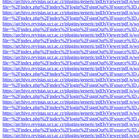
https://archivo.revistas.ucr.ac.cr/plugins/generic/pdfJsViewer/pdf.js/
file=%2Findex.php%2Findex%2Flogin%2FsignOut%3Fsource%3D.ame
https://archivo.revistas.ucr.ac.cr/plugins/generic/pdfJsViewer/pdf.js/
file=%2Findex.php%2Findex%2Flogin%2FsignOut%3Fsource%3D.ame
https://archivo.revistas.ucr.ac.cr/plugins/generic/pdfJsViewer/pdf.js/
file=%2Findex.php%2Findex%2Flogin%2FsignOut%3Fsource%3D.ame
https://archivo.revistas.ucr.ac.cr/plugins/generic/pdfJsViewer/pdf.js/
file=%2Findex.php%2Findex%2Flogin%2FsignOut%3Fsource%3D.ame
https://archivo.revistas.ucr.ac.cr/plugins/generic/pdfJsViewer/pdf.js/
file=%2Findex.php%2Findex%2Flogin%2FsignOut%3Fsource%3D.ame
https://archivo.revistas.ucr.ac.cr/plugins/generic/pdfJsViewer/pdf.js/
file=%2Findex.php%2Findex%2Flogin%2FsignOut%3Fsource%3D.ame
https://archivo.revistas.ucr.ac.cr/plugins/generic/pdfJsViewer/pdf.js/
file=%2Findex.php%2Findex%2Flogin%2FsignOut%3Fsource%3D.ame
https://archivo.revistas.ucr.ac.cr/plugins/generic/pdfJsViewer/pdf.js/
file=%2Findex.php%2Findex%2Flogin%2FsignOut%3Fsource%3D.ame
https://archivo.revistas.ucr.ac.cr/plugins/generic/pdfJsViewer/pdf.js/
file=%2Findex.php%2Findex%2Flogin%2FsignOut%3Fsource%3D.ame
https://archivo.revistas.ucr.ac.cr/plugins/generic/pdfJsViewer/pdf.js/
file=%2Findex.php%2Findex%2Flogin%2FsignOut%3Fsource%3D.ame
https://archivo.revistas.ucr.ac.cr/plugins/generic/pdfJsViewer/pdf.js/
file=%2Findex.php%2Findex%2Flogin%2FsignOut%3Fsource%3D.ame
https://archivo.revistas.ucr.ac.cr/plugins/generic/pdfJsViewer/pdf.js/
file=%2Findex.php%2Findex%2Flogin%2FsignOut%3Fsource%3D.ame
https://archivo.revistas.ucr.ac.cr/plugins/generic/pdfJsViewer/pdf.js/