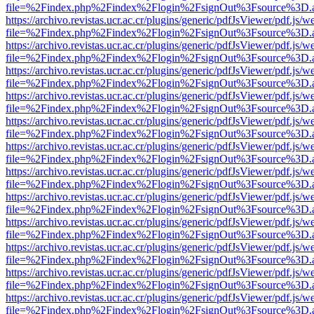
file=%2Findex.php%2Findex%2Flogin%2FsignOut%3Fsource%3D.ame
https://archivo.revistas.ucr.ac.cr/plugins/generic/pdfJsViewer/pdf.js/
file=%2Findex.php%2Findex%2Flogin%2FsignOut%3Fsource%3D.ame
https://archivo.revistas.ucr.ac.cr/plugins/generic/pdfJsViewer/pdf.js/
file=%2Findex.php%2Findex%2Flogin%2FsignOut%3Fsource%3D.ame
https://archivo.revistas.ucr.ac.cr/plugins/generic/pdfJsViewer/pdf.js/
file=%2Findex.php%2Findex%2Flogin%2FsignOut%3Fsource%3D.ame
https://archivo.revistas.ucr.ac.cr/plugins/generic/pdfJsViewer/pdf.js/
file=%2Findex.php%2Findex%2Flogin%2FsignOut%3Fsource%3D.ame
https://archivo.revistas.ucr.ac.cr/plugins/generic/pdfJsViewer/pdf.js/
file=%2Findex.php%2Findex%2Flogin%2FsignOut%3Fsource%3D.ame
https://archivo.revistas.ucr.ac.cr/plugins/generic/pdfJsViewer/pdf.js/
file=%2Findex.php%2Findex%2Flogin%2FsignOut%3Fsource%3D.ame
https://archivo.revistas.ucr.ac.cr/plugins/generic/pdfJsViewer/pdf.js/
file=%2Findex.php%2Findex%2Flogin%2FsignOut%3Fsource%3D.ame
https://archivo.revistas.ucr.ac.cr/plugins/generic/pdfJsViewer/pdf.js/
file=%2Findex.php%2Findex%2Flogin%2FsignOut%3Fsource%3D.ame
https://archivo.revistas.ucr.ac.cr/plugins/generic/pdfJsViewer/pdf.js/
file=%2Findex.php%2Findex%2Flogin%2FsignOut%3Fsource%3D.ame
https://archivo.revistas.ucr.ac.cr/plugins/generic/pdfJsViewer/pdf.js/
file=%2Findex.php%2Findex%2Flogin%2FsignOut%3Fsource%3D.ame
https://archivo.revistas.ucr.ac.cr/plugins/generic/pdfJsViewer/pdf.js/
file=%2Findex.php%2Findex%2Flogin%2FsignOut%3Fsource%3D.ame
https://archivo.revistas.ucr.ac.cr/plugins/generic/pdfJsViewer/pdf.js/
file=%2Findex.php%2Findex%2Flogin%2FsignOut%3Fsource%3D.ame