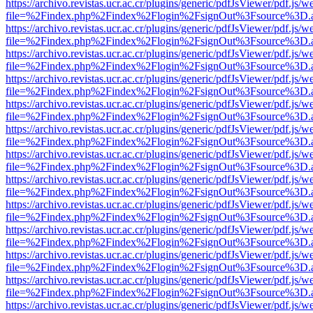
https://archivo.revistas.ucr.ac.cr/plugins/generic/pdfJsViewer/pdf.js/
file=%2Findex.php%2Findex%2Flogin%2FsignOut%3Fsource%3D.ame
https://archivo.revistas.ucr.ac.cr/plugins/generic/pdfJsViewer/pdf.js/
file=%2Findex.php%2Findex%2Flogin%2FsignOut%3Fsource%3D.ame
https://archivo.revistas.ucr.ac.cr/plugins/generic/pdfJsViewer/pdf.js/
file=%2Findex.php%2Findex%2Flogin%2FsignOut%3Fsource%3D.ame
https://archivo.revistas.ucr.ac.cr/plugins/generic/pdfJsViewer/pdf.js/
file=%2Findex.php%2Findex%2Flogin%2FsignOut%3Fsource%3D.ame
https://archivo.revistas.ucr.ac.cr/plugins/generic/pdfJsViewer/pdf.js/
file=%2Findex.php%2Findex%2Flogin%2FsignOut%3Fsource%3D.ame
https://archivo.revistas.ucr.ac.cr/plugins/generic/pdfJsViewer/pdf.js/
file=%2Findex.php%2Findex%2Flogin%2FsignOut%3Fsource%3D.ame
https://archivo.revistas.ucr.ac.cr/plugins/generic/pdfJsViewer/pdf.js/
file=%2Findex.php%2Findex%2Flogin%2FsignOut%3Fsource%3D.ame
https://archivo.revistas.ucr.ac.cr/plugins/generic/pdfJsViewer/pdf.js/
file=%2Findex.php%2Findex%2Flogin%2FsignOut%3Fsource%3D.ame
https://archivo.revistas.ucr.ac.cr/plugins/generic/pdfJsViewer/pdf.js/
file=%2Findex.php%2Findex%2Flogin%2FsignOut%3Fsource%3D.ame
https://archivo.revistas.ucr.ac.cr/plugins/generic/pdfJsViewer/pdf.js/
file=%2Findex.php%2Findex%2Flogin%2FsignOut%3Fsource%3D.ame
https://archivo.revistas.ucr.ac.cr/plugins/generic/pdfJsViewer/pdf.js/
file=%2Findex.php%2Findex%2Flogin%2FsignOut%3Fsource%3D.ame
https://archivo.revistas.ucr.ac.cr/plugins/generic/pdfJsViewer/pdf.js/
file=%2Findex.php%2Findex%2Flogin%2FsignOut%3Fsource%3D.ame
https://archivo.revistas.ucr.ac.cr/plugins/generic/pdfJsViewer/pdf.js/