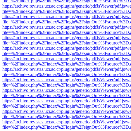
file=%2Findex.php%2Findex%2Flogin%2FsignOut%3Fsource%3D.ame
https://archivo.revistas.ucr.ac.cr/plugins/generic/pdfJsViewer/pdf.js/
file=%2Findex.php%2Findex%2Flogin%2FsignOut%3Fsource%3D.ame
https://archivo.revistas.ucr.ac.cr/plugins/generic/pdfJsViewer/pdf.js/
file=%2Findex.php%2Findex%2Flogin%2FsignOut%3Fsource%3D.ame
https://archivo.revistas.ucr.ac.cr/plugins/generic/pdfJsViewer/pdf.js/
file=%2Findex.php%2Findex%2Flogin%2FsignOut%3Fsource%3D.ame
https://archivo.revistas.ucr.ac.cr/plugins/generic/pdfJsViewer/pdf.js/
file=%2Findex.php%2Findex%2Flogin%2FsignOut%3Fsource%3D.ame
https://archivo.revistas.ucr.ac.cr/plugins/generic/pdfJsViewer/pdf.js/
file=%2Findex.php%2Findex%2Flogin%2FsignOut%3Fsource%3D.ame
https://archivo.revistas.ucr.ac.cr/plugins/generic/pdfJsViewer/pdf.js/
file=%2Findex.php%2Findex%2Flogin%2FsignOut%3Fsource%3D.ame
https://archivo.revistas.ucr.ac.cr/plugins/generic/pdfJsViewer/pdf.js/
file=%2Findex.php%2Findex%2Flogin%2FsignOut%3Fsource%3D.ame
https://archivo.revistas.ucr.ac.cr/plugins/generic/pdfJsViewer/pdf.js/
file=%2Findex.php%2Findex%2Flogin%2FsignOut%3Fsource%3D.ame
https://archivo.revistas.ucr.ac.cr/plugins/generic/pdfJsViewer/pdf.js/
file=%2Findex.php%2Findex%2Flogin%2FsignOut%3Fsource%3D.ame
https://archivo.revistas.ucr.ac.cr/plugins/generic/pdfJsViewer/pdf.js/
file=%2Findex.php%2Findex%2Flogin%2FsignOut%3Fsource%3D.ame
https://archivo.revistas.ucr.ac.cr/plugins/generic/pdfJsViewer/pdf.js/
file=%2Findex.php%2Findex%2Flogin%2FsignOut%3Fsource%3D.ame
https://archivo.revistas.ucr.ac.cr/plugins/generic/pdfJsViewer/pdf.js/
file=%2Findex.php%2Findex%2Flogin%2FsignOut%3Fsource%3D.ame