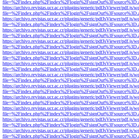
file=%2Findex.php%2Findex%2Flogin%2FsignOut%3Fsource%3D.ame
https://archivo.revistas.ucr.ac.cr/plugins/generic/pdfJsViewer/pdf.js/
file=%2Findex.php%2Findex%2Flogin%2FsignOut%3Fsource%3D.ame
https://archivo.revistas.ucr.ac.cr/plugins/generic/pdfJsViewer/pdf.js/
file=%2Findex.php%2Findex%2Flogin%2FsignOut%3Fsource%3D.ame
https://archivo.revistas.ucr.ac.cr/plugins/generic/pdfJsViewer/pdf.js/
file=%2Findex.php%2Findex%2Flogin%2FsignOut%3Fsource%3D.ame
https://archivo.revistas.ucr.ac.cr/plugins/generic/pdfJsViewer/pdf.js/
file=%2Findex.php%2Findex%2Flogin%2FsignOut%3Fsource%3D.ame
https://archivo.revistas.ucr.ac.cr/plugins/generic/pdfJsViewer/pdf.js/
file=%2Findex.php%2Findex%2Flogin%2FsignOut%3Fsource%3D.ame
https://archivo.revistas.ucr.ac.cr/plugins/generic/pdfJsViewer/pdf.js/
file=%2Findex.php%2Findex%2Flogin%2FsignOut%3Fsource%3D.ame
https://archivo.revistas.ucr.ac.cr/plugins/generic/pdfJsViewer/pdf.js/
file=%2Findex.php%2Findex%2Flogin%2FsignOut%3Fsource%3D.ame
https://archivo.revistas.ucr.ac.cr/plugins/generic/pdfJsViewer/pdf.js/
file=%2Findex.php%2Findex%2Flogin%2FsignOut%3Fsource%3D.ame
https://archivo.revistas.ucr.ac.cr/plugins/generic/pdfJsViewer/pdf.js/
file=%2Findex.php%2Findex%2Flogin%2FsignOut%3Fsource%3D.ame
https://archivo.revistas.ucr.ac.cr/plugins/generic/pdfJsViewer/pdf.js/
file=%2Findex.php%2Findex%2Flogin%2FsignOut%3Fsource%3D.ame
https://archivo.revistas.ucr.ac.cr/plugins/generic/pdfJsViewer/pdf.js/
file=%2Findex.php%2Findex%2Flogin%2FsignOut%3Fsource%3D.ame
https://archivo.revistas.ucr.ac.cr/plugins/generic/pdfJsViewer/pdf.js/
file=%2Findex.php%2Findex%2Flogin%2FsignOut%3Fsource%3D.ame