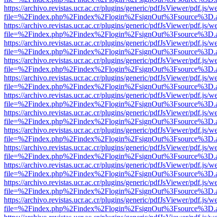
https://archivo.revistas.ucr.ac.cr/plugins/generic/pdfJsViewer/pdf.js/
file=%2Findex.php%2Findex%2Flogin%2FsignOut%3Fsource%3D.ame
https://archivo.revistas.ucr.ac.cr/plugins/generic/pdfJsViewer/pdf.js/
file=%2Findex.php%2Findex%2Flogin%2FsignOut%3Fsource%3D.ame
https://archivo.revistas.ucr.ac.cr/plugins/generic/pdfJsViewer/pdf.js/
file=%2Findex.php%2Findex%2Flogin%2FsignOut%3Fsource%3D.ame
https://archivo.revistas.ucr.ac.cr/plugins/generic/pdfJsViewer/pdf.js/
file=%2Findex.php%2Findex%2Flogin%2FsignOut%3Fsource%3D.ame
https://archivo.revistas.ucr.ac.cr/plugins/generic/pdfJsViewer/pdf.js/
file=%2Findex.php%2Findex%2Flogin%2FsignOut%3Fsource%3D.ame
https://archivo.revistas.ucr.ac.cr/plugins/generic/pdfJsViewer/pdf.js/
file=%2Findex.php%2Findex%2Flogin%2FsignOut%3Fsource%3D.ame
https://archivo.revistas.ucr.ac.cr/plugins/generic/pdfJsViewer/pdf.js/
file=%2Findex.php%2Findex%2Flogin%2FsignOut%3Fsource%3D.ame
https://archivo.revistas.ucr.ac.cr/plugins/generic/pdfJsViewer/pdf.js/
file=%2Findex.php%2Findex%2Flogin%2FsignOut%3Fsource%3D.ame
https://archivo.revistas.ucr.ac.cr/plugins/generic/pdfJsViewer/pdf.js/
file=%2Findex.php%2Findex%2Flogin%2FsignOut%3Fsource%3D.ame
https://archivo.revistas.ucr.ac.cr/plugins/generic/pdfJsViewer/pdf.js/
file=%2Findex.php%2Findex%2Flogin%2FsignOut%3Fsource%3D.ame
https://archivo.revistas.ucr.ac.cr/plugins/generic/pdfJsViewer/pdf.js/
file=%2Findex.php%2Findex%2Flogin%2FsignOut%3Fsource%3D.ame
https://archivo.revistas.ucr.ac.cr/plugins/generic/pdfJsViewer/pdf.js/
file=%2Findex.php%2Findex%2Flogin%2FsignOut%3Fsource%3D.ame