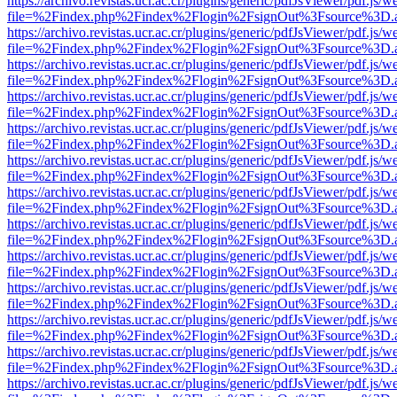
https://archivo.revistas.ucr.ac.cr/plugins/generic/pdfJsViewer/pdf.js/
file=%2Findex.php%2Findex%2Flogin%2FsignOut%3Fsource%3D.ame
https://archivo.revistas.ucr.ac.cr/plugins/generic/pdfJsViewer/pdf.js/
file=%2Findex.php%2Findex%2Flogin%2FsignOut%3Fsource%3D.ame
https://archivo.revistas.ucr.ac.cr/plugins/generic/pdfJsViewer/pdf.js/
file=%2Findex.php%2Findex%2Flogin%2FsignOut%3Fsource%3D.ame
https://archivo.revistas.ucr.ac.cr/plugins/generic/pdfJsViewer/pdf.js/
file=%2Findex.php%2Findex%2Flogin%2FsignOut%3Fsource%3D.ame
https://archivo.revistas.ucr.ac.cr/plugins/generic/pdfJsViewer/pdf.js/
file=%2Findex.php%2Findex%2Flogin%2FsignOut%3Fsource%3D.ame
https://archivo.revistas.ucr.ac.cr/plugins/generic/pdfJsViewer/pdf.js/
file=%2Findex.php%2Findex%2Flogin%2FsignOut%3Fsource%3D.ame
https://archivo.revistas.ucr.ac.cr/plugins/generic/pdfJsViewer/pdf.js/
file=%2Findex.php%2Findex%2Flogin%2FsignOut%3Fsource%3D.ame
https://archivo.revistas.ucr.ac.cr/plugins/generic/pdfJsViewer/pdf.js/
file=%2Findex.php%2Findex%2Flogin%2FsignOut%3Fsource%3D.ame
https://archivo.revistas.ucr.ac.cr/plugins/generic/pdfJsViewer/pdf.js/
file=%2Findex.php%2Findex%2Flogin%2FsignOut%3Fsource%3D.ame
https://archivo.revistas.ucr.ac.cr/plugins/generic/pdfJsViewer/pdf.js/
file=%2Findex.php%2Findex%2Flogin%2FsignOut%3Fsource%3D.ame
https://archivo.revistas.ucr.ac.cr/plugins/generic/pdfJsViewer/pdf.js/
file=%2Findex.php%2Findex%2Flogin%2FsignOut%3Fsource%3D.ame
https://archivo.revistas.ucr.ac.cr/plugins/generic/pdfJsViewer/pdf.js/
file=%2Findex.php%2Findex%2Flogin%2FsignOut%3Fsource%3D.ame
https://archivo.revistas.ucr.ac.cr/plugins/generic/pdfJsViewer/pdf.js/